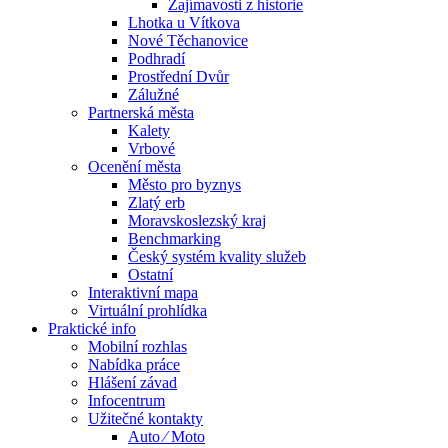
Zajímavosti z historie
Lhotka u Vítkova
Nové Těchanovice
Podhradí
Prostřední Dvůr
Zálužné
Partnerská města
Kalety
Vrbové
Ocenění města
Město pro byznys
Zlatý erb
Moravskoslezský kraj
Benchmarking
Český systém kvality služeb
Ostatní
Interaktivní mapa
Virtuální prohlídka
Praktické info
Mobilní rozhlas
Nabídka práce
Hlášení závad
Infocentrum
Užitečné kontakty
Auto ⁄ Moto