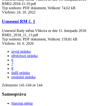
RM02-2018-11-19.pdf
Typ souboru: PDF dokument, Velikost: 74,62 kB
Vloženo:
24. 10. 2022
Usnesení RM č. 1
Usnesení Rady města Vítkova ze dne 11. listopadu 2018
RM01_2018_11_13.pdf
Typ souboru: PDF dokument, Velikost: 159,81 kB
Vloženo:
16. 6. 2026
první stránka
předchozí stránka
6
7
8
další stránka
poslední stránka
Zobrazeno
141
-
144
ze 144
Samospráva
Starosta města