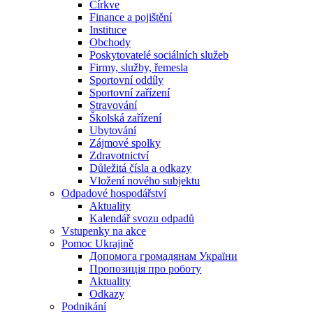
Církve
Finance a pojištění
Instituce
Obchody
Poskytovatelé sociálních služeb
Firmy, služby, řemesla
Sportovní oddíly
Sportovní zařízení
Stravování
Školská zařízení
Ubytování
Zájmové spolky
Zdravotnictví
Důležitá čísla a odkazy
Vložení nového subjektu
Odpadové hospodářství
Aktuality
Kalendář svozu odpadů
Vstupenky na akce
Pomoc Ukrajině
Допомога громадянам України
Пропозиція про роботу
Aktuality
Odkazy
Podnikání