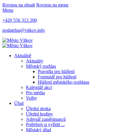
Rovnou na obsah
Rovnou na menu
Menu
+420 556 312 200
podatelna@vitkov.info
Aktuálně
Aktuality
Městský rozhlas
Pravidla pro hlášení
Formulář pro hlášení
Hlášení městského rozhlasu
Kalendář akcí
Pro média
Volby
Úřad
Úřední deska
Úřední hodiny
Adresář zaměstnanců
Potřebuji si vyřídit ...
Městský úřad