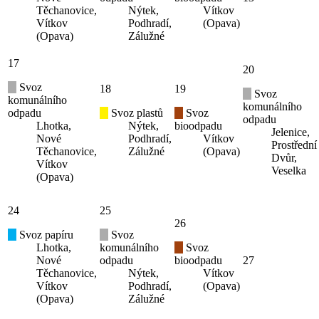
Těchanovice,
Nýtek,
Vítkov
Vítkov
Podhradí,
(Opava)
(Opava)
Zálužné
17
20
Svoz
18
19
Svoz
komunálního
komunálního
odpadu
Svoz plastů
Svoz
odpadu
Lhotka,
Nýtek,
bioodpadu
Jelenice,
Nové
Podhradí,
Vítkov
Prostřední
Těchanovice,
Zálužné
(Opava)
Dvůr,
Vítkov
Veselka
(Opava)
24
25
26
Svoz papíru
Svoz
Lhotka,
komunálního
Svoz
Nové
odpadu
bioodpadu
27
Těchanovice,
Nýtek,
Vítkov
Vítkov
Podhradí,
(Opava)
(Opava)
Zálužné