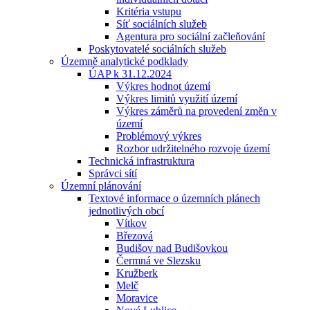
Kritéria vstupu
Síť sociálních služeb
Agentura pro sociální začleňování
Poskytovatelé sociálních služeb
Územně analytické podklady
ÚAP k 31.12.2024
Výkres hodnot území
Výkres limitů využití území
Výkres záměrů na provedení změn v
území
Problémový výkres
Rozbor udržitelného rozvoje území
Technická infrastruktura
Správci sítí
Územní plánování
Textové informace o územních plánech
jednotlivých obcí
Vítkov
Březová
Budišov nad Budišovkou
Čermná ve Slezsku
Kružberk
Melč
Moravice