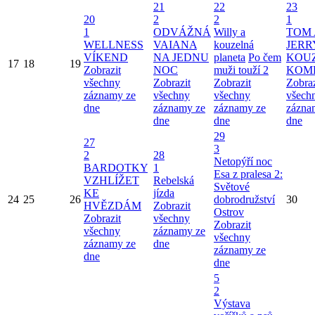
21
22
23
20
2
2
1
1
ODVÁŽNÁ
Willy a
TOM 
WELLNESS
VAIANA
kouzelná
JERR
VÍKEND
NA JEDNU
planeta
Po čem
KOU
17
18
19
Zobrazit
NOC
muži touží 2
KOM
všechny
Zobrazit
Zobrazit
Zobraz
záznamy ze
všechny
všechny
všech
dne
záznamy ze
záznamy ze
zázna
dne
dne
dne
29
27
3
2
28
Netopýří noc
BARDOTKY
1
Esa z pralesa 2:
VZHLÍŽET
Rebelská
Světové
KE
jízda
24
25
26
dobrodružství
30
HVĚZDÁM
Zobrazit
Ostrov
Zobrazit
všechny
Zobrazit
všechny
záznamy ze
všechny
záznamy ze
dne
záznamy ze
dne
dne
5
2
Výstava