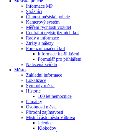
Městská policie
Informace MP
Strážníci
Činnost městské policie
Kamerový systém
Měření rychlosti vozidel
Centrální registr jízdních kol
Rady a informace
Ztráty a nálezy
Forenzní značení kol
Informace k přihlášení
Formulář pro přihlášení
Nalezená zvířata
Město
Základní informace
Lokalizace
Symboly města
Historie
100 let nemocnice
Památky
Osobnosti města
Přírodní zajímavosti
Místní části města Vítkova
Jelenice
Klokočov