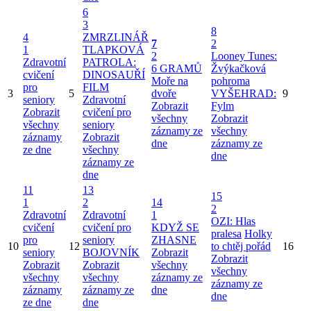
6
3
8
4
ZMRZLINÁŘ
7
2
1
TLAPKOVÁ
2
Looney Tunes:
Zdravotní
PATROLA:
6 GRAMŮ
Žvýkačková
cvičení
DINOSAUŘÍ
Moře na
pohroma
pro
FILM
3
5
dvoře
VYŠEHRAD:
9
seniory
Zdravotní
Zobrazit
Fylm
Zobrazit
cvičení pro
všechny
Zobrazit
všechny
seniory
záznamy ze
všechny
záznamy
Zobrazit
dne
záznamy ze
ze dne
všechny
dne
záznamy ze
dne
11
13
15
1
2
14
2
Zdravotní
Zdravotní
1
OZI: Hlas
cvičení
cvičení pro
KDYŽ SE
pralesa
Holky
pro
seniory
ZHASNE
10
12
to chtěj pořád
16
seniory
BOJOVNÍK
Zobrazit
Zobrazit
Zobrazit
Zobrazit
všechny
všechny
všechny
všechny
záznamy ze
záznamy ze
záznamy
záznamy ze
dne
dne
ze dne
dne