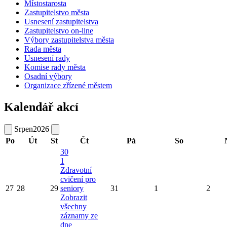
Místostarosta
Zastupitelstvo města
Usnesení zastupitelstva
Zastupitelstvo on-line
Výbory zastupitelstva města
Rada města
Usnesení rady
Komise rady města
Osadní výbory
Organizace zřízené městem
Kalendář akcí
Srpen
2026
Po
Út
St
Čt
Pá
So
30
1
Zdravotní
cvičení pro
27
28
29
seniory
31
1
2
Zobrazit
všechny
záznamy ze
dne