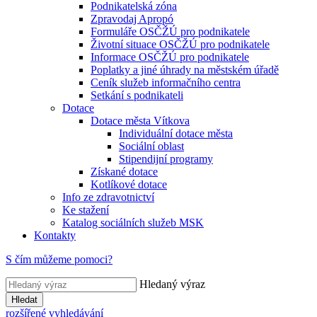
Podnikatelská zóna
Zpravodaj Apropó
Formuláře OSČŽÚ pro podnikatele
Životní situace OSČŽÚ pro podnikatele
Informace OSČŽÚ pro podnikatele
Poplatky a jiné úhrady na městském úřadě
Ceník služeb informačního centra
Setkání s podnikateli
Dotace
Dotace města Vítkova
Individuální dotace města
Sociální oblast
Stipendijní programy
Získané dotace
Kotlíkové dotace
Info ze zdravotnictví
Ke stažení
Katalog sociálních služeb MSK
Kontakty
S čím můžeme pomoci?
Hledaný výraz
Hledat
rozšířené vyhledávání