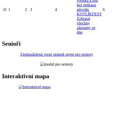
voříšků a psů
bez průkazu
31
1
2
3
4
původu
6
KOTLÍKFEST
Zobrazit
všechny
záznamy ze
dne
Senioři
Zjednodušená verze stránek nejen pro seniory
Interaktivní mapa