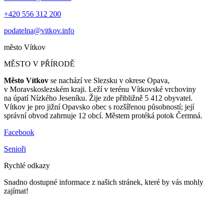
+420 556 312 200
podatelna@vitkov.info
město
Vítkov
MĚSTO V PŘÍRODĚ
Město Vítkov
se nachází ve Slezsku v okrese Opava,
v Moravskoslezském kraji. Leží v terénu Vítkovské vrchoviny
na úpatí Nízkého Jeseníku. Žije zde přibližně 5 412 obyvatel.
Vítkov je pro jižní Opavsko obec s rozšířenou působností; její
správní obvod zahrnuje 12 obcí. Městem protéká potok Čermná.
Facebook
Senioři
Rychlé odkazy
Snadno dostupné informace z našich stránek, které by vás mohly
zajímat!