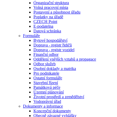
Organizační struktura
Volná pracovní místa
Postavení a působnost úřadu
Poplatky na úřadě
CZECH Point
E-podatelna
Datová schránka
Formuláře
Bytové hospodářství
Doprava - registr řidičů
Doprava - registr vozidel
Finanční odbor
Oddělení vnějších vztahů a propagace
Odbor služeb
Osobní doklady a matrika
Pro podnikatele
Ostatní formuláře
Stavební řízení
Památková péče
Územní plánování
Životní prostředí a zemědělství
Vodoprávní úřad
Dokumenty a informace
Koncepční dokumenty
Obecně závazné vyhlášky