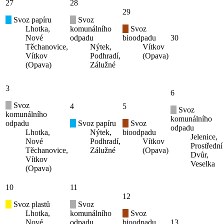
27
28
29
Svoz papíru
Svoz
Lhotka,
komunálního
Svoz
Nové
odpadu
bioodpadu
30
Těchanovice,
Nýtek,
Vítkov
Vítkov
Podhradí,
(Opava)
(Opava)
Zálužné
3
6
Svoz
4
5
Svoz
komunálního
komunálního
odpadu
Svoz papíru
Svoz
odpadu
Lhotka,
Nýtek,
bioodpadu
Jelenice,
Nové
Podhradí,
Vítkov
Prostřední
Těchanovice,
Zálužné
(Opava)
Dvůr,
Vítkov
Veselka
(Opava)
10
11
12
Svoz plastů
Svoz
Lhotka,
komunálního
Svoz
Nové
odpadu
bioodpadu
13