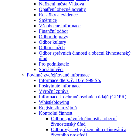
Nařízení města Vítkova
Opatření obecné povahy
Rejstříky a evidence
Směrnice
Všeobecné informace
Finanční odbor
Odbor dopravy
Odbor kultury
Odbor služeb
Odbor správních činností a obecní živnostenský
úřad
Pro podnikatele
Sociální věci
Povinně zveřejňované informace
Informace dle z. č. 106⁄1999 Sb.
Poskytnuté informace
Výroční zpráva
Informace k ochraně osobních údajů (GDPR)
Whistleblowing
Registr střetu zájmů
Kontrolní činnost
Odbor správních činností a obecní
živnostenský úřad
Odbor výstavby, územního plánování a
životního prostředí