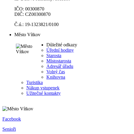
IČO: 00300870
DIČ: CZ00300870
Č.ú.: 19-1323821/0100
Město Vítkov
Důležité odkazy
Úřední hodiny
Starosta
Místostarosta
Adresář úřadu
Volný čas
Knihovna
Turistika
Nákup vstupenek
Užitečné kontakty
Facebook
Senioři