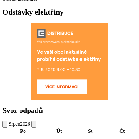
Odstávky elektřiny
Svoz odpadů
Srpen
2026
Po
Út
St
Čt