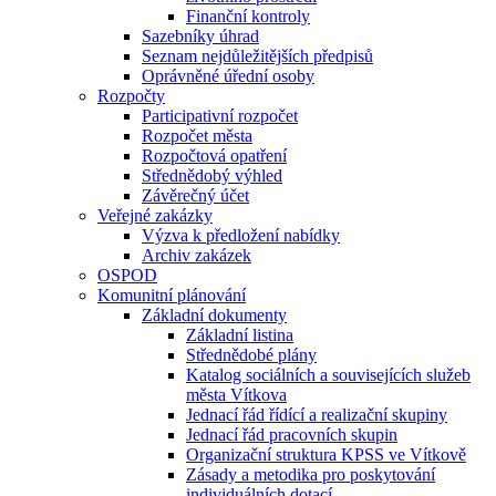
Finanční kontroly
Sazebníky úhrad
Seznam nejdůležitějších předpisů
Oprávněné úřední osoby
Rozpočty
Participativní rozpočet
Rozpočet města
Rozpočtová opatření
Střednědobý výhled
Závěrečný účet
Veřejné zakázky
Výzva k předložení nabídky
Archiv zakázek
OSPOD
Komunitní plánování
Základní dokumenty
Základní listina
Střednědobé plány
Katalog sociálních a souvisejících služeb
města Vítkova
Jednací řád řídící a realizační skupiny
Jednací řád pracovních skupin
Organizační struktura KPSS ve Vítkově
Zásady a metodika pro poskytování
individuálních dotací