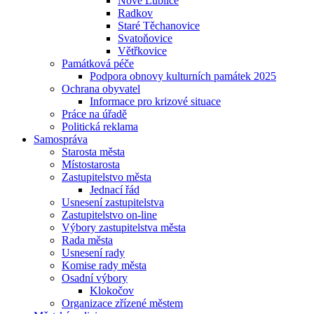
Nové Lublice
Radkov
Staré Těchanovice
Svatoňovice
Větřkovice
Památková péče
Podpora obnovy kulturních památek 2025
Ochrana obyvatel
Informace pro krizové situace
Práce na úřadě
Politická reklama
Samospráva
Starosta města
Místostarosta
Zastupitelstvo města
Jednací řád
Usnesení zastupitelstva
Zastupitelstvo on-line
Výbory zastupitelstva města
Rada města
Usnesení rady
Komise rady města
Osadní výbory
Klokočov
Organizace zřízené městem