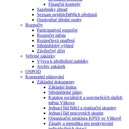
Finanční kontroly
Sazebníky úhrad
Seznam nejdůležitějších předpisů
Oprávněné úřední osoby
Rozpočty
Participativní rozpočet
Rozpočet města
Rozpočtová opatření
Střednědobý výhled
Závěrečný účet
Veřejné zakázky
Výzva k předložení nabídky
Archiv zakázek
OSPOD
Komunitní plánování
Základní dokumenty
Základní listina
Střednědobé plány
Katalog sociálních a souvisejících služeb
města Vítkova
Jednací řád řídící a realizační skupiny
Jednací řád pracovních skupin
Organizační struktura KPSS ve Vítkově
Zásady a metodika pro poskytování
individuálních dotací