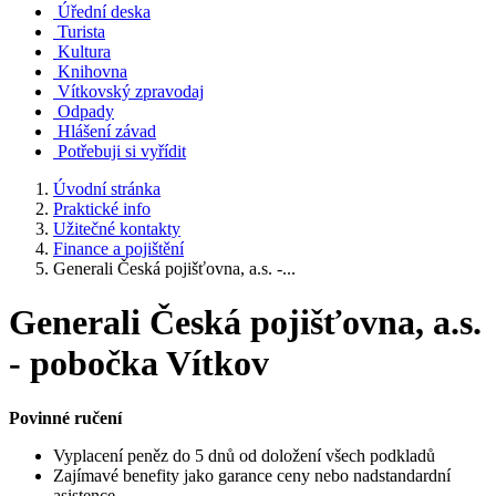
Úřední deska
Turista
Kultura
Knihovna
Vítkovský zpravodaj
Odpady
Hlášení závad
Potřebuji si vyřídit
Úvodní stránka
Praktické info
Užitečné kontakty
Finance a pojištění
Generali Česká pojišťovna, a.s. -...
Generali Česká pojišťovna, a.s.
- pobočka Vítkov
Povinné ručení
Vyplacení peněz do 5 dnů od doložení všech podkladů
Zajímavé benefity jako garance ceny nebo nadstandardní
asistence