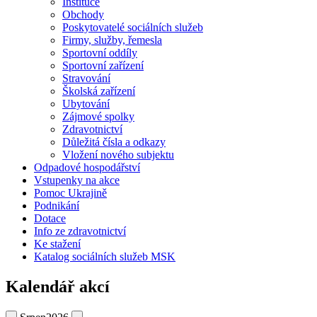
Instituce
Obchody
Poskytovatelé sociálních služeb
Firmy, služby, řemesla
Sportovní oddíly
Sportovní zařízení
Stravování
Školská zařízení
Ubytování
Zájmové spolky
Zdravotnictví
Důležitá čísla a odkazy
Vložení nového subjektu
Odpadové hospodářství
Vstupenky na akce
Pomoc Ukrajině
Podnikání
Dotace
Info ze zdravotnictví
Ke stažení
Katalog sociálních služeb MSK
Kalendář akcí