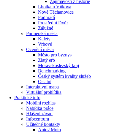
Zajímavosti z historie
Lhotka u Vítkova
Nové Těchanovice
Podhradí
Prostřední Dvůr
Zálužné
Partnerská města
Kalety
Vrbové
Ocenění města
Město pro byznys
Zlatý erb
Moravskoslezský kraj
Benchmarking
Český systém kvality služeb
Ostatní
Interaktivní mapa
Virtuální prohlídka
Praktické info
Mobilní rozhlas
Nabídka práce
Hlášení závad
Infocentrum
Užitečné kontakty
Auto ⁄ Moto