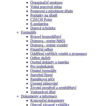
Organizační struktura
Volná pracovní místa
Postavení a působnost úřadu
Poplatky na úřadě
CZECH Point
E-podatelna
Datová schránka
Formuláře
Bytové hospodářství
Doprava - registr řidičů
Doprava - registr vozidel
Finanční odbor
Oddělení vnějších vztahů a propagace
Odbor služeb
Osobní doklady a matrika
Pro podnikatele
Ostatní formuláře
Stavební řízení
Památková péče
Územní plánování
Životní prostředí a zemědělství
Vodoprávní úřad
Dokumenty a informace
Koncepční dokumenty
Obecně závazné vyhlášky