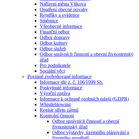
Nařízení města Vítkova
Opatření obecné povahy
Rejstříky a evidence
Směrnice
Všeobecné informace
Finanční odbor
Odbor dopravy
Odbor kultury
Odbor služeb
Odbor správních činností a obecní živnostenský
úřad
Pro podnikatele
Sociální věci
Povinně zveřejňované informace
Informace dle z. č. 106⁄1999 Sb.
Poskytnuté informace
Výroční zpráva
Informace k ochraně osobních údajů (GDPR)
Whistleblowing
Registr střetu zájmů
Kontrolní činnost
Odbor správních činností a obecní
živnostenský úřad
Odbor výstavby, územního plánování a
životního prostředí