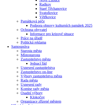
Nové Lublice
Radkov
Staré Těchanovice
Svatoňovice
Větřkovice
Památková péče
Podpora obnovy kulturních památek 2025
Ochrana obyvatel
Informace pro krizové situace
Práce na úřadě
Politická reklama
Samospráva
Starosta města
Místostarosta
Zastupitelstvo města
Jednací řád
Usnesení zastupitelstva
Zastupitelstvo on-line
Výbory zastupitelstva města
Rada města
Usnesení rady
Komise rady města
Osadní výbory
Klokočov
Organizace zřízené městem