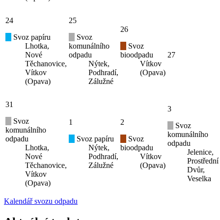
24
25
26
Svoz papíru
Svoz
Lhotka,
komunálního
Svoz
Nové
odpadu
bioodpadu
27
Těchanovice,
Nýtek,
Vítkov
Vítkov
Podhradí,
(Opava)
(Opava)
Zálužné
31
3
Svoz
1
2
Svoz
komunálního
komunálního
odpadu
Svoz papíru
Svoz
odpadu
Lhotka,
Nýtek,
bioodpadu
Jelenice,
Nové
Podhradí,
Vítkov
Prostřední
Těchanovice,
Zálužné
(Opava)
Dvůr,
Vítkov
Veselka
(Opava)
Kalendář svozu odpadu