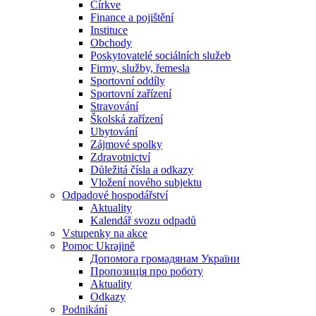
Církve
Finance a pojištění
Instituce
Obchody
Poskytovatelé sociálních služeb
Firmy, služby, řemesla
Sportovní oddíly
Sportovní zařízení
Stravování
Školská zařízení
Ubytování
Zájmové spolky
Zdravotnictví
Důležitá čísla a odkazy
Vložení nového subjektu
Odpadové hospodářství
Aktuality
Kalendář svozu odpadů
Vstupenky na akce
Pomoc Ukrajině
Допомога громадянам України
Пропозиція про роботу
Aktuality
Odkazy
Podnikání