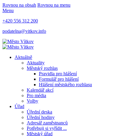
Rovnou na obsah
Rovnou na menu
Menu
+420 556 312 200
podatelna@vitkov.info
Aktuálně
Aktuality
Městský rozhlas
Pravidla pro hlášení
Formulář pro hlášení
Hlášení městského rozhlasu
Kalendář akcí
Pro média
Volby
Úřad
Úřední deska
Úřední hodiny
Adresář zaměstnanců
Potřebuji si vyřídit ...
Městský úřad