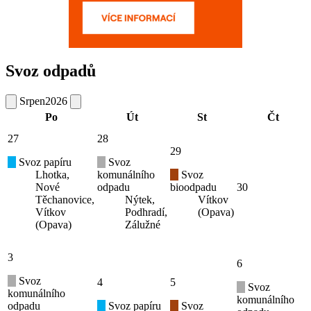
Svoz odpadů
Srpen
2026
Po
Út
St
Čt
27
28
29
Svoz papíru
Svoz
Lhotka,
komunálního
Svoz
Nové
odpadu
bioodpadu
30
Těchanovice,
Nýtek,
Vítkov
Vítkov
Podhradí,
(Opava)
(Opava)
Zálužné
3
6
Svoz
4
5
Svoz
komunálního
komunálního
odpadu
Svoz papíru
Svoz