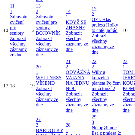
11
13
15
1
2
14
2
Zdravotní
Zdravotní
1
OZI: Hlas
cvičení
cvičení pro
KDYŽ SE
pralesa
Holky
pro
seniory
ZHASNE
10
12
to chtěj pořád
16
seniory
BOJOVNÍK
Zobrazit
Zobrazit
Zobrazit
Zobrazit
všechny
všechny
všechny
všechny
záznamy ze
záznamy ze
záznamy
záznamy ze
dne
dne
ze dne
dne
21
22
23
20
2
2
1
1
ODVÁŽNÁ
Willy a
TOM 
WELLNESS
VAIANA
kouzelná
JERR
VÍKEND
NA JEDNU
planeta
Po čem
KOU
17
18
19
Zobrazit
NOC
muži touží 2
KOM
všechny
Zobrazit
Zobrazit
Zobraz
záznamy ze
všechny
všechny
všech
dne
záznamy ze
záznamy ze
zázna
dne
dne
dne
29
27
3
2
28
Netopýří noc
BARDOTKY
1
Esa z pralesa 2: