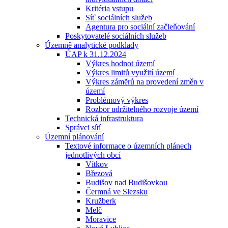
Kritéria vstupu
Síť sociálních služeb
Agentura pro sociální začleňování
Poskytovatelé sociálních služeb
Územně analytické podklady
ÚAP k 31.12.2024
Výkres hodnot území
Výkres limitů využití území
Výkres záměrů na provedení změn v
území
Problémový výkres
Rozbor udržitelného rozvoje území
Technická infrastruktura
Správci sítí
Územní plánování
Textové informace o územních plánech
jednotlivých obcí
Vítkov
Březová
Budišov nad Budišovkou
Čermná ve Slezsku
Kružberk
Melč
Moravice