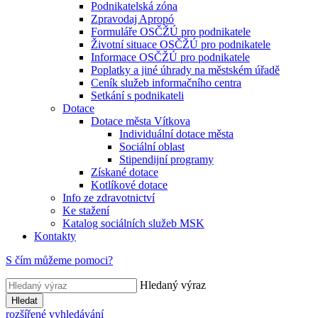
Podnikatelská zóna
Zpravodaj Apropó
Formuláře OSČŽÚ pro podnikatele
Životní situace OSČŽÚ pro podnikatele
Informace OSČŽÚ pro podnikatele
Poplatky a jiné úhrady na městském úřadě
Ceník služeb informačního centra
Setkání s podnikateli
Dotace
Dotace města Vítkova
Individuální dotace města
Sociální oblast
Stipendijní programy
Získané dotace
Kotlíkové dotace
Info ze zdravotnictví
Ke stažení
Katalog sociálních služeb MSK
Kontakty
S čím můžeme pomoci?
Hledaný výraz
Hledat
rozšířené vyhledávání