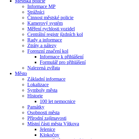
Městská policie
Informace MP
Strážníci
Činnost městské policie
Kamerový systém
Měření rychlosti vozidel
Centrální registr jízdních kol
Rady a informace
Ztráty a nálezy
Forenzní značení kol
Informace k přihlášení
Formulář pro přihlášení
Nalezená zvířata
Město
Základní informace
Lokalizace
Symboly města
Historie
100 let nemocnice
Památky
Osobnosti města
Přírodní zajímavosti
Místní části města Vítkova
Jelenice
Klokočov