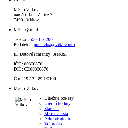
Město Vítkov
náměstí Jana Zajíce 7
74901 Vítkov
Městský úřad
Telefon:
556 312 200
Podatelna:
podatelna@vitkov.info
ID Datové schránky: 3seb39i
IČO: 00300870
DIČ: CZ00300870
Č.ú.: 19-1323821/0100
Město Vítkov
Důležité odkazy
Úřední hodiny
Starosta
Místostarosta
Adresář úřadu
Volný čas