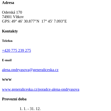
Adresa
Oderská 170
74901 Vítkov
GPS:
49° 46′ 30.877″N 17° 45′ 7.093″E
Kontakty
Telefon
+420 775 239 275
E-mail
alena.ondryasova@generaliceska.cz
WWW
www.generaliceska.cz/poradce-alena-ondryasova
Provozní doba
1. 1. - 31. 12.