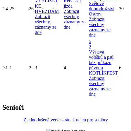
VZHLÍŽET
Rebelská
Světové
KE
jízda
24
25
26
dobrodružství
30
HVĚZDÁM
Zobrazit
Ostrov
Zobrazit
všechny
Zobrazit
všechny
záznamy ze
všechny
záznamy ze
dne
záznamy ze
dne
dne
5
2
Výstava
voříšků a psů
bez průkazu
31
1
2
3
4
původu
6
KOTLÍKFEST
Zobrazit
všechny
záznamy ze
dne
Senioři
Zjednodušená verze stránek nejen pro seniory