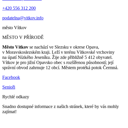
+420 556 312 200
podatelna@vitkov.info
město
Vítkov
MĚSTO V PŘÍRODĚ
Město Vítkov
se nachází ve Slezsku v okrese Opava,
v Moravskoslezském kraji. Leží v terénu Vítkovské vrchoviny
na úpatí Nízkého Jeseníku. Žije zde přibližně 5 412 obyvatel.
Vítkov je pro jižní Opavsko obec s rozšířenou působností; její
správní obvod zahrnuje 12 obcí. Městem protéká potok Čermná.
Facebook
Senioři
Rychlé odkazy
Snadno dostupné informace z našich stránek, které by vás mohly
zajímat!