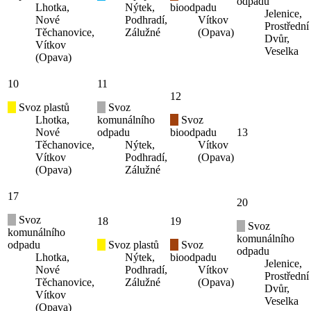
odpadu
Lhotka,
Nýtek,
bioodpadu
Jelenice,
Nové
Podhradí,
Vítkov
Prostřední
Těchanovice,
Zálužné
(Opava)
Dvůr,
Vítkov
Veselka
(Opava)
10
11
12
Svoz plastů
Svoz
Lhotka,
komunálního
Svoz
Nové
odpadu
bioodpadu
13
Těchanovice,
Nýtek,
Vítkov
Vítkov
Podhradí,
(Opava)
(Opava)
Zálužné
17
20
Svoz
18
19
Svoz
komunálního
komunálního
odpadu
Svoz plastů
Svoz
odpadu
Lhotka,
Nýtek,
bioodpadu
Jelenice,
Nové
Podhradí,
Vítkov
Prostřední
Těchanovice,
Zálužné
(Opava)
Dvůr,
Vítkov
Veselka
(Opava)