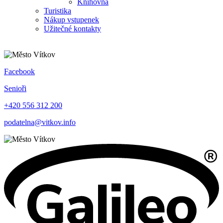
Knihovna
Turistika
Nákup vstupenek
Užitečné kontakty
Facebook
Senioři
+420 556 312 200
podatelna@vitkov.info