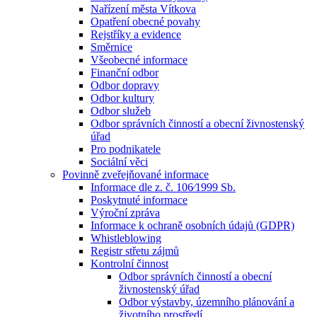
Nařízení města Vítkova
Opatření obecné povahy
Rejstříky a evidence
Směrnice
Všeobecné informace
Finanční odbor
Odbor dopravy
Odbor kultury
Odbor služeb
Odbor správních činností a obecní živnostenský
úřad
Pro podnikatele
Sociální věci
Povinně zveřejňované informace
Informace dle z. č. 106⁄1999 Sb.
Poskytnuté informace
Výroční zpráva
Informace k ochraně osobních údajů (GDPR)
Whistleblowing
Registr střetu zájmů
Kontrolní činnost
Odbor správních činností a obecní
živnostenský úřad
Odbor výstavby, územního plánování a
životního prostředí