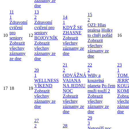
záznamy ze
dne
11
13
15
1
2
14
2
Zdravotní
Zdravotní
1
OZI: Hlas
cvičení
cvičení pro
KDYŽ SE
pralesa
Holky
pro
seniory
ZHASNE
10
12
to chtěj pořád
16
seniory
BOJOVNÍK
Zobrazit
Zobrazit
Zobrazit
Zobrazit
všechny
všechny
všechny
všechny
záznamy ze
záznamy ze
záznamy
záznamy ze
dne
dne
ze dne
dne
21
22
23
20
2
2
1
1
ODVÁŽNÁ
Willy a
TOM 
WELLNESS
VAIANA
kouzelná
JERR
VÍKEND
NA JEDNU
planeta
Po čem
KOU
17
18
19
Zobrazit
NOC
muži touží 2
KOM
všechny
Zobrazit
Zobrazit
Zobraz
záznamy ze
všechny
všechny
všech
dne
záznamy ze
záznamy ze
zázna
dne
dne
dne
29
27
3
2
28
Netopýří noc