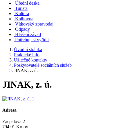
Úřední deska
Turista
Kultura
Knihovna
Vítkovský zpravodaj
Odpady
Hlášení závad
Potřebuji si vyřídit
Úvodní stránka
Praktické info
Užitečné kontakty
Poskytovatelé sociálních služeb
JINAK, z. ú.
JINAK, z. ú.
Adresa
Zacpalova 2
794 01 Krnov