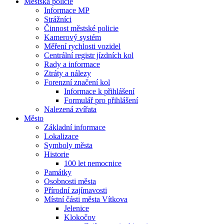
Městská policie
Informace MP
Strážníci
Činnost městské policie
Kamerový systém
Měření rychlosti vozidel
Centrální registr jízdních kol
Rady a informace
Ztráty a nálezy
Forenzní značení kol
Informace k přihlášení
Formulář pro přihlášení
Nalezená zvířata
Město
Základní informace
Lokalizace
Symboly města
Historie
100 let nemocnice
Památky
Osobnosti města
Přírodní zajímavosti
Místní části města Vítkova
Jelenice
Klokočov