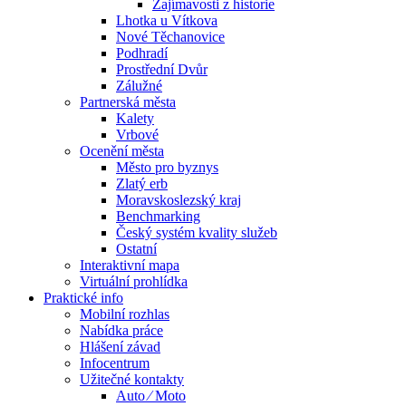
Zajímavosti z historie
Lhotka u Vítkova
Nové Těchanovice
Podhradí
Prostřední Dvůr
Zálužné
Partnerská města
Kalety
Vrbové
Ocenění města
Město pro byznys
Zlatý erb
Moravskoslezský kraj
Benchmarking
Český systém kvality služeb
Ostatní
Interaktivní mapa
Virtuální prohlídka
Praktické info
Mobilní rozhlas
Nabídka práce
Hlášení závad
Infocentrum
Užitečné kontakty
Auto ⁄ Moto