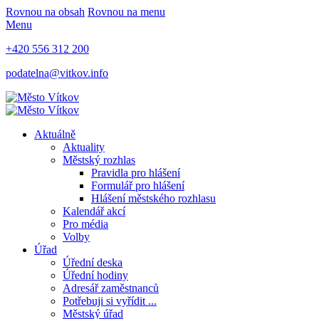
Rovnou na obsah
Rovnou na menu
Menu
+420 556 312 200
podatelna@vitkov.info
Aktuálně
Aktuality
Městský rozhlas
Pravidla pro hlášení
Formulář pro hlášení
Hlášení městského rozhlasu
Kalendář akcí
Pro média
Volby
Úřad
Úřední deska
Úřední hodiny
Adresář zaměstnanců
Potřebuji si vyřídit ...
Městský úřad