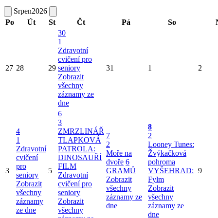
Srpen
2026
Po
Út
St
Čt
Pá
So
30
1
Zdravotní
cvičení pro
27
28
29
seniory
31
1
2
Zobrazit
všechny
záznamy ze
dne
6
3
8
4
ZMRZLINÁŘ
7
2
1
TLAPKOVÁ
2
Looney Tunes:
Zdravotní
PATROLA:
Moře na
Žvýkačková
cvičení
DINOSAUŘÍ
dvoře
6
pohroma
pro
FILM
3
5
GRAMŮ
VYŠEHRAD:
9
seniory
Zdravotní
Zobrazit
Fylm
Zobrazit
cvičení pro
všechny
Zobrazit
všechny
seniory
záznamy ze
všechny
záznamy
Zobrazit
dne
záznamy ze
ze dne
všechny
dne