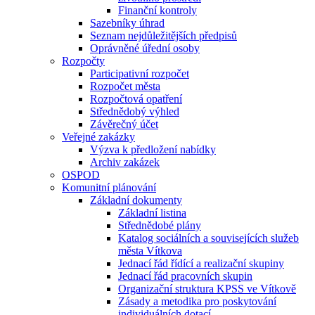
Finanční kontroly
Sazebníky úhrad
Seznam nejdůležitějších předpisů
Oprávněné úřední osoby
Rozpočty
Participativní rozpočet
Rozpočet města
Rozpočtová opatření
Střednědobý výhled
Závěrečný účet
Veřejné zakázky
Výzva k předložení nabídky
Archiv zakázek
OSPOD
Komunitní plánování
Základní dokumenty
Základní listina
Střednědobé plány
Katalog sociálních a souvisejících služeb
města Vítkova
Jednací řád řídící a realizační skupiny
Jednací řád pracovních skupin
Organizační struktura KPSS ve Vítkově
Zásady a metodika pro poskytování
individuálních dotací