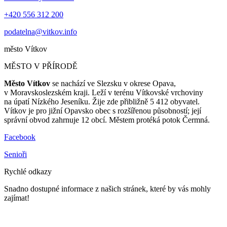
+420 556 312 200
podatelna@vitkov.info
město
Vítkov
MĚSTO V PŘÍRODĚ
Město Vítkov
se nachází ve Slezsku v okrese Opava,
v Moravskoslezském kraji. Leží v terénu Vítkovské vrchoviny
na úpatí Nízkého Jeseníku. Žije zde přibližně 5 412 obyvatel.
Vítkov je pro jižní Opavsko obec s rozšířenou působností; její
správní obvod zahrnuje 12 obcí. Městem protéká potok Čermná.
Facebook
Senioři
Rychlé odkazy
Snadno dostupné informace z našich stránek, které by vás mohly
zajímat!