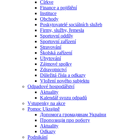
Církve
Finance a pojištění
Instituce
Obchody
Poskytovatelé sociálních služeb
Firmy, služby, řemesla
Sportovní oddíly
Sportovní zařízení
Stravování
Školská zařízení
Ubytování
Zájmové spolky
Zdravotnictví
Důležitá čísla a odkazy
Vložení nového subjektu
Odpadové hospodářství
Aktuality
Kalendář svozu odpadů
Vstupenky na akce
Pomoc Ukrajině
Допомога громадянам України
Пропозиція про роботу
Aktuality
Odkazy
Podnikání