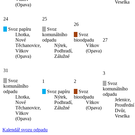
Veselka
(Opava)
24
25
26
Svoz papíru
Svoz
Lhotka,
komunálního
Svoz
Nové
odpadu
bioodpadu
27
Těchanovice,
Nýtek,
Vítkov
Vítkov
Podhradí,
(Opava)
(Opava)
Zálužné
31
3
Svoz
1
2
Svoz
komunálního
komunálního
odpadu
Svoz papíru
Svoz
odpadu
Lhotka,
Nýtek,
bioodpadu
Jelenice,
Nové
Podhradí,
Vítkov
Prostřední
Těchanovice,
Zálužné
(Opava)
Dvůr,
Vítkov
Veselka
(Opava)
Kalendář svozu odpadu