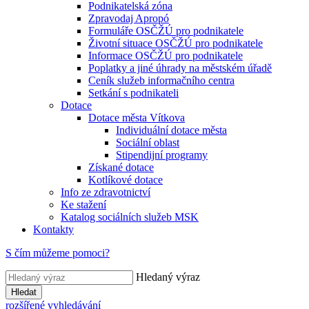
Podnikatelská zóna
Zpravodaj Apropó
Formuláře OSČŽÚ pro podnikatele
Životní situace OSČŽÚ pro podnikatele
Informace OSČŽÚ pro podnikatele
Poplatky a jiné úhrady na městském úřadě
Ceník služeb informačního centra
Setkání s podnikateli
Dotace
Dotace města Vítkova
Individuální dotace města
Sociální oblast
Stipendijní programy
Získané dotace
Kotlíkové dotace
Info ze zdravotnictví
Ke stažení
Katalog sociálních služeb MSK
Kontakty
S čím můžeme pomoci?
Hledaný výraz
Hledat
rozšířené vyhledávání