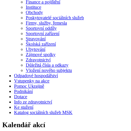
Finance a pojištění
Instituce
Obchody
Poskytovatelé sociálních služeb
Firmy, služby, řemesla
Sportovní oddíly
Sportovní zařízení
Stravování
Školská zařízení
Ubytování
Zájmové spolky
Zdravotnictví
Důležitá čísla a odkazy
Vložení nového subjektu
Odpadové hospodářství
Vstupenky na akce
Pomoc Ukrajině
Podnikání
Dotace
Info ze zdravotnictví
Ke stažení
Katalog sociálních služeb MSK
Kalendář akcí