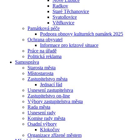
Nové Lublice
Radkov
Staré Těchanovice
Svatoňovice
Větřkovice
Památková péče
Podpora obnovy kulturních památek 2025
Ochrana obyvatel
Informace pro krizové situace
Práce na úřadě
Politická reklama
Samospráva
Starosta města
Místostarosta
Zastupitelstvo města
Jednací řád
Usnesení zastupitelstva
Zastupitelstvo on-line
Výbory zastupitelstva města
Rada města
Usnesení rady
Komise rady města
Osadní výbory
Klokočov
Organizace zřízené městem