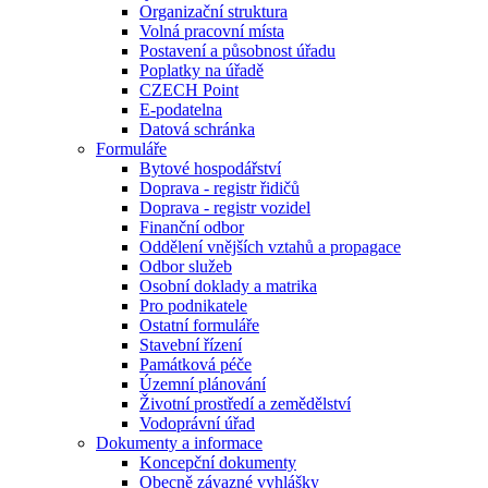
Organizační struktura
Volná pracovní místa
Postavení a působnost úřadu
Poplatky na úřadě
CZECH Point
E-podatelna
Datová schránka
Formuláře
Bytové hospodářství
Doprava - registr řidičů
Doprava - registr vozidel
Finanční odbor
Oddělení vnějších vztahů a propagace
Odbor služeb
Osobní doklady a matrika
Pro podnikatele
Ostatní formuláře
Stavební řízení
Památková péče
Územní plánování
Životní prostředí a zemědělství
Vodoprávní úřad
Dokumenty a informace
Koncepční dokumenty
Obecně závazné vyhlášky