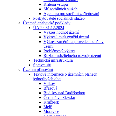
Kritéria vstupu
Síť sociálních služeb
Agentura pro sociální začleňování
Poskytovatelé sociálních služeb
Územně analytické podklady
ÚAP k 31.12.2024
Výkres hodnot území
Výkres limitů využití území
Výkres záměrů na provedení změn v
území
Problémový výkres
Rozbor udržitelného rozvoje území
Technická infrastruktura
Správci sítí
Územní plánování
Textové informace o územních plánech
jednotlivých obcí
Vítkov
Březová
Budišov nad Budišovkou
Čermná ve Slezsku
Kružberk
Melč
Moravice