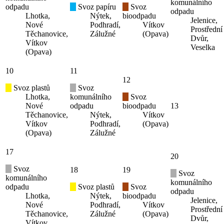
komunálního
odpadu
Svoz papíru
Svoz
odpadu
Lhotka,
Nýtek,
bioodpadu
Jelenice,
Nové
Podhradí,
Vítkov
Prostřední
Těchanovice,
Zálužné
(Opava)
Dvůr,
Vítkov
Veselka
(Opava)
10
11
12
Svoz plastů
Svoz
Lhotka,
komunálního
Svoz
Nové
odpadu
bioodpadu
13
Těchanovice,
Nýtek,
Vítkov
Vítkov
Podhradí,
(Opava)
(Opava)
Zálužné
17
20
Svoz
18
19
Svoz
komunálního
komunálního
odpadu
Svoz plastů
Svoz
odpadu
Lhotka,
Nýtek,
bioodpadu
Jelenice,
Nové
Podhradí,
Vítkov
Prostřední
Těchanovice,
Zálužné
(Opava)
Dvůr,
Vítkov