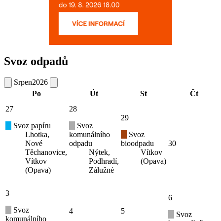
Svoz odpadů
Srpen
2026
Po
Út
St
Čt
27
28
29
Svoz papíru
Svoz
Lhotka,
komunálního
Svoz
Nové
odpadu
bioodpadu
30
Těchanovice,
Nýtek,
Vítkov
Vítkov
Podhradí,
(Opava)
(Opava)
Zálužné
3
6
Svoz
4
5
Svoz
komunálního