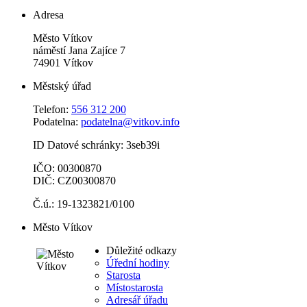
Adresa
Město Vítkov
náměstí Jana Zajíce 7
74901 Vítkov
Městský úřad
Telefon:
556 312 200
Podatelna:
podatelna@vitkov.info
ID Datové schránky: 3seb39i
IČO: 00300870
DIČ: CZ00300870
Č.ú.: 19-1323821/0100
Město Vítkov
Důležité odkazy
Úřední hodiny
Starosta
Místostarosta
Adresář úřadu