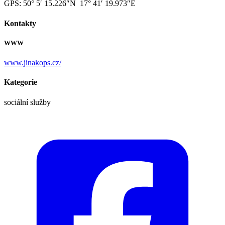
GPS:
50° 5′ 15.226″N 17° 41′ 19.973″E
Kontakty
WWW
www.jinakops.cz/
Kategorie
sociální služby