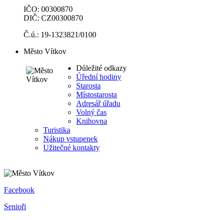
IČO: 00300870
DIČ: CZ00300870
Č.ú.: 19-1323821/0100
Město Vítkov
Důležité odkazy
Úřední hodiny
Starosta
Místostarosta
Adresář úřadu
Volný čas
Knihovna
Turistika
Nákup vstupenek
Užitečné kontakty
Facebook
Senioři