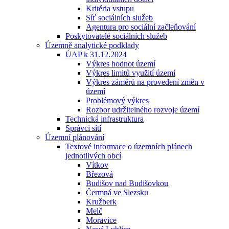
Kritéria vstupu
Síť sociálních služeb
Agentura pro sociální začleňování
Poskytovatelé sociálních služeb
Územně analytické podklady
ÚAP k 31.12.2024
Výkres hodnot území
Výkres limitů využití území
Výkres záměrů na provedení změn v
území
Problémový výkres
Rozbor udržitelného rozvoje území
Technická infrastruktura
Správci sítí
Územní plánování
Textové informace o územních plánech
jednotlivých obcí
Vítkov
Březová
Budišov nad Budišovkou
Čermná ve Slezsku
Kružberk
Melč
Moravice