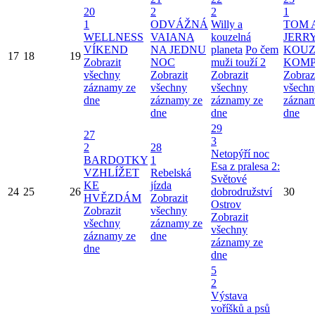
20
2
2
1
1
ODVÁŽNÁ
Willy a
TOM 
WELLNESS
VAIANA
kouzelná
JERRY
VÍKEND
NA JEDNU
planeta
Po čem
KOUZ
17
18
19
Zobrazit
NOC
muži touží 2
KOMP
všechny
Zobrazit
Zobrazit
Zobraz
záznamy ze
všechny
všechny
všechn
dne
záznamy ze
záznamy ze
záznam
dne
dne
dne
29
27
3
2
28
Netopýří noc
BARDOTKY
1
Esa z pralesa 2:
VZHLÍŽET
Rebelská
Světové
KE
jízda
24
25
26
dobrodružství
30
HVĚZDÁM
Zobrazit
Ostrov
Zobrazit
všechny
Zobrazit
všechny
záznamy ze
všechny
záznamy ze
dne
záznamy ze
dne
dne
5
2
Výstava
voříšků a psů