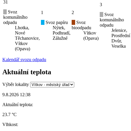
31
3
Svoz
1
2
Svoz
komunálního
komunálního
odpadu
Svoz papíru
Svoz
odpadu
Lhotka,
Nýtek,
bioodpadu
Jelenice,
Nové
Podhradí,
Vítkov
Prostřední
Těchanovice,
Zálužné
(Opava)
Dvůr,
Vítkov
Veselka
(Opava)
Kalendář svozu odpadu
Aktuální teplota
Výběr lokality
9.8.2026 12:38
Aktuální teplota:
23.7 °C
Vlhkost: