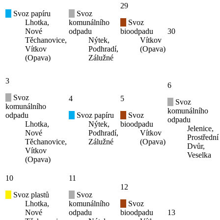
29
Svoz papíru
Svoz
Lhotka,
komunálního
Svoz
Nové
odpadu
bioodpadu
30
Těchanovice,
Nýtek,
Vítkov
Vítkov
Podhradí,
(Opava)
(Opava)
Zálužné
3
6
Svoz
4
5
Svoz
komunálního
komunálního
odpadu
Svoz papíru
Svoz
odpadu
Lhotka,
Nýtek,
bioodpadu
Jelenice,
Nové
Podhradí,
Vítkov
Prostřední
Těchanovice,
Zálužné
(Opava)
Dvůr,
Vítkov
Veselka
(Opava)
10
11
12
Svoz plastů
Svoz
Lhotka,
komunálního
Svoz
Nové
odpadu
bioodpadu
13