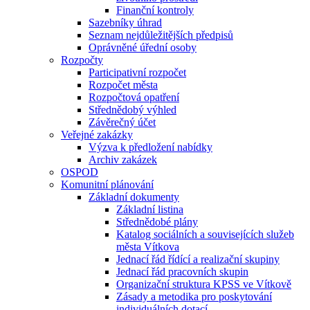
Finanční kontroly
Sazebníky úhrad
Seznam nejdůležitějších předpisů
Oprávněné úřední osoby
Rozpočty
Participativní rozpočet
Rozpočet města
Rozpočtová opatření
Střednědobý výhled
Závěrečný účet
Veřejné zakázky
Výzva k předložení nabídky
Archiv zakázek
OSPOD
Komunitní plánování
Základní dokumenty
Základní listina
Střednědobé plány
Katalog sociálních a souvisejících služeb
města Vítkova
Jednací řád řídící a realizační skupiny
Jednací řád pracovních skupin
Organizační struktura KPSS ve Vítkově
Zásady a metodika pro poskytování
individuálních dotací