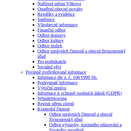
Nařízení města Vítkova
Opatření obecné povahy
Rejstříky a evidence
Směrnice
Všeobecné informace
Finanční odbor
Odbor dopravy
Odbor kultury
Odbor služeb
Odbor správních činností a obecní živnostenský
úřad
Pro podnikatele
Sociální věci
Povinně zveřejňované informace
Informace dle z. č. 106⁄1999 Sb.
Poskytnuté informace
Výroční zpráva
Informace k ochraně osobních údajů (GDPR)
Whistleblowing
Registr střetu zájmů
Kontrolní činnost
Odbor správních činností a obecní
živnostenský úřad
Odbor výstavby, územního plánování a
životního prostředí