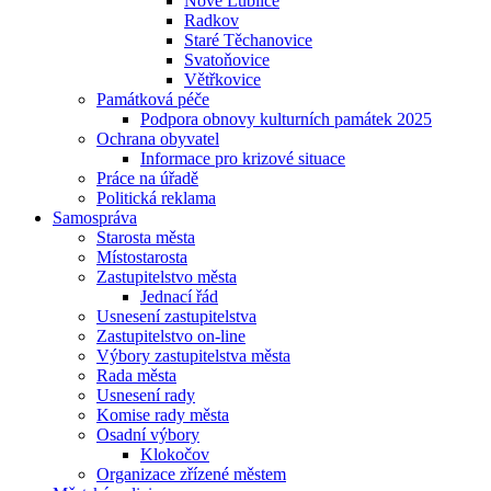
Nové Lublice
Radkov
Staré Těchanovice
Svatoňovice
Větřkovice
Památková péče
Podpora obnovy kulturních památek 2025
Ochrana obyvatel
Informace pro krizové situace
Práce na úřadě
Politická reklama
Samospráva
Starosta města
Místostarosta
Zastupitelstvo města
Jednací řád
Usnesení zastupitelstva
Zastupitelstvo on-line
Výbory zastupitelstva města
Rada města
Usnesení rady
Komise rady města
Osadní výbory
Klokočov
Organizace zřízené městem