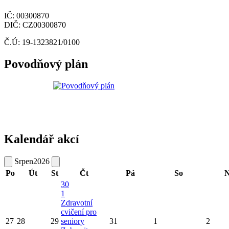
IČ: 00300870
DIČ: CZ00300870
Č.Ú: 19-1323821/0100
Povodňový plán
Kalendář akcí
Srpen
2026
Po
Út
St
Čt
Pá
So
N
30
1
Zdravotní
cvičení pro
27
28
29
seniory
31
1
2