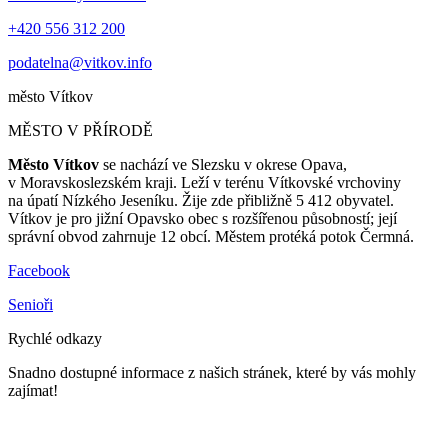
+420 556 312 200
podatelna@vitkov.info
město
Vítkov
MĚSTO V PŘÍRODĚ
Město Vítkov
se nachází ve Slezsku v okrese Opava,
v Moravskoslezském kraji. Leží v terénu Vítkovské vrchoviny
na úpatí Nízkého Jeseníku. Žije zde přibližně 5 412 obyvatel.
Vítkov je pro jižní Opavsko obec s rozšířenou působností; její
správní obvod zahrnuje 12 obcí. Městem protéká potok Čermná.
Facebook
Senioři
Rychlé odkazy
Snadno dostupné informace z našich stránek, které by vás mohly
zajímat!