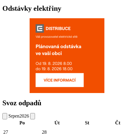
Odstávky elektřiny
Svoz odpadů
Srpen
2026
Po
Út
St
Čt
27
28