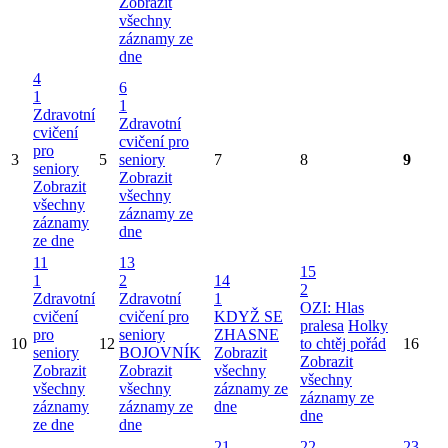
Zobrazit
všechny
záznamy ze
dne
4
6
1
1
Zdravotní
Zdravotní
cvičení
cvičení pro
pro
3
5
seniory
7
8
9
seniory
Zobrazit
Zobrazit
všechny
všechny
záznamy ze
záznamy
dne
ze dne
11
13
15
1
2
14
2
Zdravotní
Zdravotní
1
OZI: Hlas
cvičení
cvičení pro
KDYŽ SE
pralesa
Holky
pro
seniory
ZHASNE
10
12
to chtěj pořád
16
seniory
BOJOVNÍK
Zobrazit
Zobrazit
Zobrazit
Zobrazit
všechny
všechny
všechny
všechny
záznamy ze
záznamy ze
záznamy
záznamy ze
dne
dne
ze dne
dne
21
22
23