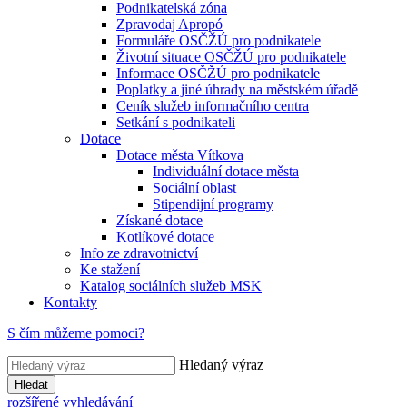
Podnikatelská zóna
Zpravodaj Apropó
Formuláře OSČŽÚ pro podnikatele
Životní situace OSČŽÚ pro podnikatele
Informace OSČŽÚ pro podnikatele
Poplatky a jiné úhrady na městském úřadě
Ceník služeb informačního centra
Setkání s podnikateli
Dotace
Dotace města Vítkova
Individuální dotace města
Sociální oblast
Stipendijní programy
Získané dotace
Kotlíkové dotace
Info ze zdravotnictví
Ke stažení
Katalog sociálních služeb MSK
Kontakty
S čím můžeme pomoci?
Hledaný výraz
Hledat
rozšířené vyhledávání