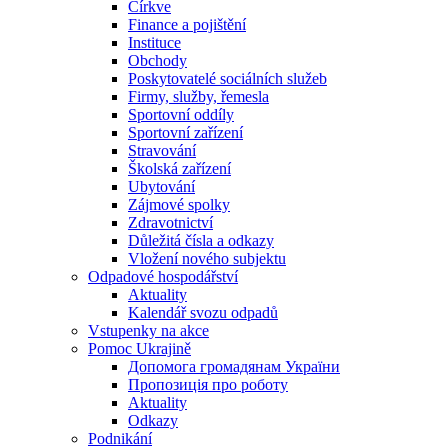
Církve
Finance a pojištění
Instituce
Obchody
Poskytovatelé sociálních služeb
Firmy, služby, řemesla
Sportovní oddíly
Sportovní zařízení
Stravování
Školská zařízení
Ubytování
Zájmové spolky
Zdravotnictví
Důležitá čísla a odkazy
Vložení nového subjektu
Odpadové hospodářství
Aktuality
Kalendář svozu odpadů
Vstupenky na akce
Pomoc Ukrajině
Допомога громадянам України
Пропозиція про роботу
Aktuality
Odkazy
Podnikání