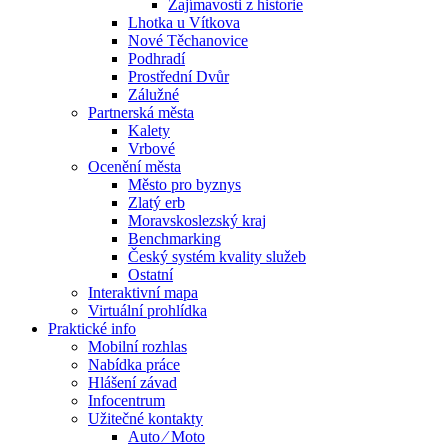
Zajímavosti z historie
Lhotka u Vítkova
Nové Těchanovice
Podhradí
Prostřední Dvůr
Zálužné
Partnerská města
Kalety
Vrbové
Ocenění města
Město pro byznys
Zlatý erb
Moravskoslezský kraj
Benchmarking
Český systém kvality služeb
Ostatní
Interaktivní mapa
Virtuální prohlídka
Praktické info
Mobilní rozhlas
Nabídka práce
Hlášení závad
Infocentrum
Užitečné kontakty
Auto ⁄ Moto