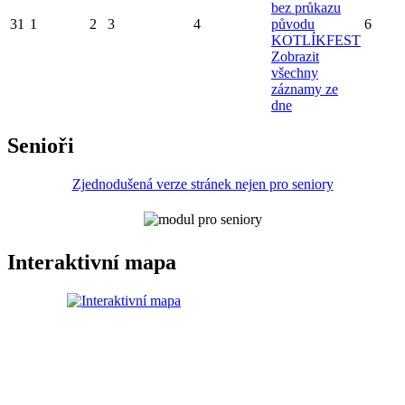
bez průkazu
31
1
2
3
4
původu
6
KOTLÍKFEST
Zobrazit
všechny
záznamy ze
dne
Senioři
Zjednodušená verze stránek nejen pro seniory
Interaktivní mapa