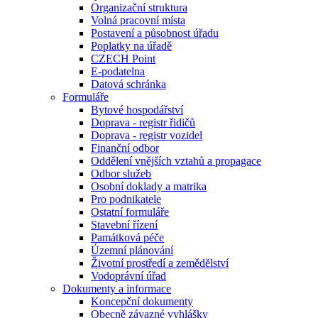
Organizační struktura
Volná pracovní místa
Postavení a působnost úřadu
Poplatky na úřadě
CZECH Point
E-podatelna
Datová schránka
Formuláře
Bytové hospodářství
Doprava - registr řidičů
Doprava - registr vozidel
Finanční odbor
Oddělení vnějších vztahů a propagace
Odbor služeb
Osobní doklady a matrika
Pro podnikatele
Ostatní formuláře
Stavební řízení
Památková péče
Územní plánování
Životní prostředí a zemědělství
Vodoprávní úřad
Dokumenty a informace
Koncepční dokumenty
Obecně závazné vyhlášky