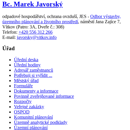
Bc. Marek Javorský
odpadové hospodářství, ochrana ovzduší, JES -
Odbor výstavby,
územního plánování a životního prostředí
,
náměstí Jana Zajíce 7,
Vítkov
(Patro: 3A, Dveře č.: 308)
Telefon:
+420 556 312 266
E-mail:
javorsky@vitkov.info
Úřad
Úřední deska
Úřední hodiny
Adresář zaměstnanců
Potřebuji si vyřídit ...
Městský úřad
Formuláře
Dokumenty a informace
Povinně zveřejňované informace
Rozpočty
Veřejné zakázky
OSPOD
Komunitní plánování
Územně analytické podklady
Územní plánování