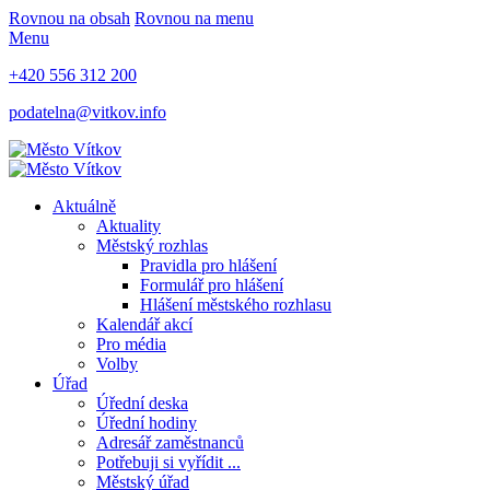
Rovnou na obsah
Rovnou na menu
Menu
+420 556 312 200
podatelna@vitkov.info
Aktuálně
Aktuality
Městský rozhlas
Pravidla pro hlášení
Formulář pro hlášení
Hlášení městského rozhlasu
Kalendář akcí
Pro média
Volby
Úřad
Úřední deska
Úřední hodiny
Adresář zaměstnanců
Potřebuji si vyřídit ...
Městský úřad