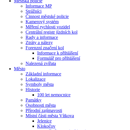
Městská policie
Informace MP
Strážníci
Činnost městské policie
Kamerový systém
Měření rychlosti vozidel
Centrální registr jízdních kol
Rady a informace
Ztráty a nálezy
Forenzní značení kol
Informace k přihlášení
Formulář pro přihlášení
Nalezená zvířata
Město
Základní informace
Lokalizace
Symboly města
Historie
100 let nemocnice
Památky
Osobnosti města
Přírodní zajímavosti
Místní části města Vítkova
Jelenice
Klokočov