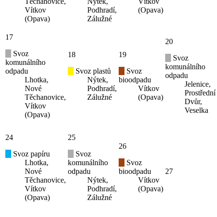
Těchanovice,
Nýtek,
Vítkov
Vítkov
Podhradí,
(Opava)
(Opava)
Zálužné
17
20
Svoz
18
19
Svoz
komunálního
komunálního
odpadu
Svoz plastů
Svoz
odpadu
Lhotka,
Nýtek,
bioodpadu
Jelenice,
Nové
Podhradí,
Vítkov
Prostřední
Těchanovice,
Zálužné
(Opava)
Dvůr,
Vítkov
Veselka
(Opava)
24
25
26
Svoz papíru
Svoz
Lhotka,
komunálního
Svoz
Nové
odpadu
bioodpadu
27
Těchanovice,
Nýtek,
Vítkov
Vítkov
Podhradí,
(Opava)
(Opava)
Zálužné