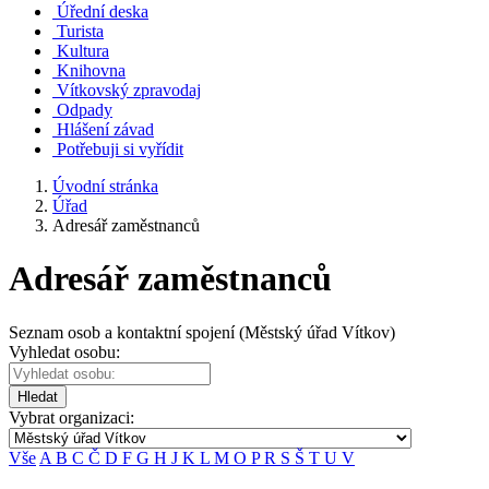
Úřední deska
Turista
Kultura
Knihovna
Vítkovský zpravodaj
Odpady
Hlášení závad
Potřebuji si vyřídit
Úvodní stránka
Úřad
Adresář zaměstnanců
Adresář zaměstnanců
Seznam osob a kontaktní spojení (Městský úřad Vítkov)
Vyhledat osobu:
Hledat
Vybrat organizaci:
Vše
A
B
C
Č
D
F
G
H
J
K
L
M
O
P
R
S
Š
T
U
V