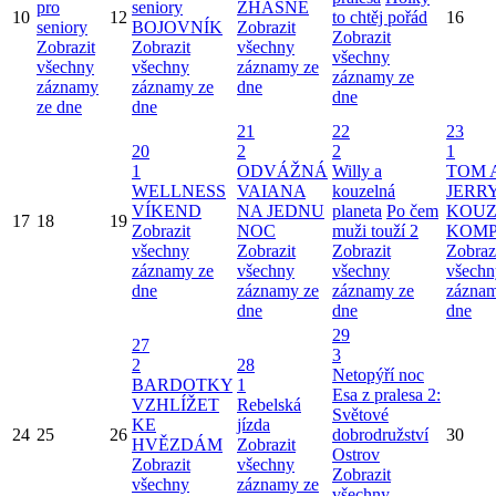
pro
seniory
ZHASNE
10
12
to chtěj pořád
16
seniory
BOJOVNÍK
Zobrazit
Zobrazit
Zobrazit
Zobrazit
všechny
všechny
všechny
všechny
záznamy ze
záznamy ze
záznamy
záznamy ze
dne
dne
ze dne
dne
21
22
23
20
2
2
1
1
ODVÁŽNÁ
Willy a
TOM 
WELLNESS
VAIANA
kouzelná
JERRY
VÍKEND
NA JEDNU
planeta
Po čem
KOUZ
17
18
19
Zobrazit
NOC
muži touží 2
KOMP
všechny
Zobrazit
Zobrazit
Zobraz
záznamy ze
všechny
všechny
všechn
dne
záznamy ze
záznamy ze
záznam
dne
dne
dne
29
27
3
2
28
Netopýří noc
BARDOTKY
1
Esa z pralesa 2:
VZHLÍŽET
Rebelská
Světové
KE
jízda
24
25
26
dobrodružství
30
HVĚZDÁM
Zobrazit
Ostrov
Zobrazit
všechny
Zobrazit
všechny
záznamy ze
všechny