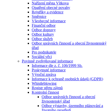
Nařízení města Vítkova
Opatření obecné povahy
Rejstříky a evidence
Směrnice
Všeobecné informace
Finanční odbor
Odbor dopravy
Odbor kultury
Odbor služeb
Odbor správních činností a obecní živnostenský
úřad
Pro podnikatele
Sociální věci
Povinně zveřejňované informace
Informace dle z. č. 106⁄1999 Sb.
Poskytnuté informace
Výroční zpráva
Informace k ochraně osobních údajů (GDPR)
Whistleblowing
Registr střetu zájmů
Kontrolní činnost
Odbor správních činností a obecní
živnostenský úřad
Odbor výstavby, územního plánování a
životního prostředí