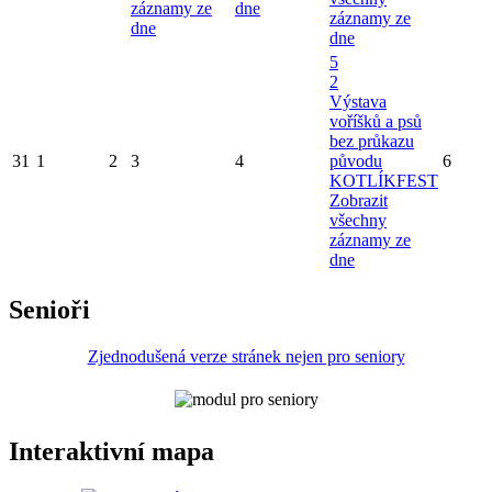
záznamy ze
dne
záznamy ze
dne
dne
5
2
Výstava
voříšků a psů
bez průkazu
31
1
2
3
4
původu
6
KOTLÍKFEST
Zobrazit
všechny
záznamy ze
dne
Senioři
Zjednodušená verze stránek nejen pro seniory
Interaktivní mapa