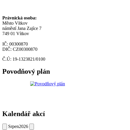
Právnická osoba:
Město Vítkov
náměstí Jana Zajíce 7
749 01 Vítkov
IČ: 00300870
DIČ: CZ00300870
Č.Ú: 19-1323821/0100
Povodňový plán
Kalendář akcí
Srpen
2026