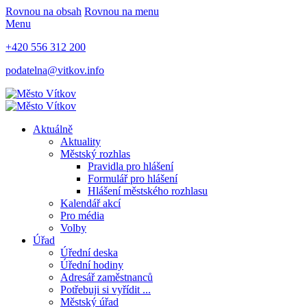
Rovnou na obsah
Rovnou na menu
Menu
+420 556 312 200
podatelna@vitkov.info
Aktuálně
Aktuality
Městský rozhlas
Pravidla pro hlášení
Formulář pro hlášení
Hlášení městského rozhlasu
Kalendář akcí
Pro média
Volby
Úřad
Úřední deska
Úřední hodiny
Adresář zaměstnanců
Potřebuji si vyřídit ...
Městský úřad