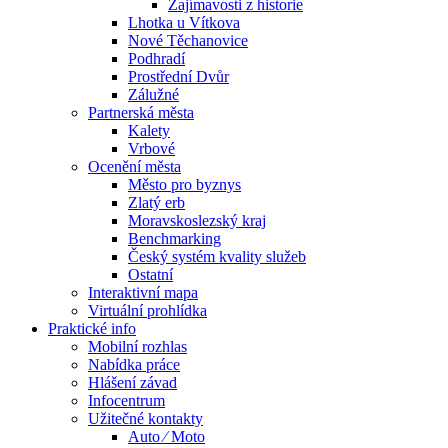
Zajímavosti z historie
Lhotka u Vítkova
Nové Těchanovice
Podhradí
Prostřední Dvůr
Zálužné
Partnerská města
Kalety
Vrbové
Ocenění města
Město pro byznys
Zlatý erb
Moravskoslezský kraj
Benchmarking
Český systém kvality služeb
Ostatní
Interaktivní mapa
Virtuální prohlídka
Praktické info
Mobilní rozhlas
Nabídka práce
Hlášení závad
Infocentrum
Užitečné kontakty
Auto ⁄ Moto