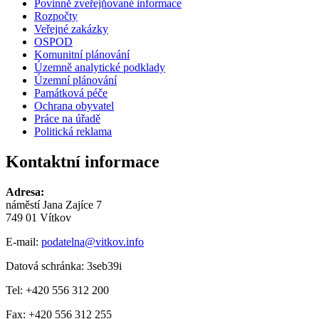
Povinně zveřejňované informace
Rozpočty
Veřejné zakázky
OSPOD
Komunitní plánování
Územně analytické podklady
Územní plánování
Památková péče
Ochrana obyvatel
Práce na úřadě
Politická reklama
Kontaktní informace
Adresa:
náměstí Jana Zajíce 7
749 01 Vítkov
E-mail:
podatelna@vitkov.info
Datová schránka: 3seb39i
Tel: +420 556 312 200
Fax: +420 556 312 255