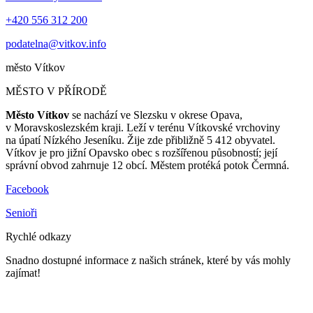
+420 556 312 200
podatelna@vitkov.info
město
Vítkov
MĚSTO V PŘÍRODĚ
Město Vítkov
se nachází ve Slezsku v okrese Opava,
v Moravskoslezském kraji. Leží v terénu Vítkovské vrchoviny
na úpatí Nízkého Jeseníku. Žije zde přibližně 5 412 obyvatel.
Vítkov je pro jižní Opavsko obec s rozšířenou působností; její
správní obvod zahrnuje 12 obcí. Městem protéká potok Čermná.
Facebook
Senioři
Rychlé odkazy
Snadno dostupné informace z našich stránek, které by vás mohly
zajímat!