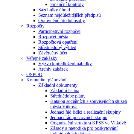
Finanční kontroly
Sazebníky úhrad
Seznam nejdůležitějších předpisů
Oprávněné úřední osoby
Rozpočty
Participativní rozpočet
Rozpočet města
Rozpočtová opatření
Střednědobý výhled
Závěrečný účet
Veřejné zakázky
Výzva k předložení nabídky
Archiv zakázek
OSPOD
Komunitní plánování
Základní dokumenty
Základní listina
Střednědobé plány
Katalog sociálních a souvisejících služeb
města Vítkova
Jednací řád řídící a realizační skupiny
Jednací řád pracovních skupin
Organizační struktura KPSS ve Vítkově
Zásady a metodika pro poskytování
individuálních dotací