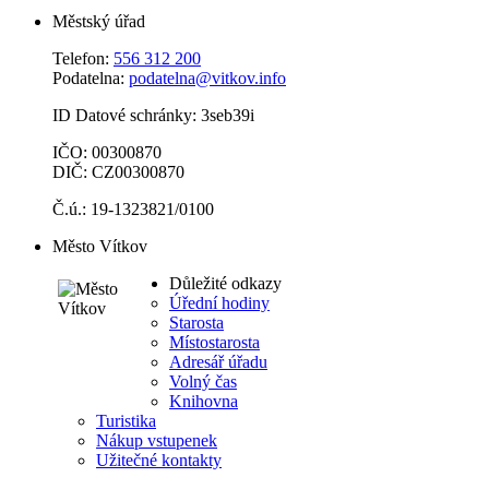
Městský úřad
Telefon:
556 312 200
Podatelna:
podatelna@vitkov.info
ID Datové schránky: 3seb39i
IČO: 00300870
DIČ: CZ00300870
Č.ú.: 19-1323821/0100
Město Vítkov
Důležité odkazy
Úřední hodiny
Starosta
Místostarosta
Adresář úřadu
Volný čas
Knihovna
Turistika
Nákup vstupenek
Užitečné kontakty