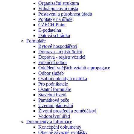
Organizační struktura
Volná pracovní místa
Postavení a působnost úřadu
Poplatky na úřadě
CZECH Point
E-podatelna
Datová schránka
Formuláře
Bytové hospodářství
Doprava - registr řidičů
Doprava - registr vozidel
Finanční odbor
Oddělení vnějších vztahů a propagace
Odbor služeb
Osobní doklady a matrika
Pro podnikatele
Ostatní formuláře
Stavební řízení
Památková péče
Územní plánování
Životní prostředí a zemědělství
Vodoprávní úřad
Dokumenty a informace
Koncepční dokumenty
Obecně závazné vyhlášky