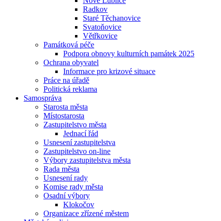
Nové Lublice
Radkov
Staré Těchanovice
Svatoňovice
Větřkovice
Památková péče
Podpora obnovy kulturních památek 2025
Ochrana obyvatel
Informace pro krizové situace
Práce na úřadě
Politická reklama
Samospráva
Starosta města
Místostarosta
Zastupitelstvo města
Jednací řád
Usnesení zastupitelstva
Zastupitelstvo on-line
Výbory zastupitelstva města
Rada města
Usnesení rady
Komise rady města
Osadní výbory
Klokočov
Organizace zřízené městem