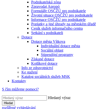
Podnikatelská zóna
Zpravodaj Apropó
Formuláře OSČŽÚ pro podnikatele
Životní situace OSČŽÚ pro podnikatele
Informace OSČŽÚ pro podnikatele
Poplatky a jiné úhrady na městském úřadě
Ceník služeb informačního centra
Setkání s podnikateli
Dotace
Dotace města Vítkova
Individuální dotace města
Sociální oblast
Stipendijní programy
Získané dotace
Kotlíkové dotace
Info ze zdravotnictví
Ke stažení
Katalog sociálních služeb MSK
Kontakty
S čím můžeme pomoci?
Hledaný výraz
Hledat
rozšířené vyhledávání