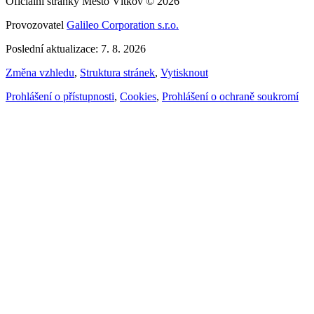
Oficiální stránky Město Vítkov © 2026
Provozovatel
Galileo Corporation s.r.o.
Poslední aktualizace: 7. 8. 2026
Změna vzhledu
,
Struktura stránek
,
Vytisknout
Prohlášení o přístupnosti
,
Cookies
,
Prohlášení o ochraně soukromí