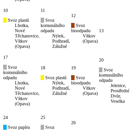
10
11
12
Svoz plastů
Svoz
Lhotka,
komunálního
Svoz
Nové
odpadu
bioodpadu
13
Těchanovice,
Nýtek,
Vítkov
Vítkov
Podhradí,
(Opava)
(Opava)
Zálužné
17
20
Svoz
18
19
Svoz
komunálního
komunálního
odpadu
Svoz plastů
Svoz
odpadu
Lhotka,
Nýtek,
bioodpadu
Jelenice,
Nové
Podhradí,
Vítkov
Prostřední
Těchanovice,
Zálužné
(Opava)
Dvůr,
Vítkov
Veselka
(Opava)
24
25
26
Svoz papíru
Svoz