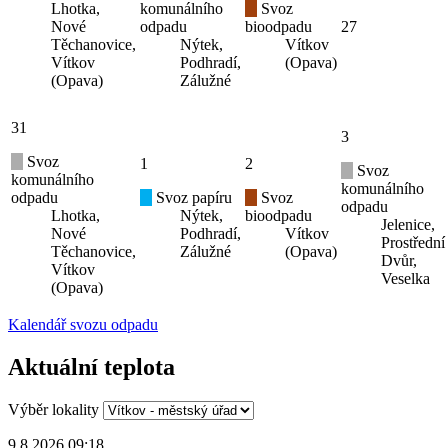
Lhotka,
komunálního
Svoz
Nové
odpadu
bioodpadu
27
Těchanovice,
Nýtek,
Vítkov
Vítkov
Podhradí,
(Opava)
(Opava)
Zálužné
31
3
Svoz
1
2
Svoz
komunálního
komunálního
odpadu
Svoz papíru
Svoz
odpadu
Lhotka,
Nýtek,
bioodpadu
Jelenice,
Nové
Podhradí,
Vítkov
Prostřední
Těchanovice,
Zálužné
(Opava)
Dvůr,
Vítkov
Veselka
(Opava)
Kalendář svozu odpadu
Aktuální teplota
Výběr lokality
9.8.2026 09:18