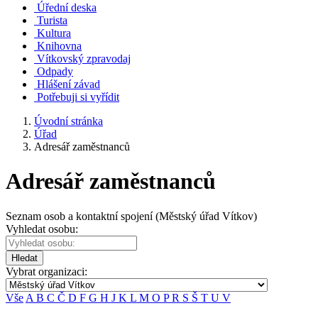
Úřední deska
Turista
Kultura
Knihovna
Vítkovský zpravodaj
Odpady
Hlášení závad
Potřebuji si vyřídit
Úvodní stránka
Úřad
Adresář zaměstnanců
Adresář zaměstnanců
Seznam osob a kontaktní spojení (Městský úřad Vítkov)
Vyhledat osobu:
Hledat
Vybrat organizaci:
Vše
A
B
C
Č
D
F
G
H
J
K
L
M
O
P
R
S
Š
T
U
V