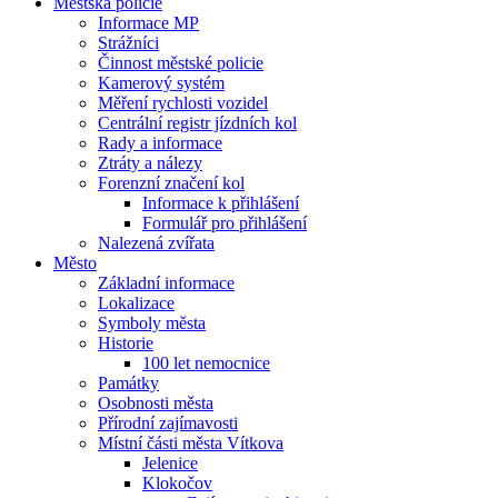
Městská policie
Informace MP
Strážníci
Činnost městské policie
Kamerový systém
Měření rychlosti vozidel
Centrální registr jízdních kol
Rady a informace
Ztráty a nálezy
Forenzní značení kol
Informace k přihlášení
Formulář pro přihlášení
Nalezená zvířata
Město
Základní informace
Lokalizace
Symboly města
Historie
100 let nemocnice
Památky
Osobnosti města
Přírodní zajímavosti
Místní části města Vítkova
Jelenice
Klokočov