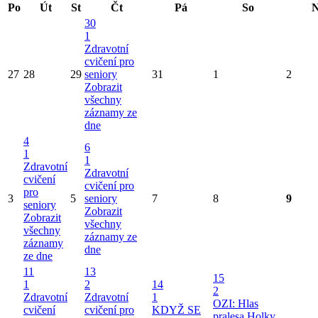
Po
Út
St
Čt
Pá
So
N
30
1
Zdravotní
cvičení pro
27
28
29
seniory
31
1
2
Zobrazit
všechny
záznamy ze
dne
4
6
1
1
Zdravotní
Zdravotní
cvičení
cvičení pro
pro
3
5
seniory
7
8
9
seniory
Zobrazit
Zobrazit
všechny
všechny
záznamy ze
záznamy
dne
ze dne
11
13
15
1
2
14
2
Zdravotní
Zdravotní
1
OZI: Hlas
cvičení
cvičení pro
KDYŽ SE
pralesa
Holky