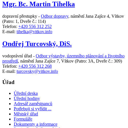
Mgr. Bc. Martin Tihelka
dopravní přestupky -
Odbor dopravy
,
náměstí Jana Zajíce 4, Vítkov
(Patro: 1, Dveře č.: 114)
Telefon:
+420 556 312 252
E-mail:
tihelka@vitkov.info
Ondřej Turcovský, DiS.
vodoprávní úřad -
Odbor výstavby, územního plánování a životního
prostředí
,
náměstí Jana Zajíce 7, Vítkov
(Patro: 3A, Dveře č.: 309)
Telefon:
+420 556 312 268
E-mail:
turcovsky@vitkov.info
Úřad
Úřední deska
Úřední hodiny
Adresář zaměstnanců
Potřebuji si vyřídit ...
Městský úřad
Formuláře
Dokumenty a informace