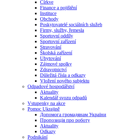
Církve
Finance a pojištění
Instituce
Obchody
Poskytovatelé sociálních služeb
Firmy, služby, řemesla
Sportovní oddíly
Sportovní zařízení
Stravování
Školská zařízení
Ubytování
Zájmové spolky
Zdravotnictví
Důležitá čísla a odkazy
Vložení nového subjektu
Odpadové hospodářství
Aktuality
Kalendář svozu odpadů
Vstupenky na akce
Pomoc Ukrajině
Допомога громадянам України
Пропозиція про роботу
Aktuality
Odkazy
Podnikání