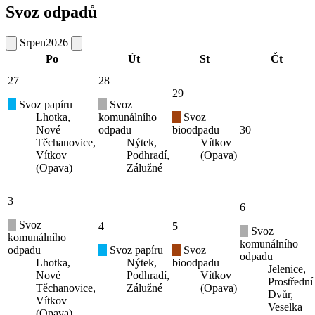
Svoz odpadů
Srpen
2026
Po
Út
St
Čt
27
28
29
Svoz papíru
Svoz
Lhotka,
komunálního
Svoz
Nové
odpadu
bioodpadu
30
Těchanovice,
Nýtek,
Vítkov
Vítkov
Podhradí,
(Opava)
(Opava)
Zálužné
3
6
Svoz
4
5
Svoz
komunálního
komunálního
odpadu
Svoz papíru
Svoz
odpadu
Lhotka,
Nýtek,
bioodpadu
Jelenice,
Nové
Podhradí,
Vítkov
Prostřední
Těchanovice,
Zálužné
(Opava)
Dvůr,
Vítkov
Veselka
(Opava)