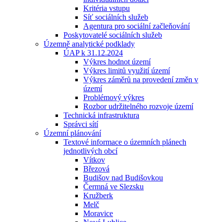
Kritéria vstupu
Síť sociálních služeb
Agentura pro sociální začleňování
Poskytovatelé sociálních služeb
Územně analytické podklady
ÚAP k 31.12.2024
Výkres hodnot území
Výkres limitů využití území
Výkres záměrů na provedení změn v
území
Problémový výkres
Rozbor udržitelného rozvoje území
Technická infrastruktura
Správci sítí
Územní plánování
Textové informace o územních plánech
jednotlivých obcí
Vítkov
Březová
Budišov nad Budišovkou
Čermná ve Slezsku
Kružberk
Melč
Moravice