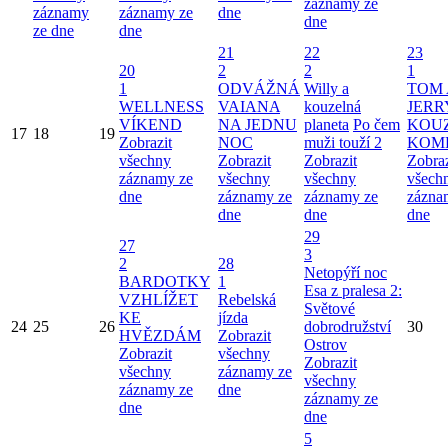
záznamy ze
záznamy
záznamy ze
dne
dne
ze dne
dne
21
22
23
20
2
2
1
1
ODVÁŽNÁ
Willy a
TOM 
WELLNESS
VAIANA
kouzelná
JERR
VÍKEND
NA JEDNU
planeta
Po čem
KOU
17
18
19
Zobrazit
NOC
muži touží 2
KOM
všechny
Zobrazit
Zobrazit
Zobraz
záznamy ze
všechny
všechny
všech
dne
záznamy ze
záznamy ze
zázna
dne
dne
dne
29
27
3
2
28
Netopýří noc
BARDOTKY
1
Esa z pralesa 2:
VZHLÍŽET
Rebelská
Světové
KE
jízda
24
25
26
dobrodružství
30
HVĚZDÁM
Zobrazit
Ostrov
Zobrazit
všechny
Zobrazit
všechny
záznamy ze
všechny
záznamy ze
dne
záznamy ze
dne
dne
5