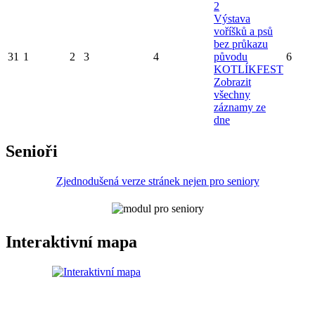
2
Výstava
voříšků a psů
bez průkazu
31
1
2
3
4
původu
6
KOTLÍKFEST
Zobrazit
všechny
záznamy ze
dne
Senioři
Zjednodušená verze stránek nejen pro seniory
Interaktivní mapa