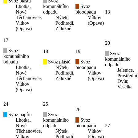
Svoz plastů
Svoz
Lhotka,
komunálního
Svoz
Nové
odpadu
bioodpadu
13
Těchanovice,
Nýtek,
Vítkov
Vítkov
Podhradí,
(Opava)
(Opava)
Zálužné
17
20
Svoz
18
19
Svoz
komunálního
komunálního
odpadu
Svoz plastů
Svoz
odpadu
Lhotka,
Nýtek,
bioodpadu
Jelenice,
Nové
Podhradí,
Vítkov
Prostřední
Těchanovice,
Zálužné
(Opava)
Dvůr,
Vítkov
Veselka
(Opava)
24
25
26
Svoz papíru
Svoz
Lhotka,
komunálního
Svoz
Nové
odpadu
bioodpadu
27
Těchanovice,
Nýtek,
Vítkov
Vítkov
Podhradí,
(Opava)