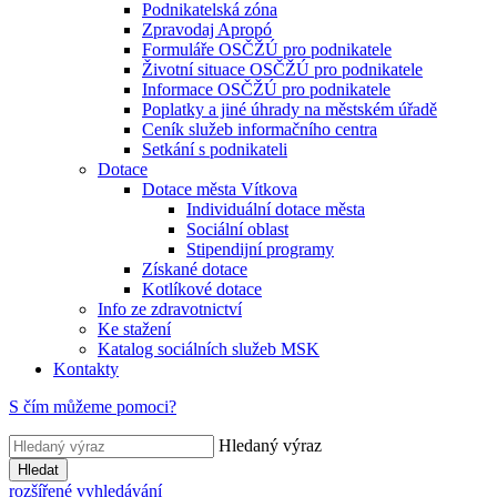
Podnikatelská zóna
Zpravodaj Apropó
Formuláře OSČŽÚ pro podnikatele
Životní situace OSČŽÚ pro podnikatele
Informace OSČŽÚ pro podnikatele
Poplatky a jiné úhrady na městském úřadě
Ceník služeb informačního centra
Setkání s podnikateli
Dotace
Dotace města Vítkova
Individuální dotace města
Sociální oblast
Stipendijní programy
Získané dotace
Kotlíkové dotace
Info ze zdravotnictví
Ke stažení
Katalog sociálních služeb MSK
Kontakty
S čím můžeme pomoci?
Hledaný výraz
Hledat
rozšířené vyhledávání