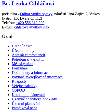
Bc. Lenka Cihlářová
podatelna -
Odbor vnitřní správy
,
náměstí Jana Zajíce 7, Vítkov
(Patro: 1B, Dveře č.: 112)
Telefon:
+420 556 312 200
E-mail:
cihlarova@vitkov.info
Úřad
Úřední deska
Úřední hodiny
Adresář zaměstnanců
Potřebuji si vyřídit ...
Městský úřad
Formuláře
Dokumenty a informace
Povinně zveřejňované informace
Rozpočty
Veřejné zakázky
OSPOD
Komunitní plánování
Územně analytické podklady
Územní plánování
Památková péče