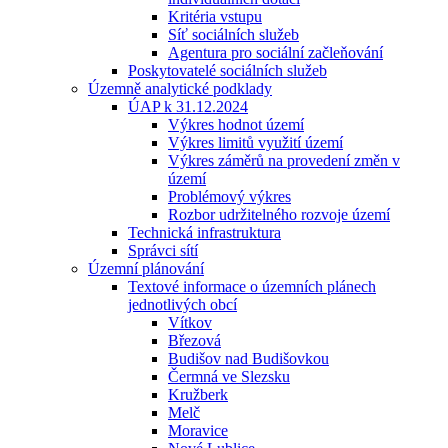
Kritéria vstupu
Síť sociálních služeb
Agentura pro sociální začleňování
Poskytovatelé sociálních služeb
Územně analytické podklady
ÚAP k 31.12.2024
Výkres hodnot území
Výkres limitů využití území
Výkres záměrů na provedení změn v
území
Problémový výkres
Rozbor udržitelného rozvoje území
Technická infrastruktura
Správci sítí
Územní plánování
Textové informace o územních plánech
jednotlivých obcí
Vítkov
Březová
Budišov nad Budišovkou
Čermná ve Slezsku
Kružberk
Melč
Moravice