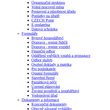
Organizační struktura
Volná pracovní místa
Postavení a působnost úřadu
Poplatky na úřadě
CZECH Point
E-podatelna
Datová schránka
Formuláře
Bytové hospodářství
Doprava - registr řidičů
Doprava - registr vozidel
Finanční odbor
Oddělení vnějších vztahů a propagace
Odbor služeb
Osobní doklady a matrika
Pro podnikatele
Ostatní formuláře
Stavební řízení
Památková péče
Územní plánování
Životní prostředí a zemědělství
Vodoprávní úřad
Dokumenty a informace
Koncepční dokumenty
Obecně závazné vyhlášky