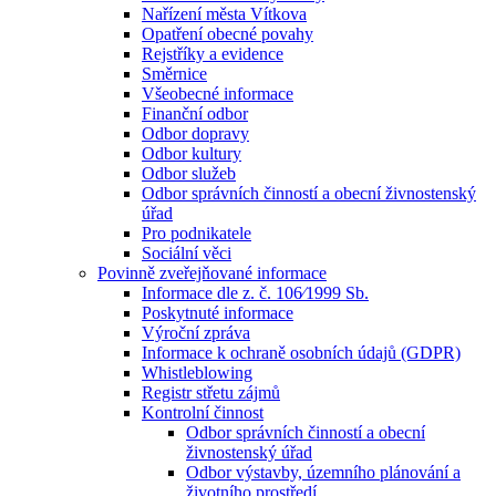
Nařízení města Vítkova
Opatření obecné povahy
Rejstříky a evidence
Směrnice
Všeobecné informace
Finanční odbor
Odbor dopravy
Odbor kultury
Odbor služeb
Odbor správních činností a obecní živnostenský
úřad
Pro podnikatele
Sociální věci
Povinně zveřejňované informace
Informace dle z. č. 106⁄1999 Sb.
Poskytnuté informace
Výroční zpráva
Informace k ochraně osobních údajů (GDPR)
Whistleblowing
Registr střetu zájmů
Kontrolní činnost
Odbor správních činností a obecní
živnostenský úřad
Odbor výstavby, územního plánování a
životního prostředí