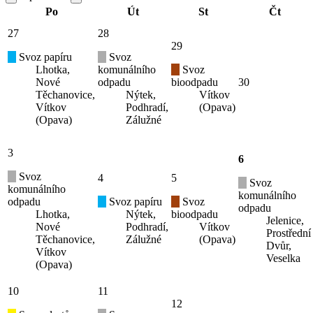
Po
Út
St
Čt
27
28
29
Svoz papíru
Svoz
Lhotka,
komunálního
Svoz
Nové
odpadu
bioodpadu
30
Těchanovice,
Nýtek,
Vítkov
Vítkov
Podhradí,
(Opava)
(Opava)
Zálužné
3
6
Svoz
4
5
Svoz
komunálního
komunálního
odpadu
Svoz papíru
Svoz
odpadu
Lhotka,
Nýtek,
bioodpadu
Jelenice,
Nové
Podhradí,
Vítkov
Prostřední
Těchanovice,
Zálužné
(Opava)
Dvůr,
Vítkov
Veselka
(Opava)
10
11
12