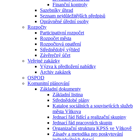
Finanční kontroly
Sazebníky úhrad
Seznam nejdůležitějších předpisů
Oprávněné úřední osoby
Rozpočty
Participativní rozpočet
Rozpočet města
Rozpočtová opatření
Střednědobý výhled
Závěrečný účet
Veřejné zakázky
Výzva k předložení nabídky
Archiv zakázek
OSPOD
Komunitní plánování
Základní dokumenty
Základní listina
Střednědobé plány
Katalog sociálních a souvisejících služeb
města Vítkova
Jednací řád řídící a realizační skupiny
Jednací řád pracovních skupin
Organizační struktura KPSS ve Vítkově
Zásady a metodika pro poskytování
individuálních dotací