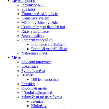
Městská policie
Informace MP
Strážníci
Činnost městské policie
Kamerový systém
Měření rychlosti vozidel
Centrální registr jízdních kol
Rady a informace
Ztráty a nálezy
Forenzní značení kol
Informace k přihlášení
Formulář pro přihlášení
Nalezená zvířata
Město
Základní informace
Lokalizace
Symboly města
Historie
100 let nemocnice
Památky
Osobnosti města
Přírodní zajímavosti
Místní části města Vítkova
Jelenice
Klokočov