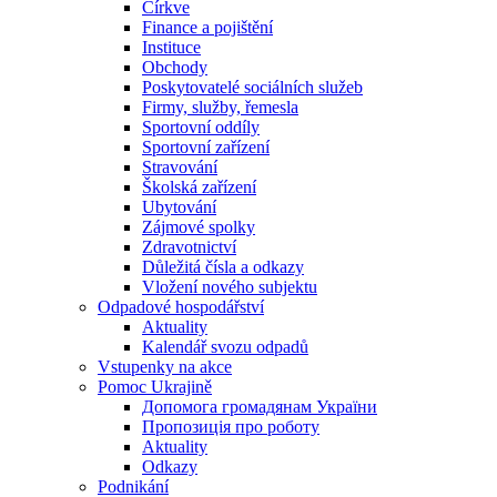
Církve
Finance a pojištění
Instituce
Obchody
Poskytovatelé sociálních služeb
Firmy, služby, řemesla
Sportovní oddíly
Sportovní zařízení
Stravování
Školská zařízení
Ubytování
Zájmové spolky
Zdravotnictví
Důležitá čísla a odkazy
Vložení nového subjektu
Odpadové hospodářství
Aktuality
Kalendář svozu odpadů
Vstupenky na akce
Pomoc Ukrajině
Допомога громадянам України
Пропозиція про роботу
Aktuality
Odkazy
Podnikání