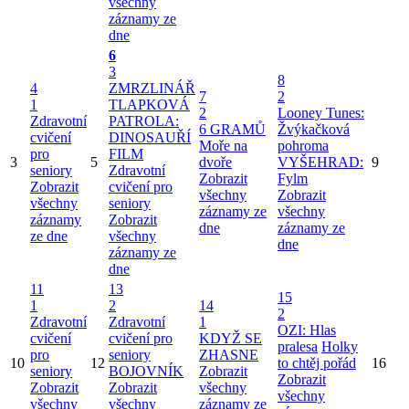
všechny
záznamy ze
dne
6
3
8
4
ZMRZLINÁŘ
7
2
1
TLAPKOVÁ
2
Looney Tunes:
Zdravotní
PATROLA:
6 GRAMŮ
Žvýkačková
cvičení
DINOSAUŘÍ
Moře na
pohroma
pro
FILM
3
5
dvoře
VYŠEHRAD:
9
seniory
Zdravotní
Zobrazit
Fylm
Zobrazit
cvičení pro
všechny
Zobrazit
všechny
seniory
záznamy ze
všechny
záznamy
Zobrazit
dne
záznamy ze
ze dne
všechny
dne
záznamy ze
dne
11
13
15
1
2
14
2
Zdravotní
Zdravotní
1
OZI: Hlas
cvičení
cvičení pro
KDYŽ SE
pralesa
Holky
pro
seniory
ZHASNE
10
12
to chtěj pořád
16
seniory
BOJOVNÍK
Zobrazit
Zobrazit
Zobrazit
Zobrazit
všechny
všechny
všechny
všechny
záznamy ze