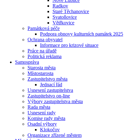
Nové Lublice
Radkov
Staré Těchanovice
Svatoňovice
Větřkovice
Památková péče
Podpora obnovy kulturních památek 2025
Ochrana obyvatel
Informace pro krizové situace
Práce na úřadě
Politická reklama
Samospráva
Starosta města
Místostarosta
Zastupitelstvo města
Jednací řád
Usnesení zastupitelstva
Zastupitelstvo on-line
Výbory zastupitelstva města
Rada města
Usnesení rady
Komise rady města
Osadní výbory
Klokočov
Organizace zřízené městem