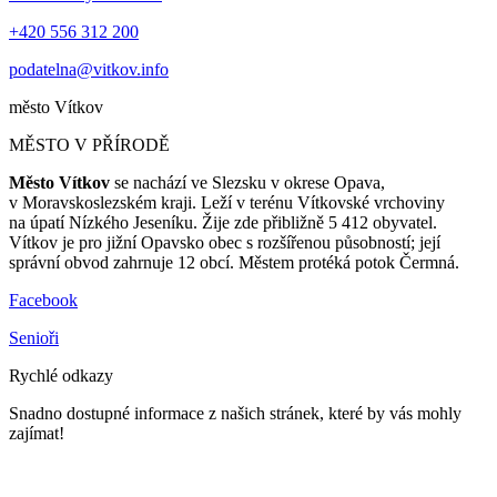
+420 556 312 200
podatelna@vitkov.info
město
Vítkov
MĚSTO V PŘÍRODĚ
Město Vítkov
se nachází ve Slezsku v okrese Opava,
v Moravskoslezském kraji. Leží v terénu Vítkovské vrchoviny
na úpatí Nízkého Jeseníku. Žije zde přibližně 5 412 obyvatel.
Vítkov je pro jižní Opavsko obec s rozšířenou působností; její
správní obvod zahrnuje 12 obcí. Městem protéká potok Čermná.
Facebook
Senioři
Rychlé odkazy
Snadno dostupné informace z našich stránek, které by vás mohly
zajímat!