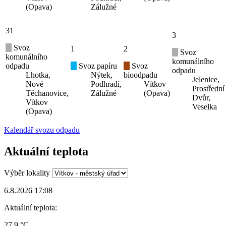
(Opava)
Zálužné
31
3
Svoz
1
2
Svoz
komunálního
komunálního
odpadu
Svoz papíru
Svoz
odpadu
Lhotka,
Nýtek,
bioodpadu
Jelenice,
Nové
Podhradí,
Vítkov
Prostřední
Těchanovice,
Zálužné
(Opava)
Dvůr,
Vítkov
Veselka
(Opava)
Kalendář svozu odpadu
Aktuální teplota
Výběr lokality
6.8.2026 17:08
Aktuální teplota:
27.9 °C