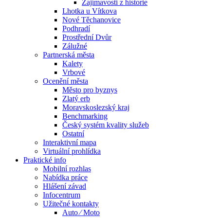
Zajímavosti z historie
Lhotka u Vítkova
Nové Těchanovice
Podhradí
Prostřední Dvůr
Zálužné
Partnerská města
Kalety
Vrbové
Ocenění města
Město pro byznys
Zlatý erb
Moravskoslezský kraj
Benchmarking
Český systém kvality služeb
Ostatní
Interaktivní mapa
Virtuální prohlídka
Praktické info
Mobilní rozhlas
Nabídka práce
Hlášení závad
Infocentrum
Užitečné kontakty
Auto ⁄ Moto