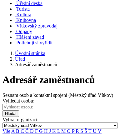
Úřední deska
Turista
Kultura
Knihovna
Vítkovský zpravodaj
Odpady
Hlášení závad
Potřebuji si vyřídit
Úvodní stránka
Úřad
Adresář zaměstnanců
Adresář zaměstnanců
Seznam osob a kontaktní spojení (Městský úřad Vítkov)
Vyhledat osobu:
Hledat
Vybrat organizaci:
Vše
A
B
C
Č
D
F
G
H
J
K
L
M
O
P
R
S
Š
T
U
V