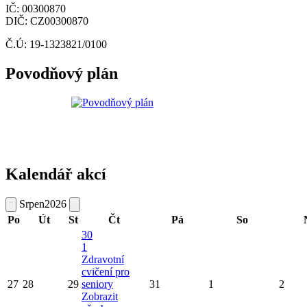
IČ: 00300870
DIČ: CZ00300870
Č.Ú: 19-1323821/0100
Povodňový plán
Kalendář akcí
Srpen
2026
Po
Út
St
Čt
Pá
So
30
1
Zdravotní
cvičení pro
27
28
29
seniory
31
1
2
Zobrazit