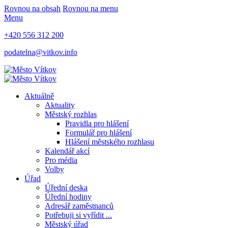
Rovnou na obsah
Rovnou na menu
Menu
+420 556 312 200
podatelna@vitkov.info
Aktuálně
Aktuality
Městský rozhlas
Pravidla pro hlášení
Formulář pro hlášení
Hlášení městského rozhlasu
Kalendář akcí
Pro média
Volby
Úřad
Úřední deska
Úřední hodiny
Adresář zaměstnanců
Potřebuji si vyřídit ...
Městský úřad