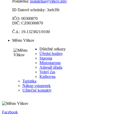
Podatelna:
podatelna@vitkov.info
ID Datové schránky: 3seb39i
IČO: 00300870
DIČ: CZ00300870
Č.ú.: 19-1323821/0100
Město Vítkov
Důležité odkazy
Úřední hodiny
Starosta
Místostarosta
Adresář úřadu
Volný čas
Knihovna
Turistika
Nákup vstupenek
Užitečné kontakty
Facebook