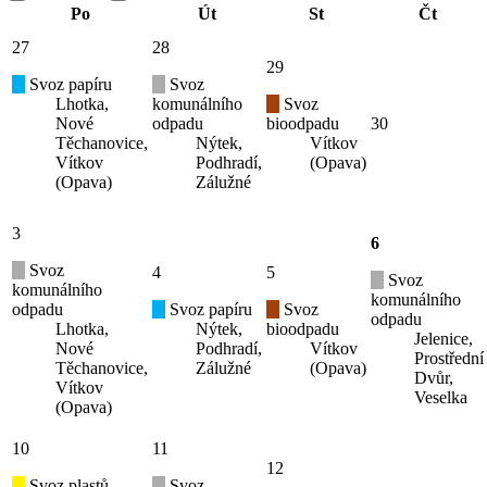
Po
Út
St
Čt
27
28
29
Svoz papíru
Svoz
Lhotka,
komunálního
Svoz
Nové
odpadu
bioodpadu
30
Těchanovice,
Nýtek,
Vítkov
Vítkov
Podhradí,
(Opava)
(Opava)
Zálužné
3
6
Svoz
4
5
Svoz
komunálního
komunálního
odpadu
Svoz papíru
Svoz
odpadu
Lhotka,
Nýtek,
bioodpadu
Jelenice,
Nové
Podhradí,
Vítkov
Prostřední
Těchanovice,
Zálužné
(Opava)
Dvůr,
Vítkov
Veselka
(Opava)
10
11
12
Svoz plastů
Svoz