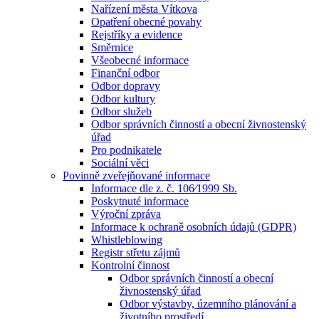
Nařízení města Vítkova
Opatření obecné povahy
Rejstříky a evidence
Směrnice
Všeobecné informace
Finanční odbor
Odbor dopravy
Odbor kultury
Odbor služeb
Odbor správních činností a obecní živnostenský
úřad
Pro podnikatele
Sociální věci
Povinně zveřejňované informace
Informace dle z. č. 106⁄1999 Sb.
Poskytnuté informace
Výroční zpráva
Informace k ochraně osobních údajů (GDPR)
Whistleblowing
Registr střetu zájmů
Kontrolní činnost
Odbor správních činností a obecní
živnostenský úřad
Odbor výstavby, územního plánování a
životního prostředí