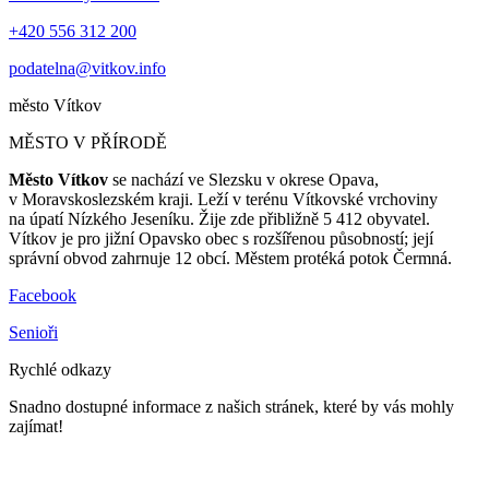
+420 556 312 200
podatelna@vitkov.info
město
Vítkov
MĚSTO V PŘÍRODĚ
Město Vítkov
se nachází ve Slezsku v okrese Opava,
v Moravskoslezském kraji. Leží v terénu Vítkovské vrchoviny
na úpatí Nízkého Jeseníku. Žije zde přibližně 5 412 obyvatel.
Vítkov je pro jižní Opavsko obec s rozšířenou působností; její
správní obvod zahrnuje 12 obcí. Městem protéká potok Čermná.
Facebook
Senioři
Rychlé odkazy
Snadno dostupné informace z našich stránek, které by vás mohly
zajímat!