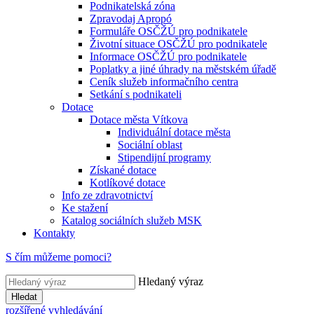
Podnikatelská zóna
Zpravodaj Apropó
Formuláře OSČŽÚ pro podnikatele
Životní situace OSČŽÚ pro podnikatele
Informace OSČŽÚ pro podnikatele
Poplatky a jiné úhrady na městském úřadě
Ceník služeb informačního centra
Setkání s podnikateli
Dotace
Dotace města Vítkova
Individuální dotace města
Sociální oblast
Stipendijní programy
Získané dotace
Kotlíkové dotace
Info ze zdravotnictví
Ke stažení
Katalog sociálních služeb MSK
Kontakty
S čím můžeme pomoci?
Hledaný výraz
Hledat
rozšířené vyhledávání