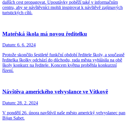
dalších cest propagovat. Upoutávky poběží také v informačním
centru, aby se návštěvníci mohli inspirovat k návštěvě zajímavých
turistických cílů.
Mateřská škola má novou ředitelku
Datum:
6. 6. 2024
Protože skončilo šestileté funkční období ředitele školy, a současně
ředitelka školky odchází do důchodu, rada města vyhlásila na obě
školy konkurz na ředitele. Koncem května proběhla konkurzní
řízení.
Návštěva amerického velvyslance ve Vítkově
Datum:
28. 2. 2024
V pondělí 26. února navštívil naše město americký velvyslanec pan
Bijan Sabet.