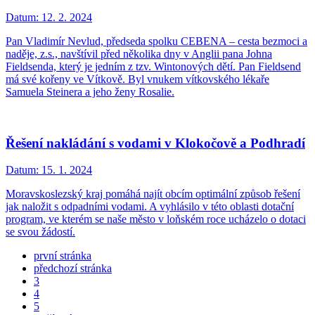
Datum:
12. 2. 2024
Pan Vladimír Nevlud, předseda spolku CEBENA – cesta bezmoci a
naděje, z.s., navštívil před několika dny v Anglii pana Johna
Fieldsenda, který je jedním z tzv. Wintonových dětí. Pan Fieldsend
má své kořeny ve Vítkově. Byl vnukem vítkovského lékaře
Samuela Steinera a jeho ženy Rosalie.
Řešení nakládání s vodami v Klokočově a Podhradí
Datum:
15. 1. 2024
Moravskoslezský kraj pomáhá najít obcím optimální způsob řešení
jak naložit s odpadními vodami. A vyhlásilo v této oblasti dotační
program, ve kterém se naše město v loňském roce ucházelo o dotaci
se svou žádostí.
první stránka
předchozí stránka
3
4
5