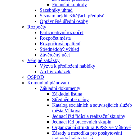
Finanční kontroly
Sazebníky úhrad
Seznam nejdůležitějších předpisů
Oprávněné úřední osoby
Rozpočty
Participativní rozpočet
Rozpočet města
Rozpočtová opatření
Střednědobý výhled
Závěrečný účet
Veřejné zakázky
Výzva k předložení nabídky
Archiv zakázek
OSPOD
Komunitní plánování
Základní dokumenty
Základní listina
Střednědobé plány
Katalog sociálních a souvisejících služeb
města Vítkova
Jednací řád řídící a realizační skupiny
Jednací řád pracovních skupin
Organizační struktura KPSS ve Vítkově
Zásady a metodika pro poskytování
individuálních dotací