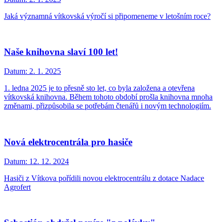
Jaká významná vítkovská výročí si připomeneme v letošním roce?
Naše knihovna slaví 100 let!
Datum:
2. 1. 2025
1. ledna 2025 je to přesně sto let, co byla založena a otevřena
vítkovská knihovna. Během tohoto období prošla knihovna mnoha
změnami, přizpůsobila se potřebám čtenářů i novým technologiím.
Nová elektrocentrála pro hasiče
Datum:
12. 12. 2024
Hasiči z Vítkova pořídili novou elektrocentrálu z dotace Nadace
Agrofert