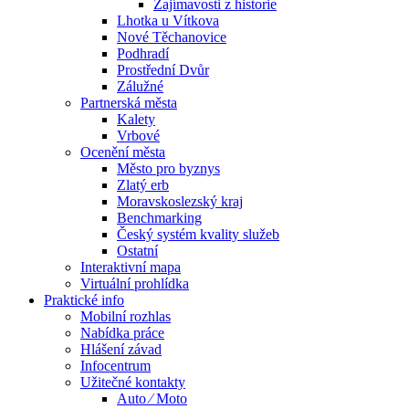
Zajímavosti z historie
Lhotka u Vítkova
Nové Těchanovice
Podhradí
Prostřední Dvůr
Zálužné
Partnerská města
Kalety
Vrbové
Ocenění města
Město pro byznys
Zlatý erb
Moravskoslezský kraj
Benchmarking
Český systém kvality služeb
Ostatní
Interaktivní mapa
Virtuální prohlídka
Praktické info
Mobilní rozhlas
Nabídka práce
Hlášení závad
Infocentrum
Užitečné kontakty
Auto ⁄ Moto