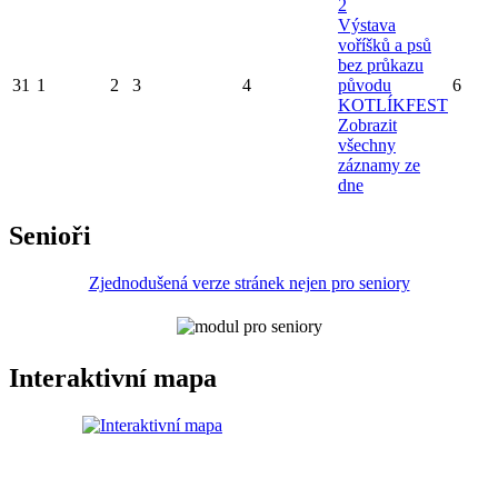
2
Výstava
voříšků a psů
bez průkazu
31
1
2
3
4
původu
6
KOTLÍKFEST
Zobrazit
všechny
záznamy ze
dne
Senioři
Zjednodušená verze stránek nejen pro seniory
Interaktivní mapa