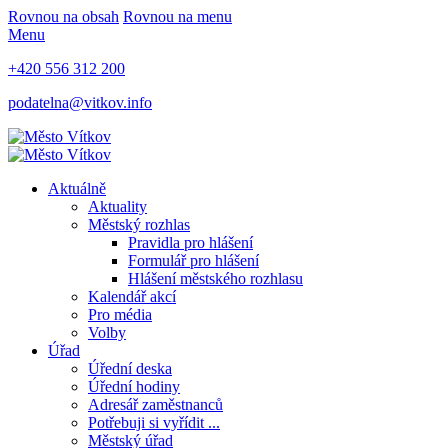
Rovnou na obsah
Rovnou na menu
Menu
+420 556 312 200
podatelna@vitkov.info
Aktuálně
Aktuality
Městský rozhlas
Pravidla pro hlášení
Formulář pro hlášení
Hlášení městského rozhlasu
Kalendář akcí
Pro média
Volby
Úřad
Úřední deska
Úřední hodiny
Adresář zaměstnanců
Potřebuji si vyřídit ...
Městský úřad