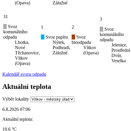
(Opava)
Zálužné
31
3
Svoz
1
2
Svoz
komunálního
komunálního
odpadu
Svoz papíru
Svoz
odpadu
Lhotka,
Nýtek,
bioodpadu
Jelenice,
Nové
Podhradí,
Vítkov
Prostřední
Těchanovice,
Zálužné
(Opava)
Dvůr,
Vítkov
Veselka
(Opava)
Kalendář svozu odpadu
Aktuální teplota
Výběr lokality
6.8.2026 07:06
Aktuální teplota:
19.6 °C