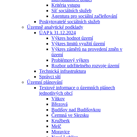
Kritéria vstupu
Síť sociálních služeb
Agentura pro sociální začleňování
Poskytovatelé sociálních služeb
Územně analytické podklady
ÚAP k 31.12.2024
Výkres hodnot území
Výkres limitů využití území
Výkres záměrů na provedení změn v
území
Problémový výkres
Rozbor udržitelného rozvoje území
Technická infrastruktura
Správci sítí
Územní plánování
Textové informace o územních plánech
jednotlivých obcí
Vítkov
Březová
Budišov nad Budišovkou
Čermná ve Slezsku
Kružberk
Melč
Moravice