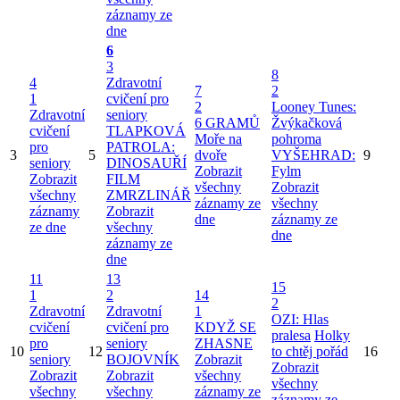
záznamy ze
dne
6
3
8
4
Zdravotní
7
2
1
cvičení pro
2
Looney Tunes:
Zdravotní
seniory
6 GRAMŮ
Žvýkačková
cvičení
TLAPKOVÁ
Moře na
pohroma
pro
PATROLA:
3
5
dvoře
VYŠEHRAD:
9
seniory
DINOSAUŘÍ
Zobrazit
Fylm
Zobrazit
FILM
všechny
Zobrazit
všechny
ZMRZLINÁŘ
záznamy ze
všechny
záznamy
Zobrazit
dne
záznamy ze
ze dne
všechny
dne
záznamy ze
dne
11
13
15
1
2
14
2
Zdravotní
Zdravotní
1
OZI: Hlas
cvičení
cvičení pro
KDYŽ SE
pralesa
Holky
pro
seniory
ZHASNE
10
12
to chtěj pořád
16
seniory
BOJOVNÍK
Zobrazit
Zobrazit
Zobrazit
Zobrazit
všechny
všechny
všechny
všechny
záznamy ze
záznamy ze