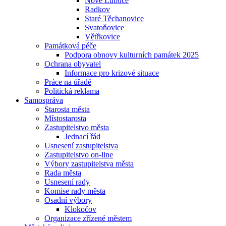
Nové Lublice
Radkov
Staré Těchanovice
Svatoňovice
Větřkovice
Památková péče
Podpora obnovy kulturních památek 2025
Ochrana obyvatel
Informace pro krizové situace
Práce na úřadě
Politická reklama
Samospráva
Starosta města
Místostarosta
Zastupitelstvo města
Jednací řád
Usnesení zastupitelstva
Zastupitelstvo on-line
Výbory zastupitelstva města
Rada města
Usnesení rady
Komise rady města
Osadní výbory
Klokočov
Organizace zřízené městem