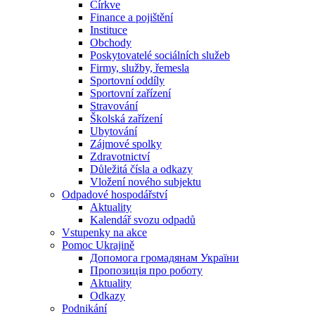
Církve
Finance a pojištění
Instituce
Obchody
Poskytovatelé sociálních služeb
Firmy, služby, řemesla
Sportovní oddíly
Sportovní zařízení
Stravování
Školská zařízení
Ubytování
Zájmové spolky
Zdravotnictví
Důležitá čísla a odkazy
Vložení nového subjektu
Odpadové hospodářství
Aktuality
Kalendář svozu odpadů
Vstupenky na akce
Pomoc Ukrajině
Допомога громадянам України
Пропозиція про роботу
Aktuality
Odkazy
Podnikání