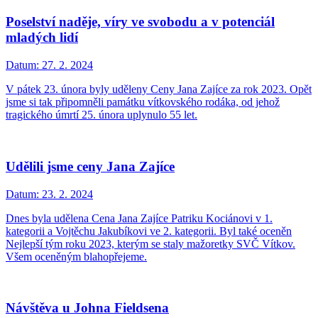
Poselství naděje, víry ve svobodu a v potenciál
mladých lidí
Datum:
27. 2. 2024
V pátek 23. února byly uděleny Ceny Jana Zajíce za rok 2023. Opět
jsme si tak připomněli památku vítkovského rodáka, od jehož
tragického úmrtí 25. února uplynulo 55 let.
Udělili jsme ceny Jana Zajíce
Datum:
23. 2. 2024
Dnes byla udělena Cena Jana Zajíce Patriku Kociánovi v 1.
kategorii a Vojtěchu Jakubíkovi ve 2. kategorii. Byl také oceněn
Nejlepší tým roku 2023, kterým se staly mažoretky SVČ Vítkov.
Všem oceněným blahopřejeme.
Návštěva u Johna Fieldsena