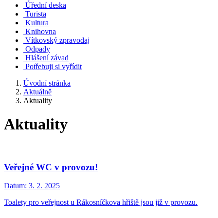
Úřední deska
Turista
Kultura
Knihovna
Vítkovský zpravodaj
Odpady
Hlášení závad
Potřebuji si vyřídit
Úvodní stránka
Aktuálně
Aktuality
Aktuality
Veřejné WC v provozu!
Datum:
3. 2. 2025
Toalety pro veřejnost u Rákosníčkova hřiště jsou již v provozu.