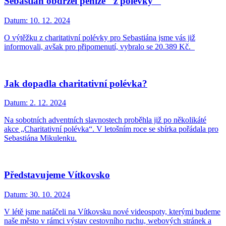
Sebastián obdržel peníze "z polévky"
Datum:
10. 12. 2024
O výtěžku z charitativní polévky pro Sebastiána jsme vás již
informovali, avšak pro připomenutí, vybralo se 20.389 Kč.
Jak dopadla charitativní polévka?
Datum:
2. 12. 2024
Na sobotních adventních slavnostech proběhla již po několikáté
akce „Charitativní polévka“. V letošním roce se sbírka pořádala pro
Sebastiána Mikulenku.
Představujeme Vítkovsko
Datum:
30. 10. 2024
V létě jsme natáčeli na Vítkovsku nové videospoty, kterými budeme
naše město v rámci výstav cestovního ruchu, webových stránek a