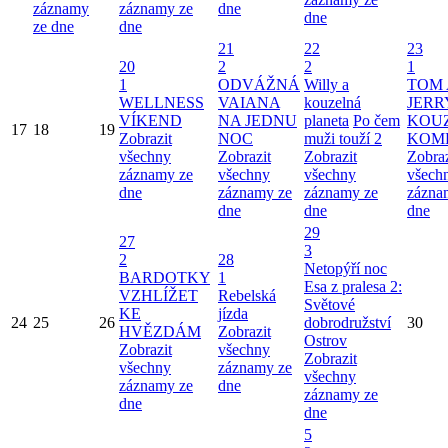
záznamy
záznamy ze
dne
dne
ze dne
dne
21
22
23
20
2
2
1
1
ODVÁŽNÁ
Willy a
TOM 
WELLNESS
VAIANA
kouzelná
JERR
VÍKEND
NA JEDNU
planeta
Po čem
KOU
17
18
19
Zobrazit
NOC
muži touží 2
KOM
všechny
Zobrazit
Zobrazit
Zobraz
záznamy ze
všechny
všechny
všech
dne
záznamy ze
záznamy ze
zázna
dne
dne
dne
29
27
3
2
28
Netopýří noc
BARDOTKY
1
Esa z pralesa 2:
VZHLÍŽET
Rebelská
Světové
KE
jízda
24
25
26
dobrodružství
30
HVĚZDÁM
Zobrazit
Ostrov
Zobrazit
všechny
Zobrazit
všechny
záznamy ze
všechny
záznamy ze
dne
záznamy ze
dne
dne
5