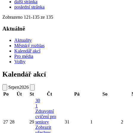
další stránka
poslední stránka
Zobrazeno
121
-
135
ze 135
Aktuálně
Aktuality
Městský rozhlas
Kalendář akcí
Pro média
Volby
Kalendář akcí
Srpen
2026
Po
Út
St
Čt
Pá
So
30
1
Zdravotní
cvičení pro
27
28
29
seniory
31
1
2
Zobrazit
všechny