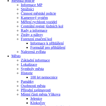
Městská policie
Informace MP
Strážníci
Činnost městské policie
Kamerový systém
Měření rychlosti vozidel
Centrální registr jízdních kol
Rady a informace
Ztráty a nálezy
Forenzní značení kol
Informace k přihlášení
Formulář pro přihlášení
Nalezená zvířata
Město
Základní informace
Lokalizace
Symboly města
Historie
100 let nemocnice
Památky
Osobnosti města
Přírodní zajímavosti
Místní části města Vítkova
Jelenice
Klokočov