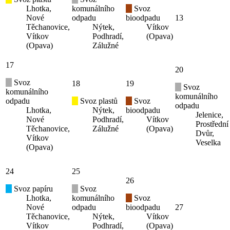
Lhotka,
komunálního
Svoz
Nové
odpadu
bioodpadu
13
Těchanovice,
Nýtek,
Vítkov
Vítkov
Podhradí,
(Opava)
(Opava)
Zálužné
17
20
Svoz
18
19
Svoz
komunálního
komunálního
odpadu
Svoz plastů
Svoz
odpadu
Lhotka,
Nýtek,
bioodpadu
Jelenice,
Nové
Podhradí,
Vítkov
Prostřední
Těchanovice,
Zálužné
(Opava)
Dvůr,
Vítkov
Veselka
(Opava)
24
25
26
Svoz papíru
Svoz
Lhotka,
komunálního
Svoz
Nové
odpadu
bioodpadu
27
Těchanovice,
Nýtek,
Vítkov
Vítkov
Podhradí,
(Opava)