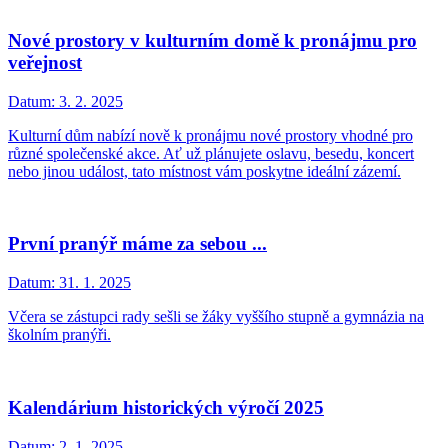
Nové prostory v kulturním domě k pronájmu pro
veřejnost
Datum:
3. 2. 2025
Kulturní dům nabízí nově k pronájmu nové prostory vhodné pro
různé společenské akce. Ať už plánujete oslavu, besedu, koncert
nebo jinou událost, tato místnost vám poskytne ideální zázemí.
První pranýř máme za sebou ...
Datum:
31. 1. 2025
Včera se zástupci rady sešli se žáky vyššího stupně a gymnázia na
školním pranýři.
Kalendárium historických výročí 2025
Datum:
2. 1. 2025