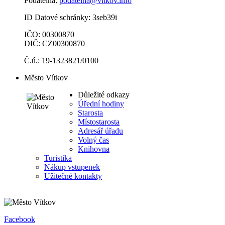
Podatelna:
podatelna@vitkov.info
ID Datové schránky: 3seb39i
IČO: 00300870
DIČ: CZ00300870
Č.ú.: 19-1323821/0100
Město Vítkov
Důležité odkazy
Úřední hodiny
Starosta
Místostarosta
Adresář úřadu
Volný čas
Knihovna
Turistika
Nákup vstupenek
Užitečné kontakty
Facebook