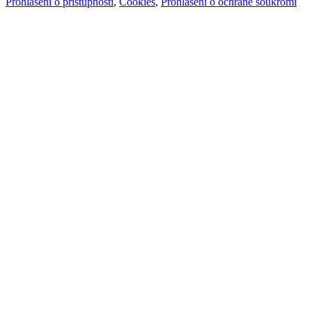
Prohlášení o přístupnosti
,
Cookies
,
Prohlášení o ochraně soukromí