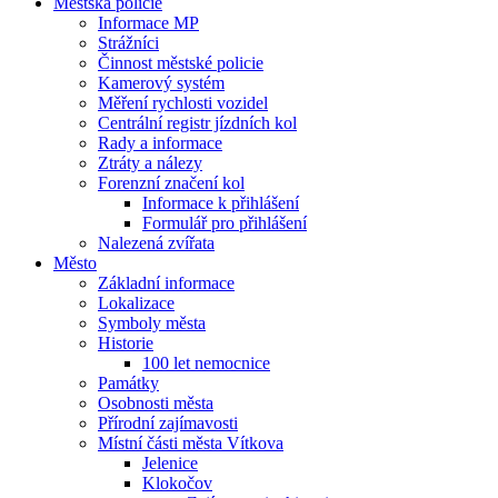
Městská policie
Informace MP
Strážníci
Činnost městské policie
Kamerový systém
Měření rychlosti vozidel
Centrální registr jízdních kol
Rady a informace
Ztráty a nálezy
Forenzní značení kol
Informace k přihlášení
Formulář pro přihlášení
Nalezená zvířata
Město
Základní informace
Lokalizace
Symboly města
Historie
100 let nemocnice
Památky
Osobnosti města
Přírodní zajímavosti
Místní části města Vítkova
Jelenice
Klokočov