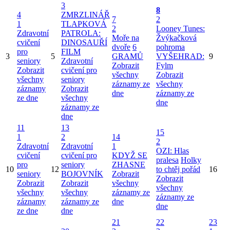
3
8
4
ZMRZLINÁŘ
7
2
1
TLAPKOVÁ
2
Looney Tunes:
Zdravotní
PATROLA:
Moře na
Žvýkačková
cvičení
DINOSAUŘÍ
dvoře
6
pohroma
pro
FILM
3
5
GRAMŮ
VYŠEHRAD:
9
seniory
Zdravotní
Zobrazit
Fylm
Zobrazit
cvičení pro
všechny
Zobrazit
všechny
seniory
záznamy ze
všechny
záznamy
Zobrazit
dne
záznamy ze
ze dne
všechny
dne
záznamy ze
dne
11
13
15
1
2
14
2
Zdravotní
Zdravotní
1
OZI: Hlas
cvičení
cvičení pro
KDYŽ SE
pralesa
Holky
pro
seniory
ZHASNE
10
12
to chtěj pořád
16
seniory
BOJOVNÍK
Zobrazit
Zobrazit
Zobrazit
Zobrazit
všechny
všechny
všechny
všechny
záznamy ze
záznamy ze
záznamy
záznamy ze
dne
dne
ze dne
dne
21
22
23