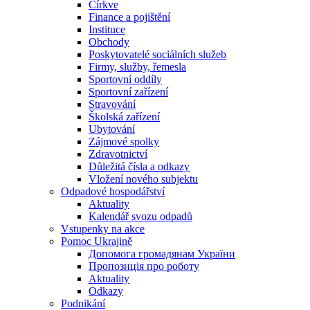
Církve
Finance a pojištění
Instituce
Obchody
Poskytovatelé sociálních služeb
Firmy, služby, řemesla
Sportovní oddíly
Sportovní zařízení
Stravování
Školská zařízení
Ubytování
Zájmové spolky
Zdravotnictví
Důležitá čísla a odkazy
Vložení nového subjektu
Odpadové hospodářství
Aktuality
Kalendář svozu odpadů
Vstupenky na akce
Pomoc Ukrajině
Допомога громадянам України
Пропозиція про роботу
Aktuality
Odkazy
Podnikání