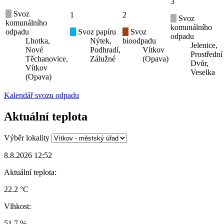
3
Svoz
1
2
Svoz
komunálního
komunálního
odpadu
Svoz papíru
Svoz
odpadu
Lhotka,
Nýtek,
bioodpadu
Jelenice,
Nové
Podhradí,
Vítkov
Prostřední
Těchanovice,
Zálužné
(Opava)
Dvůr,
Vítkov
Veselka
(Opava)
Kalendář svozu odpadu
Aktuální teplota
Výběr lokality
8.8.2026 12:52
Aktuální teplota:
22.2 °C
Vlhkost:
51.7 %