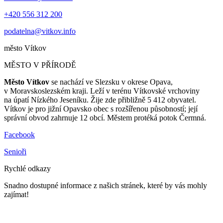
+420 556 312 200
podatelna@vitkov.info
město
Vítkov
MĚSTO V PŘÍRODĚ
Město Vítkov
se nachází ve Slezsku v okrese Opava,
v Moravskoslezském kraji. Leží v terénu Vítkovské vrchoviny
na úpatí Nízkého Jeseníku. Žije zde přibližně 5 412 obyvatel.
Vítkov je pro jižní Opavsko obec s rozšířenou působností; její
správní obvod zahrnuje 12 obcí. Městem protéká potok Čermná.
Facebook
Senioři
Rychlé odkazy
Snadno dostupné informace z našich stránek, které by vás mohly
zajímat!