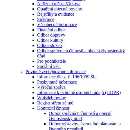
Nařízení města Vítkova
Opatření obecné povahy
Rejstříky a evidence
Směrnice
Všeobecné informace
Finanční odbor
Odbor dopravy
Odbor kultury
Odbor služeb
Odbor správních činností a obecní živnostenský
úřad
Pro podnikatele
Sociální věci
Povinně zveřejňované informace
Informace dle z. č. 106⁄1999 Sb.
Poskytnuté informace
Výroční zpráva
Informace k ochraně osobních údajů (GDPR)
Whistleblowing
Registr střetu zájmů
Kontrolní činnost
Odbor správních činností a obecní
živnostenský úřad
Odbor výstavby, územního plánování a
životního prostředí