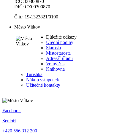
IČO: 00300870
DIČ: CZ00300870
Č.ú.: 19-1323821/0100
Město Vítkov
Důležité odkazy
Úřední hodiny
Starosta
Místostarosta
Adresář úřadu
Volný čas
Knihovna
Turistika
Nákup vstupenek
Užitečné kontakty
Facebook
Senioři
+420 556 312 200