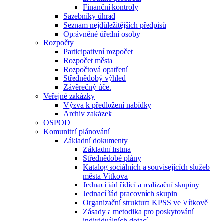
Finanční kontroly
Sazebníky úhrad
Seznam nejdůležitějších předpisů
Oprávněné úřední osoby
Rozpočty
Participativní rozpočet
Rozpočet města
Rozpočtová opatření
Střednědobý výhled
Závěrečný účet
Veřejné zakázky
Výzva k předložení nabídky
Archiv zakázek
OSPOD
Komunitní plánování
Základní dokumenty
Základní listina
Střednědobé plány
Katalog sociálních a souvisejících služeb
města Vítkova
Jednací řád řídící a realizační skupiny
Jednací řád pracovních skupin
Organizační struktura KPSS ve Vítkově
Zásady a metodika pro poskytování
individuálních dotací