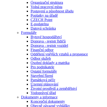
Organizační struktura
Volná pracovní místa
Postavení a působnost úřadu
Poplatky na úřadě
CZECH Point
E-podatelna
Datová schránka
Formuláře
Bytové hospodářství
Doprava - registr řidičů
Doprava - registr vozidel
Finanční odbor
Oddělení vnějších vztahů a propagace
Odbor služeb
Osobní doklady a matrika
Pro podnikatele
Ostatní formuláře
Stavební řízení
Památková péče
Územní plánování
Životní prostředí a zemědělství
Vodoprávní úřad
Dokumenty a informace
Koncepční dokumenty
Obecně závazné vyhlášky