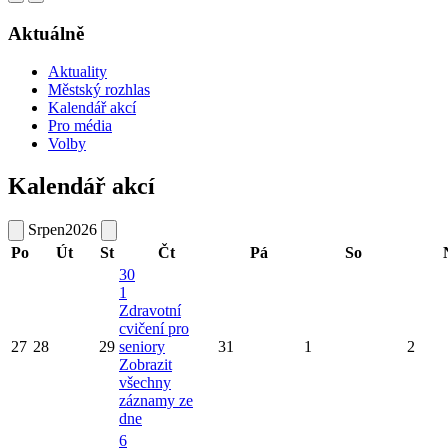
Aktuálně
Aktuality
Městský rozhlas
Kalendář akcí
Pro média
Volby
Kalendář akcí
Srpen
2026
Po
Út
St
Čt
Pá
So
30
1
Zdravotní
cvičení pro
27
28
29
seniory
31
1
2
Zobrazit
všechny
záznamy ze
dne
6