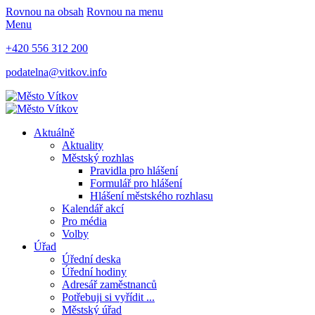
Rovnou na obsah
Rovnou na menu
Menu
+420 556 312 200
podatelna@vitkov.info
Aktuálně
Aktuality
Městský rozhlas
Pravidla pro hlášení
Formulář pro hlášení
Hlášení městského rozhlasu
Kalendář akcí
Pro média
Volby
Úřad
Úřední deska
Úřední hodiny
Adresář zaměstnanců
Potřebuji si vyřídit ...
Městský úřad