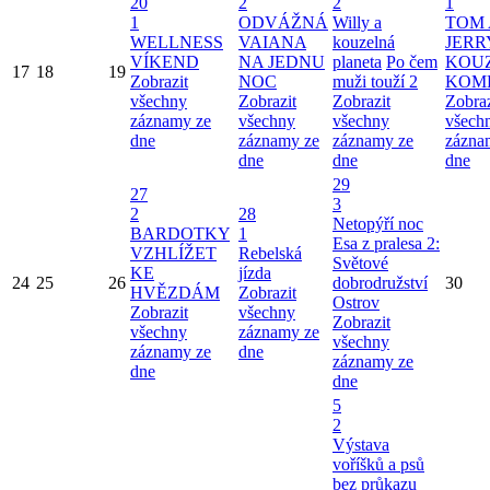
20
2
2
1
1
ODVÁŽNÁ
Willy a
TOM 
WELLNESS
VAIANA
kouzelná
JERR
VÍKEND
NA JEDNU
planeta
Po čem
KOU
17
18
19
Zobrazit
NOC
muži touží 2
KOM
všechny
Zobrazit
Zobrazit
Zobraz
záznamy ze
všechny
všechny
všech
dne
záznamy ze
záznamy ze
zázna
dne
dne
dne
29
27
3
2
28
Netopýří noc
BARDOTKY
1
Esa z pralesa 2:
VZHLÍŽET
Rebelská
Světové
KE
jízda
24
25
26
dobrodružství
30
HVĚZDÁM
Zobrazit
Ostrov
Zobrazit
všechny
Zobrazit
všechny
záznamy ze
všechny
záznamy ze
dne
záznamy ze
dne
dne
5
2
Výstava
voříšků a psů
bez průkazu