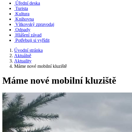
Úřední deska
Turista
Kultura
Knihovna
Vítkovský zpravodaj
Odpady
Hlášení závad
Potřebuji si vyřídit
Úvodní stránka
Aktuálně
Aktuality
Máme nové mobilní kluziště
Máme nové mobilní kluziště