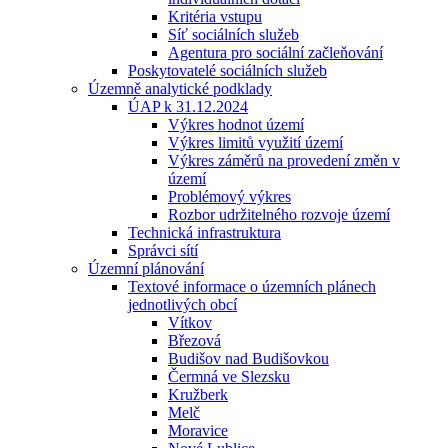
Kritéria vstupu
Síť sociálních služeb
Agentura pro sociální začleňování
Poskytovatelé sociálních služeb
Územně analytické podklady
ÚAP k 31.12.2024
Výkres hodnot území
Výkres limitů využití území
Výkres záměrů na provedení změn v
území
Problémový výkres
Rozbor udržitelného rozvoje území
Technická infrastruktura
Správci sítí
Územní plánování
Textové informace o územních plánech
jednotlivých obcí
Vítkov
Březová
Budišov nad Budišovkou
Čermná ve Slezsku
Kružberk
Melč
Moravice