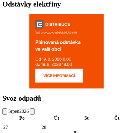
Odstávky elektřiny
Svoz odpadů
Srpen
2026
Po
Út
St
Čt
27
28
29