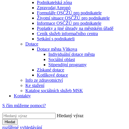
Podnikatelská zóna
Zpravodaj Apropó
Formuláře OSČŽÚ pro podnikatele
Životní situace OSČŽÚ pro podnikatele
Informace OSČŽÚ pro podnikatele
Poplatky a jiné úhrady na městském úřadě
Ceník služeb informačního centra
Setkání s podnikateli
Dotace
Dotace města Vítkova
Individuální dotace města
Sociální oblast
Stipendijní programy
Získané dotace
Kotlíkové dotace
Info ze zdravotnictví
Ke stažení
Katalog sociálních služeb MSK
Kontakty
S čím můžeme pomoci?
Hledaný výraz
Hledat
rozšířené vyhledávání