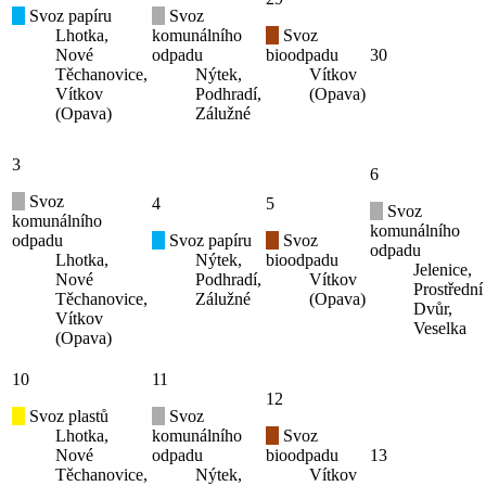
Svoz papíru
Svoz
Lhotka,
komunálního
Svoz
Nové
odpadu
bioodpadu
30
Těchanovice,
Nýtek,
Vítkov
Vítkov
Podhradí,
(Opava)
(Opava)
Zálužné
3
6
Svoz
4
5
Svoz
komunálního
komunálního
odpadu
Svoz papíru
Svoz
odpadu
Lhotka,
Nýtek,
bioodpadu
Jelenice,
Nové
Podhradí,
Vítkov
Prostřední
Těchanovice,
Zálužné
(Opava)
Dvůr,
Vítkov
Veselka
(Opava)
10
11
12
Svoz plastů
Svoz
Lhotka,
komunálního
Svoz
Nové
odpadu
bioodpadu
13
Těchanovice,
Nýtek,
Vítkov