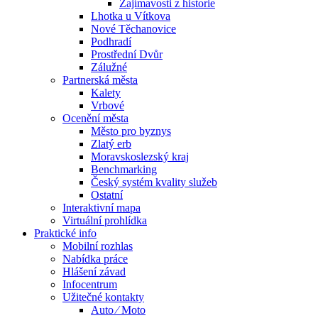
Zajímavosti z historie
Lhotka u Vítkova
Nové Těchanovice
Podhradí
Prostřední Dvůr
Zálužné
Partnerská města
Kalety
Vrbové
Ocenění města
Město pro byznys
Zlatý erb
Moravskoslezský kraj
Benchmarking
Český systém kvality služeb
Ostatní
Interaktivní mapa
Virtuální prohlídka
Praktické info
Mobilní rozhlas
Nabídka práce
Hlášení závad
Infocentrum
Užitečné kontakty
Auto ⁄ Moto