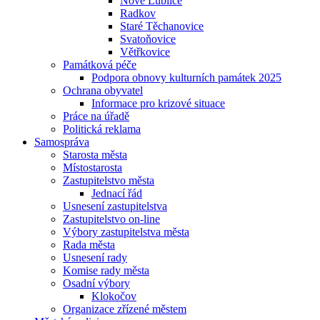
Nové Lublice
Radkov
Staré Těchanovice
Svatoňovice
Větřkovice
Památková péče
Podpora obnovy kulturních památek 2025
Ochrana obyvatel
Informace pro krizové situace
Práce na úřadě
Politická reklama
Samospráva
Starosta města
Místostarosta
Zastupitelstvo města
Jednací řád
Usnesení zastupitelstva
Zastupitelstvo on-line
Výbory zastupitelstva města
Rada města
Usnesení rady
Komise rady města
Osadní výbory
Klokočov
Organizace zřízené městem