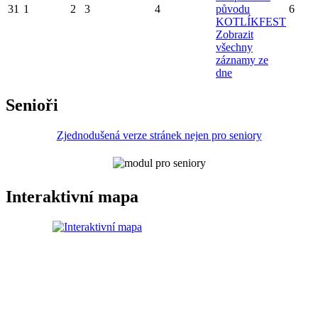
31
1
2
3
4
původu
6
KOTLÍKFEST
Zobrazit
všechny
záznamy ze
dne
Senioři
Zjednodušená verze stránek nejen pro seniory
Interaktivní mapa