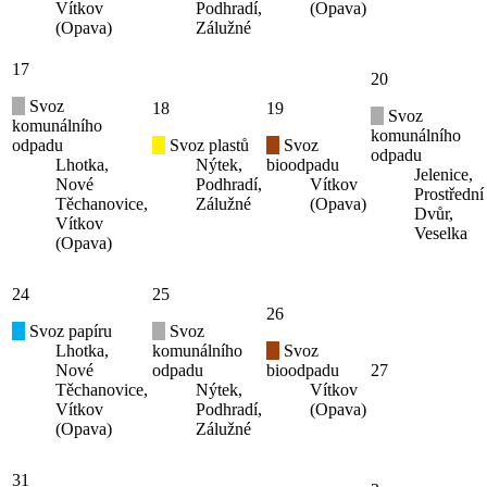
Vítkov
Podhradí,
(Opava)
(Opava)
Zálužné
17
20
Svoz
18
19
Svoz
komunálního
komunálního
odpadu
Svoz plastů
Svoz
odpadu
Lhotka,
Nýtek,
bioodpadu
Jelenice,
Nové
Podhradí,
Vítkov
Prostřední
Těchanovice,
Zálužné
(Opava)
Dvůr,
Vítkov
Veselka
(Opava)
24
25
26
Svoz papíru
Svoz
Lhotka,
komunálního
Svoz
Nové
odpadu
bioodpadu
27
Těchanovice,
Nýtek,
Vítkov
Vítkov
Podhradí,
(Opava)
(Opava)
Zálužné
31