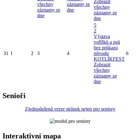
Zobrazit
všechny
záznamy ze
všechny
záznamy ze
dne
záznamy ze
dne
dne
5
2
Výstava
voříšků a psů
bez průkazu
31
1
2
3
4
původu
6
KOTLÍKFEST
Zobrazit
všechny
záznamy ze
dne
Senioři
Zjednodušená verze stránek nejen pro seniory
Interaktivní mapa