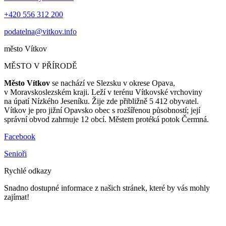
+420 556 312 200
podatelna@vitkov.info
město
Vítkov
MĚSTO V PŘÍRODĚ
Město Vítkov
se nachází ve Slezsku v okrese Opava,
v Moravskoslezském kraji. Leží v terénu Vítkovské vrchoviny
na úpatí Nízkého Jeseníku. Žije zde přibližně 5 412 obyvatel.
Vítkov je pro jižní Opavsko obec s rozšířenou působností; její
správní obvod zahrnuje 12 obcí. Městem protéká potok Čermná.
Facebook
Senioři
Rychlé odkazy
Snadno dostupné informace z našich stránek, které by vás mohly
zajímat!