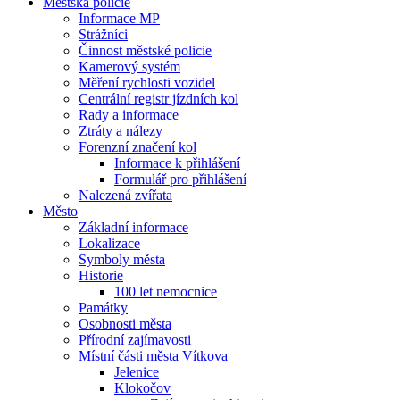
Městská policie
Informace MP
Strážníci
Činnost městské policie
Kamerový systém
Měření rychlosti vozidel
Centrální registr jízdních kol
Rady a informace
Ztráty a nálezy
Forenzní značení kol
Informace k přihlášení
Formulář pro přihlášení
Nalezená zvířata
Město
Základní informace
Lokalizace
Symboly města
Historie
100 let nemocnice
Památky
Osobnosti města
Přírodní zajímavosti
Místní části města Vítkova
Jelenice
Klokočov