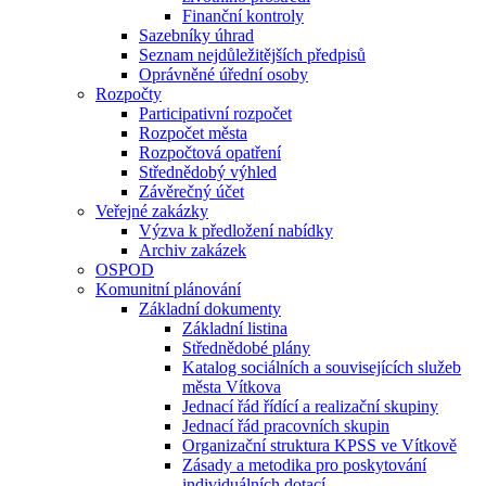
Finanční kontroly
Sazebníky úhrad
Seznam nejdůležitějších předpisů
Oprávněné úřední osoby
Rozpočty
Participativní rozpočet
Rozpočet města
Rozpočtová opatření
Střednědobý výhled
Závěrečný účet
Veřejné zakázky
Výzva k předložení nabídky
Archiv zakázek
OSPOD
Komunitní plánování
Základní dokumenty
Základní listina
Střednědobé plány
Katalog sociálních a souvisejících služeb
města Vítkova
Jednací řád řídící a realizační skupiny
Jednací řád pracovních skupin
Organizační struktura KPSS ve Vítkově
Zásady a metodika pro poskytování
individuálních dotací