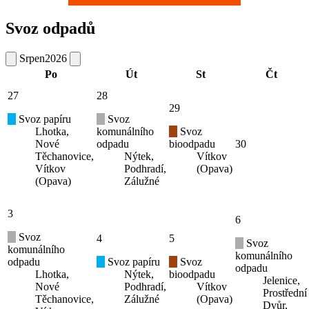
Svoz odpadů
Srpen
2026
Po
Út
St
Čt
27
28
29
Svoz papíru
Svoz
Lhotka,
komunálního
Svoz
Nové
odpadu
bioodpadu
30
Těchanovice,
Nýtek,
Vítkov
Vítkov
Podhradí,
(Opava)
(Opava)
Zálužné
3
6
Svoz
4
5
Svoz
komunálního
komunálního
odpadu
Svoz papíru
Svoz
odpadu
Lhotka,
Nýtek,
bioodpadu
Jelenice,
Nové
Podhradí,
Vítkov
Prostřední
Těchanovice,
Zálužné
(Opava)
Dvůr,