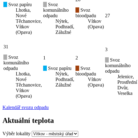
Svoz papíru
Svoz
Lhotka,
komunálního
Svoz
Nové
odpadu
bioodpadu
27
Těchanovice,
Nýtek,
Vítkov
Vítkov
Podhradí,
(Opava)
(Opava)
Zálužné
31
3
Svoz
1
2
Svoz
komunálního
komunálního
odpadu
Svoz papíru
Svoz
odpadu
Lhotka,
Nýtek,
bioodpadu
Jelenice,
Nové
Podhradí,
Vítkov
Prostřední
Těchanovice,
Zálužné
(Opava)
Dvůr,
Vítkov
Veselka
(Opava)
Kalendář svozu odpadu
Aktuální teplota
Výběr lokality