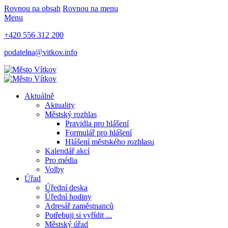
Rovnou na obsah
Rovnou na menu
Menu
+420 556 312 200
podatelna@vitkov.info
Aktuálně
Aktuality
Městský rozhlas
Pravidla pro hlášení
Formulář pro hlášení
Hlášení městského rozhlasu
Kalendář akcí
Pro média
Volby
Úřad
Úřední deska
Úřední hodiny
Adresář zaměstnanců
Potřebuji si vyřídit ...
Městský úřad