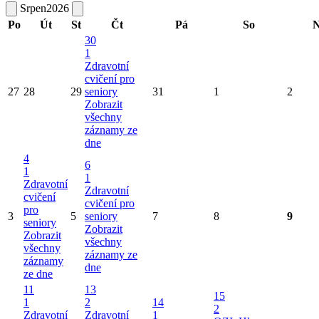
Srpen
2026
Po
Út
St
Čt
Pá
So
N
30
1
Zdravotní
cvičení pro
27
28
29
seniory
31
1
2
Zobrazit
všechny
záznamy ze
dne
4
6
1
1
Zdravotní
Zdravotní
cvičení
cvičení pro
pro
3
5
seniory
7
8
9
seniory
Zobrazit
Zobrazit
všechny
všechny
záznamy ze
záznamy
dne
ze dne
11
13
15
1
2
14
2
Zdravotní
Zdravotní
1