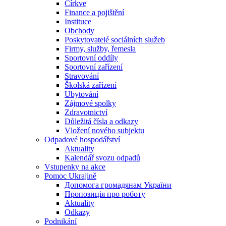
Církve
Finance a pojištění
Instituce
Obchody
Poskytovatelé sociálních služeb
Firmy, služby, řemesla
Sportovní oddíly
Sportovní zařízení
Stravování
Školská zařízení
Ubytování
Zájmové spolky
Zdravotnictví
Důležitá čísla a odkazy
Vložení nového subjektu
Odpadové hospodářství
Aktuality
Kalendář svozu odpadů
Vstupenky na akce
Pomoc Ukrajině
Допомога громадянам України
Пропозиція про роботу
Aktuality
Odkazy
Podnikání