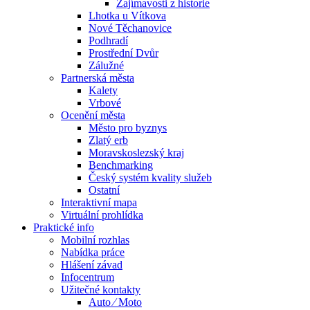
Zajímavosti z historie
Lhotka u Vítkova
Nové Těchanovice
Podhradí
Prostřední Dvůr
Zálužné
Partnerská města
Kalety
Vrbové
Ocenění města
Město pro byznys
Zlatý erb
Moravskoslezský kraj
Benchmarking
Český systém kvality služeb
Ostatní
Interaktivní mapa
Virtuální prohlídka
Praktické info
Mobilní rozhlas
Nabídka práce
Hlášení závad
Infocentrum
Užitečné kontakty
Auto ⁄ Moto