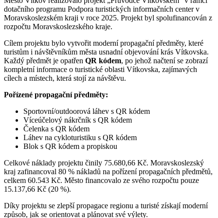
Město Vítkov realizovalo projekt „Průvodce Vítkovskem“ v rámci
dotačního programu Podpora turistických informačních center v
Moravskoslezském kraji v roce 2025. Projekt byl spolufinancován z
rozpočtu Moravskoslezského kraje.
Cílem projektu bylo vytvořit moderní propagační předměty, které
turistům i návštěvníkům města usnadní objevování krás Vítkovska.
Každý předmět je opatřen
QR kódem
, po jehož načtení se zobrazí
kompletní informace o turistické oblasti Vítkovska, zajímavých
cílech a místech, která stojí za návštěvu.
Pořízené propagační předměty:
Sportovní/outdoorová láhev s QR kódem
Víceúčelový nákrčník s QR kódem
Čelenka s QR kódem
Láhev na cykloturistiku s QR kódem
Blok s QR kódem a propiskou
Celkové náklady projektu činily 75.680,66 Kč. Moravskoslezský
kraj zafinancoval 80 % nákladů na pořízení propagačních předmětů,
celkem 60.543 Kč. Město financovalo ze svého rozpočtu pouze
15.137,66 Kč (20 %).
Díky projektu se zlepší propagace regionu a turisté získají moderní
způsob, jak se orientovat a plánovat své výlety.