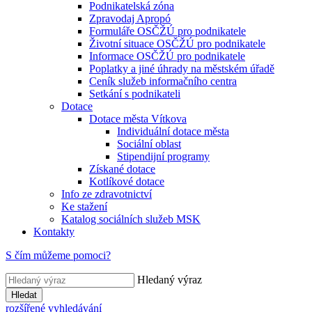
Podnikatelská zóna
Zpravodaj Apropó
Formuláře OSČŽÚ pro podnikatele
Životní situace OSČŽÚ pro podnikatele
Informace OSČŽÚ pro podnikatele
Poplatky a jiné úhrady na městském úřadě
Ceník služeb informačního centra
Setkání s podnikateli
Dotace
Dotace města Vítkova
Individuální dotace města
Sociální oblast
Stipendijní programy
Získané dotace
Kotlíkové dotace
Info ze zdravotnictví
Ke stažení
Katalog sociálních služeb MSK
Kontakty
S čím můžeme pomoci?
Hledaný výraz
Hledat
rozšířené vyhledávání