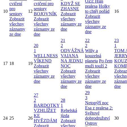
OZI: Hlas
cvičení
cvičení pro
KDYŽ SE
pralesa
Holky
pro
seniory
ZHASNE
10
12
to chtěj pořád
16
seniory
BOJOVNÍK
Zobrazit
Zobrazit
Zobrazit
Zobrazit
všechny
všechny
všechny
všechny
záznamy ze
záznamy ze
záznamy
záznamy ze
dne
dne
ze dne
dne
21
22
23
20
2
2
1
1
ODVÁŽNÁ
Willy a
TOM 
WELLNESS
VAIANA
kouzelná
JERRY
VÍKEND
NA JEDNU
planeta
Po čem
KOUZ
17
18
19
Zobrazit
NOC
muži touží 2
KOMP
všechny
Zobrazit
Zobrazit
Zobraz
záznamy ze
všechny
všechny
všechn
dne
záznamy ze
záznamy ze
záznam
dne
dne
dne
29
27
3
2
28
Netopýří noc
BARDOTKY
1
Esa z pralesa 2:
VZHLÍŽET
Rebelská
Světové
KE
jízda
24
25
26
dobrodružství
30
HVĚZDÁM
Zobrazit
Ostrov
Zobrazit
všechny