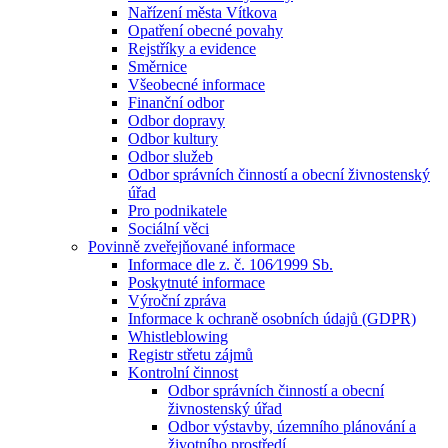
Nařízení města Vítkova
Opatření obecné povahy
Rejstříky a evidence
Směrnice
Všeobecné informace
Finanční odbor
Odbor dopravy
Odbor kultury
Odbor služeb
Odbor správních činností a obecní živnostenský
úřad
Pro podnikatele
Sociální věci
Povinně zveřejňované informace
Informace dle z. č. 106⁄1999 Sb.
Poskytnuté informace
Výroční zpráva
Informace k ochraně osobních údajů (GDPR)
Whistleblowing
Registr střetu zájmů
Kontrolní činnost
Odbor správních činností a obecní
živnostenský úřad
Odbor výstavby, územního plánování a
životního prostředí