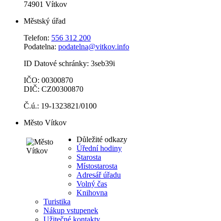
74901 Vítkov
Městský úřad
Telefon:
556 312 200
Podatelna:
podatelna@vitkov.info
ID Datové schránky: 3seb39i
IČO: 00300870
DIČ: CZ00300870
Č.ú.: 19-1323821/0100
Město Vítkov
Důležité odkazy
Úřední hodiny
Starosta
Místostarosta
Adresář úřadu
Volný čas
Knihovna
Turistika
Nákup vstupenek
Užitečné kontakty