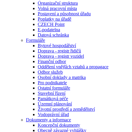
Organizační struktura
Volná pracovní místa
Postavení a působnost úřadu
Poplatky na úřadě
CZECH Point
E-podatelna
Datová schránka
Formuláře
Bytové hospodářství
Doprava - registr řidičů
Doprava - registr vozidel
Finanční odbor
Oddělení vnějších vztahů a propagace
Odbor služeb
Osobní doklady a matrika
Pro podnikatele
Ostatní formuláře
Stavební řízení
Památková péče
Územní plánování
Životní prostředí a zemědělství
Vodoprávní úřad
Dokumenty a informace
Koncepční dokumenty
Obecně závazné vyhlášky