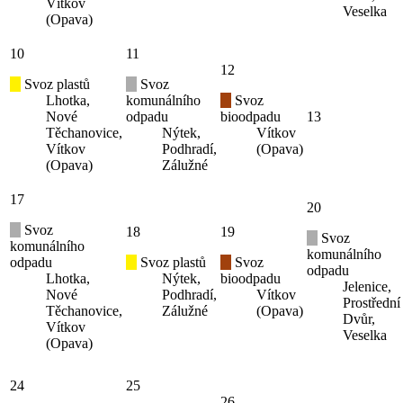
Vítkov
Veselka
(Opava)
10
11
12
Svoz plastů
Svoz
Lhotka,
komunálního
Svoz
Nové
odpadu
bioodpadu
13
Těchanovice,
Nýtek,
Vítkov
Vítkov
Podhradí,
(Opava)
(Opava)
Zálužné
17
20
Svoz
18
19
Svoz
komunálního
komunálního
odpadu
Svoz plastů
Svoz
odpadu
Lhotka,
Nýtek,
bioodpadu
Jelenice,
Nové
Podhradí,
Vítkov
Prostřední
Těchanovice,
Zálužné
(Opava)
Dvůr,
Vítkov
Veselka
(Opava)
24
25
26