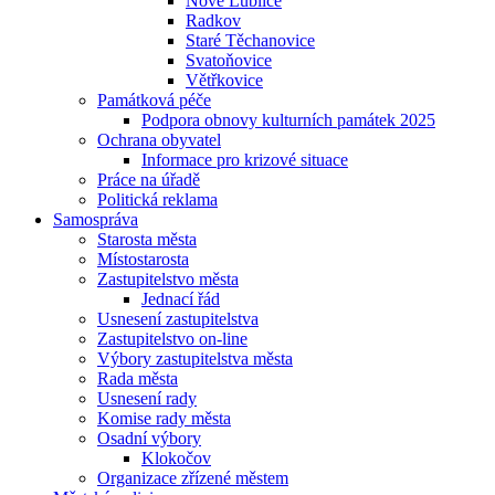
Nové Lublice
Radkov
Staré Těchanovice
Svatoňovice
Větřkovice
Památková péče
Podpora obnovy kulturních památek 2025
Ochrana obyvatel
Informace pro krizové situace
Práce na úřadě
Politická reklama
Samospráva
Starosta města
Místostarosta
Zastupitelstvo města
Jednací řád
Usnesení zastupitelstva
Zastupitelstvo on-line
Výbory zastupitelstva města
Rada města
Usnesení rady
Komise rady města
Osadní výbory
Klokočov
Organizace zřízené městem