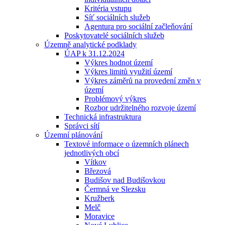
Kritéria vstupu
Síť sociálních služeb
Agentura pro sociální začleňování
Poskytovatelé sociálních služeb
Územně analytické podklady
ÚAP k 31.12.2024
Výkres hodnot území
Výkres limitů využití území
Výkres záměrů na provedení změn v
území
Problémový výkres
Rozbor udržitelného rozvoje území
Technická infrastruktura
Správci sítí
Územní plánování
Textové informace o územních plánech
jednotlivých obcí
Vítkov
Březová
Budišov nad Budišovkou
Čermná ve Slezsku
Kružberk
Melč
Moravice