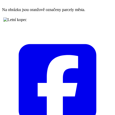
V lokalitě Letního kopce má město 9 stavebních parcel. Do změn
územního plánu je zahrnuto budoucí rozšíření ještě o dalších cca 10,
pro které se teprve bude zpracovávat územní studie.
V celé oblasti není dostatečný tlak vody, proto se musí vybudovat
tlaková stanice, která pokryje celou lokalitu. Tlaková stanice bude
umístěna v objektu SmVaKu na kraji Vítkova.
Nyní se dojednává trasa nového potrubí, které se napojí v oblasti
železničního přejezdu na hlavní řád v ul. Boženy Němcové.
Lokalita již má projekčně zpracované cesty, chodníky, veřejné
osvětlení, optické přípojky, vodu, kanalizaci a plyn. Připojení
tlakové stanice je poslední součástí celého projektu.
Pokud se vše zbývající podaří dojednat bez delších lhůt, mohl by mít