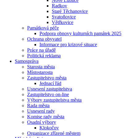
Nové Lublice
Radkov
Staré Těchanovice
Svatoňovice
Větřkovice
Památková péče
Podpora obnovy kulturních památek 2025
Ochrana obyvatel
Informace pro krizové situace
Práce na úřadě
Politická reklama
Samospráva
Starosta města
Místostarosta
Zastupitelstvo města
Jednací řád
Usnesení zastupitelstva
Zastupitelstvo on-line
Výbory zastupitelstva města
Rada města
Usnesení rady
Komise rady města
Osadní výbory
Klokočov
Organizace zřízené městem