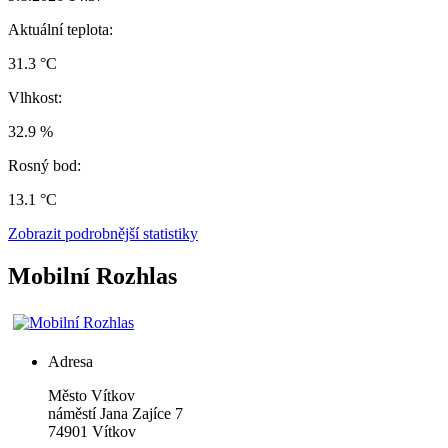
Svoz
18
19
Svoz
komunálního
komunálního
odpadu
Svoz plastů
Svoz
odpadu
Lhotka,
Nýtek,
bioodpadu
Jelenice,
Nové
Podhradí,
Vítkov
Prostřední
Těchanovice,
Zálužné
(Opava)
Dvůr,
Vítkov
Veselka
(Opava)
24
25
26
Svoz papíru
Svoz
Lhotka,
komunálního
Svoz
Nové
odpadu
bioodpadu
27
Těchanovice,
Nýtek,
Vítkov
Vítkov
Podhradí,
(Opava)
(Opava)
Zálužné
31
3
Svoz
1
2
Svoz
komunálního
komunálního
odpadu
Svoz papíru
Svoz
odpadu
Lhotka,
Nýtek,
bioodpadu