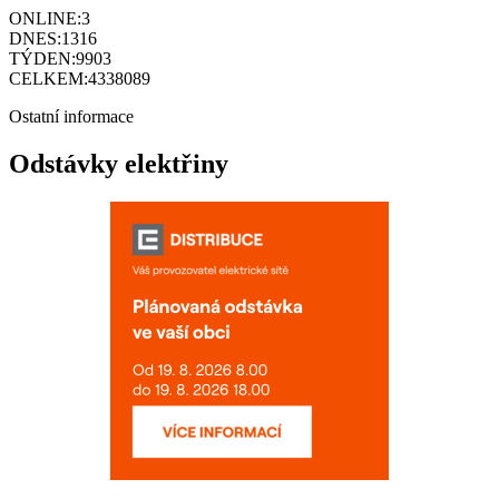
záznamy ze
dne
Senioři
Zjednodušená verze stránek nejen pro seniory
Interaktivní mapa