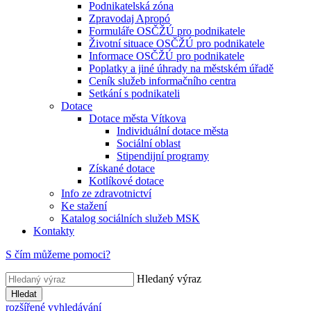
Podnikatelská zóna
Zpravodaj Apropó
Formuláře OSČŽÚ pro podnikatele
Životní situace OSČŽÚ pro podnikatele
Informace OSČŽÚ pro podnikatele
Poplatky a jiné úhrady na městském úřadě
Ceník služeb informačního centra
Setkání s podnikateli
Dotace
Dotace města Vítkova
Individuální dotace města
Sociální oblast
Stipendijní programy
Získané dotace
Kotlíkové dotace
Info ze zdravotnictví
Ke stažení
Katalog sociálních služeb MSK
Kontakty
S čím můžeme pomoci?
Hledaný výraz
Hledat
rozšířené vyhledávání