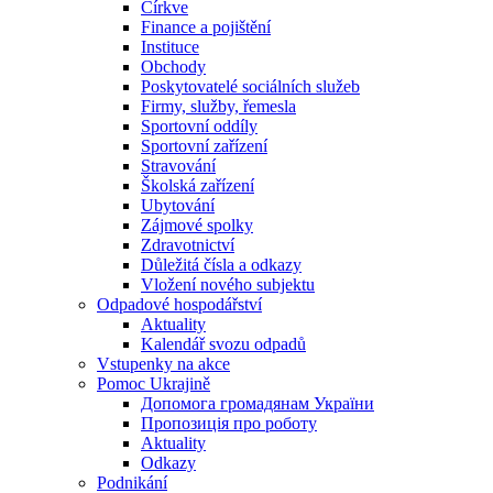
Církve
Finance a pojištění
Instituce
Obchody
Poskytovatelé sociálních služeb
Firmy, služby, řemesla
Sportovní oddíly
Sportovní zařízení
Stravování
Školská zařízení
Ubytování
Zájmové spolky
Zdravotnictví
Důležitá čísla a odkazy
Vložení nového subjektu
Odpadové hospodářství
Aktuality
Kalendář svozu odpadů
Vstupenky na akce
Pomoc Ukrajině
Допомога громадянам України
Пропозиція про роботу
Aktuality
Odkazy
Podnikání