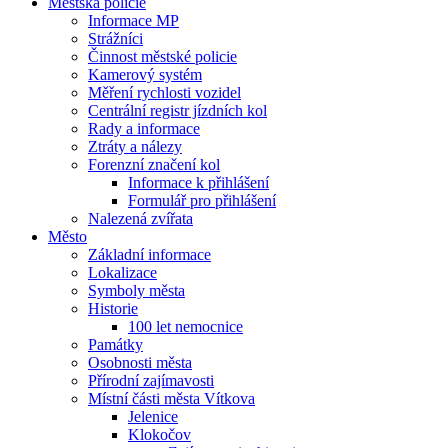
Městská policie
Informace MP
Strážníci
Činnost městské policie
Kamerový systém
Měření rychlosti vozidel
Centrální registr jízdních kol
Rady a informace
Ztráty a nálezy
Forenzní značení kol
Informace k přihlášení
Formulář pro přihlášení
Nalezená zvířata
Město
Základní informace
Lokalizace
Symboly města
Historie
100 let nemocnice
Památky
Osobnosti města
Přírodní zajímavosti
Místní části města Vítkova
Jelenice
Klokočov