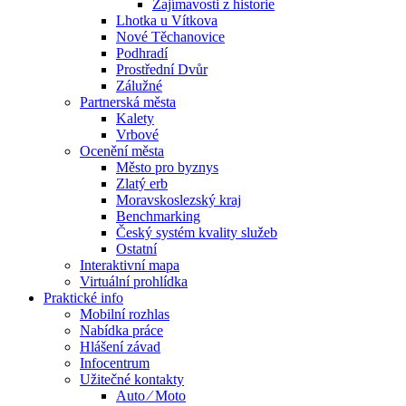
Zajímavosti z historie
Lhotka u Vítkova
Nové Těchanovice
Podhradí
Prostřední Dvůr
Zálužné
Partnerská města
Kalety
Vrbové
Ocenění města
Město pro byznys
Zlatý erb
Moravskoslezský kraj
Benchmarking
Český systém kvality služeb
Ostatní
Interaktivní mapa
Virtuální prohlídka
Praktické info
Mobilní rozhlas
Nabídka práce
Hlášení závad
Infocentrum
Užitečné kontakty
Auto ⁄ Moto