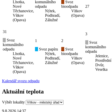
Vítkov
Podhradí,
(Opava)
(Opava)
Zálužné
3
6
Svoz
4
5
Svoz
komunálního
komunálního
odpadu
Svoz papíru
Svoz
odpadu
Lhotka,
Nýtek,
bioodpadu
Jelenice,
Nové
Podhradí,
Vítkov
Prostřední
Těchanovice,
Zálužné
(Opava)
Dvůr,
Vítkov
Veselka
(Opava)
10
11
12
Svoz plastů
Svoz
Lhotka,
komunálního
Svoz
Nové
odpadu
bioodpadu
13
Těchanovice,
Nýtek,
Vítkov
Vítkov
Podhradí,
(Opava)
(Opava)
Zálužné
17
20