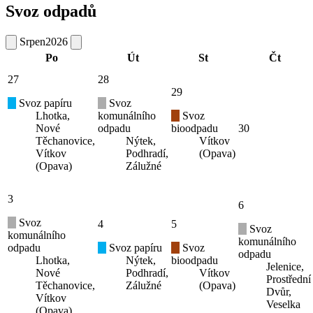
Územní plán města Vítkova
Mapový server města
Rozmístění kontejnerů
Návštěvnost
Návštěvnost:
ONLINE:
3
DNES:
1316
TÝDEN:
9903
CELKEM:
4338089
Ostatní informace
Odstávky elektřiny