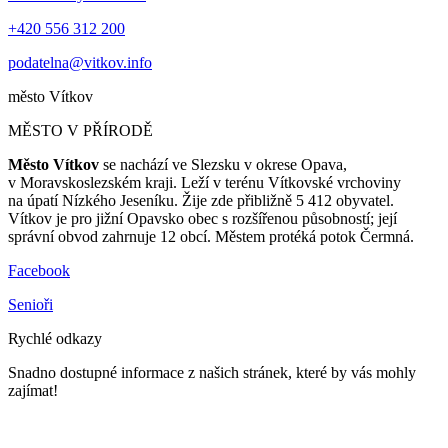
+420 556 312 200
podatelna@vitkov.info
město
Vítkov
MĚSTO V PŘÍRODĚ
Město Vítkov
se nachází ve Slezsku v okrese Opava,
v Moravskoslezském kraji. Leží v terénu Vítkovské vrchoviny
na úpatí Nízkého Jeseníku. Žije zde přibližně 5 412 obyvatel.
Vítkov je pro jižní Opavsko obec s rozšířenou působností; její
správní obvod zahrnuje 12 obcí. Městem protéká potok Čermná.
Facebook
Senioři
Rychlé odkazy
Snadno dostupné informace z našich stránek, které by vás mohly
zajímat!