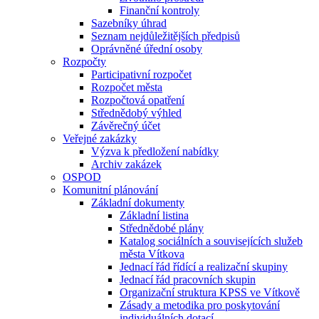
Finanční kontroly
Sazebníky úhrad
Seznam nejdůležitějších předpisů
Oprávněné úřední osoby
Rozpočty
Participativní rozpočet
Rozpočet města
Rozpočtová opatření
Střednědobý výhled
Závěrečný účet
Veřejné zakázky
Výzva k předložení nabídky
Archiv zakázek
OSPOD
Komunitní plánování
Základní dokumenty
Základní listina
Střednědobé plány
Katalog sociálních a souvisejících služeb
města Vítkova
Jednací řád řídící a realizační skupiny
Jednací řád pracovních skupin
Organizační struktura KPSS ve Vítkově
Zásady a metodika pro poskytování
individuálních dotací