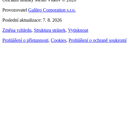
Město Vítkov
Důležité odkazy
Úřední hodiny
Starosta
Místostarosta
Adresář úřadu
Volný čas
Knihovna
Turistika
Nákup vstupenek
Užitečné kontakty
Facebook
Senioři
+420 556 312 200
podatelna@vitkov.info