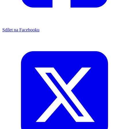
projekt ke konci roku stavební povolení. Tedy v roce 2026 by
se mohla realizovat stavba sítí a přípojek.
Jako poslední proběhne asfaltace celé lokality s napojením na ul.
Boženy Němcové. U této ulice se nezávisle projektuje rozšíření, tak
byla nová lokalita dostatečně přístupná.
Další etapa projektování nových parcel proběhne až po změně
územního plánu, ale kapacita sítí již s následným prodloužením
počítá.
Martin Šrubař
Na obrázku jsou oranžově označeny parcely města.