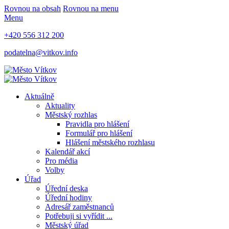
Rovnou na obsah
Rovnou na menu
Menu
+420 556 312 200
podatelna@vitkov.info
Aktuálně
Aktuality
Městský rozhlas
Pravidla pro hlášení
Formulář pro hlášení
Hlášení městského rozhlasu
Kalendář akcí
Pro média
Volby
Úřad
Úřední deska
Úřední hodiny
Adresář zaměstnanců
Potřebuji si vyřídit ...
Městský úřad