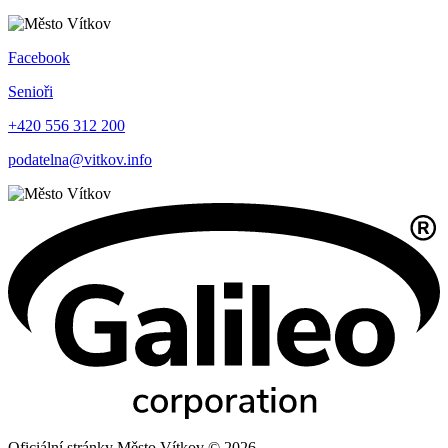
Zobrazit podrobnější statistiky
Mobilní Rozhlas
Adresa
Město Vítkov
náměstí Jana Zajíce 7
74901 Vítkov
Městský úřad
Telefon:
556 312 200
Podatelna:
podatelna@vitkov.info
ID Datové schránky: 3seb39i
IČO: 00300870
DIČ: CZ00300870
Č.ú.: 19-1323821/0100