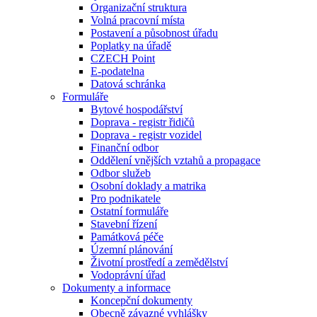
Organizační struktura
Volná pracovní místa
Postavení a působnost úřadu
Poplatky na úřadě
CZECH Point
E-podatelna
Datová schránka
Formuláře
Bytové hospodářství
Doprava - registr řidičů
Doprava - registr vozidel
Finanční odbor
Oddělení vnějších vztahů a propagace
Odbor služeb
Osobní doklady a matrika
Pro podnikatele
Ostatní formuláře
Stavební řízení
Památková péče
Územní plánování
Životní prostředí a zemědělství
Vodoprávní úřad
Dokumenty a informace
Koncepční dokumenty
Obecně závazné vyhlášky