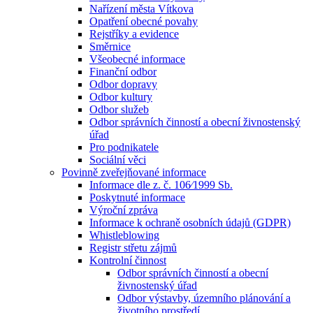
Nařízení města Vítkova
Opatření obecné povahy
Rejstříky a evidence
Směrnice
Všeobecné informace
Finanční odbor
Odbor dopravy
Odbor kultury
Odbor služeb
Odbor správních činností a obecní živnostenský
úřad
Pro podnikatele
Sociální věci
Povinně zveřejňované informace
Informace dle z. č. 106⁄1999 Sb.
Poskytnuté informace
Výroční zpráva
Informace k ochraně osobních údajů (GDPR)
Whistleblowing
Registr střetu zájmů
Kontrolní činnost
Odbor správních činností a obecní
živnostenský úřad
Odbor výstavby, územního plánování a
životního prostředí