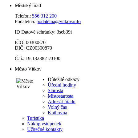
Jelenice,
Nové
Podhradí,
Vítkov
Prostřední
Těchanovice,
Zálužné
(Opava)
Dvůr,
Vítkov
Veselka
(Opava)
Kalendář svozu odpadu
Aktuální teplota
Výběr lokality
9.8.2026 14:37
Aktuální teplota:
31.3 °C
Vlhkost:
32.9 %
Rosný bod:
13.1 °C