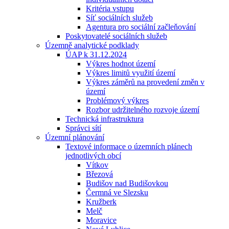
Kritéria vstupu
Síť sociálních služeb
Agentura pro sociální začleňování
Poskytovatelé sociálních služeb
Územně analytické podklady
ÚAP k 31.12.2024
Výkres hodnot území
Výkres limitů využití území
Výkres záměrů na provedení změn v
území
Problémový výkres
Rozbor udržitelného rozvoje území
Technická infrastruktura
Správci sítí
Územní plánování
Textové informace o územních plánech
jednotlivých obcí
Vítkov
Březová
Budišov nad Budišovkou
Čermná ve Slezsku
Kružberk
Melč
Moravice