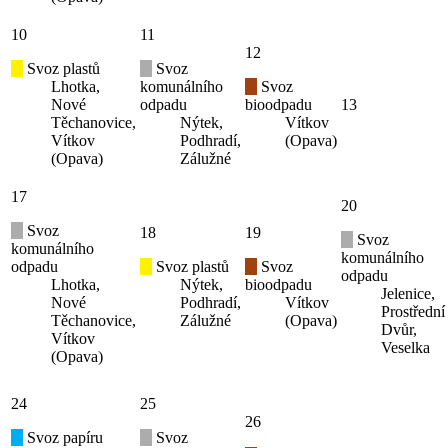
Svoz odpadů
Srpen
2026
Po
Út
St
Čt
27
28
29
Svoz papíru
Svoz
Lhotka,
komunálního
Svoz
Nové
odpadu
bioodpadu
30
Těchanovice,
Nýtek,
Vítkov