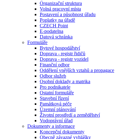
Organizační struktura
Volná pracovní místa
Postavení a působnost úřadu
Poplatky na úřadě
CZECH Point
E-podatelna
Datová schránka
Formuláře
Bytové hospodářství
Doprava - registr řidičů
Doprava - registr vozidel
Finanční odbor
Oddělení vnějších vztahů a propagace
Odbor služeb
Osobní doklady a matrika
Pro podnikatele
Ostatní formuláře
Stavební řízení
Památková péče
Územní plánování
Životní prostředí a zemědělství
Vodoprávní úřad
Dokumenty a informace
Koncepční dokumenty
Obecně závazné vyhlášky