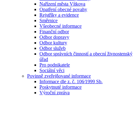
Nařízení města Vítkova
Opatření obecné povahy
Rejstříky a evidence
Směrnice
Všeobecné informace
Finanční odbor
Odbor dopravy
Odbor kultury
Odbor služeb
Odbor správních činností a obecní živnostenský
úřad
Pro podnikatele
Sociální věci
Povinně zveřejňované informace
Informace dle z. č. 106⁄1999 Sb.
Poskytnuté informace
Výroční zpráva
Informace k ochraně osobních údajů (GDPR)
Whistleblowing
Registr střetu zájmů
Kontrolní činnost
Odbor správních činností a obecní
živnostenský úřad
Odbor výstavby, územního plánování a
životního prostředí