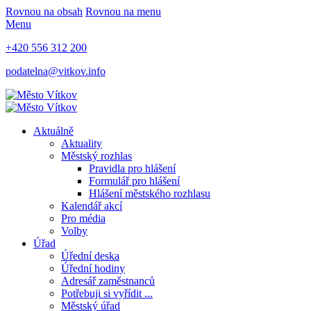
Rovnou na obsah
Rovnou na menu
Menu
+420 556 312 200
podatelna@vitkov.info
Aktuálně
Aktuality
Městský rozhlas
Pravidla pro hlášení
Formulář pro hlášení
Hlášení městského rozhlasu
Kalendář akcí
Pro média
Volby
Úřad
Úřední deska
Úřední hodiny
Adresář zaměstnanců
Potřebuji si vyřídit ...
Městský úřad