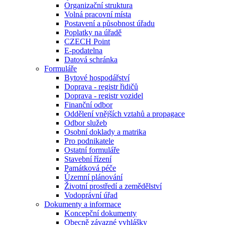
Organizační struktura
Volná pracovní místa
Postavení a působnost úřadu
Poplatky na úřadě
CZECH Point
E-podatelna
Datová schránka
Formuláře
Bytové hospodářství
Doprava - registr řidičů
Doprava - registr vozidel
Finanční odbor
Oddělení vnějších vztahů a propagace
Odbor služeb
Osobní doklady a matrika
Pro podnikatele
Ostatní formuláře
Stavební řízení
Památková péče
Územní plánování
Životní prostředí a zemědělství
Vodoprávní úřad
Dokumenty a informace
Koncepční dokumenty
Obecně závazné vyhlášky