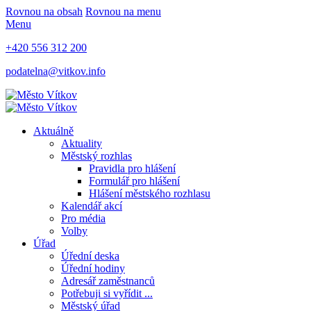
Rovnou na obsah
Rovnou na menu
Menu
+420 556 312 200
podatelna@vitkov.info
Aktuálně
Aktuality
Městský rozhlas
Pravidla pro hlášení
Formulář pro hlášení
Hlášení městského rozhlasu
Kalendář akcí
Pro média
Volby
Úřad
Úřední deska
Úřední hodiny
Adresář zaměstnanců
Potřebuji si vyřídit ...
Městský úřad