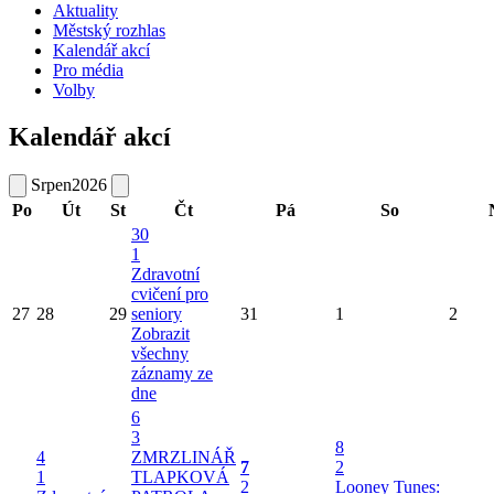
Aktuality
Městský rozhlas
Kalendář akcí
Pro média
Volby
Kalendář akcí
Srpen
2026
Po
Út
St
Čt
Pá
So
30
1
Zdravotní
cvičení pro
27
28
29
seniory
31
1
2
Zobrazit
všechny
záznamy ze
dne
6
3
8
4
ZMRZLINÁŘ
7
2
1
TLAPKOVÁ
2
Looney Tunes: