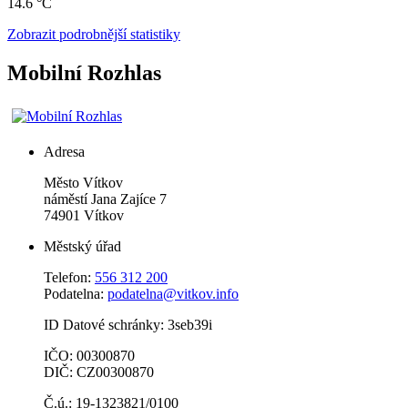
14.6 °C
Zobrazit podrobnější statistiky
Mobilní Rozhlas
Adresa
Město Vítkov
náměstí Jana Zajíce 7
74901 Vítkov
Městský úřad
Telefon:
556 312 200
Podatelna:
podatelna@vitkov.info
ID Datové schránky: 3seb39i
IČO: 00300870
DIČ: CZ00300870
Č.ú.: 19-1323821/0100