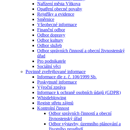
Nařízení města Vítkova
Opatření obecné povahy
Rejstříky a evidence
Směrnice
Všeobecné informace
Finanční odbor
Odbor dopravy
Odbor kultury
Odbor služeb
Odbor správních činností a obecní živnostenský
úřad
Pro podnikatele
Sociální věci
Povinně zveřejňované informace
Informace dle z. č. 106⁄1999 Sb.
Poskytnuté informace
Výroční zpráva
Informace k ochraně osobních údajů (GDPR)
Whistleblowing
Registr střetu zájmů
Kontrolní činnost
Odbor správních činností a obecní
živnostenský úřad
Odbor výstavby, územního plánování a
životního prostředí