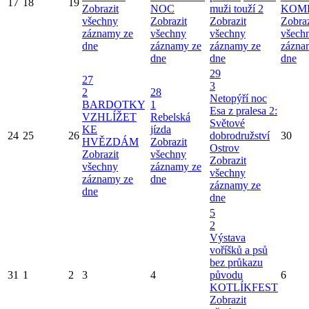
17
18
19
Zobrazit
NOC
muži touží 2
KOM
všechny
Zobrazit
Zobrazit
Zobraz
záznamy ze
všechny
všechny
všech
dne
záznamy ze
záznamy ze
zázna
dne
dne
dne
29
27
3
2
28
Netopýří noc
BARDOTKY
1
Esa z pralesa 2:
VZHLÍŽET
Rebelská
Světové
KE
jízda
24
25
26
dobrodružství
30
HVĚZDÁM
Zobrazit
Ostrov
Zobrazit
všechny
Zobrazit
všechny
záznamy ze
všechny
záznamy ze
dne
záznamy ze
dne
dne
5
2
Výstava
voříšků a psů
bez průkazu
31
1
2
3
4
původu
6
KOTLÍKFEST
Zobrazit