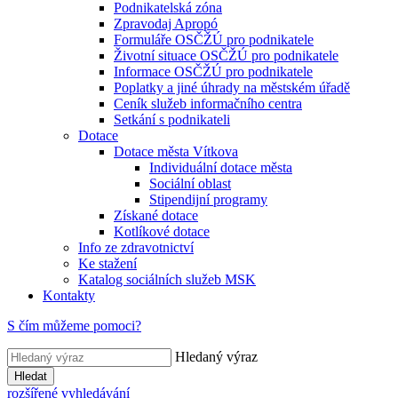
Podnikatelská zóna
Zpravodaj Apropó
Formuláře OSČŽÚ pro podnikatele
Životní situace OSČŽÚ pro podnikatele
Informace OSČŽÚ pro podnikatele
Poplatky a jiné úhrady na městském úřadě
Ceník služeb informačního centra
Setkání s podnikateli
Dotace
Dotace města Vítkova
Individuální dotace města
Sociální oblast
Stipendijní programy
Získané dotace
Kotlíkové dotace
Info ze zdravotnictví
Ke stažení
Katalog sociálních služeb MSK
Kontakty
S čím můžeme pomoci?
Hledaný výraz
Hledat
rozšířené vyhledávání