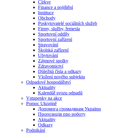
Církve
Finance a pojištění
Instituce
Obchody
Poskytovatelé sociálních služeb
Firmy, služby, řemesla
Sportovní oddíly
Sportovní zařízení
Stravování
Školská zařízení
Ubytování
Zájmové spolky
Zdravotnictví
Důležitá čísla a odkazy
Vložení nového subjektu
Odpadové hospodářství
Aktuality
Kalendář svozu odpadů
Vstupenky na akce
Pomoc Ukrajině
Допомога громадянам України
Пропозиція про роботу
Aktuality
Odkazy
Podnikání