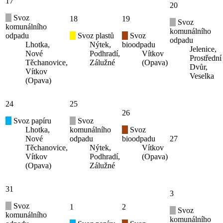
17
20
Svoz
18
19
Svoz
komunálního
komunálního
odpadu
Svoz plastů
Svoz
odpadu
Lhotka,
Nýtek,
bioodpadu
Jelenice,
Nové
Podhradí,
Vítkov
Prostřední
Těchanovice,
Zálužné
(Opava)
Dvůr,
Vítkov
Veselka
(Opava)
24
25
26
Svoz papíru
Svoz
Lhotka,
komunálního
Svoz
Nové
odpadu
bioodpadu
27
Těchanovice,
Nýtek,
Vítkov
Vítkov
Podhradí,
(Opava)
(Opava)
Zálužné
31
3
Svoz
1
2
Svoz
komunálního
komunálního