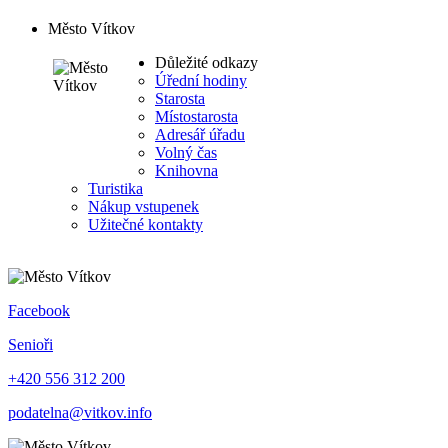
Město Vítkov
Důležité odkazy
Úřední hodiny
Starosta
Místostarosta
Adresář úřadu
Volný čas
Knihovna
Turistika
Nákup vstupenek
Užitečné kontakty
Facebook
Senioři
+420 556 312 200
podatelna@vitkov.info