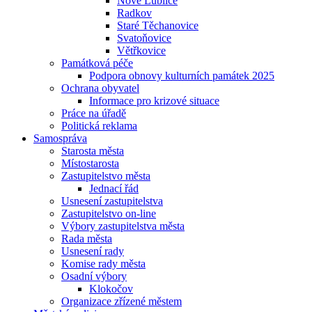
Nové Lublice
Radkov
Staré Těchanovice
Svatoňovice
Větřkovice
Památková péče
Podpora obnovy kulturních památek 2025
Ochrana obyvatel
Informace pro krizové situace
Práce na úřadě
Politická reklama
Samospráva
Starosta města
Místostarosta
Zastupitelstvo města
Jednací řád
Usnesení zastupitelstva
Zastupitelstvo on-line
Výbory zastupitelstva města
Rada města
Usnesení rady
Komise rady města
Osadní výbory
Klokočov
Organizace zřízené městem