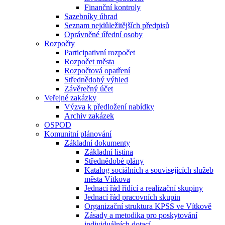
Finanční kontroly
Sazebníky úhrad
Seznam nejdůležitějších předpisů
Oprávněné úřední osoby
Rozpočty
Participativní rozpočet
Rozpočet města
Rozpočtová opatření
Střednědobý výhled
Závěrečný účet
Veřejné zakázky
Výzva k předložení nabídky
Archiv zakázek
OSPOD
Komunitní plánování
Základní dokumenty
Základní listina
Střednědobé plány
Katalog sociálních a souvisejících služeb
města Vítkova
Jednací řád řídící a realizační skupiny
Jednací řád pracovních skupin
Organizační struktura KPSS ve Vítkově
Zásady a metodika pro poskytování
individuálních dotací