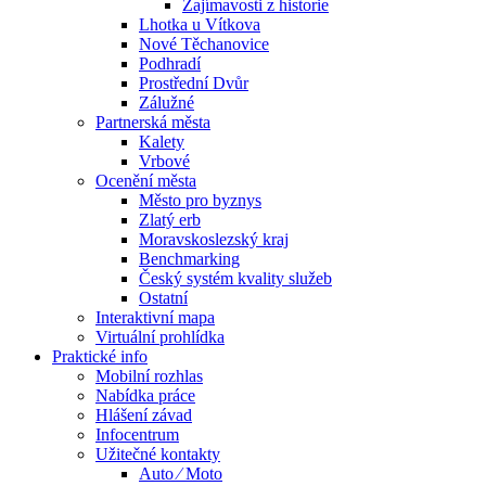
Zajímavosti z historie
Lhotka u Vítkova
Nové Těchanovice
Podhradí
Prostřední Dvůr
Zálužné
Partnerská města
Kalety
Vrbové
Ocenění města
Město pro byznys
Zlatý erb
Moravskoslezský kraj
Benchmarking
Český systém kvality služeb
Ostatní
Interaktivní mapa
Virtuální prohlídka
Praktické info
Mobilní rozhlas
Nabídka práce
Hlášení závad
Infocentrum
Užitečné kontakty
Auto ⁄ Moto