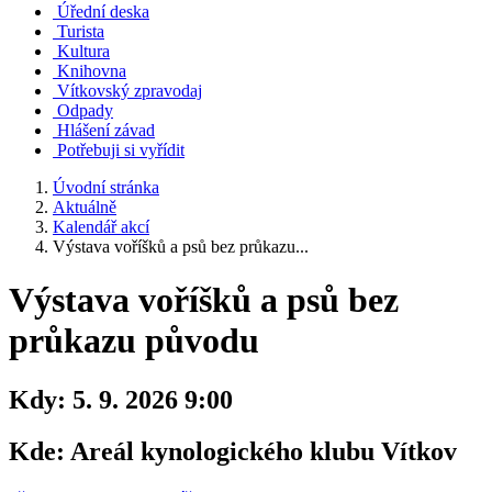
Úřední deska
Turista
Kultura
Knihovna
Vítkovský zpravodaj
Odpady
Hlášení závad
Potřebuji si vyřídit
Úvodní stránka
Aktuálně
Kalendář akcí
Výstava voříšků a psů bez průkazu...
Výstava voříšků a psů bez
průkazu původu
Kdy:
5. 9. 2026 9:00
Kde:
Areál kynologického klubu Vítkov