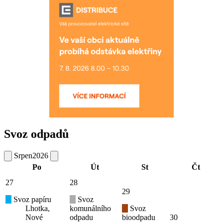
Svoz odpadů
Srpen
2026
Po
Út
St
Čt
27
28
29
Svoz papíru
Svoz
Lhotka,
komunálního
Svoz
Nové
odpadu
bioodpadu
30