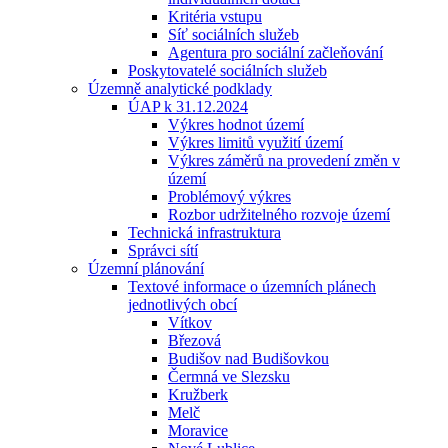
Kritéria vstupu
Síť sociálních služeb
Agentura pro sociální začleňování
Poskytovatelé sociálních služeb
Územně analytické podklady
ÚAP k 31.12.2024
Výkres hodnot území
Výkres limitů využití území
Výkres záměrů na provedení změn v
území
Problémový výkres
Rozbor udržitelného rozvoje území
Technická infrastruktura
Správci sítí
Územní plánování
Textové informace o územních plánech
jednotlivých obcí
Vítkov
Březová
Budišov nad Budišovkou
Čermná ve Slezsku
Kružberk
Melč
Moravice