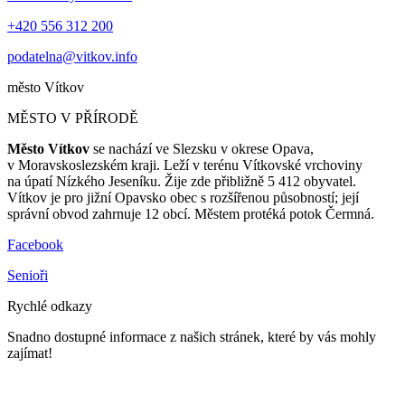
+420 556 312 200
podatelna@vitkov.info
město
Vítkov
MĚSTO V PŘÍRODĚ
Město Vítkov
se nachází ve Slezsku v okrese Opava,
v Moravskoslezském kraji. Leží v terénu Vítkovské vrchoviny
na úpatí Nízkého Jeseníku. Žije zde přibližně 5 412 obyvatel.
Vítkov je pro jižní Opavsko obec s rozšířenou působností; její
správní obvod zahrnuje 12 obcí. Městem protéká potok Čermná.
Facebook
Senioři
Rychlé odkazy
Snadno dostupné informace z našich stránek, které by vás mohly
zajímat!