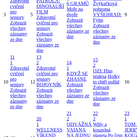
Zdravotní
PATROLA:
6 GRAMŮ
Žvýkačková
cvičení
DINOSAUŘÍ
Moře na
pohroma
pro
FILM
3
5
dvoře
VYŠEHRAD:
9
seniory
Zdravotní
Zobrazit
Fylm
Zobrazit
cvičení pro
všechny
Zobrazit
všechny
seniory
záznamy ze
všechny
záznamy
Zobrazit
dne
záznamy ze
ze dne
všechny
dne
záznamy ze
dne
11
13
15
1
2
14
2
Zdravotní
Zdravotní
1
OZI: Hlas
cvičení
cvičení pro
KDYŽ SE
pralesa
Holky
pro
seniory
ZHASNE
10
12
to chtěj pořád
16
seniory
BOJOVNÍK
Zobrazit
Zobrazit
Zobrazit
Zobrazit
všechny
všechny
všechny
všechny
záznamy ze
záznamy ze
záznamy
záznamy ze
dne
dne
ze dne
dne
21
22
23
20
2
2
1
1
ODVÁŽNÁ
Willy a
TOM 
WELLNESS
VAIANA
kouzelná
JERR
VÍKEND
NA JEDNU
planeta
Po čem
KOU