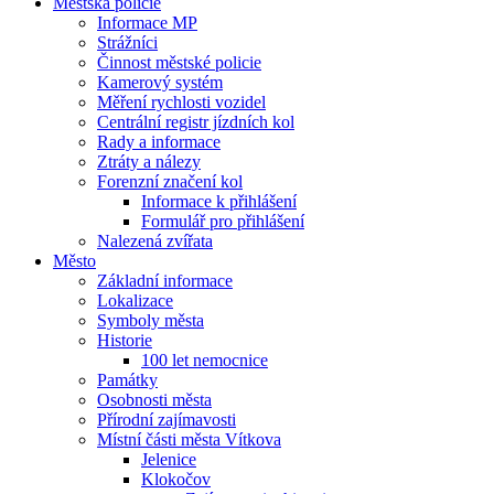
Městská policie
Informace MP
Strážníci
Činnost městské policie
Kamerový systém
Měření rychlosti vozidel
Centrální registr jízdních kol
Rady a informace
Ztráty a nálezy
Forenzní značení kol
Informace k přihlášení
Formulář pro přihlášení
Nalezená zvířata
Město
Základní informace
Lokalizace
Symboly města
Historie
100 let nemocnice
Památky
Osobnosti města
Přírodní zajímavosti
Místní části města Vítkova
Jelenice
Klokočov