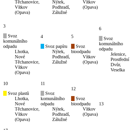
Těchanovice,
Nýtek,
Vítkov
Vítkov
Podhradí,
(Opava)
(Opava)
Zálužné
3
6
Svoz
4
5
Svoz
komunálního
komunálního
odpadu
Svoz papíru
Svoz
odpadu
Lhotka,
Nýtek,
bioodpadu
Jelenice,
Nové
Podhradí,
Vítkov
Prostřední
Těchanovice,
Zálužné
(Opava)
Dvůr,
Vítkov
Veselka
(Opava)
10
11
12
Svoz plastů
Svoz
Lhotka,
komunálního
Svoz
Nové
odpadu
bioodpadu
13
Těchanovice,
Nýtek,
Vítkov
Vítkov
Podhradí,
(Opava)
(Opava)
Zálužné