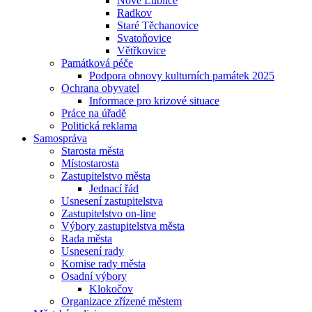
Nové Lublice
Radkov
Staré Těchanovice
Svatoňovice
Větřkovice
Památková péče
Podpora obnovy kulturních památek 2025
Ochrana obyvatel
Informace pro krizové situace
Práce na úřadě
Politická reklama
Samospráva
Starosta města
Místostarosta
Zastupitelstvo města
Jednací řád
Usnesení zastupitelstva
Zastupitelstvo on-line
Výbory zastupitelstva města
Rada města
Usnesení rady
Komise rady města
Osadní výbory
Klokočov
Organizace zřízené městem