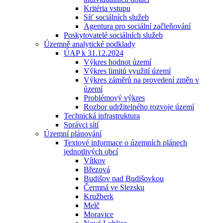
Kritéria vstupu
Síť sociálních služeb
Agentura pro sociální začleňování
Poskytovatelé sociálních služeb
Územně analytické podklady
ÚAP k 31.12.2024
Výkres hodnot území
Výkres limitů využití území
Výkres záměrů na provedení změn v
území
Problémový výkres
Rozbor udržitelného rozvoje území
Technická infrastruktura
Správci sítí
Územní plánování
Textové informace o územních plánech
jednotlivých obcí
Vítkov
Březová
Budišov nad Budišovkou
Čermná ve Slezsku
Kružberk
Melč
Moravice