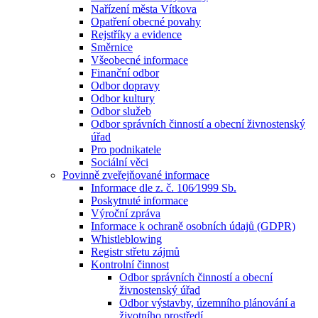
Nařízení města Vítkova
Opatření obecné povahy
Rejstříky a evidence
Směrnice
Všeobecné informace
Finanční odbor
Odbor dopravy
Odbor kultury
Odbor služeb
Odbor správních činností a obecní živnostenský
úřad
Pro podnikatele
Sociální věci
Povinně zveřejňované informace
Informace dle z. č. 106⁄1999 Sb.
Poskytnuté informace
Výroční zpráva
Informace k ochraně osobních údajů (GDPR)
Whistleblowing
Registr střetu zájmů
Kontrolní činnost
Odbor správních činností a obecní
živnostenský úřad
Odbor výstavby, územního plánování a
životního prostředí