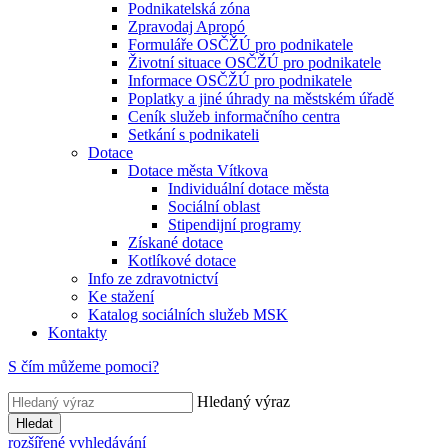
Podnikatelská zóna
Zpravodaj Apropó
Formuláře OSČŽÚ pro podnikatele
Životní situace OSČŽÚ pro podnikatele
Informace OSČŽÚ pro podnikatele
Poplatky a jiné úhrady na městském úřadě
Ceník služeb informačního centra
Setkání s podnikateli
Dotace
Dotace města Vítkova
Individuální dotace města
Sociální oblast
Stipendijní programy
Získané dotace
Kotlíkové dotace
Info ze zdravotnictví
Ke stažení
Katalog sociálních služeb MSK
Kontakty
S čím můžeme pomoci?
Hledaný výraz
Hledat
rozšířené vyhledávání