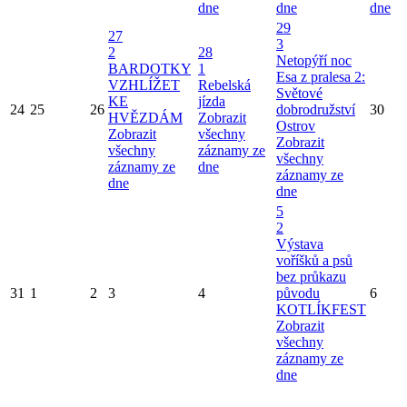
dne
dne
dne
29
27
3
2
28
Netopýří noc
BARDOTKY
1
Esa z pralesa 2:
VZHLÍŽET
Rebelská
Světové
KE
jízda
24
25
26
dobrodružství
30
HVĚZDÁM
Zobrazit
Ostrov
Zobrazit
všechny
Zobrazit
všechny
záznamy ze
všechny
záznamy ze
dne
záznamy ze
dne
dne
5
2
Výstava
voříšků a psů
bez průkazu
31
1
2
3
4
původu
6
KOTLÍKFEST
Zobrazit
všechny
záznamy ze
dne