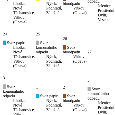
odpadu
Lhotka,
Nýtek,
bioodpadu
Jelenice,
Nové
Podhradí,
Vítkov
Prostřední
Těchanovice,
Zálužné
(Opava)
Dvůr,
Vítkov
Veselka
(Opava)
24
25
26
Svoz papíru
Svoz
Lhotka,
komunálního
Svoz
Nové
odpadu
bioodpadu
27
Těchanovice,
Nýtek,
Vítkov
Vítkov
Podhradí,
(Opava)
(Opava)
Zálužné
31
3
Svoz
1
2
Svoz
komunálního
komunálního
odpadu
Svoz papíru
Svoz
odpadu
Lhotka,
Nýtek,
bioodpadu
Jelenice,
Nové
Podhradí,
Vítkov
Prostřední
Těchanovice,
Zálužné
(Opava)
Dvůr,
Vítkov