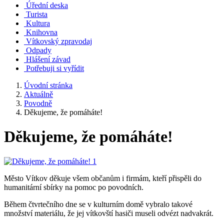
Úřední deska
Turista
Kultura
Knihovna
Vítkovský zpravodaj
Odpady
Hlášení závad
Potřebuji si vyřídit
Úvodní stránka
Aktuálně
Povodně
Děkujeme, že pomáháte!
Děkujeme, že pomáháte!
Město Vítkov děkuje všem občanům i firmám, kteří přispěli do
humanitární sbírky na pomoc po povodních.
Během čtvrtečního dne se v kulturním domě vybralo takové
množství materiálu, že jej vítkovští hasiči museli odvézt nadvakrát.