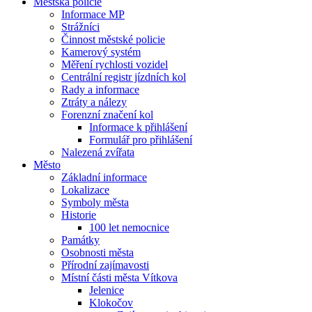
Městská policie
Informace MP
Strážníci
Činnost městské policie
Kamerový systém
Měření rychlosti vozidel
Centrální registr jízdních kol
Rady a informace
Ztráty a nálezy
Forenzní značení kol
Informace k přihlášení
Formulář pro přihlášení
Nalezená zvířata
Město
Základní informace
Lokalizace
Symboly města
Historie
100 let nemocnice
Památky
Osobnosti města
Přírodní zajímavosti
Místní části města Vítkova
Jelenice
Klokočov