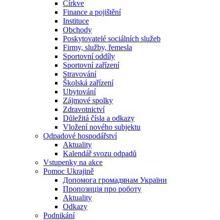
Církve
Finance a pojištění
Instituce
Obchody
Poskytovatelé sociálních služeb
Firmy, služby, řemesla
Sportovní oddíly
Sportovní zařízení
Stravování
Školská zařízení
Ubytování
Zájmové spolky
Zdravotnictví
Důležitá čísla a odkazy
Vložení nového subjektu
Odpadové hospodářství
Aktuality
Kalendář svozu odpadů
Vstupenky na akce
Pomoc Ukrajině
Допомога громадянам України
Пропозиція про роботу
Aktuality
Odkazy
Podnikání