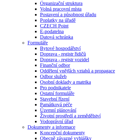
Organizační struktura
Volná pracovní místa
Postavení a působnost úřadu
Poplatky na úřadě
CZECH Point
E-podatelna
Datová schránka
Formuláře
Bytové hospodářství
Doprava - registr řidičů
Doprava - registr vozidel
Finanční odbor
Oddělení vnějších vztahů a propagace
Odbor služeb
Osobní doklady a matrika
Pro podnikatele
Ostatní formuláře
Stavební řízení
Památková péče
Územní plánování
Životní prostředí a zemědělství
Vodoprávní úřad
Dokumenty a informace
Koncepční dokumenty
Obecně závazné vyhlášky