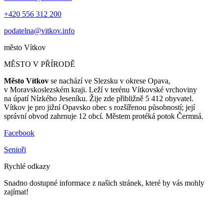
+420 556 312 200
podatelna@vitkov.info
město
Vítkov
MĚSTO V PŘÍRODĚ
Město Vítkov
se nachází ve Slezsku v okrese Opava,
v Moravskoslezském kraji. Leží v terénu Vítkovské vrchoviny
na úpatí Nízkého Jeseníku. Žije zde přibližně 5 412 obyvatel.
Vítkov je pro jižní Opavsko obec s rozšířenou působností; její
správní obvod zahrnuje 12 obcí. Městem protéká potok Čermná.
Facebook
Senioři
Rychlé odkazy
Snadno dostupné informace z našich stránek, které by vás mohly
zajímat!