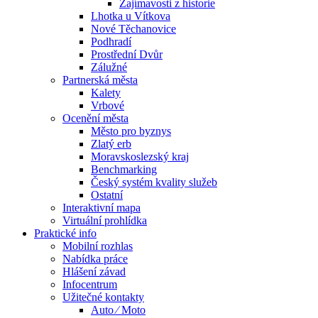
Zajímavosti z historie
Lhotka u Vítkova
Nové Těchanovice
Podhradí
Prostřední Dvůr
Zálužné
Partnerská města
Kalety
Vrbové
Ocenění města
Město pro byznys
Zlatý erb
Moravskoslezský kraj
Benchmarking
Český systém kvality služeb
Ostatní
Interaktivní mapa
Virtuální prohlídka
Praktické info
Mobilní rozhlas
Nabídka práce
Hlášení závad
Infocentrum
Užitečné kontakty
Auto ⁄ Moto