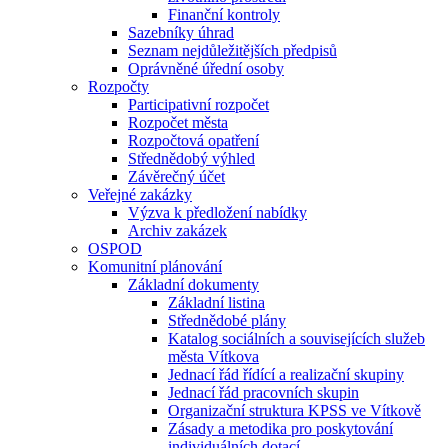
Finanční kontroly
Sazebníky úhrad
Seznam nejdůležitějších předpisů
Oprávněné úřední osoby
Rozpočty
Participativní rozpočet
Rozpočet města
Rozpočtová opatření
Střednědobý výhled
Závěrečný účet
Veřejné zakázky
Výzva k předložení nabídky
Archiv zakázek
OSPOD
Komunitní plánování
Základní dokumenty
Základní listina
Střednědobé plány
Katalog sociálních a souvisejících služeb
města Vítkova
Jednací řád řídící a realizační skupiny
Jednací řád pracovních skupin
Organizační struktura KPSS ve Vítkově
Zásady a metodika pro poskytování
individuálních dotací