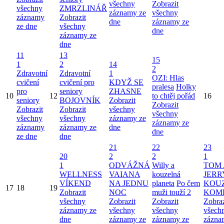
všechny
Zobrazit
všechny
ZMRZLINÁŘ
záznamy ze
všechny
záznamy
Zobrazit
dne
záznamy ze
ze dne
všechny
dne
záznamy ze
dne
11
13
15
1
2
14
2
Zdravotní
Zdravotní
1
OZI: Hlas
cvičení
cvičení pro
KDYŽ SE
pralesa
Holky
pro
seniory
ZHASNE
10
12
to chtěj pořád
16
seniory
BOJOVNÍK
Zobrazit
Zobrazit
Zobrazit
Zobrazit
všechny
všechny
všechny
všechny
záznamy ze
záznamy ze
záznamy
záznamy ze
dne
dne
ze dne
dne
21
22
23
20
2
2
1
1
ODVÁŽNÁ
Willy a
TOM 
WELLNESS
VAIANA
kouzelná
JERR
VÍKEND
NA JEDNU
planeta
Po čem
KOU
17
18
19
Zobrazit
NOC
muži touží 2
KOM
všechny
Zobrazit
Zobrazit
Zobraz
záznamy ze
všechny
všechny
všech
dne
záznamy ze
záznamy ze
zázna