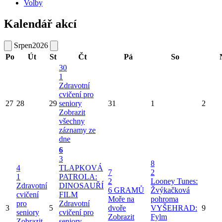
Volby
Kalendář akcí
Srpen
2026
Po
Út
St
Čt
Pá
So
30
1
Zdravotní
cvičení pro
27
28
29
seniory
31
1
2
Zobrazit
všechny
záznamy ze
dne
6
3
8
4
TLAPKOVÁ
7
2
1
PATROLA:
2
Looney Tunes:
Zdravotní
DINOSAUŘÍ
6 GRAMŮ
Žvýkačková
cvičení
FILM
Moře na
pohroma
pro
Zdravotní
3
5
dvoře
VYŠEHRAD:
9
seniory
cvičení pro
Zobrazit
Fylm
Zobrazit
seniory