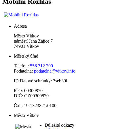
Mobilní Rozhlas
Adresa
Město Vítkov
náměstí Jana Zajíce 7
74901 Vítkov
Městský úřad
Telefon:
556 312 200
Podatelna:
podatelna@vitkov.info
ID Datové schránky: 3seb39i
IČO: 00300870
DIČ: CZ00300870
Č.ú.: 19-1323821/0100
Město Vítkov
Důležité odkazy