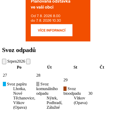
Svoz odpadů
Srpen
2026
Po
Út
St
Čt
27
28
29
Svoz papíru
Svoz
Lhotka,
komunálního
Svoz
Nové
odpadu
bioodpadu
30
Těchanovice,
Nýtek,
Vítkov
Vítkov
Podhradí,
(Opava)
(Opava)
Zálužné