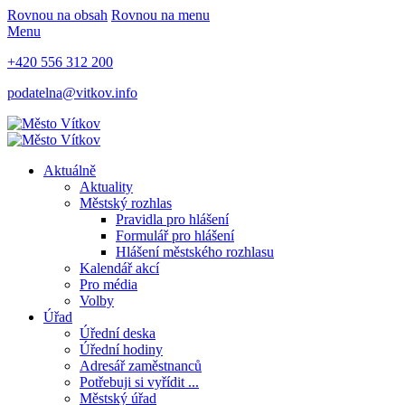
Rovnou na obsah
Rovnou na menu
Menu
+420 556 312 200
podatelna@vitkov.info
Aktuálně
Aktuality
Městský rozhlas
Pravidla pro hlášení
Formulář pro hlášení
Hlášení městského rozhlasu
Kalendář akcí
Pro média
Volby
Úřad
Úřední deska
Úřední hodiny
Adresář zaměstnanců
Potřebuji si vyřídit ...
Městský úřad