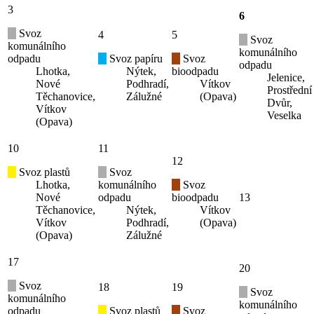
3
6
Svoz
4
5
Svoz
komunálního
komunálního
odpadu
Svoz papíru
Svoz
odpadu
Lhotka,
Nýtek,
bioodpadu
Jelenice,
Nové
Podhradí,
Vítkov
Prostřední
Těchanovice,
Zálužné
(Opava)
Dvůr,
Vítkov
Veselka
(Opava)
10
11
12
Svoz plastů
Svoz
Lhotka,
komunálního
Svoz
Nové
odpadu
bioodpadu
13
Těchanovice,
Nýtek,
Vítkov
Vítkov
Podhradí,
(Opava)
(Opava)
Zálužné
17
20
Svoz
18
19
Svoz
komunálního
komunálního
odpadu
Svoz plastů
Svoz