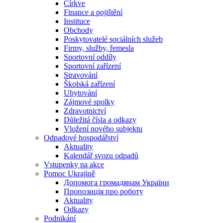
Církve
Finance a pojištění
Instituce
Obchody
Poskytovatelé sociálních služeb
Firmy, služby, řemesla
Sportovní oddíly
Sportovní zařízení
Stravování
Školská zařízení
Ubytování
Zájmové spolky
Zdravotnictví
Důležitá čísla a odkazy
Vložení nového subjektu
Odpadové hospodářství
Aktuality
Kalendář svozu odpadů
Vstupenky na akce
Pomoc Ukrajině
Допомога громадянам України
Пропозиція про роботу
Aktuality
Odkazy
Podnikání