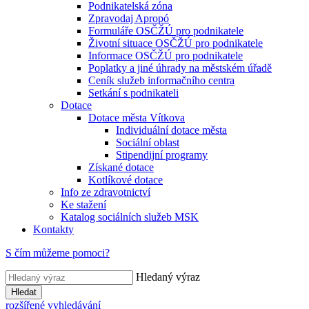
Podnikatelská zóna
Zpravodaj Apropó
Formuláře OSČŽÚ pro podnikatele
Životní situace OSČŽÚ pro podnikatele
Informace OSČŽÚ pro podnikatele
Poplatky a jiné úhrady na městském úřadě
Ceník služeb informačního centra
Setkání s podnikateli
Dotace
Dotace města Vítkova
Individuální dotace města
Sociální oblast
Stipendijní programy
Získané dotace
Kotlíkové dotace
Info ze zdravotnictví
Ke stažení
Katalog sociálních služeb MSK
Kontakty
S čím můžeme pomoci?
Hledaný výraz
Hledat
rozšířené vyhledávání