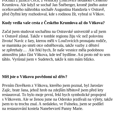
Pochází z jižních Čech, z vesničky Loučovice nedaleko Českého
Krumlova. Ale když se sochař Jan Šnéberger, kromě jiného autor
oceňovaného náhrobku sochaře Augustina Handzela v Ostravě,
před čtyřmi lety rozhodoval, kde s rodinou žít, vybral si Vítkov.
Kudy vedla vaše cesta z Českého Krumlova až do Vítkova?
Začal jsem studovat sochařinu na Ostravské univerzitě a už jsem
v Ostravě zůstal. Takže v tomhle regionu žiju víc než polovinu
života! Navíc z fary, kterou měli v Loučovicích pronajatu rodiče,
se maminka po smrti otce odstěhovala, takže vazby z dětství
se zpřetrhaly… Ale řekl bych, že naše vesnice měla podobnou
atmosféru jako část Vítkova, kde teď bydlíme. Asi proto mě to sem
táhlo. Vyrůstal jsem v Sudetech, takže k nim mám blízko.
Měl jste o Vítkovu povědomí už dřív?
Prvním člověkem z Vítkova, kterého jsem poznal, byl Jaroslav
Zajíc, bratr Jana, jehož hrob na zdejším hřbitově jsem před lety
restauroval. To bylo moje první, řekl bych symbolické propojení
s Vítkovem. Ale se ženou jsme na Odersko jezdívali na výlety, takže
jsem to tu trochu znal. A nedaleko, ve Fulneku, jsem se podílel
na restaurování kostela Nanebevzetí Panny Marie.