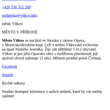
+420 556 312 200
podatelna@vitkov.info
město
Vítkov
MĚSTO V PŘÍRODĚ
Město Vítkov
se nachází ve Slezsku v okrese Opava,
v Moravskoslezském kraji. Leží v terénu Vítkovské vrchoviny
na úpatí Nízkého Jeseníku. Žije zde přibližně 5 412 obyvatel.
Vítkov je pro jižní Opavsko obec s rozšířenou působností; její
správní obvod zahrnuje 12 obcí. Městem protéká potok Čermná.
Facebook
Senioři
Rychlé odkazy
Snadno dostupné informace z našich stránek, které by vás mohly
zajímat!