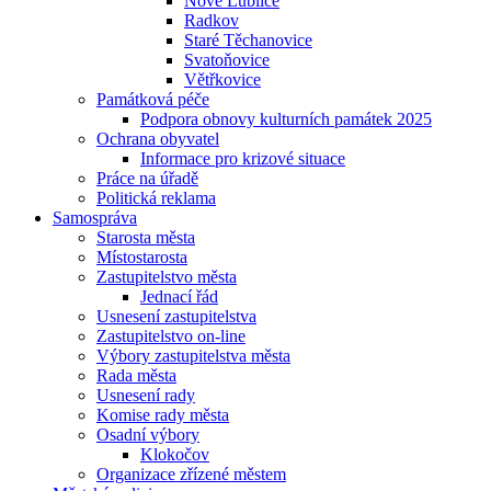
Nové Lublice
Radkov
Staré Těchanovice
Svatoňovice
Větřkovice
Památková péče
Podpora obnovy kulturních památek 2025
Ochrana obyvatel
Informace pro krizové situace
Práce na úřadě
Politická reklama
Samospráva
Starosta města
Místostarosta
Zastupitelstvo města
Jednací řád
Usnesení zastupitelstva
Zastupitelstvo on-line
Výbory zastupitelstva města
Rada města
Usnesení rady
Komise rady města
Osadní výbory
Klokočov
Organizace zřízené městem