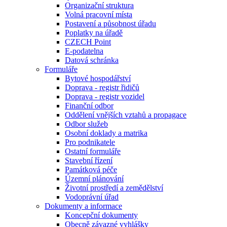
Organizační struktura
Volná pracovní místa
Postavení a působnost úřadu
Poplatky na úřadě
CZECH Point
E-podatelna
Datová schránka
Formuláře
Bytové hospodářství
Doprava - registr řidičů
Doprava - registr vozidel
Finanční odbor
Oddělení vnějších vztahů a propagace
Odbor služeb
Osobní doklady a matrika
Pro podnikatele
Ostatní formuláře
Stavební řízení
Památková péče
Územní plánování
Životní prostředí a zemědělství
Vodoprávní úřad
Dokumenty a informace
Koncepční dokumenty
Obecně závazné vyhlášky