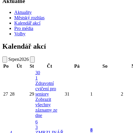
Aktuálně
Aktuality
Městský rozhlas
Kalendář akcí
Pro média
Volby
Kalendář akcí
Srpen
2026
Po
Út
St
Čt
Pá
So
30
1
Zdravotní
cvičení pro
27
28
29
seniory
31
1
2
Zobrazit
všechny
záznamy ze
dne
6
3
8
4
ZMRZLINÁŘ