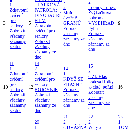
7
2
1
TLAPKOVÁ
2
Looney Tunes:
Zdravotní
PATROLA:
Moře na
Žvýkačková
cvičení
DINOSAUŘÍ
dvoře
6
pohroma
pro
FILM
3
5
GRAMŮ
VYŠEHRAD:
9
seniory
Zdravotní
Zobrazit
Fylm
Zobrazit
cvičení pro
všechny
Zobrazit
všechny
seniory
záznamy ze
všechny
záznamy
Zobrazit
dne
záznamy ze
ze dne
všechny
dne
záznamy ze
dne
11
13
15
1
2
14
2
Zdravotní
Zdravotní
1
OZI: Hlas
cvičení
cvičení pro
KDYŽ SE
pralesa
Holky
pro
seniory
ZHASNE
10
12
to chtěj pořád
16
seniory
BOJOVNÍK
Zobrazit
Zobrazit
Zobrazit
Zobrazit
všechny
všechny
všechny
všechny
záznamy ze
záznamy ze
záznamy
záznamy ze
dne
dne
ze dne
dne
21
22
23
20
2
2
1
1
ODVÁŽNÁ
Willy a
TOM 