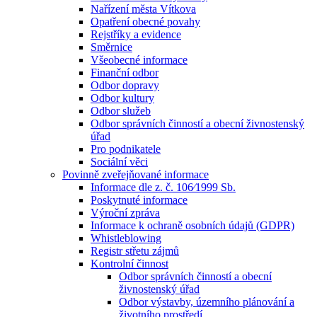
Nařízení města Vítkova
Opatření obecné povahy
Rejstříky a evidence
Směrnice
Všeobecné informace
Finanční odbor
Odbor dopravy
Odbor kultury
Odbor služeb
Odbor správních činností a obecní živnostenský
úřad
Pro podnikatele
Sociální věci
Povinně zveřejňované informace
Informace dle z. č. 106⁄1999 Sb.
Poskytnuté informace
Výroční zpráva
Informace k ochraně osobních údajů (GDPR)
Whistleblowing
Registr střetu zájmů
Kontrolní činnost
Odbor správních činností a obecní
živnostenský úřad
Odbor výstavby, územního plánování a
životního prostředí