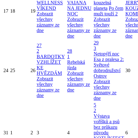
WELLNESS
VAIANA
kouzelná
JERR
VÍKEND
NA JEDNU
planeta
Po čem
KOU
17
18
19
Zobrazit
NOC
muži touží 2
KOM
všechny
Zobrazit
Zobrazit
Zobraz
záznamy ze
všechny
všechny
všech
dne
záznamy ze
záznamy ze
zázna
dne
dne
dne
29
27
3
2
28
Netopýří noc
BARDOTKY
1
Esa z pralesa 2:
VZHLÍŽET
Rebelská
Světové
KE
jízda
24
25
26
dobrodružství
30
HVĚZDÁM
Zobrazit
Ostrov
Zobrazit
všechny
Zobrazit
všechny
záznamy ze
všechny
záznamy ze
dne
záznamy ze
dne
dne
5
2
Výstava
voříšků a psů
bez průkazu
31
1
2
3
4
původu
6