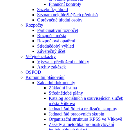
Finanční kontroly
Sazebníky úhrad
Seznam nejdůležitějších předpisů
Oprávněné úřední osoby
Rozpočty
Participativní rozpočet
Rozpočet města
Rozpočtová opatření
Střednědobý výhled
Závěrečný účet
Veřejné zakázky
Výzva k předložení nabídky
Archiv zakázek
OSPOD
Komunitní plánování
Základní dokumenty
Základní listina
Střednědobé plány
Katalog sociálních a souvisejících služeb
města Vítkova
Jednací řád řídící a realizační skupiny
Jednací řád pracovních skupin
Organizační struktura KPSS ve Vítkově
Zásady a metodika pro poskytování
individuálních dotací