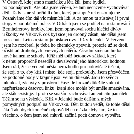
V Ostravě, kde jsme s manželkou léta žili, jsme bydleli
po podnájmech. Ale oba jsme věděli, že tam nechceme vychovávat
děti. Tady jsme si pořídili dům, který postupně rekonstruujeme.
Poznáváme čím dál víc místních lidí. A za mnou tu zůstávají i první
stopy v podobě mé práce. V Odrách jsem se podílel na restaurování
Bernheirerovy hrobky, loni jsem opravoval sochu klečící dívky
u školky ve Vítkově, což byl sice jen drobný zásah, ale dělal jsem
ho s chutí. Letos restauruju pískovcový kříž v Jelenici. V červenci
jsem ho rozebral, je třeba ho chemicky zpevnit, protože už se drolí,
očistit od druhotných barevných nátěrů. Zásadní změnou budou
nové kamenné schody. Kříž měl totiž betonový základ, který
k němu proporčně neseděl a devalvoval jeho historickou hodnotu.
Jsem rád, že se vedení města nerozhodlo pro polovičaté řešení,
že stojí o to, aby kříž i místo, kde stojí, prokoukly. Jsem přesvědčen,
že podobné body v krajině jsou velmi důležité. Jsou to svědci
minulosti, záchyty v prostoru i čase. Je hrozně důležité vnímat
nepřetrženou časovou linku, která sice mohla být uměle smazávána,
ale stále existuje. I proto se snažím zachovávat autenticitu památek.
Těším se na výsledek. Kříž v Jelenici bude dalším z mých
pomyslných podpisů na Vítkovsku. Děti budou vědět, že tohle dělal
táta. Tak abych konečně odpověděl na otázku: Myslím, že to
všechno, o čem jsem teď mluvil, začíná pocit domova vytvářet.