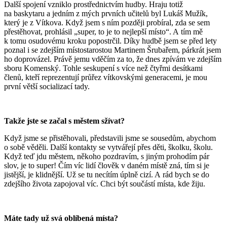
Další spojení vzniklo prostřednictvím hudby. Hraju totiž
na baskytaru a jedním z mých prvních učitelů byl Lukáš Mužík,
který je z Vítkova. Když jsem s ním později probíral, zda se sem
přestěhovat, prohlásil „super, to je to nejlepší místo“. A tím mě
k tomu osudovému kroku popostrčil. Díky hudbě jsem se před lety
poznal i se zdejším místostarostou Martinem Šrubařem, párkrát jsem
ho doprovázel. Právě jemu vděčím za to, že dnes zpívám ve zdejším
sboru Komenský. Tohle seskupení s více než čtyřmi desítkami
členů, kteří reprezentují průřez vítkovskými generacemi, je mou
první větší socializací tady.
Takže jste se začal s městem sžívat?
Když jsme se přistěhovali, představili jsme se sousedům, abychom
o sobě věděli. Další kontakty se vytvářejí přes děti, školku, školu.
Když teď jdu městem, někoho pozdravím, s jiným prohodím pár
slov, je to super! Čím víc lidí člověk v daném místě zná, tím si je
jistější, je klidnější. Už se tu necítím úplně cizí. A rád bych se do
zdejšího života zapojoval víc. Chci být součástí místa, kde žiju.
Máte tady už svá oblíbená místa?