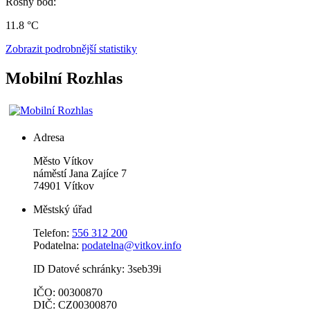
Rosný bod:
11.8 °C
Zobrazit podrobnější statistiky
Mobilní Rozhlas
Adresa
Město Vítkov
náměstí Jana Zajíce 7
74901 Vítkov
Městský úřad
Telefon:
556 312 200
Podatelna:
podatelna@vitkov.info
ID Datové schránky: 3seb39i
IČO: 00300870
DIČ: CZ00300870