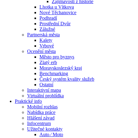
Zajímavosti z historie
Lhotka u Vítkova
Nové Těchanovice
Podhradí
Prostřední Dvůr
Zálužné
Partnerská města
Kalety
Vrbové
Ocenění města
Město pro byznys
Zlatý erb
Moravskoslezský kraj
Benchmarking
Český systém kvality služeb
Ostatní
Interaktivní mapa
Virtuální prohlídka
Praktické info
Mobilní rozhlas
Nabídka práce
Hlášení závad
Infocentrum
Užitečné kontakty
Auto ⁄ Moto