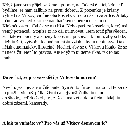
Když jsme sem přijeli se ženou poprvé, na Oderské ulici, kde teď
bydlíme, se nám zalíbilo na první dobrou. Z pozemku je krásný
výhled na Vítkov, vidíme oba kostely. Chytlo nás to za srdce. A taky
mám rád výhled z kopce nad barákem směrem na starou
Klokočovskou, Cabák se mu říká. Nebo park za kostelem, který má
velký potenciál. Stojí za to ho dál kultivovat. Jsem totiž přesvědčen,
že i takové počiny a změny k lepšímu přispívají k tomu, aby si lidé,
kteří tu žijí, vytvořili k danému místu vztah, aby tu nepřebývali tak
nějak automaticky, lhostejně. Nechci, aby se o Vítkovu říkalo, že se
tu nedá žít. Není to pravda. Ale když to budeme říkat, tak to tak
bude.
Dá se říct, že pro vaše děti je Vítkov domovem?
Nevím, jestli je, ale určitě bude. Syn Antonín se tu narodil, Bětka už
tu prožila víc než půlku života a nejstarší Žofka tu chodila
do školky, teď do školy, v „zušce“ má výtvarku a flétnu. Mají tu
dobré zázemí, kamarády.
A jak to vnímáte vy? Pro vás už Vítkov domovem je?