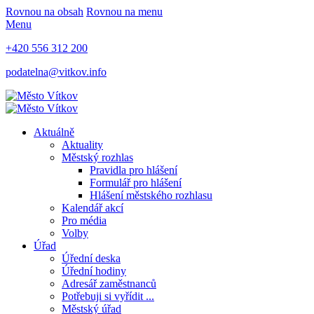
Rovnou na obsah
Rovnou na menu
Menu
+420 556 312 200
podatelna@vitkov.info
Aktuálně
Aktuality
Městský rozhlas
Pravidla pro hlášení
Formulář pro hlášení
Hlášení městského rozhlasu
Kalendář akcí
Pro média
Volby
Úřad
Úřední deska
Úřední hodiny
Adresář zaměstnanců
Potřebuji si vyřídit ...
Městský úřad