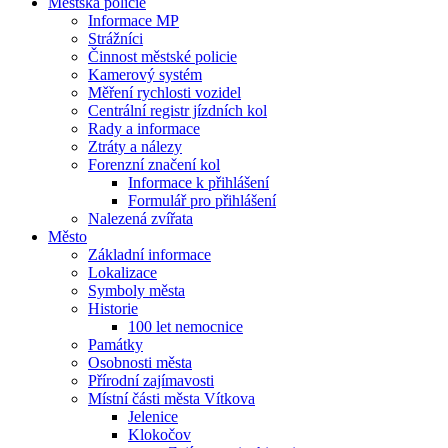
Městská policie
Informace MP
Strážníci
Činnost městské policie
Kamerový systém
Měření rychlosti vozidel
Centrální registr jízdních kol
Rady a informace
Ztráty a nálezy
Forenzní značení kol
Informace k přihlášení
Formulář pro přihlášení
Nalezená zvířata
Město
Základní informace
Lokalizace
Symboly města
Historie
100 let nemocnice
Památky
Osobnosti města
Přírodní zajímavosti
Místní části města Vítkova
Jelenice
Klokočov