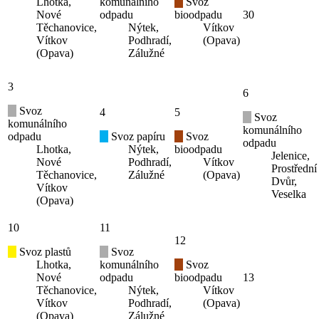
Lhotka,
komunálního
Svoz
Nové
odpadu
bioodpadu
30
Těchanovice,
Nýtek,
Vítkov
Vítkov
Podhradí,
(Opava)
(Opava)
Zálužné
3
6
Svoz
4
5
Svoz
komunálního
komunálního
odpadu
Svoz papíru
Svoz
odpadu
Lhotka,
Nýtek,
bioodpadu
Jelenice,
Nové
Podhradí,
Vítkov
Prostřední
Těchanovice,
Zálužné
(Opava)
Dvůr,
Vítkov
Veselka
(Opava)
10
11
12
Svoz plastů
Svoz
Lhotka,
komunálního
Svoz
Nové
odpadu
bioodpadu
13
Těchanovice,
Nýtek,
Vítkov
Vítkov
Podhradí,
(Opava)
(Opava)
Zálužné