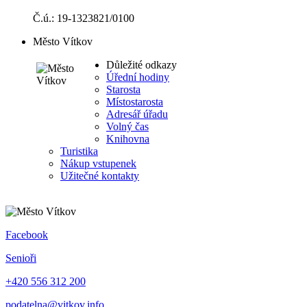
Č.ú.: 19-1323821/0100
Město Vítkov
Důležité odkazy
Úřední hodiny
Starosta
Místostarosta
Adresář úřadu
Volný čas
Knihovna
Turistika
Nákup vstupenek
Užitečné kontakty
Facebook
Senioři
+420 556 312 200
podatelna@vitkov.info