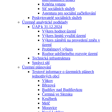
Kritéria vstupu
Síť sociálních služeb
Agentura pro sociální začleňování
Poskytovatelé sociálních služeb
Územně analytické podklady
ÚAP k 31.12.2024
Výkres hodnot území
Výkres limitů využití území
Výkres záměrů na provedení změn v
území
Problémový výkres
Rozbor udržitelného rozvoje území
Technická infrastruktura
Správci sítí
Územní plánování
Textové informace o územních plánech
jednotlivých obcí
Vítkov
Březová
Budišov nad Budišovkou
Čermná ve Slezsku
Kružberk
Melč
Moravice