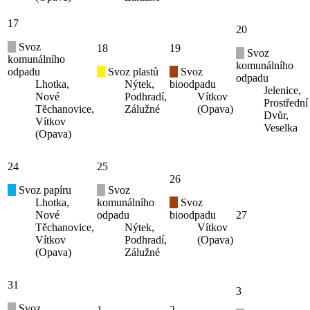
17
20
Svoz
18
19
Svoz
komunálního
komunálního
odpadu
Svoz plastů
Svoz
odpadu
Lhotka,
Nýtek,
bioodpadu
Jelenice,
Nové
Podhradí,
Vítkov
Prostřední
Těchanovice,
Zálužné
(Opava)
Dvůr,
Vítkov
Veselka
(Opava)
24
25
26
Svoz papíru
Svoz
Lhotka,
komunálního
Svoz
Nové
odpadu
bioodpadu
27
Těchanovice,
Nýtek,
Vítkov
Vítkov
Podhradí,
(Opava)
(Opava)
Zálužné
31
3
Svoz
1
2