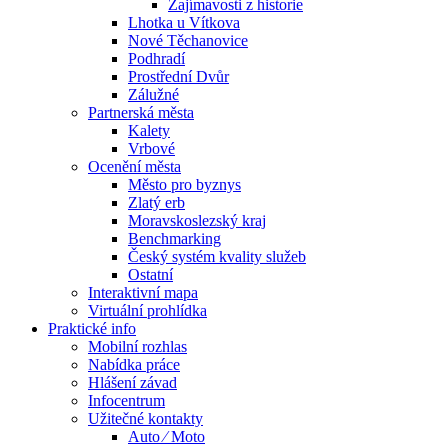
Zajímavosti z historie
Lhotka u Vítkova
Nové Těchanovice
Podhradí
Prostřední Dvůr
Zálužné
Partnerská města
Kalety
Vrbové
Ocenění města
Město pro byznys
Zlatý erb
Moravskoslezský kraj
Benchmarking
Český systém kvality služeb
Ostatní
Interaktivní mapa
Virtuální prohlídka
Praktické info
Mobilní rozhlas
Nabídka práce
Hlášení závad
Infocentrum
Užitečné kontakty
Auto ⁄ Moto