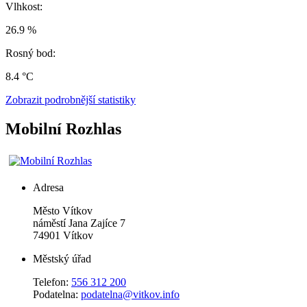
Vlhkost:
26.9 %
Rosný bod:
8.4 °C
Zobrazit podrobnější statistiky
Mobilní Rozhlas
Adresa
Město Vítkov
náměstí Jana Zajíce 7
74901 Vítkov
Městský úřad
Telefon:
556 312 200
Podatelna:
podatelna@vitkov.info