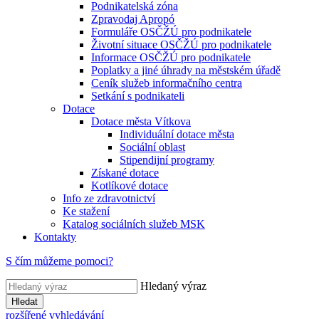
Podnikatelská zóna
Zpravodaj Apropó
Formuláře OSČŽÚ pro podnikatele
Životní situace OSČŽÚ pro podnikatele
Informace OSČŽÚ pro podnikatele
Poplatky a jiné úhrady na městském úřadě
Ceník služeb informačního centra
Setkání s podnikateli
Dotace
Dotace města Vítkova
Individuální dotace města
Sociální oblast
Stipendijní programy
Získané dotace
Kotlíkové dotace
Info ze zdravotnictví
Ke stažení
Katalog sociálních služeb MSK
Kontakty
S čím můžeme pomoci?
Hledaný výraz
Hledat
rozšířené vyhledávání