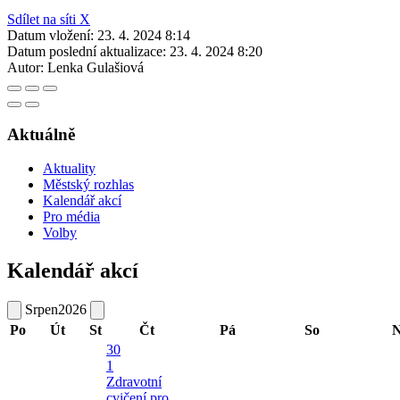
Sdílet na síti X
Datum vložení:
23. 4. 2024 8:14
Datum poslední aktualizace:
23. 4. 2024 8:20
Autor:
Lenka Gulašiová
Aktuálně
Aktuality
Městský rozhlas
Kalendář akcí
Pro média
Volby
Kalendář akcí
Srpen
2026
Po
Út
St
Čt
Pá
So
N
30
1
Zdravotní
cvičení pro