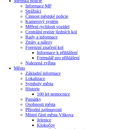
Městská policie
Informace MP
Strážníci
Činnost městské policie
Kamerový systém
Měření rychlosti vozidel
Centrální registr jízdních kol
Rady a informace
Ztráty a nálezy
Forenzní značení kol
Informace k přihlášení
Formulář pro přihlášení
Nalezená zvířata
Město
Základní informace
Lokalizace
Symboly města
Historie
100 let nemocnice
Památky
Osobnosti města
Přírodní zajímavosti
Místní části města Vítkova
Jelenice
Klokočov