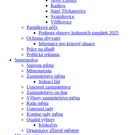
Nové Lublice
Radkov
Staré Těchanovice
Svatoňovice
Větřkovice
Památková péče
Podpora obnovy kulturních památek 2025
Ochrana obyvatel
Informace pro krizové situace
Práce na úřadě
Politická reklama
Samospráva
Starosta města
Místostarosta
Zastupitelstvo města
Jednací řád
Usnesení zastupitelstva
Zastupitelstvo on-line
Výbory zastupitelstva města
Rada města
Usnesení rady
Komise rady města
Osadní výbory
Klokočov
Organizace zřízené městem