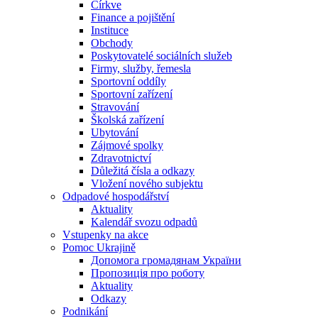
Církve
Finance a pojištění
Instituce
Obchody
Poskytovatelé sociálních služeb
Firmy, služby, řemesla
Sportovní oddíly
Sportovní zařízení
Stravování
Školská zařízení
Ubytování
Zájmové spolky
Zdravotnictví
Důležitá čísla a odkazy
Vložení nového subjektu
Odpadové hospodářství
Aktuality
Kalendář svozu odpadů
Vstupenky na akce
Pomoc Ukrajině
Допомога громадянам України
Пропозиція про роботу
Aktuality
Odkazy
Podnikání