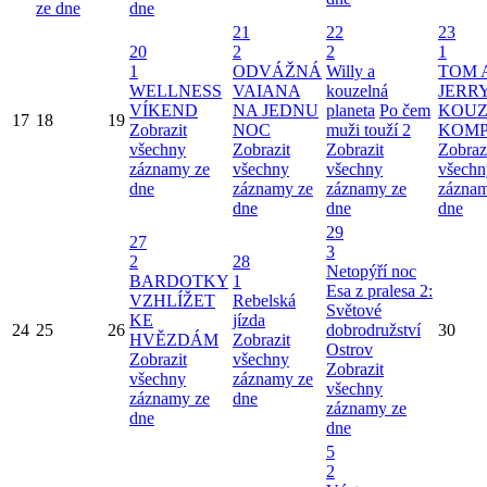
ze dne
dne
21
22
23
20
2
2
1
1
ODVÁŽNÁ
Willy a
TOM 
WELLNESS
VAIANA
kouzelná
JERRY
VÍKEND
NA JEDNU
planeta
Po čem
KOUZ
17
18
19
Zobrazit
NOC
muži touží 2
KOMP
všechny
Zobrazit
Zobrazit
Zobraz
záznamy ze
všechny
všechny
všechn
dne
záznamy ze
záznamy ze
záznam
dne
dne
dne
29
27
3
2
28
Netopýří noc
BARDOTKY
1
Esa z pralesa 2:
VZHLÍŽET
Rebelská
Světové
KE
jízda
24
25
26
dobrodružství
30
HVĚZDÁM
Zobrazit
Ostrov
Zobrazit
všechny
Zobrazit
všechny
záznamy ze
všechny
záznamy ze
dne
záznamy ze
dne
dne
5
2