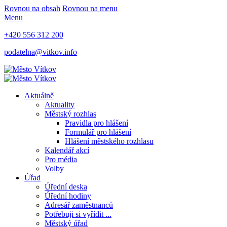
Rovnou na obsah
Rovnou na menu
Menu
+420 556 312 200
podatelna@vitkov.info
Aktuálně
Aktuality
Městský rozhlas
Pravidla pro hlášení
Formulář pro hlášení
Hlášení městského rozhlasu
Kalendář akcí
Pro média
Volby
Úřad
Úřední deska
Úřední hodiny
Adresář zaměstnanců
Potřebuji si vyřídit ...
Městský úřad