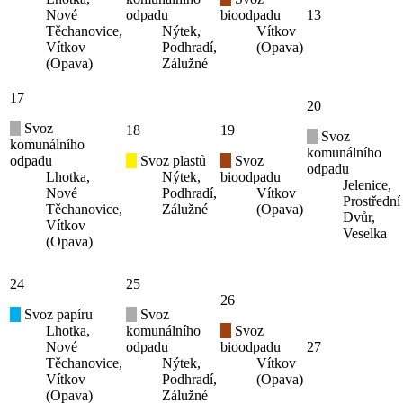
Nové
odpadu
bioodpadu
13
Těchanovice,
Nýtek,
Vítkov
Vítkov
Podhradí,
(Opava)
(Opava)
Zálužné
17
20
Svoz
18
19
Svoz
komunálního
komunálního
odpadu
Svoz plastů
Svoz
odpadu
Lhotka,
Nýtek,
bioodpadu
Jelenice,
Nové
Podhradí,
Vítkov
Prostřední
Těchanovice,
Zálužné
(Opava)
Dvůr,
Vítkov
Veselka
(Opava)
24
25
26
Svoz papíru
Svoz
Lhotka,
komunálního
Svoz
Nové
odpadu
bioodpadu
27
Těchanovice,
Nýtek,
Vítkov
Vítkov
Podhradí,
(Opava)
(Opava)
Zálužné