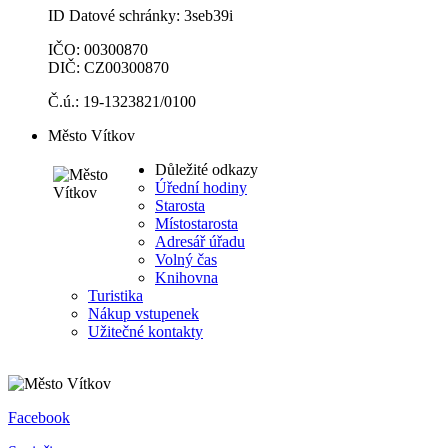
ID Datové schránky: 3seb39i
IČO: 00300870
DIČ: CZ00300870
Č.ú.: 19-1323821/0100
Město Vítkov
Důležité odkazy
Úřední hodiny
Starosta
Místostarosta
Adresář úřadu
Volný čas
Knihovna
Turistika
Nákup vstupenek
Užitečné kontakty
Facebook