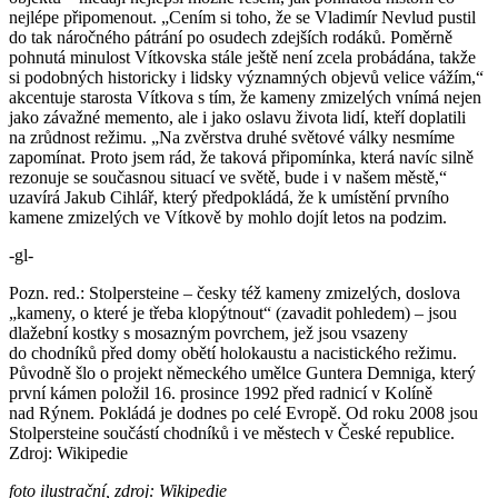
nejlépe připomenout. „Cením si toho, že se Vladimír Nevlud pustil
do tak náročného pátrání po osudech zdejších rodáků. Poměrně
pohnutá minulost Vítkovska stále ještě není zcela probádána, takže
si podobných historicky i lidsky významných objevů velice vážím,“
akcentuje starosta Vítkova s tím, že kameny zmizelých vnímá nejen
jako závažné memento, ale i jako oslavu života lidí, kteří doplatili
na zrůdnost režimu. „Na zvěrstva druhé světové války nesmíme
zapomínat. Proto jsem rád, že taková připomínka, která navíc silně
rezonuje se současnou situací ve světě, bude i v našem městě,“
uzavírá Jakub Cihlář, který předpokládá, že k umístění prvního
kamene zmizelých ve Vítkově by mohlo dojít letos na podzim.
-gl-
Pozn. red.: Stolpersteine – česky též kameny zmizelých, doslova
„kameny, o které je třeba klopýtnout“ (zavadit pohledem) – jsou
dlažební kostky s mosazným povrchem, jež jsou vsazeny
do chodníků před domy obětí holokaustu a nacistického režimu.
Původně šlo o projekt německého umělce Guntera Demniga, který
první kámen položil 16. prosince 1992 před radnicí v Kolíně
nad Rýnem. Pokládá je dodnes po celé Evropě. Od roku 2008 jsou
Stolpersteine součástí chodníků i ve městech v České republice.
Zdroj: Wikipedie
foto ilustrační, zdroj: Wikipedie