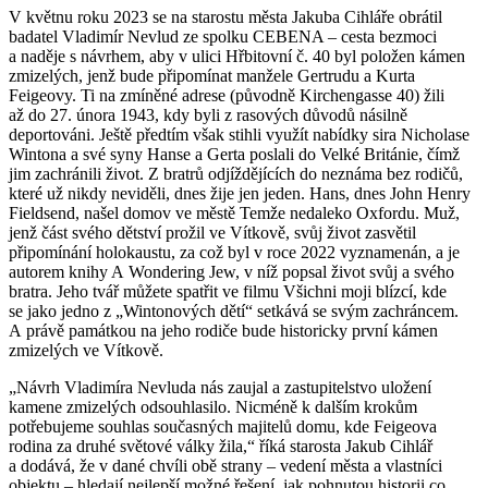
V květnu roku 2023 se na starostu města Jakuba Cihláře obrátil
badatel Vladimír Nevlud ze spolku CEBENA – cesta bezmoci
a naděje s návrhem, aby v ulici Hřbitovní č. 40 byl položen kámen
zmizelých, jenž bude připomínat manžele Gertrudu a Kurta
Feigeovy. Ti na zmíněné adrese (původně Kirchengasse 40) žili
až do 27. února 1943, kdy byli z rasových důvodů násilně
deportováni. Ještě předtím však stihli využít nabídky sira Nicholase
Wintona a své syny Hanse a Gerta poslali do Velké Británie, čímž
jim zachránili život. Z bratrů odjíždějících do neznáma bez rodičů,
které už nikdy neviděli, dnes žije jen jeden. Hans, dnes John Henry
Fieldsend, našel domov ve městě Temže nedaleko Oxfordu. Muž,
jenž část svého dětství prožil ve Vítkově, svůj život zasvětil
připomínání holokaustu, za což byl v roce 2022 vyznamenán, a je
autorem knihy A Wondering Jew, v níž popsal život svůj a svého
bratra. Jeho tvář můžete spatřit ve filmu Všichni moji blízcí, kde
se jako jedno z „Wintonových dětí“ setkává se svým zachráncem.
A právě památkou na jeho rodiče bude historicky první kámen
zmizelých ve Vítkově.
„Návrh Vladimíra Nevluda nás zaujal a zastupitelstvo uložení
kamene zmizelých odsouhlasilo. Nicméně k dalším krokům
potřebujeme souhlas současných majitelů domu, kde Feigeova
rodina za druhé světové války žila,“ říká starosta Jakub Cihlář
a dodává, že v dané chvíli obě strany – vedení města a vlastníci
objektu – hledají nejlepší možné řešení, jak pohnutou historii co