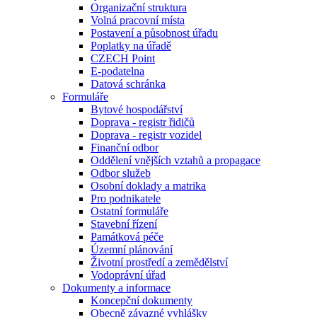
Organizační struktura
Volná pracovní místa
Postavení a působnost úřadu
Poplatky na úřadě
CZECH Point
E-podatelna
Datová schránka
Formuláře
Bytové hospodářství
Doprava - registr řidičů
Doprava - registr vozidel
Finanční odbor
Oddělení vnějších vztahů a propagace
Odbor služeb
Osobní doklady a matrika
Pro podnikatele
Ostatní formuláře
Stavební řízení
Památková péče
Územní plánování
Životní prostředí a zemědělství
Vodoprávní úřad
Dokumenty a informace
Koncepční dokumenty
Obecně závazné vyhlášky