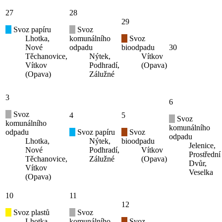
27
28
29
Svoz papíru
Svoz
Lhotka,
komunálního
Svoz
Nové
odpadu
bioodpadu
30
Těchanovice,
Nýtek,
Vítkov
Vítkov
Podhradí,
(Opava)
(Opava)
Zálužné
3
6
Svoz
4
5
Svoz
komunálního
komunálního
odpadu
Svoz papíru
Svoz
odpadu
Lhotka,
Nýtek,
bioodpadu
Jelenice,
Nové
Podhradí,
Vítkov
Prostřední
Těchanovice,
Zálužné
(Opava)
Dvůr,
Vítkov
Veselka
(Opava)
10
11
12
Svoz plastů
Svoz
Lhotka,
komunálního
Svoz