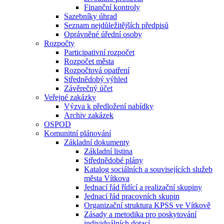
Finanční kontroly
Sazebníky úhrad
Seznam nejdůležitějších předpisů
Oprávněné úřední osoby
Rozpočty
Participativní rozpočet
Rozpočet města
Rozpočtová opatření
Střednědobý výhled
Závěrečný účet
Veřejné zakázky
Výzva k předložení nabídky
Archiv zakázek
OSPOD
Komunitní plánování
Základní dokumenty
Základní listina
Střednědobé plány
Katalog sociálních a souvisejících služeb
města Vítkova
Jednací řád řídící a realizační skupiny
Jednací řád pracovních skupin
Organizační struktura KPSS ve Vítkově
Zásady a metodika pro poskytování
individuálních dotací