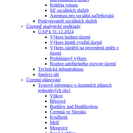
Kritéria vstupu
Síť sociálních služeb
Agentura pro sociální začleňování
Poskytovatelé sociálních služeb
Územně analytické podklady
ÚAP k 31.12.2024
Výkres hodnot území
Výkres limitů využití území
Výkres záměrů na provedení změn v
území
Problémový výkres
Rozbor udržitelného rozvoje území
Technická infrastruktura
Správci sítí
Územní plánování
Textové informace o územních plánech
jednotlivých obcí
Vítkov
Březová
Budišov nad Budišovkou
Čermná ve Slezsku
Kružberk
Melč
Moravice