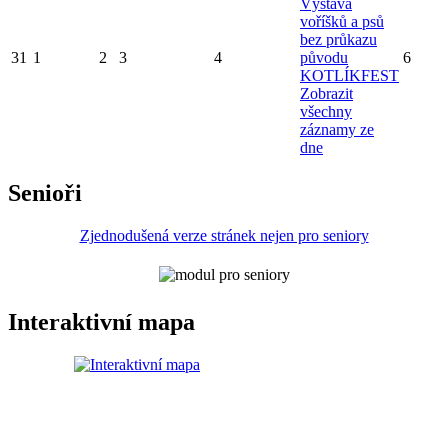
Výstava
voříšků a psů
bez průkazu
31
1
2
3
4
původu
6
KOTLÍKFEST
Zobrazit
všechny
záznamy ze
dne
Senioři
Zjednodušená verze stránek nejen pro seniory
Interaktivní mapa