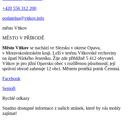
+420 556 312 200
podatelna@vitkov.info
město
Vítkov
MĚSTO V PŘÍRODĚ
Město Vítkov
se nachází ve Slezsku v okrese Opava,
v Moravskoslezském kraji. Leží v terénu Vítkovské vrchoviny
na úpatí Nízkého Jeseníku. Žije zde přibližně 5 412 obyvatel.
Vítkov je pro jižní Opavsko obec s rozšířenou působností; její
správní obvod zahrnuje 12 obcí. Městem protéká potok Čermná.
Facebook
Senioři
Rychlé odkazy
Snadno dostupné informace z našich stránek, které by vás mohly
zajímat!