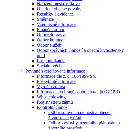
Nařízení města Vítkova
Opatření obecné povahy
Rejstříky a evidence
Směrnice
Všeobecné informace
Finanční odbor
Odbor dopravy
Odbor kultury
Odbor služeb
Odbor správních činností a obecní živnostenský
úřad
Pro podnikatele
Sociální věci
Povinně zveřejňované informace
Informace dle z. č. 106⁄1999 Sb.
Poskytnuté informace
Výroční zpráva
Informace k ochraně osobních údajů (GDPR)
Whistleblowing
Registr střetu zájmů
Kontrolní činnost
Odbor správních činností a obecní
živnostenský úřad
Odbor výstavby, územního plánování a
životního prostředí