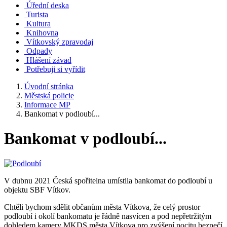
Úřední deska
Turista
Kultura
Knihovna
Vítkovský zpravodaj
Odpady
Hlášení závad
Potřebuji si vyřídit
Úvodní stránka
Městská policie
Informace MP
Bankomat v podloubí...
Bankomat v podloubí...
V dubnu 2021 Česká spořitelna umístila bankomat do podloubí u
objektu SBF Vítkov.
Chtěli bychom sdělit občanům města Vítkova, že celý prostor
podloubí i okolí bankomatu je řádně nasvícen a pod nepřetržitým
dohledem kamery MKDS města Vítkova pro zvýšení pocitu bezpečí