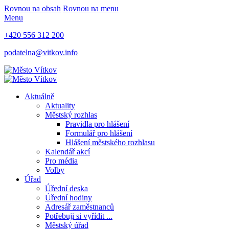
Rovnou na obsah
Rovnou na menu
Menu
+420 556 312 200
podatelna@vitkov.info
Aktuálně
Aktuality
Městský rozhlas
Pravidla pro hlášení
Formulář pro hlášení
Hlášení městského rozhlasu
Kalendář akcí
Pro média
Volby
Úřad
Úřední deska
Úřední hodiny
Adresář zaměstnanců
Potřebuji si vyřídit ...
Městský úřad