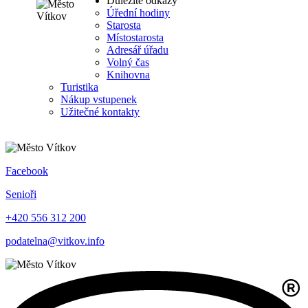
Důležité odkazy
Úřední hodiny
Starosta
Místostarosta
Adresář úřadu
Volný čas
Knihovna
Turistika
Nákup vstupenek
Užitečné kontakty
Facebook
Senioři
+420 556 312 200
podatelna@vitkov.info