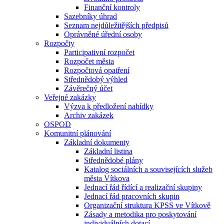
Finanční kontroly
Sazebníky úhrad
Seznam nejdůležitějších předpisů
Oprávněné úřední osoby
Rozpočty
Participativní rozpočet
Rozpočet města
Rozpočtová opatření
Střednědobý výhled
Závěrečný účet
Veřejné zakázky
Výzva k předložení nabídky
Archiv zakázek
OSPOD
Komunitní plánování
Základní dokumenty
Základní listina
Střednědobé plány
Katalog sociálních a souvisejících služeb
města Vítkova
Jednací řád řídící a realizační skupiny
Jednací řád pracovních skupin
Organizační struktura KPSS ve Vítkově
Zásady a metodika pro poskytování
individuálních dotací