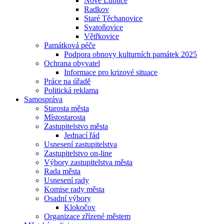
Nové Lublice
Radkov
Staré Těchanovice
Svatoňovice
Větřkovice
Památková péče
Podpora obnovy kulturních památek 2025
Ochrana obyvatel
Informace pro krizové situace
Práce na úřadě
Politická reklama
Samospráva
Starosta města
Místostarosta
Zastupitelstvo města
Jednací řád
Usnesení zastupitelstva
Zastupitelstvo on-line
Výbory zastupitelstva města
Rada města
Usnesení rady
Komise rady města
Osadní výbory
Klokočov
Organizace zřízené městem