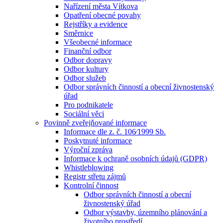
Nařízení města Vítkova
Opatření obecné povahy
Rejstříky a evidence
Směrnice
Všeobecné informace
Finanční odbor
Odbor dopravy
Odbor kultury
Odbor služeb
Odbor správních činností a obecní živnostenský
úřad
Pro podnikatele
Sociální věci
Povinně zveřejňované informace
Informace dle z. č. 106⁄1999 Sb.
Poskytnuté informace
Výroční zpráva
Informace k ochraně osobních údajů (GDPR)
Whistleblowing
Registr střetu zájmů
Kontrolní činnost
Odbor správních činností a obecní
živnostenský úřad
Odbor výstavby, územního plánování a
životního prostředí