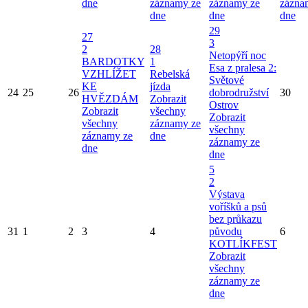
dne
záznamy ze
záznamy ze
zázna
dne
dne
dne
29
27
3
2
28
Netopýří noc
BARDOTKY
1
Esa z pralesa 2:
VZHLÍŽET
Rebelská
Světové
KE
jízda
24
25
26
dobrodružství
30
HVĚZDÁM
Zobrazit
Ostrov
Zobrazit
všechny
Zobrazit
všechny
záznamy ze
všechny
záznamy ze
dne
záznamy ze
dne
dne
5
2
Výstava
voříšků a psů
bez průkazu
31
1
2
3
4
původu
6
KOTLÍKFEST
Zobrazit
všechny
záznamy ze
dne