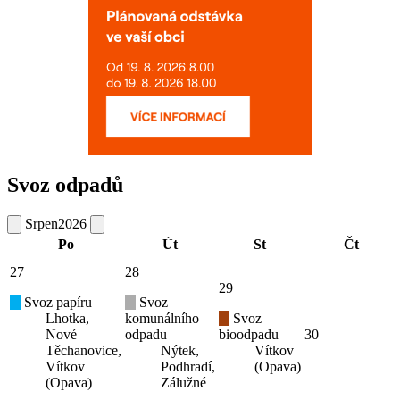
Svoz odpadů
Srpen
2026
Po
Út
St
Čt
27
28
29
Svoz papíru
Svoz
Lhotka,
komunálního
Svoz
Nové
odpadu
bioodpadu
30
Těchanovice,
Nýtek,
Vítkov
Vítkov
Podhradí,
(Opava)
(Opava)
Zálužné