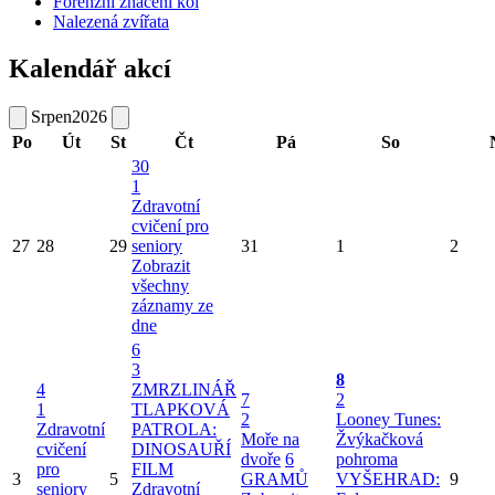
Forenzní značení kol
Nalezená zvířata
Kalendář akcí
Srpen
2026
Po
Út
St
Čt
Pá
So
30
1
Zdravotní
cvičení pro
27
28
29
seniory
31
1
2
Zobrazit
všechny
záznamy ze
dne
6
3
8
4
ZMRZLINÁŘ
7
2
1
TLAPKOVÁ
2
Looney Tunes:
Zdravotní
PATROLA:
Moře na
Žvýkačková
cvičení
DINOSAUŘÍ
dvoře
6
pohroma
pro
FILM
3
5
GRAMŮ
VYŠEHRAD:
9
seniory
Zdravotní