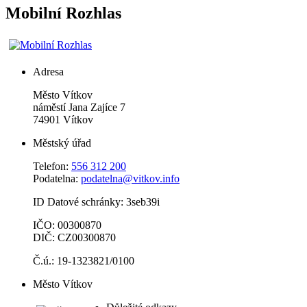
Mobilní Rozhlas
Adresa
Město Vítkov
náměstí Jana Zajíce 7
74901 Vítkov
Městský úřad
Telefon:
556 312 200
Podatelna:
podatelna@vitkov.info
ID Datové schránky: 3seb39i
IČO: 00300870
DIČ: CZ00300870
Č.ú.: 19-1323821/0100
Město Vítkov