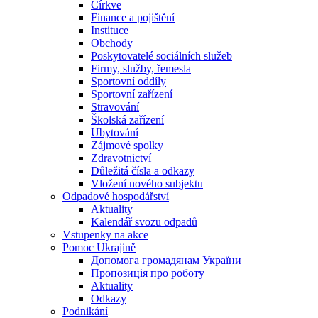
Církve
Finance a pojištění
Instituce
Obchody
Poskytovatelé sociálních služeb
Firmy, služby, řemesla
Sportovní oddíly
Sportovní zařízení
Stravování
Školská zařízení
Ubytování
Zájmové spolky
Zdravotnictví
Důležitá čísla a odkazy
Vložení nového subjektu
Odpadové hospodářství
Aktuality
Kalendář svozu odpadů
Vstupenky na akce
Pomoc Ukrajině
Допомога громадянам України
Пропозиція про роботу
Aktuality
Odkazy
Podnikání