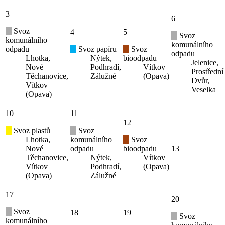
3
6
Svoz
4
5
Svoz
komunálního
komunálního
odpadu
Svoz papíru
Svoz
odpadu
Lhotka,
Nýtek,
bioodpadu
Jelenice,
Nové
Podhradí,
Vítkov
Prostřední
Těchanovice,
Zálužné
(Opava)
Dvůr,
Vítkov
Veselka
(Opava)
10
11
12
Svoz plastů
Svoz
Lhotka,
komunálního
Svoz
Nové
odpadu
bioodpadu
13
Těchanovice,
Nýtek,
Vítkov
Vítkov
Podhradí,
(Opava)
(Opava)
Zálužné
17
20
Svoz
18
19
Svoz
komunálního