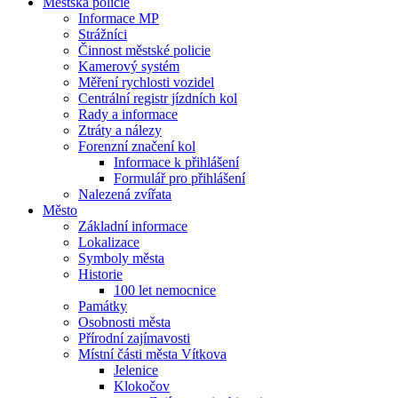
Městská policie
Informace MP
Strážníci
Činnost městské policie
Kamerový systém
Měření rychlosti vozidel
Centrální registr jízdních kol
Rady a informace
Ztráty a nálezy
Forenzní značení kol
Informace k přihlášení
Formulář pro přihlášení
Nalezená zvířata
Město
Základní informace
Lokalizace
Symboly města
Historie
100 let nemocnice
Památky
Osobnosti města
Přírodní zajímavosti
Místní části města Vítkova
Jelenice
Klokočov