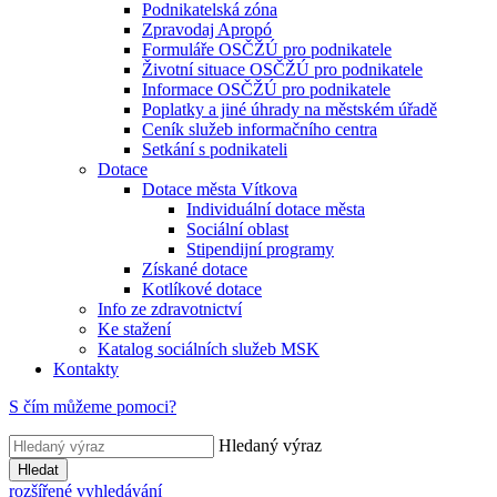
Podnikatelská zóna
Zpravodaj Apropó
Formuláře OSČŽÚ pro podnikatele
Životní situace OSČŽÚ pro podnikatele
Informace OSČŽÚ pro podnikatele
Poplatky a jiné úhrady na městském úřadě
Ceník služeb informačního centra
Setkání s podnikateli
Dotace
Dotace města Vítkova
Individuální dotace města
Sociální oblast
Stipendijní programy
Získané dotace
Kotlíkové dotace
Info ze zdravotnictví
Ke stažení
Katalog sociálních služeb MSK
Kontakty
S čím můžeme pomoci?
Hledaný výraz
Hledat
rozšířené vyhledávání