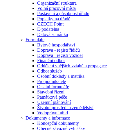
Organizační struktura
Volná pracovní místa
Postavení a působnost úřadu
Poplatky na úřadě
CZECH Point
E-podatelna
Datová schránka
Formuláře
Bytové hospodářství
Doprava - registr řidičů
Doprava - registr vozidel
Finanční odbor
Oddělení vnějších vztahů a propagace
Odbor služeb
Osobní doklady a matrika
Pro podnikatele
Ostatní formuláře
Stavební řízení
Památková péče
Územní plánování
Životní prostředí a zemědělství
Vodoprávní úřad
Dokumenty a informace
Koncepční dokumenty
Obecně závazné vyhlášky