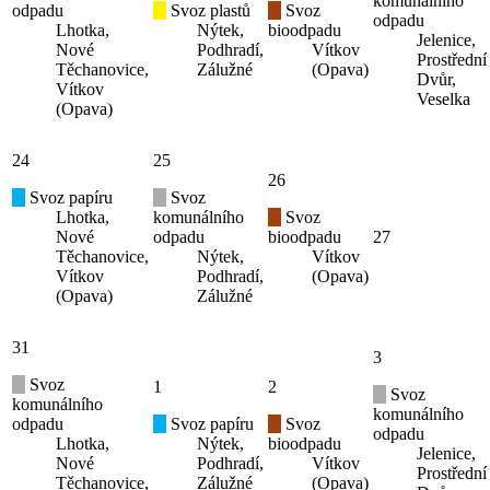
komunálního
odpadu
Svoz plastů
Svoz
odpadu
Lhotka,
Nýtek,
bioodpadu
Jelenice,
Nové
Podhradí,
Vítkov
Prostřední
Těchanovice,
Zálužné
(Opava)
Dvůr,
Vítkov
Veselka
(Opava)
24
25
26
Svoz papíru
Svoz
Lhotka,
komunálního
Svoz
Nové
odpadu
bioodpadu
27
Těchanovice,
Nýtek,
Vítkov
Vítkov
Podhradí,
(Opava)
(Opava)
Zálužné
31
3
Svoz
1
2
Svoz
komunálního
komunálního
odpadu
Svoz papíru
Svoz
odpadu
Lhotka,
Nýtek,
bioodpadu
Jelenice,
Nové
Podhradí,
Vítkov
Prostřední
Těchanovice,
Zálužné
(Opava)