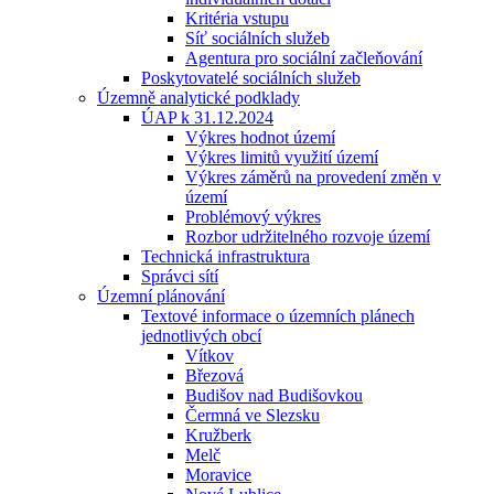
Kritéria vstupu
Síť sociálních služeb
Agentura pro sociální začleňování
Poskytovatelé sociálních služeb
Územně analytické podklady
ÚAP k 31.12.2024
Výkres hodnot území
Výkres limitů využití území
Výkres záměrů na provedení změn v
území
Problémový výkres
Rozbor udržitelného rozvoje území
Technická infrastruktura
Správci sítí
Územní plánování
Textové informace o územních plánech
jednotlivých obcí
Vítkov
Březová
Budišov nad Budišovkou
Čermná ve Slezsku
Kružberk
Melč
Moravice