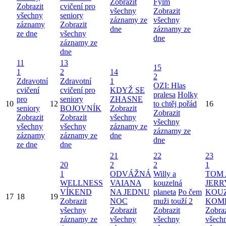
Zobrazit
Fylm
Zobrazit
cvičení pro
všechny
Zobrazit
všechny
seniory
záznamy ze
všechny
záznamy
Zobrazit
dne
záznamy ze
ze dne
všechny
dne
záznamy ze
dne
11
13
15
1
2
14
2
Zdravotní
Zdravotní
1
OZI: Hlas
cvičení
cvičení pro
KDYŽ SE
pralesa
Holky
pro
seniory
ZHASNE
10
12
to chtěj pořád
16
seniory
BOJOVNÍK
Zobrazit
Zobrazit
Zobrazit
Zobrazit
všechny
všechny
všechny
všechny
záznamy ze
záznamy ze
záznamy
záznamy ze
dne
dne
ze dne
dne
21
22
23
20
2
2
1
1
ODVÁŽNÁ
Willy a
TOM 
WELLNESS
VAIANA
kouzelná
JERR
VÍKEND
NA JEDNU
planeta
Po čem
KOU
17
18
19
Zobrazit
NOC
muži touží 2
KOM
všechny
Zobrazit
Zobrazit
Zobraz
záznamy ze
všechny
všechny
všech