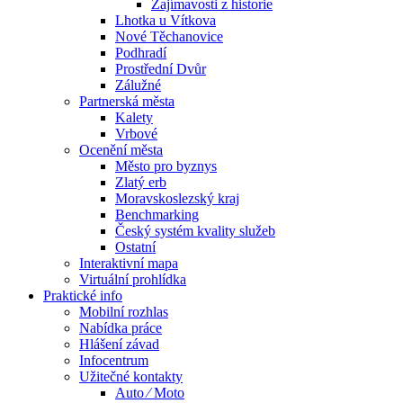
Zajímavosti z historie
Lhotka u Vítkova
Nové Těchanovice
Podhradí
Prostřední Dvůr
Zálužné
Partnerská města
Kalety
Vrbové
Ocenění města
Město pro byznys
Zlatý erb
Moravskoslezský kraj
Benchmarking
Český systém kvality služeb
Ostatní
Interaktivní mapa
Virtuální prohlídka
Praktické info
Mobilní rozhlas
Nabídka práce
Hlášení závad
Infocentrum
Užitečné kontakty
Auto ⁄ Moto