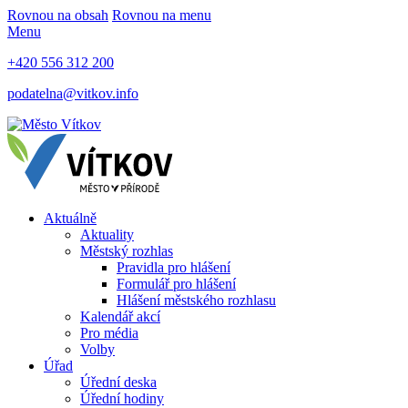
Rovnou na obsah
Rovnou na menu
Menu
+420 556 312 200
podatelna@vitkov.info
Aktuálně
Aktuality
Městský rozhlas
Pravidla pro hlášení
Formulář pro hlášení
Hlášení městského rozhlasu
Kalendář akcí
Pro média
Volby
Úřad
Úřední deska
Úřední hodiny