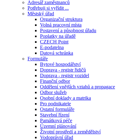
Adresář zaměstnanců
Potřebuji si vyřídit ...
Městský úřad
Organizační struktura
Volná pracovní místa
Postavení a působnost úřadu
Poplatky na úřadě
CZECH Point
E-podatelna
Datová schránka
Formuláře
Bytové hospodářství
Doprava - registr řidičů
Doprava - registr vozidel
Finanční odbor
Oddělení vnějších vztahů a propagace
Odbor služeb
Osobní doklady a matrika
Pro podnikatele
Ostatní formuláře
Stavební řízení
Památková péče
Územní plánování
Životní prostředí a zemědělství
Vodoprávní úřad