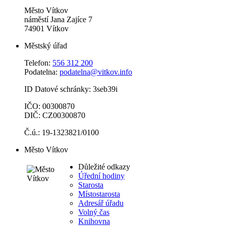
Město Vítkov
náměstí Jana Zajíce 7
74901 Vítkov
Městský úřad
Telefon:
556 312 200
Podatelna:
podatelna@vitkov.info
ID Datové schránky: 3seb39i
IČO: 00300870
DIČ: CZ00300870
Č.ú.: 19-1323821/0100
Město Vítkov
Důležité odkazy
Úřední hodiny
Starosta
Místostarosta
Adresář úřadu
Volný čas
Knihovna