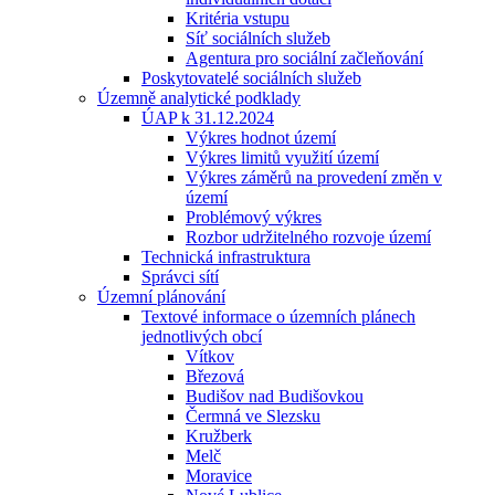
Kritéria vstupu
Síť sociálních služeb
Agentura pro sociální začleňování
Poskytovatelé sociálních služeb
Územně analytické podklady
ÚAP k 31.12.2024
Výkres hodnot území
Výkres limitů využití území
Výkres záměrů na provedení změn v
území
Problémový výkres
Rozbor udržitelného rozvoje území
Technická infrastruktura
Správci sítí
Územní plánování
Textové informace o územních plánech
jednotlivých obcí
Vítkov
Březová
Budišov nad Budišovkou
Čermná ve Slezsku
Kružberk
Melč
Moravice