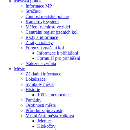
Městská policie
Informace MP
Strážníci
Činnost městské policie
Kamerový systém
Měření rychlosti vozidel
Centrální registr jízdních kol
Rady a informace
Ztráty a nálezy
Forenzní značení kol
Informace k přihlášení
Formulář pro přihlášení
Nalezená zvířata
Město
Základní informace
Lokalizace
Symboly města
Historie
100 let nemocnice
Památky
Osobnosti města
Přírodní zajímavosti
Místní části města Vítkova
Jelenice
Klokočov