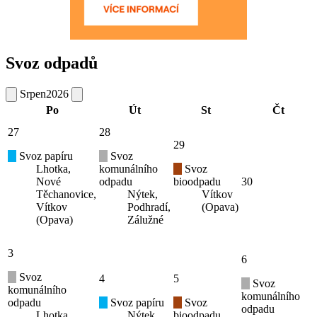
Svoz odpadů
Srpen
2026
Po
Út
St
Čt
27
28
29
Svoz papíru
Svoz
Lhotka,
komunálního
Svoz
Nové
odpadu
bioodpadu
30
Těchanovice,
Nýtek,
Vítkov
Vítkov
Podhradí,
(Opava)
(Opava)
Zálužné
3
6
Svoz
4
5
Svoz
komunálního
komunálního
odpadu
Svoz papíru
Svoz
odpadu
Lhotka,
Nýtek,
bioodpadu