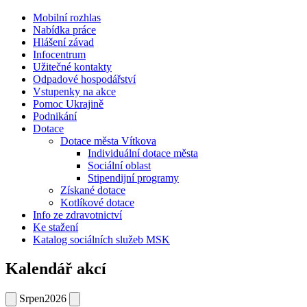
Mobilní rozhlas
Nabídka práce
Hlášení závad
Infocentrum
Užitečné kontakty
Odpadové hospodářství
Vstupenky na akce
Pomoc Ukrajině
Podnikání
Dotace
Dotace města Vítkova
Individuální dotace města
Sociální oblast
Stipendijní programy
Získané dotace
Kotlíkové dotace
Info ze zdravotnictví
Ke stažení
Katalog sociálních služeb MSK
Kalendář akcí
Srpen
2026