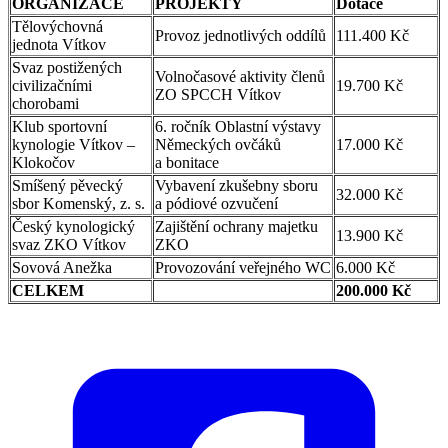
ORGANIZACE
PROJEKTY
Dotace
Tělovýchovná
Provoz jednotlivých oddílů
111.400 Kč
jednota Vítkov
Svaz postižených
Volnočasové aktivity členů
civilizačními
19.700 Kč
ZO SPCCH Vítkov
chorobami
Klub sportovní
6. ročník Oblastní výstavy
kynologie Vítkov –
Německých ovčáků
17.000 Kč
Klokočov
a bonitace
Smíšený pěvecký
Vybavení zkušebny sboru
32.000 Kč
sbor Komenský, z. s.
a pódiové ozvučení
Český kynologický
Zajištění ochrany majetku
13.900 Kč
svaz ZKO Vítkov
ZKO
Sovová Anežka
Provozování veřejného WC
6.000 Kč
CELKEM
200.000 Kč