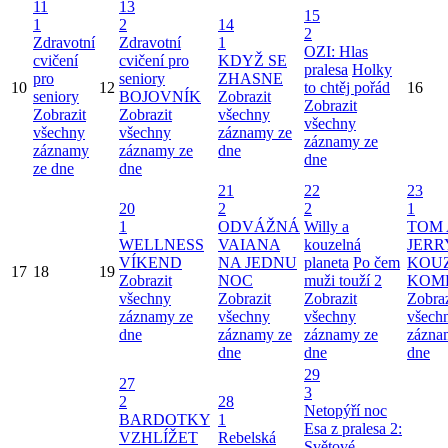
11
13
15
1
2
14
2
Zdravotní
Zdravotní
1
OZI: Hlas
cvičení
cvičení pro
KDYŽ SE
pralesa
Holky
pro
seniory
ZHASNE
10
12
to chtěj pořád
16
seniory
BOJOVNÍK
Zobrazit
Zobrazit
Zobrazit
Zobrazit
všechny
všechny
všechny
všechny
záznamy ze
záznamy ze
záznamy
záznamy ze
dne
dne
ze dne
dne
21
22
23
20
2
2
1
1
ODVÁŽNÁ
Willy a
TOM 
WELLNESS
VAIANA
kouzelná
JERR
VÍKEND
NA JEDNU
planeta
Po čem
KOU
17
18
19
Zobrazit
NOC
muži touží 2
KOM
všechny
Zobrazit
Zobrazit
Zobraz
záznamy ze
všechny
všechny
všech
dne
záznamy ze
záznamy ze
zázna
dne
dne
dne
29
27
3
2
28
Netopýří noc
BARDOTKY
1
Esa z pralesa 2:
VZHLÍŽET
Rebelská
Světové