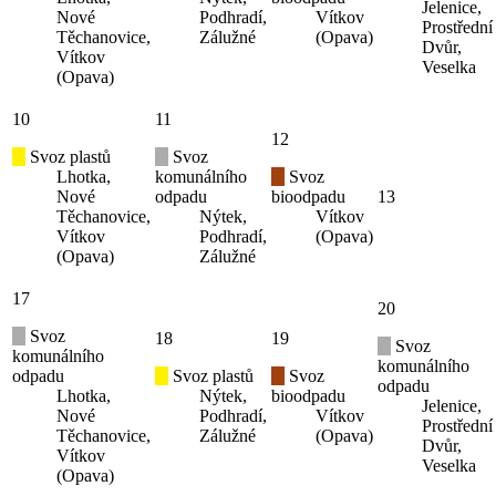
Jelenice,
Nové
Podhradí,
Vítkov
Prostřední
Těchanovice,
Zálužné
(Opava)
Dvůr,
Vítkov
Veselka
(Opava)
10
11
12
Svoz plastů
Svoz
Lhotka,
komunálního
Svoz
Nové
odpadu
bioodpadu
13
Těchanovice,
Nýtek,
Vítkov
Vítkov
Podhradí,
(Opava)
(Opava)
Zálužné
17
20
Svoz
18
19
Svoz
komunálního
komunálního
odpadu
Svoz plastů
Svoz
odpadu
Lhotka,
Nýtek,
bioodpadu
Jelenice,
Nové
Podhradí,
Vítkov
Prostřední
Těchanovice,
Zálužné
(Opava)
Dvůr,
Vítkov
Veselka
(Opava)