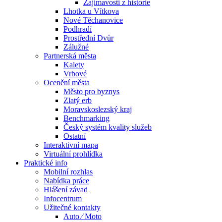
Zajímavosti z historie
Lhotka u Vítkova
Nové Těchanovice
Podhradí
Prostřední Dvůr
Zálužné
Partnerská města
Kalety
Vrbové
Ocenění města
Město pro byznys
Zlatý erb
Moravskoslezský kraj
Benchmarking
Český systém kvality služeb
Ostatní
Interaktivní mapa
Virtuální prohlídka
Praktické info
Mobilní rozhlas
Nabídka práce
Hlášení závad
Infocentrum
Užitečné kontakty
Auto ⁄ Moto