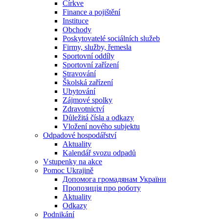
Církve
Finance a pojištění
Instituce
Obchody
Poskytovatelé sociálních služeb
Firmy, služby, řemesla
Sportovní oddíly
Sportovní zařízení
Stravování
Školská zařízení
Ubytování
Zájmové spolky
Zdravotnictví
Důležitá čísla a odkazy
Vložení nového subjektu
Odpadové hospodářství
Aktuality
Kalendář svozu odpadů
Vstupenky na akce
Pomoc Ukrajině
Допомога громадянам України
Пропозиція про роботу
Aktuality
Odkazy
Podnikání