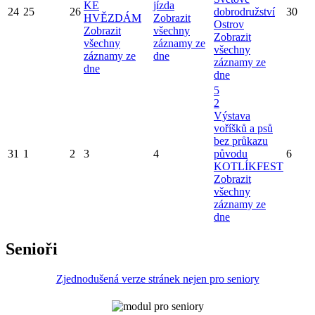
KE
jízda
24
25
26
dobrodružství
30
HVĚZDÁM
Zobrazit
Ostrov
Zobrazit
všechny
Zobrazit
všechny
záznamy ze
všechny
záznamy ze
dne
záznamy ze
dne
dne
5
2
Výstava
voříšků a psů
bez průkazu
31
1
2
3
4
původu
6
KOTLÍKFEST
Zobrazit
všechny
záznamy ze
dne
Senioři
Zjednodušená verze stránek nejen pro seniory