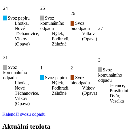
24
25
26
Svoz papíru
Svoz
Lhotka,
komunálního
Svoz
Nové
odpadu
bioodpadu
27
Těchanovice,
Nýtek,
Vítkov
Vítkov
Podhradí,
(Opava)
(Opava)
Zálužné
31
3
Svoz
1
2
Svoz
komunálního
komunálního
odpadu
Svoz papíru
Svoz
odpadu
Lhotka,
Nýtek,
bioodpadu
Jelenice,
Nové
Podhradí,
Vítkov
Prostřední
Těchanovice,
Zálužné
(Opava)
Dvůr,
Vítkov
Veselka
(Opava)
Kalendář svozu odpadu
Aktuální teplota