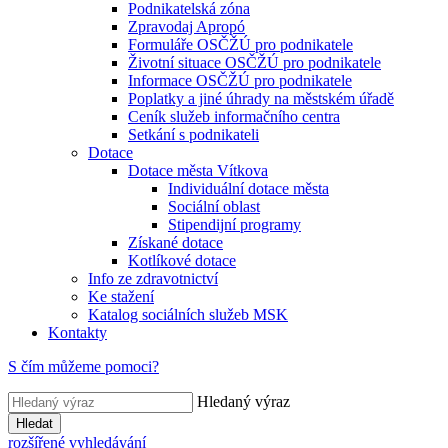
Podnikatelská zóna
Zpravodaj Apropó
Formuláře OSČŽÚ pro podnikatele
Životní situace OSČŽÚ pro podnikatele
Informace OSČŽÚ pro podnikatele
Poplatky a jiné úhrady na městském úřadě
Ceník služeb informačního centra
Setkání s podnikateli
Dotace
Dotace města Vítkova
Individuální dotace města
Sociální oblast
Stipendijní programy
Získané dotace
Kotlíkové dotace
Info ze zdravotnictví
Ke stažení
Katalog sociálních služeb MSK
Kontakty
S čím můžeme pomoci?
Hledaný výraz
Hledat
rozšířené vyhledávání