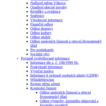
Nařízení města Vítkova
Opatření obecné povahy
Rejstříky a evidence
Směrnice
Všeobecné informace
Finanční odbor
Odbor dopravy
Odbor kultury
Odbor služeb
Odbor správních činností a obecní živnostenský
úřad
Pro podnikatele
Sociální věci
Povinně zveřejňované informace
Informace dle z. č. 106⁄1999 Sb.
Poskytnuté informace
Výroční zpráva
Informace k ochraně osobních údajů (GDPR)
Whistleblowing
Registr střetu zájmů
Kontrolní činnost
Odbor správních činností a obecní
živnostenský úřad
Odbor výstavby, územního plánování a
životního prostředí