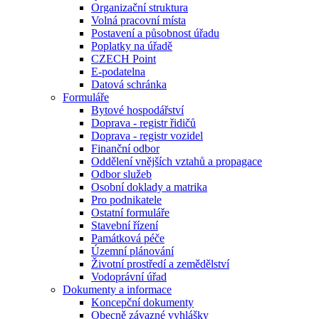
Organizační struktura
Volná pracovní místa
Postavení a působnost úřadu
Poplatky na úřadě
CZECH Point
E-podatelna
Datová schránka
Formuláře
Bytové hospodářství
Doprava - registr řidičů
Doprava - registr vozidel
Finanční odbor
Oddělení vnějších vztahů a propagace
Odbor služeb
Osobní doklady a matrika
Pro podnikatele
Ostatní formuláře
Stavební řízení
Památková péče
Územní plánování
Životní prostředí a zemědělství
Vodoprávní úřad
Dokumenty a informace
Koncepční dokumenty
Obecně závazné vyhlášky