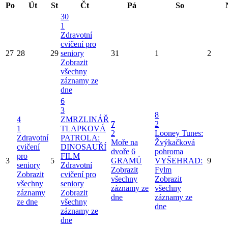
Po
Út
St
Čt
Pá
So
30
1
Zdravotní
cvičení pro
27
28
29
seniory
31
1
2
Zobrazit
všechny
záznamy ze
dne
6
3
8
4
ZMRZLINÁŘ
7
2
1
TLAPKOVÁ
2
Looney Tunes:
Zdravotní
PATROLA:
Moře na
Žvýkačková
cvičení
DINOSAUŘÍ
dvoře
6
pohroma
pro
FILM
3
5
GRAMŮ
VYŠEHRAD:
9
seniory
Zdravotní
Zobrazit
Fylm
Zobrazit
cvičení pro
všechny
Zobrazit
všechny
seniory
záznamy ze
všechny
záznamy
Zobrazit
dne
záznamy ze
ze dne
všechny
dne
záznamy ze
dne