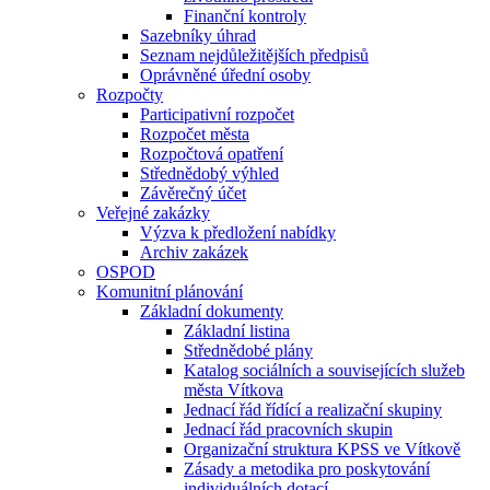
Finanční kontroly
Sazebníky úhrad
Seznam nejdůležitějších předpisů
Oprávněné úřední osoby
Rozpočty
Participativní rozpočet
Rozpočet města
Rozpočtová opatření
Střednědobý výhled
Závěrečný účet
Veřejné zakázky
Výzva k předložení nabídky
Archiv zakázek
OSPOD
Komunitní plánování
Základní dokumenty
Základní listina
Střednědobé plány
Katalog sociálních a souvisejících služeb
města Vítkova
Jednací řád řídící a realizační skupiny
Jednací řád pracovních skupin
Organizační struktura KPSS ve Vítkově
Zásady a metodika pro poskytování
individuálních dotací