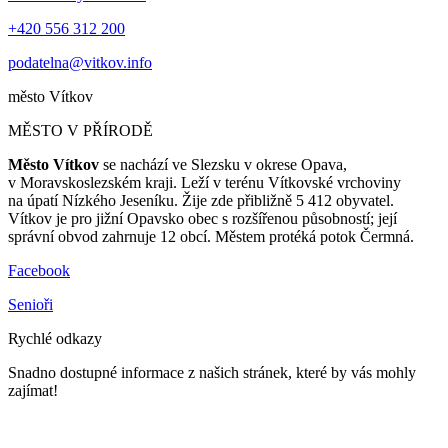
+420 556 312 200
podatelna@vitkov.info
město
Vítkov
MĚSTO V PŘÍRODĚ
Město Vítkov
se nachází ve Slezsku v okrese Opava,
v Moravskoslezském kraji. Leží v terénu Vítkovské vrchoviny
na úpatí Nízkého Jeseníku. Žije zde přibližně 5 412 obyvatel.
Vítkov je pro jižní Opavsko obec s rozšířenou působností; její
správní obvod zahrnuje 12 obcí. Městem protéká potok Čermná.
Facebook
Senioři
Rychlé odkazy
Snadno dostupné informace z našich stránek, které by vás mohly
zajímat!