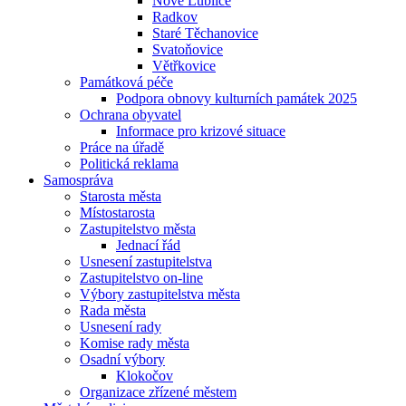
Nové Lublice
Radkov
Staré Těchanovice
Svatoňovice
Větřkovice
Památková péče
Podpora obnovy kulturních památek 2025
Ochrana obyvatel
Informace pro krizové situace
Práce na úřadě
Politická reklama
Samospráva
Starosta města
Místostarosta
Zastupitelstvo města
Jednací řád
Usnesení zastupitelstva
Zastupitelstvo on-line
Výbory zastupitelstva města
Rada města
Usnesení rady
Komise rady města
Osadní výbory
Klokočov
Organizace zřízené městem