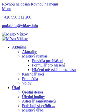
Rovnou na obsah
Rovnou na menu
Menu
+420 556 312 200
podatelna@vitkov.info
Aktuálně
Aktuality
Městský rozhlas
Pravidla pro hlášení
Formulář pro hlášení
Hlášení městského rozhlasu
Kalendář akcí
Pro média
Volby
Úřad
Úřední deska
Úřední hodiny
Adresář zaměstnanců
Potřebuji si vyřídit ...
Městský úřad