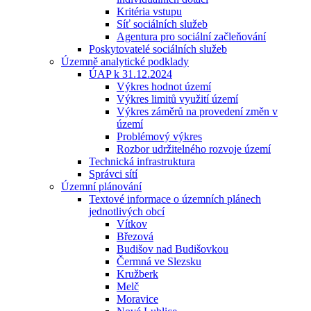
Kritéria vstupu
Síť sociálních služeb
Agentura pro sociální začleňování
Poskytovatelé sociálních služeb
Územně analytické podklady
ÚAP k 31.12.2024
Výkres hodnot území
Výkres limitů využití území
Výkres záměrů na provedení změn v
území
Problémový výkres
Rozbor udržitelného rozvoje území
Technická infrastruktura
Správci sítí
Územní plánování
Textové informace o územních plánech
jednotlivých obcí
Vítkov
Březová
Budišov nad Budišovkou
Čermná ve Slezsku
Kružberk
Melč
Moravice