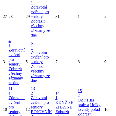
1
Zdravotní
cvičení pro
27
28
29
seniory
31
1
2
Zobrazit
všechny
záznamy ze
dne
4
6
1
1
Zdravotní
Zdravotní
cvičení
cvičení pro
pro
3
5
seniory
7
8
9
seniory
Zobrazit
Zobrazit
všechny
všechny
záznamy ze
záznamy
dne
ze dne
11
13
15
1
2
14
2
Zdravotní
Zdravotní
1
OZI: Hlas
cvičení
cvičení pro
KDYŽ SE
pralesa
Holky
pro
seniory
ZHASNE
10
12
to chtěj pořád
16
seniory
BOJOVNÍK
Zobrazit
Zobrazit