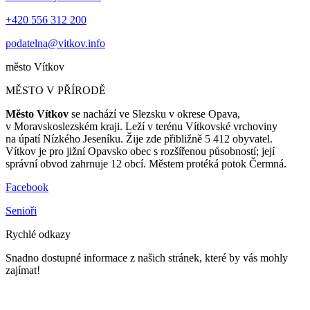
+420 556 312 200
podatelna@vitkov.info
město
Vítkov
MĚSTO V PŘÍRODĚ
Město Vítkov
se nachází ve Slezsku v okrese Opava,
v Moravskoslezském kraji. Leží v terénu Vítkovské vrchoviny
na úpatí Nízkého Jeseníku. Žije zde přibližně 5 412 obyvatel.
Vítkov je pro jižní Opavsko obec s rozšířenou působností; její
správní obvod zahrnuje 12 obcí. Městem protéká potok Čermná.
Facebook
Senioři
Rychlé odkazy
Snadno dostupné informace z našich stránek, které by vás mohly
zajímat!