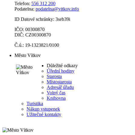
Telefon:
556 312 200
Podatelna:
podatelna@vitkov.info
ID Datové schránky: 3seb39i
IČO: 00300870
DIČ: CZ00300870
Č.ú.: 19-1323821/0100
Město Vítkov
Důležité odkazy
Úřední hodiny
Starosta
Místostarosta
Adresář úřadu
Volný čas
Knihovna
Turistika
Nákup vstupenek
Užitečné kontakty