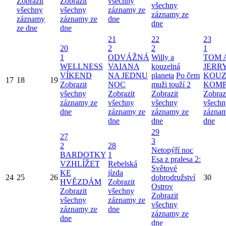
Zobrazit
Zobrazit
všechny
všechny
všechny
všechny
záznamy ze
záznamy ze
záznamy
záznamy ze
dne
dne
ze dne
dne
21
22
23
20
2
2
1
1
ODVÁŽNÁ
Willy a
TOM 
WELLNESS
VAIANA
kouzelná
JERRY
VÍKEND
NA JEDNU
planeta
Po čem
KOUZ
17
18
19
Zobrazit
NOC
muži touží 2
KOMP
všechny
Zobrazit
Zobrazit
Zobraz
záznamy ze
všechny
všechny
všechn
dne
záznamy ze
záznamy ze
záznam
dne
dne
dne
29
27
3
2
28
Netopýří noc
BARDOTKY
1
Esa z pralesa 2:
VZHLÍŽET
Rebelská
Světové
KE
jízda
24
25
26
dobrodružství
30
HVĚZDÁM
Zobrazit
Ostrov
Zobrazit
všechny
Zobrazit
všechny
záznamy ze
všechny
záznamy ze
dne
záznamy ze
dne
dne