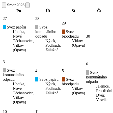
Srpen
2026
Po
Út
St
Čt
27
28
29
Svoz papíru
Svoz
Lhotka,
komunálního
Svoz
Nové
odpadu
bioodpadu
30
Těchanovice,
Nýtek,
Vítkov
Vítkov
Podhradí,
(Opava)
(Opava)
Zálužné
3
6
Svoz
4
5
Svoz
komunálního
komunálního
odpadu
Svoz papíru
Svoz
odpadu
Lhotka,
Nýtek,
bioodpadu
Jelenice,
Nové
Podhradí,
Vítkov
Prostřední
Těchanovice,
Zálužné
(Opava)
Dvůr,
Vítkov
Veselka
(Opava)
10
11