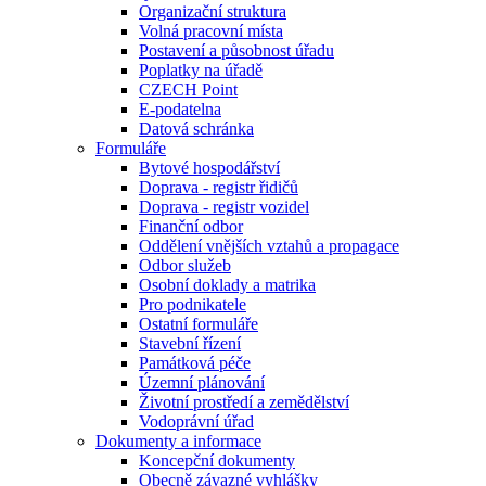
Organizační struktura
Volná pracovní místa
Postavení a působnost úřadu
Poplatky na úřadě
CZECH Point
E-podatelna
Datová schránka
Formuláře
Bytové hospodářství
Doprava - registr řidičů
Doprava - registr vozidel
Finanční odbor
Oddělení vnějších vztahů a propagace
Odbor služeb
Osobní doklady a matrika
Pro podnikatele
Ostatní formuláře
Stavební řízení
Památková péče
Územní plánování
Životní prostředí a zemědělství
Vodoprávní úřad
Dokumenty a informace
Koncepční dokumenty
Obecně závazné vyhlášky