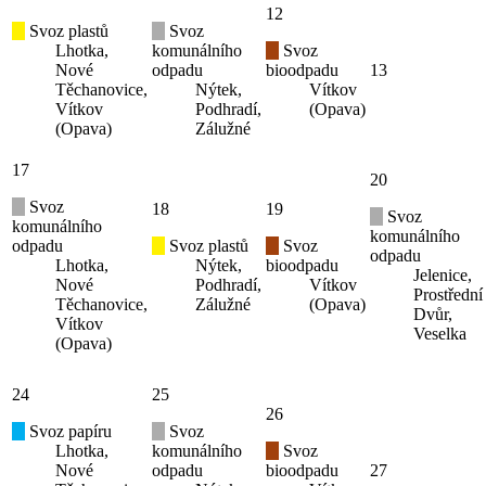
12
Svoz plastů
Svoz
Lhotka,
komunálního
Svoz
Nové
odpadu
bioodpadu
13
Těchanovice,
Nýtek,
Vítkov
Vítkov
Podhradí,
(Opava)
(Opava)
Zálužné
17
20
Svoz
18
19
Svoz
komunálního
komunálního
odpadu
Svoz plastů
Svoz
odpadu
Lhotka,
Nýtek,
bioodpadu
Jelenice,
Nové
Podhradí,
Vítkov
Prostřední
Těchanovice,
Zálužné
(Opava)
Dvůr,
Vítkov
Veselka
(Opava)
24
25
26
Svoz papíru
Svoz
Lhotka,
komunálního
Svoz
Nové
odpadu
bioodpadu
27