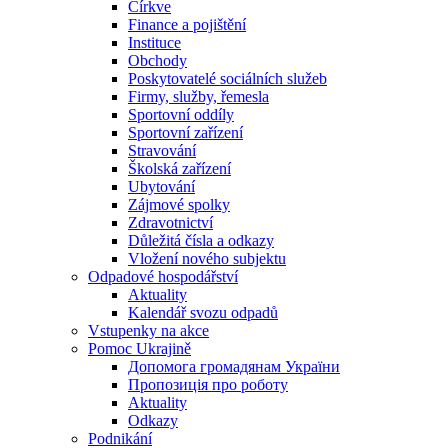
Církve
Finance a pojištění
Instituce
Obchody
Poskytovatelé sociálních služeb
Firmy, služby, řemesla
Sportovní oddíly
Sportovní zařízení
Stravování
Školská zařízení
Ubytování
Zájmové spolky
Zdravotnictví
Důležitá čísla a odkazy
Vložení nového subjektu
Odpadové hospodářství
Aktuality
Kalendář svozu odpadů
Vstupenky na akce
Pomoc Ukrajině
Допомога громадянам України
Пропозиція про роботу
Aktuality
Odkazy
Podnikání