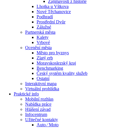
Zajímavosti z historie
Lhotka u Vítkova
Nové Těchanovice
Podhradí
Prostřední Dvůr
Zálužné
Partnerská města
Kalety
Vrbové
Ocenění města
Město pro byznys
Zlatý erb
Moravskoslezský kraj
Benchmarking
Český systém kvality služeb
Ostatní
Interaktivní mapa
Virtuální prohlídka
Praktické info
Mobilní rozhlas
Nabídka práce
Hlášení závad
Infocentrum
Užitečné kontakty
Auto ⁄ Moto