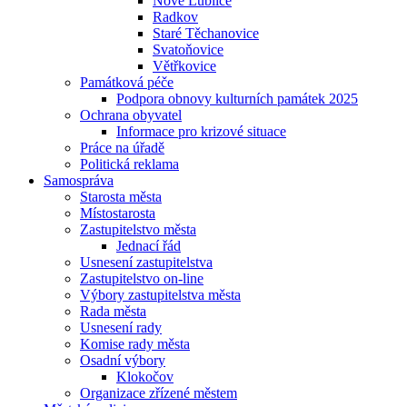
Nové Lublice
Radkov
Staré Těchanovice
Svatoňovice
Větřkovice
Památková péče
Podpora obnovy kulturních památek 2025
Ochrana obyvatel
Informace pro krizové situace
Práce na úřadě
Politická reklama
Samospráva
Starosta města
Místostarosta
Zastupitelstvo města
Jednací řád
Usnesení zastupitelstva
Zastupitelstvo on-line
Výbory zastupitelstva města
Rada města
Usnesení rady
Komise rady města
Osadní výbory
Klokočov
Organizace zřízené městem