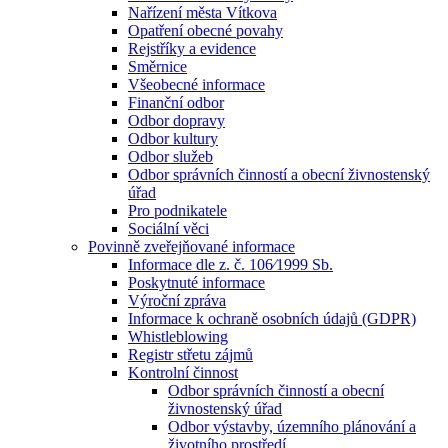
Nařízení města Vítkova
Opatření obecné povahy
Rejstříky a evidence
Směrnice
Všeobecné informace
Finanční odbor
Odbor dopravy
Odbor kultury
Odbor služeb
Odbor správních činností a obecní živnostenský
úřad
Pro podnikatele
Sociální věci
Povinně zveřejňované informace
Informace dle z. č. 106⁄1999 Sb.
Poskytnuté informace
Výroční zpráva
Informace k ochraně osobních údajů (GDPR)
Whistleblowing
Registr střetu zájmů
Kontrolní činnost
Odbor správních činností a obecní
živnostenský úřad
Odbor výstavby, územního plánování a
životního prostředí