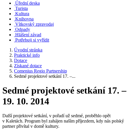
Úřední deska
Turista
Kultura
Knihovna
Vítkovský zpravodaj
Odpady
Hlášení závad
Potřebuji si vyřídit
Úvodní stránka
Praktické info
Dotace
Získané dotace
Comenius Regio Partnership
Sedmé projektové setkání 17. –...
Sedmé projektové setkání 17. –
19. 10. 2014
Další projektové setkání, v pořadí už sedmé, proběhlo opět
v Kaletách. Program byl zahájen naším příjezdem, kdy nás polský
partner přivítal v domě kultury.