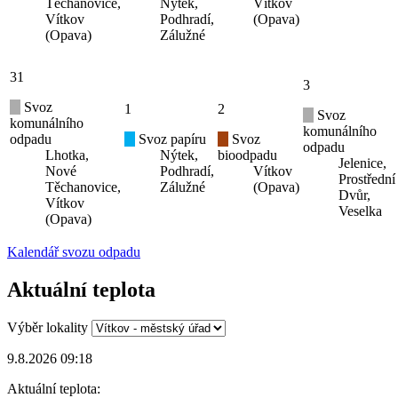
Těchanovice,
Nýtek,
Vítkov
Vítkov
Podhradí,
(Opava)
(Opava)
Zálužné
31
3
Svoz
1
2
Svoz
komunálního
komunálního
odpadu
Svoz papíru
Svoz
odpadu
Lhotka,
Nýtek,
bioodpadu
Jelenice,
Nové
Podhradí,
Vítkov
Prostřední
Těchanovice,
Zálužné
(Opava)
Dvůr,
Vítkov
Veselka
(Opava)
Kalendář svozu odpadu
Aktuální teplota
Výběr lokality
9.8.2026 09:18
Aktuální teplota: