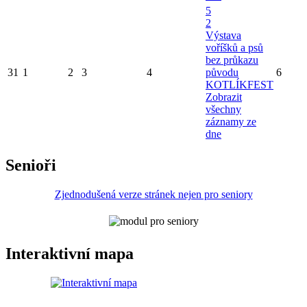
5
2
Výstava
voříšků a psů
bez průkazu
31
1
2
3
4
původu
6
KOTLÍKFEST
Zobrazit
všechny
záznamy ze
dne
Senioři
Zjednodušená verze stránek nejen pro seniory
Interaktivní mapa