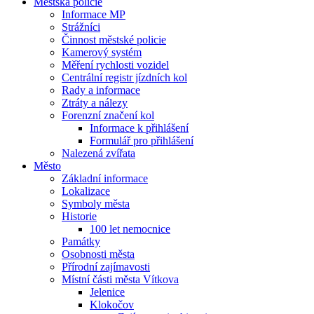
Městská policie
Informace MP
Strážníci
Činnost městské policie
Kamerový systém
Měření rychlosti vozidel
Centrální registr jízdních kol
Rady a informace
Ztráty a nálezy
Forenzní značení kol
Informace k přihlášení
Formulář pro přihlášení
Nalezená zvířata
Město
Základní informace
Lokalizace
Symboly města
Historie
100 let nemocnice
Památky
Osobnosti města
Přírodní zajímavosti
Místní části města Vítkova
Jelenice
Klokočov