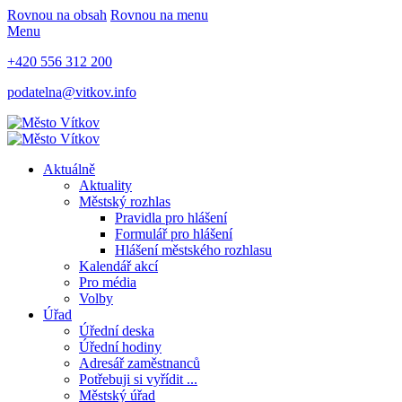
Rovnou na obsah
Rovnou na menu
Menu
+420 556 312 200
podatelna@vitkov.info
Aktuálně
Aktuality
Městský rozhlas
Pravidla pro hlášení
Formulář pro hlášení
Hlášení městského rozhlasu
Kalendář akcí
Pro média
Volby
Úřad
Úřední deska
Úřední hodiny
Adresář zaměstnanců
Potřebuji si vyřídit ...
Městský úřad