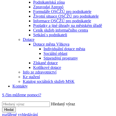
Podnikatelská zóna
Zpravodaj Apropó
Formuláře OSČŽÚ pro podnikatele
Životní situace OSČŽÚ pro podnikatele
Informace OSČŽÚ pro podnikatele
Poplatky a jiné úhrady na městském úřadě
Ceník služeb informačního centra
Setkání s podnikateli
Dotace
Dotace města Vítkova
Individuální dotace města
Sociální oblast
Stipendijní programy
Získané dotace
Kotlíkové dotace
Info ze zdravotnictví
Ke stažení
Katalog sociálních služeb MSK
Kontakty
S čím můžeme pomoci?
Hledaný výraz
Hledat
rozšířené vyhledávání