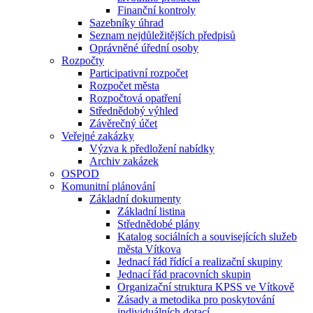
Finanční kontroly
Sazebníky úhrad
Seznam nejdůležitějších předpisů
Oprávněné úřední osoby
Rozpočty
Participativní rozpočet
Rozpočet města
Rozpočtová opatření
Střednědobý výhled
Závěrečný účet
Veřejné zakázky
Výzva k předložení nabídky
Archiv zakázek
OSPOD
Komunitní plánování
Základní dokumenty
Základní listina
Střednědobé plány
Katalog sociálních a souvisejících služeb
města Vítkova
Jednací řád řídící a realizační skupiny
Jednací řád pracovních skupin
Organizační struktura KPSS ve Vítkově
Zásady a metodika pro poskytování
individuálních dotací