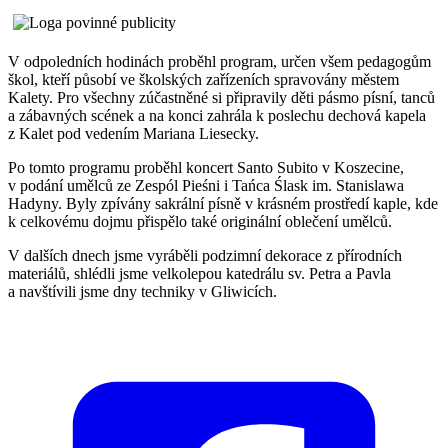
V odpoledních hodinách proběhl program, určen všem pedagogům
škol, kteří působí ve školských zařízeních spravovány městem
Kalety. Pro všechny zúčastněné si připravily děti pásmo písní, tanců
a zábavných scének a na konci zahrála k poslechu dechová kapela
z Kalet pod vedením Mariana Liesecky.
Po tomto programu proběhl koncert Santo Subito v Koszecine,
v podání umělců ze Zespól Pieśni i Tańca Ślask im. Stanislawa
Hadyny. Byly zpívány sakrální písně v krásném prostředí kaple, kde
k celkovému dojmu přispělo také originální oblečení umělců.
V dalších dnech jsme vyráběli podzimní dekorace z přírodních
materiálů, shlédli jsme velkolepou katedrálu sv. Petra a Pavla
a navštívili jsme dny techniky v Gliwicích.