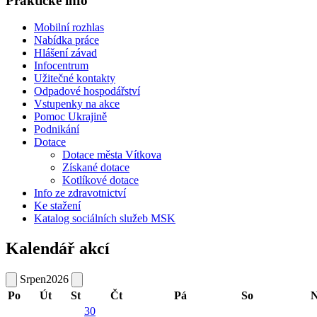
Praktické info
Mobilní rozhlas
Nabídka práce
Hlášení závad
Infocentrum
Užitečné kontakty
Odpadové hospodářství
Vstupenky na akce
Pomoc Ukrajině
Podnikání
Dotace
Dotace města Vítkova
Získané dotace
Kotlíkové dotace
Info ze zdravotnictví
Ke stažení
Katalog sociálních služeb MSK
Kalendář akcí
Srpen
2026
Po
Út
St
Čt
Pá
So
N
30