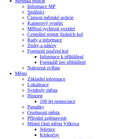
Městská policie
Informace MP
Strážníci
Činnost městské policie
Kamerový systém
Měření rychlosti vozidel
Centrální registr jízdních kol
Rady a informace
Ztráty a nálezy
Forenzní značení kol
Informace k přihlášení
Formulář pro přihlášení
Nalezená zvířata
Město
Základní informace
Lokalizace
Symboly města
Historie
100 let nemocnice
Památky
Osobnosti města
Přírodní zajímavosti
Místní části města Vítkova
Jelenice
Klokočov