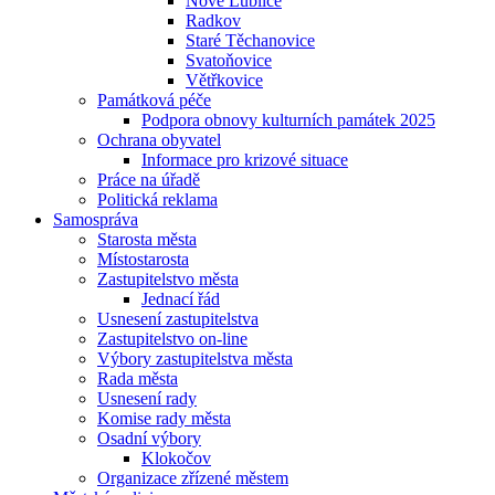
Nové Lublice
Radkov
Staré Těchanovice
Svatoňovice
Větřkovice
Památková péče
Podpora obnovy kulturních památek 2025
Ochrana obyvatel
Informace pro krizové situace
Práce na úřadě
Politická reklama
Samospráva
Starosta města
Místostarosta
Zastupitelstvo města
Jednací řád
Usnesení zastupitelstva
Zastupitelstvo on-line
Výbory zastupitelstva města
Rada města
Usnesení rady
Komise rady města
Osadní výbory
Klokočov
Organizace zřízené městem