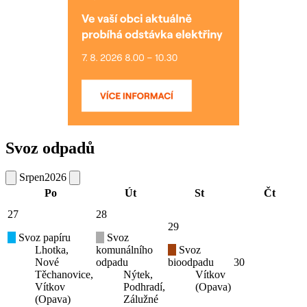
Svoz odpadů
Srpen
2026
Po
Út
St
Čt
27
28
29
Svoz papíru
Svoz
Lhotka,
komunálního
Svoz
Nové
odpadu
bioodpadu
30
Těchanovice,
Nýtek,
Vítkov
Vítkov
Podhradí,
(Opava)
(Opava)
Zálužné