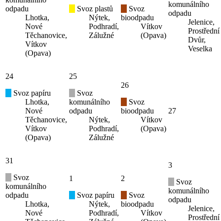
komunálního
odpadu
Svoz plastů
Svoz
odpadu
Lhotka,
Nýtek,
bioodpadu
Jelenice,
Nové
Podhradí,
Vítkov
Prostřední
Těchanovice,
Zálužné
(Opava)
Dvůr,
Vítkov
Veselka
(Opava)
24
25
26
Svoz papíru
Svoz
Lhotka,
komunálního
Svoz
Nové
odpadu
bioodpadu
27
Těchanovice,
Nýtek,
Vítkov
Vítkov
Podhradí,
(Opava)
(Opava)
Zálužné
31
3
Svoz
1
2
Svoz
komunálního
komunálního
odpadu
Svoz papíru
Svoz
odpadu
Lhotka,
Nýtek,
bioodpadu
Jelenice,
Nové
Podhradí,
Vítkov
Prostřední