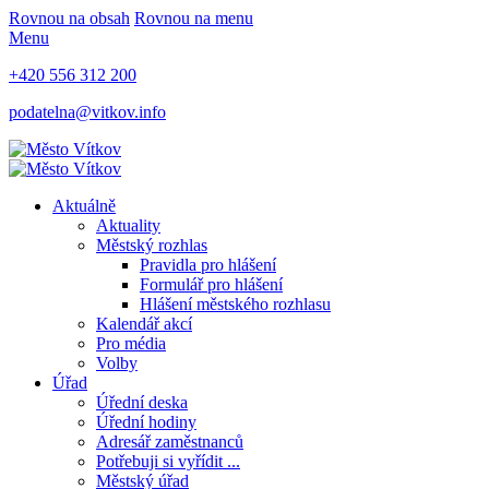
Rovnou na obsah
Rovnou na menu
Menu
+420 556 312 200
podatelna@vitkov.info
Aktuálně
Aktuality
Městský rozhlas
Pravidla pro hlášení
Formulář pro hlášení
Hlášení městského rozhlasu
Kalendář akcí
Pro média
Volby
Úřad
Úřední deska
Úřední hodiny
Adresář zaměstnanců
Potřebuji si vyřídit ...
Městský úřad