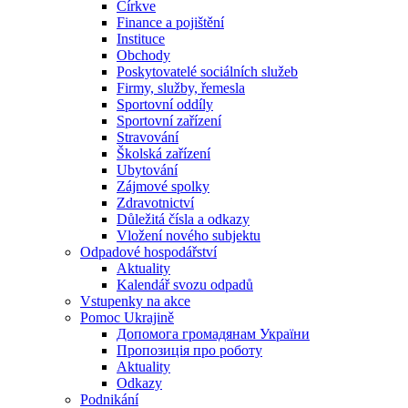
Církve
Finance a pojištění
Instituce
Obchody
Poskytovatelé sociálních služeb
Firmy, služby, řemesla
Sportovní oddíly
Sportovní zařízení
Stravování
Školská zařízení
Ubytování
Zájmové spolky
Zdravotnictví
Důležitá čísla a odkazy
Vložení nového subjektu
Odpadové hospodářství
Aktuality
Kalendář svozu odpadů
Vstupenky na akce
Pomoc Ukrajině
Допомога громадянам України
Пропозиція про роботу
Aktuality
Odkazy
Podnikání