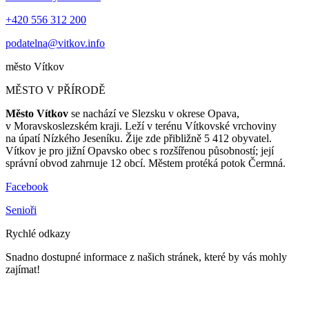
+420 556 312 200
podatelna@vitkov.info
město
Vítkov
MĚSTO V PŘÍRODĚ
Město Vítkov
se nachází ve Slezsku v okrese Opava,
v Moravskoslezském kraji. Leží v terénu Vítkovské vrchoviny
na úpatí Nízkého Jeseníku. Žije zde přibližně 5 412 obyvatel.
Vítkov je pro jižní Opavsko obec s rozšířenou působností; její
správní obvod zahrnuje 12 obcí. Městem protéká potok Čermná.
Facebook
Senioři
Rychlé odkazy
Snadno dostupné informace z našich stránek, které by vás mohly
zajímat!