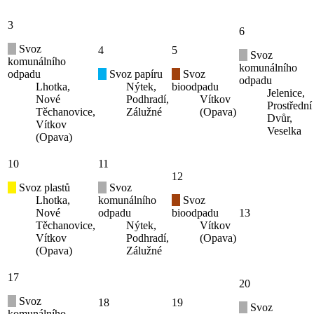
3
6
Svoz
4
5
Svoz
komunálního
komunálního
odpadu
Svoz papíru
Svoz
odpadu
Lhotka,
Nýtek,
bioodpadu
Jelenice,
Nové
Podhradí,
Vítkov
Prostřední
Těchanovice,
Zálužné
(Opava)
Dvůr,
Vítkov
Veselka
(Opava)
10
11
12
Svoz plastů
Svoz
Lhotka,
komunálního
Svoz
Nové
odpadu
bioodpadu
13
Těchanovice,
Nýtek,
Vítkov
Vítkov
Podhradí,
(Opava)
(Opava)
Zálužné
17
20
Svoz
18
19
Svoz
komunálního