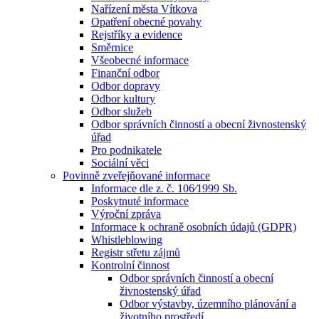
Nařízení města Vítkova
Opatření obecné povahy
Rejstříky a evidence
Směrnice
Všeobecné informace
Finanční odbor
Odbor dopravy
Odbor kultury
Odbor služeb
Odbor správních činností a obecní živnostenský
úřad
Pro podnikatele
Sociální věci
Povinně zveřejňované informace
Informace dle z. č. 106⁄1999 Sb.
Poskytnuté informace
Výroční zpráva
Informace k ochraně osobních údajů (GDPR)
Whistleblowing
Registr střetu zájmů
Kontrolní činnost
Odbor správních činností a obecní
živnostenský úřad
Odbor výstavby, územního plánování a
životního prostředí