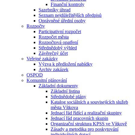
Finanční kontroly
Sazebníky úhrad
Seznam nejdůležitějších předpisů
Oprávněné úřední osoby
Rozpočty
Participativní rozpočet
Rozpočet města
Rozpočtová opatření
Střednědobý výhled
Závěrečný účet
Veřejné zakázky
Výzva k předložení nabídky
Archiv zakázek
OSPOD
Komunitní plánování
Základní dokumenty
Základní listina
Střednědobé plány
Katalog sociálních a souvisejících služeb
města Vítkova
Jednací řád řídící a realizační skupiny
Jednací řád pracovních skupin
Organizační struktura KPSS ve Vítkově
Zásady a metodika pro poskytování
individuálních dotací