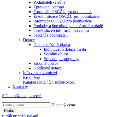
Podnikatelská zóna
Zpravodaj Apropó
Formuláře OSČŽÚ pro podnikatele
Životní situace OSČŽÚ pro podnikatele
Informace OSČŽÚ pro podnikatele
Poplatky a jiné úhrady na městském úřadě
Ceník služeb informačního centra
Setkání s podnikateli
Dotace
Dotace města Vítkova
Individuální dotace města
Sociální oblast
Stipendijní programy
Získané dotace
Kotlíkové dotace
Info ze zdravotnictví
Ke stažení
Katalog sociálních služeb MSK
Kontakty
S čím můžeme pomoci?
Hledaný výraz
Hledat
rozšířené vyhledávání