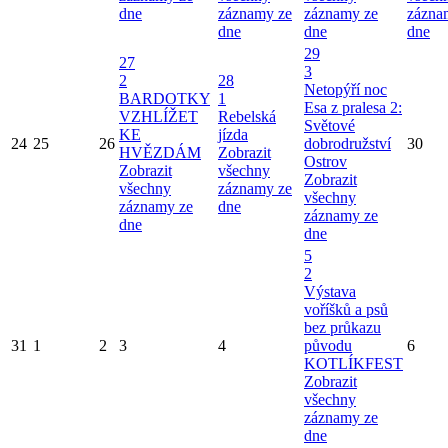
dne
záznamy ze
záznamy ze
zázna
dne
dne
dne
29
27
3
2
28
Netopýří noc
BARDOTKY
1
Esa z pralesa 2:
VZHLÍŽET
Rebelská
Světové
KE
jízda
24
25
26
dobrodružství
30
HVĚZDÁM
Zobrazit
Ostrov
Zobrazit
všechny
Zobrazit
všechny
záznamy ze
všechny
záznamy ze
dne
záznamy ze
dne
dne
5
2
Výstava
voříšků a psů
bez průkazu
31
1
2
3
4
původu
6
KOTLÍKFEST
Zobrazit
všechny
záznamy ze
dne