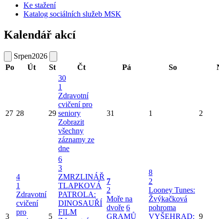
Ke stažení
Katalog sociálních služeb MSK
Kalendář akcí
Srpen
2026
Po
Út
St
Čt
Pá
So
30
1
Zdravotní
cvičení pro
27
28
29
seniory
31
1
2
Zobrazit
všechny
záznamy ze
dne
6
3
8
4
ZMRZLINÁŘ
7
2
1
TLAPKOVÁ
2
Looney Tunes:
Zdravotní
PATROLA:
Moře na
Žvýkačková
cvičení
DINOSAUŘÍ
dvoře
6
pohroma
pro
FILM
3
5
GRAMŮ
VYŠEHRAD:
9