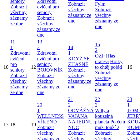
seniory
Zdravotní
Zobrazit
Fylm
Zobrazit
cvičení pro
všechny
Zobrazit
všechny
seniory
záznamy ze
všechny
záznamy
Zobrazit
dne
záznamy ze
ze dne
všechny
dne
záznamy ze
dne
11
13
15
1
2
14
2
Zdravotní
Zdravotní
1
OZI: Hlas
cvičení
cvičení pro
KDYŽ SE
pralesa
Holky
pro
seniory
ZHASNE
10
12
to chtěj pořád
16
seniory
BOJOVNÍK
Zobrazit
Zobrazit
Zobrazit
Zobrazit
všechny
všechny
všechny
všechny
záznamy ze
záznamy ze
záznamy
záznamy ze
dne
dne
ze dne
dne
21
22
23
20
2
2
1
1
ODVÁŽNÁ
Willy a
TOM 
WELLNESS
VAIANA
kouzelná
JERR
VÍKEND
NA JEDNU
planeta
Po čem
KOU
17
18
19
Zobrazit
NOC
muži touží 2
KOM
všechny
Zobrazit
Zobrazit
Zobraz
záznamy ze
všechny
všechny
všech