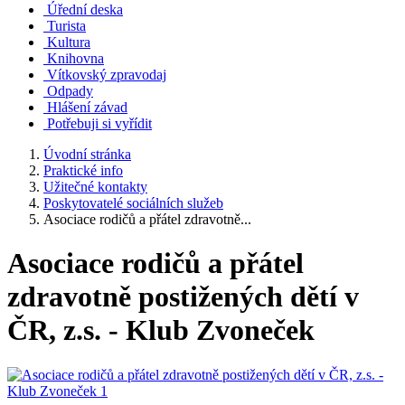
Úřední deska
Turista
Kultura
Knihovna
Vítkovský zpravodaj
Odpady
Hlášení závad
Potřebuji si vyřídit
Úvodní stránka
Praktické info
Užitečné kontakty
Poskytovatelé sociálních služeb
Asociace rodičů a přátel zdravotně...
Asociace rodičů a přátel
zdravotně postižených dětí v
ČR, z.s. - Klub Zvoneček