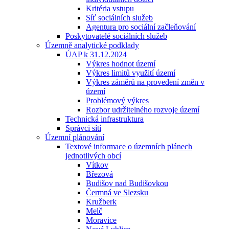
Kritéria vstupu
Síť sociálních služeb
Agentura pro sociální začleňování
Poskytovatelé sociálních služeb
Územně analytické podklady
ÚAP k 31.12.2024
Výkres hodnot území
Výkres limitů využití území
Výkres záměrů na provedení změn v
území
Problémový výkres
Rozbor udržitelného rozvoje území
Technická infrastruktura
Správci sítí
Územní plánování
Textové informace o územních plánech
jednotlivých obcí
Vítkov
Březová
Budišov nad Budišovkou
Čermná ve Slezsku
Kružberk
Melč
Moravice