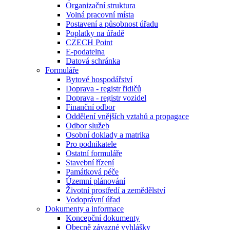
Organizační struktura
Volná pracovní místa
Postavení a působnost úřadu
Poplatky na úřadě
CZECH Point
E-podatelna
Datová schránka
Formuláře
Bytové hospodářství
Doprava - registr řidičů
Doprava - registr vozidel
Finanční odbor
Oddělení vnějších vztahů a propagace
Odbor služeb
Osobní doklady a matrika
Pro podnikatele
Ostatní formuláře
Stavební řízení
Památková péče
Územní plánování
Životní prostředí a zemědělství
Vodoprávní úřad
Dokumenty a informace
Koncepční dokumenty
Obecně závazné vyhlášky