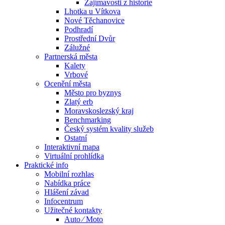
Zajímavosti z historie
Lhotka u Vítkova
Nové Těchanovice
Podhradí
Prostřední Dvůr
Zálužné
Partnerská města
Kalety
Vrbové
Ocenění města
Město pro byznys
Zlatý erb
Moravskoslezský kraj
Benchmarking
Český systém kvality služeb
Ostatní
Interaktivní mapa
Virtuální prohlídka
Praktické info
Mobilní rozhlas
Nabídka práce
Hlášení závad
Infocentrum
Užitečné kontakty
Auto ⁄ Moto