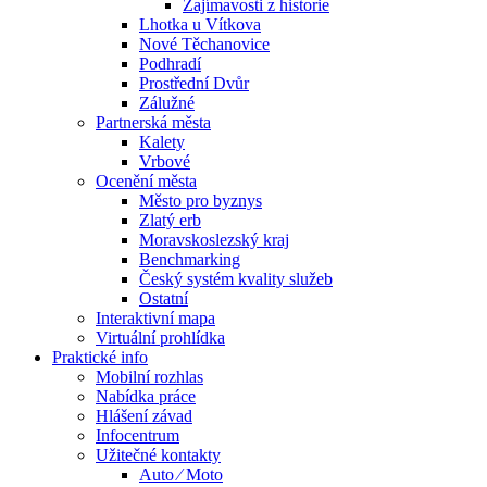
Zajímavosti z historie
Lhotka u Vítkova
Nové Těchanovice
Podhradí
Prostřední Dvůr
Zálužné
Partnerská města
Kalety
Vrbové
Ocenění města
Město pro byznys
Zlatý erb
Moravskoslezský kraj
Benchmarking
Český systém kvality služeb
Ostatní
Interaktivní mapa
Virtuální prohlídka
Praktické info
Mobilní rozhlas
Nabídka práce
Hlášení závad
Infocentrum
Užitečné kontakty
Auto ⁄ Moto