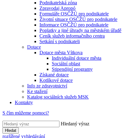
Podnikatelská zóna
Zpravodaj Apropó
Formuláře OSČŽÚ pro podnikatele
Životní situace OSČŽÚ pro podnikatele
Informace OSČŽÚ pro podnikatele
Poplatky a jiné úhrady na městském úřadě
Ceník služeb informačního centra
Setkání s podnikateli
Dotace
Dotace města Vítkova
Individuální dotace města
Sociální oblast
Stipendijní programy
Získané dotace
Kotlíkové dotace
Info ze zdravotnictví
Ke stažení
Katalog sociálních služeb MSK
Kontakty
S čím můžeme pomoci?
Hledaný výraz
Hledat
rozšířené vyhledávání