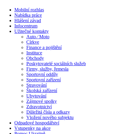
Mobilní rozhlas
Nabídka práce
Hlášení závad
Infocentrum
Užitečné kontakty
Auto ⁄ Moto
Církve
Finance a pojištění
Instituce
Obchody
Poskytovatelé sociálních služeb
Firmy, služby, řemesla
Sportovní oddíly
Sportovní zařízení
Stravování
Školská zařízení
Ubytování
Zájmové spolky
Zdravotnictví
Důležitá čísla a odkazy
Vložení nového subjektu
Odpadové hospodářství
Vstupenky na akce
Pomoc Ukrajině