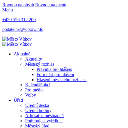
Rovnou na obsah
Rovnou na menu
Menu
+420 556 312 200
podatelna@vitkov.info
Aktuálně
Aktuality
Městský rozhlas
Pravidla pro hlášení
Formulář pro hlášení
Hlášení městského rozhlasu
Kalendář akcí
Pro média
Volby
Úřad
Úřední deska
Úřední hodiny
Adresář zaměstnanců
Potřebuji si vyřídit ...
Městský úřad