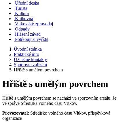
Úřední deska
Turista
Kultura
Knihovna
Vítkovský zpravodaj
Odpady
Hlášení závad
Potřebuji si vyřídit
Úvodní stránka
Praktické info
Užitečné kontakty
Sportovní zařízení
Hřiště s umělým povrchem
Hřiště s umělým povrchem
Hřiště s umělým povrchem se nachází ve sportovním areálu. Je
ve správě Střediska volného času Vítkov.
Provozovatel:
Středisko volného času Vítkov, příspěvková
organizace