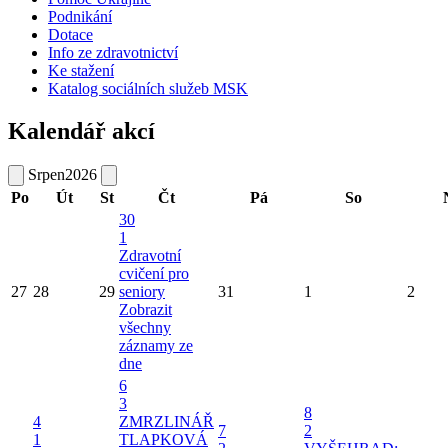
Podnikání
Dotace
Info ze zdravotnictví
Ke stažení
Katalog sociálních služeb MSK
Kalendář akcí
Srpen
2026
Po
Út
St
Čt
Pá
So
30
1
Zdravotní
cvičení pro
27
28
29
seniory
31
1
2
Zobrazit
všechny
záznamy ze
dne
6
3
8
4
ZMRZLINÁŘ
7
2
1
TLAPKOVÁ