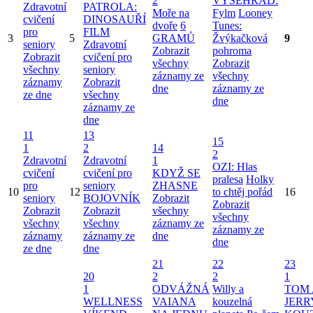
2
VYŠEHRAD:
Zdravotní
PATROLA:
Moře na
Fylm
Looney
cvičení
DINOSAUŘÍ
dvoře
6
Tunes:
pro
FILM
3
5
GRAMŮ
Žvýkačková
9
seniory
Zdravotní
Zobrazit
pohroma
Zobrazit
cvičení pro
všechny
Zobrazit
všechny
seniory
záznamy ze
všechny
záznamy
Zobrazit
dne
záznamy ze
ze dne
všechny
dne
záznamy ze
dne
11
13
15
1
2
14
2
Zdravotní
Zdravotní
1
OZI: Hlas
cvičení
cvičení pro
KDYŽ SE
pralesa
Holky
pro
seniory
ZHASNE
10
12
to chtěj pořád
16
seniory
BOJOVNÍK
Zobrazit
Zobrazit
Zobrazit
Zobrazit
všechny
všechny
všechny
všechny
záznamy ze
záznamy ze
záznamy
záznamy ze
dne
dne
ze dne
dne
21
22
23
20
2
2
1
1
ODVÁŽNÁ
Willy a
TOM 
WELLNESS
VAIANA
kouzelná
JERR