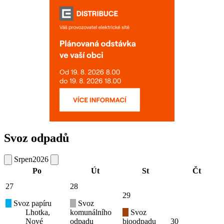
Svoz odpadů
Srpen
2026
Po
Út
St
Čt
27
28
29
Svoz papíru
Svoz
Lhotka,
komunálního
Svoz
Nové
odpadu
bioodpadu
30