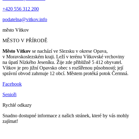
+420 556 312 200
podatelna@vitkov.info
město
Vítkov
MĚSTO V PŘÍRODĚ
Město Vítkov
se nachází ve Slezsku v okrese Opava,
v Moravskoslezském kraji. Leží v terénu Vítkovské vrchoviny
na úpatí Nízkého Jeseníku. Žije zde přibližně 5 412 obyvatel.
Vítkov je pro jižní Opavsko obec s rozšířenou působností; její
správní obvod zahrnuje 12 obcí. Městem protéká potok Čermná.
Facebook
Senioři
Rychlé odkazy
Snadno dostupné informace z našich stránek, které by vás mohly
zajímat!