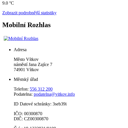
9.0 °C
Zobrazit podrobnější statistiky
Mobilní Rozhlas
Adresa
Město Vítkov
náměstí Jana Zajíce 7
74901 Vítkov
Městský úřad
Telefon:
556 312 200
Podatelna:
podatelna@vitkov.info
ID Datové schránky: 3seb39i
IČO: 00300870
DIČ: CZ00300870