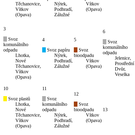
Těchanovice,
Nýtek,
Vítkov
Vítkov
Podhradí,
(Opava)
(Opava)
Zálužné
3
6
Svoz
4
5
Svoz
komunálního
komunálního
odpadu
Svoz papíru
Svoz
odpadu
Lhotka,
Nýtek,
bioodpadu
Jelenice,
Nové
Podhradí,
Vítkov
Prostřední
Těchanovice,
Zálužné
(Opava)
Dvůr,
Vítkov
Veselka
(Opava)
10
11
12
Svoz plastů
Svoz
Lhotka,
komunálního
Svoz
Nové
odpadu
bioodpadu
13
Těchanovice,
Nýtek,
Vítkov
Vítkov
Podhradí,
(Opava)
(Opava)
Zálužné