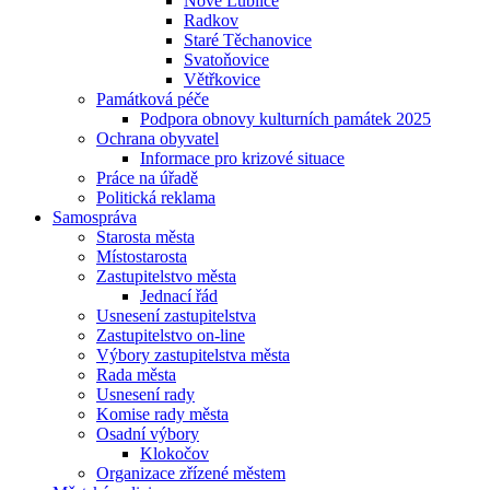
Nové Lublice
Radkov
Staré Těchanovice
Svatoňovice
Větřkovice
Památková péče
Podpora obnovy kulturních památek 2025
Ochrana obyvatel
Informace pro krizové situace
Práce na úřadě
Politická reklama
Samospráva
Starosta města
Místostarosta
Zastupitelstvo města
Jednací řád
Usnesení zastupitelstva
Zastupitelstvo on-line
Výbory zastupitelstva města
Rada města
Usnesení rady
Komise rady města
Osadní výbory
Klokočov
Organizace zřízené městem