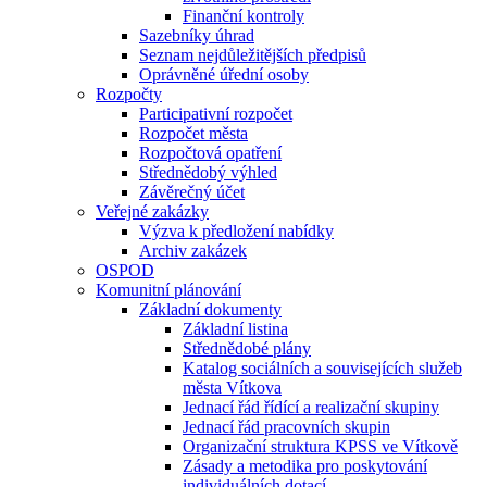
Finanční kontroly
Sazebníky úhrad
Seznam nejdůležitějších předpisů
Oprávněné úřední osoby
Rozpočty
Participativní rozpočet
Rozpočet města
Rozpočtová opatření
Střednědobý výhled
Závěrečný účet
Veřejné zakázky
Výzva k předložení nabídky
Archiv zakázek
OSPOD
Komunitní plánování
Základní dokumenty
Základní listina
Střednědobé plány
Katalog sociálních a souvisejících služeb
města Vítkova
Jednací řád řídící a realizační skupiny
Jednací řád pracovních skupin
Organizační struktura KPSS ve Vítkově
Zásady a metodika pro poskytování
individuálních dotací