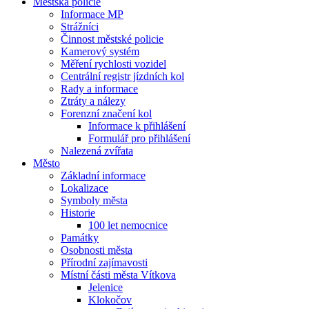
Městská policie
Informace MP
Strážníci
Činnost městské policie
Kamerový systém
Měření rychlosti vozidel
Centrální registr jízdních kol
Rady a informace
Ztráty a nálezy
Forenzní značení kol
Informace k přihlášení
Formulář pro přihlášení
Nalezená zvířata
Město
Základní informace
Lokalizace
Symboly města
Historie
100 let nemocnice
Památky
Osobnosti města
Přírodní zajímavosti
Místní části města Vítkova
Jelenice
Klokočov