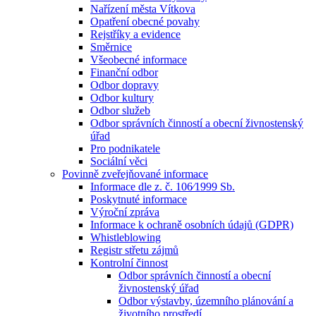
Nařízení města Vítkova
Opatření obecné povahy
Rejstříky a evidence
Směrnice
Všeobecné informace
Finanční odbor
Odbor dopravy
Odbor kultury
Odbor služeb
Odbor správních činností a obecní živnostenský
úřad
Pro podnikatele
Sociální věci
Povinně zveřejňované informace
Informace dle z. č. 106⁄1999 Sb.
Poskytnuté informace
Výroční zpráva
Informace k ochraně osobních údajů (GDPR)
Whistleblowing
Registr střetu zájmů
Kontrolní činnost
Odbor správních činností a obecní
živnostenský úřad
Odbor výstavby, územního plánování a
životního prostředí