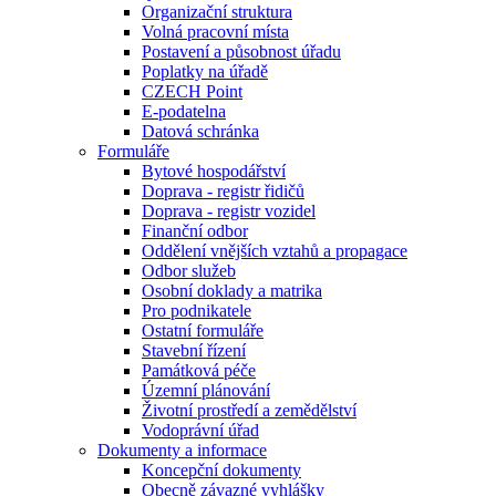
Organizační struktura
Volná pracovní místa
Postavení a působnost úřadu
Poplatky na úřadě
CZECH Point
E-podatelna
Datová schránka
Formuláře
Bytové hospodářství
Doprava - registr řidičů
Doprava - registr vozidel
Finanční odbor
Oddělení vnějších vztahů a propagace
Odbor služeb
Osobní doklady a matrika
Pro podnikatele
Ostatní formuláře
Stavební řízení
Památková péče
Územní plánování
Životní prostředí a zemědělství
Vodoprávní úřad
Dokumenty a informace
Koncepční dokumenty
Obecně závazné vyhlášky