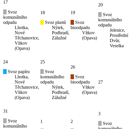
17
20
Svoz
18
19
Svoz
komunálního
komunálního
odpadu
Svoz plastů
Svoz
odpadu
Lhotka,
Nýtek,
bioodpadu
Jelenice,
Nové
Podhradí,
Vítkov
Prostřední
Těchanovice,
Zálužné
(Opava)
Dvůr,
Vítkov
Veselka
(Opava)
24
25
26
Svoz papíru
Svoz
Lhotka,
komunálního
Svoz
Nové
odpadu
bioodpadu
27
Těchanovice,
Nýtek,
Vítkov
Vítkov
Podhradí,
(Opava)
(Opava)
Zálužné
31
3
Svoz
1
2
Svoz
komunálního
komunálního