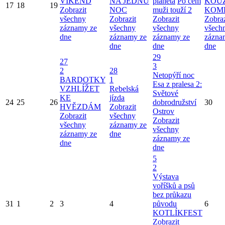
VÍKEND
NA JEDNU
planeta
Po čem
KOU
17
18
19
Zobrazit
NOC
muži touží 2
KOM
všechny
Zobrazit
Zobrazit
Zobraz
záznamy ze
všechny
všechny
všech
dne
záznamy ze
záznamy ze
zázna
dne
dne
dne
29
27
3
2
28
Netopýří noc
BARDOTKY
1
Esa z pralesa 2:
VZHLÍŽET
Rebelská
Světové
KE
jízda
24
25
26
dobrodružství
30
HVĚZDÁM
Zobrazit
Ostrov
Zobrazit
všechny
Zobrazit
všechny
záznamy ze
všechny
záznamy ze
dne
záznamy ze
dne
dne
5
2
Výstava
voříšků a psů
bez průkazu
31
1
2
3
4
původu
6
KOTLÍKFEST
Zobrazit