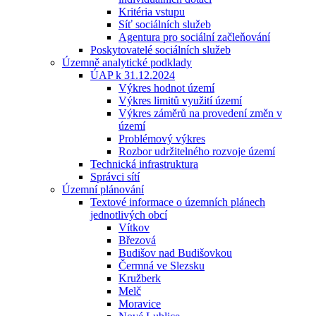
Kritéria vstupu
Síť sociálních služeb
Agentura pro sociální začleňování
Poskytovatelé sociálních služeb
Územně analytické podklady
ÚAP k 31.12.2024
Výkres hodnot území
Výkres limitů využití území
Výkres záměrů na provedení změn v
území
Problémový výkres
Rozbor udržitelného rozvoje území
Technická infrastruktura
Správci sítí
Územní plánování
Textové informace o územních plánech
jednotlivých obcí
Vítkov
Březová
Budišov nad Budišovkou
Čermná ve Slezsku
Kružberk
Melč
Moravice