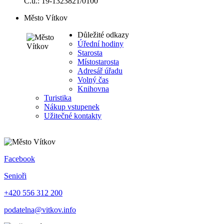
Č.ú.: 19-1323821/0100
Město Vítkov
Důležité odkazy
Úřední hodiny
Starosta
Místostarosta
Adresář úřadu
Volný čas
Knihovna
Turistika
Nákup vstupenek
Užitečné kontakty
Facebook
Senioři
+420 556 312 200
podatelna@vitkov.info