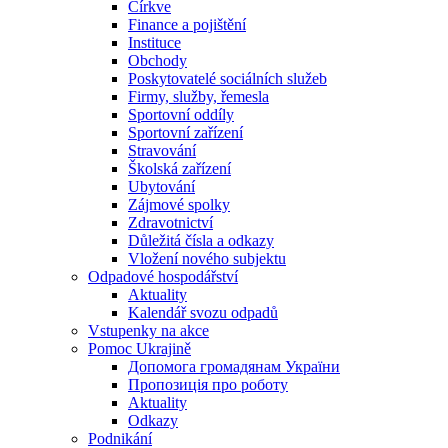
Církve
Finance a pojištění
Instituce
Obchody
Poskytovatelé sociálních služeb
Firmy, služby, řemesla
Sportovní oddíly
Sportovní zařízení
Stravování
Školská zařízení
Ubytování
Zájmové spolky
Zdravotnictví
Důležitá čísla a odkazy
Vložení nového subjektu
Odpadové hospodářství
Aktuality
Kalendář svozu odpadů
Vstupenky na akce
Pomoc Ukrajině
Допомога громадянам України
Пропозиція про роботу
Aktuality
Odkazy
Podnikání