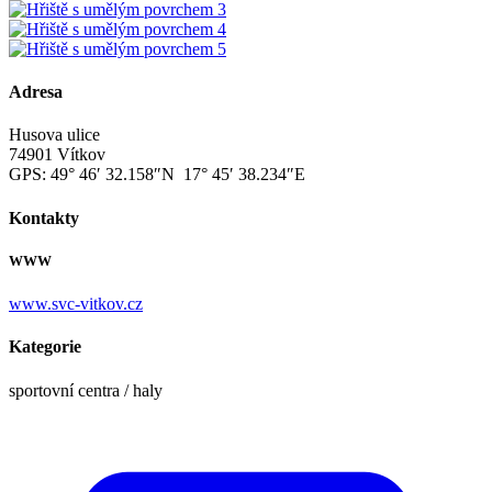
Adresa
Husova ulice
74901 Vítkov
GPS:
49° 46′ 32.158″N 17° 45′ 38.234″E
Kontakty
WWW
www.svc-vitkov.cz
Kategorie
sportovní centra / haly