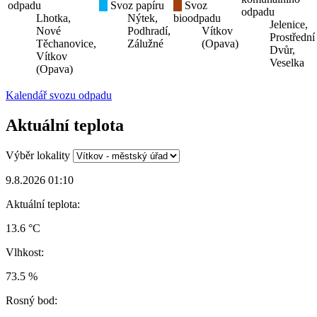
odpadu
Svoz papíru
Svoz
odpadu
Lhotka,
Nýtek,
bioodpadu
Jelenice,
Nové
Podhradí,
Vítkov
Prostřední
Těchanovice,
Zálužné
(Opava)
Dvůr,
Vítkov
Veselka
(Opava)
Kalendář svozu odpadu
Aktuální teplota
Výběr lokality
9.8.2026 01:10
Aktuální teplota:
13.6 °C
Vlhkost:
73.5 %
Rosný bod: