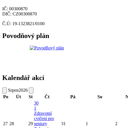
IČ: 00300870
DIČ: CZ00300870
Č.Ú: 19-1323821/0100
Povodňový plán
Kalendář akcí
Srpen
2026
Po
Út
St
Čt
Pá
So
N
30
1
Zdravotní
cvičení pro
27
28
29
seniory
31
1
2