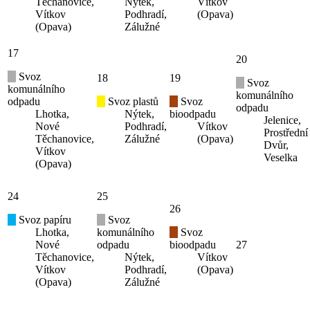
Těchanovice,
Nýtek,
Vítkov
Vítkov
Podhradí,
(Opava)
(Opava)
Zálužné
17
20
Svoz
18
19
Svoz
komunálního
komunálního
odpadu
Svoz plastů
Svoz
odpadu
Lhotka,
Nýtek,
bioodpadu
Jelenice,
Nové
Podhradí,
Vítkov
Prostřední
Těchanovice,
Zálužné
(Opava)
Dvůr,
Vítkov
Veselka
(Opava)
24
25
26
Svoz papíru
Svoz
Lhotka,
komunálního
Svoz
Nové
odpadu
bioodpadu
27
Těchanovice,
Nýtek,
Vítkov
Vítkov
Podhradí,
(Opava)
(Opava)
Zálužné