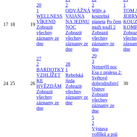
20
2
2
1
1
ODVÁŽNÁ
Willy a
TOM 
WELLNESS
VAIANA
kouzelná
JERRY
VÍKEND
NA JEDNU
planeta
Po čem
KOUZ
17
18
19
Zobrazit
NOC
muži touží 2
KOMP
všechny
Zobrazit
Zobrazit
Zobraz
záznamy ze
všechny
všechny
všechn
dne
záznamy ze
záznamy ze
záznam
dne
dne
dne
29
27
3
2
28
Netopýří noc
BARDOTKY
1
Esa z pralesa 2:
VZHLÍŽET
Rebelská
Světové
KE
jízda
24
25
26
dobrodružství
30
HVĚZDÁM
Zobrazit
Ostrov
Zobrazit
všechny
Zobrazit
všechny
záznamy ze
všechny
záznamy ze
dne
záznamy ze
dne
dne
5
2
Výstava
voříšků a psů