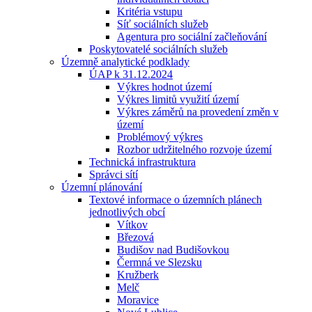
Kritéria vstupu
Síť sociálních služeb
Agentura pro sociální začleňování
Poskytovatelé sociálních služeb
Územně analytické podklady
ÚAP k 31.12.2024
Výkres hodnot území
Výkres limitů využití území
Výkres záměrů na provedení změn v
území
Problémový výkres
Rozbor udržitelného rozvoje území
Technická infrastruktura
Správci sítí
Územní plánování
Textové informace o územních plánech
jednotlivých obcí
Vítkov
Březová
Budišov nad Budišovkou
Čermná ve Slezsku
Kružberk
Melč
Moravice