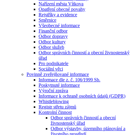
Nařízení města Vítkova
Opatření obecné povahy
Rejstříky a evidence
Směrnice
Všeobecné informace
Finanční odbor
Odbor dopravy
Odbor kultury
Odbor služeb
Odbor správních činností a obecní živnostenský
úřad
Pro podnikatele
Sociální věci
Povinně zveřejňované informace
Informace dle z. č. 106⁄1999 Sb.
Poskytnuté informace
Výroční zpráva
Informace k ochraně osobních údajů (GDPR)
Whistleblowing
Registr střetu zájmů
Kontrolní činnost
Odbor správních činností a obecní
živnostenský úřad
Odbor výstavby, územního plánování a
životního prostředí