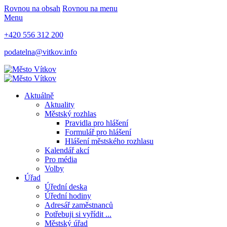
Rovnou na obsah
Rovnou na menu
Menu
+420 556 312 200
podatelna@vitkov.info
Aktuálně
Aktuality
Městský rozhlas
Pravidla pro hlášení
Formulář pro hlášení
Hlášení městského rozhlasu
Kalendář akcí
Pro média
Volby
Úřad
Úřední deska
Úřední hodiny
Adresář zaměstnanců
Potřebuji si vyřídit ...
Městský úřad