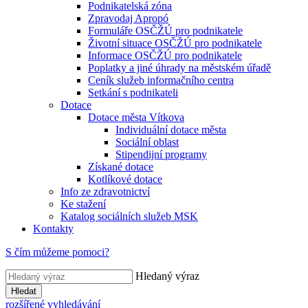
Podnikatelská zóna
Zpravodaj Apropó
Formuláře OSČŽÚ pro podnikatele
Životní situace OSČŽÚ pro podnikatele
Informace OSČŽÚ pro podnikatele
Poplatky a jiné úhrady na městském úřadě
Ceník služeb informačního centra
Setkání s podnikateli
Dotace
Dotace města Vítkova
Individuální dotace města
Sociální oblast
Stipendijní programy
Získané dotace
Kotlíkové dotace
Info ze zdravotnictví
Ke stažení
Katalog sociálních služeb MSK
Kontakty
S čím můžeme pomoci?
Hledaný výraz
Hledat
rozšířené vyhledávání