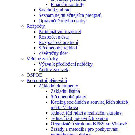
Finanční kontroly
Sazebníky úhrad
Seznam nejdůležitějších předpisů
Oprávněné úřední osoby
Rozpočty
Participativní rozpočet
Rozpočet města
Rozpočtová opatření
Střednědobý výhled
Závěrečný účet
Veřejné zakázky
Výzva k předložení nabídky
Archiv zakázek
OSPOD
Komunitní plánování
Základní dokumenty
Základní listina
Střednědobé plány
Katalog sociálních a souvisejících služeb
města Vítkova
Jednací řád řídící a realizační skupiny
Jednací řád pracovních skupin
Organizační struktura KPSS ve Vítkově
Zásady a metodika pro poskytování
individuálních dotací