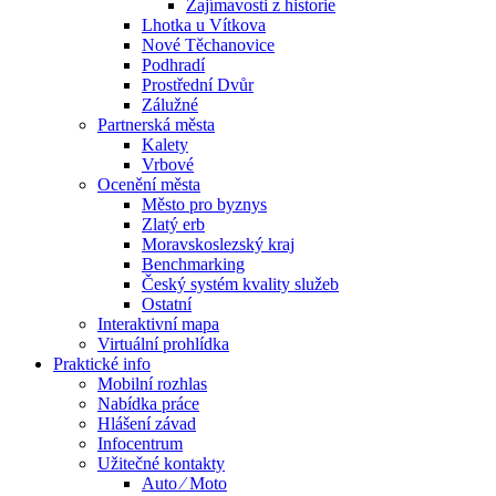
Zajímavosti z historie
Lhotka u Vítkova
Nové Těchanovice
Podhradí
Prostřední Dvůr
Zálužné
Partnerská města
Kalety
Vrbové
Ocenění města
Město pro byznys
Zlatý erb
Moravskoslezský kraj
Benchmarking
Český systém kvality služeb
Ostatní
Interaktivní mapa
Virtuální prohlídka
Praktické info
Mobilní rozhlas
Nabídka práce
Hlášení závad
Infocentrum
Užitečné kontakty
Auto ⁄ Moto