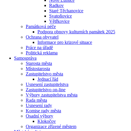
Nové Lublice
Radkov
Staré Těchanovice
Svatoňovice
Větřkovice
Památková péče
Podpora obnovy kulturních památek 2025
Ochrana obyvatel
Informace pro krizové situace
Práce na úřadě
Politická reklama
Samospráva
Starosta města
Místostarosta
Zastupitelstvo města
Jednací řád
Usnesení zastupitelstva
Zastupitelstvo on-line
Výbory zastupitelstva města
Rada města
Usnesení rady
Komise rady města
Osadní výbory
Klokočov
Organizace zřízené městem