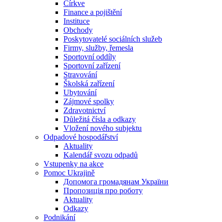
Církve
Finance a pojištění
Instituce
Obchody
Poskytovatelé sociálních služeb
Firmy, služby, řemesla
Sportovní oddíly
Sportovní zařízení
Stravování
Školská zařízení
Ubytování
Zájmové spolky
Zdravotnictví
Důležitá čísla a odkazy
Vložení nového subjektu
Odpadové hospodářství
Aktuality
Kalendář svozu odpadů
Vstupenky na akce
Pomoc Ukrajině
Допомога громадянам України
Пропозиція про роботу
Aktuality
Odkazy
Podnikání