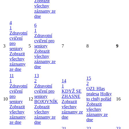
Zobrazit
všechny
záznamy ze
dne
4
6
1
1
Zdravotní
Zdravotní
cvičení
cvičení pro
pro
3
5
seniory
7
8
9
seniory
Zobrazit
Zobrazit
všechny
všechny
záznamy ze
záznamy
dne
ze dne
11
13
15
1
2
14
2
Zdravotní
Zdravotní
1
OZI: Hlas
cvičení
cvičení pro
KDYŽ SE
pralesa
Holky
pro
seniory
ZHASNE
10
12
to chtěj pořád
16
seniory
BOJOVNÍK
Zobrazit
Zobrazit
Zobrazit
Zobrazit
všechny
všechny
všechny
všechny
záznamy ze
záznamy ze
záznamy
záznamy ze
dne
dne
ze dne
dne
21
22
23