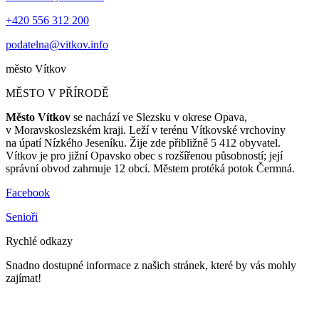
+420 556 312 200
podatelna@vitkov.info
město
Vítkov
MĚSTO V PŘÍRODĚ
Město Vítkov
se nachází ve Slezsku v okrese Opava,
v Moravskoslezském kraji. Leží v terénu Vítkovské vrchoviny
na úpatí Nízkého Jeseníku. Žije zde přibližně 5 412 obyvatel.
Vítkov je pro jižní Opavsko obec s rozšířenou působností; její
správní obvod zahrnuje 12 obcí. Městem protéká potok Čermná.
Facebook
Senioři
Rychlé odkazy
Snadno dostupné informace z našich stránek, které by vás mohly
zajímat!