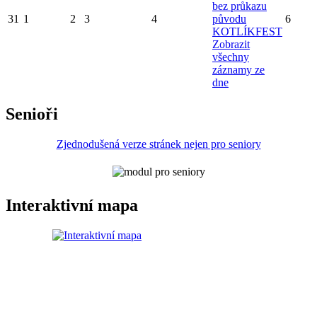
bez průkazu
31
1
2
3
4
původu
6
KOTLÍKFEST
Zobrazit
všechny
záznamy ze
dne
Senioři
Zjednodušená verze stránek nejen pro seniory
Interaktivní mapa