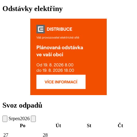
Odstávky elektřiny
Svoz odpadů
Srpen
2026
Po
Út
St
Čt
27
28