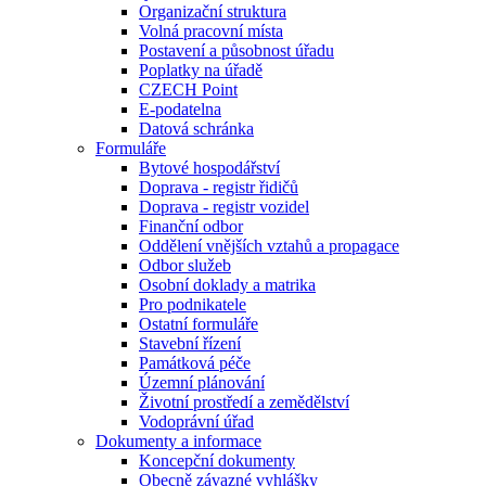
Organizační struktura
Volná pracovní místa
Postavení a působnost úřadu
Poplatky na úřadě
CZECH Point
E-podatelna
Datová schránka
Formuláře
Bytové hospodářství
Doprava - registr řidičů
Doprava - registr vozidel
Finanční odbor
Oddělení vnějších vztahů a propagace
Odbor služeb
Osobní doklady a matrika
Pro podnikatele
Ostatní formuláře
Stavební řízení
Památková péče
Územní plánování
Životní prostředí a zemědělství
Vodoprávní úřad
Dokumenty a informace
Koncepční dokumenty
Obecně závazné vyhlášky