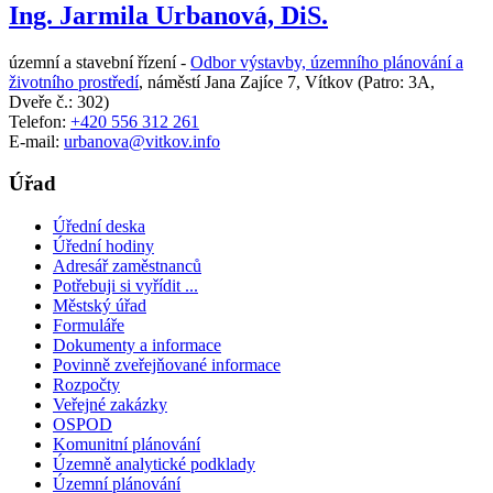
Ing. Jarmila Urbanová, DiS.
územní a stavební řízení -
Odbor výstavby, územního plánování a
životního prostředí
,
náměstí Jana Zajíce 7, Vítkov
(Patro: 3A,
Dveře č.: 302)
Telefon:
+420 556 312 261
E-mail:
urbanova@vitkov.info
Úřad
Úřední deska
Úřední hodiny
Adresář zaměstnanců
Potřebuji si vyřídit ...
Městský úřad
Formuláře
Dokumenty a informace
Povinně zveřejňované informace
Rozpočty
Veřejné zakázky
OSPOD
Komunitní plánování
Územně analytické podklady
Územní plánování