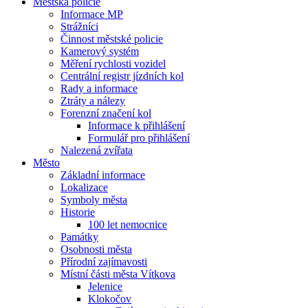
Městská policie
Informace MP
Strážníci
Činnost městské policie
Kamerový systém
Měření rychlosti vozidel
Centrální registr jízdních kol
Rady a informace
Ztráty a nálezy
Forenzní značení kol
Informace k přihlášení
Formulář pro přihlášení
Nalezená zvířata
Město
Základní informace
Lokalizace
Symboly města
Historie
100 let nemocnice
Památky
Osobnosti města
Přírodní zajímavosti
Místní části města Vítkova
Jelenice
Klokočov