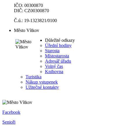
IČO: 00300870
DIČ: CZ00300870
Č.ú.: 19-1323821/0100
Město Vítkov
Důležité odkazy
Úřední hodiny
Starosta
Místostarosta
Adresář úřadu
Volný čas
Knihovna
Turistika
Nákup vstupenek
Užitečné kontakty
Facebook
Senioři