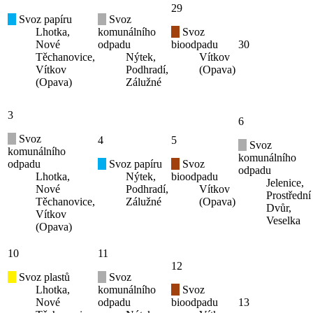
29
Svoz papíru
Svoz
Lhotka,
komunálního
Svoz
Nové
odpadu
bioodpadu
30
Těchanovice,
Nýtek,
Vítkov
Vítkov
Podhradí,
(Opava)
(Opava)
Zálužné
3
6
Svoz
4
5
Svoz
komunálního
komunálního
odpadu
Svoz papíru
Svoz
odpadu
Lhotka,
Nýtek,
bioodpadu
Jelenice,
Nové
Podhradí,
Vítkov
Prostřední
Těchanovice,
Zálužné
(Opava)
Dvůr,
Vítkov
Veselka
(Opava)
10
11
12
Svoz plastů
Svoz
Lhotka,
komunálního
Svoz
Nové
odpadu
bioodpadu
13