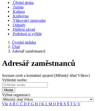
Úřední deska
Turista
Kultura
Knihovna
Vítkovský zpravodaj
Odpady
Hlášení závad
Potřebuji si vyřídit
Úvodní stránka
Úřad
Adresář zaměstnanců
Adresář zaměstnanců
Seznam osob a kontaktní spojení (Městský úřad Vítkov)
Vyhledat osobu:
Hledat
Vybrat organizaci:
Vše
A
B
C
Č
D
F
G
H
J
K
L
M
O
P
R
S
Š
T
U
V