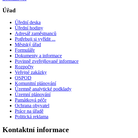
Úřad
Úřední deska
Úřední hodiny
Adresář zaměstnanců
Potřebuji si vyřídit ...
Městský úřad
Formuláře
Dokumenty a informace
Povinně zveřejňované informace
Rozpočty
Veřejné zakázky
OSPOD
Komunitní plánování
Územně analytické podklady
Územní plánování
Památková péče
Ochrana obyvatel
Práce na úřadě
Politická reklama
Kontaktní informace