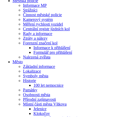
Městská policie
Informace MP
Strážníci
Činnost městské policie
Kamerový systém
Měření rychlosti vozidel
Centrální registr jízdních kol
Rady a informace
Ztráty a nálezy
Forenzní značení kol
Informace k přihlášení
Formulář pro přihlášení
Nalezená zvířata
Město
Základní informace
Lokalizace
Symboly města
Historie
100 let nemocnice
Památky
Osobnosti města
Přírodní zajímavosti
Místní části města Vítkova
Jelenice
Klokočov