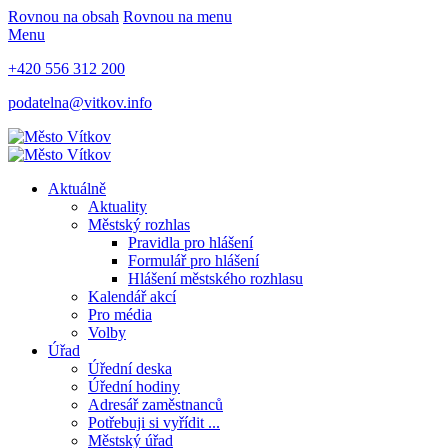
Rovnou na obsah
Rovnou na menu
Menu
+420 556 312 200
podatelna@vitkov.info
Aktuálně
Aktuality
Městský rozhlas
Pravidla pro hlášení
Formulář pro hlášení
Hlášení městského rozhlasu
Kalendář akcí
Pro média
Volby
Úřad
Úřední deska
Úřední hodiny
Adresář zaměstnanců
Potřebuji si vyřídit ...
Městský úřad