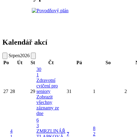
Kalendář akcí
Srpen
2026
Po
Út
St
Čt
Pá
So
30
1
Zdravotní
cvičení pro
27
28
29
seniory
31
1
2
Zobrazit
všechny
záznamy ze
dne
6
3
8
4
ZMRZLINÁŘ
7
2
1
TLAPKOVÁ