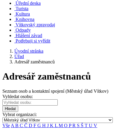
Úřední deska
Turista
Kultura
Knihovna
Vítkovský zpravodaj
Odpady
Hlášení závad
Potřebuji si vyřídit
Úvodní stránka
Úřad
Adresář zaměstnanců
Adresář zaměstnanců
Seznam osob a kontaktní spojení (Městský úřad Vítkov)
Vyhledat osobu:
Hledat
Vybrat organizaci:
Vše
A
B
C
Č
D
F
G
H
J
K
L
M
O
P
R
S
Š
T
U
V