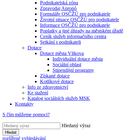
Podnikatelská zóna
Zpravodaj Apropó
Formuláře OSČŽÚ pro podnikatele
Životní situace OSČŽÚ pro podnikatele
Informace OSČŽÚ pro podnikatele
Poplatky a jiné úhrady na městském úřadě
Ceník služeb informačního centra
Setkání s podnikateli
Dotace
Dotace města Vítkova
Individuální dotace města
Sociální oblast
Stipendijní programy
Získané dotace
Kotlíkové dotace
Info ze zdravotnictví
Ke stažení
Katalog sociálních služeb MSK
Kontakty
S čím můžeme pomoci?
Hledaný výraz
Hledat
rozšířené vyhledávání