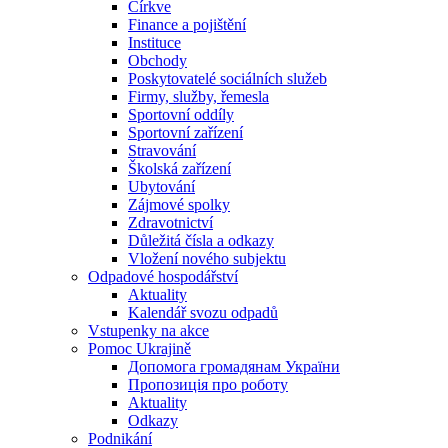
Církve
Finance a pojištění
Instituce
Obchody
Poskytovatelé sociálních služeb
Firmy, služby, řemesla
Sportovní oddíly
Sportovní zařízení
Stravování
Školská zařízení
Ubytování
Zájmové spolky
Zdravotnictví
Důležitá čísla a odkazy
Vložení nového subjektu
Odpadové hospodářství
Aktuality
Kalendář svozu odpadů
Vstupenky na akce
Pomoc Ukrajině
Допомога громадянам України
Пропозиція про роботу
Aktuality
Odkazy
Podnikání