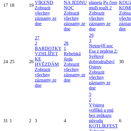
VÍKEND
NA JEDNU
planeta
Po čem
KOU
17
18
19
Zobrazit
NOC
muži touží 2
KOM
všechny
Zobrazit
Zobrazit
Zobraz
záznamy ze
všechny
všechny
všech
dne
záznamy ze
záznamy ze
zázna
dne
dne
dne
29
27
3
2
28
Netopýří noc
BARDOTKY
1
Esa z pralesa 2:
VZHLÍŽET
Rebelská
Světové
KE
jízda
24
25
26
dobrodružství
30
HVĚZDÁM
Zobrazit
Ostrov
Zobrazit
všechny
Zobrazit
všechny
záznamy ze
všechny
záznamy ze
dne
záznamy ze
dne
dne
5
2
Výstava
voříšků a psů
bez průkazu
31
1
2
3
4
původu
6
KOTLÍKFEST