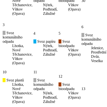
Nové
odpadu
bioodpadu
30
Těchanovice,
Nýtek,
Vítkov
Vítkov
Podhradí,
(Opava)
(Opava)
Zálužné
3
6
Svoz
4
5
Svoz
komunálního
komunálního
odpadu
Svoz papíru
Svoz
odpadu
Lhotka,
Nýtek,
bioodpadu
Jelenice,
Nové
Podhradí,
Vítkov
Prostřední
Těchanovice,
Zálužné
(Opava)
Dvůr,
Vítkov
Veselka
(Opava)
10
11
12
Svoz plastů
Svoz
Lhotka,
komunálního
Svoz
Nové
odpadu
bioodpadu
13
Těchanovice,
Nýtek,
Vítkov
Vítkov
Podhradí,
(Opava)
(Opava)
Zálužné