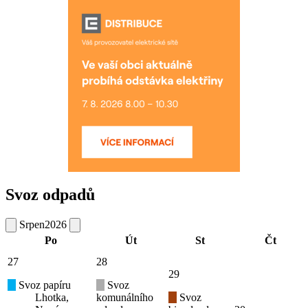
Svoz odpadů
Srpen
2026
Po
Út
St
Čt
27
28
29
Svoz papíru
Svoz
Lhotka,
komunálního
Svoz