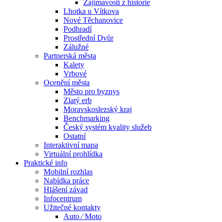
Zajímavosti z historie
Lhotka u Vítkova
Nové Těchanovice
Podhradí
Prostřední Dvůr
Zálužné
Partnerská města
Kalety
Vrbové
Ocenění města
Město pro byznys
Zlatý erb
Moravskoslezský kraj
Benchmarking
Český systém kvality služeb
Ostatní
Interaktivní mapa
Virtuální prohlídka
Praktické info
Mobilní rozhlas
Nabídka práce
Hlášení závad
Infocentrum
Užitečné kontakty
Auto ⁄ Moto