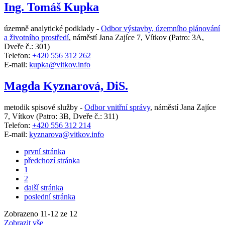
Ing. Tomáš Kupka
územně analytické podklady -
Odbor výstavby, územního plánování
a životního prostředí
,
náměstí Jana Zajíce 7, Vítkov
(Patro: 3A,
Dveře č.: 301)
Telefon:
+420 556 312 262
E-mail:
kupka@vitkov.info
Magda Kyznarová, DiS.
metodik spisové služby -
Odbor vnitřní správy
,
náměstí Jana Zajíce
7, Vítkov
(Patro: 3B, Dveře č.: 311)
Telefon:
+420 556 312 214
E-mail:
kyznarova@vitkov.info
první stránka
předchozí stránka
1
2
další stránka
poslední stránka
Zobrazeno
11
-
12
ze 12
Zobrazit vše