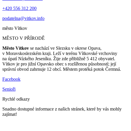
+420 556 312 200
podatelna@vitkov.info
město
Vítkov
MĚSTO V PŘÍRODĚ
Město Vítkov
se nachází ve Slezsku v okrese Opava,
v Moravskoslezském kraji. Leží v terénu Vítkovské vrchoviny
na úpatí Nízkého Jeseníku. Žije zde přibližně 5 412 obyvatel.
Vítkov je pro jižní Opavsko obec s rozšířenou působností; její
správní obvod zahrnuje 12 obcí. Městem protéká potok Čermná.
Facebook
Senioři
Rychlé odkazy
Snadno dostupné informace z našich stránek, které by vás mohly
zajímat!