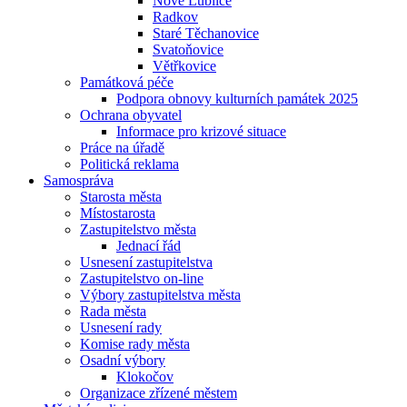
Nové Lublice
Radkov
Staré Těchanovice
Svatoňovice
Větřkovice
Památková péče
Podpora obnovy kulturních památek 2025
Ochrana obyvatel
Informace pro krizové situace
Práce na úřadě
Politická reklama
Samospráva
Starosta města
Místostarosta
Zastupitelstvo města
Jednací řád
Usnesení zastupitelstva
Zastupitelstvo on-line
Výbory zastupitelstva města
Rada města
Usnesení rady
Komise rady města
Osadní výbory
Klokočov
Organizace zřízené městem