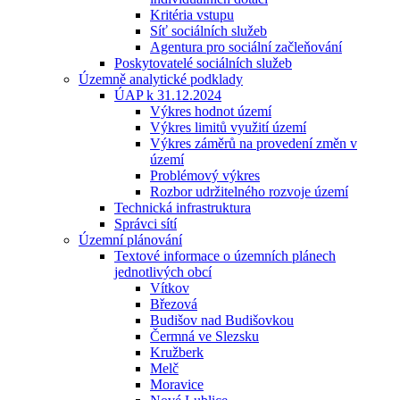
Kritéria vstupu
Síť sociálních služeb
Agentura pro sociální začleňování
Poskytovatelé sociálních služeb
Územně analytické podklady
ÚAP k 31.12.2024
Výkres hodnot území
Výkres limitů využití území
Výkres záměrů na provedení změn v
území
Problémový výkres
Rozbor udržitelného rozvoje území
Technická infrastruktura
Správci sítí
Územní plánování
Textové informace o územních plánech
jednotlivých obcí
Vítkov
Březová
Budišov nad Budišovkou
Čermná ve Slezsku
Kružberk
Melč
Moravice