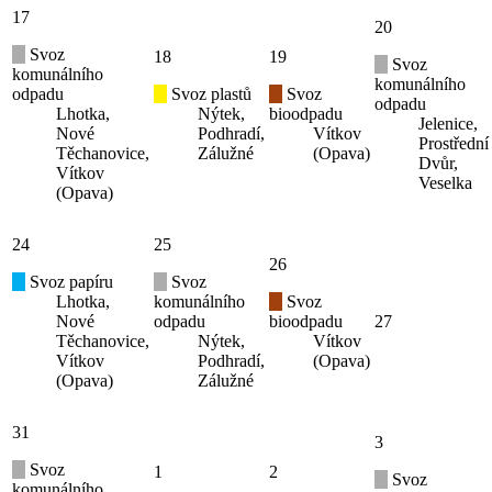
17
20
Svoz
18
19
Svoz
komunálního
komunálního
odpadu
Svoz plastů
Svoz
odpadu
Lhotka,
Nýtek,
bioodpadu
Jelenice,
Nové
Podhradí,
Vítkov
Prostřední
Těchanovice,
Zálužné
(Opava)
Dvůr,
Vítkov
Veselka
(Opava)
24
25
26
Svoz papíru
Svoz
Lhotka,
komunálního
Svoz
Nové
odpadu
bioodpadu
27
Těchanovice,
Nýtek,
Vítkov
Vítkov
Podhradí,
(Opava)
(Opava)
Zálužné
31
3
Svoz
1
2
Svoz
komunálního