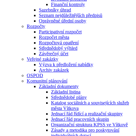
Finanční kontroly
Sazebníky úhrad
Seznam nejdůležitějších předpisů
Oprávněné úřední osoby
Rozpočty
Participativní rozpočet
Rozpočet města
Rozpočtová opatření
Střednědobý výhled
Závěrečný účet
Veřejné zakázky
Výzva k předložení nabídky
Archiv zakázek
OSPOD
Komunitní plánování
Základní dokumenty
Základní listina
Střednědobé plány
Katalog sociálních a souvisejících služeb
města Vítkova
Jednací řád řídící a realizační skupiny
Jednací řád pracovních skupin
Organizační struktura KPSS ve Vítkově
Zásady a metodika pro poskytování
individuálních dotací