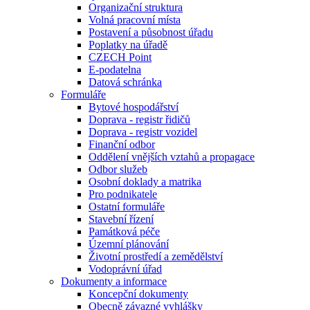
Organizační struktura
Volná pracovní místa
Postavení a působnost úřadu
Poplatky na úřadě
CZECH Point
E-podatelna
Datová schránka
Formuláře
Bytové hospodářství
Doprava - registr řidičů
Doprava - registr vozidel
Finanční odbor
Oddělení vnějších vztahů a propagace
Odbor služeb
Osobní doklady a matrika
Pro podnikatele
Ostatní formuláře
Stavební řízení
Památková péče
Územní plánování
Životní prostředí a zemědělství
Vodoprávní úřad
Dokumenty a informace
Koncepční dokumenty
Obecně závazné vyhlášky