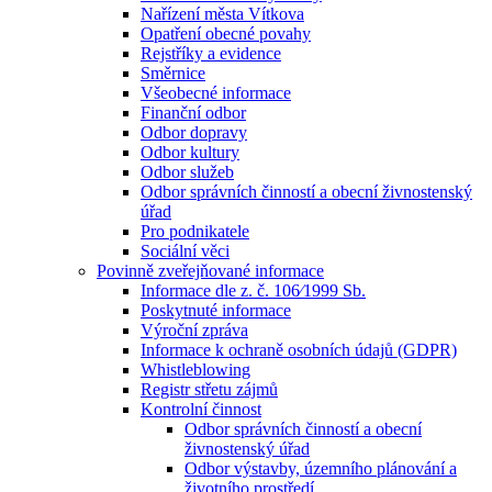
Nařízení města Vítkova
Opatření obecné povahy
Rejstříky a evidence
Směrnice
Všeobecné informace
Finanční odbor
Odbor dopravy
Odbor kultury
Odbor služeb
Odbor správních činností a obecní živnostenský
úřad
Pro podnikatele
Sociální věci
Povinně zveřejňované informace
Informace dle z. č. 106⁄1999 Sb.
Poskytnuté informace
Výroční zpráva
Informace k ochraně osobních údajů (GDPR)
Whistleblowing
Registr střetu zájmů
Kontrolní činnost
Odbor správních činností a obecní
živnostenský úřad
Odbor výstavby, územního plánování a
životního prostředí