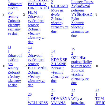
2
Looney Tunes:
Zdravotní
PATROLA:
6 GRAMŮ
Žvýkačková
cvičení
DINOSAUŘÍ
Moře na
pohroma
pro
FILM
3
5
dvoře
VYŠEHRAD:
9
seniory
Zdravotní
Zobrazit
Fylm
Zobrazit
cvičení pro
všechny
Zobrazit
všechny
seniory
záznamy ze
všechny
záznamy
Zobrazit
dne
záznamy ze
ze dne
všechny
dne
záznamy ze
dne
11
13
15
1
2
14
2
Zdravotní
Zdravotní
1
OZI: Hlas
cvičení
cvičení pro
KDYŽ SE
pralesa
Holky
pro
seniory
ZHASNE
10
12
to chtěj pořád
16
seniory
BOJOVNÍK
Zobrazit
Zobrazit
Zobrazit
Zobrazit
všechny
všechny
všechny
všechny
záznamy ze
záznamy ze
záznamy
záznamy ze
dne
dne
ze dne
dne
21
22
23
20
2
2
1
1
ODVÁŽNÁ
Willy a
TOM 
WELLNESS
VAIANA
kouzelná
JERR