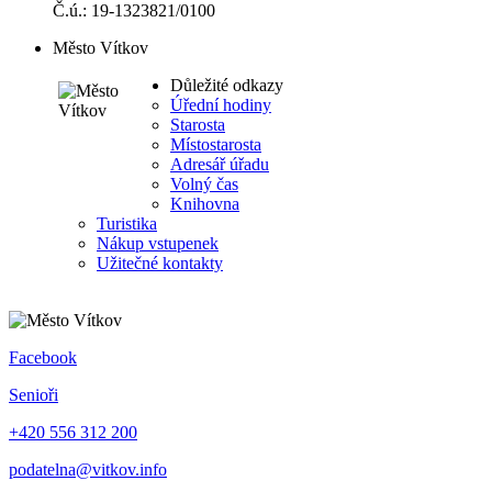
Č.ú.: 19-1323821/0100
Město Vítkov
Důležité odkazy
Úřední hodiny
Starosta
Místostarosta
Adresář úřadu
Volný čas
Knihovna
Turistika
Nákup vstupenek
Užitečné kontakty
Facebook
Senioři
+420 556 312 200
podatelna@vitkov.info