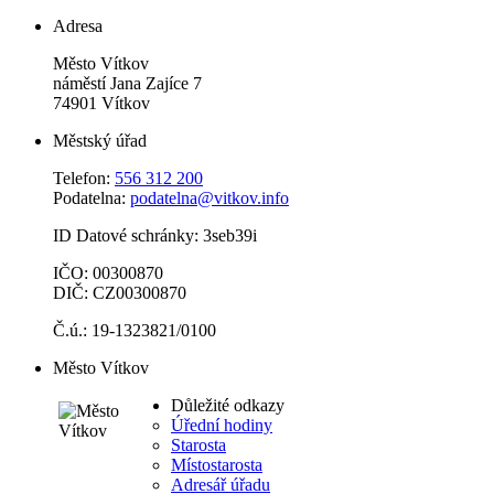
Adresa
Město Vítkov
náměstí Jana Zajíce 7
74901 Vítkov
Městský úřad
Telefon:
556 312 200
Podatelna:
podatelna@vitkov.info
ID Datové schránky: 3seb39i
IČO: 00300870
DIČ: CZ00300870
Č.ú.: 19-1323821/0100
Město Vítkov
Důležité odkazy
Úřední hodiny
Starosta
Místostarosta
Adresář úřadu