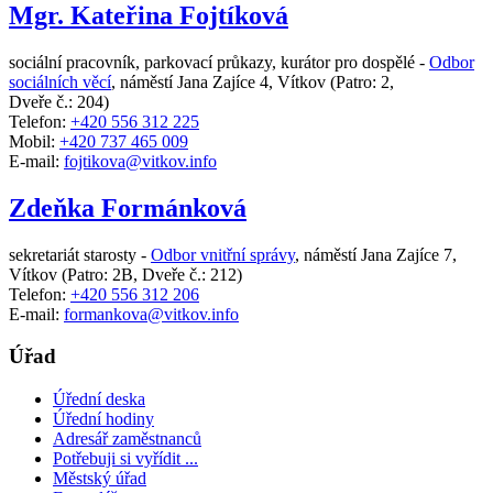
Mgr. Kateřina Fojtíková
sociální pracovník, parkovací průkazy, kurátor pro dospělé -
Odbor
sociálních věcí
,
náměstí Jana Zajíce 4, Vítkov
(Patro: 2,
Dveře č.: 204)
Telefon:
+420 556 312 225
Mobil:
+420 737 465 009
E-mail:
fojtikova@vitkov.info
Zdeňka Formánková
sekretariát starosty -
Odbor vnitřní správy
,
náměstí Jana Zajíce 7,
Vítkov
(Patro: 2B, Dveře č.: 212)
Telefon:
+420 556 312 206
E-mail:
formankova@vitkov.info
Úřad
Úřední deska
Úřední hodiny
Adresář zaměstnanců
Potřebuji si vyřídit ...
Městský úřad