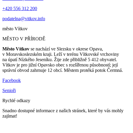
+420 556 312 200
podatelna@vitkov.info
město
Vítkov
MĚSTO V PŘÍRODĚ
Město Vítkov
se nachází ve Slezsku v okrese Opava,
v Moravskoslezském kraji. Leží v terénu Vítkovské vrchoviny
na úpatí Nízkého Jeseníku. Žije zde přibližně 5 412 obyvatel.
Vítkov je pro jižní Opavsko obec s rozšířenou působností; její
správní obvod zahrnuje 12 obcí. Městem protéká potok Čermná.
Facebook
Senioři
Rychlé odkazy
Snadno dostupné informace z našich stránek, které by vás mohly
zajímat!