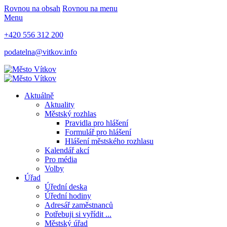
Rovnou na obsah
Rovnou na menu
Menu
+420 556 312 200
podatelna@vitkov.info
Aktuálně
Aktuality
Městský rozhlas
Pravidla pro hlášení
Formulář pro hlášení
Hlášení městského rozhlasu
Kalendář akcí
Pro média
Volby
Úřad
Úřední deska
Úřední hodiny
Adresář zaměstnanců
Potřebuji si vyřídit ...
Městský úřad