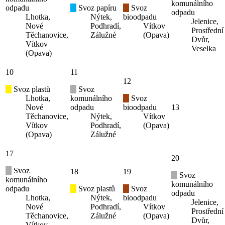
komunálního
odpadu
Svoz papíru
Svoz
odpadu
Lhotka,
Nýtek,
bioodpadu
Jelenice,
Nové
Podhradí,
Vítkov
Prostřední
Těchanovice,
Zálužné
(Opava)
Dvůr,
Vítkov
Veselka
(Opava)
10
11
12
Svoz plastů
Svoz
Lhotka,
komunálního
Svoz
Nové
odpadu
bioodpadu
13
Těchanovice,
Nýtek,
Vítkov
Vítkov
Podhradí,
(Opava)
(Opava)
Zálužné
17
20
Svoz
18
19
Svoz
komunálního
komunálního
odpadu
Svoz plastů
Svoz
odpadu
Lhotka,
Nýtek,
bioodpadu
Jelenice,
Nové
Podhradí,
Vítkov
Prostřední
Těchanovice,
Zálužné
(Opava)
Dvůr,
Vítkov