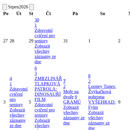
Srpen
2026
Po
Út
St
Čt
Pá
So
30
1
Zdravotní
cvičení pro
27
28
29
seniory
31
1
2
Zobrazit
všechny
záznamy ze
dne
6
3
8
4
ZMRZLINÁŘ
7
2
1
TLAPKOVÁ
2
Looney Tunes:
Zdravotní
PATROLA:
Moře na
Žvýkačková
cvičení
DINOSAUŘÍ
dvoře
6
pohroma
pro
FILM
3
5
GRAMŮ
VYŠEHRAD:
9
seniory
Zdravotní
Zobrazit
Fylm
Zobrazit
cvičení pro
všechny
Zobrazit
všechny
seniory
záznamy ze
všechny
záznamy
Zobrazit
dne
záznamy ze
ze dne
všechny
dne