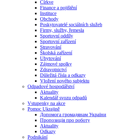
Církve
Finance a pojištění
Instituce
Obchody
Poskytovatelé sociálních služeb
Firmy, služby, řemesla
Sportovní oddíly
Sportovní zařízení
Stravování
Školská zařízení
Ubytování
Zájmové spolky
Zdravotnictví
Důležitá čísla a odkazy
Vložení nového subjektu
Odpadové hospodářství
Aktuality
Kalendář svozu odpadů
Vstupenky na akce
Pomoc Ukrajině
Допомога громадянам України
Пропозиція про роботу
Aktuality
Odkazy
Podnikání