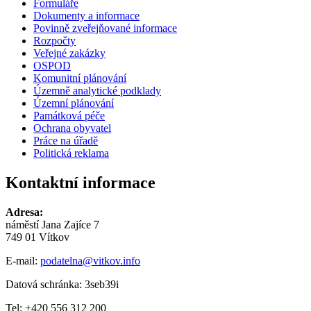
Formuláře
Dokumenty a informace
Povinně zveřejňované informace
Rozpočty
Veřejné zakázky
OSPOD
Komunitní plánování
Územně analytické podklady
Územní plánování
Památková péče
Ochrana obyvatel
Práce na úřadě
Politická reklama
Kontaktní informace
Adresa:
náměstí Jana Zajíce 7
749 01 Vítkov
E-mail:
podatelna@vitkov.info
Datová schránka: 3seb39i
Tel: +420 556 312 200