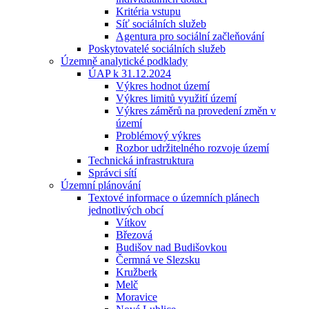
Kritéria vstupu
Síť sociálních služeb
Agentura pro sociální začleňování
Poskytovatelé sociálních služeb
Územně analytické podklady
ÚAP k 31.12.2024
Výkres hodnot území
Výkres limitů využití území
Výkres záměrů na provedení změn v
území
Problémový výkres
Rozbor udržitelného rozvoje území
Technická infrastruktura
Správci sítí
Územní plánování
Textové informace o územních plánech
jednotlivých obcí
Vítkov
Březová
Budišov nad Budišovkou
Čermná ve Slezsku
Kružberk
Melč
Moravice