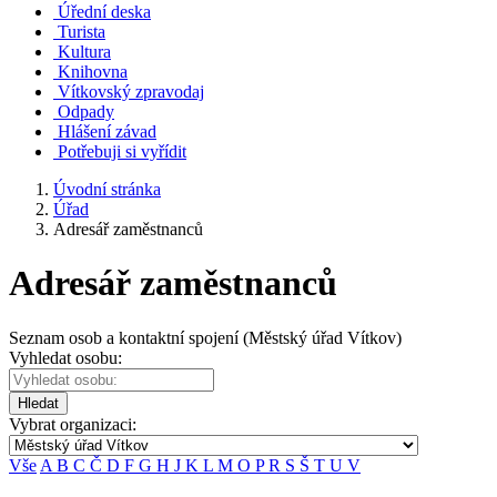
Úřední deska
Turista
Kultura
Knihovna
Vítkovský zpravodaj
Odpady
Hlášení závad
Potřebuji si vyřídit
Úvodní stránka
Úřad
Adresář zaměstnanců
Adresář zaměstnanců
Seznam osob a kontaktní spojení (Městský úřad Vítkov)
Vyhledat osobu:
Hledat
Vybrat organizaci:
Vše
A
B
C
Č
D
F
G
H
J
K
L
M
O
P
R
S
Š
T
U
V