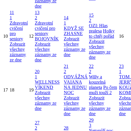
záznamy ze
dne
11
13
15
1
2
14
2
Zdravotní
Zdravotní
1
OZI: Hlas
cvičení
cvičení pro
KDYŽ SE
pralesa
Holky
pro
seniory
ZHASNE
10
12
to chtěj pořád
16
seniory
BOJOVNÍK
Zobrazit
Zobrazit
Zobrazit
Zobrazit
všechny
všechny
všechny
všechny
záznamy ze
záznamy ze
záznamy
záznamy ze
dne
dne
ze dne
dne
21
22
23
20
2
2
1
1
ODVÁŽNÁ
Willy a
TOM 
WELLNESS
VAIANA
kouzelná
JERR
VÍKEND
NA JEDNU
planeta
Po čem
KOU
17
18
19
Zobrazit
NOC
muži touží 2
KOM
všechny
Zobrazit
Zobrazit
Zobraz
záznamy ze
všechny
všechny
všech
dne
záznamy ze
záznamy ze
zázna
dne
dne
dne
29
27
3
2
28
Netopýří noc