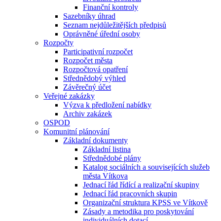
Finanční kontroly
Sazebníky úhrad
Seznam nejdůležitějších předpisů
Oprávněné úřední osoby
Rozpočty
Participativní rozpočet
Rozpočet města
Rozpočtová opatření
Střednědobý výhled
Závěrečný účet
Veřejné zakázky
Výzva k předložení nabídky
Archiv zakázek
OSPOD
Komunitní plánování
Základní dokumenty
Základní listina
Střednědobé plány
Katalog sociálních a souvisejících služeb
města Vítkova
Jednací řád řídící a realizační skupiny
Jednací řád pracovních skupin
Organizační struktura KPSS ve Vítkově
Zásady a metodika pro poskytování
individuálních dotací