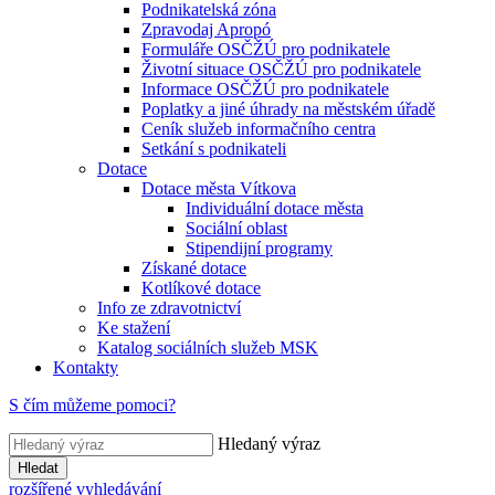
Podnikatelská zóna
Zpravodaj Apropó
Formuláře OSČŽÚ pro podnikatele
Životní situace OSČŽÚ pro podnikatele
Informace OSČŽÚ pro podnikatele
Poplatky a jiné úhrady na městském úřadě
Ceník služeb informačního centra
Setkání s podnikateli
Dotace
Dotace města Vítkova
Individuální dotace města
Sociální oblast
Stipendijní programy
Získané dotace
Kotlíkové dotace
Info ze zdravotnictví
Ke stažení
Katalog sociálních služeb MSK
Kontakty
S čím můžeme pomoci?
Hledaný výraz
Hledat
rozšířené vyhledávání