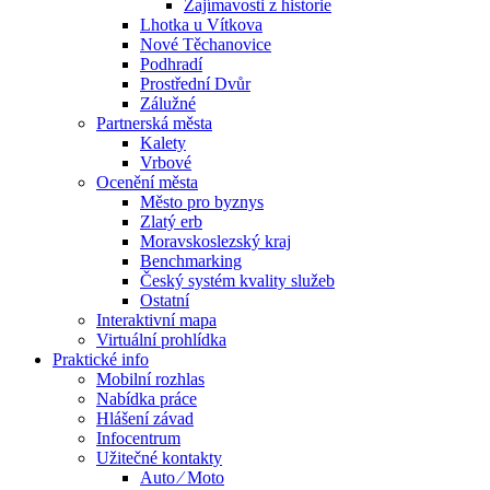
Zajímavosti z historie
Lhotka u Vítkova
Nové Těchanovice
Podhradí
Prostřední Dvůr
Zálužné
Partnerská města
Kalety
Vrbové
Ocenění města
Město pro byznys
Zlatý erb
Moravskoslezský kraj
Benchmarking
Český systém kvality služeb
Ostatní
Interaktivní mapa
Virtuální prohlídka
Praktické info
Mobilní rozhlas
Nabídka práce
Hlášení závad
Infocentrum
Užitečné kontakty
Auto ⁄ Moto