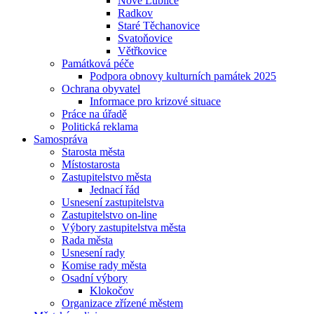
Nové Lublice
Radkov
Staré Těchanovice
Svatoňovice
Větřkovice
Památková péče
Podpora obnovy kulturních památek 2025
Ochrana obyvatel
Informace pro krizové situace
Práce na úřadě
Politická reklama
Samospráva
Starosta města
Místostarosta
Zastupitelstvo města
Jednací řád
Usnesení zastupitelstva
Zastupitelstvo on-line
Výbory zastupitelstva města
Rada města
Usnesení rady
Komise rady města
Osadní výbory
Klokočov
Organizace zřízené městem