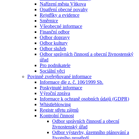
Nařízení města Vítkova
Opatření obecné povahy
Rejstříky a evidence
Směrnice
Všeobecné informace
Finanční odbor
Odbor dopravy
Odbor kultury
Odbor služeb
Odbor správních činností a obecní živnostenský
úřad
Pro podnikatele
Sociální věci
Povinně zveřejňované informace
Informace dle z. č. 106⁄1999 Sb.
Poskytnuté informace
Výroční zpráva
Informace k ochraně osobních údajů (GDPR)
Whistleblowing
Registr střetu zájmů
Kontrolní činnost
Odbor správních činností a obecní
živnostenský úřad
Odbor výstavby, územního plánování a
životního prostředí