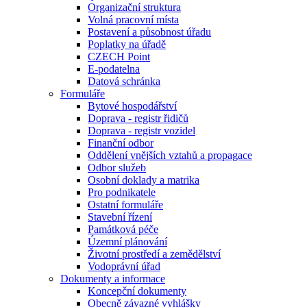
Organizační struktura
Volná pracovní místa
Postavení a působnost úřadu
Poplatky na úřadě
CZECH Point
E-podatelna
Datová schránka
Formuláře
Bytové hospodářství
Doprava - registr řidičů
Doprava - registr vozidel
Finanční odbor
Oddělení vnějších vztahů a propagace
Odbor služeb
Osobní doklady a matrika
Pro podnikatele
Ostatní formuláře
Stavební řízení
Památková péče
Územní plánování
Životní prostředí a zemědělství
Vodoprávní úřad
Dokumenty a informace
Koncepční dokumenty
Obecně závazné vyhlášky