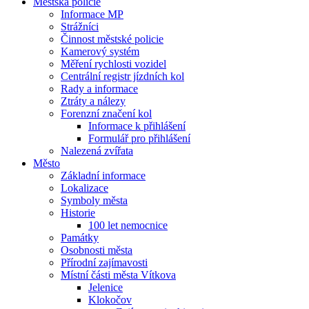
Městská policie
Informace MP
Strážníci
Činnost městské policie
Kamerový systém
Měření rychlosti vozidel
Centrální registr jízdních kol
Rady a informace
Ztráty a nálezy
Forenzní značení kol
Informace k přihlášení
Formulář pro přihlášení
Nalezená zvířata
Město
Základní informace
Lokalizace
Symboly města
Historie
100 let nemocnice
Památky
Osobnosti města
Přírodní zajímavosti
Místní části města Vítkova
Jelenice
Klokočov