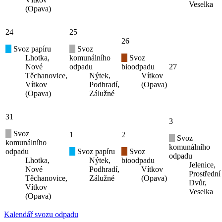
Veselka
(Opava)
24
25
26
Svoz papíru
Svoz
Lhotka,
komunálního
Svoz
Nové
odpadu
bioodpadu
27
Těchanovice,
Nýtek,
Vítkov
Vítkov
Podhradí,
(Opava)
(Opava)
Zálužné
31
3
Svoz
1
2
Svoz
komunálního
komunálního
odpadu
Svoz papíru
Svoz
odpadu
Lhotka,
Nýtek,
bioodpadu
Jelenice,
Nové
Podhradí,
Vítkov
Prostřední
Těchanovice,
Zálužné
(Opava)
Dvůr,
Vítkov
Veselka
(Opava)
Kalendář svozu odpadu