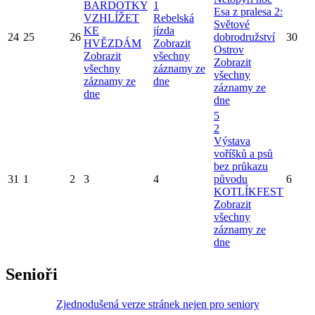
BARDOTKY
1
Esa z pralesa 2:
VZHLÍŽET
Rebelská
Světové
KE
jízda
24
25
26
dobrodružství
30
HVĚZDÁM
Zobrazit
Ostrov
Zobrazit
všechny
Zobrazit
všechny
záznamy ze
všechny
záznamy ze
dne
záznamy ze
dne
dne
5
2
Výstava
voříšků a psů
bez průkazu
31
1
2
3
4
původu
6
KOTLÍKFEST
Zobrazit
všechny
záznamy ze
dne
Senioři
Zjednodušená verze stránek nejen pro seniory