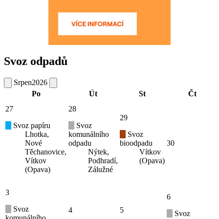
Svoz odpadů
Srpen
2026
Po
Út
St
Čt
27
28
29
Svoz papíru
Svoz
Lhotka,
komunálního
Svoz
Nové
odpadu
bioodpadu
30
Těchanovice,
Nýtek,
Vítkov
Vítkov
Podhradí,
(Opava)
(Opava)
Zálužné
3
6
Svoz
4
5
Svoz
komunálního