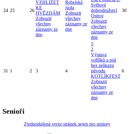
VZHLÍŽET
Rebelská
Světové
KE
jízda
24
25
26
dobrodružství
30
HVĚZDÁM
Zobrazit
Ostrov
Zobrazit
všechny
Zobrazit
všechny
záznamy ze
všechny
záznamy ze
dne
záznamy ze
dne
dne
5
2
Výstava
voříšků a psů
bez průkazu
31
1
2
3
4
původu
6
KOTLÍKFEST
Zobrazit
všechny
záznamy ze
dne
Senioři
Zjednodušená verze stránek nejen pro seniory