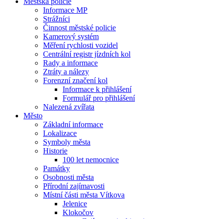
Městská policie
Informace MP
Strážníci
Činnost městské policie
Kamerový systém
Měření rychlosti vozidel
Centrální registr jízdních kol
Rady a informace
Ztráty a nálezy
Forenzní značení kol
Informace k přihlášení
Formulář pro přihlášení
Nalezená zvířata
Město
Základní informace
Lokalizace
Symboly města
Historie
100 let nemocnice
Památky
Osobnosti města
Přírodní zajímavosti
Místní části města Vítkova
Jelenice
Klokočov