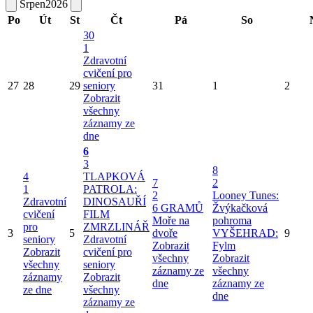
Srpen
2026
Po
Út
St
Čt
Pá
So
30
1
Zdravotní
cvičení pro
27
28
29
seniory
31
1
2
Zobrazit
všechny
záznamy ze
dne
6
3
8
4
TLAPKOVÁ
7
2
1
PATROLA:
2
Looney Tunes:
Zdravotní
DINOSAUŘÍ
6 GRAMŮ
Žvýkačková
cvičení
FILM
Moře na
pohroma
pro
ZMRZLINÁŘ
3
5
dvoře
VYŠEHRAD:
9
seniory
Zdravotní
Zobrazit
Fylm
Zobrazit
cvičení pro
všechny
Zobrazit
všechny
seniory
záznamy ze
všechny
záznamy
Zobrazit
dne
záznamy ze
ze dne
všechny
dne
záznamy ze