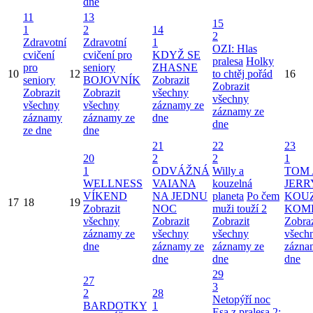
dne
11
13
15
1
2
14
2
Zdravotní
Zdravotní
1
OZI: Hlas
cvičení
cvičení pro
KDYŽ SE
pralesa
Holky
pro
seniory
ZHASNE
10
12
to chtěj pořád
16
seniory
BOJOVNÍK
Zobrazit
Zobrazit
Zobrazit
Zobrazit
všechny
všechny
všechny
všechny
záznamy ze
záznamy ze
záznamy
záznamy ze
dne
dne
ze dne
dne
21
22
23
20
2
2
1
1
ODVÁŽNÁ
Willy a
TOM 
WELLNESS
VAIANA
kouzelná
JERR
VÍKEND
NA JEDNU
planeta
Po čem
KOU
17
18
19
Zobrazit
NOC
muži touží 2
KOM
všechny
Zobrazit
Zobrazit
Zobraz
záznamy ze
všechny
všechny
všech
dne
záznamy ze
záznamy ze
zázna
dne
dne
dne
29
27
3
2
28
Netopýří noc
BARDOTKY
1
Esa z pralesa 2: