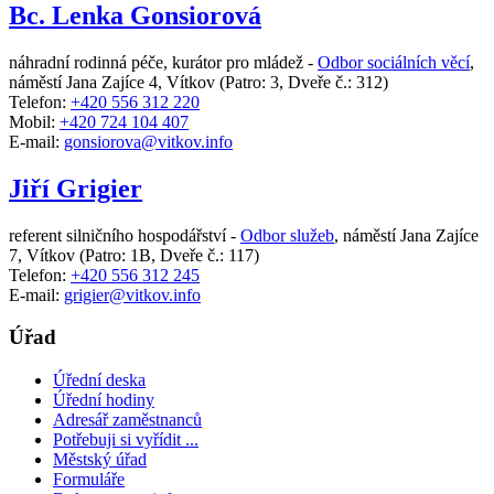
Bc. Lenka Gonsiorová
náhradní rodinná péče, kurátor pro mládež -
Odbor sociálních věcí
,
náměstí Jana Zajíce 4, Vítkov
(Patro: 3, Dveře č.: 312)
Telefon:
+420 556 312 220
Mobil:
+420 724 104 407
E-mail:
gonsiorova@vitkov.info
Jiří Grigier
referent silničního hospodářství -
Odbor služeb
,
náměstí Jana Zajíce
7, Vítkov
(Patro: 1B, Dveře č.: 117)
Telefon:
+420 556 312 245
E-mail:
grigier@vitkov.info
Úřad
Úřední deska
Úřední hodiny
Adresář zaměstnanců
Potřebuji si vyřídit ...
Městský úřad
Formuláře