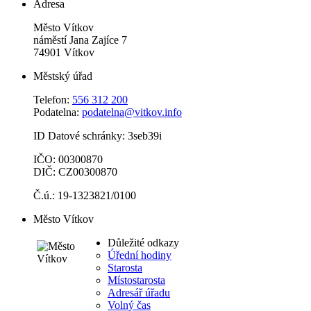
Adresa
Město Vítkov
náměstí Jana Zajíce 7
74901 Vítkov
Městský úřad
Telefon:
556 312 200
Podatelna:
podatelna@vitkov.info
ID Datové schránky: 3seb39i
IČO: 00300870
DIČ: CZ00300870
Č.ú.: 19-1323821/0100
Město Vítkov
Důležité odkazy
Úřední hodiny
Starosta
Místostarosta
Adresář úřadu
Volný čas