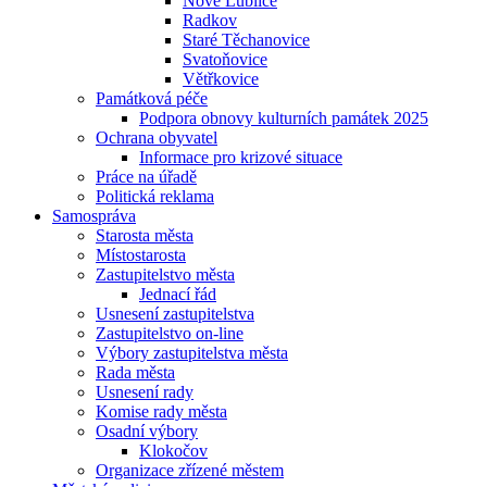
Nové Lublice
Radkov
Staré Těchanovice
Svatoňovice
Větřkovice
Památková péče
Podpora obnovy kulturních památek 2025
Ochrana obyvatel
Informace pro krizové situace
Práce na úřadě
Politická reklama
Samospráva
Starosta města
Místostarosta
Zastupitelstvo města
Jednací řád
Usnesení zastupitelstva
Zastupitelstvo on-line
Výbory zastupitelstva města
Rada města
Usnesení rady
Komise rady města
Osadní výbory
Klokočov
Organizace zřízené městem