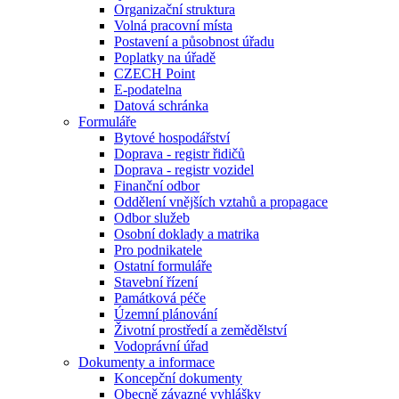
Organizační struktura
Volná pracovní místa
Postavení a působnost úřadu
Poplatky na úřadě
CZECH Point
E-podatelna
Datová schránka
Formuláře
Bytové hospodářství
Doprava - registr řidičů
Doprava - registr vozidel
Finanční odbor
Oddělení vnějších vztahů a propagace
Odbor služeb
Osobní doklady a matrika
Pro podnikatele
Ostatní formuláře
Stavební řízení
Památková péče
Územní plánování
Životní prostředí a zemědělství
Vodoprávní úřad
Dokumenty a informace
Koncepční dokumenty
Obecně závazné vyhlášky