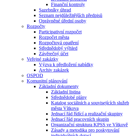
Finanční kontroly
Sazebníky úhrad
Seznam nejdůležitějších předpisů
Oprávněné úřední osoby
Rozpočty
Participativní rozpočet
Rozpočet města
Rozpočtová opatření
Střednědobý výhled
Závěrečný účet
Veřejné zakázky
Výzva k předložení nabídky
Archiv zakázek
OSPOD
Komunitní plánování
Základní dokumenty
Základní listina
Střednědobé plány
Katalog sociálních a souvisejících služeb
města Vítkova
Jednací řád řídící a realizační skupiny
Jednací řád pracovních skupin
Organizační struktura KPSS ve Vítkově
Zásady a metodika pro poskytování
individuálních dotací