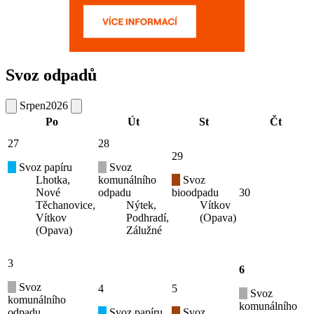
Svoz odpadů
Srpen
2026
Po
Út
St
Čt
27
28
29
Svoz papíru
Svoz
Lhotka,
komunálního
Svoz
Nové
odpadu
bioodpadu
30
Těchanovice,
Nýtek,
Vítkov
Vítkov
Podhradí,
(Opava)
(Opava)
Zálužné
3
6
Svoz
4
5
Svoz
komunálního
komunálního
odpadu
Svoz papíru
Svoz