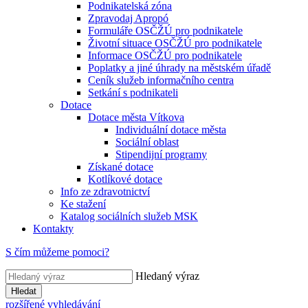
Podnikatelská zóna
Zpravodaj Apropó
Formuláře OSČŽÚ pro podnikatele
Životní situace OSČŽÚ pro podnikatele
Informace OSČŽÚ pro podnikatele
Poplatky a jiné úhrady na městském úřadě
Ceník služeb informačního centra
Setkání s podnikateli
Dotace
Dotace města Vítkova
Individuální dotace města
Sociální oblast
Stipendijní programy
Získané dotace
Kotlíkové dotace
Info ze zdravotnictví
Ke stažení
Katalog sociálních služeb MSK
Kontakty
S čím můžeme pomoci?
Hledaný výraz
Hledat
rozšířené vyhledávání