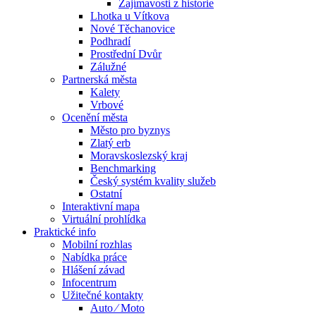
Zajímavosti z historie
Lhotka u Vítkova
Nové Těchanovice
Podhradí
Prostřední Dvůr
Zálužné
Partnerská města
Kalety
Vrbové
Ocenění města
Město pro byznys
Zlatý erb
Moravskoslezský kraj
Benchmarking
Český systém kvality služeb
Ostatní
Interaktivní mapa
Virtuální prohlídka
Praktické info
Mobilní rozhlas
Nabídka práce
Hlášení závad
Infocentrum
Užitečné kontakty
Auto ⁄ Moto