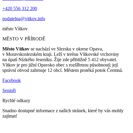
+420 556 312 200
podatelna@vitkov.info
město
Vítkov
MĚSTO V PŘÍRODĚ
Město Vítkov
se nachází ve Slezsku v okrese Opava,
v Moravskoslezském kraji. Leží v terénu Vítkovské vrchoviny
na úpatí Nízkého Jeseníku. Žije zde přibližně 5 412 obyvatel.
Vítkov je pro jižní Opavsko obec s rozšířenou působností; její
správní obvod zahrnuje 12 obcí. Městem protéká potok Čermná.
Facebook
Senioři
Rychlé odkazy
Snadno dostupné informace z našich stránek, které by vás mohly
zajímat!