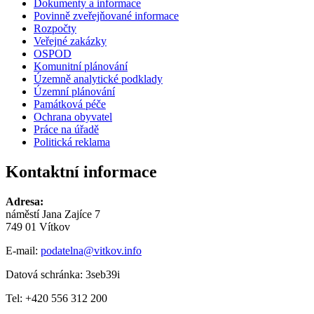
Dokumenty a informace
Povinně zveřejňované informace
Rozpočty
Veřejné zakázky
OSPOD
Komunitní plánování
Územně analytické podklady
Územní plánování
Památková péče
Ochrana obyvatel
Práce na úřadě
Politická reklama
Kontaktní informace
Adresa:
náměstí Jana Zajíce 7
749 01 Vítkov
E-mail:
podatelna@vitkov.info
Datová schránka: 3seb39i
Tel: +420 556 312 200