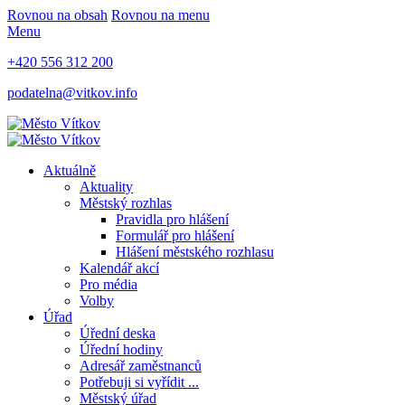
Rovnou na obsah
Rovnou na menu
Menu
+420 556 312 200
podatelna@vitkov.info
Aktuálně
Aktuality
Městský rozhlas
Pravidla pro hlášení
Formulář pro hlášení
Hlášení městského rozhlasu
Kalendář akcí
Pro média
Volby
Úřad
Úřední deska
Úřední hodiny
Adresář zaměstnanců
Potřebuji si vyřídit ...
Městský úřad