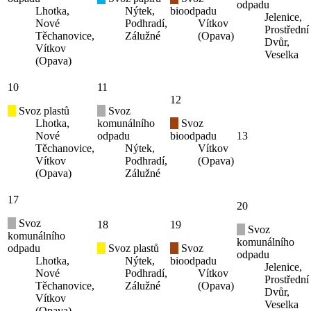
odpadu
Lhotka,
Nýtek,
bioodpadu
Jelenice,
Nové
Podhradí,
Vítkov
Prostřední
Těchanovice,
Zálužné
(Opava)
Dvůr,
Vítkov
Veselka
(Opava)
10
11
12
Svoz plastů
Svoz
Lhotka,
komunálního
Svoz
Nové
odpadu
bioodpadu
13
Těchanovice,
Nýtek,
Vítkov
Vítkov
Podhradí,
(Opava)
(Opava)
Zálužné
17
20
Svoz
18
19
Svoz
komunálního
komunálního
odpadu
Svoz plastů
Svoz
odpadu
Lhotka,
Nýtek,
bioodpadu
Jelenice,
Nové
Podhradí,
Vítkov
Prostřední
Těchanovice,
Zálužné
(Opava)
Dvůr,
Vítkov
Veselka
(Opava)