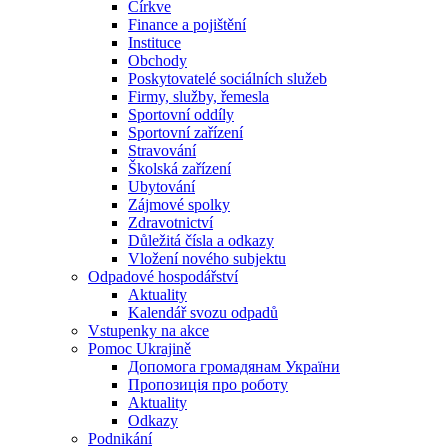
Církve
Finance a pojištění
Instituce
Obchody
Poskytovatelé sociálních služeb
Firmy, služby, řemesla
Sportovní oddíly
Sportovní zařízení
Stravování
Školská zařízení
Ubytování
Zájmové spolky
Zdravotnictví
Důležitá čísla a odkazy
Vložení nového subjektu
Odpadové hospodářství
Aktuality
Kalendář svozu odpadů
Vstupenky na akce
Pomoc Ukrajině
Допомога громадянам України
Пропозиція про роботу
Aktuality
Odkazy
Podnikání