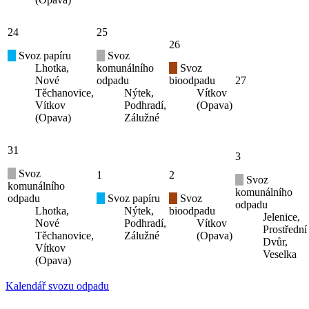
24
25
26
Svoz papíru
Svoz
Lhotka,
komunálního
Svoz
Nové
odpadu
bioodpadu
27
Těchanovice,
Nýtek,
Vítkov
Vítkov
Podhradí,
(Opava)
(Opava)
Zálužné
31
3
Svoz
1
2
Svoz
komunálního
komunálního
odpadu
Svoz papíru
Svoz
odpadu
Lhotka,
Nýtek,
bioodpadu
Jelenice,
Nové
Podhradí,
Vítkov
Prostřední
Těchanovice,
Zálužné
(Opava)
Dvůr,
Vítkov
Veselka
(Opava)
Kalendář svozu odpadu