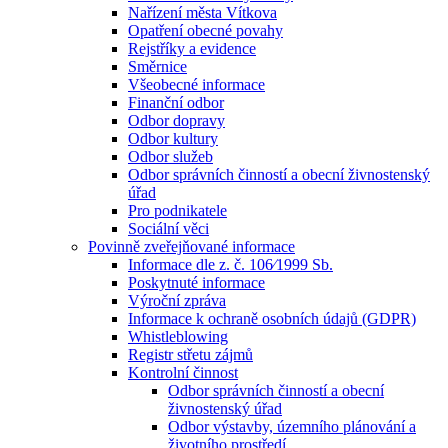
Nařízení města Vítkova
Opatření obecné povahy
Rejstříky a evidence
Směrnice
Všeobecné informace
Finanční odbor
Odbor dopravy
Odbor kultury
Odbor služeb
Odbor správních činností a obecní živnostenský
úřad
Pro podnikatele
Sociální věci
Povinně zveřejňované informace
Informace dle z. č. 106⁄1999 Sb.
Poskytnuté informace
Výroční zpráva
Informace k ochraně osobních údajů (GDPR)
Whistleblowing
Registr střetu zájmů
Kontrolní činnost
Odbor správních činností a obecní
živnostenský úřad
Odbor výstavby, územního plánování a
životního prostředí