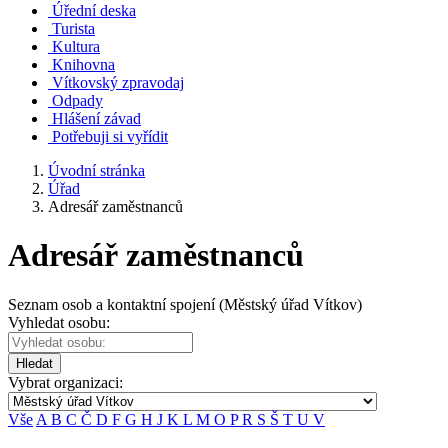
Úřední deska
Turista
Kultura
Knihovna
Vítkovský zpravodaj
Odpady
Hlášení závad
Potřebuji si vyřídit
Úvodní stránka
Úřad
Adresář zaměstnanců
Adresář zaměstnanců
Seznam osob a kontaktní spojení (Městský úřad Vítkov)
Vyhledat osobu:
Hledat
Vybrat organizaci:
Vše
A
B
C
Č
D
F
G
H
J
K
L
M
O
P
R
S
Š
T
U
V