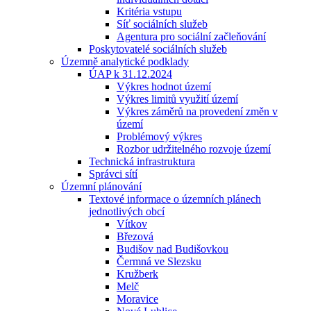
Kritéria vstupu
Síť sociálních služeb
Agentura pro sociální začleňování
Poskytovatelé sociálních služeb
Územně analytické podklady
ÚAP k 31.12.2024
Výkres hodnot území
Výkres limitů využití území
Výkres záměrů na provedení změn v
území
Problémový výkres
Rozbor udržitelného rozvoje území
Technická infrastruktura
Správci sítí
Územní plánování
Textové informace o územních plánech
jednotlivých obcí
Vítkov
Březová
Budišov nad Budišovkou
Čermná ve Slezsku
Kružberk
Melč
Moravice