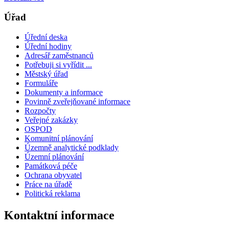
Úřad
Úřední deska
Úřední hodiny
Adresář zaměstnanců
Potřebuji si vyřídit ...
Městský úřad
Formuláře
Dokumenty a informace
Povinně zveřejňované informace
Rozpočty
Veřejné zakázky
OSPOD
Komunitní plánování
Územně analytické podklady
Územní plánování
Památková péče
Ochrana obyvatel
Práce na úřadě
Politická reklama
Kontaktní informace