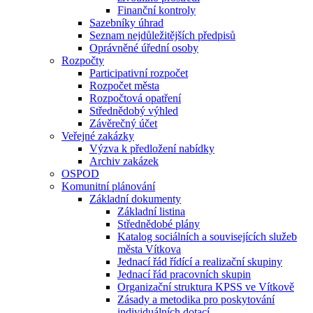
Finanční kontroly
Sazebníky úhrad
Seznam nejdůležitějších předpisů
Oprávněné úřední osoby
Rozpočty
Participativní rozpočet
Rozpočet města
Rozpočtová opatření
Střednědobý výhled
Závěrečný účet
Veřejné zakázky
Výzva k předložení nabídky
Archiv zakázek
OSPOD
Komunitní plánování
Základní dokumenty
Základní listina
Střednědobé plány
Katalog sociálních a souvisejících služeb
města Vítkova
Jednací řád řídící a realizační skupiny
Jednací řád pracovních skupin
Organizační struktura KPSS ve Vítkově
Zásady a metodika pro poskytování
individuálních dotací