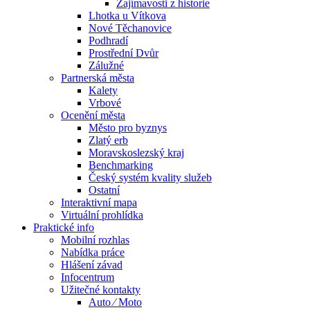
Zajímavosti z historie
Lhotka u Vítkova
Nové Těchanovice
Podhradí
Prostřední Dvůr
Zálužné
Partnerská města
Kalety
Vrbové
Ocenění města
Město pro byznys
Zlatý erb
Moravskoslezský kraj
Benchmarking
Český systém kvality služeb
Ostatní
Interaktivní mapa
Virtuální prohlídka
Praktické info
Mobilní rozhlas
Nabídka práce
Hlášení závad
Infocentrum
Užitečné kontakty
Auto ⁄ Moto