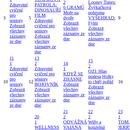
2
Looney Tunes:
Zdravotní
PATROLA:
6 GRAMŮ
Žvýkačková
cvičení
DINOSAUŘÍ
Moře na
pohroma
pro
FILM
3
5
dvoře
VYŠEHRAD:
9
seniory
Zdravotní
Zobrazit
Fylm
Zobrazit
cvičení pro
všechny
Zobrazit
všechny
seniory
záznamy ze
všechny
záznamy
Zobrazit
dne
záznamy ze
ze dne
všechny
dne
záznamy ze
dne
11
13
15
1
2
14
2
Zdravotní
Zdravotní
1
OZI: Hlas
cvičení
cvičení pro
KDYŽ SE
pralesa
Holky
pro
seniory
ZHASNE
10
12
to chtěj pořád
16
seniory
BOJOVNÍK
Zobrazit
Zobrazit
Zobrazit
Zobrazit
všechny
všechny
všechny
všechny
záznamy ze
záznamy ze
záznamy
záznamy ze
dne
dne
ze dne
dne
21
22
23
20
2
2
1
1
ODVÁŽNÁ
Willy a
TOM 
WELLNESS
VAIANA
kouzelná
JERR