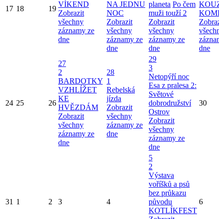
VÍKEND
NA JEDNU
planeta
Po čem
KOU
17
18
19
Zobrazit
NOC
muži touží 2
KOM
všechny
Zobrazit
Zobrazit
Zobraz
záznamy ze
všechny
všechny
všech
dne
záznamy ze
záznamy ze
zázna
dne
dne
dne
29
27
3
2
28
Netopýří noc
BARDOTKY
1
Esa z pralesa 2:
VZHLÍŽET
Rebelská
Světové
KE
jízda
24
25
26
dobrodružství
30
HVĚZDÁM
Zobrazit
Ostrov
Zobrazit
všechny
Zobrazit
všechny
záznamy ze
všechny
záznamy ze
dne
záznamy ze
dne
dne
5
2
Výstava
voříšků a psů
bez průkazu
31
1
2
3
4
původu
6
KOTLÍKFEST