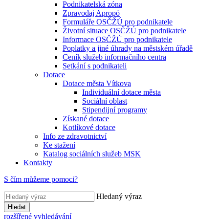
Podnikatelská zóna
Zpravodaj Apropó
Formuláře OSČŽÚ pro podnikatele
Životní situace OSČŽÚ pro podnikatele
Informace OSČŽÚ pro podnikatele
Poplatky a jiné úhrady na městském úřadě
Ceník služeb informačního centra
Setkání s podnikateli
Dotace
Dotace města Vítkova
Individuální dotace města
Sociální oblast
Stipendijní programy
Získané dotace
Kotlíkové dotace
Info ze zdravotnictví
Ke stažení
Katalog sociálních služeb MSK
Kontakty
S čím můžeme pomoci?
Hledaný výraz
Hledat
rozšířené vyhledávání