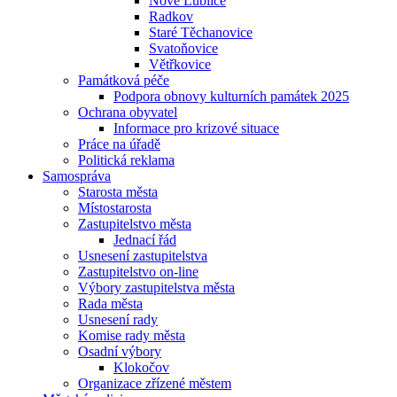
Nové Lublice
Radkov
Staré Těchanovice
Svatoňovice
Větřkovice
Památková péče
Podpora obnovy kulturních památek 2025
Ochrana obyvatel
Informace pro krizové situace
Práce na úřadě
Politická reklama
Samospráva
Starosta města
Místostarosta
Zastupitelstvo města
Jednací řád
Usnesení zastupitelstva
Zastupitelstvo on-line
Výbory zastupitelstva města
Rada města
Usnesení rady
Komise rady města
Osadní výbory
Klokočov
Organizace zřízené městem