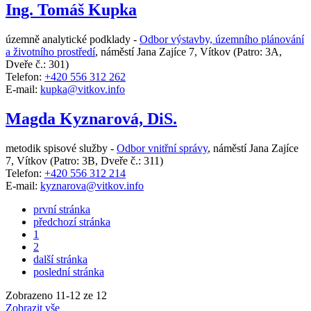
Ing. Tomáš Kupka
územně analytické podklady -
Odbor výstavby, územního plánování
a životního prostředí
,
náměstí Jana Zajíce 7, Vítkov
(Patro: 3A,
Dveře č.: 301)
Telefon:
+420 556 312 262
E-mail:
kupka@vitkov.info
Magda Kyznarová, DiS.
metodik spisové služby -
Odbor vnitřní správy
,
náměstí Jana Zajíce
7, Vítkov
(Patro: 3B, Dveře č.: 311)
Telefon:
+420 556 312 214
E-mail:
kyznarova@vitkov.info
první stránka
předchozí stránka
1
2
další stránka
poslední stránka
Zobrazeno
11
-
12
ze 12
Zobrazit vše