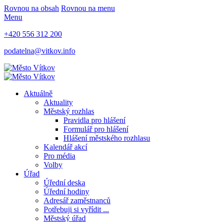
Rovnou na obsah
Rovnou na menu
Menu
+420 556 312 200
podatelna@vitkov.info
Aktuálně
Aktuality
Městský rozhlas
Pravidla pro hlášení
Formulář pro hlášení
Hlášení městského rozhlasu
Kalendář akcí
Pro média
Volby
Úřad
Úřední deska
Úřední hodiny
Adresář zaměstnanců
Potřebuji si vyřídit ...
Městský úřad