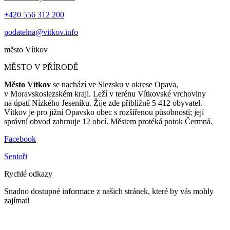
+420 556 312 200
podatelna@vitkov.info
město
Vítkov
MĚSTO V PŘÍRODĚ
Město Vítkov
se nachází ve Slezsku v okrese Opava,
v Moravskoslezském kraji. Leží v terénu Vítkovské vrchoviny
na úpatí Nízkého Jeseníku. Žije zde přibližně 5 412 obyvatel.
Vítkov je pro jižní Opavsko obec s rozšířenou působností; její
správní obvod zahrnuje 12 obcí. Městem protéká potok Čermná.
Facebook
Senioři
Rychlé odkazy
Snadno dostupné informace z našich stránek, které by vás mohly
zajímat!