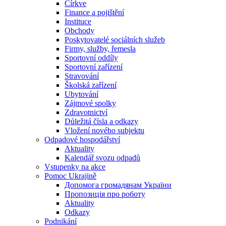
Církve
Finance a pojištění
Instituce
Obchody
Poskytovatelé sociálních služeb
Firmy, služby, řemesla
Sportovní oddíly
Sportovní zařízení
Stravování
Školská zařízení
Ubytování
Zájmové spolky
Zdravotnictví
Důležitá čísla a odkazy
Vložení nového subjektu
Odpadové hospodářství
Aktuality
Kalendář svozu odpadů
Vstupenky na akce
Pomoc Ukrajině
Допомога громадянам України
Пропозиція про роботу
Aktuality
Odkazy
Podnikání