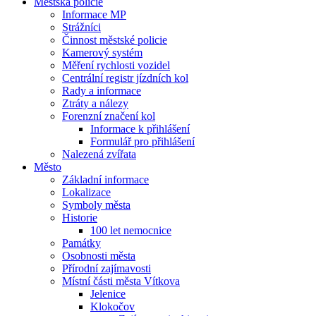
Městská policie
Informace MP
Strážníci
Činnost městské policie
Kamerový systém
Měření rychlosti vozidel
Centrální registr jízdních kol
Rady a informace
Ztráty a nálezy
Forenzní značení kol
Informace k přihlášení
Formulář pro přihlášení
Nalezená zvířata
Město
Základní informace
Lokalizace
Symboly města
Historie
100 let nemocnice
Památky
Osobnosti města
Přírodní zajímavosti
Místní části města Vítkova
Jelenice
Klokočov