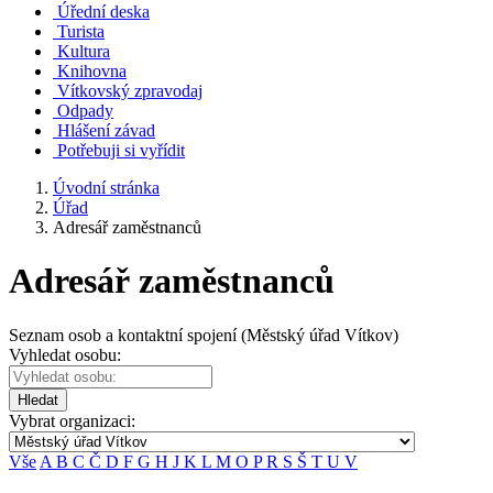
Úřední deska
Turista
Kultura
Knihovna
Vítkovský zpravodaj
Odpady
Hlášení závad
Potřebuji si vyřídit
Úvodní stránka
Úřad
Adresář zaměstnanců
Adresář zaměstnanců
Seznam osob a kontaktní spojení (Městský úřad Vítkov)
Vyhledat osobu:
Hledat
Vybrat organizaci:
Vše
A
B
C
Č
D
F
G
H
J
K
L
M
O
P
R
S
Š
T
U
V