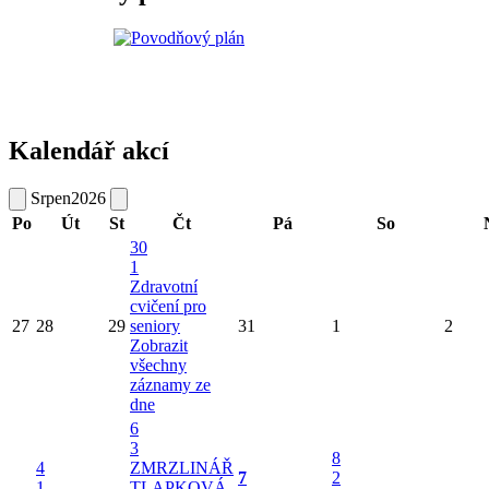
Kalendář akcí
Srpen
2026
Po
Út
St
Čt
Pá
So
30
1
Zdravotní
cvičení pro
27
28
29
seniory
31
1
2
Zobrazit
všechny
záznamy ze
dne
6
3
8
4
ZMRZLINÁŘ
7
2
1
TLAPKOVÁ