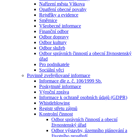
Nařízení města Vítkova
Opatření obecné povahy
Rejstříky a evidence
Směrnice
Všeobecné informace
Finanční odbor
Odbor dopravy
Odbor kultury
Odbor služeb
Odbor správních činností a obecní živnostenský
úřad
Pro podnikatele
Sociální věci
Povinně zveřejňované informace
Informace dle z. č. 106⁄1999 Sb.
Poskytnuté informace
Výroční zpráva
Informace k ochraně osobních údajů (GDPR)
Whistleblowing
Registr střetu zájmů
Kontrolní činnost
Odbor správních činností a obecní
živnostenský úřad
Odbor výstavby, územního plánování a
životního prostředí