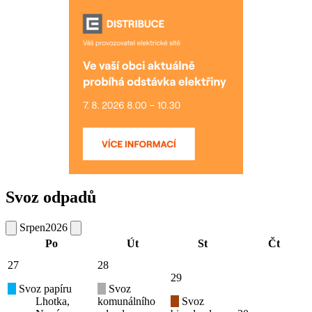
Svoz odpadů
Srpen
2026
Po
Út
St
Čt
27
28
29
Svoz papíru
Svoz
Lhotka,
komunálního
Svoz