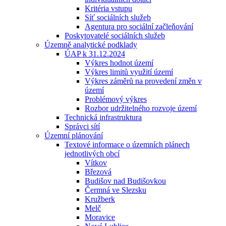
Kritéria vstupu
Síť sociálních služeb
Agentura pro sociální začleňování
Poskytovatelé sociálních služeb
Územně analytické podklady
ÚAP k 31.12.2024
Výkres hodnot území
Výkres limitů využití území
Výkres záměrů na provedení změn v
území
Problémový výkres
Rozbor udržitelného rozvoje území
Technická infrastruktura
Správci sítí
Územní plánování
Textové informace o územních plánech
jednotlivých obcí
Vítkov
Březová
Budišov nad Budišovkou
Čermná ve Slezsku
Kružberk
Melč
Moravice