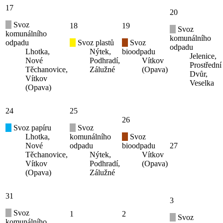
17
20
Svoz
18
19
Svoz
komunálního
komunálního
odpadu
Svoz plastů
Svoz
odpadu
Lhotka,
Nýtek,
bioodpadu
Jelenice,
Nové
Podhradí,
Vítkov
Prostřední
Těchanovice,
Zálužné
(Opava)
Dvůr,
Vítkov
Veselka
(Opava)
24
25
26
Svoz papíru
Svoz
Lhotka,
komunálního
Svoz
Nové
odpadu
bioodpadu
27
Těchanovice,
Nýtek,
Vítkov
Vítkov
Podhradí,
(Opava)
(Opava)
Zálužné
31
3
Svoz
1
2
Svoz
komunálního