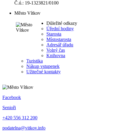
Č.ú.: 19-1323821/0100
Město Vítkov
Důležité odkazy
Úřední hodiny
Starosta
Místostarosta
Adresář úřadu
Volný čas
Knihovna
Turistika
Nákup vstupenek
Užitečné kontakty
Facebook
Senioři
+420 556 312 200
podatelna@vitkov.info