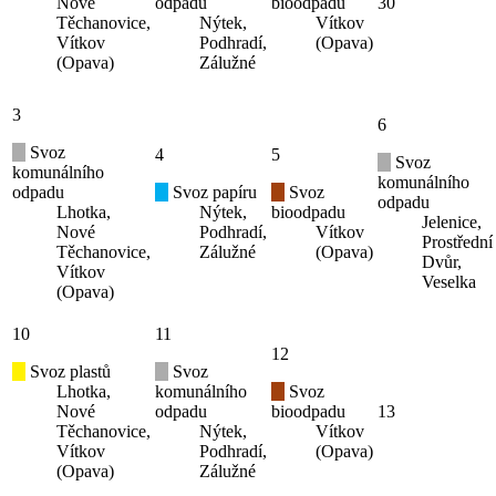
Nové
odpadu
bioodpadu
30
Těchanovice,
Nýtek,
Vítkov
Vítkov
Podhradí,
(Opava)
(Opava)
Zálužné
3
6
Svoz
4
5
Svoz
komunálního
komunálního
odpadu
Svoz papíru
Svoz
odpadu
Lhotka,
Nýtek,
bioodpadu
Jelenice,
Nové
Podhradí,
Vítkov
Prostřední
Těchanovice,
Zálužné
(Opava)
Dvůr,
Vítkov
Veselka
(Opava)
10
11
12
Svoz plastů
Svoz
Lhotka,
komunálního
Svoz
Nové
odpadu
bioodpadu
13
Těchanovice,
Nýtek,
Vítkov
Vítkov
Podhradí,
(Opava)
(Opava)
Zálužné