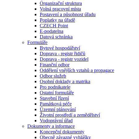
Organizační struktura
Volná pracovní místa
Postavení a působnost úřadu
Poplatky na úřadě
CZECH Point
E-podatelna
Datová schránka
Formuláře
Bytové hospodářství
Doprava - registr řidičů
Doprava - registr vozidel
Finanční odbor
Oddělení vnějších vztahů a propagace
Odbor služeb
Osobní doklady a matrika
Pro podnikatele
Ostatní formuláře
Stavební řízení
Památková péče
Územní plánování
Životní prostředí a zemědělství
Vodoprávní úřad
Dokumenty a informace
Koncepční dokumenty
Obecně závazné vyhlášky