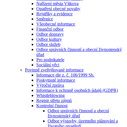
Nařízení města Vítkova
Opatření obecné povahy
Rejstříky a evidence
Směrnice
Všeobecné informace
Finanční odbor
Odbor dopravy
Odbor kultury
Odbor služeb
Odbor správních činností a obecní živnostenský
úřad
Pro podnikatele
Sociální věci
Povinně zveřejňované informace
Informace dle z. č. 106⁄1999 Sb.
Poskytnuté informace
Výroční zpráva
Informace k ochraně osobních údajů (GDPR)
Whistleblowing
Registr střetu zájmů
Kontrolní činnost
Odbor správních činností a obecní
živnostenský úřad
Odbor výstavby, územního plánování a
životního prostředí