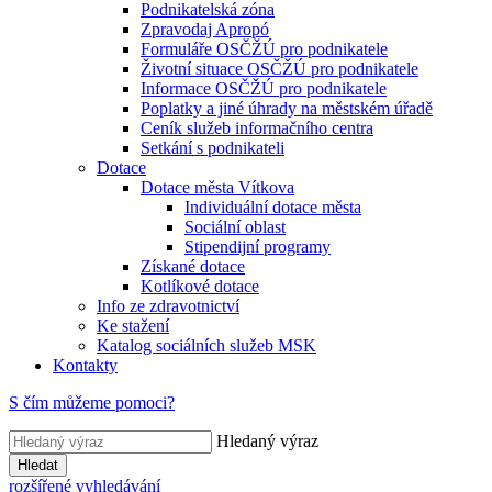
Podnikatelská zóna
Zpravodaj Apropó
Formuláře OSČŽÚ pro podnikatele
Životní situace OSČŽÚ pro podnikatele
Informace OSČŽÚ pro podnikatele
Poplatky a jiné úhrady na městském úřadě
Ceník služeb informačního centra
Setkání s podnikateli
Dotace
Dotace města Vítkova
Individuální dotace města
Sociální oblast
Stipendijní programy
Získané dotace
Kotlíkové dotace
Info ze zdravotnictví
Ke stažení
Katalog sociálních služeb MSK
Kontakty
S čím můžeme pomoci?
Hledaný výraz
Hledat
rozšířené vyhledávání