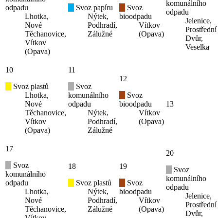
komunálního
odpadu
Svoz papíru
Svoz
odpadu
Lhotka,
Nýtek,
bioodpadu
Jelenice,
Nové
Podhradí,
Vítkov
Prostřední
Těchanovice,
Zálužné
(Opava)
Dvůr,
Vítkov
Veselka
(Opava)
10
11
12
Svoz plastů
Svoz
Lhotka,
komunálního
Svoz
Nové
odpadu
bioodpadu
13
Těchanovice,
Nýtek,
Vítkov
Vítkov
Podhradí,
(Opava)
(Opava)
Zálužné
17
20
Svoz
18
19
Svoz
komunálního
komunálního
odpadu
Svoz plastů
Svoz
odpadu
Lhotka,
Nýtek,
bioodpadu
Jelenice,
Nové
Podhradí,
Vítkov
Prostřední
Těchanovice,
Zálužné
(Opava)
Dvůr,
Vítkov