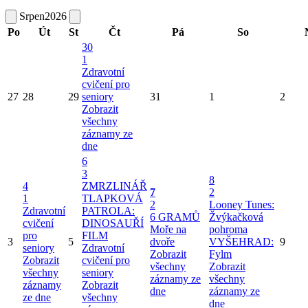
Srpen
2026
Po
Út
St
Čt
Pá
So
30
1
Zdravotní
cvičení pro
27
28
29
seniory
31
1
2
Zobrazit
všechny
záznamy ze
dne
6
3
8
4
ZMRZLINÁŘ
7
2
1
TLAPKOVÁ
2
Looney Tunes:
Zdravotní
PATROLA:
6 GRAMŮ
Žvýkačková
cvičení
DINOSAUŘÍ
Moře na
pohroma
pro
FILM
3
5
dvoře
VYŠEHRAD:
9
seniory
Zdravotní
Zobrazit
Fylm
Zobrazit
cvičení pro
všechny
Zobrazit
všechny
seniory
záznamy ze
všechny
záznamy
Zobrazit
dne
záznamy ze
ze dne
všechny
dne