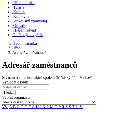
Úřední deska
Turista
Kultura
Knihovna
Vítkovský zpravodaj
Odpady
Hlášení závad
Potřebuji si vyřídit
Úvodní stránka
Úřad
Adresář zaměstnanců
Adresář zaměstnanců
Seznam osob a kontaktní spojení (Městský úřad Vítkov)
Vyhledat osobu:
Hledat
Vybrat organizaci:
Vše
A
B
C
Č
D
F
G
H
J
K
L
M
O
P
R
S
Š
T
U
V