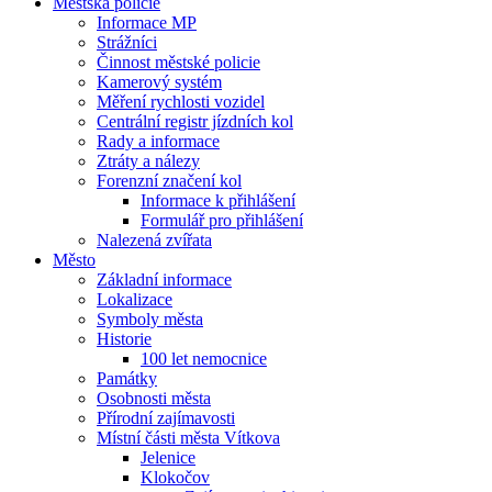
Městská policie
Informace MP
Strážníci
Činnost městské policie
Kamerový systém
Měření rychlosti vozidel
Centrální registr jízdních kol
Rady a informace
Ztráty a nálezy
Forenzní značení kol
Informace k přihlášení
Formulář pro přihlášení
Nalezená zvířata
Město
Základní informace
Lokalizace
Symboly města
Historie
100 let nemocnice
Památky
Osobnosti města
Přírodní zajímavosti
Místní části města Vítkova
Jelenice
Klokočov