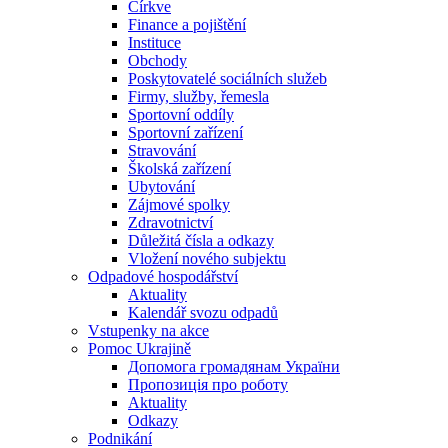
Církve
Finance a pojištění
Instituce
Obchody
Poskytovatelé sociálních služeb
Firmy, služby, řemesla
Sportovní oddíly
Sportovní zařízení
Stravování
Školská zařízení
Ubytování
Zájmové spolky
Zdravotnictví
Důležitá čísla a odkazy
Vložení nového subjektu
Odpadové hospodářství
Aktuality
Kalendář svozu odpadů
Vstupenky na akce
Pomoc Ukrajině
Допомога громадянам України
Пропозиція про роботу
Aktuality
Odkazy
Podnikání