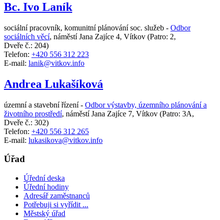
Bc. Ivo Laník
sociální pracovník, komunitní plánování soc. služeb -
Odbor
sociálních věcí
,
náměstí Jana Zajíce 4, Vítkov
(Patro: 2,
Dveře č.: 204)
Telefon:
+420 556 312 223
E-mail:
lanik@vitkov.info
Andrea Lukašíková
územní a stavební řízení -
Odbor výstavby, územního plánování a
životního prostředí
,
náměstí Jana Zajíce 7, Vítkov
(Patro: 3A,
Dveře č.: 302)
Telefon:
+420 556 312 265
E-mail:
lukasikova@vitkov.info
Úřad
Úřední deska
Úřední hodiny
Adresář zaměstnanců
Potřebuji si vyřídit ...
Městský úřad