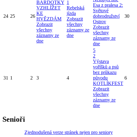
BARDOTKY
1
Esa z pralesa 2:
VZHLÍŽET
Rebelská
Světové
KE
jízda
24
25
26
dobrodružství
30
HVĚZDÁM
Zobrazit
Ostrov
Zobrazit
všechny
Zobrazit
všechny
záznamy ze
všechny
záznamy ze
dne
záznamy ze
dne
dne
5
2
Výstava
voříšků a psů
bez průkazu
31
1
2
3
4
původu
6
KOTLÍKFEST
Zobrazit
všechny
záznamy ze
dne
Senioři
Zjednodušená verze stránek nejen pro seniory