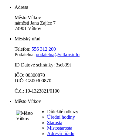
Adresa
Město Vítkov
náměstí Jana Zajíce 7
74901 Vítkov
Městský úřad
Telefon:
556 312 200
Podatelna:
podatelna@vitkov.info
ID Datové schránky: 3seb39i
IČO: 00300870
DIČ: CZ00300870
Č.ú.: 19-1323821/0100
Město Vítkov
Důležité odkazy
Úřední hodiny
Starosta
Místostarosta
Adresář úřadu