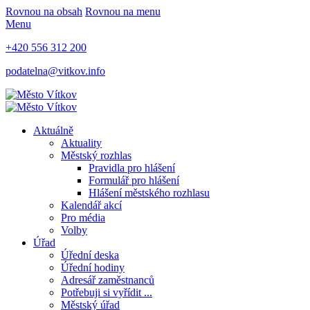
Rovnou na obsah
Rovnou na menu
Menu
+420 556 312 200
podatelna@vitkov.info
Aktuálně
Aktuality
Městský rozhlas
Pravidla pro hlášení
Formulář pro hlášení
Hlášení městského rozhlasu
Kalendář akcí
Pro média
Volby
Úřad
Úřední deska
Úřední hodiny
Adresář zaměstnanců
Potřebuji si vyřídit ...
Městský úřad