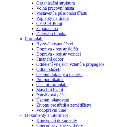
Organizační struktura
Volná pracovní místa
Postavení a působnost úřadu
Poplatky na úřadě
CZECH Point
E-podatelna
Datová schránka
Formuláře
Bytové hospodářství
Doprava - registr řidičů
Doprava - registr vozidel
Finanční odbor
Oddělení vnějších vztahů a propagace
Odbor služeb
Osobní doklady a matrika
Pro podnikatele
Ostatní formuláře
Stavební řízení
Památková péče
Územní plánování
Životní prostředí a zemědělství
Vodoprávní úřad
Dokumenty a informace
Koncepční dokumenty
Obecně závazné vyhlášky