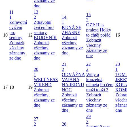
záznamy ze
dne
11
13
15
1
2
14
2
Zdravotní
Zdravotní
1
OZI: Hlas
cvičení
cvičení pro
KDYŽ SE
pralesa
Holky
pro
seniory
ZHASNE
10
12
to chtěj pořád
16
seniory
BOJOVNÍK
Zobrazit
Zobrazit
Zobrazit
Zobrazit
všechny
všechny
všechny
všechny
záznamy ze
záznamy ze
záznamy
záznamy ze
dne
dne
ze dne
dne
21
22
23
20
2
2
1
1
ODVÁŽNÁ
Willy a
TOM 
WELLNESS
VAIANA
kouzelná
JERR
VÍKEND
NA JEDNU
planeta
Po čem
KOU
17
18
19
Zobrazit
NOC
muži touží 2
KOM
všechny
Zobrazit
Zobrazit
Zobraz
záznamy ze
všechny
všechny
všech
dne
záznamy ze
záznamy ze
zázna
dne
dne
dne
29
27
3
2
28
Netopýří noc