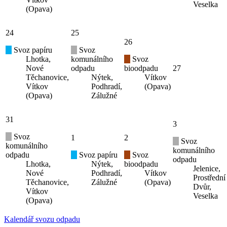
Veselka
(Opava)
24
25
26
Svoz papíru
Svoz
Lhotka,
komunálního
Svoz
Nové
odpadu
bioodpadu
27
Těchanovice,
Nýtek,
Vítkov
Vítkov
Podhradí,
(Opava)
(Opava)
Zálužné
31
3
Svoz
1
2
Svoz
komunálního
komunálního
odpadu
Svoz papíru
Svoz
odpadu
Lhotka,
Nýtek,
bioodpadu
Jelenice,
Nové
Podhradí,
Vítkov
Prostřední
Těchanovice,
Zálužné
(Opava)
Dvůr,
Vítkov
Veselka
(Opava)
Kalendář svozu odpadu