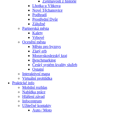
Zajímavosti z historie
Lhotka u Vítkova
Nové Těchanovice
Podhradí
Prostřední Dvůr
Zálužné
Partnerská města
Kalety
Vrbové
Ocenění města
Město pro byznys
Zlatý erb
Moravskoslezský kraj
Benchmarking
Český systém kvality služeb
Ostatní
Interaktivní mapa
Virtuální prohlídka
Praktické info
Mobilní rozhlas
Nabídka práce
Hlášení závad
Infocentrum
Užitečné kontakty
Auto ⁄ Moto