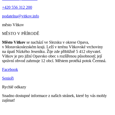
+420 556 312 200
podatelna@vitkov.info
město
Vítkov
MĚSTO V PŘÍRODĚ
Město Vítkov
se nachází ve Slezsku v okrese Opava,
v Moravskoslezském kraji. Leží v terénu Vítkovské vrchoviny
na úpatí Nízkého Jeseníku. Žije zde přibližně 5 412 obyvatel.
Vítkov je pro jižní Opavsko obec s rozšířenou působností; její
správní obvod zahrnuje 12 obcí. Městem protéká potok Čermná.
Facebook
Senioři
Rychlé odkazy
Snadno dostupné informace z našich stránek, které by vás mohly
zajímat!