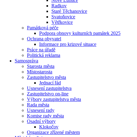
Nové Lublice
Radkov
Staré Těchanovice
Svatoňovice
Větřkovice
Památková péče
Podpora obnovy kulturních památek 2025
Ochrana obyvatel
Informace pro krizové situace
Práce na úřadě
Politická reklama
Samospráva
Starosta města
Místostarosta
Zastupitelstvo města
Jednací řád
Usnesení zastupitelstva
Zastupitelstvo on-line
Výbory zastupitelstva města
Rada města
Usnesení rady
Komise rady města
Osadní výbory
Klokočov
Organizace zřízené městem