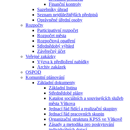
Finanční kontroly
Sazebníky úhrad
Seznam nejdůležitějších předpisů
Oprávněné úřední osoby
Rozpočty
Participativní rozpočet
Rozpočet města
Rozpočtová opatření
Střednědobý výhled
Závěrečný účet
Veřejné zakázky
Výzva k předložení nabídky
Archiv zakázek
OSPOD
Komunitní plánování
Základní dokumenty
Základní listina
Střednědobé plány
Katalog sociálních a souvisejících služeb
města Vítkova
Jednací řád řídící a realizační skupiny
Jednací řád pracovních skupin
Organizační struktura KPSS ve Vítkově
Zásady a metodika pro poskytování
individuálních dotací