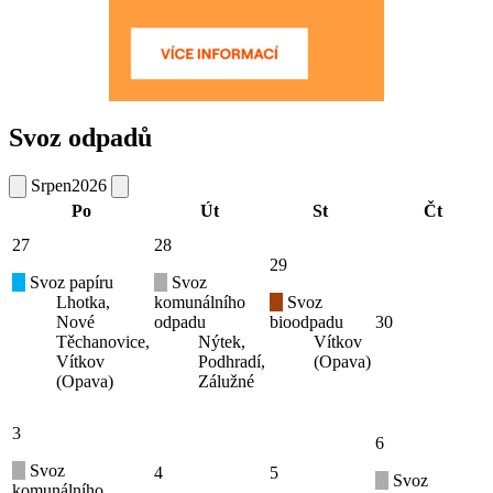
Svoz odpadů
Srpen
2026
Po
Út
St
Čt
27
28
29
Svoz papíru
Svoz
Lhotka,
komunálního
Svoz
Nové
odpadu
bioodpadu
30
Těchanovice,
Nýtek,
Vítkov
Vítkov
Podhradí,
(Opava)
(Opava)
Zálužné
3
6
Svoz
4
5
Svoz
komunálního