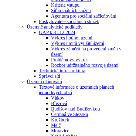
Kritéria vstupu
Síť sociálních služeb
Agentura pro sociální začleňování
Poskytovatelé sociálních služeb
Územně analytické podklady
ÚAP k 31.12.2024
Výkres hodnot území
Výkres limitů využití území
Výkres záměrů na provedení změn v
území
Problémový výkres
Rozbor udržitelného rozvoje území
Technická infrastruktura
Správci sítí
Územní plánování
Textové informace o územních plánech
jednotlivých obcí
Vítkov
Březová
Budišov nad Budišovkou
Čermná ve Slezsku
Kružberk
Melč
Moravice