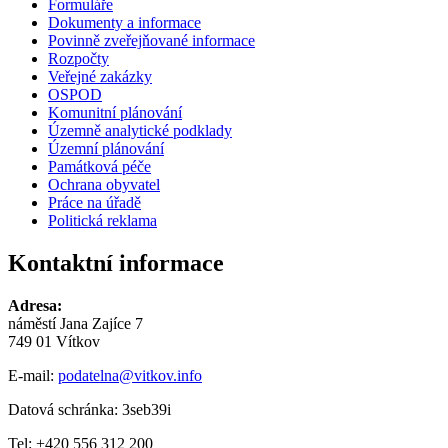
Formuláře
Dokumenty a informace
Povinně zveřejňované informace
Rozpočty
Veřejné zakázky
OSPOD
Komunitní plánování
Územně analytické podklady
Územní plánování
Památková péče
Ochrana obyvatel
Práce na úřadě
Politická reklama
Kontaktní informace
Adresa:
náměstí Jana Zajíce 7
749 01 Vítkov
E-mail:
podatelna@vitkov.info
Datová schránka: 3seb39i
Tel: +420 556 312 200