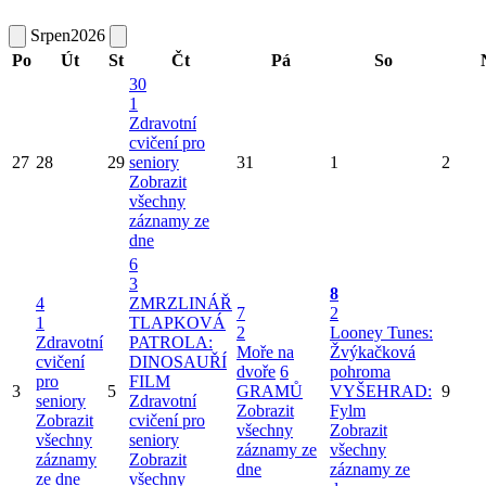
Srpen
2026
Po
Út
St
Čt
Pá
So
30
1
Zdravotní
cvičení pro
27
28
29
seniory
31
1
2
Zobrazit
všechny
záznamy ze
dne
6
3
8
4
ZMRZLINÁŘ
7
2
1
TLAPKOVÁ
2
Looney Tunes:
Zdravotní
PATROLA:
Moře na
Žvýkačková
cvičení
DINOSAUŘÍ
dvoře
6
pohroma
pro
FILM
3
5
GRAMŮ
VYŠEHRAD:
9
seniory
Zdravotní
Zobrazit
Fylm
Zobrazit
cvičení pro
všechny
Zobrazit
všechny
seniory
záznamy ze
všechny
záznamy
Zobrazit
dne
záznamy ze
ze dne
všechny