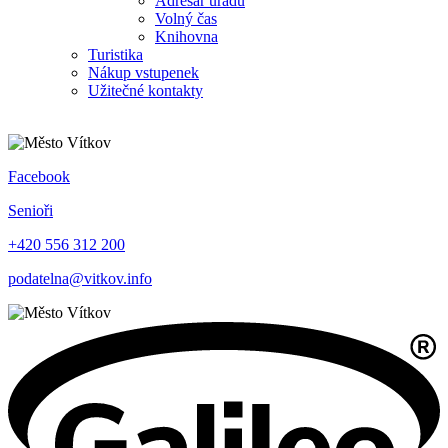
Adresář úřadu
Volný čas
Knihovna
Turistika
Nákup vstupenek
Užitečné kontakty
Facebook
Senioři
+420 556 312 200
podatelna@vitkov.info