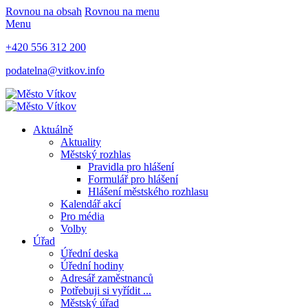
Rovnou na obsah
Rovnou na menu
Menu
+420 556 312 200
podatelna@vitkov.info
Aktuálně
Aktuality
Městský rozhlas
Pravidla pro hlášení
Formulář pro hlášení
Hlášení městského rozhlasu
Kalendář akcí
Pro média
Volby
Úřad
Úřední deska
Úřední hodiny
Adresář zaměstnanců
Potřebuji si vyřídit ...
Městský úřad