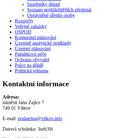
Sazebníky úhrad
Seznam nejdůležitějších předpisů
Oprávněné úřední osoby
Rozpočty
Veřejné zakázky
OSPOD
Komunitní plánování
Územně analytické podklady
Územní plánování
Památková péče
Ochrana obyvatel
Práce na úřadě
Politická reklama
Kontaktní informace
Adresa:
náměstí Jana Zajíce 7
749 01 Vítkov
E-mail:
podatelna@vitkov.info
Datová schránka: 3seb39i