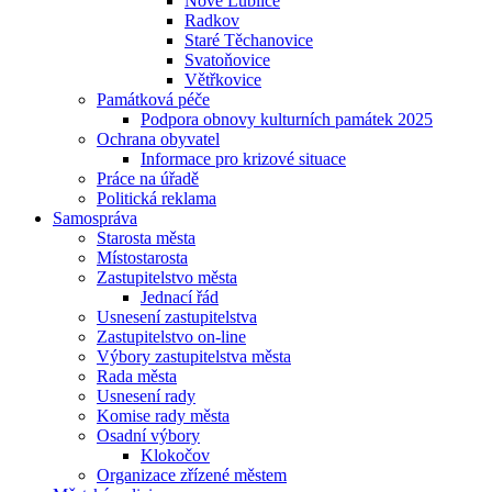
Nové Lublice
Radkov
Staré Těchanovice
Svatoňovice
Větřkovice
Památková péče
Podpora obnovy kulturních památek 2025
Ochrana obyvatel
Informace pro krizové situace
Práce na úřadě
Politická reklama
Samospráva
Starosta města
Místostarosta
Zastupitelstvo města
Jednací řád
Usnesení zastupitelstva
Zastupitelstvo on-line
Výbory zastupitelstva města
Rada města
Usnesení rady
Komise rady města
Osadní výbory
Klokočov
Organizace zřízené městem