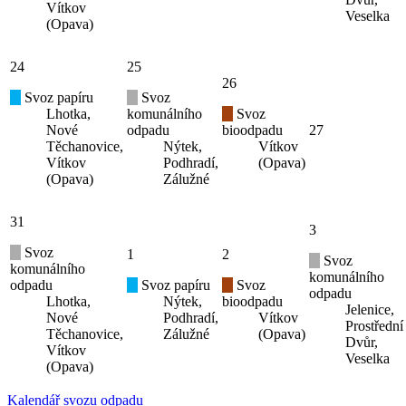
Vítkov
Veselka
(Opava)
24
25
26
Svoz papíru
Svoz
Lhotka,
komunálního
Svoz
Nové
odpadu
bioodpadu
27
Těchanovice,
Nýtek,
Vítkov
Vítkov
Podhradí,
(Opava)
(Opava)
Zálužné
31
3
Svoz
1
2
Svoz
komunálního
komunálního
odpadu
Svoz papíru
Svoz
odpadu
Lhotka,
Nýtek,
bioodpadu
Jelenice,
Nové
Podhradí,
Vítkov
Prostřední
Těchanovice,
Zálužné
(Opava)
Dvůr,
Vítkov
Veselka
(Opava)
Kalendář svozu odpadu