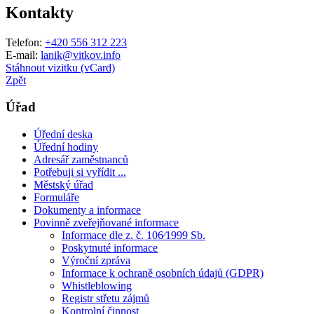
Kontakty
Telefon:
+420 556 312 223
E-mail:
lanik@vitkov.info
Stáhnout vizitku (vCard)
Zpět
Úřad
Úřední deska
Úřední hodiny
Adresář zaměstnanců
Potřebuji si vyřídit ...
Městský úřad
Formuláře
Dokumenty a informace
Povinně zveřejňované informace
Informace dle z. č. 106⁄1999 Sb.
Poskytnuté informace
Výroční zpráva
Informace k ochraně osobních údajů (GDPR)
Whistleblowing
Registr střetu zájmů
Kontrolní činnost