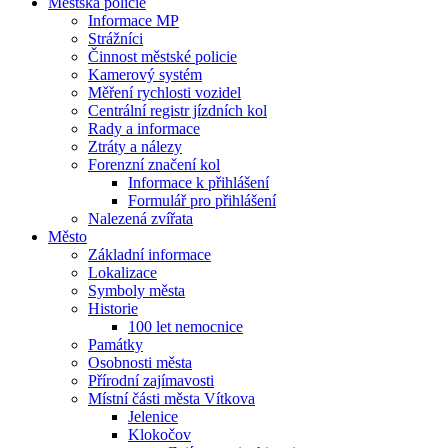
Městská policie
Informace MP
Strážníci
Činnost městské policie
Kamerový systém
Měření rychlosti vozidel
Centrální registr jízdních kol
Rady a informace
Ztráty a nálezy
Forenzní značení kol
Informace k přihlášení
Formulář pro přihlášení
Nalezená zvířata
Město
Základní informace
Lokalizace
Symboly města
Historie
100 let nemocnice
Památky
Osobnosti města
Přírodní zajímavosti
Místní části města Vítkova
Jelenice
Klokočov