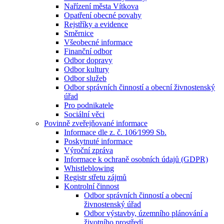
Nařízení města Vítkova
Opatření obecné povahy
Rejstříky a evidence
Směrnice
Všeobecné informace
Finanční odbor
Odbor dopravy
Odbor kultury
Odbor služeb
Odbor správních činností a obecní živnostenský
úřad
Pro podnikatele
Sociální věci
Povinně zveřejňované informace
Informace dle z. č. 106⁄1999 Sb.
Poskytnuté informace
Výroční zpráva
Informace k ochraně osobních údajů (GDPR)
Whistleblowing
Registr střetu zájmů
Kontrolní činnost
Odbor správních činností a obecní
živnostenský úřad
Odbor výstavby, územního plánování a
životního prostředí