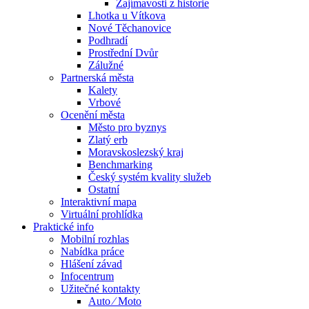
Zajímavosti z historie
Lhotka u Vítkova
Nové Těchanovice
Podhradí
Prostřední Dvůr
Zálužné
Partnerská města
Kalety
Vrbové
Ocenění města
Město pro byznys
Zlatý erb
Moravskoslezský kraj
Benchmarking
Český systém kvality služeb
Ostatní
Interaktivní mapa
Virtuální prohlídka
Praktické info
Mobilní rozhlas
Nabídka práce
Hlášení závad
Infocentrum
Užitečné kontakty
Auto ⁄ Moto