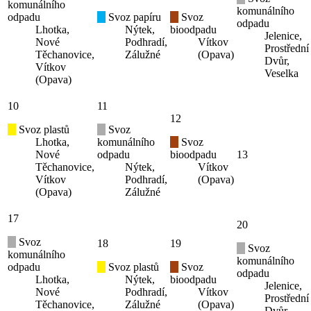
komunálního
komunálního
odpadu
Svoz papíru
Svoz
odpadu
Lhotka,
Nýtek,
bioodpadu
Jelenice,
Nové
Podhradí,
Vítkov
Prostřední
Těchanovice,
Zálužné
(Opava)
Dvůr,
Vítkov
Veselka
(Opava)
10
11
12
Svoz plastů
Svoz
Lhotka,
komunálního
Svoz
Nové
odpadu
bioodpadu
13
Těchanovice,
Nýtek,
Vítkov
Vítkov
Podhradí,
(Opava)
(Opava)
Zálužné
17
20
Svoz
18
19
Svoz
komunálního
komunálního
odpadu
Svoz plastů
Svoz
odpadu
Lhotka,
Nýtek,
bioodpadu
Jelenice,
Nové
Podhradí,
Vítkov
Prostřední
Těchanovice,
Zálužné
(Opava)
Dvůr,