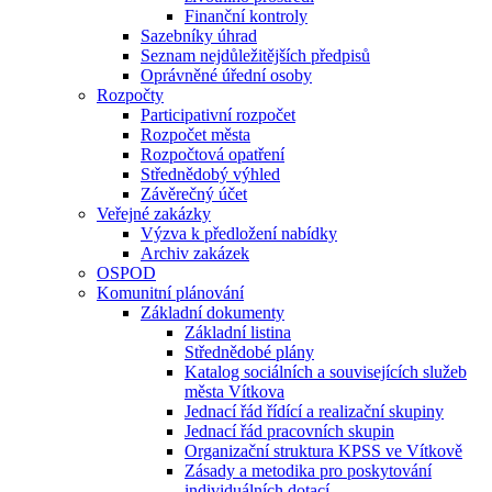
Finanční kontroly
Sazebníky úhrad
Seznam nejdůležitějších předpisů
Oprávněné úřední osoby
Rozpočty
Participativní rozpočet
Rozpočet města
Rozpočtová opatření
Střednědobý výhled
Závěrečný účet
Veřejné zakázky
Výzva k předložení nabídky
Archiv zakázek
OSPOD
Komunitní plánování
Základní dokumenty
Základní listina
Střednědobé plány
Katalog sociálních a souvisejících služeb
města Vítkova
Jednací řád řídící a realizační skupiny
Jednací řád pracovních skupin
Organizační struktura KPSS ve Vítkově
Zásady a metodika pro poskytování
individuálních dotací