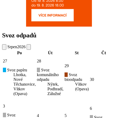
Svoz odpadů
Srpen
2026
Po
Út
St
Čt
27
28
29
Svoz papíru
Svoz
Lhotka,
komunálního
Svoz
Nové
odpadu
bioodpadu
30
Těchanovice,
Nýtek,
Vítkov
Vítkov
Podhradí,
(Opava)
(Opava)
Zálužné
3
6
Svoz
4
5
Svoz