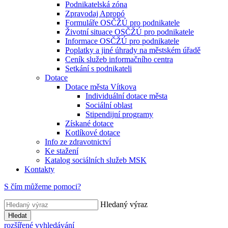
Podnikatelská zóna
Zpravodaj Apropó
Formuláře OSČŽÚ pro podnikatele
Životní situace OSČŽÚ pro podnikatele
Informace OSČŽÚ pro podnikatele
Poplatky a jiné úhrady na městském úřadě
Ceník služeb informačního centra
Setkání s podnikateli
Dotace
Dotace města Vítkova
Individuální dotace města
Sociální oblast
Stipendijní programy
Získané dotace
Kotlíkové dotace
Info ze zdravotnictví
Ke stažení
Katalog sociálních služeb MSK
Kontakty
S čím můžeme pomoci?
Hledaný výraz
Hledat
rozšířené vyhledávání