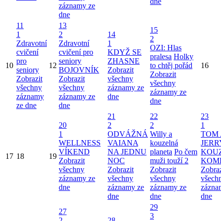
dne
záznamy ze
dne
11
13
15
1
2
14
2
Zdravotní
Zdravotní
1
OZI: Hlas
cvičení
cvičení pro
KDYŽ SE
pralesa
Holky
pro
seniory
ZHASNE
10
12
to chtěj pořád
16
seniory
BOJOVNÍK
Zobrazit
Zobrazit
Zobrazit
Zobrazit
všechny
všechny
všechny
všechny
záznamy ze
záznamy ze
záznamy
záznamy ze
dne
dne
ze dne
dne
21
22
23
20
2
2
1
1
ODVÁŽNÁ
Willy a
TOM 
WELLNESS
VAIANA
kouzelná
JERR
VÍKEND
NA JEDNU
planeta
Po čem
KOU
17
18
19
Zobrazit
NOC
muži touží 2
KOM
všechny
Zobrazit
Zobrazit
Zobraz
záznamy ze
všechny
všechny
všech
dne
záznamy ze
záznamy ze
zázna
dne
dne
dne
29
27
3
2
28