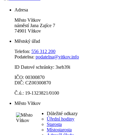
Adresa
Město Vítkov
náměstí Jana Zajíce 7
74901 Vítkov
Městský úřad
Telefon:
556 312 200
Podatelna:
podatelna@vitkov.info
ID Datové schránky: 3seb39i
IČO: 00300870
DIČ: CZ00300870
Č.ú.: 19-1323821/0100
Město Vítkov
Důležité odkazy
Úřední hodiny
Starosta
Místostarosta