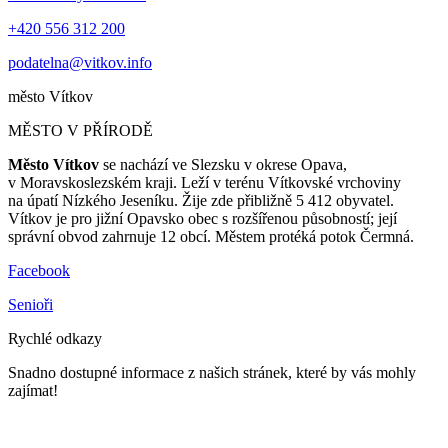
+420 556 312 200
podatelna@vitkov.info
město
Vítkov
MĚSTO V PŘÍRODĚ
Město Vítkov
se nachází ve Slezsku v okrese Opava,
v Moravskoslezském kraji. Leží v terénu Vítkovské vrchoviny
na úpatí Nízkého Jeseníku. Žije zde přibližně 5 412 obyvatel.
Vítkov je pro jižní Opavsko obec s rozšířenou působností; její
správní obvod zahrnuje 12 obcí. Městem protéká potok Čermná.
Facebook
Senioři
Rychlé odkazy
Snadno dostupné informace z našich stránek, které by vás mohly
zajímat!