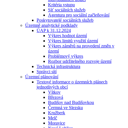
Kritéria vstupu
Síť sociálních služeb
Agentura pro sociální začleňování
Poskytovatelé sociálních služeb
Územně analytické podklady
ÚAP k 31.12.2024
Výkres hodnot území
Výkres limitů využití území
Výkres záměrů na provedení změn v
území
Problémový výkres
Rozbor udržitelného rozvoje území
Technická infrastruktura
Správci sítí
Územní plánování
Textové informace o územních plánech
jednotlivých obcí
Vítkov
Březová
Budišov nad Budišovkou
Čermná ve Slezsku
Kružberk
Melč
Moravice