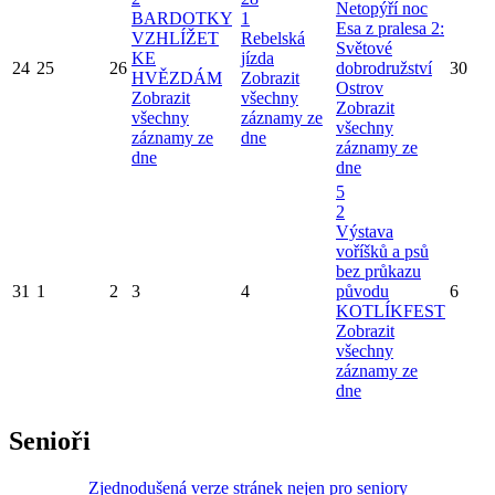
Netopýří noc
BARDOTKY
1
Esa z pralesa 2:
VZHLÍŽET
Rebelská
Světové
KE
jízda
24
25
26
dobrodružství
30
HVĚZDÁM
Zobrazit
Ostrov
Zobrazit
všechny
Zobrazit
všechny
záznamy ze
všechny
záznamy ze
dne
záznamy ze
dne
dne
5
2
Výstava
voříšků a psů
bez průkazu
31
1
2
3
4
původu
6
KOTLÍKFEST
Zobrazit
všechny
záznamy ze
dne
Senioři
Zjednodušená verze stránek nejen pro seniory