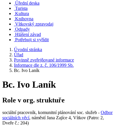
Úřední deska
Turista
Kultura
Knihovna
Vítkovský zpravodaj
Odpady
Hlášení závad
Potřebuji si vyřídit
Úvodní stránka
Úřad
Povinně zveřejňované informace
Informace dle z. č. 106/1999 Sb.
Bc. Ivo Laník
Bc. Ivo Laník
Role v org. struktuře
sociální pracovník, komunitní plánování soc. služeb -
Odbor
sociálních věcí
, náměstí Jana Zajíce 4, Vítkov (Patro: 2,
Dveře č.: 204)