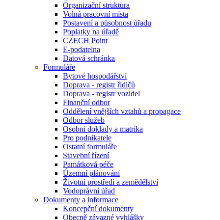
Organizační struktura
Volná pracovní místa
Postavení a působnost úřadu
Poplatky na úřadě
CZECH Point
E-podatelna
Datová schránka
Formuláře
Bytové hospodářství
Doprava - registr řidičů
Doprava - registr vozidel
Finanční odbor
Oddělení vnějších vztahů a propagace
Odbor služeb
Osobní doklady a matrika
Pro podnikatele
Ostatní formuláře
Stavební řízení
Památková péče
Územní plánování
Životní prostředí a zemědělství
Vodoprávní úřad
Dokumenty a informace
Koncepční dokumenty
Obecně závazné vyhlášky