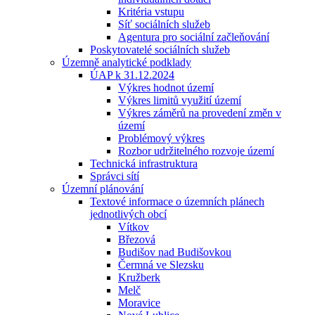
Kritéria vstupu
Síť sociálních služeb
Agentura pro sociální začleňování
Poskytovatelé sociálních služeb
Územně analytické podklady
ÚAP k 31.12.2024
Výkres hodnot území
Výkres limitů využití území
Výkres záměrů na provedení změn v
území
Problémový výkres
Rozbor udržitelného rozvoje území
Technická infrastruktura
Správci sítí
Územní plánování
Textové informace o územních plánech
jednotlivých obcí
Vítkov
Březová
Budišov nad Budišovkou
Čermná ve Slezsku
Kružberk
Melč
Moravice