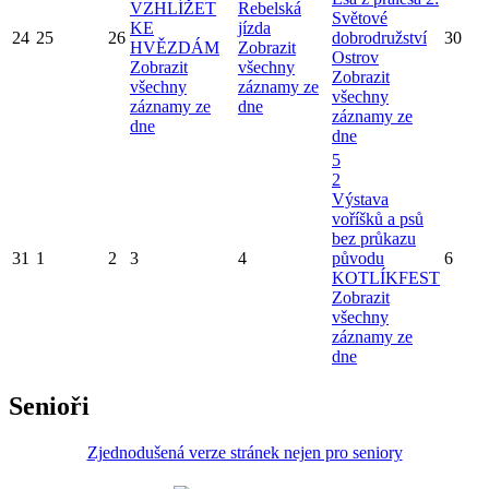
VZHLÍŽET
Rebelská
Světové
KE
jízda
24
25
26
dobrodružství
30
HVĚZDÁM
Zobrazit
Ostrov
Zobrazit
všechny
Zobrazit
všechny
záznamy ze
všechny
záznamy ze
dne
záznamy ze
dne
dne
5
2
Výstava
voříšků a psů
bez průkazu
31
1
2
3
4
původu
6
KOTLÍKFEST
Zobrazit
všechny
záznamy ze
dne
Senioři
Zjednodušená verze stránek nejen pro seniory