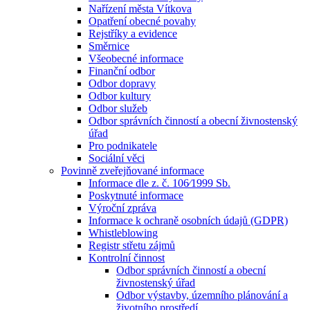
Nařízení města Vítkova
Opatření obecné povahy
Rejstříky a evidence
Směrnice
Všeobecné informace
Finanční odbor
Odbor dopravy
Odbor kultury
Odbor služeb
Odbor správních činností a obecní živnostenský
úřad
Pro podnikatele
Sociální věci
Povinně zveřejňované informace
Informace dle z. č. 106⁄1999 Sb.
Poskytnuté informace
Výroční zpráva
Informace k ochraně osobních údajů (GDPR)
Whistleblowing
Registr střetu zájmů
Kontrolní činnost
Odbor správních činností a obecní
živnostenský úřad
Odbor výstavby, územního plánování a
životního prostředí