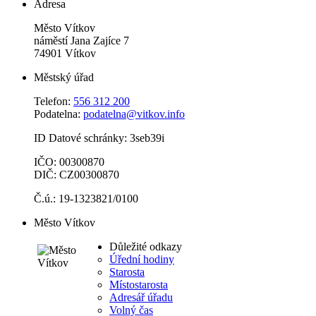
Adresa
Město Vítkov
náměstí Jana Zajíce 7
74901 Vítkov
Městský úřad
Telefon:
556 312 200
Podatelna:
podatelna@vitkov.info
ID Datové schránky: 3seb39i
IČO: 00300870
DIČ: CZ00300870
Č.ú.: 19-1323821/0100
Město Vítkov
Důležité odkazy
Úřední hodiny
Starosta
Místostarosta
Adresář úřadu
Volný čas