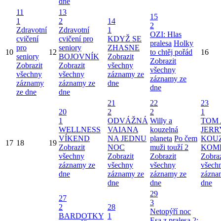
dne
11
13
15
1
2
14
2
Zdravotní
Zdravotní
1
OZI: Hlas
cvičení
cvičení pro
KDYŽ SE
pralesa
Holky
pro
seniory
ZHASNE
10
12
to chtěj pořád
16
seniory
BOJOVNÍK
Zobrazit
Zobrazit
Zobrazit
Zobrazit
všechny
všechny
všechny
všechny
záznamy ze
záznamy ze
záznamy
záznamy ze
dne
dne
ze dne
dne
21
22
23
20
2
2
1
1
ODVÁŽNÁ
Willy a
TOM 
WELLNESS
VAIANA
kouzelná
JERR
VÍKEND
NA JEDNU
planeta
Po čem
KOU
17
18
19
Zobrazit
NOC
muži touží 2
KOM
všechny
Zobrazit
Zobrazit
Zobraz
záznamy ze
všechny
všechny
všech
dne
záznamy ze
záznamy ze
zázna
dne
dne
dne
29
27
3
2
28
Netopýří noc
BARDOTKY
1
Esa z pralesa 2: