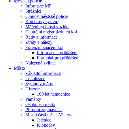
Městská policie
Informace MP
Strážníci
Činnost městské policie
Kamerový systém
Měření rychlosti vozidel
Centrální registr jízdních kol
Rady a informace
Ztráty a nálezy
Forenzní značení kol
Informace k přihlášení
Formulář pro přihlášení
Nalezená zvířata
Město
Základní informace
Lokalizace
Symboly města
Historie
100 let nemocnice
Památky
Osobnosti města
Přírodní zajímavosti
Místní části města Vítkova
Jelenice
Klokočov