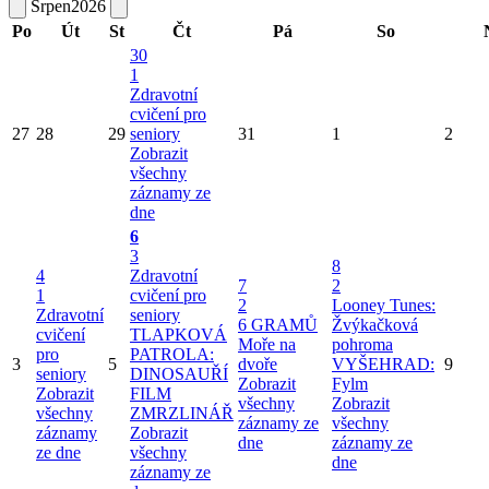
Srpen
2026
Po
Út
St
Čt
Pá
So
30
1
Zdravotní
cvičení pro
27
28
29
seniory
31
1
2
Zobrazit
všechny
záznamy ze
dne
6
3
8
4
Zdravotní
7
2
1
cvičení pro
2
Looney Tunes:
Zdravotní
seniory
6 GRAMŮ
Žvýkačková
cvičení
TLAPKOVÁ
Moře na
pohroma
pro
PATROLA:
3
5
dvoře
VYŠEHRAD:
9
seniory
DINOSAUŘÍ
Zobrazit
Fylm
Zobrazit
FILM
všechny
Zobrazit
všechny
ZMRZLINÁŘ
záznamy ze
všechny
záznamy
Zobrazit
dne
záznamy ze
ze dne
všechny
dne
záznamy ze