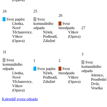
24
25
26
Svoz papíru
Svoz
Lhotka,
komunálního
Svoz
Nové
odpadu
bioodpadu
27
Těchanovice,
Nýtek,
Vítkov
Vítkov
Podhradí,
(Opava)
(Opava)
Zálužné
31
3
Svoz
1
2
Svoz
komunálního
komunálního
odpadu
Svoz papíru
Svoz
odpadu
Lhotka,
Nýtek,
bioodpadu
Jelenice,
Nové
Podhradí,
Vítkov
Prostřední
Těchanovice,
Zálužné
(Opava)
Dvůr,
Vítkov
Veselka
(Opava)
Kalendář svozu odpadu