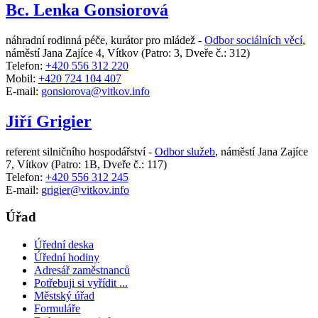
Bc. Lenka Gonsiorová
náhradní rodinná péče, kurátor pro mládež -
Odbor sociálních věcí
,
náměstí Jana Zajíce 4, Vítkov
(Patro: 3, Dveře č.: 312)
Telefon:
+420 556 312 220
Mobil:
+420 724 104 407
E-mail:
gonsiorova@vitkov.info
Jiří Grigier
referent silničního hospodářství -
Odbor služeb
,
náměstí Jana Zajíce
7, Vítkov
(Patro: 1B, Dveře č.: 117)
Telefon:
+420 556 312 245
E-mail:
grigier@vitkov.info
Úřad
Úřední deska
Úřední hodiny
Adresář zaměstnanců
Potřebuji si vyřídit ...
Městský úřad
Formuláře