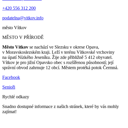
+420 556 312 200
podatelna@vitkov.info
město
Vítkov
MĚSTO V PŘÍRODĚ
Město Vítkov
se nachází ve Slezsku v okrese Opava,
v Moravskoslezském kraji. Leží v terénu Vítkovské vrchoviny
na úpatí Nízkého Jeseníku. Žije zde přibližně 5 412 obyvatel.
Vítkov je pro jižní Opavsko obec s rozšířenou působností; její
správní obvod zahrnuje 12 obcí. Městem protéká potok Čermná.
Facebook
Senioři
Rychlé odkazy
Snadno dostupné informace z našich stránek, které by vás mohly
zajímat!