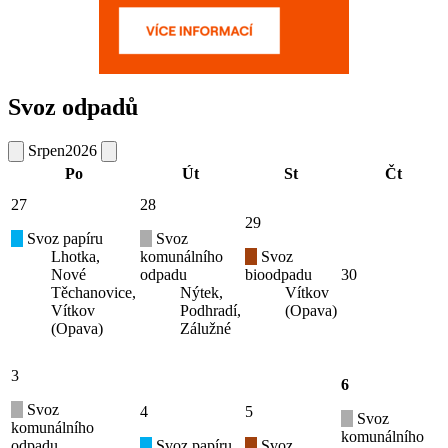
Svoz odpadů
Srpen
2026
Po
Út
St
Čt
27
28
29
Svoz papíru
Svoz
Lhotka,
komunálního
Svoz
Nové
odpadu
bioodpadu
30
Těchanovice,
Nýtek,
Vítkov
Vítkov
Podhradí,
(Opava)
(Opava)
Zálužné
3
6
Svoz
4
5
Svoz
komunálního
komunálního
odpadu
Svoz papíru
Svoz