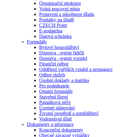
Organizační struktura
Volná pracovní místa
Postavení a působnost úřadu
Poplatky na úřadě
CZECH Point
E-podatelna
Datová schránka
Formuláře
Bytové hospodářství
Doprava - registr řidičů
Doprava - registr vozidel
Finanční odbor
Oddělení vnějších vztahů a propagace
Odbor služeb
Osobní doklady a matrika
Pro podnikatele
Ostatní formuláře
Stavební řízení
Památková péče
Územní plánování
Životní prostředí a zemědělství
Vodoprávní úřad
Dokumenty a informace
Koncepční dokumenty
Obecně závazné vyhlášky