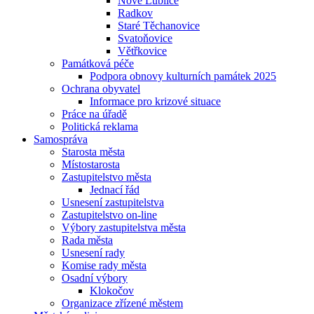
Nové Lublice
Radkov
Staré Těchanovice
Svatoňovice
Větřkovice
Památková péče
Podpora obnovy kulturních památek 2025
Ochrana obyvatel
Informace pro krizové situace
Práce na úřadě
Politická reklama
Samospráva
Starosta města
Místostarosta
Zastupitelstvo města
Jednací řád
Usnesení zastupitelstva
Zastupitelstvo on-line
Výbory zastupitelstva města
Rada města
Usnesení rady
Komise rady města
Osadní výbory
Klokočov
Organizace zřízené městem