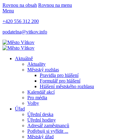
Rovnou na obsah
Rovnou na menu
Menu
+420 556 312 200
podatelna@vitkov.info
Aktuálně
Aktuality
Městský rozhlas
Pravidla pro hlášení
Formulář pro hlášení
Hlášení městského rozhlasu
Kalendář akcí
Pro média
Volby
Úřad
Úřední deska
Úřední hodiny
Adresář zaměstnanců
Potřebuji si vyřídit ...
Městský úřad