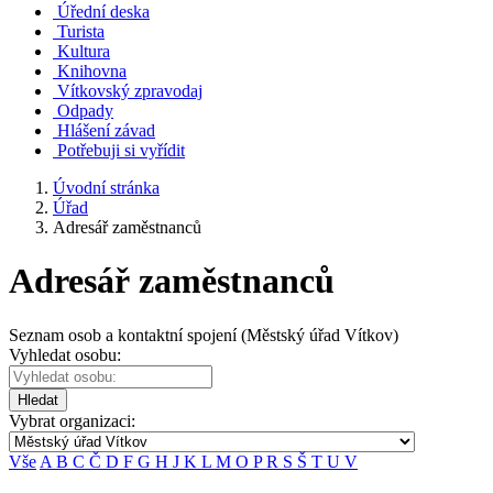
Úřední deska
Turista
Kultura
Knihovna
Vítkovský zpravodaj
Odpady
Hlášení závad
Potřebuji si vyřídit
Úvodní stránka
Úřad
Adresář zaměstnanců
Adresář zaměstnanců
Seznam osob a kontaktní spojení (Městský úřad Vítkov)
Vyhledat osobu:
Hledat
Vybrat organizaci:
Vše
A
B
C
Č
D
F
G
H
J
K
L
M
O
P
R
S
Š
T
U
V