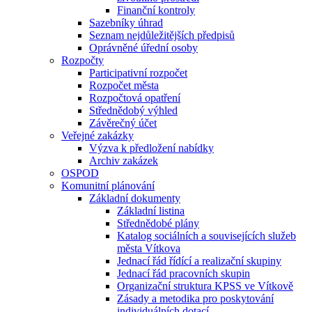
Finanční kontroly
Sazebníky úhrad
Seznam nejdůležitějších předpisů
Oprávněné úřední osoby
Rozpočty
Participativní rozpočet
Rozpočet města
Rozpočtová opatření
Střednědobý výhled
Závěrečný účet
Veřejné zakázky
Výzva k předložení nabídky
Archiv zakázek
OSPOD
Komunitní plánování
Základní dokumenty
Základní listina
Střednědobé plány
Katalog sociálních a souvisejících služeb
města Vítkova
Jednací řád řídící a realizační skupiny
Jednací řád pracovních skupin
Organizační struktura KPSS ve Vítkově
Zásady a metodika pro poskytování
individuálních dotací