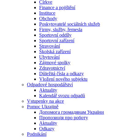
Církve
Finance a pojištění
Instituce
Obchody
Poskytovatelé sociálních služeb
Firmy, služby, řemesla
Sportovní oddíly
Sportovní zařízení
Stravování
Školská zařízení
Ubytování
Zájmové spolky
Zdravotnictví
Důležitá čísla a odkazy
Vložení nového subjektu
Odpadové hospodářství
Aktuality
Kalendář svozu odpadů
Vstupenky na akce
Pomoc Ukrajině
Допомога громадянам України
Пропозиція про роботу
Aktuality
Odkazy
Podnikání