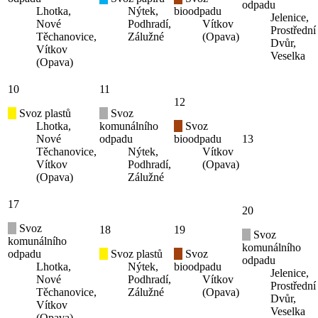
odpadu
Lhotka,
Nýtek,
bioodpadu
Jelenice,
Nové
Podhradí,
Vítkov
Prostřední
Těchanovice,
Zálužné
(Opava)
Dvůr,
Vítkov
Veselka
(Opava)
10
11
12
Svoz plastů
Svoz
Lhotka,
komunálního
Svoz
Nové
odpadu
bioodpadu
13
Těchanovice,
Nýtek,
Vítkov
Vítkov
Podhradí,
(Opava)
(Opava)
Zálužné
17
20
Svoz
18
19
Svoz
komunálního
komunálního
odpadu
Svoz plastů
Svoz
odpadu
Lhotka,
Nýtek,
bioodpadu
Jelenice,
Nové
Podhradí,
Vítkov
Prostřední
Těchanovice,
Zálužné
(Opava)
Dvůr,
Vítkov
Veselka
(Opava)