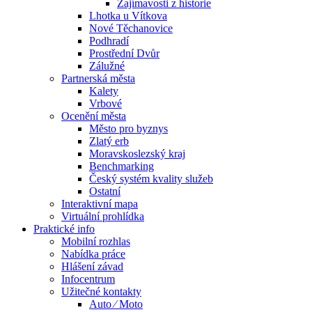
Zajímavosti z historie
Lhotka u Vítkova
Nové Těchanovice
Podhradí
Prostřední Dvůr
Zálužné
Partnerská města
Kalety
Vrbové
Ocenění města
Město pro byznys
Zlatý erb
Moravskoslezský kraj
Benchmarking
Český systém kvality služeb
Ostatní
Interaktivní mapa
Virtuální prohlídka
Praktické info
Mobilní rozhlas
Nabídka práce
Hlášení závad
Infocentrum
Užitečné kontakty
Auto ⁄ Moto