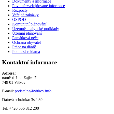
Dokumenty a informace
Povinně zveřejňované informace
Rozpočty
Veřejné zakázky
OSPOD
Komunitní plánování
Územně analytické podklady
Územní plánování
Památková péče
Ochrana obyvatel
Práce na úřadě
Politická reklama
Kontaktní informace
Adresa:
náměstí Jana Zajíce 7
749 01 Vítkov
E-mail:
podatelna@vitkov.info
Datová schránka: 3seb39i
Tel: +420 556 312 200