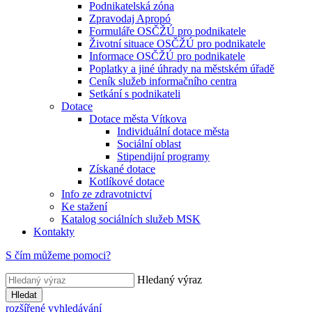
Podnikatelská zóna
Zpravodaj Apropó
Formuláře OSČŽÚ pro podnikatele
Životní situace OSČŽÚ pro podnikatele
Informace OSČŽÚ pro podnikatele
Poplatky a jiné úhrady na městském úřadě
Ceník služeb informačního centra
Setkání s podnikateli
Dotace
Dotace města Vítkova
Individuální dotace města
Sociální oblast
Stipendijní programy
Získané dotace
Kotlíkové dotace
Info ze zdravotnictví
Ke stažení
Katalog sociálních služeb MSK
Kontakty
S čím můžeme pomoci?
Hledaný výraz
Hledat
rozšířené vyhledávání