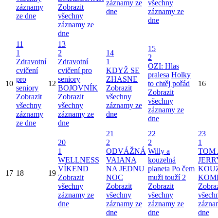
záznamy ze
všechny
záznamy
Zobrazit
dne
záznamy ze
ze dne
všechny
dne
záznamy ze
dne
11
13
15
1
2
14
2
Zdravotní
Zdravotní
1
OZI: Hlas
cvičení
cvičení pro
KDYŽ SE
pralesa
Holky
pro
seniory
ZHASNE
10
12
to chtěj pořád
16
seniory
BOJOVNÍK
Zobrazit
Zobrazit
Zobrazit
Zobrazit
všechny
všechny
všechny
všechny
záznamy ze
záznamy ze
záznamy
záznamy ze
dne
dne
ze dne
dne
21
22
23
20
2
2
1
1
ODVÁŽNÁ
Willy a
TOM 
WELLNESS
VAIANA
kouzelná
JERR
VÍKEND
NA JEDNU
planeta
Po čem
KOU
17
18
19
Zobrazit
NOC
muži touží 2
KOM
všechny
Zobrazit
Zobrazit
Zobraz
záznamy ze
všechny
všechny
všech
dne
záznamy ze
záznamy ze
zázna
dne
dne
dne