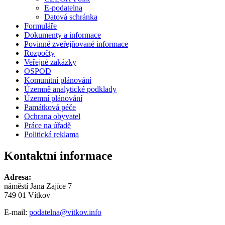
E-podatelna
Datová schránka
Formuláře
Dokumenty a informace
Povinně zveřejňované informace
Rozpočty
Veřejné zakázky
OSPOD
Komunitní plánování
Územně analytické podklady
Územní plánování
Památková péče
Ochrana obyvatel
Práce na úřadě
Politická reklama
Kontaktní informace
Adresa:
náměstí Jana Zajíce 7
749 01 Vítkov
E-mail:
podatelna@vitkov.info