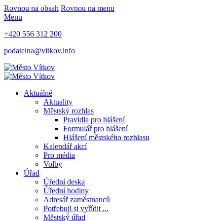
Rovnou na obsah
Rovnou na menu
Menu
+420 556 312 200
podatelna@vitkov.info
Aktuálně
Aktuality
Městský rozhlas
Pravidla pro hlášení
Formulář pro hlášení
Hlášení městského rozhlasu
Kalendář akcí
Pro média
Volby
Úřad
Úřední deska
Úřední hodiny
Adresář zaměstnanců
Potřebuji si vyřídit ...
Městský úřad