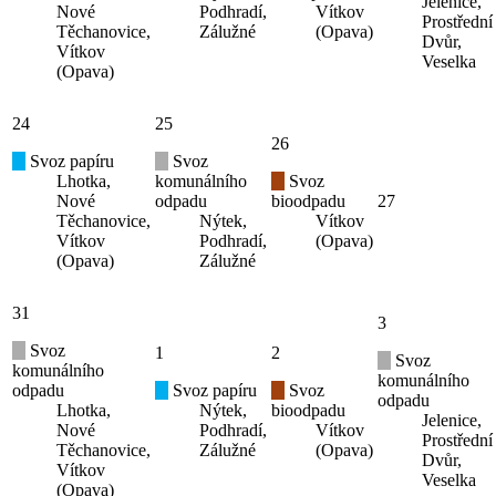
Jelenice,
Nové
Podhradí,
Vítkov
Prostřední
Těchanovice,
Zálužné
(Opava)
Dvůr,
Vítkov
Veselka
(Opava)
24
25
26
Svoz papíru
Svoz
Lhotka,
komunálního
Svoz
Nové
odpadu
bioodpadu
27
Těchanovice,
Nýtek,
Vítkov
Vítkov
Podhradí,
(Opava)
(Opava)
Zálužné
31
3
Svoz
1
2
Svoz
komunálního
komunálního
odpadu
Svoz papíru
Svoz
odpadu
Lhotka,
Nýtek,
bioodpadu
Jelenice,
Nové
Podhradí,
Vítkov
Prostřední
Těchanovice,
Zálužné
(Opava)
Dvůr,
Vítkov
Veselka
(Opava)