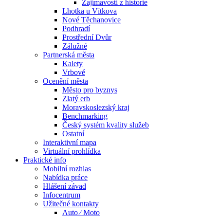
Zajímavosti z historie
Lhotka u Vítkova
Nové Těchanovice
Podhradí
Prostřední Dvůr
Zálužné
Partnerská města
Kalety
Vrbové
Ocenění města
Město pro byznys
Zlatý erb
Moravskoslezský kraj
Benchmarking
Český systém kvality služeb
Ostatní
Interaktivní mapa
Virtuální prohlídka
Praktické info
Mobilní rozhlas
Nabídka práce
Hlášení závad
Infocentrum
Užitečné kontakty
Auto ⁄ Moto