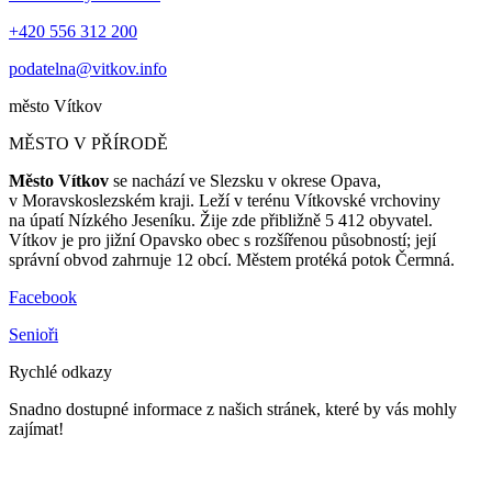
+420 556 312 200
podatelna@vitkov.info
město
Vítkov
MĚSTO V PŘÍRODĚ
Město Vítkov
se nachází ve Slezsku v okrese Opava,
v Moravskoslezském kraji. Leží v terénu Vítkovské vrchoviny
na úpatí Nízkého Jeseníku. Žije zde přibližně 5 412 obyvatel.
Vítkov je pro jižní Opavsko obec s rozšířenou působností; její
správní obvod zahrnuje 12 obcí. Městem protéká potok Čermná.
Facebook
Senioři
Rychlé odkazy
Snadno dostupné informace z našich stránek, které by vás mohly
zajímat!