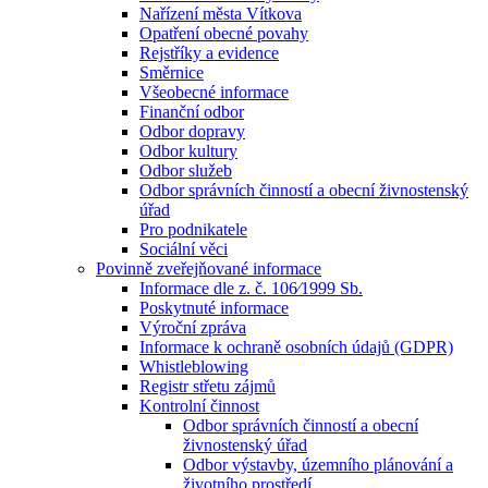
Nařízení města Vítkova
Opatření obecné povahy
Rejstříky a evidence
Směrnice
Všeobecné informace
Finanční odbor
Odbor dopravy
Odbor kultury
Odbor služeb
Odbor správních činností a obecní živnostenský
úřad
Pro podnikatele
Sociální věci
Povinně zveřejňované informace
Informace dle z. č. 106⁄1999 Sb.
Poskytnuté informace
Výroční zpráva
Informace k ochraně osobních údajů (GDPR)
Whistleblowing
Registr střetu zájmů
Kontrolní činnost
Odbor správních činností a obecní
živnostenský úřad
Odbor výstavby, územního plánování a
životního prostředí