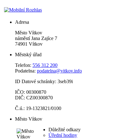
Adresa
Město Vítkov
náměstí Jana Zajíce 7
74901 Vítkov
Městský úřad
Telefon:
556 312 200
Podatelna:
podatelna@vitkov.info
ID Datové schránky: 3seb39i
IČO: 00300870
DIČ: CZ00300870
Č.ú.: 19-1323821/0100
Město Vítkov
Důležité odkazy
Úřední hodiny