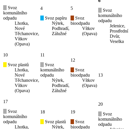
6
Svoz
4
5
Svoz
komunálního
komunálního
odpadu
Svoz papíru
Svoz
odpadu
Lhotka,
Nýtek,
bioodpadu
Jelenice,
Nové
Podhradí,
Vítkov
Prostřední
Těchanovice,
Zálužné
(Opava)
Dvůr,
Vítkov
Veselka
(Opava)
10
11
12
Svoz plastů
Svoz
Lhotka,
komunálního
Svoz
Nové
odpadu
bioodpadu
13
Těchanovice,
Nýtek,
Vítkov
Vítkov
Podhradí,
(Opava)
(Opava)
Zálužné
17
20
Svoz
18
19
Svoz
komunálního
komunálního
odpadu
Svoz plastů
Svoz
odpadu
Lhotka,
Nýtek,
bioodpadu