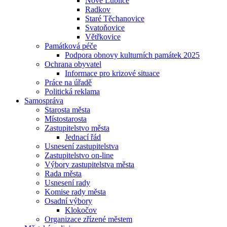
Nové Lublice
Radkov
Staré Těchanovice
Svatoňovice
Větřkovice
Památková péče
Podpora obnovy kulturních památek 2025
Ochrana obyvatel
Informace pro krizové situace
Práce na úřadě
Politická reklama
Samospráva
Starosta města
Místostarosta
Zastupitelstvo města
Jednací řád
Usnesení zastupitelstva
Zastupitelstvo on-line
Výbory zastupitelstva města
Rada města
Usnesení rady
Komise rady města
Osadní výbory
Klokočov
Organizace zřízené městem