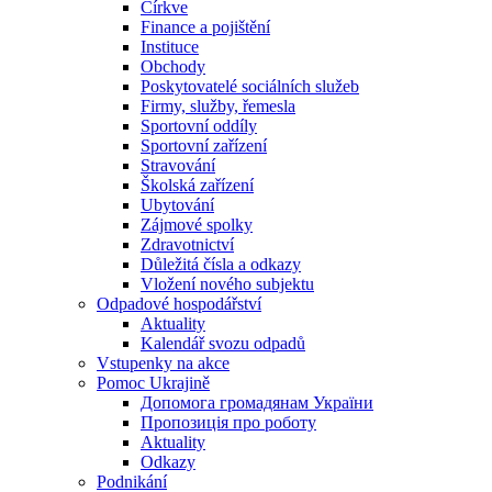
Církve
Finance a pojištění
Instituce
Obchody
Poskytovatelé sociálních služeb
Firmy, služby, řemesla
Sportovní oddíly
Sportovní zařízení
Stravování
Školská zařízení
Ubytování
Zájmové spolky
Zdravotnictví
Důležitá čísla a odkazy
Vložení nového subjektu
Odpadové hospodářství
Aktuality
Kalendář svozu odpadů
Vstupenky na akce
Pomoc Ukrajině
Допомога громадянам України
Пропозиція про роботу
Aktuality
Odkazy
Podnikání