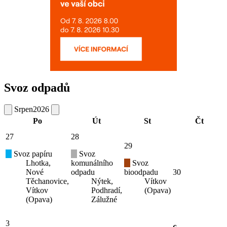
Svoz odpadů
Srpen
2026
Po
Út
St
Čt
27
28
29
Svoz papíru
Svoz
Lhotka,
komunálního
Svoz
Nové
odpadu
bioodpadu
30
Těchanovice,
Nýtek,
Vítkov
Vítkov
Podhradí,
(Opava)
(Opava)
Zálužné
3