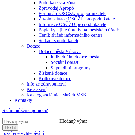
Podnikatelská zóna
Zpravodaj Apropó
Formuláře OSČŽÚ pro podnikatele
Životní situace OSČŽÚ pro podnikatele
Informace OSČŽÚ pro podnikatele
Poplatky a jiné úhrady na městském úřadě
Ceník služeb informačního centra
Setkání s podnikateli
Dotace
Dotace města Vítkova
Individuální dotace města
Sociální oblast
Stipendijní programy
Získané dotace
Kotlíkové dotace
Info ze zdravotnictví
Ke stažení
Katalog sociálních služeb MSK
Kontakty
S čím můžeme pomoci?
Hledaný výraz
Hledat
rozšířené vyhledávání