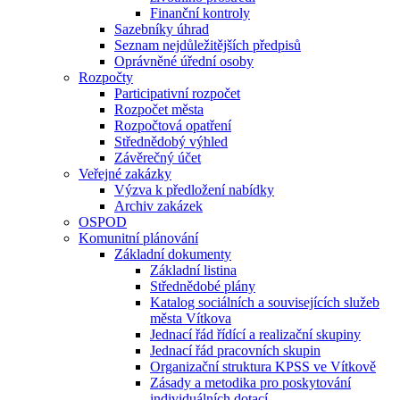
Finanční kontroly
Sazebníky úhrad
Seznam nejdůležitějších předpisů
Oprávněné úřední osoby
Rozpočty
Participativní rozpočet
Rozpočet města
Rozpočtová opatření
Střednědobý výhled
Závěrečný účet
Veřejné zakázky
Výzva k předložení nabídky
Archiv zakázek
OSPOD
Komunitní plánování
Základní dokumenty
Základní listina
Střednědobé plány
Katalog sociálních a souvisejících služeb
města Vítkova
Jednací řád řídící a realizační skupiny
Jednací řád pracovních skupin
Organizační struktura KPSS ve Vítkově
Zásady a metodika pro poskytování
individuálních dotací