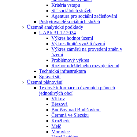
Kritéria vstupu
Síť sociálních služeb
Agentura pro sociální začleňování
Poskytovatelé sociálních služeb
Územně analytické podklady
ÚAP k 31.12.2024
Výkres hodnot území
Výkres limitů využití území
Výkres záměrů na provedení změn v
území
Problémový výkres
Rozbor udržitelného rozvoje území
Technická infrastruktura
Správci sítí
Územní plánování
Textové informace o územních plánech
jednotlivých obcí
Vítkov
Březová
Budišov nad Budišovkou
Čermná ve Slezsku
Kružberk
Melč
Moravice