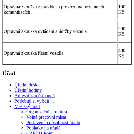
Opravná zkouška z pravidel a provozu na pozemních
100
komunikacích
Kč
200
Opravná zkouška ovládání a údržby vozidla
Kč
400
Opravná zkouška řízení vozidla
Kč
Úřad
Úřední deska
Úřední hodiny
Adresář zaměstnanců
Potřebuji si vyřídit ...
Městský úřad
Organizační struktura
Volná pracovní místa
Postavení a působnost úřadu
Poplatky na úřadě
CZECH Point