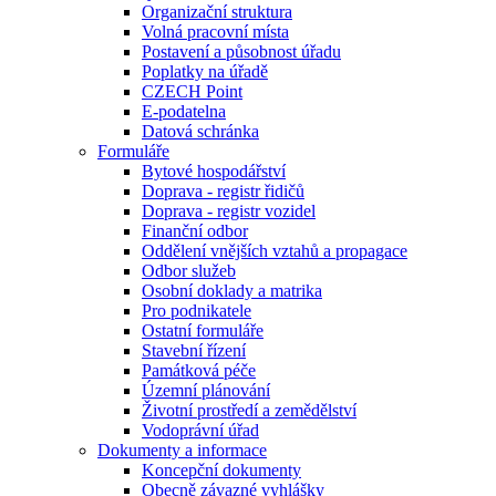
Organizační struktura
Volná pracovní místa
Postavení a působnost úřadu
Poplatky na úřadě
CZECH Point
E-podatelna
Datová schránka
Formuláře
Bytové hospodářství
Doprava - registr řidičů
Doprava - registr vozidel
Finanční odbor
Oddělení vnějších vztahů a propagace
Odbor služeb
Osobní doklady a matrika
Pro podnikatele
Ostatní formuláře
Stavební řízení
Památková péče
Územní plánování
Životní prostředí a zemědělství
Vodoprávní úřad
Dokumenty a informace
Koncepční dokumenty
Obecně závazné vyhlášky