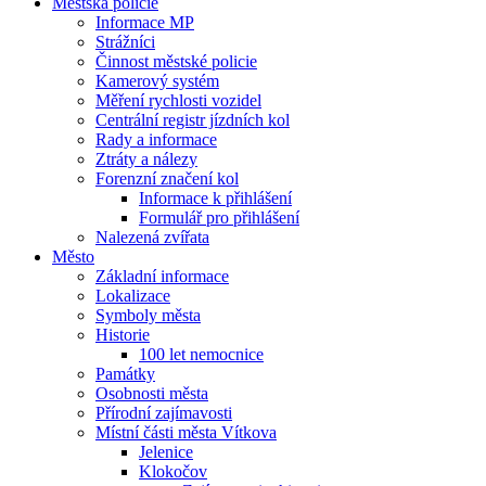
Městská policie
Informace MP
Strážníci
Činnost městské policie
Kamerový systém
Měření rychlosti vozidel
Centrální registr jízdních kol
Rady a informace
Ztráty a nálezy
Forenzní značení kol
Informace k přihlášení
Formulář pro přihlášení
Nalezená zvířata
Město
Základní informace
Lokalizace
Symboly města
Historie
100 let nemocnice
Památky
Osobnosti města
Přírodní zajímavosti
Místní části města Vítkova
Jelenice
Klokočov