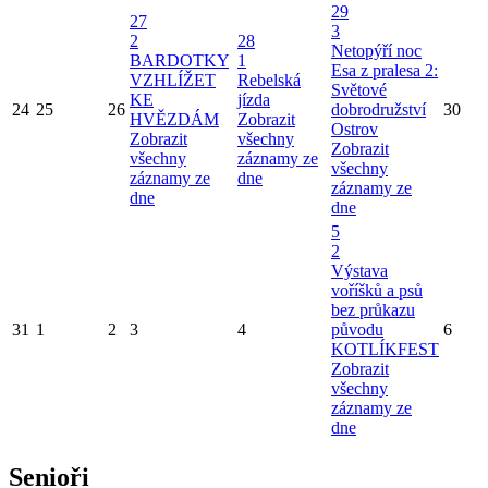
29
27
3
2
28
Netopýří noc
BARDOTKY
1
Esa z pralesa 2:
VZHLÍŽET
Rebelská
Světové
KE
jízda
24
25
26
dobrodružství
30
HVĚZDÁM
Zobrazit
Ostrov
Zobrazit
všechny
Zobrazit
všechny
záznamy ze
všechny
záznamy ze
dne
záznamy ze
dne
dne
5
2
Výstava
voříšků a psů
bez průkazu
31
1
2
3
4
původu
6
KOTLÍKFEST
Zobrazit
všechny
záznamy ze
dne
Senioři