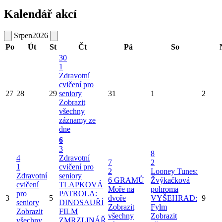
Kalendář akcí
Srpen
2026
Po
Út
St
Čt
Pá
So
30
1
Zdravotní
cvičení pro
27
28
29
seniory
31
1
2
Zobrazit
všechny
záznamy ze
dne
6
3
8
4
Zdravotní
7
2
1
cvičení pro
2
Looney Tunes:
Zdravotní
seniory
6 GRAMŮ
Žvýkačková
cvičení
TLAPKOVÁ
Moře na
pohroma
pro
PATROLA:
3
5
dvoře
VYŠEHRAD:
9
seniory
DINOSAUŘÍ
Zobrazit
Fylm
Zobrazit
FILM
všechny
Zobrazit
všechny
ZMRZLINÁŘ