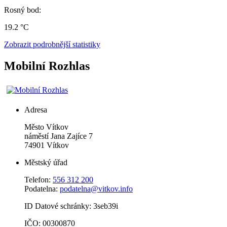
Rosný bod:
19.2 °C
Zobrazit podrobnější statistiky
Mobilní Rozhlas
Adresa
Město Vítkov
náměstí Jana Zajíce 7
74901 Vítkov
Městský úřad
Telefon:
556 312 200
Podatelna:
podatelna@vitkov.info
ID Datové schránky: 3seb39i
IČO: 00300870