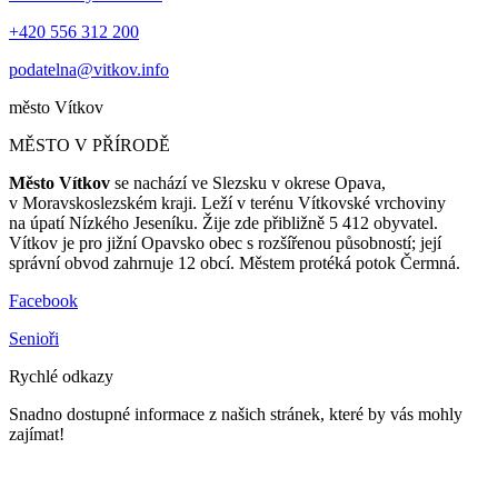
+420 556 312 200
podatelna@vitkov.info
město
Vítkov
MĚSTO V PŘÍRODĚ
Město Vítkov
se nachází ve Slezsku v okrese Opava,
v Moravskoslezském kraji. Leží v terénu Vítkovské vrchoviny
na úpatí Nízkého Jeseníku. Žije zde přibližně 5 412 obyvatel.
Vítkov je pro jižní Opavsko obec s rozšířenou působností; její
správní obvod zahrnuje 12 obcí. Městem protéká potok Čermná.
Facebook
Senioři
Rychlé odkazy
Snadno dostupné informace z našich stránek, které by vás mohly
zajímat!