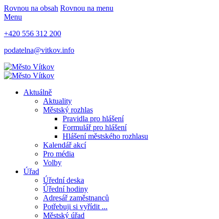
Rovnou na obsah
Rovnou na menu
Menu
+420 556 312 200
podatelna@vitkov.info
Aktuálně
Aktuality
Městský rozhlas
Pravidla pro hlášení
Formulář pro hlášení
Hlášení městského rozhlasu
Kalendář akcí
Pro média
Volby
Úřad
Úřední deska
Úřední hodiny
Adresář zaměstnanců
Potřebuji si vyřídit ...
Městský úřad