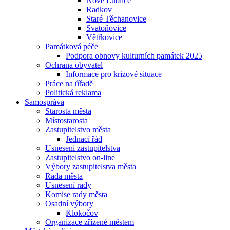
Nové Lublice
Radkov
Staré Těchanovice
Svatoňovice
Větřkovice
Památková péče
Podpora obnovy kulturních památek 2025
Ochrana obyvatel
Informace pro krizové situace
Práce na úřadě
Politická reklama
Samospráva
Starosta města
Místostarosta
Zastupitelstvo města
Jednací řád
Usnesení zastupitelstva
Zastupitelstvo on-line
Výbory zastupitelstva města
Rada města
Usnesení rady
Komise rady města
Osadní výbory
Klokočov
Organizace zřízené městem