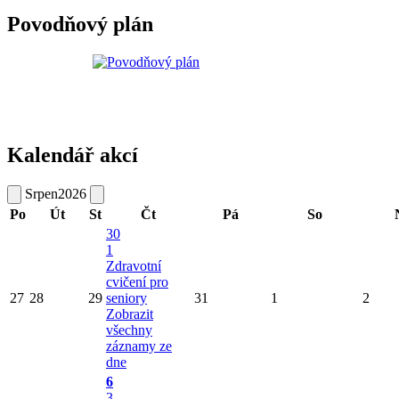
Povodňový plán
Kalendář akcí
Srpen
2026
Po
Út
St
Čt
Pá
So
30
1
Zdravotní
cvičení pro
27
28
29
seniory
31
1
2
Zobrazit
všechny
záznamy ze
dne
6
3