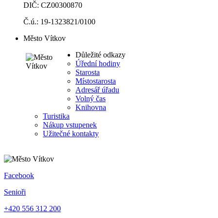
DIČ: CZ00300870
Č.ú.: 19-1323821/0100
Město Vítkov
Důležité odkazy
Úřední hodiny
Starosta
Místostarosta
Adresář úřadu
Volný čas
Knihovna
Turistika
Nákup vstupenek
Užitečné kontakty
Facebook
Senioři
+420 556 312 200