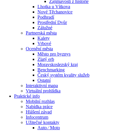
Zajímavosti z historie
Lhotka u Vítkova
Nové Těchanovice
Podhradí
Prostřední Dvůr
Zálužné
Partnerská města
Kalety
Vrbové
Ocenění města
Město pro byznys
Zlatý erb
Moravskoslezský kraj
Benchmarking
Český systém kvality služeb
Ostatní
Interaktivní mapa
Virtuální prohlídka
Praktické info
Mobilní rozhlas
Nabídka práce
Hlášení závad
Infocentrum
Užitečné kontakty
Auto ⁄ Moto