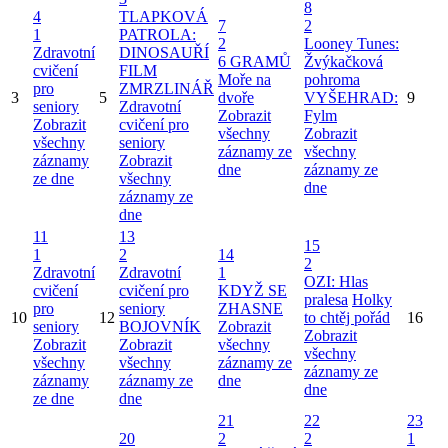
8
4
TLAPKOVÁ
7
2
1
PATROLA:
2
Looney Tunes:
Zdravotní
DINOSAUŘÍ
6 GRAMŮ
Žvýkačková
cvičení
FILM
Moře na
pohroma
pro
ZMRZLINÁŘ
3
5
dvoře
VYŠEHRAD:
9
seniory
Zdravotní
Zobrazit
Fylm
Zobrazit
cvičení pro
všechny
Zobrazit
všechny
seniory
záznamy ze
všechny
záznamy
Zobrazit
dne
záznamy ze
ze dne
všechny
dne
záznamy ze
dne
11
13
15
1
2
14
2
Zdravotní
Zdravotní
1
OZI: Hlas
cvičení
cvičení pro
KDYŽ SE
pralesa
Holky
pro
seniory
ZHASNE
10
12
to chtěj pořád
16
seniory
BOJOVNÍK
Zobrazit
Zobrazit
Zobrazit
Zobrazit
všechny
všechny
všechny
všechny
záznamy ze
záznamy ze
záznamy
záznamy ze
dne
dne
ze dne
dne
21
22
23
20
2
2
1