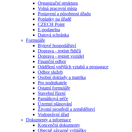
Organizační struktura
Volná pracovní místa
Postavení a působnost úřadu
Poplatky na úřadě
CZECH Point
E-podatelna
Datová schránka
Formuláře
Bytové hospodářství
Doprava - registr řidičů
Doprava - registr vozidel
Finanční odbor
Oddělení vnějších vztahů a propagace
Odbor služeb
Osobní doklady a matrika
Pro podnikatele
Ostatní formuláře
Stavební řízení
Památková péče
Územní plánování
Životní prostředí a zemědělství
Vodoprávní úřad
Dokumenty a informace
Koncepční dokumenty
Obecně závazné vyhlášky