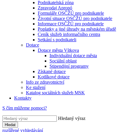
Podnikatelská zóna
Zpravodaj Apropó
Formuláře OSČŽÚ pro podnikatele
Životní situace OSČŽÚ pro podnikatele
Informace OSČŽÚ pro podnikatele
Poplatky a jiné úhrady na městském úřadě
Ceník služeb informačního centra
Setkání s podnikateli
Dotace
Dotace města Vítkova
Individuální dotace města
Sociální oblast
Stipendijní programy
Získané dotace
Kotlíkové dotace
Info ze zdravotnictví
Ke stažení
Katalog sociálních služeb MSK
Kontakty
S čím můžeme pomoci?
Hledaný výraz
Hledat
rozšířené vyhledávání