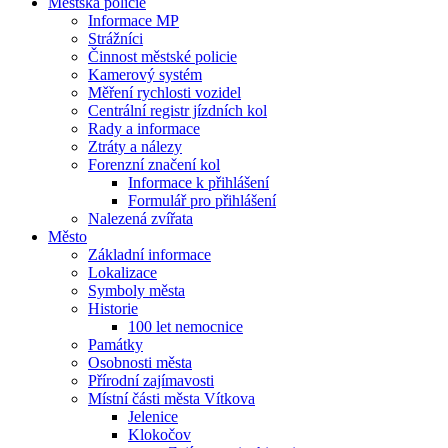
Městská policie
Informace MP
Strážníci
Činnost městské policie
Kamerový systém
Měření rychlosti vozidel
Centrální registr jízdních kol
Rady a informace
Ztráty a nálezy
Forenzní značení kol
Informace k přihlášení
Formulář pro přihlášení
Nalezená zvířata
Město
Základní informace
Lokalizace
Symboly města
Historie
100 let nemocnice
Památky
Osobnosti města
Přírodní zajímavosti
Místní části města Vítkova
Jelenice
Klokočov