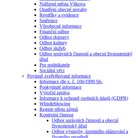
Nařízení města Vítkova
Opatření obecné povahy
Rejstříky a evidence
Směrnice
Všeobecné informace
Finanční odbor
Odbor dopravy
Odbor kultury
Odbor služeb
Odbor správních činností a obecní živnostenský
úřad
Pro podnikatele
Sociální věci
Povinně zveřejňované informace
Informace dle z. č. 106⁄1999 Sb.
Poskytnuté informace
Výroční zpráva
Informace k ochraně osobních údajů (GDPR)
Whistleblowing
Registr střetu zájmů
Kontrolní činnost
Odbor správních činností a obecní
živnostenský úřad
Odbor výstavby, územního plánování a
životního prostředí