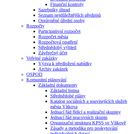
Finanční kontroly
Sazebníky úhrad
Seznam nejdůležitějších předpisů
Oprávněné úřední osoby
Rozpočty
Participativní rozpočet
Rozpočet města
Rozpočtová opatření
Střednědobý výhled
Závěrečný účet
Veřejné zakázky
Výzva k předložení nabídky
Archiv zakázek
OSPOD
Komunitní plánování
Základní dokumenty
Základní listina
Střednědobé plány
Katalog sociálních a souvisejících služeb
města Vítkova
Jednací řád řídící a realizační skupiny
Jednací řád pracovních skupin
Organizační struktura KPSS ve Vítkově
Zásady a metodika pro poskytování
individuálních dotací