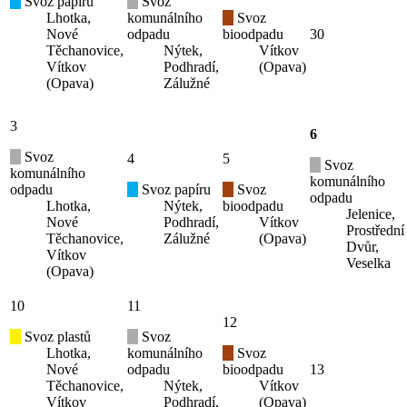
Svoz papíru
Svoz
Lhotka,
komunálního
Svoz
Nové
odpadu
bioodpadu
30
Těchanovice,
Nýtek,
Vítkov
Vítkov
Podhradí,
(Opava)
(Opava)
Zálužné
3
6
Svoz
4
5
Svoz
komunálního
komunálního
odpadu
Svoz papíru
Svoz
odpadu
Lhotka,
Nýtek,
bioodpadu
Jelenice,
Nové
Podhradí,
Vítkov
Prostřední
Těchanovice,
Zálužné
(Opava)
Dvůr,
Vítkov
Veselka
(Opava)
10
11
12
Svoz plastů
Svoz
Lhotka,
komunálního
Svoz
Nové
odpadu
bioodpadu
13
Těchanovice,
Nýtek,
Vítkov
Vítkov
Podhradí,
(Opava)