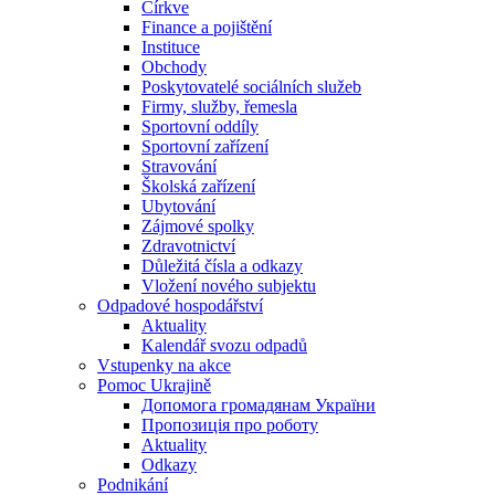
Církve
Finance a pojištění
Instituce
Obchody
Poskytovatelé sociálních služeb
Firmy, služby, řemesla
Sportovní oddíly
Sportovní zařízení
Stravování
Školská zařízení
Ubytování
Zájmové spolky
Zdravotnictví
Důležitá čísla a odkazy
Vložení nového subjektu
Odpadové hospodářství
Aktuality
Kalendář svozu odpadů
Vstupenky na akce
Pomoc Ukrajině
Допомога громадянам України
Пропозиція про роботу
Aktuality
Odkazy
Podnikání