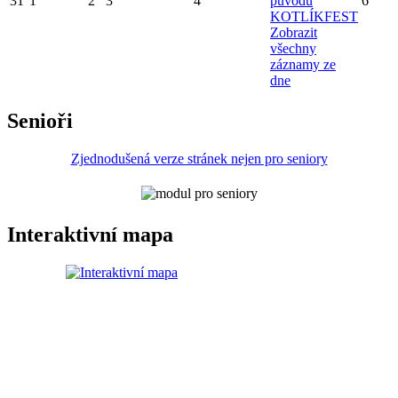
31
1
2
3
4
původu
6
KOTLÍKFEST
Zobrazit
všechny
záznamy ze
dne
Senioři
Zjednodušená verze stránek nejen pro seniory
Interaktivní mapa