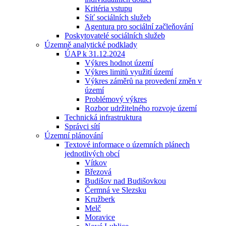
Kritéria vstupu
Síť sociálních služeb
Agentura pro sociální začleňování
Poskytovatelé sociálních služeb
Územně analytické podklady
ÚAP k 31.12.2024
Výkres hodnot území
Výkres limitů využití území
Výkres záměrů na provedení změn v
území
Problémový výkres
Rozbor udržitelného rozvoje území
Technická infrastruktura
Správci sítí
Územní plánování
Textové informace o územních plánech
jednotlivých obcí
Vítkov
Březová
Budišov nad Budišovkou
Čermná ve Slezsku
Kružberk
Melč
Moravice