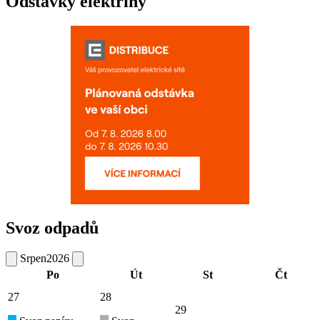
Odstávky elektřiny
Svoz odpadů
Srpen
2026
Po
Út
St
Čt
27
28
29