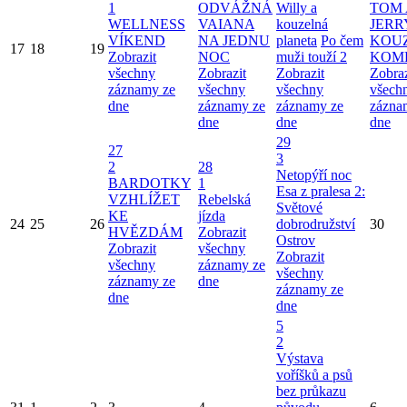
1
ODVÁŽNÁ
Willy a
TOM 
WELLNESS
VAIANA
kouzelná
JERR
VÍKEND
NA JEDNU
planeta
Po čem
KOU
17
18
19
Zobrazit
NOC
muži touží 2
KOM
všechny
Zobrazit
Zobrazit
Zobraz
záznamy ze
všechny
všechny
všech
dne
záznamy ze
záznamy ze
zázna
dne
dne
dne
29
27
3
2
28
Netopýří noc
BARDOTKY
1
Esa z pralesa 2:
VZHLÍŽET
Rebelská
Světové
KE
jízda
24
25
26
dobrodružství
30
HVĚZDÁM
Zobrazit
Ostrov
Zobrazit
všechny
Zobrazit
všechny
záznamy ze
všechny
záznamy ze
dne
záznamy ze
dne
dne
5
2
Výstava
voříšků a psů
bez průkazu