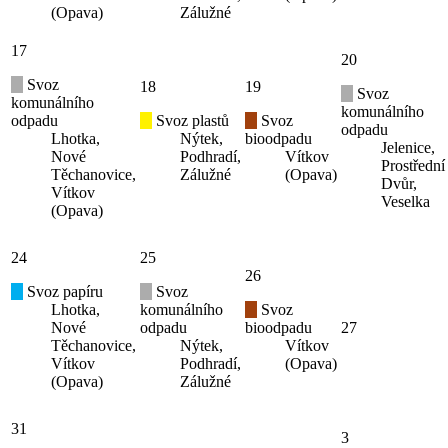
(Opava)
Zálužné
17
20
Svoz
18
19
Svoz
komunálního
komunálního
odpadu
Svoz plastů
Svoz
odpadu
Lhotka,
Nýtek,
bioodpadu
Jelenice,
Nové
Podhradí,
Vítkov
Prostřední
Těchanovice,
Zálužné
(Opava)
Dvůr,
Vítkov
Veselka
(Opava)
24
25
26
Svoz papíru
Svoz
Lhotka,
komunálního
Svoz
Nové
odpadu
bioodpadu
27
Těchanovice,
Nýtek,
Vítkov
Vítkov
Podhradí,
(Opava)
(Opava)
Zálužné
31
3