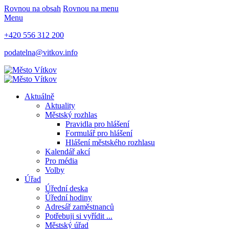
Rovnou na obsah
Rovnou na menu
Menu
+420 556 312 200
podatelna@vitkov.info
Aktuálně
Aktuality
Městský rozhlas
Pravidla pro hlášení
Formulář pro hlášení
Hlášení městského rozhlasu
Kalendář akcí
Pro média
Volby
Úřad
Úřední deska
Úřední hodiny
Adresář zaměstnanců
Potřebuji si vyřídit ...
Městský úřad