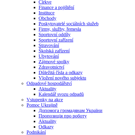
Církve
Finance a pojištění
Instituce
Obchody
Poskytovatelé sociálních služeb
Firmy, služby, řemesla
Sportovní oddíly
Sportovní zařízení
Stravování
Školská zařízení
Ubytování
Zájmové spolky
Zdravotnictví
Důležitá čísla a odkazy
Vložení nového subjektu
Odpadové hospodářství
Aktuality
Kalendář svozu odpadů
Vstupenky na akce
Pomoc Ukrajině
Допомога громадянам України
Пропозиція про роботу
Aktuality
Odkazy
Podnikání