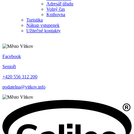
Adresář úřadu
Volný čas
Knihovna
Turistika
Nákup vstupenek
Užitečné kontakty
Facebook
Senioři
+420 556 312 200
podatelna@vitkov.info