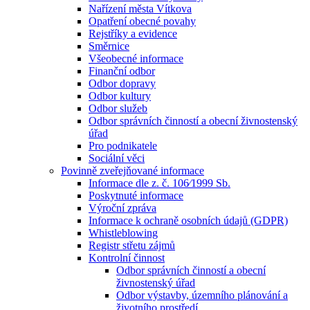
Nařízení města Vítkova
Opatření obecné povahy
Rejstříky a evidence
Směrnice
Všeobecné informace
Finanční odbor
Odbor dopravy
Odbor kultury
Odbor služeb
Odbor správních činností a obecní živnostenský
úřad
Pro podnikatele
Sociální věci
Povinně zveřejňované informace
Informace dle z. č. 106⁄1999 Sb.
Poskytnuté informace
Výroční zpráva
Informace k ochraně osobních údajů (GDPR)
Whistleblowing
Registr střetu zájmů
Kontrolní činnost
Odbor správních činností a obecní
živnostenský úřad
Odbor výstavby, územního plánování a
životního prostředí