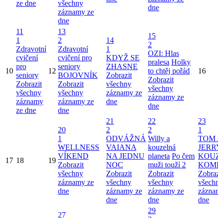
ze dne
všechny
dne
záznamy ze
dne
11
13
15
1
2
14
2
Zdravotní
Zdravotní
1
OZI: Hlas
cvičení
cvičení pro
KDYŽ SE
pralesa
Holky
pro
seniory
ZHASNE
10
12
to chtěj pořád
16
seniory
BOJOVNÍK
Zobrazit
Zobrazit
Zobrazit
Zobrazit
všechny
všechny
všechny
všechny
záznamy ze
záznamy ze
záznamy
záznamy ze
dne
dne
ze dne
dne
21
22
23
20
2
2
1
1
ODVÁŽNÁ
Willy a
TOM 
WELLNESS
VAIANA
kouzelná
JERR
VÍKEND
NA JEDNU
planeta
Po čem
KOU
17
18
19
Zobrazit
NOC
muži touží 2
KOM
všechny
Zobrazit
Zobrazit
Zobraz
záznamy ze
všechny
všechny
všech
dne
záznamy ze
záznamy ze
zázna
dne
dne
dne
29
27