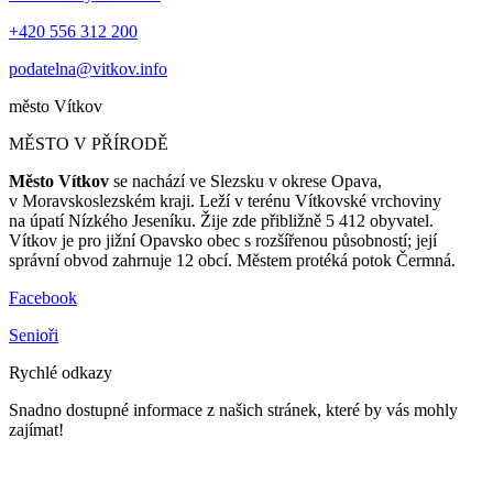
+420 556 312 200
podatelna@vitkov.info
město
Vítkov
MĚSTO V PŘÍRODĚ
Město Vítkov
se nachází ve Slezsku v okrese Opava,
v Moravskoslezském kraji. Leží v terénu Vítkovské vrchoviny
na úpatí Nízkého Jeseníku. Žije zde přibližně 5 412 obyvatel.
Vítkov je pro jižní Opavsko obec s rozšířenou působností; její
správní obvod zahrnuje 12 obcí. Městem protéká potok Čermná.
Facebook
Senioři
Rychlé odkazy
Snadno dostupné informace z našich stránek, které by vás mohly
zajímat!