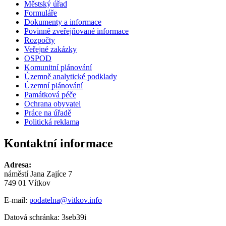
Městský úřad
Formuláře
Dokumenty a informace
Povinně zveřejňované informace
Rozpočty
Veřejné zakázky
OSPOD
Komunitní plánování
Územně analytické podklady
Územní plánování
Památková péče
Ochrana obyvatel
Práce na úřadě
Politická reklama
Kontaktní informace
Adresa:
náměstí Jana Zajíce 7
749 01 Vítkov
E-mail:
podatelna@vitkov.info
Datová schránka: 3seb39i