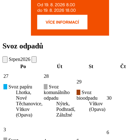
Svoz odpadů
Srpen
2026
Po
Út
St
Čt
27
28
29
Svoz papíru
Svoz
Lhotka,
komunálního
Svoz
Nové
odpadu
bioodpadu
30
Těchanovice,
Nýtek,
Vítkov
Vítkov
Podhradí,
(Opava)
(Opava)
Zálužné
3
6