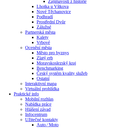
Zajímavosti z historie
Lhotka u Vítkova
Nové Těchanovice
Podhradí
Prostřední Dvůr
Zálužné
Partnerská města
Kalety
Vrbové
Ocenění města
Město pro byznys
Zlatý erb
Moravskoslezský kraj
Benchmarking
Český systém kvality služeb
Ostatní
Interaktivní mapa
Virtuální prohlídka
Praktické info
Mobilní rozhlas
Nabídka práce
Hlášení závad
Infocentrum
Užitečné kontakty
Auto ⁄ Moto