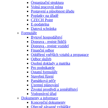
Organizační struktura
Volná pracovní místa
Postavení a působnost úřadu
Poplatky na úřadě
CZECH Point
E-podatelna
Datová schránka
Formuláře
Bytové hospodářství
Doprava - registr řidičů
Doprava - registr vozidel
Finanční odbor
Oddělení vnějších vztahů a propagace
Odbor služeb
Osobní doklady a matrika
Pro podnikatele
Ostatní formuláře
Stavební řízení
Památková péče
Územní plánování
Životní prostředí a zemědělství
Vodoprávní úřad
Dokumenty a informace
Koncepční dokumenty
Obecně závazné vyhlášky