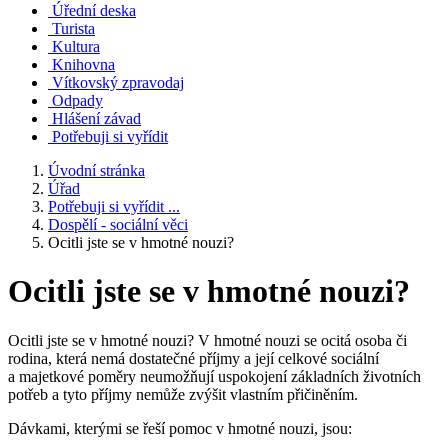
Úřední deska
Turista
Kultura
Knihovna
Vítkovský zpravodaj
Odpady
Hlášení závad
Potřebuji si vyřídit
Úvodní stránka
Úřad
Potřebuji si vyřídit ...
Dospělí - sociální věci
Ocitli jste se v hmotné nouzi?
Ocitli jste se v hmotné nouzi?
Ocitli jste se v hmotné nouzi? V hmotné nouzi se ocitá osoba či
rodina, která nemá dostatečné příjmy a její celkové sociální
a majetkové poměry neumožňují uspokojení základních životních
potřeb a tyto příjmy nemůže zvýšit vlastním přičiněním.
Dávkami, kterými se řeší pomoc v hmotné nouzi, jsou: