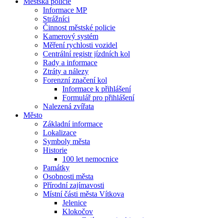
Městská policie
Informace MP
Strážníci
Činnost městské policie
Kamerový systém
Měření rychlosti vozidel
Centrální registr jízdních kol
Rady a informace
Ztráty a nálezy
Forenzní značení kol
Informace k přihlášení
Formulář pro přihlášení
Nalezená zvířata
Město
Základní informace
Lokalizace
Symboly města
Historie
100 let nemocnice
Památky
Osobnosti města
Přírodní zajímavosti
Místní části města Vítkova
Jelenice
Klokočov