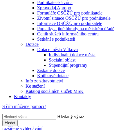
Podnikatelská zóna
Zpravodaj Apropó
Formuláře OSČŽÚ pro podnikatele
Životní situace OSČŽÚ pro podnikatele
Informace OSČŽÚ pro podnikatele
Poplatky a jiné úhrady na městském úřadě
Ceník služeb informačního centra
Setkání s podnikateli
Dotace
Dotace města Vítkova
Individuální dotace města
Sociální oblast
Stipendijní programy
Získané dotace
Kotlíkové dotace
Info ze zdravotnictví
Ke stažení
Katalog sociálních služeb MSK
Kontakty
S čím můžeme pomoci?
Hledaný výraz
Hledat
rozšířené vyhledávání