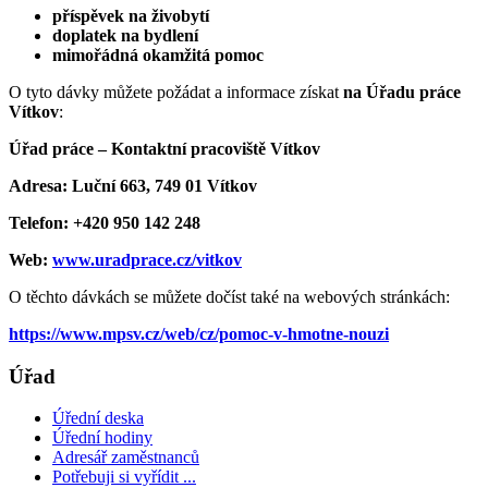
příspěvek na živobytí
doplatek na bydlení
mimořádná okamžitá pomoc
O tyto dávky můžete požádat a informace získat
na Úřadu práce
Vítkov
:
Úřad práce – Kontaktní pracoviště Vítkov
Adresa: Luční 663, 749 01 Vítkov
Telefon: +420 950 142 248
Web:
www.uradprace.cz/vitkov
O těchto dávkách se můžete dočíst také na webových stránkách:
https://www.mpsv.cz/web/cz/pomoc-v-hmotne-nouzi
Úřad
Úřední deska
Úřední hodiny
Adresář zaměstnanců
Potřebuji si vyřídit ...