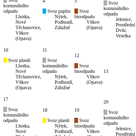
Svoz
4
5
Svoz
komunálního
komunálního
odpadu
Svoz papíru
Svoz
odpadu
Lhotka,
Nýtek,
bioodpadu
Jelenice,
Nové
Podhradí,
Vítkov
Prostřední
Těchanovice,
Zálužné
(Opava)
Dvůr,
Vítkov
Veselka
(Opava)
10
11
12
Svoz plastů
Svoz
Lhotka,
komunálního
Svoz
Nové
odpadu
bioodpadu
13
Těchanovice,
Nýtek,
Vítkov
Vítkov
Podhradí,
(Opava)
(Opava)
Zálužné
17
20
Svoz
18
19
Svoz
komunálního
komunálního
odpadu
Svoz plastů
Svoz
odpadu
Lhotka,
Nýtek,
bioodpadu
Jelenice,
Nové
Podhradí,
Vítkov
Prostřední