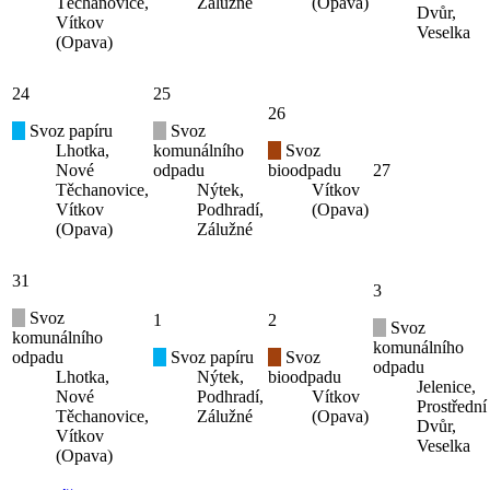
Těchanovice,
Zálužné
(Opava)
Dvůr,
Vítkov
Veselka
(Opava)
24
25
26
Svoz papíru
Svoz
Lhotka,
komunálního
Svoz
Nové
odpadu
bioodpadu
27
Těchanovice,
Nýtek,
Vítkov
Vítkov
Podhradí,
(Opava)
(Opava)
Zálužné
31
3
Svoz
1
2
Svoz
komunálního
komunálního
odpadu
Svoz papíru
Svoz
odpadu
Lhotka,
Nýtek,
bioodpadu
Jelenice,
Nové
Podhradí,
Vítkov
Prostřední
Těchanovice,
Zálužné
(Opava)
Dvůr,
Vítkov
Veselka
(Opava)