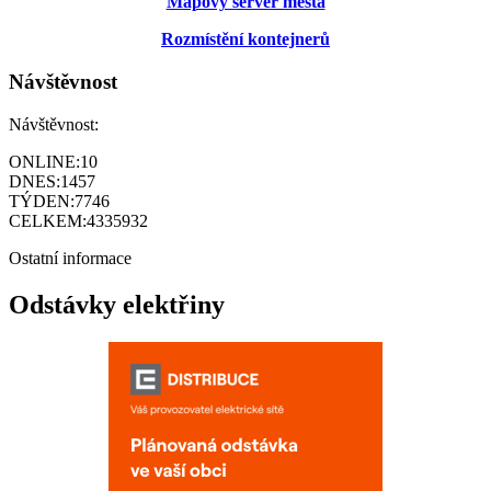
Mapový server města
Rozmístění kontejnerů
Návštěvnost
Návštěvnost:
ONLINE:
10
DNES:
1457
TÝDEN:
7746
CELKEM:
4335932
Ostatní informace
Odstávky elektřiny