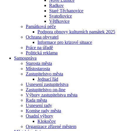
Nové Lublice
Radkov
Staré Těchanovice
Svatoňovice
Větřkovice
Památková péče
Podpora obnovy kulturních památek 2025
Ochrana obyvatel
Informace pro krizové situace
Práce na úřadě
Politická reklama
Samospráva
Starosta města
Místostarosta
Zastupitelstvo města
Jednací řád
Usnesení zastupitelstva
Zastupitelstvo on-line
Výbory zastupitelstva města
Rada města
Usnesení rady
Komise rady města
Osadní výbory
Klokočov
Organizace zřízené městem