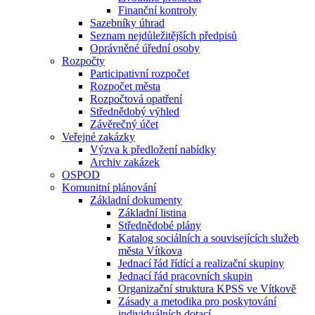
Finanční kontroly
Sazebníky úhrad
Seznam nejdůležitějších předpisů
Oprávněné úřední osoby
Rozpočty
Participativní rozpočet
Rozpočet města
Rozpočtová opatření
Střednědobý výhled
Závěrečný účet
Veřejné zakázky
Výzva k předložení nabídky
Archiv zakázek
OSPOD
Komunitní plánování
Základní dokumenty
Základní listina
Střednědobé plány
Katalog sociálních a souvisejících služeb
města Vítkova
Jednací řád řídící a realizační skupiny
Jednací řád pracovních skupin
Organizační struktura KPSS ve Vítkově
Zásady a metodika pro poskytování
individuálních dotací