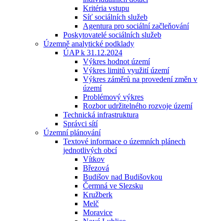
Kritéria vstupu
Síť sociálních služeb
Agentura pro sociální začleňování
Poskytovatelé sociálních služeb
Územně analytické podklady
ÚAP k 31.12.2024
Výkres hodnot území
Výkres limitů využití území
Výkres záměrů na provedení změn v
území
Problémový výkres
Rozbor udržitelného rozvoje území
Technická infrastruktura
Správci sítí
Územní plánování
Textové informace o územních plánech
jednotlivých obcí
Vítkov
Březová
Budišov nad Budišovkou
Čermná ve Slezsku
Kružberk
Melč
Moravice