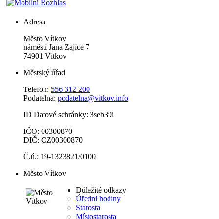
Adresa
Město Vítkov
náměstí Jana Zajíce 7
74901 Vítkov
Městský úřad
Telefon:
556 312 200
Podatelna:
podatelna@vitkov.info
ID Datové schránky: 3seb39i
IČO: 00300870
DIČ: CZ00300870
Č.ú.: 19-1323821/0100
Město Vítkov
Důležité odkazy
Úřední hodiny
Starosta
Místostarosta