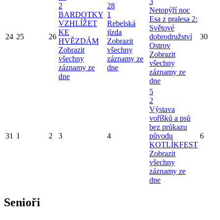
3
2
28
Netopýří noc
BARDOTKY
1
Esa z pralesa 2:
VZHLÍŽET
Rebelská
Světové
KE
jízda
24
25
26
dobrodružství
30
HVĚZDÁM
Zobrazit
Ostrov
Zobrazit
všechny
Zobrazit
všechny
záznamy ze
všechny
záznamy ze
dne
záznamy ze
dne
dne
5
2
Výstava
voříšků a psů
bez průkazu
31
1
2
3
4
původu
6
KOTLÍKFEST
Zobrazit
všechny
záznamy ze
dne
Senioři