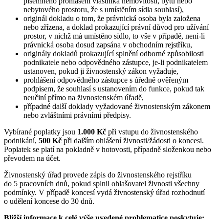
písemného prohlášení vlastníka nemovitosti, bytu nebo
nebytového prostoru, že s umístěním sídla souhlasí),
originál dokladu o tom, že právnická osoba byla založena
nebo zřízena, a doklad prokazující právní důvod pro užívání
prostor, v nichž má umístěno sídlo, to vše v případě, není-li
právnická osoba dosud zapsána v obchodním rejstříku,
originály dokladů prokazující splnění odborné způsobilosti
podnikatele nebo odpovědného zástupce, je-li podnikatelem
ustanoven, pokud ji živnostenský zákon vyžaduje,
prohlášení odpovědného zástupce s úředně ověřeným
podpisem, že souhlasí s ustanovením do funkce, pokud tak
neučiní přímo na živnostenském úřadě,
případné další doklady vyžadované živnostenským zákonem
nebo zvláštními právními předpisy.
Vybírané poplatky jsou
1.000 Kč
při vstupu do živnostenského
podnikání,
500 Kč
při dalším ohlášení živnosti/žádosti o koncesi.
Poplatek se platí na pokladně v hotovosti, případně složenkou nebo
převodem na účet.
Živnostenský úřad provede zápis do živnostenského rejstříku
do 5 pracovních dnů, pokud splnil ohlašovatel živnosti všechny
podmínky. V případě koncesí vydá živnostenský úřad rozhodnutí
o udělení koncese do 30 dnů.
Bližší informace k celé výše uvedené problematice poskytuje: