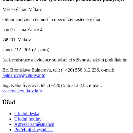
Městský úřad Vítkov
Odbor správních činností a obecní živnostenský úřad
náměstí Jana Zajíce 4
749 01 Vítkov
kancelář č. 301 (2. patro)
úsek registrace a evidence související s živnostenským podnikáním
Bc. Bronislava Balnarová, tel.: (+420) 556 312 236, e-mail:
balnarova@vitkov.info
Ing. Klára Švecová, tel.: (+420) 556 312 235, e-mail:
svecova@vitkov.info
Úřad
Úřední deska
Úřední hodiny
Adresář zaměstnanců
Potřebuji si vyřídit ...