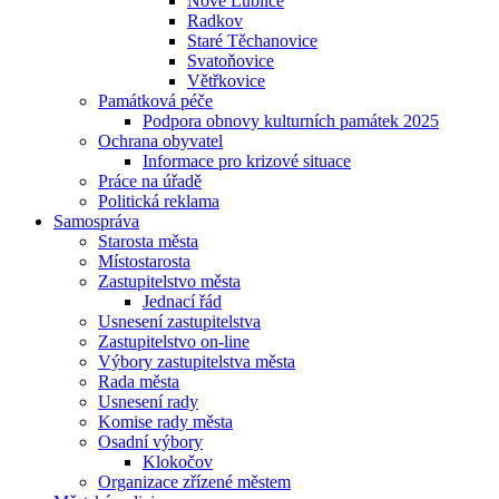
Nové Lublice
Radkov
Staré Těchanovice
Svatoňovice
Větřkovice
Památková péče
Podpora obnovy kulturních památek 2025
Ochrana obyvatel
Informace pro krizové situace
Práce na úřadě
Politická reklama
Samospráva
Starosta města
Místostarosta
Zastupitelstvo města
Jednací řád
Usnesení zastupitelstva
Zastupitelstvo on-line
Výbory zastupitelstva města
Rada města
Usnesení rady
Komise rady města
Osadní výbory
Klokočov
Organizace zřízené městem