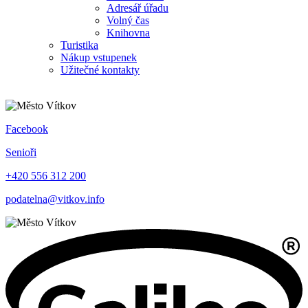
Adresář úřadu
Volný čas
Knihovna
Turistika
Nákup vstupenek
Užitečné kontakty
Facebook
Senioři
+420 556 312 200
podatelna@vitkov.info