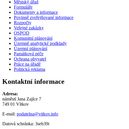
Městský úřad
Formuláře
Dokumenty a informace
Povinně zveřejňované informace
Rozpočty
Veřejné zakázky
OSPOD
Komunitní plánování
Územně analytické podklady
Územní plánování
Památková péče
Ochrana obyvatel
Práce na úřadě
Politická reklama
Kontaktní informace
Adresa:
náměstí Jana Zajíce 7
749 01 Vítkov
E-mail:
podatelna@vitkov.info
Datová schránka: 3seb39i