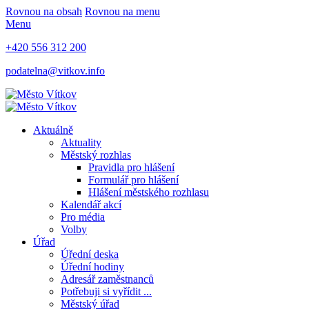
Rovnou na obsah
Rovnou na menu
Menu
+420 556 312 200
podatelna@vitkov.info
Aktuálně
Aktuality
Městský rozhlas
Pravidla pro hlášení
Formulář pro hlášení
Hlášení městského rozhlasu
Kalendář akcí
Pro média
Volby
Úřad
Úřední deska
Úřední hodiny
Adresář zaměstnanců
Potřebuji si vyřídit ...
Městský úřad