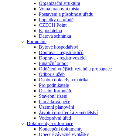
Organizační struktura
Volná pracovní místa
Postavení a působnost úřadu
Poplatky na úřadě
CZECH Point
E-podatelna
Datová schránka
Formuláře
Bytové hospodářství
Doprava - registr řidičů
Doprava - registr vozidel
Finanční odbor
Oddělení vnějších vztahů a propagace
Odbor služeb
Osobní doklady a matrika
Pro podnikatele
Ostatní formuláře
Stavební řízení
Památková péče
Územní plánování
Životní prostředí a zemědělství
Vodoprávní úřad
Dokumenty a informace
Koncepční dokumenty
Obecně závazné vyhlášky