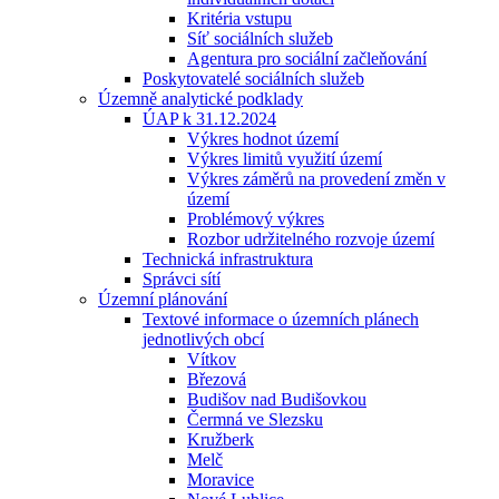
Kritéria vstupu
Síť sociálních služeb
Agentura pro sociální začleňování
Poskytovatelé sociálních služeb
Územně analytické podklady
ÚAP k 31.12.2024
Výkres hodnot území
Výkres limitů využití území
Výkres záměrů na provedení změn v
území
Problémový výkres
Rozbor udržitelného rozvoje území
Technická infrastruktura
Správci sítí
Územní plánování
Textové informace o územních plánech
jednotlivých obcí
Vítkov
Březová
Budišov nad Budišovkou
Čermná ve Slezsku
Kružberk
Melč
Moravice