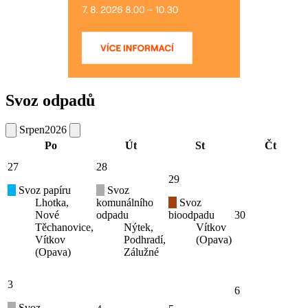
Svoz odpadů
Srpen
2026
Po
Út
St
Čt
27
28
29
Svoz papíru
Svoz
Lhotka,
komunálního
Svoz
Nové
odpadu
bioodpadu
30
Těchanovice,
Nýtek,
Vítkov
Vítkov
Podhradí,
(Opava)
(Opava)
Zálužné
3
6
Svoz