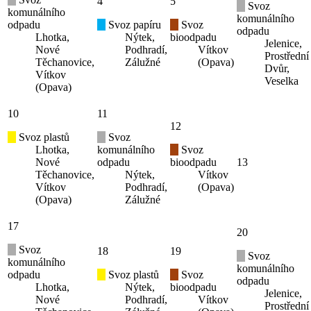
4
5
Svoz
komunálního
komunálního
odpadu
Svoz papíru
Svoz
odpadu
Lhotka,
Nýtek,
bioodpadu
Jelenice,
Nové
Podhradí,
Vítkov
Prostřední
Těchanovice,
Zálužné
(Opava)
Dvůr,
Vítkov
Veselka
(Opava)
10
11
12
Svoz plastů
Svoz
Lhotka,
komunálního
Svoz
Nové
odpadu
bioodpadu
13
Těchanovice,
Nýtek,
Vítkov
Vítkov
Podhradí,
(Opava)
(Opava)
Zálužné
17
20
Svoz
18
19
Svoz
komunálního
komunálního
odpadu
Svoz plastů
Svoz
odpadu
Lhotka,
Nýtek,
bioodpadu
Jelenice,
Nové
Podhradí,
Vítkov
Prostřední