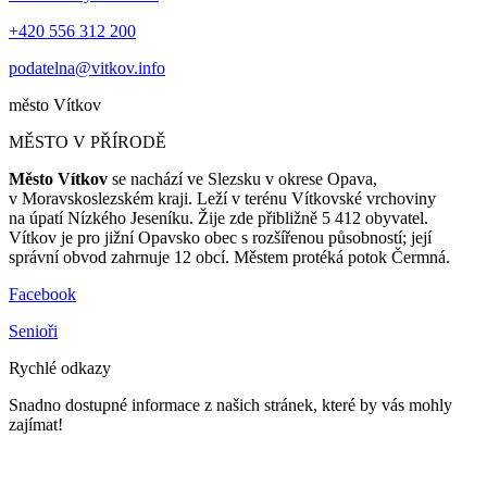
+420 556 312 200
podatelna@vitkov.info
město
Vítkov
MĚSTO V PŘÍRODĚ
Město Vítkov
se nachází ve Slezsku v okrese Opava,
v Moravskoslezském kraji. Leží v terénu Vítkovské vrchoviny
na úpatí Nízkého Jeseníku. Žije zde přibližně 5 412 obyvatel.
Vítkov je pro jižní Opavsko obec s rozšířenou působností; její
správní obvod zahrnuje 12 obcí. Městem protéká potok Čermná.
Facebook
Senioři
Rychlé odkazy
Snadno dostupné informace z našich stránek, které by vás mohly
zajímat!