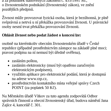
a za podmínek stanovených zákonem č. 455/1991 Sb.,
o živnostenském podnikání (živnostenský zákon), ve znění
pozdějších předpisů.
Živnost může provozovat fyzická osoba, která je bezúhonná, je plně
svéprávná a netrvá u ní překážka provozování živnosti. U právnické
osoby nesmí trvat překážka provozování živnosti.
Ohlásit živnost nebo podat žádost o koncesi lze:
osobně na kterémkoliv obecním živnostenském úřadě v České
republice (případně prostřednictvím zástupce na základě plné moci;
pravost podpisu na ní nemusí být úředně ověřena),
zasláním poštou,
zasláním elektronicky (musí být opatřeno zaručeným
elektronickým podpisem),
využitím aplikace pro elektronické podání, která je dostupná
na adrese www.rzp.cz,
prostřednictvím kontaktního místa veřejné správy Czech
POINT (za poplatek 50 Kč).
Na Městském úřadě Vítkov za tuto agendu zodpovídá Odbor
správních činností a obecní živnostenský úřad, budova náměstí Jana
Zajíce 4, kancelář č. 301.