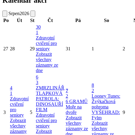
Kalendář akcí
Srpen
2026
Po
Út
St
Čt
Pá
So
30
1
Zdravotní
cvičení pro
27
28
29
seniory
31
1
2
Zobrazit
všechny
záznamy ze
dne
6
3
8
4
ZMRZLINÁŘ
7
2
1
TLAPKOVÁ
2
Looney Tunes:
Zdravotní
PATROLA:
6 GRAMŮ
Žvýkačková
cvičení
DINOSAUŘÍ
Moře na
pohroma
pro
FILM
3
5
dvoře
VYŠEHRAD:
9
seniory
Zdravotní
Zobrazit
Fylm
Zobrazit
cvičení pro
všechny
Zobrazit
všechny
seniory
záznamy ze
všechny
záznamy
Zobrazit
dne
záznamy ze