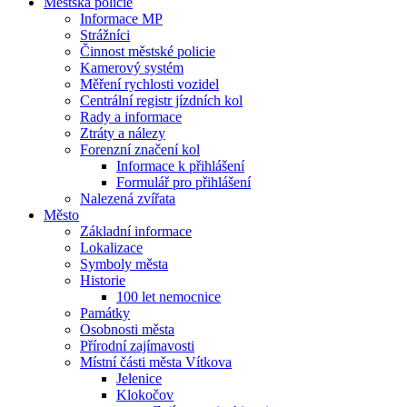
Městská policie
Informace MP
Strážníci
Činnost městské policie
Kamerový systém
Měření rychlosti vozidel
Centrální registr jízdních kol
Rady a informace
Ztráty a nálezy
Forenzní značení kol
Informace k přihlášení
Formulář pro přihlášení
Nalezená zvířata
Město
Základní informace
Lokalizace
Symboly města
Historie
100 let nemocnice
Památky
Osobnosti města
Přírodní zajímavosti
Místní části města Vítkova
Jelenice
Klokočov