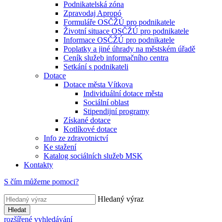
Podnikatelská zóna
Zpravodaj Apropó
Formuláře OSČŽÚ pro podnikatele
Životní situace OSČŽÚ pro podnikatele
Informace OSČŽÚ pro podnikatele
Poplatky a jiné úhrady na městském úřadě
Ceník služeb informačního centra
Setkání s podnikateli
Dotace
Dotace města Vítkova
Individuální dotace města
Sociální oblast
Stipendijní programy
Získané dotace
Kotlíkové dotace
Info ze zdravotnictví
Ke stažení
Katalog sociálních služeb MSK
Kontakty
S čím můžeme pomoci?
Hledaný výraz
Hledat
rozšířené vyhledávání