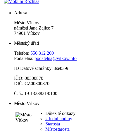
Adresa
Město Vítkov
náměstí Jana Zajíce 7
74901 Vítkov
Městský úřad
Telefon:
556 312 200
Podatelna:
podatelna@vitkov.info
ID Datové schránky: 3seb39i
IČO: 00300870
DIČ: CZ00300870
Č.ú.: 19-1323821/0100
Město Vítkov
Důležité odkazy
Úřední hodiny
Starosta
Místostarosta