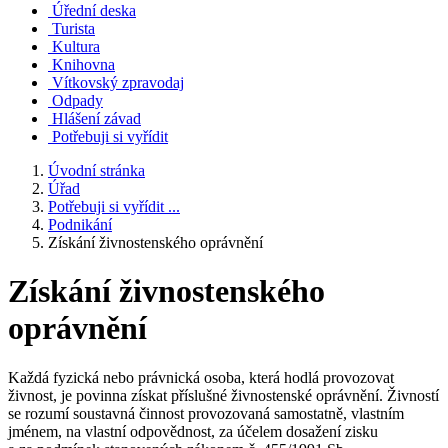
Úřední deska
Turista
Kultura
Knihovna
Vítkovský zpravodaj
Odpady
Hlášení závad
Potřebuji si vyřídit
Úvodní stránka
Úřad
Potřebuji si vyřídit ...
Podnikání
Získání živnostenského oprávnění
Získání živnostenského
oprávnění
Každá fyzická nebo právnická osoba, která hodlá provozovat
živnost, je povinna získat příslušné živnostenské oprávnění. Živností
se rozumí soustavná činnost provozovaná samostatně, vlastním
jménem, na vlastní odpovědnost, za účelem dosažení zisku