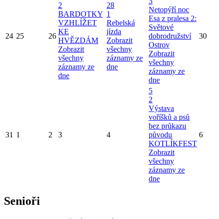
3
2
28
Netopýří noc
BARDOTKY
1
Esa z pralesa 2:
VZHLÍŽET
Rebelská
Světové
KE
jízda
24
25
26
dobrodružství
30
HVĚZDÁM
Zobrazit
Ostrov
Zobrazit
všechny
Zobrazit
všechny
záznamy ze
všechny
záznamy ze
dne
záznamy ze
dne
dne
5
2
Výstava
voříšků a psů
bez průkazu
31
1
2
3
4
původu
6
KOTLÍKFEST
Zobrazit
všechny
záznamy ze
dne
Senioři