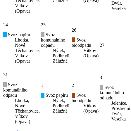
Těchanovice,
Zálužné
(Opava)
Dvůr,
Vítkov
Veselka
(Opava)
24
25
26
Svoz papíru
Svoz
Lhotka,
komunálního
Svoz
Nové
odpadu
bioodpadu
27
Těchanovice,
Nýtek,
Vítkov
Vítkov
Podhradí,
(Opava)
(Opava)
Zálužné
31
3
Svoz
1
2
Svoz
komunálního
komunálního
odpadu
Svoz papíru
Svoz
odpadu
Lhotka,
Nýtek,
bioodpadu
Jelenice,
Nové
Podhradí,
Vítkov
Prostřední
Těchanovice,
Zálužné
(Opava)
Dvůr,
Vítkov
Veselka
(Opava)