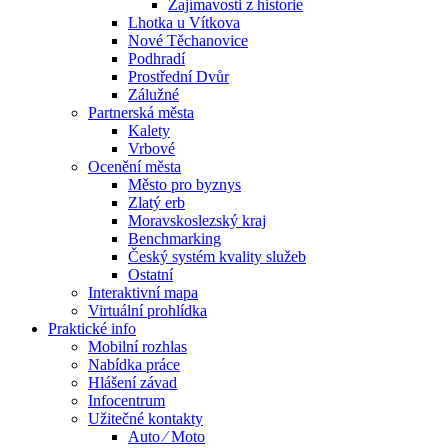
Zajímavosti z historie
Lhotka u Vítkova
Nové Těchanovice
Podhradí
Prostřední Dvůr
Zálužné
Partnerská města
Kalety
Vrbové
Ocenění města
Město pro byznys
Zlatý erb
Moravskoslezský kraj
Benchmarking
Český systém kvality služeb
Ostatní
Interaktivní mapa
Virtuální prohlídka
Praktické info
Mobilní rozhlas
Nabídka práce
Hlášení závad
Infocentrum
Užitečné kontakty
Auto ⁄ Moto