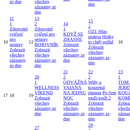
ze dne
všechny
dne
záznamy ze
dne
11
13
15
1
2
14
2
Zdravotní
Zdravotní
1
OZI: Hlas
cvičení
cvičení pro
KDYŽ SE
pralesa
Holky
pro
seniory
ZHASNE
10
12
to chtěj pořád
16
seniory
BOJOVNÍK
Zobrazit
Zobrazit
Zobrazit
Zobrazit
všechny
všechny
všechny
všechny
záznamy ze
záznamy ze
záznamy
záznamy ze
dne
dne
ze dne
dne
21
22
23
20
2
2
1
1
ODVÁŽNÁ
Willy a
TOM 
WELLNESS
VAIANA
kouzelná
JERR
VÍKEND
NA JEDNU
planeta
Po čem
KOU
17
18
19
Zobrazit
NOC
muži touží 2
KOM
všechny
Zobrazit
Zobrazit
Zobraz
záznamy ze
všechny
všechny
všech
dne
záznamy ze
záznamy ze
zázna
dne
dne
dne
29
27