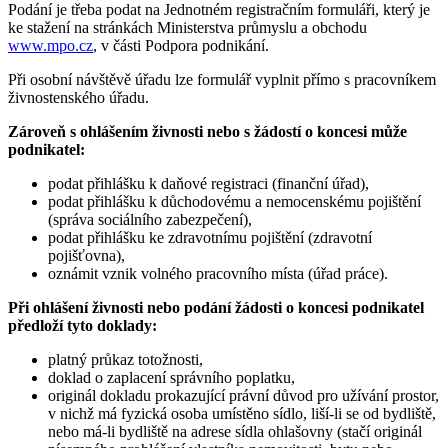
Podání je třeba podat na Jednotném registračním formuláři, který je
ke stažení na stránkách Ministerstva průmyslu a obchodu
www.mpo.cz
, v části Podpora podnikání.
Při osobní návštěvě úřadu lze formulář vyplnit přímo s pracovníkem
živnostenského úřadu.
Zároveň s ohlášením živnosti nebo s žádostí o koncesi může
podnikatel:
podat přihlášku k daňové registraci (finanční úřad),
podat přihlášku k důchodovému a nemocenskému pojištění
(správa sociálního zabezpečení),
podat přihlášku ke zdravotnímu pojištění (zdravotní
pojišťovna),
oznámit vznik volného pracovního místa (úřad práce).
Při ohlášení živnosti nebo podání žádosti o koncesi podnikatel
předloží tyto doklady:
platný průkaz totožnosti,
doklad o zaplacení správního poplatku,
originál dokladu prokazující právní důvod pro užívání prostor,
v nichž má fyzická osoba umístěno sídlo, liší-li se od bydliště,
nebo má-li bydliště na adrese sídla ohlašovny (stačí originál