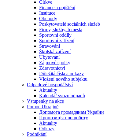
Církve
Finance a pojištění
Instituce
Obchody
Poskytovatelé sociálních služeb
Firmy, služby, řemesla
Sportovní oddíly
Sportovní zařízení
Stravování
Školská zařízení
Ubytování
Zájmové spolky
Zdravotnictví
Důležitá čísla a odkazy
Vložení nového subjektu
Odpadové hospodářství
Aktuality
Kalendář svozu odpadů
Vstupenky na akce
Pomoc Ukrajině
Допомога громадянам України
Пропозиція про роботу
Aktuality
Odkazy
Podnikání