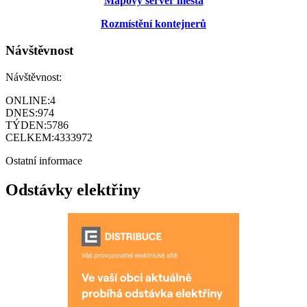
Mapový server města
Rozmístění kontejnerů
Návštěvnost
Návštěvnost:
ONLINE:
4
DNES:
974
TÝDEN:
5786
CELKEM:
4333972
Ostatní informace
Odstávky elektřiny