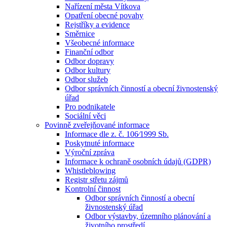
Nařízení města Vítkova
Opatření obecné povahy
Rejstříky a evidence
Směrnice
Všeobecné informace
Finanční odbor
Odbor dopravy
Odbor kultury
Odbor služeb
Odbor správních činností a obecní živnostenský
úřad
Pro podnikatele
Sociální věci
Povinně zveřejňované informace
Informace dle z. č. 106⁄1999 Sb.
Poskytnuté informace
Výroční zpráva
Informace k ochraně osobních údajů (GDPR)
Whistleblowing
Registr střetu zájmů
Kontrolní činnost
Odbor správních činností a obecní
živnostenský úřad
Odbor výstavby, územního plánování a
životního prostředí