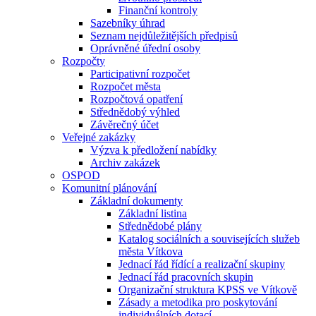
Finanční kontroly
Sazebníky úhrad
Seznam nejdůležitějších předpisů
Oprávněné úřední osoby
Rozpočty
Participativní rozpočet
Rozpočet města
Rozpočtová opatření
Střednědobý výhled
Závěrečný účet
Veřejné zakázky
Výzva k předložení nabídky
Archiv zakázek
OSPOD
Komunitní plánování
Základní dokumenty
Základní listina
Střednědobé plány
Katalog sociálních a souvisejících služeb
města Vítkova
Jednací řád řídící a realizační skupiny
Jednací řád pracovních skupin
Organizační struktura KPSS ve Vítkově
Zásady a metodika pro poskytování
individuálních dotací