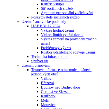
Kritéria vstupu
Síť sociálních služeb
Agentura pro sociální začleňování
Poskytovatelé sociálních služeb
Územně analytické podklady
ÚAP k 31.12.2024
Výkres hodnot území
Výkres limitů využití území
Výkres záměrů na provedení změn v
území
Problémový výkres
Rozbor udržitelného rozvoje území
Technická infrastruktura
Správci sítí
Územní plánování
Textové informace o územních plánech
jednotlivých obcí
Vítkov
Březová
Budišov nad Budišovkou
Čermná ve Slezsku
Kružberk
Melč
Moravice