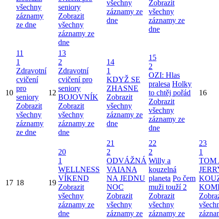
všechny
Zobrazit
všechny
seniory
záznamy ze
všechny
záznamy
Zobrazit
dne
záznamy ze
ze dne
všechny
dne
záznamy ze
dne
11
13
15
1
2
14
2
Zdravotní
Zdravotní
1
OZI: Hlas
cvičení
cvičení pro
KDYŽ SE
pralesa
Holky
pro
seniory
ZHASNE
10
12
to chtěj pořád
16
seniory
BOJOVNÍK
Zobrazit
Zobrazit
Zobrazit
Zobrazit
všechny
všechny
všechny
všechny
záznamy ze
záznamy ze
záznamy
záznamy ze
dne
dne
ze dne
dne
21
22
23
20
2
2
1
1
ODVÁŽNÁ
Willy a
TOM 
WELLNESS
VAIANA
kouzelná
JERR
VÍKEND
NA JEDNU
planeta
Po čem
KOU
17
18
19
Zobrazit
NOC
muži touží 2
KOM
všechny
Zobrazit
Zobrazit
Zobraz
záznamy ze
všechny
všechny
všech
dne
záznamy ze
záznamy ze
zázna