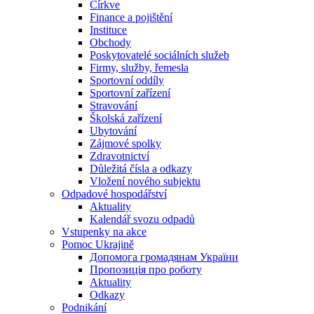
Církve
Finance a pojištění
Instituce
Obchody
Poskytovatelé sociálních služeb
Firmy, služby, řemesla
Sportovní oddíly
Sportovní zařízení
Stravování
Školská zařízení
Ubytování
Zájmové spolky
Zdravotnictví
Důležitá čísla a odkazy
Vložení nového subjektu
Odpadové hospodářství
Aktuality
Kalendář svozu odpadů
Vstupenky na akce
Pomoc Ukrajině
Допомога громадянам України
Пропозиція про роботу
Aktuality
Odkazy
Podnikání