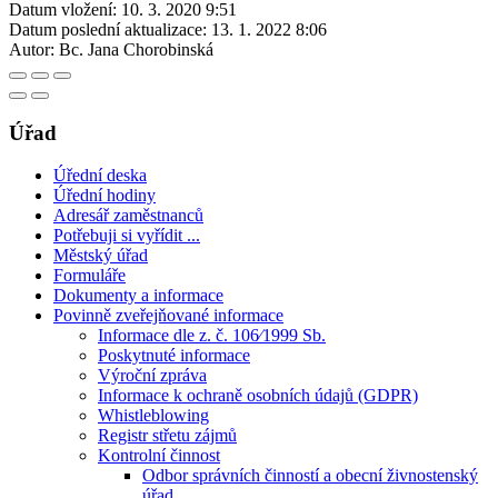
Datum vložení:
10. 3. 2020 9:51
Datum poslední aktualizace:
13. 1. 2022 8:06
Autor:
Bc. Jana Chorobinská
Úřad
Úřední deska
Úřední hodiny
Adresář zaměstnanců
Potřebuji si vyřídit ...
Městský úřad
Formuláře
Dokumenty a informace
Povinně zveřejňované informace
Informace dle z. č. 106⁄1999 Sb.
Poskytnuté informace
Výroční zpráva
Informace k ochraně osobních údajů (GDPR)
Whistleblowing
Registr střetu zájmů
Kontrolní činnost
Odbor správních činností a obecní živnostenský
úřad