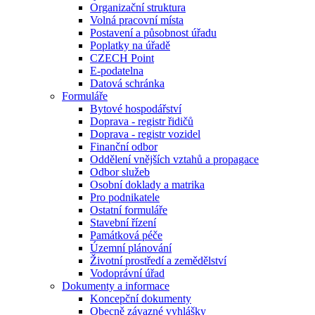
Organizační struktura
Volná pracovní místa
Postavení a působnost úřadu
Poplatky na úřadě
CZECH Point
E-podatelna
Datová schránka
Formuláře
Bytové hospodářství
Doprava - registr řidičů
Doprava - registr vozidel
Finanční odbor
Oddělení vnějších vztahů a propagace
Odbor služeb
Osobní doklady a matrika
Pro podnikatele
Ostatní formuláře
Stavební řízení
Památková péče
Územní plánování
Životní prostředí a zemědělství
Vodoprávní úřad
Dokumenty a informace
Koncepční dokumenty
Obecně závazné vyhlášky