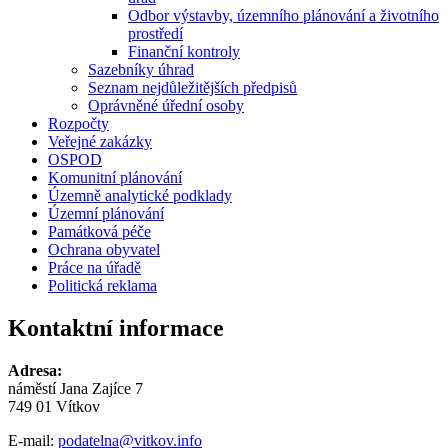
Odbor výstavby, územního plánování a životního
prostředí
Finanční kontroly
Sazebníky úhrad
Seznam nejdůležitějších předpisů
Oprávněné úřední osoby
Rozpočty
Veřejné zakázky
OSPOD
Komunitní plánování
Územně analytické podklady
Územní plánování
Památková péče
Ochrana obyvatel
Práce na úřadě
Politická reklama
Kontaktní informace
Adresa:
náměstí Jana Zajíce 7
749 01 Vítkov
E-mail:
podatelna@vitkov.info