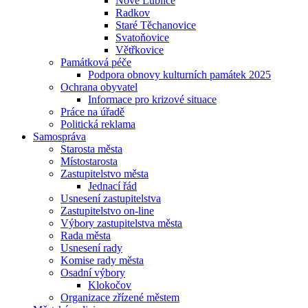
Nové Lublice
Radkov
Staré Těchanovice
Svatoňovice
Větřkovice
Památková péče
Podpora obnovy kulturních památek 2025
Ochrana obyvatel
Informace pro krizové situace
Práce na úřadě
Politická reklama
Samospráva
Starosta města
Místostarosta
Zastupitelstvo města
Jednací řád
Usnesení zastupitelstva
Zastupitelstvo on-line
Výbory zastupitelstva města
Rada města
Usnesení rady
Komise rady města
Osadní výbory
Klokočov
Organizace zřízené městem