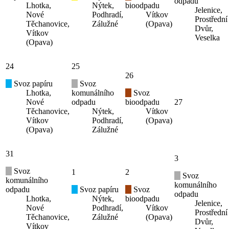
odpadu
Lhotka,
Nýtek,
bioodpadu
Jelenice,
Nové
Podhradí,
Vítkov
Prostřední
Těchanovice,
Zálužné
(Opava)
Dvůr,
Vítkov
Veselka
(Opava)
24
25
26
Svoz papíru
Svoz
Lhotka,
komunálního
Svoz
Nové
odpadu
bioodpadu
27
Těchanovice,
Nýtek,
Vítkov
Vítkov
Podhradí,
(Opava)
(Opava)
Zálužné
31
3
Svoz
1
2
Svoz
komunálního
komunálního
odpadu
Svoz papíru
Svoz
odpadu
Lhotka,
Nýtek,
bioodpadu
Jelenice,
Nové
Podhradí,
Vítkov
Prostřední
Těchanovice,
Zálužné
(Opava)
Dvůr,
Vítkov