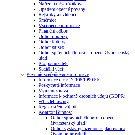
Nařízení města Vítkova
Opatření obecné povahy
Rejstříky a evidence
Směrnice
Všeobecné informace
Finanční odbor
Odbor dopravy
Odbor kultury
Odbor služeb
Odbor správních činností a obecní živnostenský
úřad
Pro podnikatele
Sociální věci
Povinně zveřejňované informace
Informace dle z. č. 106⁄1999 Sb.
Poskytnuté informace
Výroční zpráva
Informace k ochraně osobních údajů (GDPR)
Whistleblowing
Registr střetu zájmů
Kontrolní činnost
Odbor správních činností a obecní
živnostenský úřad
Odbor výstavby, územního plánování a
životního prostředí