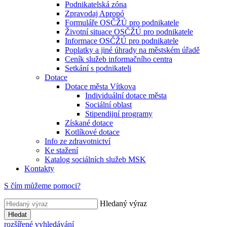
Podnikatelská zóna
Zpravodaj Apropó
Formuláře OSČŽÚ pro podnikatele
Životní situace OSČŽÚ pro podnikatele
Informace OSČŽÚ pro podnikatele
Poplatky a jiné úhrady na městském úřadě
Ceník služeb informačního centra
Setkání s podnikateli
Dotace
Dotace města Vítkova
Individuální dotace města
Sociální oblast
Stipendijní programy
Získané dotace
Kotlíkové dotace
Info ze zdravotnictví
Ke stažení
Katalog sociálních služeb MSK
Kontakty
S čím můžeme pomoci?
Hledaný výraz
Hledat
rozšířené vyhledávání