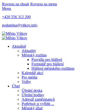
Rovnou na obsah
Rovnou na menu
Menu
+420 556 312 200
podatelna@vitkov.info
Aktuálně
Aktuality
Městský rozhlas
Pravidla pro hlášení
Formulář pro hlášení
Hlášení městského rozhlasu
Kalendář akcí
Pro média
Volby
Úřad
Úřední deska
Úřední hodiny
Adresář zaměstnanců
Potřebuji si vyřídit ...
Městský úřad