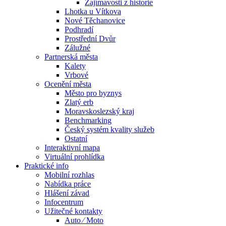
Zajímavosti z historie
Lhotka u Vítkova
Nové Těchanovice
Podhradí
Prostřední Dvůr
Zálužné
Partnerská města
Kalety
Vrbové
Ocenění města
Město pro byznys
Zlatý erb
Moravskoslezský kraj
Benchmarking
Český systém kvality služeb
Ostatní
Interaktivní mapa
Virtuální prohlídka
Praktické info
Mobilní rozhlas
Nabídka práce
Hlášení závad
Infocentrum
Užitečné kontakty
Auto ⁄ Moto