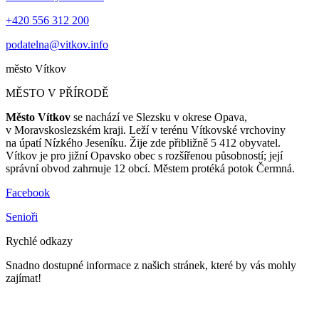
+420 556 312 200
podatelna@vitkov.info
město
Vítkov
MĚSTO V PŘÍRODĚ
Město Vítkov
se nachází ve Slezsku v okrese Opava,
v Moravskoslezském kraji. Leží v terénu Vítkovské vrchoviny
na úpatí Nízkého Jeseníku. Žije zde přibližně 5 412 obyvatel.
Vítkov je pro jižní Opavsko obec s rozšířenou působností; její
správní obvod zahrnuje 12 obcí. Městem protéká potok Čermná.
Facebook
Senioři
Rychlé odkazy
Snadno dostupné informace z našich stránek, které by vás mohly
zajímat!