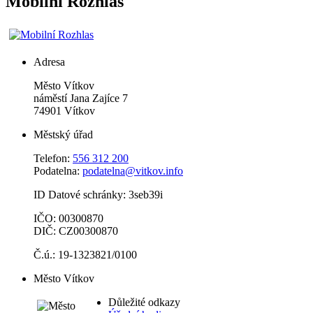
Mobilní Rozhlas
Adresa
Město Vítkov
náměstí Jana Zajíce 7
74901 Vítkov
Městský úřad
Telefon:
556 312 200
Podatelna:
podatelna@vitkov.info
ID Datové schránky: 3seb39i
IČO: 00300870
DIČ: CZ00300870
Č.ú.: 19-1323821/0100
Město Vítkov
Důležité odkazy