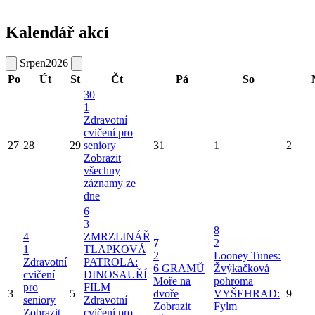
Kalendář akcí
Srpen
2026
Po
Út
St
Čt
Pá
So
30
1
Zdravotní
cvičení pro
27
28
29
seniory
31
1
2
Zobrazit
všechny
záznamy ze
dne
6
3
8
4
ZMRZLINÁŘ
7
2
1
TLAPKOVÁ
2
Looney Tunes:
Zdravotní
PATROLA:
6 GRAMŮ
Žvýkačková
cvičení
DINOSAUŘÍ
Moře na
pohroma
pro
FILM
3
5
dvoře
VYŠEHRAD:
9
seniory
Zdravotní
Zobrazit
Fylm
Zobrazit
cvičení pro