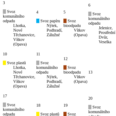
3
6
Svoz
4
5
Svoz
komunálního
komunálního
odpadu
Svoz papíru
Svoz
odpadu
Lhotka,
Nýtek,
bioodpadu
Jelenice,
Nové
Podhradí,
Vítkov
Prostřední
Těchanovice,
Zálužné
(Opava)
Dvůr,
Vítkov
Veselka
(Opava)
10
11
12
Svoz plastů
Svoz
Lhotka,
komunálního
Svoz
Nové
odpadu
bioodpadu
13
Těchanovice,
Nýtek,
Vítkov
Vítkov
Podhradí,
(Opava)
(Opava)
Zálužné
17
20
Svoz
18
19
Svoz
komunálního
komunálního
odpadu
Svoz plastů
Svoz