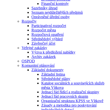
Finanční kontroly
Sazebníky úhrad
Seznam nejdůležitějších předpisů
Oprávněné úřední osoby
Rozpočty
Participativní rozpočet
Rozpočet města
Rozpočtová opatření
Střednědobý výhled
Závěrečný účet
Veřejné zakázky
Výzva k předložení nabídky
Archiv zakázek
OSPOD
Komunitní plánování
Základní dokumenty
Základní listina
Střednědobé plány
Katalog sociálních a souvisejících služeb
města Vítkova
Jednací řád řídící a realizační skupiny
Jednací řád pracovních skupin
Organizační struktura KPSS ve Vítkově
Zásady a metodika pro poskytování
individuálních dotací