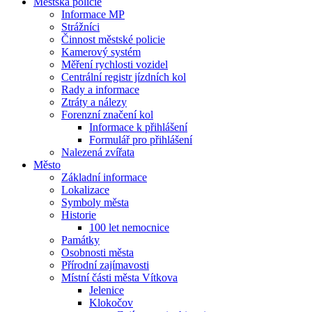
Městská policie
Informace MP
Strážníci
Činnost městské policie
Kamerový systém
Měření rychlosti vozidel
Centrální registr jízdních kol
Rady a informace
Ztráty a nálezy
Forenzní značení kol
Informace k přihlášení
Formulář pro přihlášení
Nalezená zvířata
Město
Základní informace
Lokalizace
Symboly města
Historie
100 let nemocnice
Památky
Osobnosti města
Přírodní zajímavosti
Místní části města Vítkova
Jelenice
Klokočov