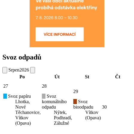
Svoz odpadů
Srpen
2026
Po
Út
St
Čt
27
28
29
Svoz papíru
Svoz
Lhotka,
komunálního
Svoz
Nové
odpadu
bioodpadu
30
Těchanovice,
Nýtek,
Vítkov
Vítkov
Podhradí,
(Opava)
(Opava)
Zálužné