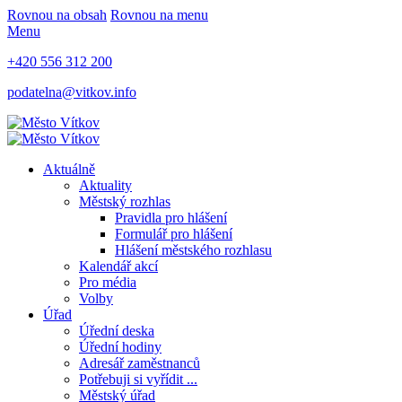
Rovnou na obsah
Rovnou na menu
Menu
+420 556 312 200
podatelna@vitkov.info
Aktuálně
Aktuality
Městský rozhlas
Pravidla pro hlášení
Formulář pro hlášení
Hlášení městského rozhlasu
Kalendář akcí
Pro média
Volby
Úřad
Úřední deska
Úřední hodiny
Adresář zaměstnanců
Potřebuji si vyřídit ...
Městský úřad