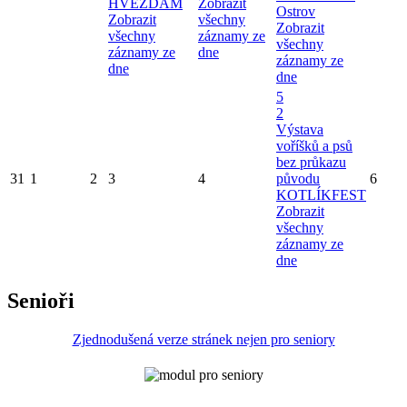
HVĚZDÁM
Zobrazit
Ostrov
Zobrazit
všechny
Zobrazit
všechny
záznamy ze
všechny
záznamy ze
dne
záznamy ze
dne
dne
5
2
Výstava
voříšků a psů
bez průkazu
31
1
2
3
4
původu
6
KOTLÍKFEST
Zobrazit
všechny
záznamy ze
dne
Senioři
Zjednodušená verze stránek nejen pro seniory