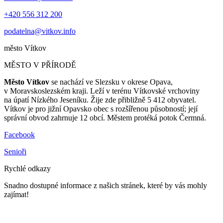
+420 556 312 200
podatelna@vitkov.info
město
Vítkov
MĚSTO V PŘÍRODĚ
Město Vítkov
se nachází ve Slezsku v okrese Opava,
v Moravskoslezském kraji. Leží v terénu Vítkovské vrchoviny
na úpatí Nízkého Jeseníku. Žije zde přibližně 5 412 obyvatel.
Vítkov je pro jižní Opavsko obec s rozšířenou působností; její
správní obvod zahrnuje 12 obcí. Městem protéká potok Čermná.
Facebook
Senioři
Rychlé odkazy
Snadno dostupné informace z našich stránek, které by vás mohly
zajímat!