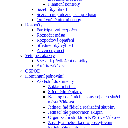
Finanční kontroly
Sazebníky úhrad
Seznam nejdůležitějších předpisů
Oprávněné úřední osoby
Rozpočty
Participativní rozpočet
Rozpočet města
Rozpočtová opatření
Střednědobý výhled
Závěrečný účet
Veřejné zakázky
Výzva k předložení nabídky
Archiv zakázek
OSPOD
Komunitní plánování
Základní dokumenty
Základní listina
Střednědobé plány
Katalog sociálních a souvisejících služeb
města Vítkova
Jednací řád řídící a realizační skupiny
Jednací řád pracovních skupin
Organizační struktura KPSS ve Vítkově
Zásady a metodika pro poskytování
individuálních dotací