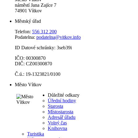
náměstí Jana Zajíce 7
74901 Vítkov
Městský úřad
Telefon:
556 312 200
Podatelna:
podatelna@vitkov.info
ID Datové schránky: 3seb39i
IČO: 00300870
DIČ: CZ00300870
Č.ú.: 19-1323821/0100
Město Vítkov
Důležité odkazy
Úřední hodiny
Starosta
Místostarosta
Adresář úřadu
Volný čas
Knihovna
Turistika