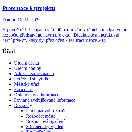
Prezentace k projektu
Datum:
16. 11. 2022
V pondělí 21. listopadu v 16:00 hodin vám v rámci participativního
rozpočtu představíme návrh projektu „Didaktické a interaktivní
herní prvky“, který byl předložen k realizaci v roce 2023.
Úřad
Úřední deska
Úřední hodiny
Adresář zaměstnanců
Potřebuji si vyřídit ...
Městský úřad
Formuláře
Dokumenty a informace
Povinně zveřejňované informace
Rozpočty
Participativní rozpočet
Rozpočet města
Rozpočtová opatření
Střednědobý výhled
Závěrečný účet