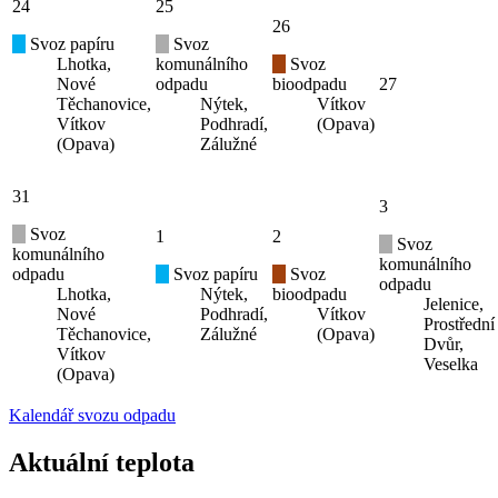
24
25
26
Svoz papíru
Svoz
Lhotka,
komunálního
Svoz
Nové
odpadu
bioodpadu
27
Těchanovice,
Nýtek,
Vítkov
Vítkov
Podhradí,
(Opava)
(Opava)
Zálužné
31
3
Svoz
1
2
Svoz
komunálního
komunálního
odpadu
Svoz papíru
Svoz
odpadu
Lhotka,
Nýtek,
bioodpadu
Jelenice,
Nové
Podhradí,
Vítkov
Prostřední
Těchanovice,
Zálužné
(Opava)
Dvůr,
Vítkov
Veselka
(Opava)
Kalendář svozu odpadu
Aktuální teplota