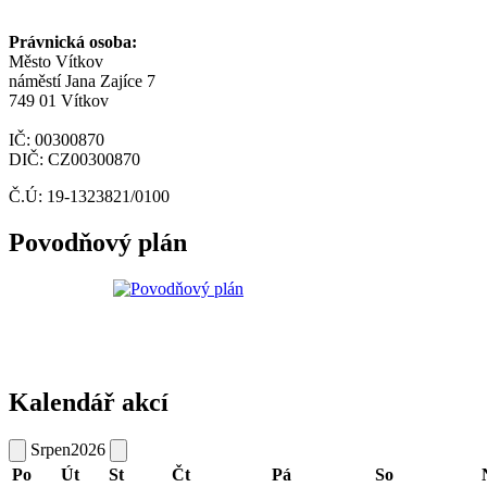
Právnická osoba:
Město Vítkov
náměstí Jana Zajíce 7
749 01 Vítkov
IČ: 00300870
DIČ: CZ00300870
Č.Ú: 19-1323821/0100
Povodňový plán
Kalendář akcí
Srpen
2026
Po
Út
St
Čt
Pá
So