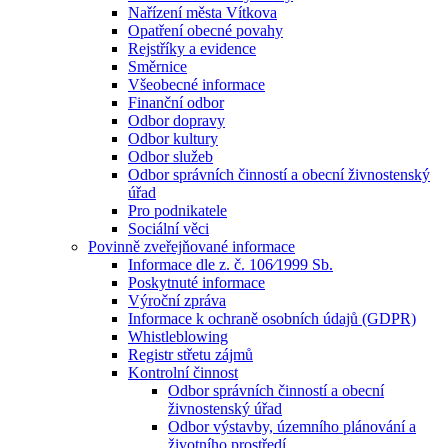
Nařízení města Vítkova
Opatření obecné povahy
Rejstříky a evidence
Směrnice
Všeobecné informace
Finanční odbor
Odbor dopravy
Odbor kultury
Odbor služeb
Odbor správních činností a obecní živnostenský
úřad
Pro podnikatele
Sociální věci
Povinně zveřejňované informace
Informace dle z. č. 106⁄1999 Sb.
Poskytnuté informace
Výroční zpráva
Informace k ochraně osobních údajů (GDPR)
Whistleblowing
Registr střetu zájmů
Kontrolní činnost
Odbor správních činností a obecní
živnostenský úřad
Odbor výstavby, územního plánování a
životního prostředí