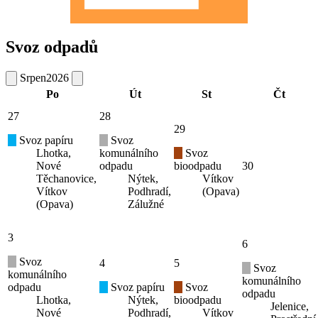
Svoz odpadů
Srpen
2026
Po
Út
St
Čt
27
28
29
Svoz papíru
Svoz
Lhotka,
komunálního
Svoz
Nové
odpadu
bioodpadu
30
Těchanovice,
Nýtek,
Vítkov
Vítkov
Podhradí,
(Opava)
(Opava)
Zálužné
3
6
Svoz
4
5
Svoz
komunálního
komunálního
odpadu
Svoz papíru
Svoz
odpadu
Lhotka,
Nýtek,
bioodpadu
Jelenice,
Nové
Podhradí,
Vítkov