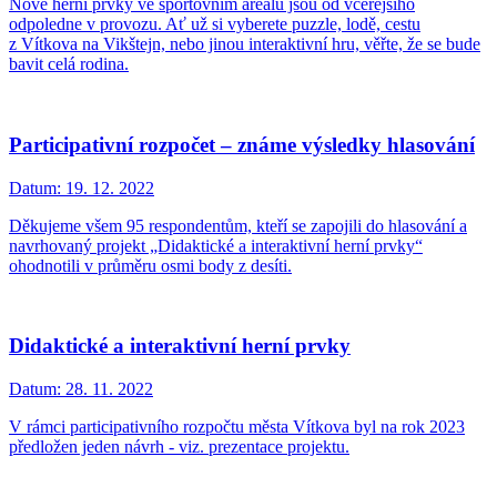
Nové herní prvky ve sportovním areálu jsou od včerejšího
odpoledne v provozu. Ať už si vyberete puzzle, lodě, cestu
z Vítkova na Vikštejn, nebo jinou interaktivní hru, věřte, že se bude
bavit celá rodina.
Participativní rozpočet – známe výsledky hlasování
Datum:
19. 12. 2022
Děkujeme všem 95 respondentům, kteří se zapojili do hlasování a
navrhovaný projekt „Didaktické a interaktivní herní prvky“
ohodnotili v průměru osmi body z desíti.
Didaktické a interaktivní herní prvky
Datum:
28. 11. 2022
V rámci participativního rozpočtu města Vítkova byl na rok 2023
předložen jeden návrh - viz. prezentace projektu.