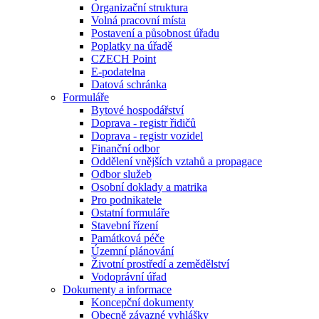
Organizační struktura
Volná pracovní místa
Postavení a působnost úřadu
Poplatky na úřadě
CZECH Point
E-podatelna
Datová schránka
Formuláře
Bytové hospodářství
Doprava - registr řidičů
Doprava - registr vozidel
Finanční odbor
Oddělení vnějších vztahů a propagace
Odbor služeb
Osobní doklady a matrika
Pro podnikatele
Ostatní formuláře
Stavební řízení
Památková péče
Územní plánování
Životní prostředí a zemědělství
Vodoprávní úřad
Dokumenty a informace
Koncepční dokumenty
Obecně závazné vyhlášky