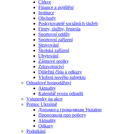
Církve
Finance a pojištění
Instituce
Obchody
Poskytovatelé sociálních služeb
Firmy, služby, řemesla
Sportovní oddíly
Sportovní zařízení
Stravování
Školská zařízení
Ubytování
Zájmové spolky
Zdravotnictví
Důležitá čísla a odkazy
Vložení nového subjektu
Odpadové hospodářství
Aktuality
Kalendář svozu odpadů
Vstupenky na akce
Pomoc Ukrajině
Допомога громадянам України
Пропозиція про роботу
Aktuality
Odkazy
Podnikání