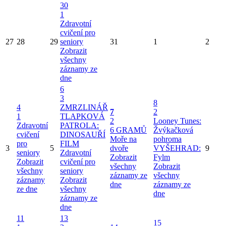
30
1
Zdravotní
cvičení pro
27
28
29
seniory
31
1
2
Zobrazit
všechny
záznamy ze
dne
6
3
8
4
ZMRZLINÁŘ
7
2
1
TLAPKOVÁ
2
Looney Tunes:
Zdravotní
PATROLA:
6 GRAMŮ
Žvýkačková
cvičení
DINOSAUŘÍ
Moře na
pohroma
pro
FILM
3
5
dvoře
VYŠEHRAD:
9
seniory
Zdravotní
Zobrazit
Fylm
Zobrazit
cvičení pro
všechny
Zobrazit
všechny
seniory
záznamy ze
všechny
záznamy
Zobrazit
dne
záznamy ze
ze dne
všechny
dne
záznamy ze
dne
11
13
15