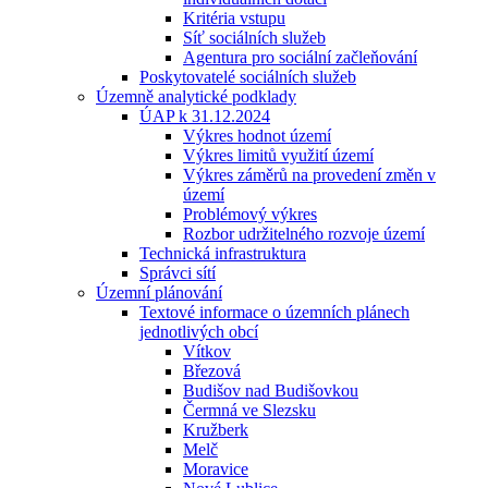
Kritéria vstupu
Síť sociálních služeb
Agentura pro sociální začleňování
Poskytovatelé sociálních služeb
Územně analytické podklady
ÚAP k 31.12.2024
Výkres hodnot území
Výkres limitů využití území
Výkres záměrů na provedení změn v
území
Problémový výkres
Rozbor udržitelného rozvoje území
Technická infrastruktura
Správci sítí
Územní plánování
Textové informace o územních plánech
jednotlivých obcí
Vítkov
Březová
Budišov nad Budišovkou
Čermná ve Slezsku
Kružberk
Melč
Moravice