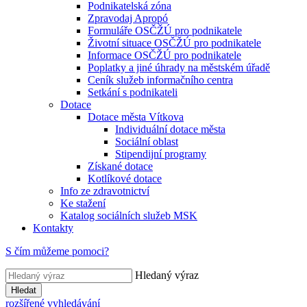
Podnikatelská zóna
Zpravodaj Apropó
Formuláře OSČŽÚ pro podnikatele
Životní situace OSČŽÚ pro podnikatele
Informace OSČŽÚ pro podnikatele
Poplatky a jiné úhrady na městském úřadě
Ceník služeb informačního centra
Setkání s podnikateli
Dotace
Dotace města Vítkova
Individuální dotace města
Sociální oblast
Stipendijní programy
Získané dotace
Kotlíkové dotace
Info ze zdravotnictví
Ke stažení
Katalog sociálních služeb MSK
Kontakty
S čím můžeme pomoci?
Hledaný výraz
Hledat
rozšířené vyhledávání