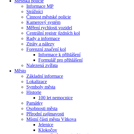
Městská policie
Informace MP
Strážníci
Činnost městské policie
Kamerový systém
Měření rychlosti vozidel
Centrální registr jízdních kol
Rady a informace
Ztráty a nálezy
Forenzní značení kol
Informace k přihlášení
Formulář pro přihlášení
Nalezená zvířata
Město
Základní informace
Lokalizace
Symboly města
Historie
100 let nemocnice
Památky
Osobnosti města
Přírodní zajímavosti
Místní části města Vítkova
Jelenice
Klokočov