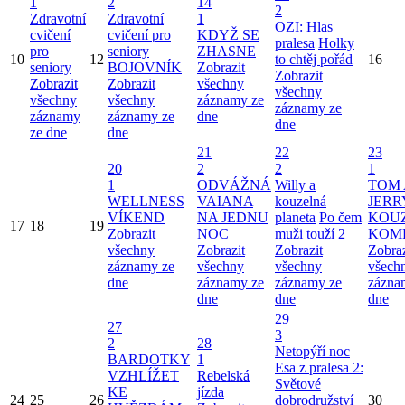
1
2
14
2
Zdravotní
Zdravotní
1
OZI: Hlas
cvičení
cvičení pro
KDYŽ SE
pralesa
Holky
pro
seniory
ZHASNE
10
12
to chtěj pořád
16
seniory
BOJOVNÍK
Zobrazit
Zobrazit
Zobrazit
Zobrazit
všechny
všechny
všechny
všechny
záznamy ze
záznamy ze
záznamy
záznamy ze
dne
dne
ze dne
dne
21
22
23
20
2
2
1
1
ODVÁŽNÁ
Willy a
TOM 
WELLNESS
VAIANA
kouzelná
JERR
VÍKEND
NA JEDNU
planeta
Po čem
KOU
17
18
19
Zobrazit
NOC
muži touží 2
KOM
všechny
Zobrazit
Zobrazit
Zobraz
záznamy ze
všechny
všechny
všech
dne
záznamy ze
záznamy ze
zázna
dne
dne
dne
29
27
3
2
28
Netopýří noc
BARDOTKY
1
Esa z pralesa 2:
VZHLÍŽET
Rebelská
Světové
KE
jízda
24
25
26
dobrodružství
30