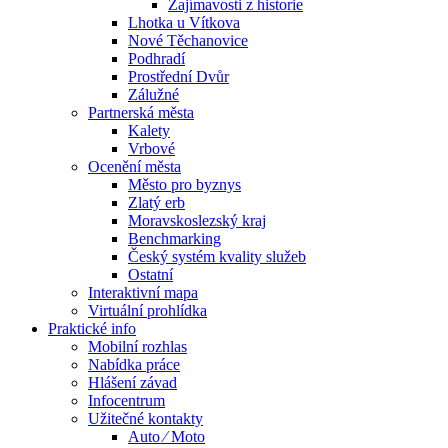
Zajímavosti z historie
Lhotka u Vítkova
Nové Těchanovice
Podhradí
Prostřední Dvůr
Zálužné
Partnerská města
Kalety
Vrbové
Ocenění města
Město pro byznys
Zlatý erb
Moravskoslezský kraj
Benchmarking
Český systém kvality služeb
Ostatní
Interaktivní mapa
Virtuální prohlídka
Praktické info
Mobilní rozhlas
Nabídka práce
Hlášení závad
Infocentrum
Užitečné kontakty
Auto ⁄ Moto