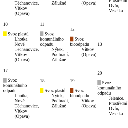
Prostřední
Těchanovice,
Zálužné
(Opava)
Dvůr,
Vítkov
Veselka
(Opava)
10
11
12
Svoz plastů
Svoz
Lhotka,
komunálního
Svoz
Nové
odpadu
bioodpadu
13
Těchanovice,
Nýtek,
Vítkov
Vítkov
Podhradí,
(Opava)
(Opava)
Zálužné
17
20
Svoz
18
19
Svoz
komunálního
komunálního
odpadu
Svoz plastů
Svoz
odpadu
Lhotka,
Nýtek,
bioodpadu
Jelenice,
Nové
Podhradí,
Vítkov
Prostřední
Těchanovice,
Zálužné
(Opava)
Dvůr,
Vítkov
Veselka
(Opava)