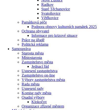
Nové Lublice
Radkov
Staré Těchanovice
Svatoňovice
Větřkovice
Památková péče
Podpora obnovy kulturních památek 2025
Ochrana obyvatel
Informace pro krizové situace
Práce na úřadě
Politická reklama
Samospráva
Starosta města
Místostarosta
Zastupitelstvo města
Jednací řád
Usnesení zastupitelstva
Zastupitelstvo on-line
Výbory zastupitelstva města
Rada města
Usnesení rady
Komise rady města
Osadní výbory
Klokočov
Organizace zřízené městem