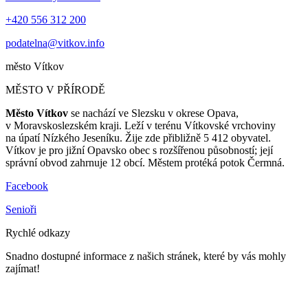
+420 556 312 200
podatelna@vitkov.info
město
Vítkov
MĚSTO V PŘÍRODĚ
Město Vítkov
se nachází ve Slezsku v okrese Opava,
v Moravskoslezském kraji. Leží v terénu Vítkovské vrchoviny
na úpatí Nízkého Jeseníku. Žije zde přibližně 5 412 obyvatel.
Vítkov je pro jižní Opavsko obec s rozšířenou působností; její
správní obvod zahrnuje 12 obcí. Městem protéká potok Čermná.
Facebook
Senioři
Rychlé odkazy
Snadno dostupné informace z našich stránek, které by vás mohly
zajímat!