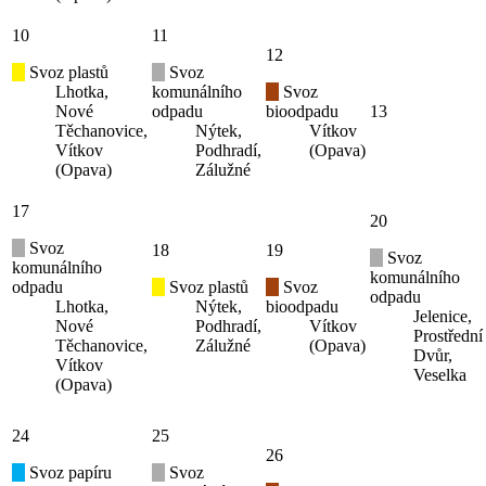
10
11
12
Svoz plastů
Svoz
Lhotka,
komunálního
Svoz
Nové
odpadu
bioodpadu
13
Těchanovice,
Nýtek,
Vítkov
Vítkov
Podhradí,
(Opava)
(Opava)
Zálužné
17
20
Svoz
18
19
Svoz
komunálního
komunálního
odpadu
Svoz plastů
Svoz
odpadu
Lhotka,
Nýtek,
bioodpadu
Jelenice,
Nové
Podhradí,
Vítkov
Prostřední
Těchanovice,
Zálužné
(Opava)
Dvůr,
Vítkov
Veselka
(Opava)
24
25
26
Svoz papíru
Svoz