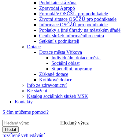
Podnikatelská zóna
Zpravodaj Apropó
Formuláře OSČŽÚ pro podnikatele
Životní situace OSČŽÚ pro podnikatele
Informace OSČŽÚ pro podnikatele
Poplatky a jiné úhrady na městském úřadě
Ceník služeb informačního centra
Setkání s podnikateli
Dotace
Dotace města Vítkova
Individuální dotace města
Sociální oblast
Stipendijní programy
Získané dotace
Kotlíkové dotace
Info ze zdravotnictví
Ke stažení
Katalog sociálních služeb MSK
Kontakty
S čím můžeme pomoci?
Hledaný výraz
Hledat
rozšířené vyhledávání