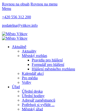
Rovnou na obsah
Rovnou na menu
Menu
+420 556 312 200
podatelna@vitkov.info
Aktuálně
Aktuality
Městský rozhlas
Pravidla pro hlášení
Formulář pro hlášení
Hlášení městského rozhlasu
Kalendář akcí
Pro média
Volby
Úřad
Úřední deska
Úřední hodiny
Adresář zaměstnanců
Potřebuji si vyřídit ...
Městský úřad