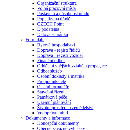
Organizační struktura
Volná pracovní místa
Postavení a působnost úřadu
Poplatky na úřadě
CZECH Point
E-podatelna
Datová schránka
Formuláře
Bytové hospodářství
Doprava - registr řidičů
Doprava - registr vozidel
Finanční odbor
Oddělení vnějších vztahů a propagace
Odbor služeb
Osobní doklady a matrika
Pro podnikatele
Ostatní formuláře
Stavební řízení
Památková péče
Územní plánování
Životní prostředí a zemědělství
Vodoprávní úřad
Dokumenty a informace
Koncepční dokumenty
Obecně závazné vyhlášky