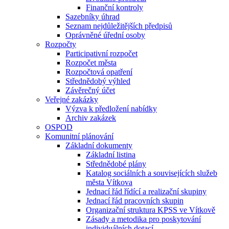
Finanční kontroly
Sazebníky úhrad
Seznam nejdůležitějších předpisů
Oprávněné úřední osoby
Rozpočty
Participativní rozpočet
Rozpočet města
Rozpočtová opatření
Střednědobý výhled
Závěrečný účet
Veřejné zakázky
Výzva k předložení nabídky
Archiv zakázek
OSPOD
Komunitní plánování
Základní dokumenty
Základní listina
Střednědobé plány
Katalog sociálních a souvisejících služeb
města Vítkova
Jednací řád řídící a realizační skupiny
Jednací řád pracovních skupin
Organizační struktura KPSS ve Vítkově
Zásady a metodika pro poskytování
individuálních dotací