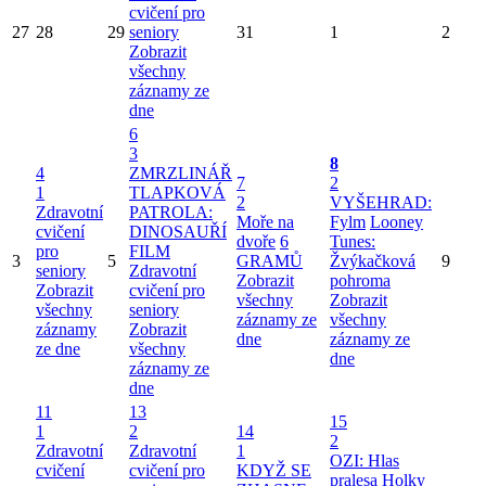
cvičení pro
27
28
29
seniory
31
1
2
Zobrazit
všechny
záznamy ze
dne
6
3
8
4
ZMRZLINÁŘ
7
2
1
TLAPKOVÁ
2
VYŠEHRAD:
Zdravotní
PATROLA:
Moře na
Fylm
Looney
cvičení
DINOSAUŘÍ
dvoře
6
Tunes:
pro
FILM
3
5
GRAMŮ
Žvýkačková
9
seniory
Zdravotní
Zobrazit
pohroma
Zobrazit
cvičení pro
všechny
Zobrazit
všechny
seniory
záznamy ze
všechny
záznamy
Zobrazit
dne
záznamy ze
ze dne
všechny
dne
záznamy ze
dne
11
13
15
1
2
14
2
Zdravotní
Zdravotní
1
OZI: Hlas
cvičení
cvičení pro
KDYŽ SE
pralesa
Holky