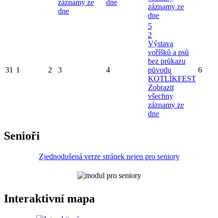
záznamy ze
dne
záznamy ze
dne
dne
5
2
Výstava
voříšků a psů
bez průkazu
31
1
2
3
4
původu
6
KOTLÍKFEST
Zobrazit
všechny
záznamy ze
dne
Senioři
Zjednodušená verze stránek nejen pro seniory
Interaktivní mapa