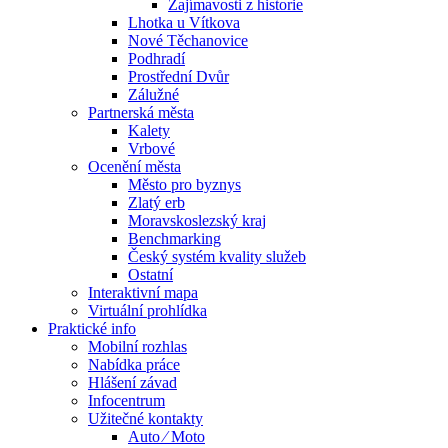
Zajímavosti z historie
Lhotka u Vítkova
Nové Těchanovice
Podhradí
Prostřední Dvůr
Zálužné
Partnerská města
Kalety
Vrbové
Ocenění města
Město pro byznys
Zlatý erb
Moravskoslezský kraj
Benchmarking
Český systém kvality služeb
Ostatní
Interaktivní mapa
Virtuální prohlídka
Praktické info
Mobilní rozhlas
Nabídka práce
Hlášení závad
Infocentrum
Užitečné kontakty
Auto ⁄ Moto