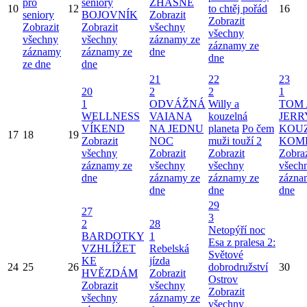
pro
seniory
ZHASNE
10
12
to chtěj pořád
16
seniory
BOJOVNÍK
Zobrazit
Zobrazit
Zobrazit
Zobrazit
všechny
všechny
všechny
všechny
záznamy ze
záznamy ze
záznamy
záznamy ze
dne
dne
ze dne
dne
21
22
23
20
2
2
1
1
ODVÁŽNÁ
Willy a
TOM 
WELLNESS
VAIANA
kouzelná
JERR
VÍKEND
NA JEDNU
planeta
Po čem
KOU
17
18
19
Zobrazit
NOC
muži touží 2
KOM
všechny
Zobrazit
Zobrazit
Zobraz
záznamy ze
všechny
všechny
všech
dne
záznamy ze
záznamy ze
zázna
dne
dne
dne
29
27
3
2
28
Netopýří noc
BARDOTKY
1
Esa z pralesa 2:
VZHLÍŽET
Rebelská
Světové
KE
jízda
24
25
26
dobrodružství
30
HVĚZDÁM
Zobrazit
Ostrov
Zobrazit
všechny
Zobrazit
všechny
záznamy ze
všechny