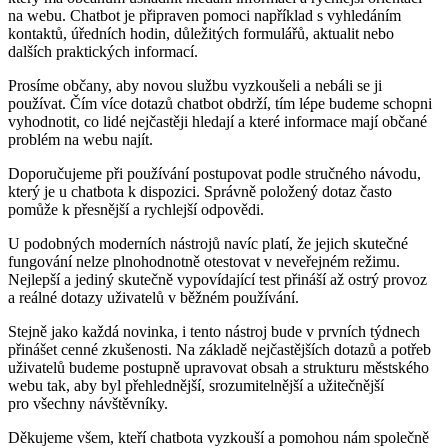
na webu. Chatbot je připraven pomoci například s vyhledáním
kontaktů, úředních hodin, důležitých formulářů, aktualit nebo
dalších praktických informací.
Prosíme občany, aby novou službu vyzkoušeli a nebáli se ji
používat. Čím více dotazů chatbot obdrží, tím lépe budeme schopni
vyhodnotit, co lidé nejčastěji hledají a které informace mají občané
problém na webu najít.
Doporučujeme při používání postupovat podle stručného návodu,
který je u chatbota k dispozici. Správně položený dotaz často
pomůže k přesnější a rychlejší odpovědi.
U podobných moderních nástrojů navíc platí, že jejich skutečné
fungování nelze plnohodnotně otestovat v neveřejném režimu.
Nejlepší a jediný skutečně vypovídající test přináší až ostrý provoz
a reálné dotazy uživatelů v běžném používání.
Stejně jako každá novinka, i tento nástroj bude v prvních týdnech
přinášet cenné zkušenosti. Na základě nejčastějších dotazů a potřeb
uživatelů budeme postupně upravovat obsah a strukturu městského
webu tak, aby byl přehlednější, srozumitelnější a užitečnější
pro všechny návštěvníky.
Děkujeme všem, kteří chatbota vyzkouší a pomohou nám společně