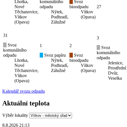
Lhotka,
komunálního
Svoz
Nové
odpadu
bioodpadu
27
Těchanovice,
Nýtek,
Vítkov
Vítkov
Podhradí,
(Opava)
(Opava)
Zálužné
31
3
Svoz
1
2
Svoz
komunálního
komunálního
odpadu
Svoz papíru
Svoz
odpadu
Lhotka,
Nýtek,
bioodpadu
Jelenice,
Nové
Podhradí,
Vítkov
Prostřední
Těchanovice,
Zálužné
(Opava)
Dvůr,
Vítkov
Veselka
(Opava)
Kalendář svozu odpadu
Aktuální teplota
Výběr lokality
8.8.2026 21:13