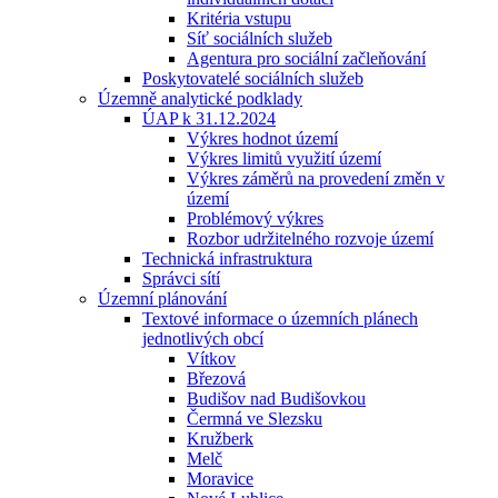
Kritéria vstupu
Síť sociálních služeb
Agentura pro sociální začleňování
Poskytovatelé sociálních služeb
Územně analytické podklady
ÚAP k 31.12.2024
Výkres hodnot území
Výkres limitů využití území
Výkres záměrů na provedení změn v
území
Problémový výkres
Rozbor udržitelného rozvoje území
Technická infrastruktura
Správci sítí
Územní plánování
Textové informace o územních plánech
jednotlivých obcí
Vítkov
Březová
Budišov nad Budišovkou
Čermná ve Slezsku
Kružberk
Melč
Moravice