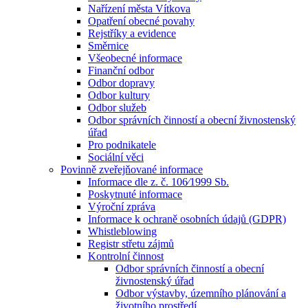
Nařízení města Vítkova
Opatření obecné povahy
Rejstříky a evidence
Směrnice
Všeobecné informace
Finanční odbor
Odbor dopravy
Odbor kultury
Odbor služeb
Odbor správních činností a obecní živnostenský
úřad
Pro podnikatele
Sociální věci
Povinně zveřejňované informace
Informace dle z. č. 106⁄1999 Sb.
Poskytnuté informace
Výroční zpráva
Informace k ochraně osobních údajů (GDPR)
Whistleblowing
Registr střetu zájmů
Kontrolní činnost
Odbor správních činností a obecní
živnostenský úřad
Odbor výstavby, územního plánování a
životního prostředí