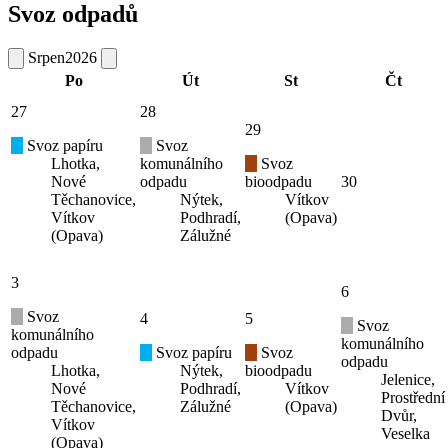
Svoz odpadů
Srpen
2026
Po
Út
St
Čt
27
28
29
Svoz papíru
Svoz
Lhotka,
komunálního
Svoz
Nové
odpadu
bioodpadu
30
Těchanovice,
Nýtek,
Vítkov
Vítkov
Podhradí,
(Opava)
(Opava)
Zálužné
3
6
Svoz
4
5
Svoz
komunálního
komunálního
odpadu
Svoz papíru
Svoz
odpadu
Lhotka,
Nýtek,
bioodpadu
Jelenice,
Nové
Podhradí,
Vítkov
Prostřední
Těchanovice,
Zálužné
(Opava)
Dvůr,
Vítkov
Veselka
(Opava)