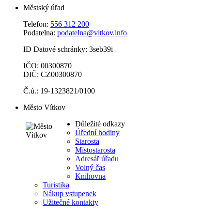
Městský úřad
Telefon:
556 312 200
Podatelna:
podatelna@vitkov.info
ID Datové schránky: 3seb39i
IČO: 00300870
DIČ: CZ00300870
Č.ú.: 19-1323821/0100
Město Vítkov
Důležité odkazy
Úřední hodiny
Starosta
Místostarosta
Adresář úřadu
Volný čas
Knihovna
Turistika
Nákup vstupenek
Užitečné kontakty