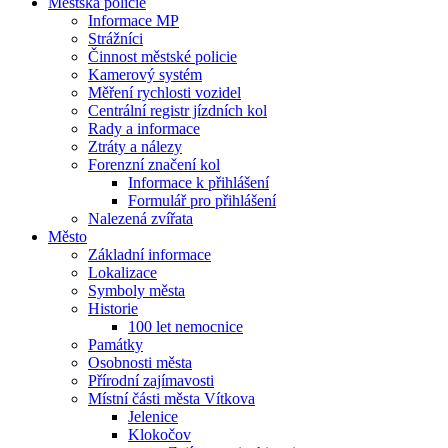
Městská policie
Informace MP
Strážníci
Činnost městské policie
Kamerový systém
Měření rychlosti vozidel
Centrální registr jízdních kol
Rady a informace
Ztráty a nálezy
Forenzní značení kol
Informace k přihlášení
Formulář pro přihlášení
Nalezená zvířata
Město
Základní informace
Lokalizace
Symboly města
Historie
100 let nemocnice
Památky
Osobnosti města
Přírodní zajímavosti
Místní části města Vítkova
Jelenice
Klokočov