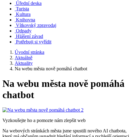
Úřední deska
Turista
Kultura
Knihovna
Vítkovský zpravodaj
Odpady
Hlášení závad
Potřebuji si vyřídit
Úvodní stránka
Aktuálně
Aktuality
Na webu města nově pomáhá chatbot
Na webu města nově pomáhá
chatbot
Vyzkoušejte ho a pomozte nám zlepšit web
Na webových stránkách města jsme spustili nového AI chatbota,
který má občanům usnadnit hledání informací a rychlejší orientaci