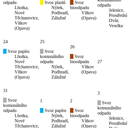
odpadu
Svoz plastů
Svoz
odpadu
Lhotka,
Nýtek,
bioodpadu
Jelenice,
Nové
Podhradí,
Vítkov
Prostřední
Těchanovice,
Zálužné
(Opava)
Dvůr,
Vítkov
Veselka
(Opava)
24
25
26
Svoz papíru
Svoz
Lhotka,
komunálního
Svoz
Nové
odpadu
bioodpadu
27
Těchanovice,
Nýtek,
Vítkov
Vítkov
Podhradí,
(Opava)
(Opava)
Zálužné
31
3
Svoz
1
2
Svoz
komunálního
komunálního
odpadu
Svoz papíru
Svoz
odpadu
Lhotka,
Nýtek,
bioodpadu
Jelenice,
Nové
Podhradí,
Vítkov
Prostřední
Těchanovice,
Zálužné
(Opava)