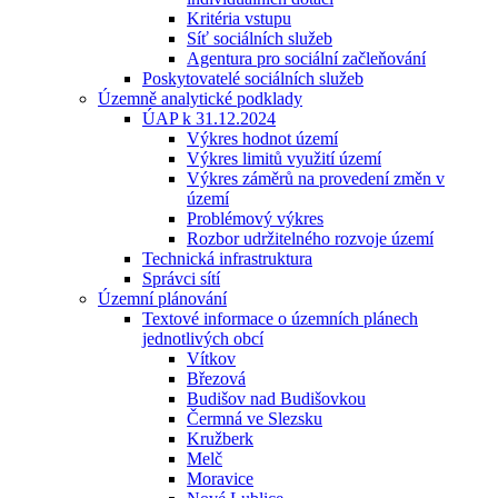
Kritéria vstupu
Síť sociálních služeb
Agentura pro sociální začleňování
Poskytovatelé sociálních služeb
Územně analytické podklady
ÚAP k 31.12.2024
Výkres hodnot území
Výkres limitů využití území
Výkres záměrů na provedení změn v
území
Problémový výkres
Rozbor udržitelného rozvoje území
Technická infrastruktura
Správci sítí
Územní plánování
Textové informace o územních plánech
jednotlivých obcí
Vítkov
Březová
Budišov nad Budišovkou
Čermná ve Slezsku
Kružberk
Melč
Moravice