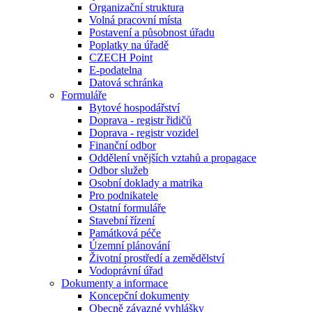
Organizační struktura
Volná pracovní místa
Postavení a působnost úřadu
Poplatky na úřadě
CZECH Point
E-podatelna
Datová schránka
Formuláře
Bytové hospodářství
Doprava - registr řidičů
Doprava - registr vozidel
Finanční odbor
Oddělení vnějších vztahů a propagace
Odbor služeb
Osobní doklady a matrika
Pro podnikatele
Ostatní formuláře
Stavební řízení
Památková péče
Územní plánování
Životní prostředí a zemědělství
Vodoprávní úřad
Dokumenty a informace
Koncepční dokumenty
Obecně závazné vyhlášky