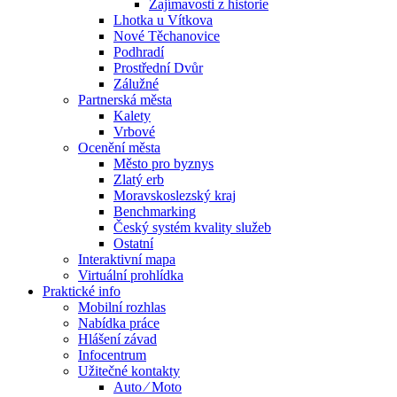
Zajímavosti z historie
Lhotka u Vítkova
Nové Těchanovice
Podhradí
Prostřední Dvůr
Zálužné
Partnerská města
Kalety
Vrbové
Ocenění města
Město pro byznys
Zlatý erb
Moravskoslezský kraj
Benchmarking
Český systém kvality služeb
Ostatní
Interaktivní mapa
Virtuální prohlídka
Praktické info
Mobilní rozhlas
Nabídka práce
Hlášení závad
Infocentrum
Užitečné kontakty
Auto ⁄ Moto