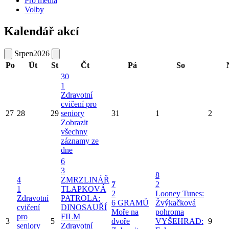
Pro média
Volby
Kalendář akcí
Srpen
2026
Po
Út
St
Čt
Pá
So
30
1
Zdravotní
cvičení pro
27
28
29
seniory
31
1
2
Zobrazit
všechny
záznamy ze
dne
6
3
8
4
ZMRZLINÁŘ
7
2
1
TLAPKOVÁ
2
Looney Tunes:
Zdravotní
PATROLA:
6 GRAMŮ
Žvýkačková
cvičení
DINOSAUŘÍ
Moře na
pohroma
pro
FILM
3
5
dvoře
VYŠEHRAD:
9
seniory
Zdravotní