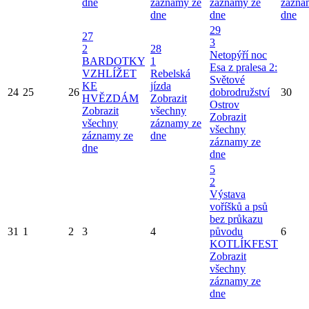
dne
záznamy ze
záznamy ze
zázna
dne
dne
dne
29
27
3
2
28
Netopýří noc
BARDOTKY
1
Esa z pralesa 2:
VZHLÍŽET
Rebelská
Světové
KE
jízda
24
25
26
dobrodružství
30
HVĚZDÁM
Zobrazit
Ostrov
Zobrazit
všechny
Zobrazit
všechny
záznamy ze
všechny
záznamy ze
dne
záznamy ze
dne
dne
5
2
Výstava
voříšků a psů
bez průkazu
31
1
2
3
4
původu
6
KOTLÍKFEST
Zobrazit
všechny
záznamy ze
dne