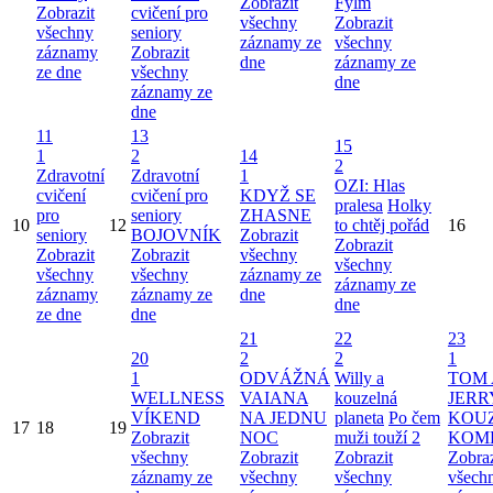
Zobrazit
Fylm
Zobrazit
cvičení pro
všechny
Zobrazit
všechny
seniory
záznamy ze
všechny
záznamy
Zobrazit
dne
záznamy ze
ze dne
všechny
dne
záznamy ze
dne
11
13
15
1
2
14
2
Zdravotní
Zdravotní
1
OZI: Hlas
cvičení
cvičení pro
KDYŽ SE
pralesa
Holky
pro
seniory
ZHASNE
10
12
to chtěj pořád
16
seniory
BOJOVNÍK
Zobrazit
Zobrazit
Zobrazit
Zobrazit
všechny
všechny
všechny
všechny
záznamy ze
záznamy ze
záznamy
záznamy ze
dne
dne
ze dne
dne
21
22
23
20
2
2
1
1
ODVÁŽNÁ
Willy a
TOM 
WELLNESS
VAIANA
kouzelná
JERR
VÍKEND
NA JEDNU
planeta
Po čem
KOU
17
18
19
Zobrazit
NOC
muži touží 2
KOM
všechny
Zobrazit
Zobrazit
Zobraz
záznamy ze
všechny
všechny
všech