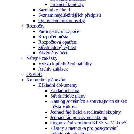
Finanční kontroly
Sazebníky úhrad
Seznam nejdůležitějších předpisů
Oprávněné úřední osoby
Rozpočty
Participativní rozpočet
Rozpočet města
Rozpočtová opatření
Střednědobý výhled
Závěrečný účet
Veřejné zakázky
Výzva k předložení nabídky
Archiv zakázek
OSPOD
Komunitní plánování
Základní dokumenty
Základní listina
Střednědobé plány
Katalog sociálních a souvisejících služeb
města Vítkova
Jednací řád řídící a realizační skupiny
Jednací řád pracovních skupin
Organizační struktura KPSS ve Vítkově
Zásady a metodika pro poskytování
individuálních dotací