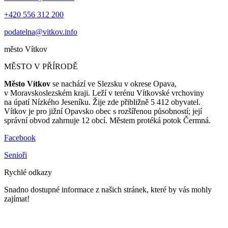
+420 556 312 200
podatelna@vitkov.info
město
Vítkov
MĚSTO V PŘÍRODĚ
Město Vítkov
se nachází ve Slezsku v okrese Opava,
v Moravskoslezském kraji. Leží v terénu Vítkovské vrchoviny
na úpatí Nízkého Jeseníku. Žije zde přibližně 5 412 obyvatel.
Vítkov je pro jižní Opavsko obec s rozšířenou působností; její
správní obvod zahrnuje 12 obcí. Městem protéká potok Čermná.
Facebook
Senioři
Rychlé odkazy
Snadno dostupné informace z našich stránek, které by vás mohly
zajímat!