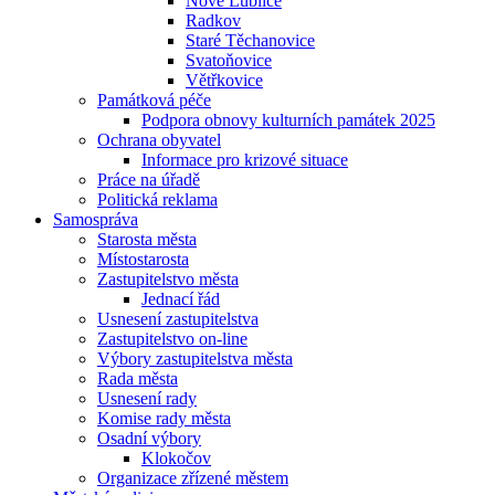
Nové Lublice
Radkov
Staré Těchanovice
Svatoňovice
Větřkovice
Památková péče
Podpora obnovy kulturních památek 2025
Ochrana obyvatel
Informace pro krizové situace
Práce na úřadě
Politická reklama
Samospráva
Starosta města
Místostarosta
Zastupitelstvo města
Jednací řád
Usnesení zastupitelstva
Zastupitelstvo on-line
Výbory zastupitelstva města
Rada města
Usnesení rady
Komise rady města
Osadní výbory
Klokočov
Organizace zřízené městem