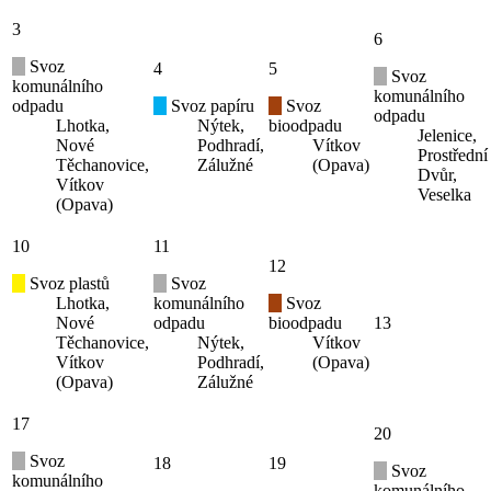
3
6
Svoz
4
5
Svoz
komunálního
komunálního
odpadu
Svoz papíru
Svoz
odpadu
Lhotka,
Nýtek,
bioodpadu
Jelenice,
Nové
Podhradí,
Vítkov
Prostřední
Těchanovice,
Zálužné
(Opava)
Dvůr,
Vítkov
Veselka
(Opava)
10
11
12
Svoz plastů
Svoz
Lhotka,
komunálního
Svoz
Nové
odpadu
bioodpadu
13
Těchanovice,
Nýtek,
Vítkov
Vítkov
Podhradí,
(Opava)
(Opava)
Zálužné
17
20
Svoz
18
19
Svoz
komunálního
komunálního