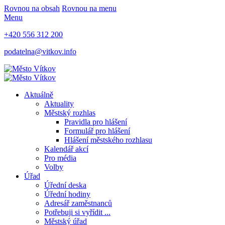
Rovnou na obsah
Rovnou na menu
Menu
+420 556 312 200
podatelna@vitkov.info
Aktuálně
Aktuality
Městský rozhlas
Pravidla pro hlášení
Formulář pro hlášení
Hlášení městského rozhlasu
Kalendář akcí
Pro média
Volby
Úřad
Úřední deska
Úřední hodiny
Adresář zaměstnanců
Potřebuji si vyřídit ...
Městský úřad