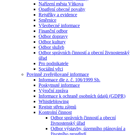
Nařízení města Vítkova
Opatření obecné povahy
Rejstříky a evidence
Směrnice
Všeobecné informace
Finanční odbor
Odbor dopravy
Odbor kultury
Odbor služeb
Odbor správních činností a obecní živnostenský
úřad
Pro podnikatele
Sociální věci
Povinně zveřejňované informace
Informace dle z. č. 106⁄1999 Sb.
Poskytnuté informace
Výroční zpráva
Informace k ochraně osobních údajů (GDPR)
Whistleblowing
Registr střetu zájmů
Kontrolní činnost
Odbor správních činností a obecní
živnostenský úřad
Odbor výstavby, územního plánování a
životního prostředí