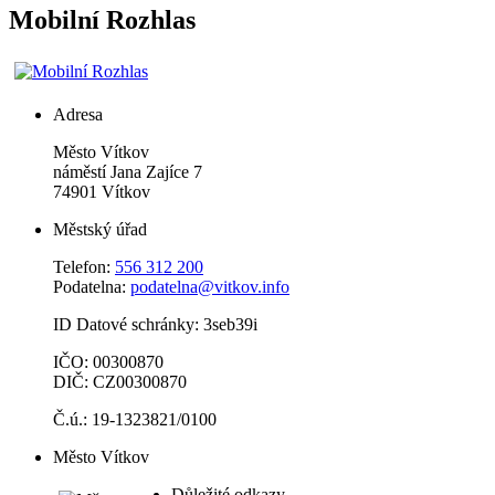
Mobilní Rozhlas
Adresa
Město Vítkov
náměstí Jana Zajíce 7
74901 Vítkov
Městský úřad
Telefon:
556 312 200
Podatelna:
podatelna@vitkov.info
ID Datové schránky: 3seb39i
IČO: 00300870
DIČ: CZ00300870
Č.ú.: 19-1323821/0100
Město Vítkov
Důležité odkazy