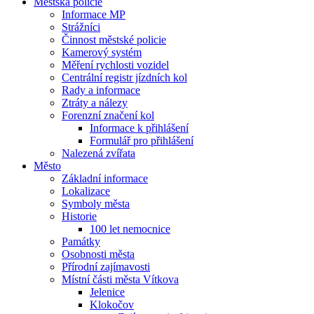
Městská policie
Informace MP
Strážníci
Činnost městské policie
Kamerový systém
Měření rychlosti vozidel
Centrální registr jízdních kol
Rady a informace
Ztráty a nálezy
Forenzní značení kol
Informace k přihlášení
Formulář pro přihlášení
Nalezená zvířata
Město
Základní informace
Lokalizace
Symboly města
Historie
100 let nemocnice
Památky
Osobnosti města
Přírodní zajímavosti
Místní části města Vítkova
Jelenice
Klokočov