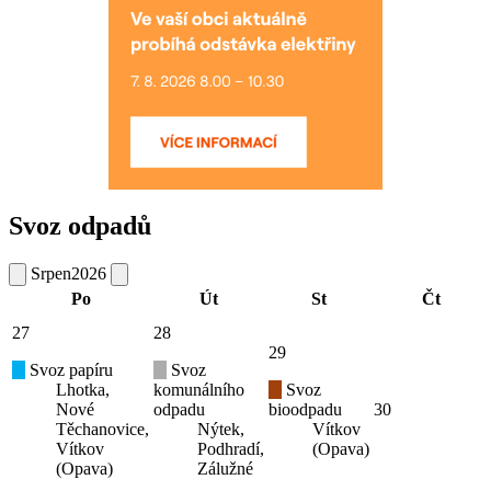
Svoz odpadů
Srpen
2026
Po
Út
St
Čt
27
28
29
Svoz papíru
Svoz
Lhotka,
komunálního
Svoz
Nové
odpadu
bioodpadu
30
Těchanovice,
Nýtek,
Vítkov
Vítkov
Podhradí,
(Opava)
(Opava)
Zálužné