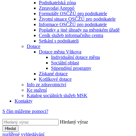
Podnikatelská zóna
Zpravodaj Apropó
Formuláře OSČŽÚ pro podnikatele
Životní situace OSČŽÚ pro podnikatele
Informace OSČŽÚ pro podnikatele
Poplatky a jiné úhrady na městském úřadě
Ceník služeb informačního centra
Setkání s podnikateli
Dotace
Dotace města Vítkova
Individuální dotace města
Sociální oblast
Stipendijní programy
Získané dotace
Kotlíkové dotace
Info ze zdravotnictví
Ke stažení
Katalog sociálních služeb MSK
Kontakty
S čím můžeme pomoci?
Hledaný výraz
Hledat
rozšířené vyhledávání