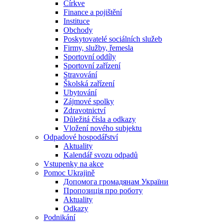
Církve
Finance a pojištění
Instituce
Obchody
Poskytovatelé sociálních služeb
Firmy, služby, řemesla
Sportovní oddíly
Sportovní zařízení
Stravování
Školská zařízení
Ubytování
Zájmové spolky
Zdravotnictví
Důležitá čísla a odkazy
Vložení nového subjektu
Odpadové hospodářství
Aktuality
Kalendář svozu odpadů
Vstupenky na akce
Pomoc Ukrajině
Допомога громадянам України
Пропозиція про роботу
Aktuality
Odkazy
Podnikání