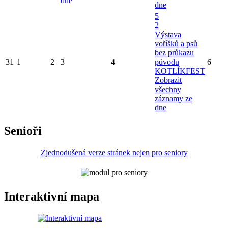
dne
dne
5
2
Výstava
voříšků a psů
bez průkazu
31
1
2
3
4
původu
6
KOTLÍKFEST
Zobrazit
všechny
záznamy ze
dne
Senioři
Zjednodušená verze stránek nejen pro seniory
Interaktivní mapa