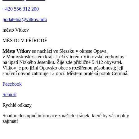
+420 556 312 200
podatelna@vitkov.info
město
Vítkov
MĚSTO V PŘÍRODĚ
Město Vítkov
se nachází ve Slezsku v okrese Opava,
v Moravskoslezském kraji. Leží v terénu Vítkovské vrchoviny
na úpatí Nízkého Jeseníku. Žije zde přibližně 5 412 obyvatel.
Vítkov je pro jižní Opavsko obec s rozšířenou působností; její
správní obvod zahrnuje 12 obcí. Městem protéká potok Čermná.
Facebook
Senioři
Rychlé odkazy
Snadno dostupné informace z našich stránek, které by vás mohly
zajímat!