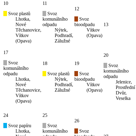
10
11
12
Svoz plastů
Svoz
Lhotka,
komunálního
Svoz
Nové
odpadu
bioodpadu
13
Těchanovice,
Nýtek,
Vítkov
Vítkov
Podhradí,
(Opava)
(Opava)
Zálužné
17
20
Svoz
18
19
Svoz
komunálního
komunálního
odpadu
Svoz plastů
Svoz
odpadu
Lhotka,
Nýtek,
bioodpadu
Jelenice,
Nové
Podhradí,
Vítkov
Prostřední
Těchanovice,
Zálužné
(Opava)
Dvůr,
Vítkov
Veselka
(Opava)
24
25
26
Svoz papíru
Svoz
Lhotka,
komunálního
Svoz