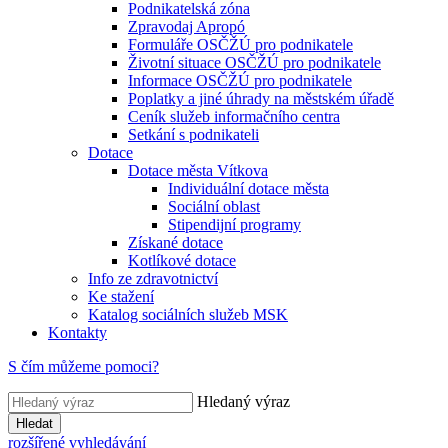
Podnikatelská zóna
Zpravodaj Apropó
Formuláře OSČŽÚ pro podnikatele
Životní situace OSČŽÚ pro podnikatele
Informace OSČŽÚ pro podnikatele
Poplatky a jiné úhrady na městském úřadě
Ceník služeb informačního centra
Setkání s podnikateli
Dotace
Dotace města Vítkova
Individuální dotace města
Sociální oblast
Stipendijní programy
Získané dotace
Kotlíkové dotace
Info ze zdravotnictví
Ke stažení
Katalog sociálních služeb MSK
Kontakty
S čím můžeme pomoci?
Hledaný výraz
Hledat
rozšířené vyhledávání