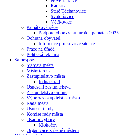
Nové Lublice
Radkov
Staré Těchanovice
Svatoňovice
Větřkovice
Památková péče
Podpora obnovy kulturních památek 2025
Ochrana obyvatel
Informace pro krizové situace
Práce na úřadě
Politická reklama
Samospráva
Starosta města
Místostarosta
Zastupitelstvo města
Jednací řád
Usnesení zastupitelstva
Zastupitelstvo on-line
Výbory zastupitelstva města
Rada města
Usnesení rady
Komise rady města
Osadní výbory
Klokočov
Organizace zřízené městem