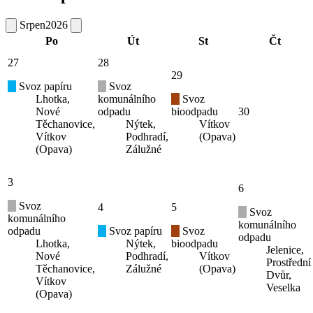
Srpen
2026
Po
Út
St
Čt
27
28
29
Svoz papíru
Svoz
Lhotka,
komunálního
Svoz
Nové
odpadu
bioodpadu
30
Těchanovice,
Nýtek,
Vítkov
Vítkov
Podhradí,
(Opava)
(Opava)
Zálužné
3
6
Svoz
4
5
Svoz
komunálního
komunálního
odpadu
Svoz papíru
Svoz
odpadu
Lhotka,
Nýtek,
bioodpadu
Jelenice,
Nové
Podhradí,
Vítkov
Prostřední
Těchanovice,
Zálužné
(Opava)
Dvůr,
Vítkov
Veselka
(Opava)