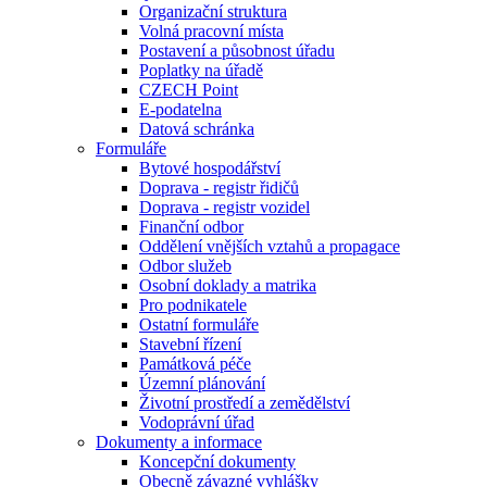
Organizační struktura
Volná pracovní místa
Postavení a působnost úřadu
Poplatky na úřadě
CZECH Point
E-podatelna
Datová schránka
Formuláře
Bytové hospodářství
Doprava - registr řidičů
Doprava - registr vozidel
Finanční odbor
Oddělení vnějších vztahů a propagace
Odbor služeb
Osobní doklady a matrika
Pro podnikatele
Ostatní formuláře
Stavební řízení
Památková péče
Územní plánování
Životní prostředí a zemědělství
Vodoprávní úřad
Dokumenty a informace
Koncepční dokumenty
Obecně závazné vyhlášky