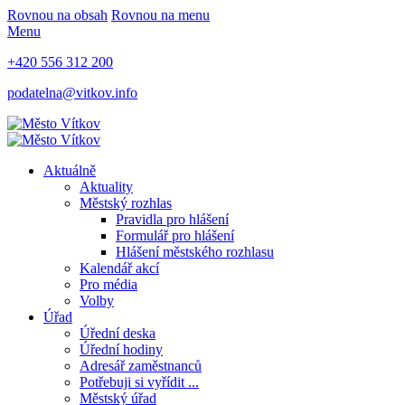
Rovnou na obsah
Rovnou na menu
Menu
+420 556 312 200
podatelna@vitkov.info
Aktuálně
Aktuality
Městský rozhlas
Pravidla pro hlášení
Formulář pro hlášení
Hlášení městského rozhlasu
Kalendář akcí
Pro média
Volby
Úřad
Úřední deska
Úřední hodiny
Adresář zaměstnanců
Potřebuji si vyřídit ...
Městský úřad