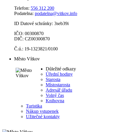
Telefon:
556 312 200
Podatelna:
podatelna@vitkov.info
ID Datové schránky: 3seb39i
IČO: 00300870
DIČ: CZ00300870
Č.ú.: 19-1323821/0100
Město Vítkov
Důležité odkazy
Úřední hodiny
Starosta
Místostarosta
Adresář úřadu
Volný čas
Knihovna
Turistika
Nákup vstupenek
Užitečné kontakty