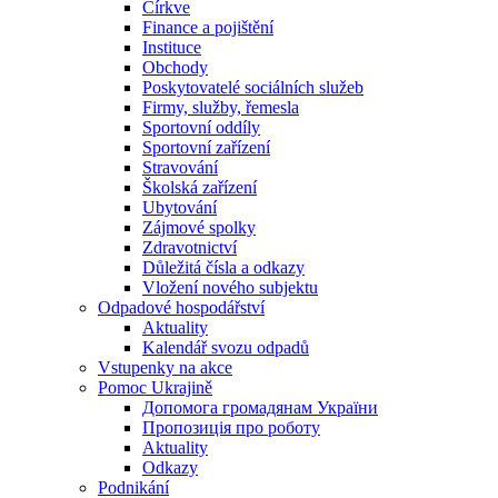
Církve
Finance a pojištění
Instituce
Obchody
Poskytovatelé sociálních služeb
Firmy, služby, řemesla
Sportovní oddíly
Sportovní zařízení
Stravování
Školská zařízení
Ubytování
Zájmové spolky
Zdravotnictví
Důležitá čísla a odkazy
Vložení nového subjektu
Odpadové hospodářství
Aktuality
Kalendář svozu odpadů
Vstupenky na akce
Pomoc Ukrajině
Допомога громадянам України
Пропозиція про роботу
Aktuality
Odkazy
Podnikání