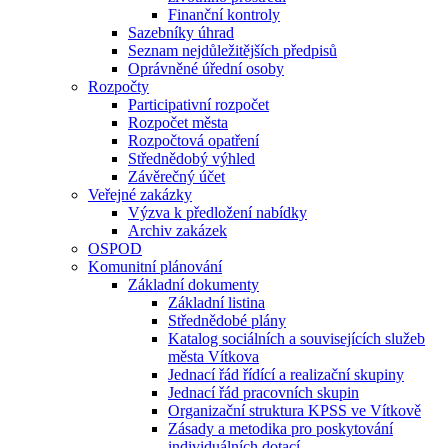
Finanční kontroly
Sazebníky úhrad
Seznam nejdůležitějších předpisů
Oprávněné úřední osoby
Rozpočty
Participativní rozpočet
Rozpočet města
Rozpočtová opatření
Střednědobý výhled
Závěrečný účet
Veřejné zakázky
Výzva k předložení nabídky
Archiv zakázek
OSPOD
Komunitní plánování
Základní dokumenty
Základní listina
Střednědobé plány
Katalog sociálních a souvisejících služeb
města Vítkova
Jednací řád řídící a realizační skupiny
Jednací řád pracovních skupin
Organizační struktura KPSS ve Vítkově
Zásady a metodika pro poskytování
individuálních dotací