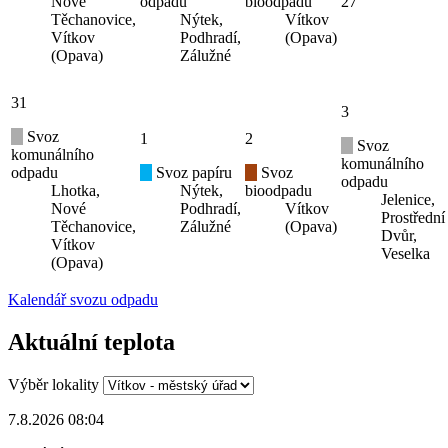
Nové
odpadu
bioodpadu
27
Těchanovice,
Nýtek,
Vítkov
Vítkov
Podhradí,
(Opava)
(Opava)
Zálužné
31
3
Svoz
1
2
Svoz
komunálního
komunálního
odpadu
Svoz papíru
Svoz
odpadu
Lhotka,
Nýtek,
bioodpadu
Jelenice,
Nové
Podhradí,
Vítkov
Prostřední
Těchanovice,
Zálužné
(Opava)
Dvůr,
Vítkov
Veselka
(Opava)
Kalendář svozu odpadu
Aktuální teplota
Výběr lokality
7.8.2026 08:04