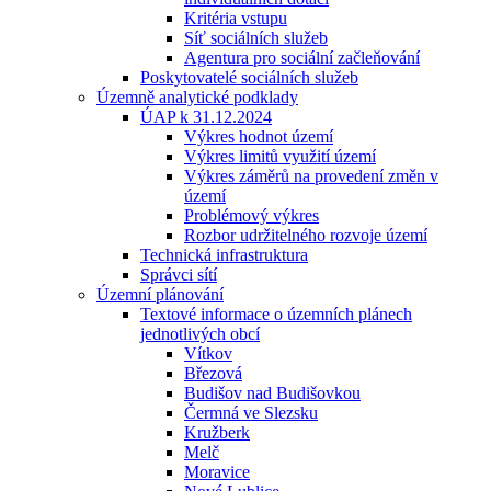
Kritéria vstupu
Síť sociálních služeb
Agentura pro sociální začleňování
Poskytovatelé sociálních služeb
Územně analytické podklady
ÚAP k 31.12.2024
Výkres hodnot území
Výkres limitů využití území
Výkres záměrů na provedení změn v
území
Problémový výkres
Rozbor udržitelného rozvoje území
Technická infrastruktura
Správci sítí
Územní plánování
Textové informace o územních plánech
jednotlivých obcí
Vítkov
Březová
Budišov nad Budišovkou
Čermná ve Slezsku
Kružberk
Melč
Moravice