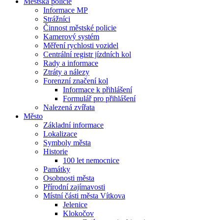
Městská policie
Informace MP
Strážníci
Činnost městské policie
Kamerový systém
Měření rychlosti vozidel
Centrální registr jízdních kol
Rady a informace
Ztráty a nálezy
Forenzní značení kol
Informace k přihlášení
Formulář pro přihlášení
Nalezená zvířata
Město
Základní informace
Lokalizace
Symboly města
Historie
100 let nemocnice
Památky
Osobnosti města
Přírodní zajímavosti
Místní části města Vítkova
Jelenice
Klokočov