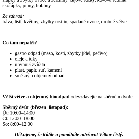
skořápky, piliny, hobliny
Ze zahrad:
tráva, listí, květiny, zbytky rostlin, spadané ovoce, drobné větve
Co tam nepatří?
gastro odpad (maso, kosti, zbytky jídel, pečivo)
oleje a tuky
uhynulá zvířata
plast, papír, suť, kamení
směsný a objemný odpad
Větší větve a objemný bioodpad
odevzdávejte na sběrném dvoře.
Sběrný dvůr (březen–listopad):
Út: 10:00–14:00
Čt: 12:00–18:00
So: 8:00–12:00
Děkujeme, že třídíte a pomáháte udržovat Vítkov čistý.