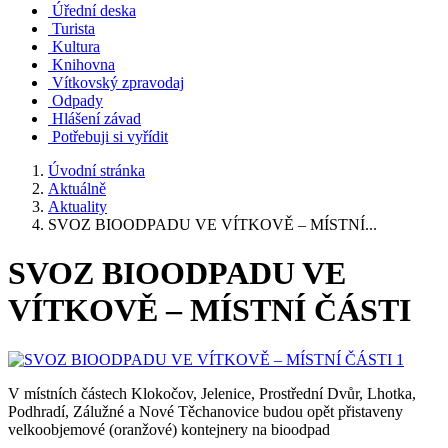
Úřední deska
Turista
Kultura
Knihovna
Vítkovský zpravodaj
Odpady
Hlášení závad
Potřebuji si vyřídit
Úvodní stránka
Aktuálně
Aktuality
SVOZ BIOODPADU VE VÍTKOVĚ – MÍSTNÍ...
SVOZ BIOODPADU VE
VÍTKOVĚ – MÍSTNÍ ČÁSTI
V místních částech Klokočov, Jelenice, Prostřední Dvůr, Lhotka,
Podhradí, Zálužné a Nové Těchanovice budou opět přistaveny
velkoobjemové (oranžové) kontejnery na bioodpad