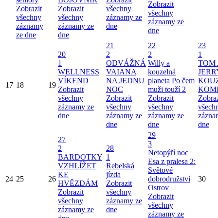
Zobrazit
Zobrazit
Zobrazit
všechny
všechny
všechny
všechny
záznamy ze
záznamy ze
záznamy
záznamy ze
dne
dne
ze dne
dne
21
22
23
20
2
2
1
1
ODVÁŽNÁ
Willy a
TOM 
WELLNESS
VAIANA
kouzelná
JERR
VÍKEND
NA JEDNU
planeta
Po čem
KOU
17
18
19
Zobrazit
NOC
muži touží 2
KOM
všechny
Zobrazit
Zobrazit
Zobraz
záznamy ze
všechny
všechny
všech
dne
záznamy ze
záznamy ze
zázna
dne
dne
dne
29
27
3
2
28
Netopýří noc
BARDOTKY
1
Esa z pralesa 2:
VZHLÍŽET
Rebelská
Světové
KE
jízda
24
25
26
dobrodružství
30
HVĚZDÁM
Zobrazit
Ostrov
Zobrazit
všechny
Zobrazit
všechny
záznamy ze
všechny
záznamy ze
dne
záznamy ze