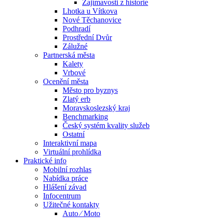
Zajímavosti z historie
Lhotka u Vítkova
Nové Těchanovice
Podhradí
Prostřední Dvůr
Zálužné
Partnerská města
Kalety
Vrbové
Ocenění města
Město pro byznys
Zlatý erb
Moravskoslezský kraj
Benchmarking
Český systém kvality služeb
Ostatní
Interaktivní mapa
Virtuální prohlídka
Praktické info
Mobilní rozhlas
Nabídka práce
Hlášení závad
Infocentrum
Užitečné kontakty
Auto ⁄ Moto