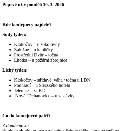
Poprvé už v pondělí 30. 3. 2026
Kde kontejnery najdete?
Sudý týden:
Klokočov – u sokolovny
Zálužné – u kapličky
Prostřední Dvůr – točna
Lhotka – u požární zbrojnice
Lichý týden:
Klokočov – střídavě: váha / točna u LDN
Podhradí – u Slezského hotelu
Jelenice – za KD
Nové Těchanovice – u zastávky
Co do kontejnerů patří?
Z domácností:
slupky a zbytky ovoce a zeleniny, čajové sáčky, kávová sedlina,