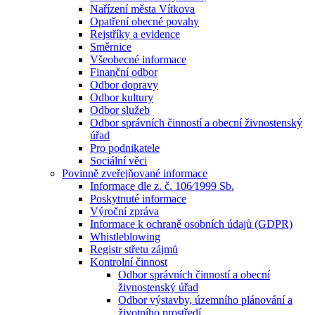
Nařízení města Vítkova
Opatření obecné povahy
Rejstříky a evidence
Směrnice
Všeobecné informace
Finanční odbor
Odbor dopravy
Odbor kultury
Odbor služeb
Odbor správních činností a obecní živnostenský
úřad
Pro podnikatele
Sociální věci
Povinně zveřejňované informace
Informace dle z. č. 106⁄1999 Sb.
Poskytnuté informace
Výroční zpráva
Informace k ochraně osobních údajů (GDPR)
Whistleblowing
Registr střetu zájmů
Kontrolní činnost
Odbor správních činností a obecní
živnostenský úřad
Odbor výstavby, územního plánování a
životního prostředí