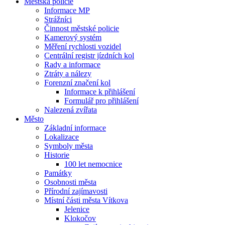
Městská policie
Informace MP
Strážníci
Činnost městské policie
Kamerový systém
Měření rychlosti vozidel
Centrální registr jízdních kol
Rady a informace
Ztráty a nálezy
Forenzní značení kol
Informace k přihlášení
Formulář pro přihlášení
Nalezená zvířata
Město
Základní informace
Lokalizace
Symboly města
Historie
100 let nemocnice
Památky
Osobnosti města
Přírodní zajímavosti
Místní části města Vítkova
Jelenice
Klokočov