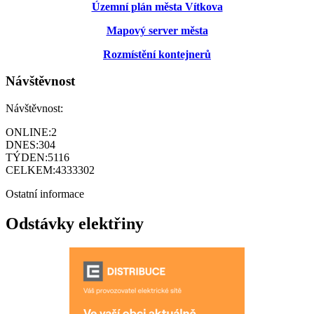
Územní plán města Vítkova
Mapový server města
Rozmístění kontejnerů
Návštěvnost
Návštěvnost:
ONLINE:
2
DNES:
304
TÝDEN:
5116
CELKEM:
4333302
Ostatní informace
Odstávky elektřiny