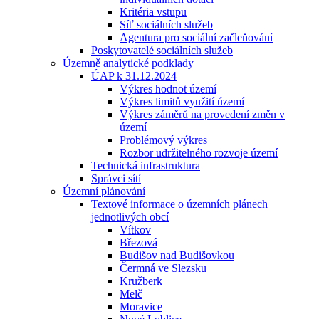
Kritéria vstupu
Síť sociálních služeb
Agentura pro sociální začleňování
Poskytovatelé sociálních služeb
Územně analytické podklady
ÚAP k 31.12.2024
Výkres hodnot území
Výkres limitů využití území
Výkres záměrů na provedení změn v
území
Problémový výkres
Rozbor udržitelného rozvoje území
Technická infrastruktura
Správci sítí
Územní plánování
Textové informace o územních plánech
jednotlivých obcí
Vítkov
Březová
Budišov nad Budišovkou
Čermná ve Slezsku
Kružberk
Melč
Moravice