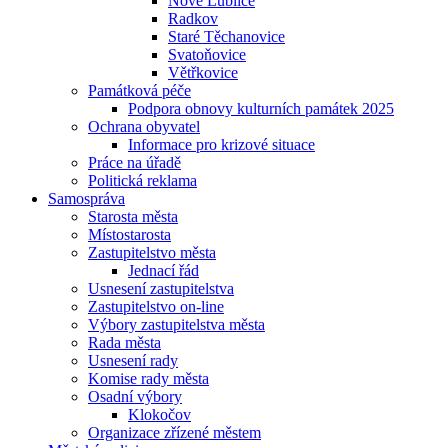
Nové Lublice
Radkov
Staré Těchanovice
Svatoňovice
Větřkovice
Památková péče
Podpora obnovy kulturních památek 2025
Ochrana obyvatel
Informace pro krizové situace
Práce na úřadě
Politická reklama
Samospráva
Starosta města
Místostarosta
Zastupitelstvo města
Jednací řád
Usnesení zastupitelstva
Zastupitelstvo on-line
Výbory zastupitelstva města
Rada města
Usnesení rady
Komise rady města
Osadní výbory
Klokočov
Organizace zřízené městem