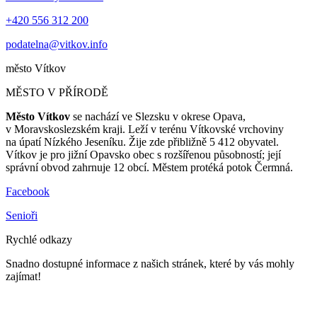
+420 556 312 200
podatelna@vitkov.info
město
Vítkov
MĚSTO V PŘÍRODĚ
Město Vítkov
se nachází ve Slezsku v okrese Opava,
v Moravskoslezském kraji. Leží v terénu Vítkovské vrchoviny
na úpatí Nízkého Jeseníku. Žije zde přibližně 5 412 obyvatel.
Vítkov je pro jižní Opavsko obec s rozšířenou působností; její
správní obvod zahrnuje 12 obcí. Městem protéká potok Čermná.
Facebook
Senioři
Rychlé odkazy
Snadno dostupné informace z našich stránek, které by vás mohly
zajímat!