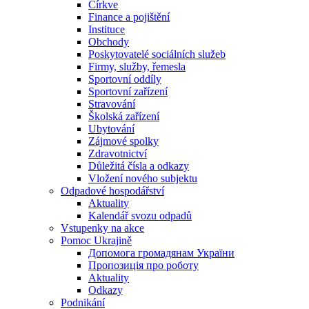
Církve
Finance a pojištění
Instituce
Obchody
Poskytovatelé sociálních služeb
Firmy, služby, řemesla
Sportovní oddíly
Sportovní zařízení
Stravování
Školská zařízení
Ubytování
Zájmové spolky
Zdravotnictví
Důležitá čísla a odkazy
Vložení nového subjektu
Odpadové hospodářství
Aktuality
Kalendář svozu odpadů
Vstupenky na akce
Pomoc Ukrajině
Допомога громадянам України
Пропозиція про роботу
Aktuality
Odkazy
Podnikání