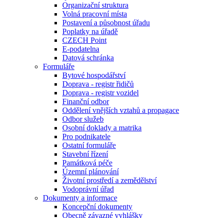
Organizační struktura
Volná pracovní místa
Postavení a působnost úřadu
Poplatky na úřadě
CZECH Point
E-podatelna
Datová schránka
Formuláře
Bytové hospodářství
Doprava - registr řidičů
Doprava - registr vozidel
Finanční odbor
Oddělení vnějších vztahů a propagace
Odbor služeb
Osobní doklady a matrika
Pro podnikatele
Ostatní formuláře
Stavební řízení
Památková péče
Územní plánování
Životní prostředí a zemědělství
Vodoprávní úřad
Dokumenty a informace
Koncepční dokumenty
Obecně závazné vyhlášky