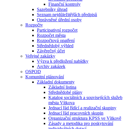
Finanční kontroly
Sazebníky úhrad
Seznam nejdůležitějších předpisů
Oprávněné úřední osoby
Rozpočty
Participativní rozpočet
Rozpočet města
Rozpočtová opatření
Střednědobý výhled
Závěrečný účet
Veřejné zakázky
Výzva k předložení nabídky
Archiv zakázek
OSPOD
Komunitní plánování
Základní dokumenty
Základní listina
Střednědobé plány
Katalog sociálních a souvisejících služeb
města Vítkova
Jednací řád řídící a realizační skupiny
Jednací řád pracovních skupin
Organizační struktura KPSS ve Vítkově
Zásady a metodika pro poskytování
individuálních dotací