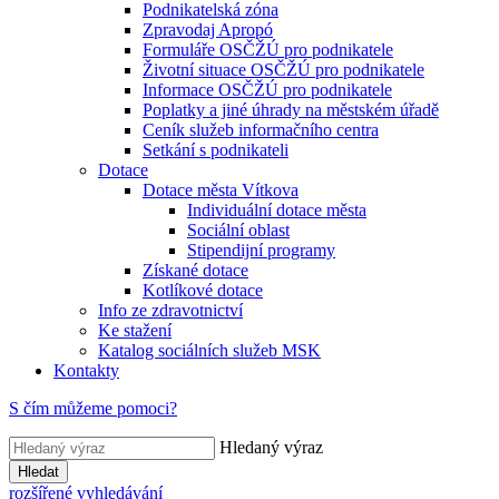
Podnikatelská zóna
Zpravodaj Apropó
Formuláře OSČŽÚ pro podnikatele
Životní situace OSČŽÚ pro podnikatele
Informace OSČŽÚ pro podnikatele
Poplatky a jiné úhrady na městském úřadě
Ceník služeb informačního centra
Setkání s podnikateli
Dotace
Dotace města Vítkova
Individuální dotace města
Sociální oblast
Stipendijní programy
Získané dotace
Kotlíkové dotace
Info ze zdravotnictví
Ke stažení
Katalog sociálních služeb MSK
Kontakty
S čím můžeme pomoci?
Hledaný výraz
Hledat
rozšířené vyhledávání