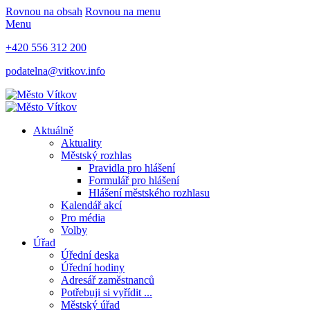
Rovnou na obsah
Rovnou na menu
Menu
+420 556 312 200
podatelna@vitkov.info
Aktuálně
Aktuality
Městský rozhlas
Pravidla pro hlášení
Formulář pro hlášení
Hlášení městského rozhlasu
Kalendář akcí
Pro média
Volby
Úřad
Úřední deska
Úřední hodiny
Adresář zaměstnanců
Potřebuji si vyřídit ...
Městský úřad