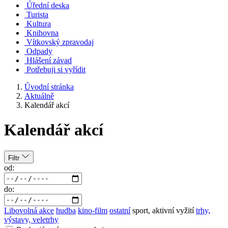
Úřední deska
Turista
Kultura
Knihovna
Vítkovský zpravodaj
Odpady
Hlášení závad
Potřebuji si vyřídit
Úvodní stránka
Aktuálně
Kalendář akcí
Kalendář akcí
Filtr
od:
do:
Libovolná akce
hudba
kino-film
ostatní
sport, aktivní vyžití
trhy,
výstavy, veletrhy