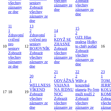
všechny
Zobrazit
všechny
seniory
záznamy ze
všechny
záznamy
Zobrazit
dne
záznamy ze
ze dne
všechny
dne
záznamy ze
dne
11
13
15
1
2
14
2
Zdravotní
Zdravotní
1
OZI: Hlas
cvičení
cvičení pro
KDYŽ SE
pralesa
Holky
pro
seniory
ZHASNE
10
12
to chtěj pořád
16
seniory
BOJOVNÍK
Zobrazit
Zobrazit
Zobrazit
Zobrazit
všechny
všechny
všechny
všechny
záznamy ze
záznamy ze
záznamy
záznamy ze
dne
dne
ze dne
dne
21
22
23
20
2
2
1
1
ODVÁŽNÁ
Willy a
TOM 
WELLNESS
VAIANA
kouzelná
JERR
VÍKEND
NA JEDNU
planeta
Po čem
KOU
17
18
19
Zobrazit
NOC
muži touží 2
KOM
všechny
Zobrazit
Zobrazit
Zobraz
záznamy ze
všechny
všechny
všech
dne
záznamy ze
záznamy ze
zázna