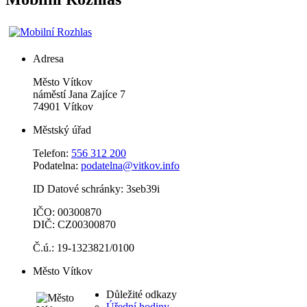
Adresa
Město Vítkov
náměstí Jana Zajíce 7
74901 Vítkov
Městský úřad
Telefon:
556 312 200
Podatelna:
podatelna@vitkov.info
ID Datové schránky: 3seb39i
IČO: 00300870
DIČ: CZ00300870
Č.ú.: 19-1323821/0100
Město Vítkov
Důležité odkazy
Úřední hodiny