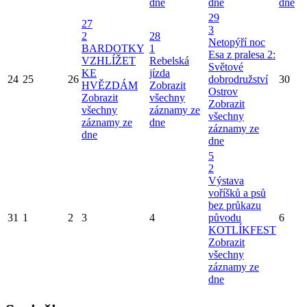
dne
dne
dne
29
27
3
2
28
Netopýří noc
BARDOTKY
1
Esa z pralesa 2:
VZHLÍŽET
Rebelská
Světové
KE
jízda
24
25
26
dobrodružství
30
HVĚZDÁM
Zobrazit
Ostrov
Zobrazit
všechny
Zobrazit
všechny
záznamy ze
všechny
záznamy ze
dne
záznamy ze
dne
dne
5
2
Výstava
voříšků a psů
bez průkazu
31
1
2
3
4
původu
6
KOTLÍKFEST
Zobrazit
všechny
záznamy ze
dne