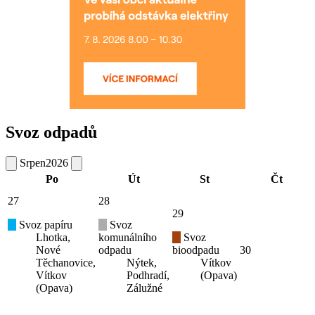
Svoz odpadů
Srpen
2026
Po
Út
St
Čt
27
28
29
Svoz papíru
Svoz
Lhotka,
komunálního
Svoz
Nové
odpadu
bioodpadu
30
Těchanovice,
Nýtek,
Vítkov
Vítkov
Podhradí,
(Opava)
(Opava)
Zálužné