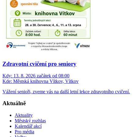
Zdravotní cvičení pro seniory
Kdy:
13. 8. 2026 začátek od 08:00
Kde:
Městská knihovna Vítkov, Vítkov
Vážení senioři, zveme vás na další letní lekce zdravotního cvičení.
Aktuálně
Aktuality
Městský rozhlas
Kalendář akcí
Pro média