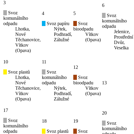
3
6
Svoz
4
5
Svoz
komunálního
komunálního
odpadu
Svoz papíru
Svoz
odpadu
Lhotka,
Nýtek,
bioodpadu
Jelenice,
Nové
Podhradí,
Vítkov
Prostřední
Těchanovice,
Zálužné
(Opava)
Dvůr,
Vítkov
Veselka
(Opava)
10
11
12
Svoz plastů
Svoz
Lhotka,
komunálního
Svoz
Nové
odpadu
bioodpadu
13
Těchanovice,
Nýtek,
Vítkov
Vítkov
Podhradí,
(Opava)
(Opava)
Zálužné
17
20
Svoz
18
19
Svoz
komunálního
komunálního
odpadu
Svoz plastů
Svoz
odpadu