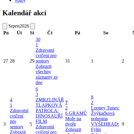
Volby
Kalendář akcí
Srpen
2026
Po
Út
St
Čt
Pá
So
30
1
Zdravotní
cvičení pro
27
28
29
seniory
31
1
2
Zobrazit
všechny
záznamy ze
dne
6
3
8
4
ZMRZLINÁŘ
7
2
1
TLAPKOVÁ
2
Looney Tunes:
Zdravotní
PATROLA:
6 GRAMŮ
Žvýkačková
cvičení
DINOSAUŘÍ
Moře na
pohroma
pro
FILM
3
5
dvoře
VYŠEHRAD:
9
seniory
Zdravotní
Zobrazit
Fylm
Zobrazit
cvičení pro