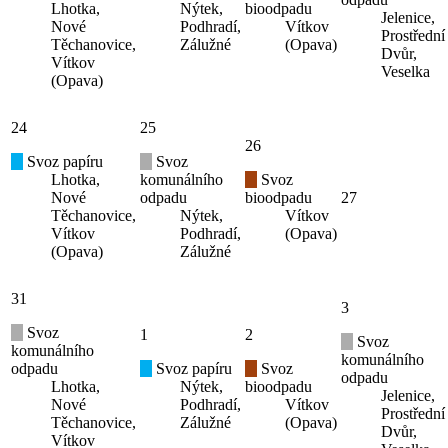
Lhotka,
Nýtek,
bioodpadu
Jelenice,
Nové
Podhradí,
Vítkov
Prostřední
Těchanovice,
Zálužné
(Opava)
Dvůr,
Vítkov
Veselka
(Opava)
24
25
26
Svoz papíru
Svoz
Lhotka,
komunálního
Svoz
Nové
odpadu
bioodpadu
27
Těchanovice,
Nýtek,
Vítkov
Vítkov
Podhradí,
(Opava)
(Opava)
Zálužné
31
3
Svoz
1
2
Svoz
komunálního
komunálního
odpadu
Svoz papíru
Svoz
odpadu
Lhotka,
Nýtek,
bioodpadu
Jelenice,
Nové
Podhradí,
Vítkov
Prostřední
Těchanovice,
Zálužné
(Opava)
Dvůr,
Vítkov