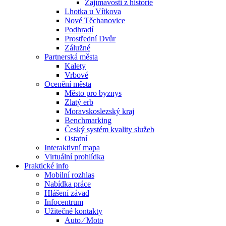
Zajímavosti z historie
Lhotka u Vítkova
Nové Těchanovice
Podhradí
Prostřední Dvůr
Zálužné
Partnerská města
Kalety
Vrbové
Ocenění města
Město pro byznys
Zlatý erb
Moravskoslezský kraj
Benchmarking
Český systém kvality služeb
Ostatní
Interaktivní mapa
Virtuální prohlídka
Praktické info
Mobilní rozhlas
Nabídka práce
Hlášení závad
Infocentrum
Užitečné kontakty
Auto ⁄ Moto