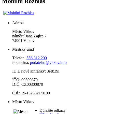
Mobilní Rozhlas
Adresa
Město Vítkov
náměstí Jana Zajíce 7
74901 Vítkov
Městský úřad
Telefon:
556 312 200
Podatelna:
podatelna@vitkov.info
ID Datové schránky: 3seb39i
IČO: 00300870
DIČ: CZ00300870
Č.ú.: 19-1323821/0100
Město Vítkov
Důležité odkazy