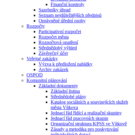
Finanční kontroly
Sazebníky úhrad
Seznam nejdůležitějších předpisů
Oprávněné úřední osoby
Rozpočty
Participativní rozpočet
Rozpočet města
Rozpočtová opatření
Střednědobý výhled
Závěrečný účet
Veřejné zakázky
Výzva k předložení nabídky
Archiv zakázek
OSPOD
Komunitní plánování
Základní dokumenty
Základní listina
Střednědobé plány
Katalog sociálních a souvisejících služeb
města Vítkova
Jednací řád řídící a realizační skupiny
Jednací řád pracovních skupin
Organizační struktura KPSS ve Vítkově
Zásady a metodika pro poskytování
individuálních dotací