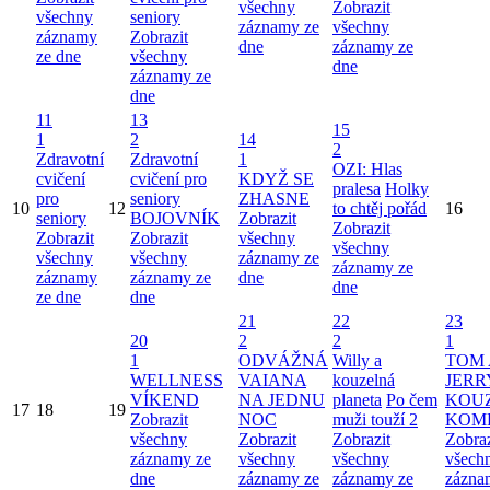
všechny
Zobrazit
všechny
seniory
záznamy ze
všechny
záznamy
Zobrazit
dne
záznamy ze
ze dne
všechny
dne
záznamy ze
dne
11
13
15
1
2
14
2
Zdravotní
Zdravotní
1
OZI: Hlas
cvičení
cvičení pro
KDYŽ SE
pralesa
Holky
pro
seniory
ZHASNE
10
12
to chtěj pořád
16
seniory
BOJOVNÍK
Zobrazit
Zobrazit
Zobrazit
Zobrazit
všechny
všechny
všechny
všechny
záznamy ze
záznamy ze
záznamy
záznamy ze
dne
dne
ze dne
dne
21
22
23
20
2
2
1
1
ODVÁŽNÁ
Willy a
TOM 
WELLNESS
VAIANA
kouzelná
JERR
VÍKEND
NA JEDNU
planeta
Po čem
KOU
17
18
19
Zobrazit
NOC
muži touží 2
KOM
všechny
Zobrazit
Zobrazit
Zobraz
záznamy ze
všechny
všechny
všech
dne
záznamy ze
záznamy ze
zázna