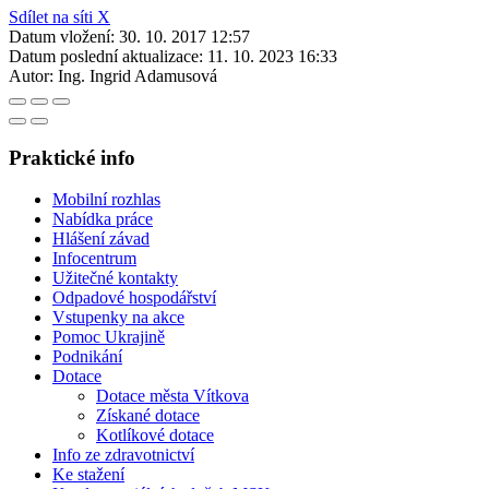
Sdílet na síti X
Datum vložení:
30. 10. 2017 12:57
Datum poslední aktualizace:
11. 10. 2023 16:33
Autor:
Ing. Ingrid Adamusová
Praktické info
Mobilní rozhlas
Nabídka práce
Hlášení závad
Infocentrum
Užitečné kontakty
Odpadové hospodářství
Vstupenky na akce
Pomoc Ukrajině
Podnikání
Dotace
Dotace města Vítkova
Získané dotace
Kotlíkové dotace
Info ze zdravotnictví
Ke stažení