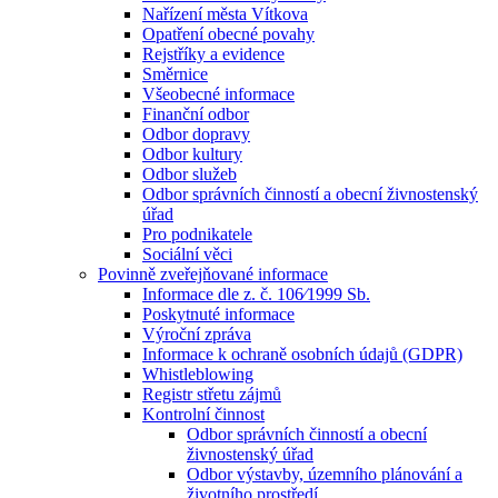
Nařízení města Vítkova
Opatření obecné povahy
Rejstříky a evidence
Směrnice
Všeobecné informace
Finanční odbor
Odbor dopravy
Odbor kultury
Odbor služeb
Odbor správních činností a obecní živnostenský
úřad
Pro podnikatele
Sociální věci
Povinně zveřejňované informace
Informace dle z. č. 106⁄1999 Sb.
Poskytnuté informace
Výroční zpráva
Informace k ochraně osobních údajů (GDPR)
Whistleblowing
Registr střetu zájmů
Kontrolní činnost
Odbor správních činností a obecní
živnostenský úřad
Odbor výstavby, územního plánování a
životního prostředí