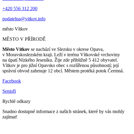
+420 556 312 200
podatelna@vitkov.info
město
Vítkov
MĚSTO V PŘÍRODĚ
Město Vítkov
se nachází ve Slezsku v okrese Opava,
v Moravskoslezském kraji. Leží v terénu Vítkovské vrchoviny
na úpatí Nízkého Jeseníku. Žije zde přibližně 5 412 obyvatel.
Vítkov je pro jižní Opavsko obec s rozšířenou působností; její
správní obvod zahrnuje 12 obcí. Městem protéká potok Čermná.
Facebook
Senioři
Rychlé odkazy
Snadno dostupné informace z našich stránek, které by vás mohly
zajímat!