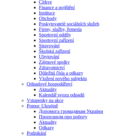
Církve
Finance a pojištění
Instituce
Obchody
Poskytovatelé sociálních služeb
Firmy, služby, řemesla
Sportovní oddíly
Sportovní zařízení
Stravování
Školská zařízení
Ubytování
Zájmové spolky
Zdravotnictví
Důležitá čísla a odkazy
Vložení nového subjektu
Odpadové hospodářství
Aktuality
Kalendář svozu odpadů
Vstupenky na akce
Pomoc Ukrajině
Допомога громадянам України
Пропозиція про роботу
Aktuality
Odkazy
Podnikání