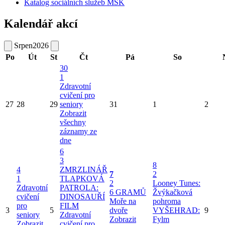
Katalog sociálních služeb MSK
Kalendář akcí
Srpen
2026
Po
Út
St
Čt
Pá
So
30
1
Zdravotní
cvičení pro
27
28
29
seniory
31
1
2
Zobrazit
všechny
záznamy ze
dne
6
3
8
4
ZMRZLINÁŘ
7
2
1
TLAPKOVÁ
2
Looney Tunes:
Zdravotní
PATROLA:
6 GRAMŮ
Žvýkačková
cvičení
DINOSAUŘÍ
Moře na
pohroma
pro
FILM
3
5
dvoře
VYŠEHRAD:
9
seniory
Zdravotní
Zobrazit
Fylm
Zobrazit
cvičení pro