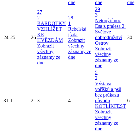
dne
dne
dne
29
27
3
2
28
Netopýří noc
BARDOTKY
1
Esa z pralesa 2:
VZHLÍŽET
Rebelská
Světové
KE
jízda
24
25
26
dobrodružství
30
HVĚZDÁM
Zobrazit
Ostrov
Zobrazit
všechny
Zobrazit
všechny
záznamy ze
všechny
záznamy ze
dne
záznamy ze
dne
dne
5
2
Výstava
voříšků a psů
bez průkazu
31
1
2
3
4
původu
6
KOTLÍKFEST
Zobrazit
všechny
záznamy ze
dne