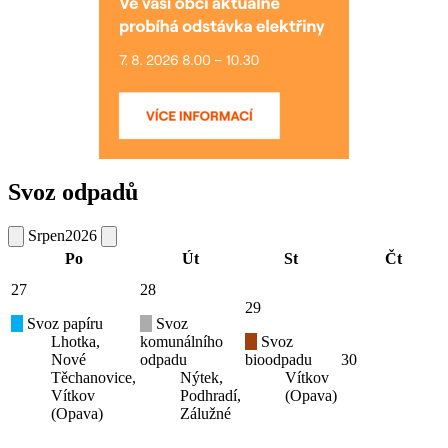
Svoz odpadů
Srpen
2026
Po
Út
St
Čt
27
28
29
Svoz papíru
Svoz
Lhotka,
komunálního
Svoz
Nové
odpadu
bioodpadu
30
Těchanovice,
Nýtek,
Vítkov
Vítkov
Podhradí,
(Opava)
(Opava)
Zálužné