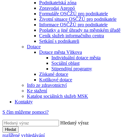
Podnikatelská zóna
Zpravodaj Apropó
Formuláře OSČŽÚ pro podnikatele
Životní situace OSČŽÚ pro podnikatele
Informace OSČŽÚ pro podnikatele
Poplatky a jiné úhrady na městském úřadě
Ceník služeb informačního centra
Setkání s podnikateli
Dotace
Dotace města Vítkova
Individuální dotace města
Sociální oblast
Stipendijní programy
Získané dotace
Kotlíkové dotace
Info ze zdravotnictví
Ke stažení
Katalog sociálních služeb MSK
Kontakty
S čím můžeme pomoci?
Hledaný výraz
Hledat
rozšířené vyhledávání