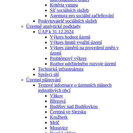
Kritéria vstupu
Síť sociálních služeb
Agentura pro sociální začleňování
Poskytovatelé sociálních služeb
Územně analytické podklady
ÚAP k 31.12.2024
Výkres hodnot území
Výkres limitů využití území
Výkres záměrů na provedení změn v
území
Problémový výkres
Rozbor udržitelného rozvoje území
Technická infrastruktura
Správci sítí
Územní plánování
Textové informace o územních plánech
jednotlivých obcí
Vítkov
Březová
Budišov nad Budišovkou
Čermná ve Slezsku
Kružberk
Melč
Moravice