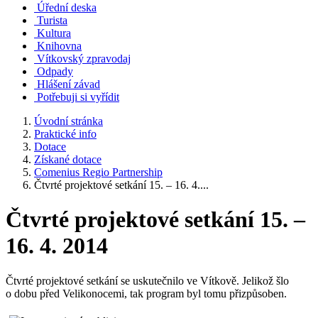
Úřední deska
Turista
Kultura
Knihovna
Vítkovský zpravodaj
Odpady
Hlášení závad
Potřebuji si vyřídit
Úvodní stránka
Praktické info
Dotace
Získané dotace
Comenius Regio Partnership
Čtvrté projektové setkání 15. – 16. 4....
Čtvrté projektové setkání 15. –
16. 4. 2014
Čtvrté projektové setkání se uskutečnilo ve Vítkově. Jelikož šlo
o dobu před Velikonocemi, tak program byl tomu přizpůsoben.