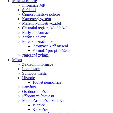
Městská policie
Informace MP
Strážníci
Činnost městské policie
Kamerový systém
Měření rychlosti vozidel
Centrální registr jízdních kol
Rady a informace
Ztráty a nálezy
Forenzní značení kol
Informace k přihlášení
Formulář pro přihlášení
Nalezená zvířata
Město
Základní informace
Lokalizace
Symboly města
Historie
100 let nemocnice
Památky
Osobnosti města
Přírodní zajímavosti
Místní části města Vítkova
Jelenice
Klokočov