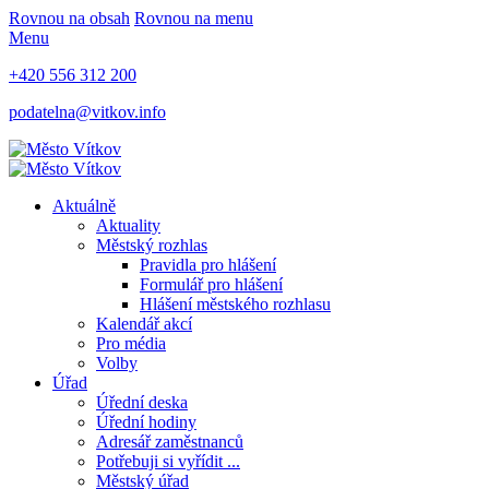
Rovnou na obsah
Rovnou na menu
Menu
+420 556 312 200
podatelna@vitkov.info
Aktuálně
Aktuality
Městský rozhlas
Pravidla pro hlášení
Formulář pro hlášení
Hlášení městského rozhlasu
Kalendář akcí
Pro média
Volby
Úřad
Úřední deska
Úřední hodiny
Adresář zaměstnanců
Potřebuji si vyřídit ...
Městský úřad