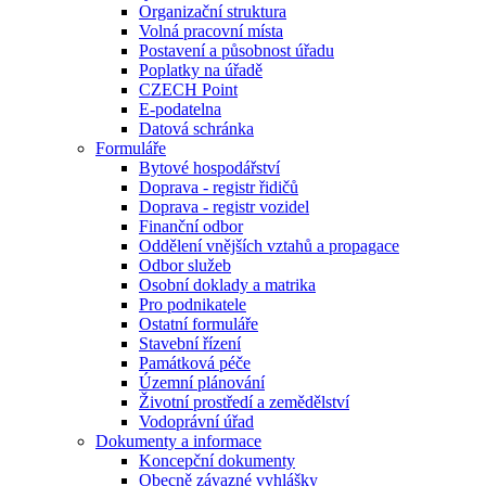
Organizační struktura
Volná pracovní místa
Postavení a působnost úřadu
Poplatky na úřadě
CZECH Point
E-podatelna
Datová schránka
Formuláře
Bytové hospodářství
Doprava - registr řidičů
Doprava - registr vozidel
Finanční odbor
Oddělení vnějších vztahů a propagace
Odbor služeb
Osobní doklady a matrika
Pro podnikatele
Ostatní formuláře
Stavební řízení
Památková péče
Územní plánování
Životní prostředí a zemědělství
Vodoprávní úřad
Dokumenty a informace
Koncepční dokumenty
Obecně závazné vyhlášky