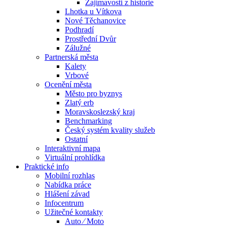
Zajímavosti z historie
Lhotka u Vítkova
Nové Těchanovice
Podhradí
Prostřední Dvůr
Zálužné
Partnerská města
Kalety
Vrbové
Ocenění města
Město pro byznys
Zlatý erb
Moravskoslezský kraj
Benchmarking
Český systém kvality služeb
Ostatní
Interaktivní mapa
Virtuální prohlídka
Praktické info
Mobilní rozhlas
Nabídka práce
Hlášení závad
Infocentrum
Užitečné kontakty
Auto ⁄ Moto