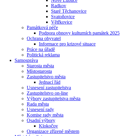
Nové Lublice
Radkov
Staré Těchanovice
Svatoňovice
Větřkovice
Památková péče
Podpora obnovy kulturních památek 2025
Ochrana obyvatel
Informace pro krizové situace
Práce na úřadě
Politická reklama
Samospráva
Starosta města
Místostarosta
Zastupitelstvo města
Jednací řád
Usnesení zastupitelstva
Zastupitelstvo on-line
Výbory zastupitelstva města
Rada města
Usnesení rady
Komise rady města
Osadní výbory
Klokočov
Organizace zřízené městem