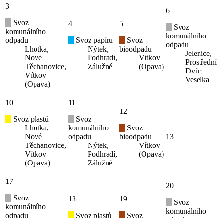
3
6
Svoz
4
5
Svoz
komunálního
komunálního
odpadu
Svoz papíru
Svoz
odpadu
Lhotka,
Nýtek,
bioodpadu
Jelenice,
Nové
Podhradí,
Vítkov
Prostřední
Těchanovice,
Zálužné
(Opava)
Dvůr,
Vítkov
Veselka
(Opava)
10
11
12
Svoz plastů
Svoz
Lhotka,
komunálního
Svoz
Nové
odpadu
bioodpadu
13
Těchanovice,
Nýtek,
Vítkov
Vítkov
Podhradí,
(Opava)
(Opava)
Zálužné
17
20
Svoz
18
19
Svoz
komunálního
komunálního
odpadu
Svoz plastů
Svoz