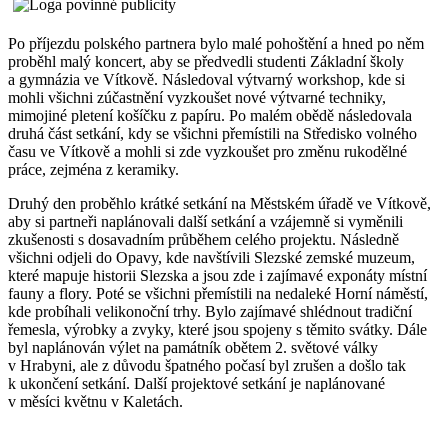
Po příjezdu polského partnera bylo malé pohoštění a hned po něm
proběhl malý koncert, aby se předvedli studenti Základní školy
a gymnázia ve Vítkově. Následoval výtvarný workshop, kde si
mohli všichni zúčastnění vyzkoušet nové výtvarné techniky,
mimojiné pletení košíčku z papíru. Po malém obědě následovala
druhá část setkání, kdy se všichni přemístili na Středisko volného
času ve Vítkově a mohli si zde vyzkoušet pro změnu rukodělné
práce, zejména z keramiky.
Druhý den proběhlo krátké setkání na Městském úřadě ve Vítkově,
aby si partneři naplánovali další setkání a vzájemně si vyměnili
zkušenosti s dosavadním průběhem celého projektu. Následně
všichni odjeli do Opavy, kde navštívili Slezské zemské muzeum,
které mapuje historii Slezska a jsou zde i zajímavé exponáty místní
fauny a flory. Poté se všichni přemístili na nedaleké Horní náměstí,
kde probíhali velikonoční trhy. Bylo zajímavé shlédnout tradiční
řemesla, výrobky a zvyky, které jsou spojeny s těmito svátky. Dále
byl naplánován výlet na památník obětem 2. světové války
v Hrabyni, ale z důvodu špatného počasí byl zrušen a došlo tak
k ukončení setkání. Další projektové setkání je naplánované
v měsíci květnu v Kaletách.