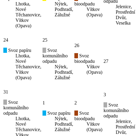
odpadu
Lhotka,
Nýtek,
bioodpadu
Jelenice,
Nové
Podhradí,
Vítkov
Prostřední
Těchanovice,
Zálužné
(Opava)
Dvůr,
Vítkov
Veselka
(Opava)
24
25
26
Svoz papíru
Svoz
Lhotka,
komunálního
Svoz
Nové
odpadu
bioodpadu
27
Těchanovice,
Nýtek,
Vítkov
Vítkov
Podhradí,
(Opava)
(Opava)
Zálužné
31
3
Svoz
1
2
Svoz
komunálního
komunálního
odpadu
Svoz papíru
Svoz
odpadu
Lhotka,
Nýtek,
bioodpadu
Jelenice,
Nové
Podhradí,
Vítkov
Prostřední
Těchanovice,
Zálužné
(Opava)
Dvůr,
Vítkov