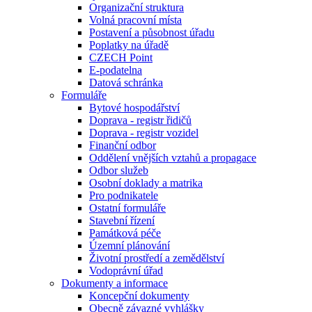
Organizační struktura
Volná pracovní místa
Postavení a působnost úřadu
Poplatky na úřadě
CZECH Point
E-podatelna
Datová schránka
Formuláře
Bytové hospodářství
Doprava - registr řidičů
Doprava - registr vozidel
Finanční odbor
Oddělení vnějších vztahů a propagace
Odbor služeb
Osobní doklady a matrika
Pro podnikatele
Ostatní formuláře
Stavební řízení
Památková péče
Územní plánování
Životní prostředí a zemědělství
Vodoprávní úřad
Dokumenty a informace
Koncepční dokumenty
Obecně závazné vyhlášky