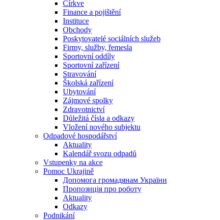
Církve
Finance a pojištění
Instituce
Obchody
Poskytovatelé sociálních služeb
Firmy, služby, řemesla
Sportovní oddíly
Sportovní zařízení
Stravování
Školská zařízení
Ubytování
Zájmové spolky
Zdravotnictví
Důležitá čísla a odkazy
Vložení nového subjektu
Odpadové hospodářství
Aktuality
Kalendář svozu odpadů
Vstupenky na akce
Pomoc Ukrajině
Допомога громадянам України
Пропозиція про роботу
Aktuality
Odkazy
Podnikání