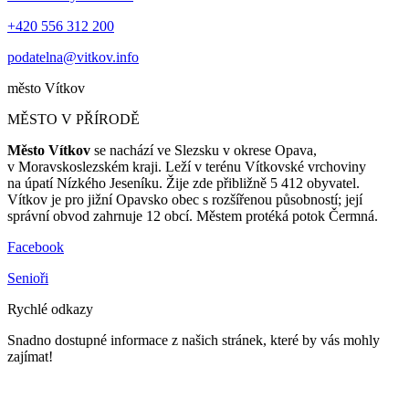
+420 556 312 200
podatelna@vitkov.info
město
Vítkov
MĚSTO V PŘÍRODĚ
Město Vítkov
se nachází ve Slezsku v okrese Opava,
v Moravskoslezském kraji. Leží v terénu Vítkovské vrchoviny
na úpatí Nízkého Jeseníku. Žije zde přibližně 5 412 obyvatel.
Vítkov je pro jižní Opavsko obec s rozšířenou působností; její
správní obvod zahrnuje 12 obcí. Městem protéká potok Čermná.
Facebook
Senioři
Rychlé odkazy
Snadno dostupné informace z našich stránek, které by vás mohly
zajímat!