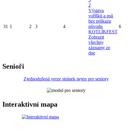
2
Výstava
voříšků a psů
bez průkazu
31
1
2
3
4
původu
6
KOTLÍKFEST
Zobrazit
všechny
záznamy ze
dne
Senioři
Zjednodušená verze stránek nejen pro seniory
Interaktivní mapa