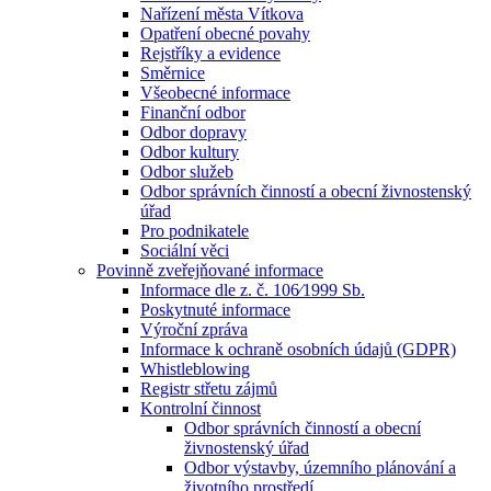
Nařízení města Vítkova
Opatření obecné povahy
Rejstříky a evidence
Směrnice
Všeobecné informace
Finanční odbor
Odbor dopravy
Odbor kultury
Odbor služeb
Odbor správních činností a obecní živnostenský
úřad
Pro podnikatele
Sociální věci
Povinně zveřejňované informace
Informace dle z. č. 106⁄1999 Sb.
Poskytnuté informace
Výroční zpráva
Informace k ochraně osobních údajů (GDPR)
Whistleblowing
Registr střetu zájmů
Kontrolní činnost
Odbor správních činností a obecní
živnostenský úřad
Odbor výstavby, územního plánování a
životního prostředí