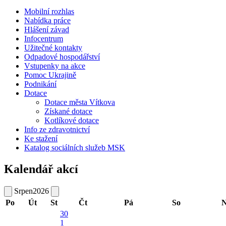
Mobilní rozhlas
Nabídka práce
Hlášení závad
Infocentrum
Užitečné kontakty
Odpadové hospodářství
Vstupenky na akce
Pomoc Ukrajině
Podnikání
Dotace
Dotace města Vítkova
Získané dotace
Kotlíkové dotace
Info ze zdravotnictví
Ke stažení
Katalog sociálních služeb MSK
Kalendář akcí
Srpen
2026
Po
Út
St
Čt
Pá
So
N
30
1