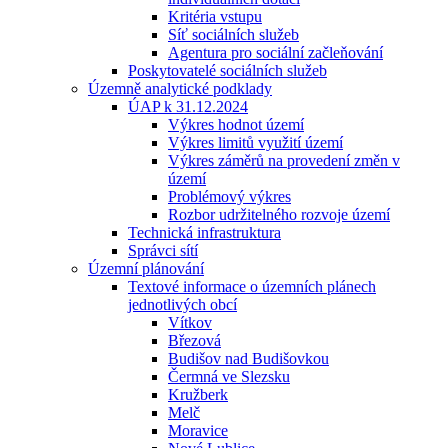
Kritéria vstupu
Síť sociálních služeb
Agentura pro sociální začleňování
Poskytovatelé sociálních služeb
Územně analytické podklady
ÚAP k 31.12.2024
Výkres hodnot území
Výkres limitů využití území
Výkres záměrů na provedení změn v
území
Problémový výkres
Rozbor udržitelného rozvoje území
Technická infrastruktura
Správci sítí
Územní plánování
Textové informace o územních plánech
jednotlivých obcí
Vítkov
Březová
Budišov nad Budišovkou
Čermná ve Slezsku
Kružberk
Melč
Moravice