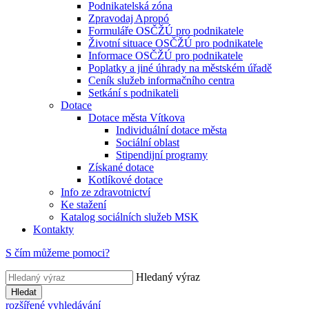
Podnikatelská zóna
Zpravodaj Apropó
Formuláře OSČŽÚ pro podnikatele
Životní situace OSČŽÚ pro podnikatele
Informace OSČŽÚ pro podnikatele
Poplatky a jiné úhrady na městském úřadě
Ceník služeb informačního centra
Setkání s podnikateli
Dotace
Dotace města Vítkova
Individuální dotace města
Sociální oblast
Stipendijní programy
Získané dotace
Kotlíkové dotace
Info ze zdravotnictví
Ke stažení
Katalog sociálních služeb MSK
Kontakty
S čím můžeme pomoci?
Hledaný výraz
Hledat
rozšířené vyhledávání