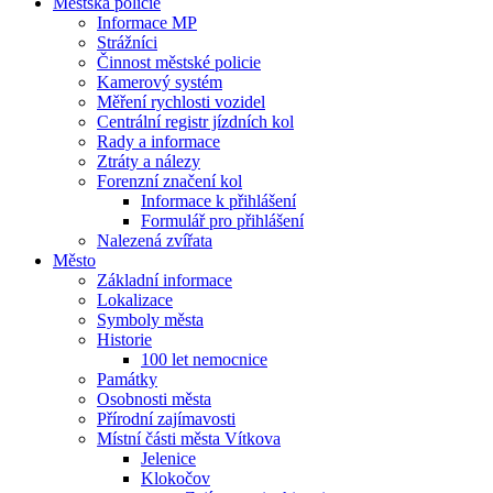
Městská policie
Informace MP
Strážníci
Činnost městské policie
Kamerový systém
Měření rychlosti vozidel
Centrální registr jízdních kol
Rady a informace
Ztráty a nálezy
Forenzní značení kol
Informace k přihlášení
Formulář pro přihlášení
Nalezená zvířata
Město
Základní informace
Lokalizace
Symboly města
Historie
100 let nemocnice
Památky
Osobnosti města
Přírodní zajímavosti
Místní části města Vítkova
Jelenice
Klokočov