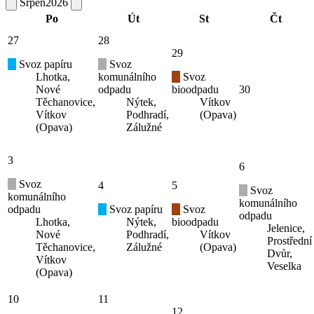
Srpen
2026
Po
Út
St
Čt
27
28
29
Svoz papíru
Svoz
Lhotka,
komunálního
Svoz
Nové
odpadu
bioodpadu
30
Těchanovice,
Nýtek,
Vítkov
Vítkov
Podhradí,
(Opava)
(Opava)
Zálužné
3
6
Svoz
4
5
Svoz
komunálního
komunálního
odpadu
Svoz papíru
Svoz
odpadu
Lhotka,
Nýtek,
bioodpadu
Jelenice,
Nové
Podhradí,
Vítkov
Prostřední
Těchanovice,
Zálužné
(Opava)
Dvůr,
Vítkov
Veselka
(Opava)
10
11
12