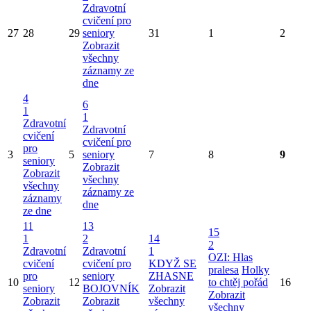
Zdravotní
cvičení pro
27
28
29
seniory
31
1
2
Zobrazit
všechny
záznamy ze
dne
4
6
1
1
Zdravotní
Zdravotní
cvičení
cvičení pro
pro
3
5
seniory
7
8
9
seniory
Zobrazit
Zobrazit
všechny
všechny
záznamy ze
záznamy
dne
ze dne
11
13
15
1
2
14
2
Zdravotní
Zdravotní
1
OZI: Hlas
cvičení
cvičení pro
KDYŽ SE
pralesa
Holky
pro
seniory
ZHASNE
10
12
to chtěj pořád
16
seniory
BOJOVNÍK
Zobrazit
Zobrazit
Zobrazit
Zobrazit
všechny
všechny