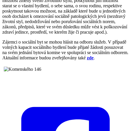
možnost změny svého životního stylu, poskytnout jim možnost
starat se o vlastní bydlení, o sebe sama, o svou rodinu, respektive
poskytnout takovou možnost, na základě které bude u jednotlivých
osob docházet k omezování sociálně patologických jevů (nezdravý
životní styl, nedodržování nebo porušování sociálních norem,
zákonů, předpisů, které ve svém důsledku může vést k poškozování
zdraví jedince, prostředí, ve kterém žije či pracuje apod.).
Zájemci o sociální byt se mohou hlásit na odboru služeb. V případě
volných kapacit sociálního bydlení bude přijaté žádosti posuzovat
na svém jednání bytová komise ve spolupráci se sociálním odborem.
Aktuální informace budou zveřejňovány také
zde
.