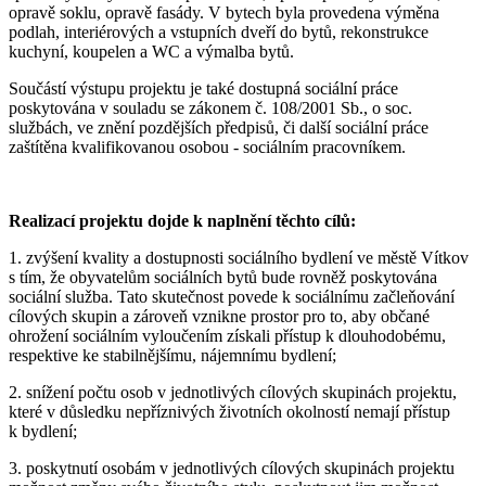
opravě soklu, opravě fasády. V bytech byla provedena výměna
podlah, interiérových a vstupních dveří do bytů, rekonstrukce
kuchyní, koupelen a WC a výmalba bytů.
Součástí výstupu projektu je také dostupná sociální práce
poskytována v souladu se zákonem č. 108/2001 Sb., o soc.
službách, ve znění pozdějších předpisů, či další sociální práce
zaštítěna kvalifikovanou osobou - sociálním pracovníkem.
Realizací projektu
dojde k naplnění těchto cílů:
1. zvýšení kvality a dostupnosti sociálního bydlení ve městě Vítkov
s tím, že obyvatelům sociálních bytů bude rovněž poskytována
sociální služba. Tato skutečnost povede k sociálnímu začleňování
cílových skupin a zároveň vznikne prostor pro to, aby občané
ohrožení sociálním vyloučením získali přístup k dlouhodobému,
respektive ke stabilnějšímu, nájemnímu bydlení;
2. snížení počtu osob v jednotlivých cílových skupinách projektu,
které v důsledku nepříznivých životních okolností nemají přístup
k bydlení;
3. poskytnutí osobám v jednotlivých cílových skupinách projektu