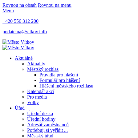
Rovnou na obsah
Rovnou na menu
Menu
+420 556 312 200
podatelna@vitkov.info
Aktuálně
Aktuality
Městský rozhlas
Pravidla pro hlášení
Formulář pro hlášení
Hlášení městského rozhlasu
Kalendář akcí
Pro média
Volby
Úřad
Úřední deska
Úřední hodiny
Adresář zaměstnanců
Potřebuji si vyřídit ...
Městský úřad