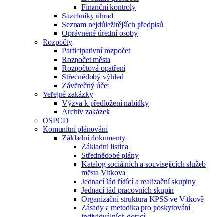
Finanční kontroly
Sazebníky úhrad
Seznam nejdůležitějších předpisů
Oprávněné úřední osoby
Rozpočty
Participativní rozpočet
Rozpočet města
Rozpočtová opatření
Střednědobý výhled
Závěrečný účet
Veřejné zakázky
Výzva k předložení nabídky
Archiv zakázek
OSPOD
Komunitní plánování
Základní dokumenty
Základní listina
Střednědobé plány
Katalog sociálních a souvisejících služeb
města Vítkova
Jednací řád řídící a realizační skupiny
Jednací řád pracovních skupin
Organizační struktura KPSS ve Vítkově
Zásady a metodika pro poskytování
individuálních dotací