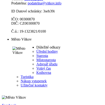
Podatelna:
podatelna@vitkov.info
ID Datové schránky: 3seb39i
IČO: 00300870
DIČ: CZ00300870
Č.ú.: 19-1323821/0100
Město Vítkov
Důležité odkazy
Úřední hodiny
Starosta
Místostarosta
Adresář úřadu
Volný čas
Knihovna
Turistika
Nákup vstupenek
Užitečné kontakty