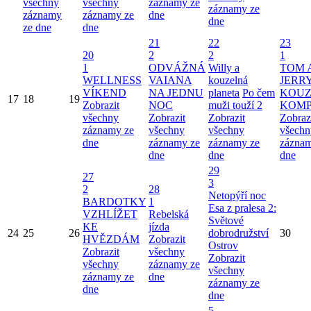
všechny
všechny
záznamy ze
záznamy ze
záznamy
záznamy ze
dne
dne
ze dne
dne
21
22
23
20
2
2
1
1
ODVÁŽNÁ
Willy a
TOM 
WELLNESS
VAIANA
kouzelná
JERRY
VÍKEND
NA JEDNU
planeta
Po čem
KOUZ
17
18
19
Zobrazit
NOC
muži touží 2
KOMP
všechny
Zobrazit
Zobrazit
Zobraz
záznamy ze
všechny
všechny
všechn
dne
záznamy ze
záznamy ze
záznam
dne
dne
dne
29
27
3
2
28
Netopýří noc
BARDOTKY
1
Esa z pralesa 2:
VZHLÍŽET
Rebelská
Světové
KE
jízda
24
25
26
dobrodružství
30
HVĚZDÁM
Zobrazit
Ostrov
Zobrazit
všechny
Zobrazit
všechny
záznamy ze
všechny
záznamy ze
dne
záznamy ze
dne
dne
5