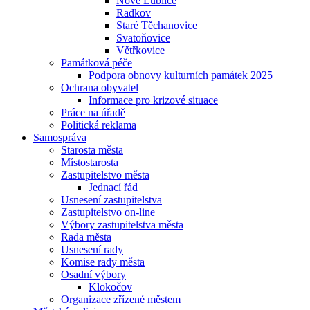
Nové Lublice
Radkov
Staré Těchanovice
Svatoňovice
Větřkovice
Památková péče
Podpora obnovy kulturních památek 2025
Ochrana obyvatel
Informace pro krizové situace
Práce na úřadě
Politická reklama
Samospráva
Starosta města
Místostarosta
Zastupitelstvo města
Jednací řád
Usnesení zastupitelstva
Zastupitelstvo on-line
Výbory zastupitelstva města
Rada města
Usnesení rady
Komise rady města
Osadní výbory
Klokočov
Organizace zřízené městem