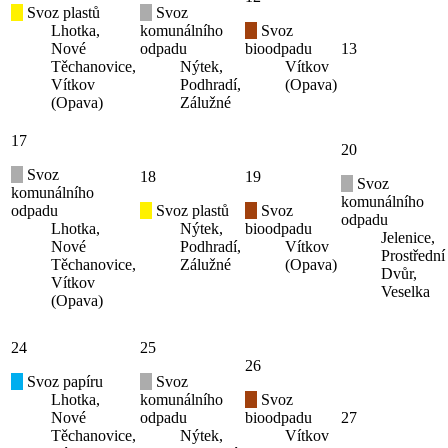
Svoz plastů
Svoz
Lhotka,
komunálního
Svoz
Nové
odpadu
bioodpadu
13
Těchanovice,
Nýtek,
Vítkov
Vítkov
Podhradí,
(Opava)
(Opava)
Zálužné
17
20
Svoz
18
19
Svoz
komunálního
komunálního
odpadu
Svoz plastů
Svoz
odpadu
Lhotka,
Nýtek,
bioodpadu
Jelenice,
Nové
Podhradí,
Vítkov
Prostřední
Těchanovice,
Zálužné
(Opava)
Dvůr,
Vítkov
Veselka
(Opava)
24
25
26
Svoz papíru
Svoz
Lhotka,
komunálního
Svoz
Nové
odpadu
bioodpadu
27
Těchanovice,
Nýtek,
Vítkov