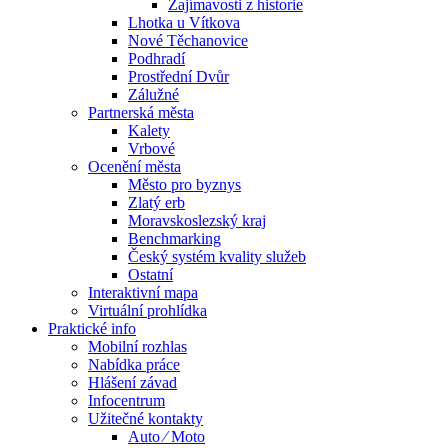
Zajímavosti z historie
Lhotka u Vítkova
Nové Těchanovice
Podhradí
Prostřední Dvůr
Zálužné
Partnerská města
Kalety
Vrbové
Ocenění města
Město pro byznys
Zlatý erb
Moravskoslezský kraj
Benchmarking
Český systém kvality služeb
Ostatní
Interaktivní mapa
Virtuální prohlídka
Praktické info
Mobilní rozhlas
Nabídka práce
Hlášení závad
Infocentrum
Užitečné kontakty
Auto ⁄ Moto