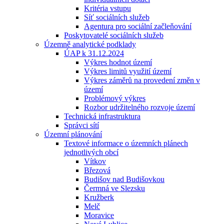
Kritéria vstupu
Síť sociálních služeb
Agentura pro sociální začleňování
Poskytovatelé sociálních služeb
Územně analytické podklady
ÚAP k 31.12.2024
Výkres hodnot území
Výkres limitů využití území
Výkres záměrů na provedení změn v
území
Problémový výkres
Rozbor udržitelného rozvoje území
Technická infrastruktura
Správci sítí
Územní plánování
Textové informace o územních plánech
jednotlivých obcí
Vítkov
Březová
Budišov nad Budišovkou
Čermná ve Slezsku
Kružberk
Melč
Moravice