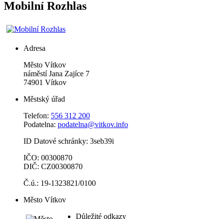
Mobilní Rozhlas
Adresa
Město Vítkov
náměstí Jana Zajíce 7
74901 Vítkov
Městský úřad
Telefon:
556 312 200
Podatelna:
podatelna@vitkov.info
ID Datové schránky: 3seb39i
IČO: 00300870
DIČ: CZ00300870
Č.ú.: 19-1323821/0100
Město Vítkov
Důležité odkazy