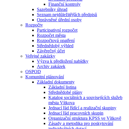
Finanční kontroly
Sazebníky úhrad
Seznam nejdůležitějších předpisů
Oprávněné úřední osoby
Rozpočty
Participativní rozpočet
Rozpočet města
Rozpočtová opatření
Střednědobý výhled
Závěrečný účet
Veřejné zakázky
Výzva k předložení nabídky
Archiv zakázek
OSPOD
Komunitní plánování
Základní dokumenty
Základní listina
Střednědobé plány
Katalog sociálních a souvisejících služeb
města Vítkova
Jednací řád řídící a realizační skupiny
Jednací řád pracovních skupin
Organizační struktura KPSS ve Vítkově
Zásady a metodika pro poskytování
individuálních dotací