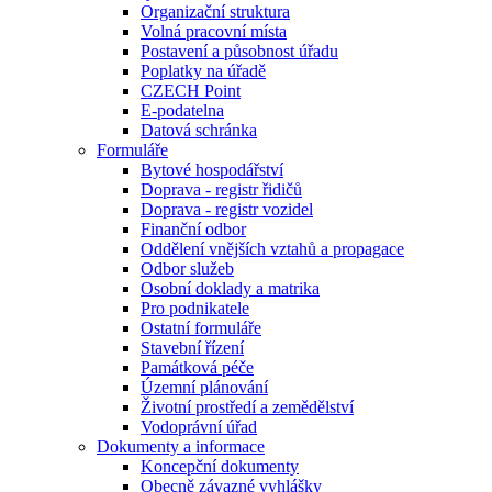
Organizační struktura
Volná pracovní místa
Postavení a působnost úřadu
Poplatky na úřadě
CZECH Point
E-podatelna
Datová schránka
Formuláře
Bytové hospodářství
Doprava - registr řidičů
Doprava - registr vozidel
Finanční odbor
Oddělení vnějších vztahů a propagace
Odbor služeb
Osobní doklady a matrika
Pro podnikatele
Ostatní formuláře
Stavební řízení
Památková péče
Územní plánování
Životní prostředí a zemědělství
Vodoprávní úřad
Dokumenty a informace
Koncepční dokumenty
Obecně závazné vyhlášky