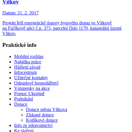
Vítkov
Datum:
21. 2. 2017
Projekt řeší energetické úspory bytového domu ve Vítkově
na Fučíkově ulici č.p. 373, parcelní číslo 1170, katastrální území
Vítkov.
Praktické info
Mobilní rozhlas
Nabídka práce
Hlášení závad
Infocentrum
Užitečné kontakty
Odpadové hospodářství
Vstupenky na akce
Pomoc Ukrajině
Podnikání
Dotace
Dotace města Vítkova
Získané dotace
Kotlíkové dotace
Info ze zdravotnictví
Ke stažení