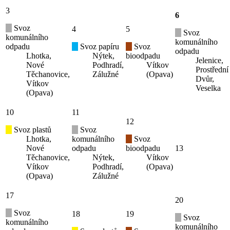
3
6
Svoz
4
5
Svoz
komunálního
komunálního
odpadu
Svoz papíru
Svoz
odpadu
Lhotka,
Nýtek,
bioodpadu
Jelenice,
Nové
Podhradí,
Vítkov
Prostřední
Těchanovice,
Zálužné
(Opava)
Dvůr,
Vítkov
Veselka
(Opava)
10
11
12
Svoz plastů
Svoz
Lhotka,
komunálního
Svoz
Nové
odpadu
bioodpadu
13
Těchanovice,
Nýtek,
Vítkov
Vítkov
Podhradí,
(Opava)
(Opava)
Zálužné
17
20
Svoz
18
19
Svoz
komunálního
komunálního