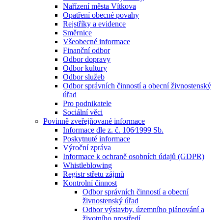
Nařízení města Vítkova
Opatření obecné povahy
Rejstříky a evidence
Směrnice
Všeobecné informace
Finanční odbor
Odbor dopravy
Odbor kultury
Odbor služeb
Odbor správních činností a obecní živnostenský
úřad
Pro podnikatele
Sociální věci
Povinně zveřejňované informace
Informace dle z. č. 106⁄1999 Sb.
Poskytnuté informace
Výroční zpráva
Informace k ochraně osobních údajů (GDPR)
Whistleblowing
Registr střetu zájmů
Kontrolní činnost
Odbor správních činností a obecní
živnostenský úřad
Odbor výstavby, územního plánování a
životního prostředí