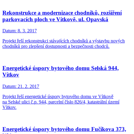
Rekonstrukce a modernizace chodníků, rozšíření
parkovacích ploch ve Vítkově, ul. Opavská
Datum:
8. 3. 2017
Projekt řeší rekonstrukci stávajících chodníků a výstavbu nových
chodníků pro zlepšení dostupnosti a bezpečnosti chodců.
Energetické úspory bytového domu Selská 944,
Vítkov
Datum:
21. 2. 2017
Projekt řeší energetické úspory bytového domu ve Vítkově
na Selské ulici č.p. 944, parcelní číslo 826/4, katastrální území
Vítkov.
Energetické úspory bytového domu Fučíkova 373,