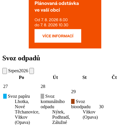
Svoz odpadů
Srpen
2026
Po
Út
St
Čt
27
28
29
Svoz papíru
Svoz
Lhotka,
komunálního
Svoz
Nové
odpadu
bioodpadu
30
Těchanovice,
Nýtek,
Vítkov
Vítkov
Podhradí,
(Opava)
(Opava)
Zálužné