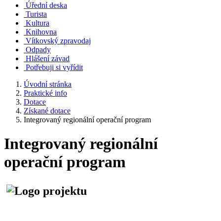
Úřední deska
Turista
Kultura
Knihovna
Vítkovský zpravodaj
Odpady
Hlášení závad
Potřebuji si vyřídit
Úvodní stránka
Praktické info
Dotace
Získané dotace
Integrovaný regionální operační program
Integrovaný regionální
operační program