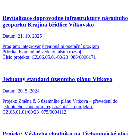
Revitalizace doprovodné infrastruktury národního
geoparku Krajina břidlice Vítkovsko
Datum:
21. 10. 2025
Program: Integrovaný regionální operační program
Priorita: Komunitně vedený místní rozvoj
Číslo projektu: CZ.06.05.01/00/23_086/0006171
Jednotný standard územního plánu Vítkova
Datum:
20. 5. 2024
Projekt: Změna č. 6 územního plánu Vítkova – převedení do
jednotného standardu, registrační číslo projektu:
CZ.06.01.01/00/23_075/0004112
Projekt: Výstavba chodníku na Těchanovické ulici