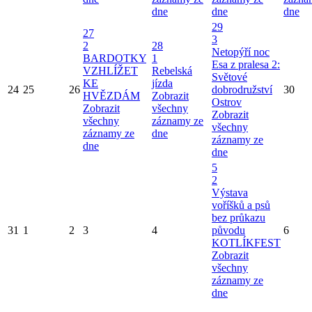
dne
dne
dne
29
27
3
2
28
Netopýří noc
BARDOTKY
1
Esa z pralesa 2:
VZHLÍŽET
Rebelská
Světové
KE
jízda
24
25
26
dobrodružství
30
HVĚZDÁM
Zobrazit
Ostrov
Zobrazit
všechny
Zobrazit
všechny
záznamy ze
všechny
záznamy ze
dne
záznamy ze
dne
dne
5
2
Výstava
voříšků a psů
bez průkazu
31
1
2
3
4
původu
6
KOTLÍKFEST
Zobrazit
všechny
záznamy ze
dne