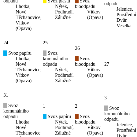
odpadu
Svoz plastů
Svoz
odpadu
Lhotka,
Nýtek,
bioodpadu
Jelenice,
Nové
Podhradí,
Vítkov
Prostřední
Těchanovice,
Zálužné
(Opava)
Dvůr,
Vítkov
Veselka
(Opava)
24
25
26
Svoz papíru
Svoz
Lhotka,
komunálního
Svoz
Nové
odpadu
bioodpadu
27
Těchanovice,
Nýtek,
Vítkov
Vítkov
Podhradí,
(Opava)
(Opava)
Zálužné
31
3
Svoz
1
2
Svoz
komunálního
komunálního
odpadu
Svoz papíru
Svoz
odpadu
Lhotka,
Nýtek,
bioodpadu
Jelenice,
Nové
Podhradí,
Vítkov
Prostřední
Těchanovice,
Zálužné
(Opava)
Dvůr,