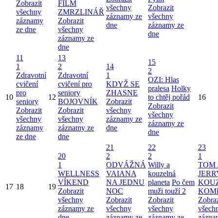
Zobrazit
FILM
všechny
Zobrazit
všechny
ZMRZLINÁŘ
záznamy ze
všechny
záznamy
Zobrazit
dne
záznamy ze
ze dne
všechny
dne
záznamy ze
dne
11
13
15
1
2
14
2
Zdravotní
Zdravotní
1
OZI: Hlas
cvičení
cvičení pro
KDYŽ SE
pralesa
Holky
pro
seniory
ZHASNE
10
12
to chtěj pořád
16
seniory
BOJOVNÍK
Zobrazit
Zobrazit
Zobrazit
Zobrazit
všechny
všechny
všechny
všechny
záznamy ze
záznamy ze
záznamy
záznamy ze
dne
dne
ze dne
dne
21
22
23
20
2
2
1
1
ODVÁŽNÁ
Willy a
TOM 
WELLNESS
VAIANA
kouzelná
JERR
VÍKEND
NA JEDNU
planeta
Po čem
KOU
17
18
19
Zobrazit
NOC
muži touží 2
KOM
všechny
Zobrazit
Zobrazit
Zobraz
záznamy ze
všechny
všechny
všech
dne
záznamy ze
záznamy ze
zázna