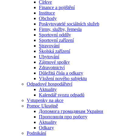
Církve
Finance a pojištění
Instituce
Obchody
Poskytovatelé sociálních služeb
Firmy, služby, řemesla
Sportovní oddíly
Sportovní zařízení
Stravování
Školská zařízení
Ubytování
Zájmové spolky
Zdravotnictví
Důležitá čísla a odkazy
Vložení nového subjektu
Odpadové hospodářství
Aktuality
Kalendář svozu odpadů
Vstupenky na akce
Pomoc Ukrajině
Допомога громадянам України
Пропозиція про роботу
Aktuality
Odkazy
Podnikání