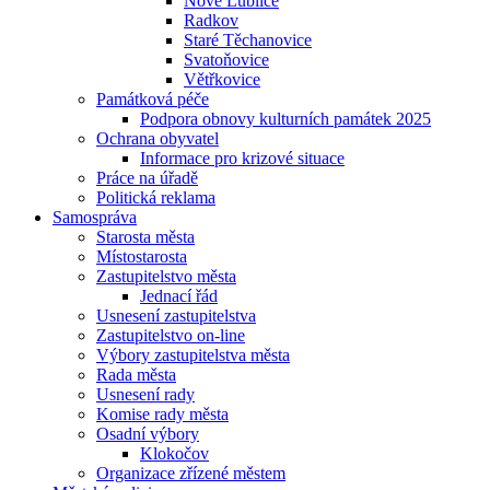
Nové Lublice
Radkov
Staré Těchanovice
Svatoňovice
Větřkovice
Památková péče
Podpora obnovy kulturních památek 2025
Ochrana obyvatel
Informace pro krizové situace
Práce na úřadě
Politická reklama
Samospráva
Starosta města
Místostarosta
Zastupitelstvo města
Jednací řád
Usnesení zastupitelstva
Zastupitelstvo on-line
Výbory zastupitelstva města
Rada města
Usnesení rady
Komise rady města
Osadní výbory
Klokočov
Organizace zřízené městem