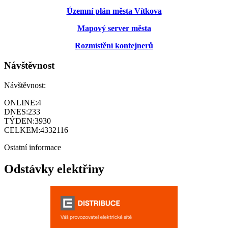
Územní plán města Vítkova
Mapový server města
Rozmístění kontejnerů
Návštěvnost
Návštěvnost:
ONLINE:
4
DNES:
233
TÝDEN:
3930
CELKEM:
4332116
Ostatní informace
Odstávky elektřiny