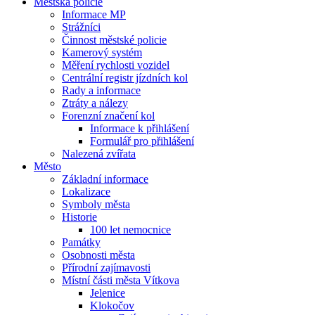
Městská policie
Informace MP
Strážníci
Činnost městské policie
Kamerový systém
Měření rychlosti vozidel
Centrální registr jízdních kol
Rady a informace
Ztráty a nálezy
Forenzní značení kol
Informace k přihlášení
Formulář pro přihlášení
Nalezená zvířata
Město
Základní informace
Lokalizace
Symboly města
Historie
100 let nemocnice
Památky
Osobnosti města
Přírodní zajímavosti
Místní části města Vítkova
Jelenice
Klokočov