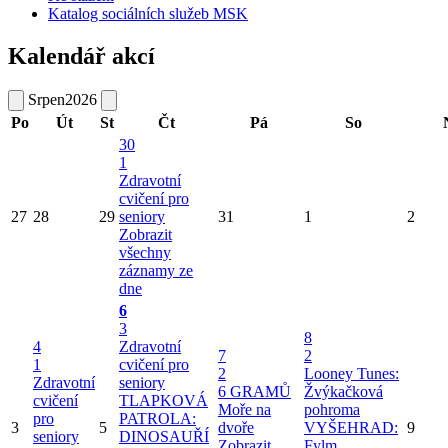
Katalog sociálních služeb MSK
Kalendář akcí
Srpen
2026
Po
Út
St
Čt
Pá
So
30
1
Zdravotní
cvičení pro
27
28
29
seniory
31
1
2
Zobrazit
všechny
záznamy ze
dne
6
3
8
4
Zdravotní
7
2
1
cvičení pro
2
Looney Tunes:
Zdravotní
seniory
6 GRAMŮ
Žvýkačková
cvičení
TLAPKOVÁ
Moře na
pohroma
pro
PATROLA:
3
5
dvoře
VYŠEHRAD:
9
seniory
DINOSAUŘÍ
Zobrazit
Fylm