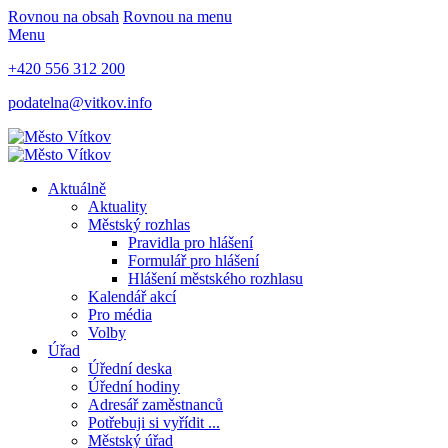
Rovnou na obsah
Rovnou na menu
Menu
+420 556 312 200
podatelna@vitkov.info
Aktuálně
Aktuality
Městský rozhlas
Pravidla pro hlášení
Formulář pro hlášení
Hlášení městského rozhlasu
Kalendář akcí
Pro média
Volby
Úřad
Úřední deska
Úřední hodiny
Adresář zaměstnanců
Potřebuji si vyřídit ...
Městský úřad