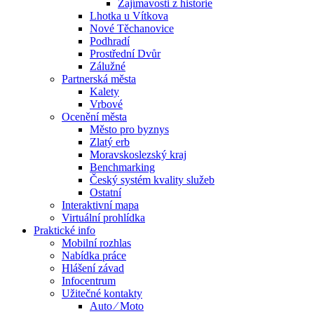
Zajímavosti z historie
Lhotka u Vítkova
Nové Těchanovice
Podhradí
Prostřední Dvůr
Zálužné
Partnerská města
Kalety
Vrbové
Ocenění města
Město pro byznys
Zlatý erb
Moravskoslezský kraj
Benchmarking
Český systém kvality služeb
Ostatní
Interaktivní mapa
Virtuální prohlídka
Praktické info
Mobilní rozhlas
Nabídka práce
Hlášení závad
Infocentrum
Užitečné kontakty
Auto ⁄ Moto