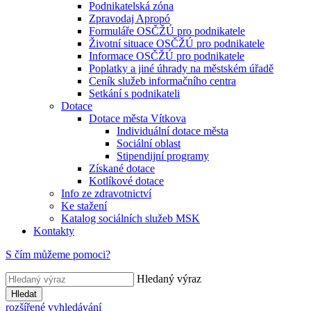
Podnikatelská zóna
Zpravodaj Apropó
Formuláře OSČŽÚ pro podnikatele
Životní situace OSČŽÚ pro podnikatele
Informace OSČŽÚ pro podnikatele
Poplatky a jiné úhrady na městském úřadě
Ceník služeb informačního centra
Setkání s podnikateli
Dotace
Dotace města Vítkova
Individuální dotace města
Sociální oblast
Stipendijní programy
Získané dotace
Kotlíkové dotace
Info ze zdravotnictví
Ke stažení
Katalog sociálních služeb MSK
Kontakty
S čím můžeme pomoci?
Hledaný výraz
Hledat
rozšířené vyhledávání