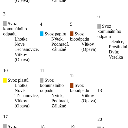
(Opava)
Zálužné
3
6
Svoz
4
5
Svoz
komunálního
komunálního
odpadu
Svoz papíru
Svoz
odpadu
Lhotka,
Nýtek,
bioodpadu
Jelenice,
Nové
Podhradí,
Vítkov
Prostřední
Těchanovice,
Zálužné
(Opava)
Dvůr,
Vítkov
Veselka
(Opava)
10
11
12
Svoz plastů
Svoz
Lhotka,
komunálního
Svoz
Nové
odpadu
bioodpadu
13
Těchanovice,
Nýtek,
Vítkov
Vítkov
Podhradí,
(Opava)
(Opava)
Zálužné
17
20
Svoz
18
19