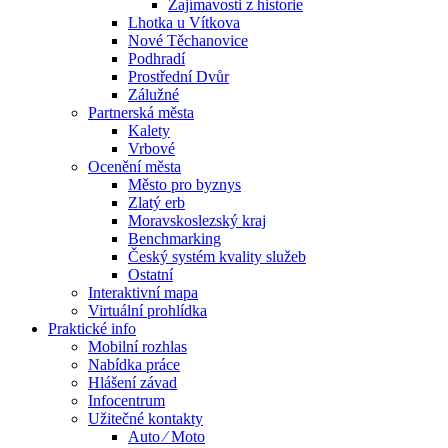
Zajímavosti z historie
Lhotka u Vítkova
Nové Těchanovice
Podhradí
Prostřední Dvůr
Zálužné
Partnerská města
Kalety
Vrbové
Ocenění města
Město pro byznys
Zlatý erb
Moravskoslezský kraj
Benchmarking
Český systém kvality služeb
Ostatní
Interaktivní mapa
Virtuální prohlídka
Praktické info
Mobilní rozhlas
Nabídka práce
Hlášení závad
Infocentrum
Užitečné kontakty
Auto ⁄ Moto