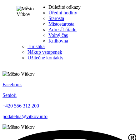
Důležité odkazy
Úřední hodiny
Starosta
Místostarosta
Adresář úřadu
Volný čas
Knihovna
Turistika
Nákup vstupenek
Užitečné kontakty
Facebook
Senioři
+420 556 312 200
podatelna@vitkov.info