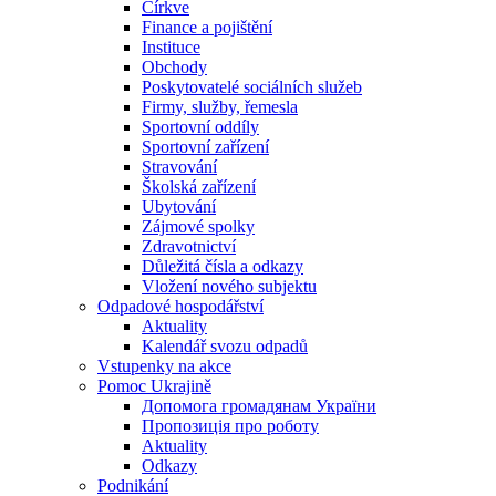
Církve
Finance a pojištění
Instituce
Obchody
Poskytovatelé sociálních služeb
Firmy, služby, řemesla
Sportovní oddíly
Sportovní zařízení
Stravování
Školská zařízení
Ubytování
Zájmové spolky
Zdravotnictví
Důležitá čísla a odkazy
Vložení nového subjektu
Odpadové hospodářství
Aktuality
Kalendář svozu odpadů
Vstupenky na akce
Pomoc Ukrajině
Допомога громадянам України
Пропозиція про роботу
Aktuality
Odkazy
Podnikání