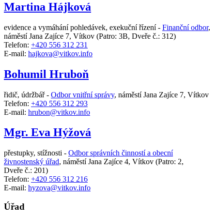
Martina Hájková
evidence a vymáhání pohledávek, exekuční řízení -
Finanční odbor
,
náměstí Jana Zajíce 7, Vítkov
(Patro: 3B, Dveře č.: 312)
Telefon:
+420 556 312 231
E-mail:
hajkova@vitkov.info
Bohumil Hruboň
řidič, údržbář -
Odbor vnitřní správy
,
náměstí Jana Zajíce 7, Vítkov
Telefon:
+420 556 312 293
E-mail:
hrubon@vitkov.info
Mgr. Eva Hýžová
přestupky, stížnosti -
Odbor správních činností a obecní
živnostenský úřad
,
náměstí Jana Zajíce 4, Vítkov
(Patro: 2,
Dveře č.: 201)
Telefon:
+420 556 312 216
E-mail:
hyzova@vitkov.info
Úřad