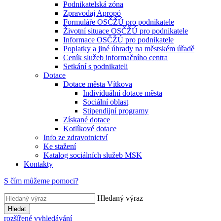
Podnikatelská zóna
Zpravodaj Apropó
Formuláře OSČŽÚ pro podnikatele
Životní situace OSČŽÚ pro podnikatele
Informace OSČŽÚ pro podnikatele
Poplatky a jiné úhrady na městském úřadě
Ceník služeb informačního centra
Setkání s podnikateli
Dotace
Dotace města Vítkova
Individuální dotace města
Sociální oblast
Stipendijní programy
Získané dotace
Kotlíkové dotace
Info ze zdravotnictví
Ke stažení
Katalog sociálních služeb MSK
Kontakty
S čím můžeme pomoci?
Hledaný výraz
Hledat
rozšířené vyhledávání