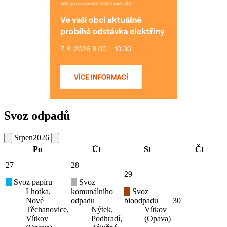
Svoz odpadů
Srpen
2026
Po
Út
St
Čt
27
28
29
Svoz papíru
Svoz
Lhotka,
komunálního
Svoz
Nové
odpadu
bioodpadu
30
Těchanovice,
Nýtek,
Vítkov
Vítkov
Podhradí,
(Opava)