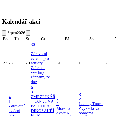
Kalendář akcí
Srpen
2026
Po
Út
St
Čt
Pá
So
30
1
Zdravotní
cvičení pro
27
28
29
seniory
31
1
2
Zobrazit
všechny
záznamy ze
dne
6
3
8
4
ZMRZLINÁŘ
7
2
1
TLAPKOVÁ
2
Looney Tunes:
Zdravotní
PATROLA:
Moře na
Žvýkačková
cvičení
DINOSAUŘÍ
dvoře
6
pohroma
pro
FILM