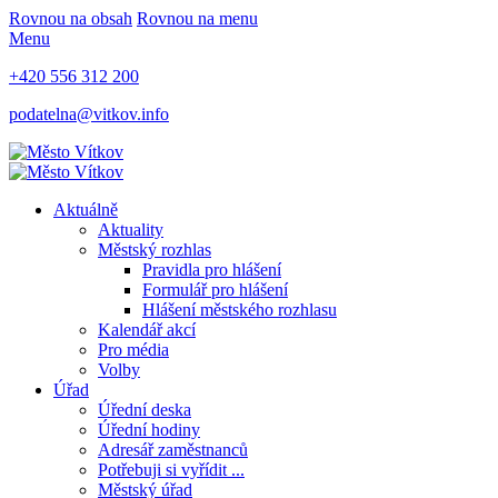
Rovnou na obsah
Rovnou na menu
Menu
+420 556 312 200
podatelna@vitkov.info
Aktuálně
Aktuality
Městský rozhlas
Pravidla pro hlášení
Formulář pro hlášení
Hlášení městského rozhlasu
Kalendář akcí
Pro média
Volby
Úřad
Úřední deska
Úřední hodiny
Adresář zaměstnanců
Potřebuji si vyřídit ...
Městský úřad