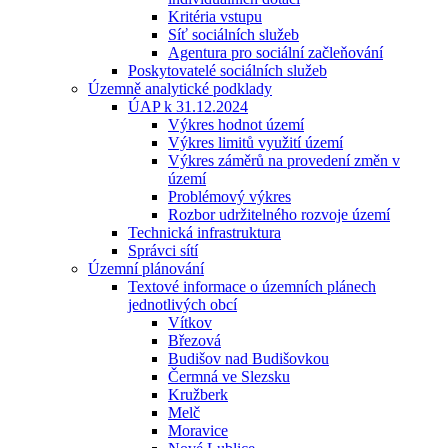
Kritéria vstupu
Síť sociálních služeb
Agentura pro sociální začleňování
Poskytovatelé sociálních služeb
Územně analytické podklady
ÚAP k 31.12.2024
Výkres hodnot území
Výkres limitů využití území
Výkres záměrů na provedení změn v
území
Problémový výkres
Rozbor udržitelného rozvoje území
Technická infrastruktura
Správci sítí
Územní plánování
Textové informace o územních plánech
jednotlivých obcí
Vítkov
Březová
Budišov nad Budišovkou
Čermná ve Slezsku
Kružberk
Melč
Moravice