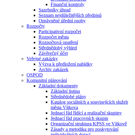
Finanční kontroly
Sazebníky úhrad
Seznam nejdůležitějších předpisů
Oprávněné úřední osoby
Rozpočty
Participativní rozpočet
Rozpočet města
Rozpočtová opatření
Střednědobý výhled
Závěrečný účet
Veřejné zakázky
Výzva k předložení nabídky
Archiv zakázek
OSPOD
Komunitní plánování
Základní dokumenty
Základní listina
Střednědobé plány
Katalog sociálních a souvisejících služeb
města Vítkova
Jednací řád řídící a realizační skupiny
Jednací řád pracovních skupin
Organizační struktura KPSS ve Vítkově
Zásady a metodika pro poskytování
individuálních dotací