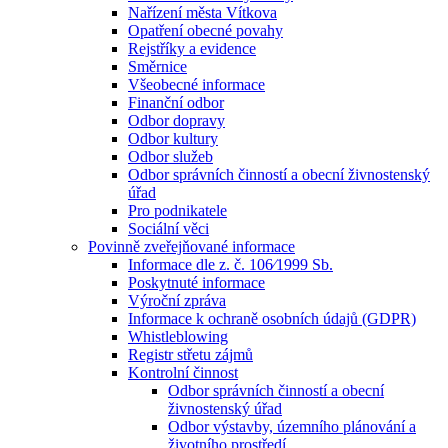
Nařízení města Vítkova
Opatření obecné povahy
Rejstříky a evidence
Směrnice
Všeobecné informace
Finanční odbor
Odbor dopravy
Odbor kultury
Odbor služeb
Odbor správních činností a obecní živnostenský
úřad
Pro podnikatele
Sociální věci
Povinně zveřejňované informace
Informace dle z. č. 106⁄1999 Sb.
Poskytnuté informace
Výroční zpráva
Informace k ochraně osobních údajů (GDPR)
Whistleblowing
Registr střetu zájmů
Kontrolní činnost
Odbor správních činností a obecní
živnostenský úřad
Odbor výstavby, územního plánování a
životního prostředí