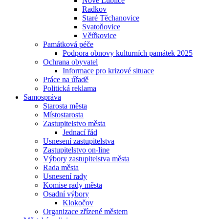
Nové Lublice
Radkov
Staré Těchanovice
Svatoňovice
Větřkovice
Památková péče
Podpora obnovy kulturních památek 2025
Ochrana obyvatel
Informace pro krizové situace
Práce na úřadě
Politická reklama
Samospráva
Starosta města
Místostarosta
Zastupitelstvo města
Jednací řád
Usnesení zastupitelstva
Zastupitelstvo on-line
Výbory zastupitelstva města
Rada města
Usnesení rady
Komise rady města
Osadní výbory
Klokočov
Organizace zřízené městem