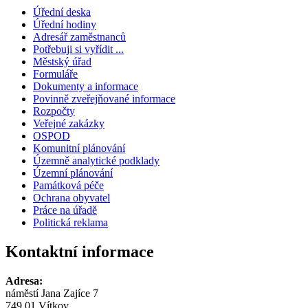
Úřední deska
Úřední hodiny
Adresář zaměstnanců
Potřebuji si vyřídit ...
Městský úřad
Formuláře
Dokumenty a informace
Povinně zveřejňované informace
Rozpočty
Veřejné zakázky
OSPOD
Komunitní plánování
Územně analytické podklady
Územní plánování
Památková péče
Ochrana obyvatel
Práce na úřadě
Politická reklama
Kontaktní informace
Adresa:
náměstí Jana Zajíce 7
749 01 Vítkov