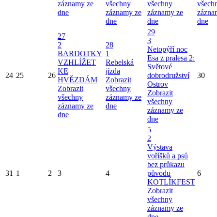
záznamy ze
všechny
všechny
všech
dne
záznamy ze
záznamy ze
zázna
dne
dne
dne
29
27
3
2
28
Netopýří noc
BARDOTKY
1
Esa z pralesa 2:
VZHLÍŽET
Rebelská
Světové
KE
jízda
24
25
26
dobrodružství
30
HVĚZDÁM
Zobrazit
Ostrov
Zobrazit
všechny
Zobrazit
všechny
záznamy ze
všechny
záznamy ze
dne
záznamy ze
dne
dne
5
2
Výstava
voříšků a psů
bez průkazu
31
1
2
3
4
původu
6
KOTLÍKFEST
Zobrazit
všechny
záznamy ze
dne