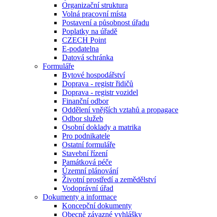
Organizační struktura
Volná pracovní místa
Postavení a působnost úřadu
Poplatky na úřadě
CZECH Point
E-podatelna
Datová schránka
Formuláře
Bytové hospodářství
Doprava - registr řidičů
Doprava - registr vozidel
Finanční odbor
Oddělení vnějších vztahů a propagace
Odbor služeb
Osobní doklady a matrika
Pro podnikatele
Ostatní formuláře
Stavební řízení
Památková péče
Územní plánování
Životní prostředí a zemědělství
Vodoprávní úřad
Dokumenty a informace
Koncepční dokumenty
Obecně závazné vyhlášky