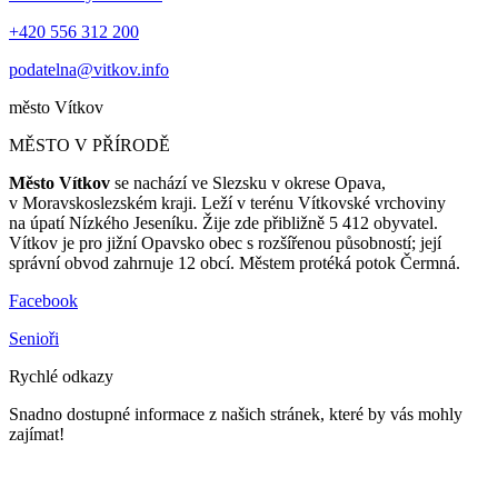
+420 556 312 200
podatelna@vitkov.info
město
Vítkov
MĚSTO V PŘÍRODĚ
Město Vítkov
se nachází ve Slezsku v okrese Opava,
v Moravskoslezském kraji. Leží v terénu Vítkovské vrchoviny
na úpatí Nízkého Jeseníku. Žije zde přibližně 5 412 obyvatel.
Vítkov je pro jižní Opavsko obec s rozšířenou působností; její
správní obvod zahrnuje 12 obcí. Městem protéká potok Čermná.
Facebook
Senioři
Rychlé odkazy
Snadno dostupné informace z našich stránek, které by vás mohly
zajímat!