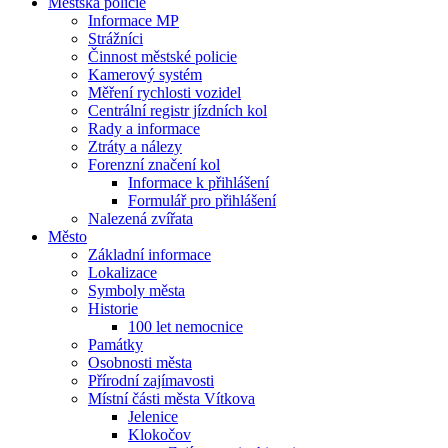
Městská policie
Informace MP
Strážníci
Činnost městské policie
Kamerový systém
Měření rychlosti vozidel
Centrální registr jízdních kol
Rady a informace
Ztráty a nálezy
Forenzní značení kol
Informace k přihlášení
Formulář pro přihlášení
Nalezená zvířata
Město
Základní informace
Lokalizace
Symboly města
Historie
100 let nemocnice
Památky
Osobnosti města
Přírodní zajímavosti
Místní části města Vítkova
Jelenice
Klokočov