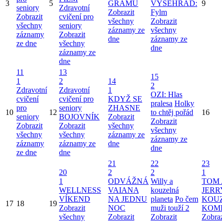
3
5
GRAMŮ
VYŠEHRAD:
9
seniory
Zdravotní
Zobrazit
Fylm
Zobrazit
cvičení pro
všechny
Zobrazit
všechny
seniory
záznamy ze
všechny
záznamy
Zobrazit
dne
záznamy ze
ze dne
všechny
dne
záznamy ze
dne
11
13
15
1
2
14
2
Zdravotní
Zdravotní
1
OZI: Hlas
cvičení
cvičení pro
KDYŽ SE
pralesa
Holky
pro
seniory
ZHASNE
10
12
to chtěj pořád
16
seniory
BOJOVNÍK
Zobrazit
Zobrazit
Zobrazit
Zobrazit
všechny
všechny
všechny
všechny
záznamy ze
záznamy ze
záznamy
záznamy ze
dne
dne
ze dne
dne
21
22
23
20
2
2
1
1
ODVÁŽNÁ
Willy a
TOM 
WELLNESS
VAIANA
kouzelná
JERR
VÍKEND
NA JEDNU
planeta
Po čem
KOU
17
18
19
Zobrazit
NOC
muži touží 2
KOM
všechny
Zobrazit
Zobrazit
Zobraz