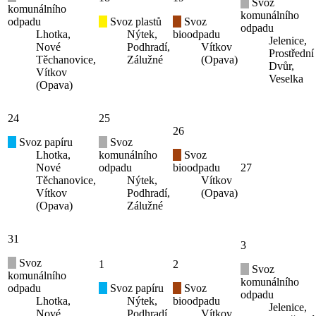
Svoz
komunálního
komunálního
odpadu
Svoz plastů
Svoz
odpadu
Lhotka,
Nýtek,
bioodpadu
Jelenice,
Nové
Podhradí,
Vítkov
Prostřední
Těchanovice,
Zálužné
(Opava)
Dvůr,
Vítkov
Veselka
(Opava)
24
25
26
Svoz papíru
Svoz
Lhotka,
komunálního
Svoz
Nové
odpadu
bioodpadu
27
Těchanovice,
Nýtek,
Vítkov
Vítkov
Podhradí,
(Opava)
(Opava)
Zálužné
31
3
Svoz
1
2
Svoz
komunálního
komunálního
odpadu
Svoz papíru
Svoz
odpadu
Lhotka,
Nýtek,
bioodpadu
Jelenice,
Nové
Podhradí,
Vítkov