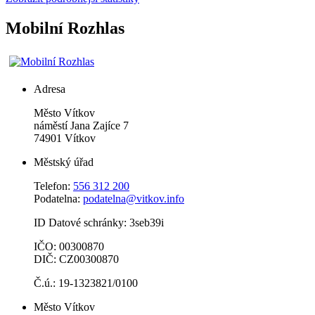
Mobilní Rozhlas
Adresa
Město Vítkov
náměstí Jana Zajíce 7
74901 Vítkov
Městský úřad
Telefon:
556 312 200
Podatelna:
podatelna@vitkov.info
ID Datové schránky: 3seb39i
IČO: 00300870
DIČ: CZ00300870
Č.ú.: 19-1323821/0100
Město Vítkov