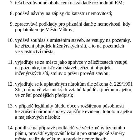
řeší bezdůvodné obohacení na základě rozhodnutí RM;
podává návrhy na zápisy do katastru nemovitostí;
zpracovává podklady pro přiznání daně z nemovitostí, kdy
poplatníkem je Město Vítkov;
vydává souhlas s umístěním staveb, se vstupy na pozemky,
ke zřízení přípojek inženýrských sítí, a to na pozemcích
ve vlastnictví města;
vyjadřuje se za město jako správce v záležitostech vstupů
na pozemky, umisťování staveb, zřízení přípojek
inženýrských sítí, smluv o právu provést stavbu;
vyjadřuje se k uplatněným nárokům dle zákona č. 229/1991
Sb., o úpravě vlastnických vztahů k půdě a jinému majetku,
ve znění pozdějších předpisů;
v případě legitimity úřadu obce s rozšířenou působností
ke zrušení národní správy zajišťuje evidenci tohoto majetku
a majetkových nároků;
podílí se na přípravě podkladů ve věci změny územního
plánu, provádí vytipování lokalit pro strategické záměry
města, realizuje výkupy a prodeje nemovitostí;