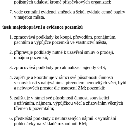
pojistných událostí kromě příspěvkových organizací;
vede centrální evidenci směnek a šeků, eviduje cenné papíry
v majetku města.
úsek majetkoprávní a evidence pozemků
zpracovává podklady ke koupi, převodům, pronájmům,
pachtům a výpůjčce pozemků ve vlastnictví města,
připravuje podklady nutné k uzavření smluv o prodeji,
o nájmu pozemků;
zpracovává podklady pro aktualizaci agendy GIS;
zajišťuje a koordinuje v rámci své působnosti činnosti
v souvislosti s nabýváním a převodem nemovitých věcí, bytů
a nebytových prostor dle usnesení ZM; pozemků;
zajišťuje v rámci své působnosti činnosti související
s užíváním, nájmem, výpůjčkou věcí a zřizováním věcných
břemen k pozemkům;
předkládá podklady z neuhrazených nájmů k vymáhání
pohledávky na základě rozhodnutí RM;