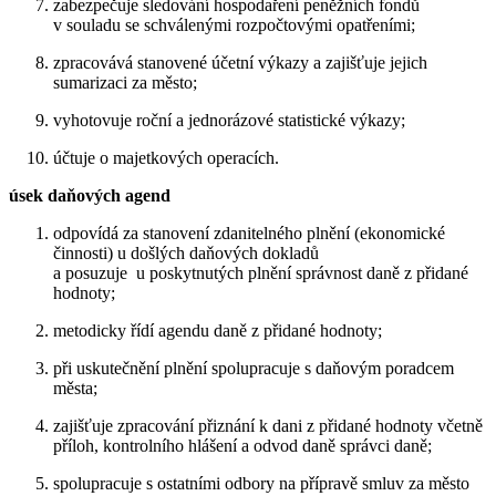
zabezpečuje sledování hospodaření peněžních fondů
v souladu se schválenými rozpočtovými opatřeními;
zpracovává stanovené účetní výkazy a zajišťuje jejich
sumarizaci za město;
vyhotovuje roční a jednorázové statistické výkazy;
účtuje o majetkových operacích.
úsek daňových agend
odpovídá za stanovení zdanitelného plnění (ekonomické
činnosti) u došlých daňových dokladů
a posuzuje u poskytnutých plnění správnost daně z přidané
hodnoty;
metodicky řídí agendu daně z přidané hodnoty;
při uskutečnění plnění spolupracuje s daňovým poradcem
města;
zajišťuje zpracování přiznání k dani z přidané hodnoty včetně
příloh, kontrolního hlášení a odvod daně správci daně;
spolupracuje s ostatními odbory na přípravě smluv za město