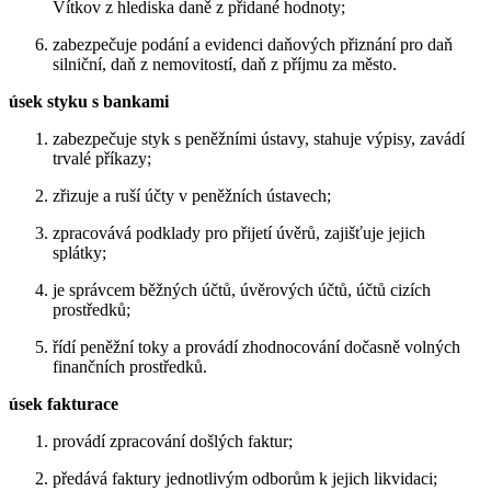
Vítkov z hlediska daně z přidané hodnoty;
zabezpečuje podání a evidenci daňových přiznání pro daň
silniční, daň z nemovitostí, daň z příjmu za město.
úsek styku s bankami
zabezpečuje styk s peněžními ústavy, stahuje výpisy, zavádí
trvalé příkazy;
zřizuje a ruší účty v peněžních ústavech;
zpracovává podklady pro přijetí úvěrů, zajišťuje jejich
splátky;
je správcem běžných účtů, úvěrových účtů, účtů cizích
prostředků;
řídí peněžní toky a provádí zhodnocování dočasně volných
finančních prostředků.
úsek fakturace
provádí zpracování došlých faktur;
předává faktury jednotlivým odborům k jejich likvidaci;