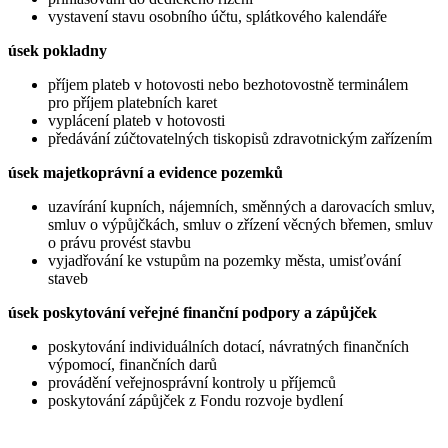
vystavení stavu osobního účtu, splátkového kalendáře
úsek pokladny
příjem plateb v hotovosti nebo bezhotovostně terminálem
pro příjem platebních karet
vyplácení plateb v hotovosti
předávání zúčtovatelných tiskopisů zdravotnickým zařízením
úsek majetkoprávní a evidence pozemků
uzavírání kupních, nájemních, směnných a darovacích smluv,
smluv o výpůjčkách, smluv o zřízení věcných břemen, smluv
o právu provést stavbu
vyjadřování ke vstupům na pozemky města, umisťování
staveb
úsek poskytování veřejné finanční podpory a zápůjček
poskytování individuálních dotací, návratných finančních
výpomocí, finančních darů
provádění veřejnosprávní kontroly u příjemců
poskytování zápůjček z Fondu rozvoje bydlení