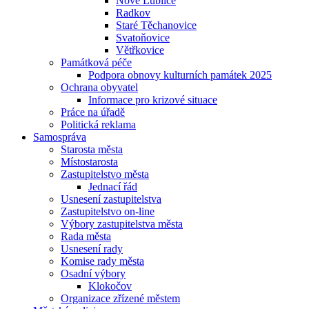
Nové Lublice
Radkov
Staré Těchanovice
Svatoňovice
Větřkovice
Památková péče
Podpora obnovy kulturních památek 2025
Ochrana obyvatel
Informace pro krizové situace
Práce na úřadě
Politická reklama
Samospráva
Starosta města
Místostarosta
Zastupitelstvo města
Jednací řád
Usnesení zastupitelstva
Zastupitelstvo on-line
Výbory zastupitelstva města
Rada města
Usnesení rady
Komise rady města
Osadní výbory
Klokočov
Organizace zřízené městem