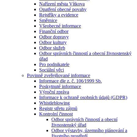
Nařízení města Vítkova
Opatření obecné povahy
Rejstříky a evidence
Směrnice
Všeobecné informace
Finanční odbor
Odbor dopravy
Odbor kultury
Odbor služeb
Odbor správních činností a obecní živnostenský
úřad
Pro podnikatele
Sociální věci
Povinně zveřejňované informace
Informace dle z. č. 106⁄1999 Sb.
Poskytnuté informace
Výroční zpráva
Informace k ochraně osobních údajů (GDPR)
Whistleblowing
Registr střetu zájmů
Kontrolní činnost
Odbor správních činností a obecní
živnostenský úřad
Odbor výstavby, územního plánování a
životního prostředí