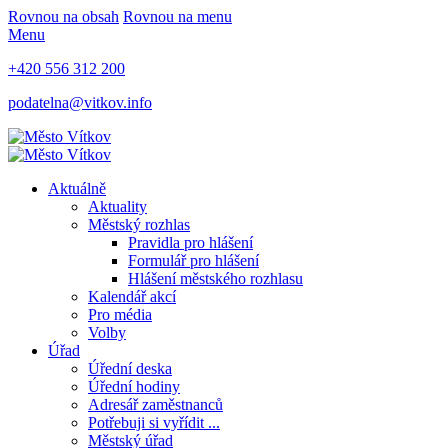
Rovnou na obsah
Rovnou na menu
Menu
+420 556 312 200
podatelna@vitkov.info
Aktuálně
Aktuality
Městský rozhlas
Pravidla pro hlášení
Formulář pro hlášení
Hlášení městského rozhlasu
Kalendář akcí
Pro média
Volby
Úřad
Úřední deska
Úřední hodiny
Adresář zaměstnanců
Potřebuji si vyřídit ...
Městský úřad