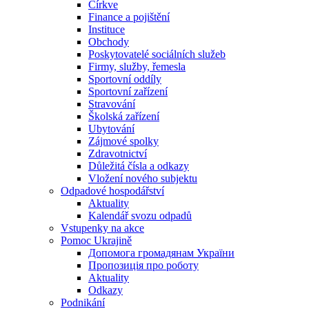
Církve
Finance a pojištění
Instituce
Obchody
Poskytovatelé sociálních služeb
Firmy, služby, řemesla
Sportovní oddíly
Sportovní zařízení
Stravování
Školská zařízení
Ubytování
Zájmové spolky
Zdravotnictví
Důležitá čísla a odkazy
Vložení nového subjektu
Odpadové hospodářství
Aktuality
Kalendář svozu odpadů
Vstupenky na akce
Pomoc Ukrajině
Допомога громадянам України
Пропозиція про роботу
Aktuality
Odkazy
Podnikání