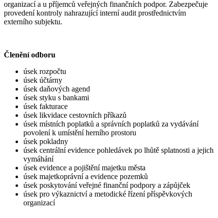
organizací a u příjemců veřejných finančních podpor. Zabezpečuje
provedení kontroly nahrazující interní audit prostřednictvím
externího subjektu.
Členění odboru
úsek rozpočtu
úsek účtárny
úsek daňových agend
úsek styku s bankami
úsek fakturace
úsek likvidace cestovních příkazů
úsek místních poplatků a správních poplatků za vydávání
povolení k umístění herního prostoru
úsek pokladny
úsek centrální evidence pohledávek po lhůtě splatnosti a jejich
vymáhání
úsek evidence a pojištění majetku města
úsek majetkoprávní a evidence pozemků
úsek poskytování veřejné finanční podpory a zápůjček
úsek pro výkaznictví a metodické řízení příspěvkových
organizací