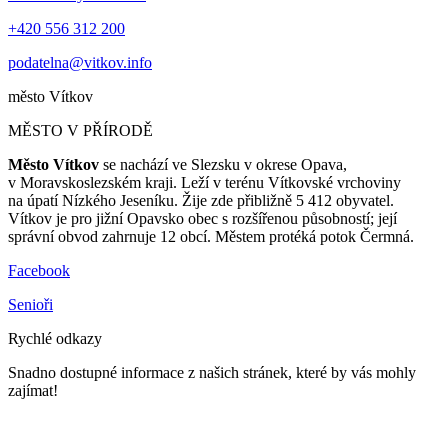
+420 556 312 200
podatelna@vitkov.info
město
Vítkov
MĚSTO V PŘÍRODĚ
Město Vítkov
se nachází ve Slezsku v okrese Opava,
v Moravskoslezském kraji. Leží v terénu Vítkovské vrchoviny
na úpatí Nízkého Jeseníku. Žije zde přibližně 5 412 obyvatel.
Vítkov je pro jižní Opavsko obec s rozšířenou působností; její
správní obvod zahrnuje 12 obcí. Městem protéká potok Čermná.
Facebook
Senioři
Rychlé odkazy
Snadno dostupné informace z našich stránek, které by vás mohly
zajímat!