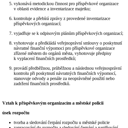
vykonává metodickou činnost pro příspěvkové organizace
v oblasti evidence a inventarizace majetku;
kontroluje a přebírá zprávy z provedené inventarizace
příspěvkových organizací;
vyjadřuje se k odpisovým plánům příspěvkových organizací;
vyhotovuje a předkládá veřejnoprávní smlouvy o poskytnutí
návratné finanční výpomoci pro příspěvkové organizace
zřízené městem do orgánů města, vyhotovuje předpisy
k vyplacení finančních prostředků;
provádí předběžnou, průběžnou a následnou veřejnosprávní
kontrolu při poskytnutí návratných finančních výpomocí,
stanovuje odvody a penále za neoprávněné použití nebo
zadržení finančních prostředků.
Vztah k příspěvkovým organizacím a městské policii
úsek rozpočtu
tvorba a sledování čerpání rozpočtu u městské policie
zapracování do rozpočtu a sledování čerpání a naplňování