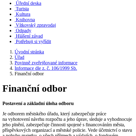
Úřední deska
Turista
Kultura
Knihovna
Vítkovský zpravodaj
Odpady
Hlášení závad
Potřebuji si vyřídit
Úvodní stránka
Úřad
Povinně zveřejňované informace
Informace dle z. č. 106/1999 Sb.
Finanční odbor
Finanční odbor
Postavení a základní úloha odboru
Je odborem městského úřadu, který zabezpečuje práce
na vyhotovení návrhu rozpočtu a jeho úprav, sleduje a vyhodnocuje
jeho plnění, zabezpečuje činnosti spojené s financováním města,
příspěvkových organizací a městské policie. Vede účetnictví o stavu
a pohybu majetku, o všech příjmech a výdajích, o fondovém