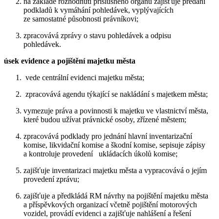
na základě rozhodnutí příslušného orgánu zajišťuje předání
podkladů k vymáhání pohledávek, vyplývajících
ze samostatné působnosti právníkovi;
zpracovává zprávy o stavu pohledávek a odpisu
pohledávek.
úsek evidence a pojištění majetku města
vede centrální evidenci majetku města;
zpracovává agendu týkající se nakládání s majetkem města;
vymezuje práva a povinnosti k majetku ve vlastnictví města,
které budou užívat právnické osoby, zřízené městem;
zpracovává podklady pro jednání hlavní inventarizační
komise, likvidační komise a škodní komise, sepisuje zápisy
a kontroluje provedení ukládacích úkolů komise;
zajišťuje inventarizaci majetku města a vypracovává o jejím
provedení zprávu;
zajišťuje a předkládá RM návrhy na pojištění majetku města
a příspěvkových organizací včetně pojištění motorových
vozidel, provádí evidenci a zajišťuje nahlášení a řešení