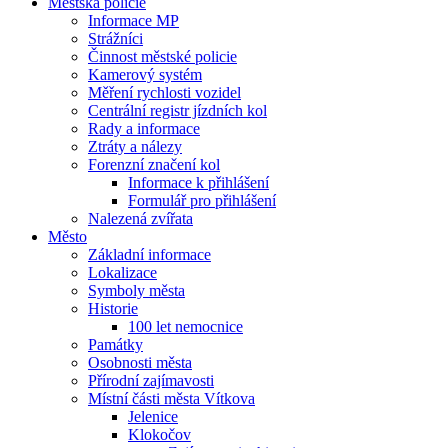
Městská policie
Informace MP
Strážníci
Činnost městské policie
Kamerový systém
Měření rychlosti vozidel
Centrální registr jízdních kol
Rady a informace
Ztráty a nálezy
Forenzní značení kol
Informace k přihlášení
Formulář pro přihlášení
Nalezená zvířata
Město
Základní informace
Lokalizace
Symboly města
Historie
100 let nemocnice
Památky
Osobnosti města
Přírodní zajímavosti
Místní části města Vítkova
Jelenice
Klokočov