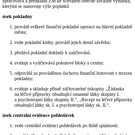
zpracovává a předkládá ZM ke schválení obecně závazné vyhlášky,
kterými se stanovuje výše poplatků
úsek pokladny
provádí veškeré finanční pokladní operace na hlavní pokladně
města;
vede pokladní knihy, provádí jejich denní závěrku;
předává pokladní doklady k zaúčtování;
eviduje a vyúčtovává pokutové bloky a ceniny;
odpovídá za prováděnou úschovu finanční hotovosti v trezoru
pokladny;
eviduje a skladuje přísně zúčtovatelné tiskopisy „Žádanka
na léčivé přípravky obsahující omamné látky skupiny I.
a psychotropní látky skupiny II.“, „Recept na léčivé přípravky
obsahující látky sk. I. a psychotropní látky sk. II.“.
úsek centrální evidence pohledávek
vede centrální evidenci pohledávek po lhůtě splatnosti;