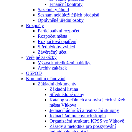
Finanční kontroly
Sazebníky úhrad
Seznam nejdůležitějších předpisů
Oprávněné úřední osoby
Rozpočty
Participativní rozpočet
Rozpočet města
Rozpočtová opatření
Střednědobý výhled
Závěrečný účet
Veřejné zakázky
Výzva k předložení nabídky
Archiv zakázek
OSPOD
Komunitní plánování
Základní dokumenty
Základní listina
Střednědobé plány
Katalog sociálních a souvisejících služeb
města Vítkova
Jednací řád řídící a realizační skupiny
Jednací řád pracovních skupin
Organizační struktura KPSS ve Vítkově
Zásady a metodika pro poskytování
individuálních dotací