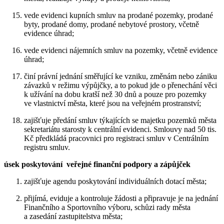
vede evidenci kupních smluv na prodané pozemky, prodané
byty, prodané domy, prodané nebytové prostory, včetně
evidence úhrad;
vede evidenci nájemních smluv na pozemky, včetně evidence
úhrad;
činí právní jednání směřující ke vzniku, změnám nebo zániku
závazků v režimu výpůjčky, a to pokud jde o přenechání věci
k užívání na dobu kratší než 30 dnů a pouze pro pozemky
ve vlastnictví města, které jsou na veřejném prostranství;
zajišťuje předání smluv týkajících se majetku pozemků města
sekretariátu starosty k centrální evidenci. Smlouvy nad 50 tis.
Kč předkládá pracovnici pro registraci smluv v Centrálním
registru smluv.
úsek poskytování veřejné finanční podpory a zápůjček
zajišťuje agendu poskytování individuálních dotací města;
přijímá, eviduje a kontroluje žádosti a připravuje je na jednání
Finančního a Sportovního výboru, schůzi rady města
a zasedání zastupitelstva města;