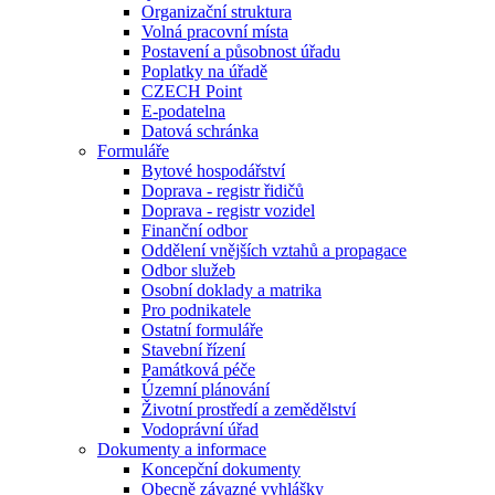
Organizační struktura
Volná pracovní místa
Postavení a působnost úřadu
Poplatky na úřadě
CZECH Point
E-podatelna
Datová schránka
Formuláře
Bytové hospodářství
Doprava - registr řidičů
Doprava - registr vozidel
Finanční odbor
Oddělení vnějších vztahů a propagace
Odbor služeb
Osobní doklady a matrika
Pro podnikatele
Ostatní formuláře
Stavební řízení
Památková péče
Územní plánování
Životní prostředí a zemědělství
Vodoprávní úřad
Dokumenty a informace
Koncepční dokumenty
Obecně závazné vyhlášky