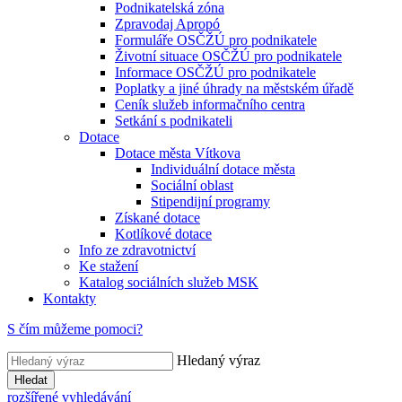
Podnikatelská zóna
Zpravodaj Apropó
Formuláře OSČŽÚ pro podnikatele
Životní situace OSČŽÚ pro podnikatele
Informace OSČŽÚ pro podnikatele
Poplatky a jiné úhrady na městském úřadě
Ceník služeb informačního centra
Setkání s podnikateli
Dotace
Dotace města Vítkova
Individuální dotace města
Sociální oblast
Stipendijní programy
Získané dotace
Kotlíkové dotace
Info ze zdravotnictví
Ke stažení
Katalog sociálních služeb MSK
Kontakty
S čím můžeme pomoci?
Hledaný výraz
Hledat
rozšířené vyhledávání