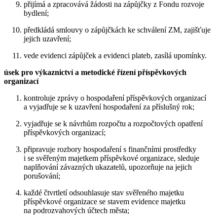
přijímá a zpracovává žádosti na zápůjčky z Fondu rozvoje
bydlení;
předkládá smlouvy o zápůjčkách ke schválení ZM, zajišťuje
jejich uzavření;
vede evidenci zápůjček a evidenci plateb, zasílá upomínky.
úsek pro výkaznictví a metodické řízení příspěvkových
organizací
kontroluje zprávy o hospodaření příspěvkových organizací
a vyjadřuje se k uzavření hospodaření za příslušný rok;
vyjadřuje se k návrhům rozpočtu a rozpočtových opatření
příspěvkových organizací;
připravuje rozbory hospodaření s finančními prostředky
i se svěřeným majetkem příspěvkové organizace, sleduje
naplňování závazných ukazatelů, upozorňuje na jejich
porušování;
každé čtvrtletí odsouhlasuje stav svěřeného majetku
příspěvkové organizace se stavem evidence majetku
na podrozvahových účtech města;