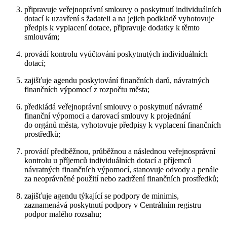
připravuje veřejnoprávní smlouvy o poskytnutí individuálních
dotací k uzavření s žadateli a na jejich podkladě vyhotovuje
předpis k vyplacení dotace, připravuje dodatky k těmto
smlouvám;
provádí kontrolu vyúčtování poskytnutých individuálních
dotací;
zajišťuje agendu poskytování finančních darů, návratných
finančních výpomocí z rozpočtu města;
předkládá veřejnoprávní smlouvy o poskytnutí návratné
finanční výpomoci a darovací smlouvy k projednání
do orgánů města, vyhotovuje předpisy k vyplacení finančních
prostředků;
provádí předběžnou, průběžnou a následnou veřejnosprávní
kontrolu u příjemců individuálních dotací a příjemců
návratných finančních výpomocí, stanovuje odvody a penále
za neoprávněné použití nebo zadržení finančních prostředků;
zajišťuje agendu týkající se podpory de minimis,
zaznamenává poskytnutí podpory v Centrálním registru
podpor malého rozsahu;