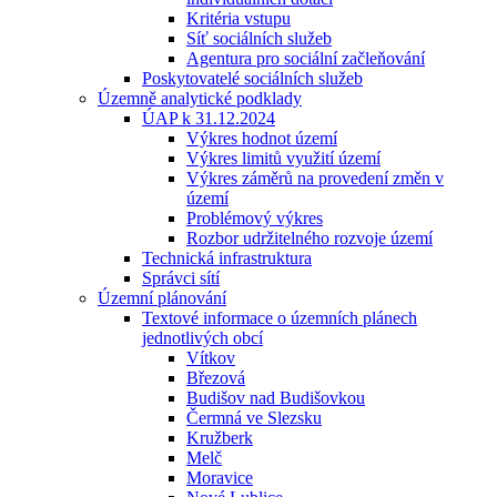
Kritéria vstupu
Síť sociálních služeb
Agentura pro sociální začleňování
Poskytovatelé sociálních služeb
Územně analytické podklady
ÚAP k 31.12.2024
Výkres hodnot území
Výkres limitů využití území
Výkres záměrů na provedení změn v
území
Problémový výkres
Rozbor udržitelného rozvoje území
Technická infrastruktura
Správci sítí
Územní plánování
Textové informace o územních plánech
jednotlivých obcí
Vítkov
Březová
Budišov nad Budišovkou
Čermná ve Slezsku
Kružberk
Melč
Moravice