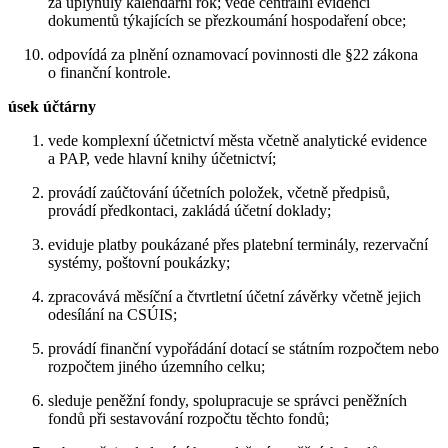
za uplynulý kalendářní rok; vede centrální evidenci
dokumentů týkajících se přezkoumání hospodaření obce;
odpovídá za plnění oznamovací povinnosti dle §22 zákona
o finanční kontrole.
úsek účtárny
vede komplexní účetnictví města včetně analytické evidence
a PAP, vede hlavní knihy účetnictví;
provádí zaúčtování účetních položek, včetně předpisů,
provádí předkontaci, zakládá účetní doklady;
eviduje platby poukázané přes platební terminály, rezervační
systémy, poštovní poukázky;
zpracovává měsíční a čtvrtletní účetní závěrky včetně jejich
odesílání na CSÚIS;
provádí finanční vypořádání dotací se státním rozpočtem nebo
rozpočtem jiného územního celku;
sleduje peněžní fondy, spolupracuje se správci peněžních
fondů při sestavování rozpočtu těchto fondů;