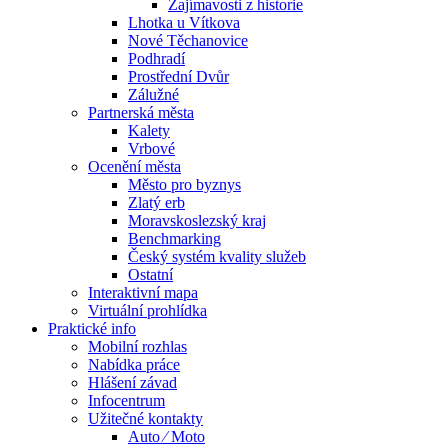
Zajímavosti z historie
Lhotka u Vítkova
Nové Těchanovice
Podhradí
Prostřední Dvůr
Zálužné
Partnerská města
Kalety
Vrbové
Ocenění města
Město pro byznys
Zlatý erb
Moravskoslezský kraj
Benchmarking
Český systém kvality služeb
Ostatní
Interaktivní mapa
Virtuální prohlídka
Praktické info
Mobilní rozhlas
Nabídka práce
Hlášení závad
Infocentrum
Užitečné kontakty
Auto ⁄ Moto