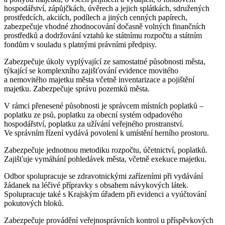
hospodářství, zápůjčkách, úvěrech a jejich splátkách, sdružených
prostředcích, akciích, podílech a jiných cenných papírech,
zabezpečuje vhodné zhodnocování dočasně volných finančních
prostředků a dodržování vztahů ke státnímu rozpočtu a státním
fondům v souladu s platnými právními předpisy.
Zabezpečuje úkoly vyplývající ze samostatné působnosti města,
týkající se komplexního zajišťování evidence movitého
a nemovitého majetku města včetně inventarizace a pojištění
majetku. Zabezpečuje správu pozemků města.
V rámci přenesené působnosti je správcem místních poplatků –
poplatku ze psů, poplatku za obecní systém odpadového
hospodářství, poplatku za užívání veřejného prostranství.
Ve správním řízení vydává povolení k umístění herního prostoru.
Zabezpečuje jednotnou metodiku rozpočtu, účetnictví, poplatků.
Zajišťuje vymáhání pohledávek města, včetně exekuce majetku.
Odbor spolupracuje se zdravotnickými zařízeními při vydávání
žádanek na léčivé přípravky s obsahem návykových látek.
Spolupracuje také s Krajským úřadem při evidenci a vyúčtování
pokutových bloků.
Zabezpečuje provádění veřejnosprávních kontrol u příspěvkových