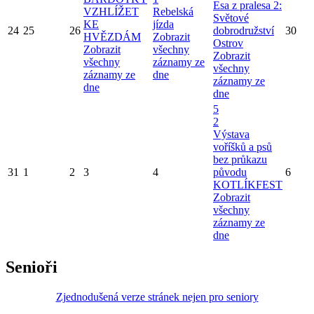
Esa z pralesa 2:
VZHLÍŽET
Rebelská
Světové
KE
jízda
24
25
26
dobrodružství
30
HVĚZDÁM
Zobrazit
Ostrov
Zobrazit
všechny
Zobrazit
všechny
záznamy ze
všechny
záznamy ze
dne
záznamy ze
dne
dne
5
2
Výstava
voříšků a psů
bez průkazu
31
1
2
3
4
původu
6
KOTLÍKFEST
Zobrazit
všechny
záznamy ze
dne
Senioři
Zjednodušená verze stránek nejen pro seniory