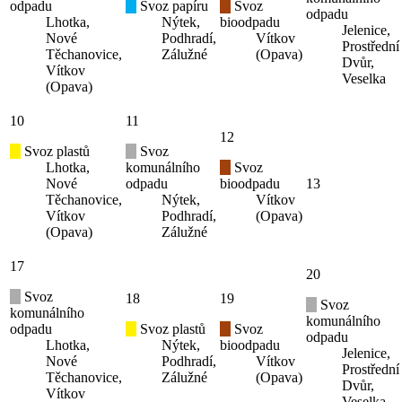
odpadu
Svoz papíru
Svoz
odpadu
Lhotka,
Nýtek,
bioodpadu
Jelenice,
Nové
Podhradí,
Vítkov
Prostřední
Těchanovice,
Zálužné
(Opava)
Dvůr,
Vítkov
Veselka
(Opava)
10
11
12
Svoz plastů
Svoz
Lhotka,
komunálního
Svoz
Nové
odpadu
bioodpadu
13
Těchanovice,
Nýtek,
Vítkov
Vítkov
Podhradí,
(Opava)
(Opava)
Zálužné
17
20
Svoz
18
19
Svoz
komunálního
komunálního
odpadu
Svoz plastů
Svoz
odpadu
Lhotka,
Nýtek,
bioodpadu
Jelenice,
Nové
Podhradí,
Vítkov
Prostřední
Těchanovice,
Zálužné
(Opava)
Dvůr,
Vítkov
Veselka