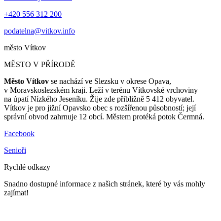
+420 556 312 200
podatelna@vitkov.info
město
Vítkov
MĚSTO V PŘÍRODĚ
Město Vítkov
se nachází ve Slezsku v okrese Opava,
v Moravskoslezském kraji. Leží v terénu Vítkovské vrchoviny
na úpatí Nízkého Jeseníku. Žije zde přibližně 5 412 obyvatel.
Vítkov je pro jižní Opavsko obec s rozšířenou působností; její
správní obvod zahrnuje 12 obcí. Městem protéká potok Čermná.
Facebook
Senioři
Rychlé odkazy
Snadno dostupné informace z našich stránek, které by vás mohly
zajímat!