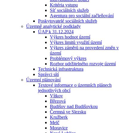
Kritéria vstupu
Síť sociálních služeb
Agentura pro sociální začleňování
Poskytovatelé sociálních služeb
Územně analytické podklady
ÚAP k 31.12.2024
Výkres hodnot území
Výkres limitů využití území
Výkres záměrů na provedení změn v
území
Problémový výkres
Rozbor udržitelného rozvoje území
Technická infrastruktura
Správci sítí
Územní plánování
Textové informace o územních plánech
jednotlivých obcí
Vítkov
Březová
Budišov nad Budišovkou
Čermná ve Slezsku
Kružberk
Melč
Moravice