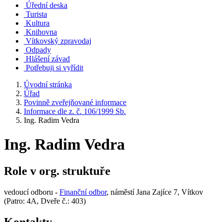
Úřední deska
Turista
Kultura
Knihovna
Vítkovský zpravodaj
Odpady
Hlášení závad
Potřebuji si vyřídit
Úvodní stránka
Úřad
Povinně zveřejňované informace
Informace dle z. č. 106/1999 Sb.
Ing. Radim Vedra
Ing. Radim Vedra
Role v org. struktuře
vedoucí odboru -
Finanční odbor
, náměstí Jana Zajíce 7, Vítkov
(Patro: 4A, Dveře č.: 403)
Kontakty