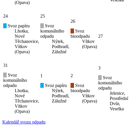
(Opava)
24
25
26
Svoz papíru
Svoz
Lhotka,
komunálního
Svoz
Nové
odpadu
bioodpadu
27
Těchanovice,
Nýtek,
Vítkov
Vítkov
Podhradí,
(Opava)
(Opava)
Zálužné
31
3
Svoz
1
2
Svoz
komunálního
komunálního
odpadu
Svoz papíru
Svoz
odpadu
Lhotka,
Nýtek,
bioodpadu
Jelenice,
Nové
Podhradí,
Vítkov
Prostřední
Těchanovice,
Zálužné
(Opava)
Dvůr,
Vítkov
Veselka
(Opava)
Kalendář svozu odpadu