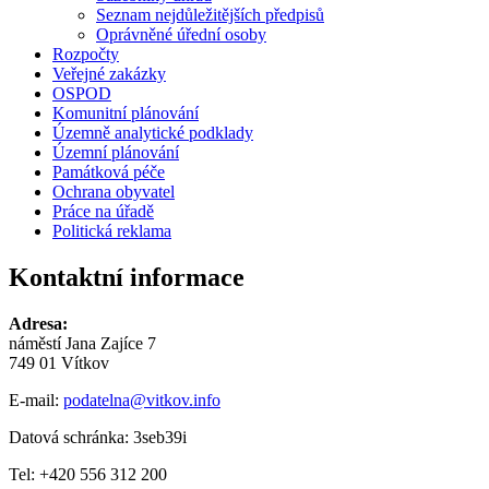
Seznam nejdůležitějších předpisů
Oprávněné úřední osoby
Rozpočty
Veřejné zakázky
OSPOD
Komunitní plánování
Územně analytické podklady
Územní plánování
Památková péče
Ochrana obyvatel
Práce na úřadě
Politická reklama
Kontaktní informace
Adresa:
náměstí Jana Zajíce 7
749 01 Vítkov
E-mail:
podatelna@vitkov.info
Datová schránka: 3seb39i
Tel: +420 556 312 200