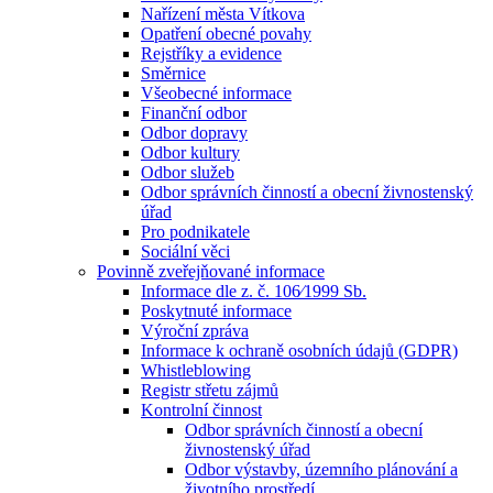
Nařízení města Vítkova
Opatření obecné povahy
Rejstříky a evidence
Směrnice
Všeobecné informace
Finanční odbor
Odbor dopravy
Odbor kultury
Odbor služeb
Odbor správních činností a obecní živnostenský
úřad
Pro podnikatele
Sociální věci
Povinně zveřejňované informace
Informace dle z. č. 106⁄1999 Sb.
Poskytnuté informace
Výroční zpráva
Informace k ochraně osobních údajů (GDPR)
Whistleblowing
Registr střetu zájmů
Kontrolní činnost
Odbor správních činností a obecní
živnostenský úřad
Odbor výstavby, územního plánování a
životního prostředí