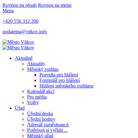
Rovnou na obsah
Rovnou na menu
Menu
+420 556 312 200
podatelna@vitkov.info
Aktuálně
Aktuality
Městský rozhlas
Pravidla pro hlášení
Formulář pro hlášení
Hlášení městského rozhlasu
Kalendář akcí
Pro média
Volby
Úřad
Úřední deska
Úřední hodiny
Adresář zaměstnanců
Potřebuji si vyřídit ...
Městský úřad