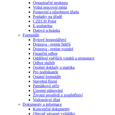
Organizační struktura
Volná pracovní místa
Postavení a působnost úřadu
Poplatky na úřadě
CZECH Point
E-podatelna
Datová schránka
Formuláře
Bytové hospodářství
Doprava - registr řidičů
Doprava - registr vozidel
Finanční odbor
Oddělení vnějších vztahů a propagace
Odbor služeb
Osobní doklady a matrika
Pro podnikatele
Ostatní formuláře
Stavební řízení
Památková péče
Územní plánování
Životní prostředí a zemědělství
Vodoprávní úřad
Dokumenty a informace
Koncepční dokumenty
Obecně závazné vyhlášky