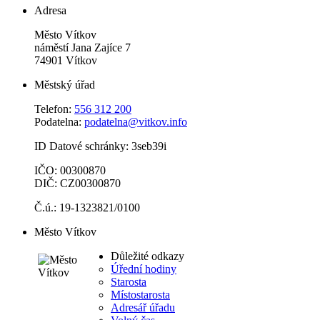
Adresa
Město Vítkov
náměstí Jana Zajíce 7
74901 Vítkov
Městský úřad
Telefon:
556 312 200
Podatelna:
podatelna@vitkov.info
ID Datové schránky: 3seb39i
IČO: 00300870
DIČ: CZ00300870
Č.ú.: 19-1323821/0100
Město Vítkov
Důležité odkazy
Úřední hodiny
Starosta
Místostarosta
Adresář úřadu