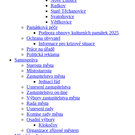
Nové Lublice
Radkov
Staré Těchanovice
Svatoňovice
Větřkovice
Památková péče
Podpora obnovy kulturních památek 2025
Ochrana obyvatel
Informace pro krizové situace
Práce na úřadě
Politická reklama
Samospráva
Starosta města
Místostarosta
Zastupitelstvo města
Jednací řád
Usnesení zastupitelstva
Zastupitelstvo on-line
Výbory zastupitelstva města
Rada města
Usnesení rady
Komise rady města
Osadní výbory
Klokočov
Organizace zřízené městem