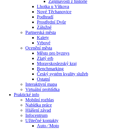
Zajímavosti z historie
Lhotka u Vítkova
Nové Těchanovice
Podhradí
Prostřední Dvůr
Zálužné
Partnerská města
Kalety
Vrbové
Ocenění města
Město pro byznys
Zlatý erb
Moravskoslezský kraj
Benchmarking
Český systém kvality služeb
Ostatní
Interaktivní mapa
Virtuální prohlídka
Praktické info
Mobilní rozhlas
Nabídka práce
Hlášení závad
Infocentrum
Užitečné kontakty
Auto ⁄ Moto