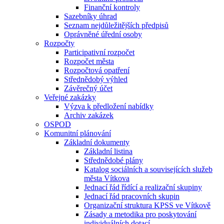
Finanční kontroly
Sazebníky úhrad
Seznam nejdůležitějších předpisů
Oprávněné úřední osoby
Rozpočty
Participativní rozpočet
Rozpočet města
Rozpočtová opatření
Střednědobý výhled
Závěrečný účet
Veřejné zakázky
Výzva k předložení nabídky
Archiv zakázek
OSPOD
Komunitní plánování
Základní dokumenty
Základní listina
Střednědobé plány
Katalog sociálních a souvisejících služeb
města Vítkova
Jednací řád řídící a realizační skupiny
Jednací řád pracovních skupin
Organizační struktura KPSS ve Vítkově
Zásady a metodika pro poskytování
individuálních dotací