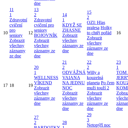
dne
11
13
15
1
2
14
2
Zdravotní
Zdravotní
1
OZI: Hlas
cvičení
cvičení pro
KDYŽ SE
pralesa
Holky
pro
seniory
ZHASNE
10
12
to chtěj pořád
16
seniory
BOJOVNÍK
Zobrazit
Zobrazit
Zobrazit
Zobrazit
všechny
všechny
všechny
všechny
záznamy ze
záznamy ze
záznamy
záznamy ze
dne
dne
ze dne
dne
21
22
23
20
2
2
1
1
ODVÁŽNÁ
Willy a
TOM 
WELLNESS
VAIANA
kouzelná
JERR
VÍKEND
NA JEDNU
planeta
Po čem
KOU
17
18
19
Zobrazit
NOC
muži touží 2
KOM
všechny
Zobrazit
Zobrazit
Zobraz
záznamy ze
všechny
všechny
všech
dne
záznamy ze
záznamy ze
zázna
dne
dne
dne
29
27
3
2
28
Netopýří noc
BARDOTKY
1