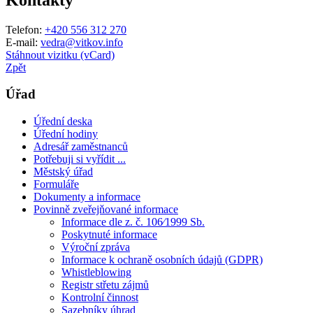
Telefon:
+420 556 312 270
E-mail:
vedra@vitkov.info
Stáhnout vizitku (vCard)
Zpět
Úřad
Úřední deska
Úřední hodiny
Adresář zaměstnanců
Potřebuji si vyřídit ...
Městský úřad
Formuláře
Dokumenty a informace
Povinně zveřejňované informace
Informace dle z. č. 106⁄1999 Sb.
Poskytnuté informace
Výroční zpráva
Informace k ochraně osobních údajů (GDPR)
Whistleblowing
Registr střetu zájmů
Kontrolní činnost
Sazebníky úhrad