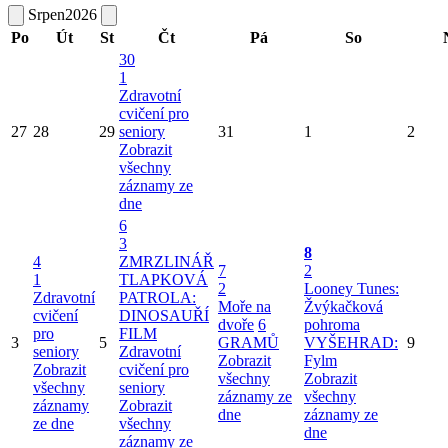
Srpen
2026
Po
Út
St
Čt
Pá
So
30
1
Zdravotní
cvičení pro
27
28
29
seniory
31
1
2
Zobrazit
všechny
záznamy ze
dne
6
3
8
4
ZMRZLINÁŘ
7
2
1
TLAPKOVÁ
2
Looney Tunes:
Zdravotní
PATROLA:
Moře na
Žvýkačková
cvičení
DINOSAUŘÍ
dvoře
6
pohroma
pro
FILM
3
5
GRAMŮ
VYŠEHRAD:
9
seniory
Zdravotní
Zobrazit
Fylm
Zobrazit
cvičení pro
všechny
Zobrazit
všechny
seniory
záznamy ze
všechny
záznamy
Zobrazit
dne
záznamy ze
ze dne
všechny
dne
záznamy ze