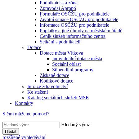
Podnikatelská zóna
Zpravodaj Apropó
Formuláře OSČŽÚ pro podnikatele
Životní situace OSČŽÚ pro podnikatele
Informace OSČŽÚ pro podnikatele
Poplatky a jiné úhrady na městském úřadě
Ceník služeb informačního centra
Setkání s podnikateli
Dotace
Dotace města Vítkova
Individuální dotace města
Sociální oblast
Stipendijní programy
Získané dotace
Kotlíkové dotace
Info ze zdravotnictví
Ke stažení
Katalog sociálních služeb MSK
Kontakty
S čím můžeme pomoci?
Hledaný výraz
Hledat
rozšířené vyhledávání