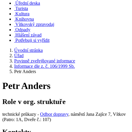
Úřední deska
Turista
Kultura
Knihovna
Vítkovský zpravodaj
Odpady
Hlášení závad
Potřebuji si vyřídit
Úvodní stránka
Úřad
Povinně zveřejňované informace
Informace dle z. č. 106/1999 Sb.
Petr Anders
Petr Anders
Role v org. struktuře
technické průkazy -
Odbor dopravy
, náměstí Jana Zajíce 7, Vítkov
(Patro: 1A, Dveře č.: 107)
Kontakty