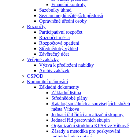
Finanční kontroly
Sazebníky úhrad
Seznam nejdůležitějších předpisů
Oprávněné úřední osoby
Rozpočty
Participativní rozpočet
Rozpočet města
Rozpočtová opatření
Střednědobý výhled
Závěrečný účet
Veřejné zakázky
Výzva k předložení nabídky
Archiv zakázek
OSPOD
Komunitní plánování
Základní dokumenty
Základní listina
Střednědobé plány
Katalog sociálních a souvisejících služeb
města Vítkova
Jednací řád řídící a realizační skupiny
Jednací řád pracovních skupin
Organizační struktura KPSS ve Vítkově
Zásady a metodika pro poskytování
individuálních dotací