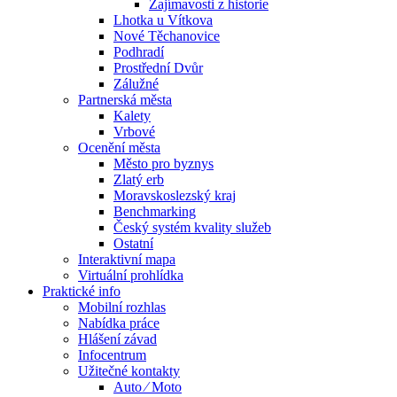
Zajímavosti z historie
Lhotka u Vítkova
Nové Těchanovice
Podhradí
Prostřední Dvůr
Zálužné
Partnerská města
Kalety
Vrbové
Ocenění města
Město pro byznys
Zlatý erb
Moravskoslezský kraj
Benchmarking
Český systém kvality služeb
Ostatní
Interaktivní mapa
Virtuální prohlídka
Praktické info
Mobilní rozhlas
Nabídka práce
Hlášení závad
Infocentrum
Užitečné kontakty
Auto ⁄ Moto