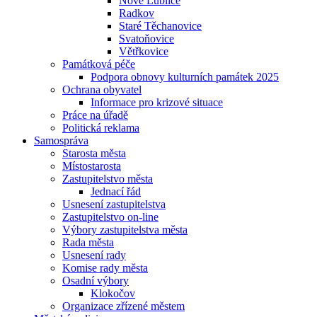
Nové Lublice
Radkov
Staré Těchanovice
Svatoňovice
Větřkovice
Památková péče
Podpora obnovy kulturních památek 2025
Ochrana obyvatel
Informace pro krizové situace
Práce na úřadě
Politická reklama
Samospráva
Starosta města
Místostarosta
Zastupitelstvo města
Jednací řád
Usnesení zastupitelstva
Zastupitelstvo on-line
Výbory zastupitelstva města
Rada města
Usnesení rady
Komise rady města
Osadní výbory
Klokočov
Organizace zřízené městem