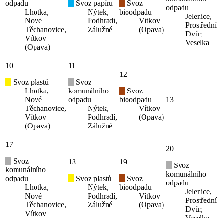
odpadu
Svoz papíru
Svoz
odpadu
Lhotka,
Nýtek,
bioodpadu
Jelenice,
Nové
Podhradí,
Vítkov
Prostřední
Těchanovice,
Zálužné
(Opava)
Dvůr,
Vítkov
Veselka
(Opava)
10
11
12
Svoz plastů
Svoz
Lhotka,
komunálního
Svoz
Nové
odpadu
bioodpadu
13
Těchanovice,
Nýtek,
Vítkov
Vítkov
Podhradí,
(Opava)
(Opava)
Zálužné
17
20
Svoz
18
19
Svoz
komunálního
komunálního
odpadu
Svoz plastů
Svoz
odpadu
Lhotka,
Nýtek,
bioodpadu
Jelenice,
Nové
Podhradí,
Vítkov
Prostřední
Těchanovice,
Zálužné
(Opava)
Dvůr,
Vítkov
Veselka