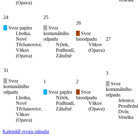
(Opava)
24
25
26
Svoz papíru
Svoz
Lhotka,
komunálního
Svoz
Nové
odpadu
bioodpadu
27
Těchanovice,
Nýtek,
Vítkov
Vítkov
Podhradí,
(Opava)
(Opava)
Zálužné
31
3
Svoz
1
2
Svoz
komunálního
komunálního
odpadu
Svoz papíru
Svoz
odpadu
Lhotka,
Nýtek,
bioodpadu
Jelenice,
Nové
Podhradí,
Vítkov
Prostřední
Těchanovice,
Zálužné
(Opava)
Dvůr,
Vítkov
Veselka
(Opava)
Kalendář svozu odpadu