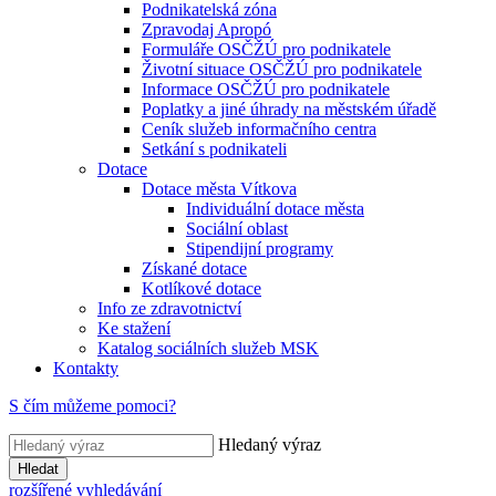
Podnikatelská zóna
Zpravodaj Apropó
Formuláře OSČŽÚ pro podnikatele
Životní situace OSČŽÚ pro podnikatele
Informace OSČŽÚ pro podnikatele
Poplatky a jiné úhrady na městském úřadě
Ceník služeb informačního centra
Setkání s podnikateli
Dotace
Dotace města Vítkova
Individuální dotace města
Sociální oblast
Stipendijní programy
Získané dotace
Kotlíkové dotace
Info ze zdravotnictví
Ke stažení
Katalog sociálních služeb MSK
Kontakty
S čím můžeme pomoci?
Hledaný výraz
Hledat
rozšířené vyhledávání