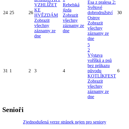
Esa z pralesa 2:
VZHLÍŽET
Rebelská
Světové
KE
jízda
24
25
26
dobrodružství
30
HVĚZDÁM
Zobrazit
Ostrov
Zobrazit
všechny
Zobrazit
všechny
záznamy ze
všechny
záznamy ze
dne
záznamy ze
dne
dne
5
2
Výstava
voříšků a psů
bez průkazu
31
1
2
3
4
původu
6
KOTLÍKFEST
Zobrazit
všechny
záznamy ze
dne
Senioři
Zjednodušená verze stránek nejen pro seniory