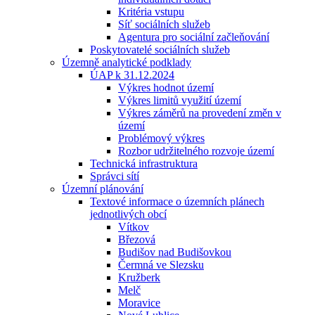
Kritéria vstupu
Síť sociálních služeb
Agentura pro sociální začleňování
Poskytovatelé sociálních služeb
Územně analytické podklady
ÚAP k 31.12.2024
Výkres hodnot území
Výkres limitů využití území
Výkres záměrů na provedení změn v
území
Problémový výkres
Rozbor udržitelného rozvoje území
Technická infrastruktura
Správci sítí
Územní plánování
Textové informace o územních plánech
jednotlivých obcí
Vítkov
Březová
Budišov nad Budišovkou
Čermná ve Slezsku
Kružberk
Melč
Moravice