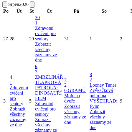
Srpen
2026
Po
Út
St
Čt
Pá
So
30
1
Zdravotní
cvičení pro
27
28
29
seniory
31
1
2
Zobrazit
všechny
záznamy ze
dne
6
3
8
4
ZMRZLINÁŘ
7
2
1
TLAPKOVÁ
2
Looney Tunes:
Zdravotní
PATROLA:
6 GRAMŮ
Žvýkačková
cvičení
DINOSAUŘÍ
Moře na
pohroma
pro
FILM
3
5
dvoře
VYŠEHRAD:
9
seniory
Zdravotní
Zobrazit
Fylm
Zobrazit
cvičení pro
všechny
Zobrazit
všechny
seniory
záznamy ze
všechny
záznamy
Zobrazit
dne
záznamy ze
ze dne
všechny
dne
záznamy ze