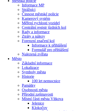
Městská policie
Informace MP
Strážníci
Činnost městské policie
Kamerový systém
Měření rychlosti vozidel
Centrální registr jízdních kol
Rady a informace
Ztráty a nálezy
Forenzní značení kol
Informace k přihlášení
Formulář pro přihlášení
Nalezená zvířata
Město
Základní informace
Lokalizace
Symboly města
Historie
100 let nemocnice
Památky
Osobnosti města
Přírodní zajímavosti
Místní části města Vítkova
Jelenice
Klokočov