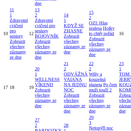
dne
11
13
15
1
2
14
2
Zdravotní
Zdravotní
1
OZI: Hlas
cvičení
cvičení pro
KDYŽ SE
pralesa
Holky
pro
seniory
ZHASNE
10
12
to chtěj pořád
16
seniory
BOJOVNÍK
Zobrazit
Zobrazit
Zobrazit
Zobrazit
všechny
všechny
všechny
všechny
záznamy ze
záznamy ze
záznamy
záznamy ze
dne
dne
ze dne
dne
21
22
23
20
2
2
1
1
ODVÁŽNÁ
Willy a
TOM 
WELLNESS
VAIANA
kouzelná
JERR
VÍKEND
NA JEDNU
planeta
Po čem
KOU
17
18
19
Zobrazit
NOC
muži touží 2
KOM
všechny
Zobrazit
Zobrazit
Zobraz
záznamy ze
všechny
všechny
všech
dne
záznamy ze
záznamy ze
zázna
dne
dne
dne
29
27
3
2
28
Netopýří noc
BARDOTKY
1