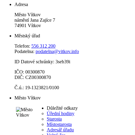
Adresa
Město Vítkov
náměstí Jana Zajíce 7
74901 Vítkov
Městský úřad
Telefon:
556 312 200
Podatelna:
podatelna@vitkov.info
ID Datové schránky: 3seb39i
IČO: 00300870
DIČ: CZ00300870
Č.ú.: 19-1323821/0100
Město Vítkov
Důležité odkazy
Úřední hodiny
Starosta
Místostarosta
Adresář úřadu