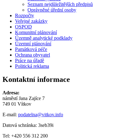
Seznam nejdůležitějších předpisů
Oprávněné úřední osoby
Rozpočty
Veřejné zakázky
OSPOD
Komunitní plánování
Územně analytické podklady
Územní plánování
Památková péče
Ochrana obyvatel
Práce na úřadě
Politická reklama
Kontaktní informace
Adresa:
náměstí Jana Zajíce 7
749 01 Vítkov
E-mail:
podatelna@vitkov.info
Datová schránka: 3seb39i
Tel: +420 556 312 200