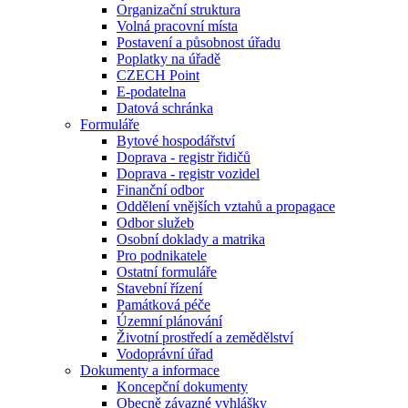
Organizační struktura
Volná pracovní místa
Postavení a působnost úřadu
Poplatky na úřadě
CZECH Point
E-podatelna
Datová schránka
Formuláře
Bytové hospodářství
Doprava - registr řidičů
Doprava - registr vozidel
Finanční odbor
Oddělení vnějších vztahů a propagace
Odbor služeb
Osobní doklady a matrika
Pro podnikatele
Ostatní formuláře
Stavební řízení
Památková péče
Územní plánování
Životní prostředí a zemědělství
Vodoprávní úřad
Dokumenty a informace
Koncepční dokumenty
Obecně závazné vyhlášky