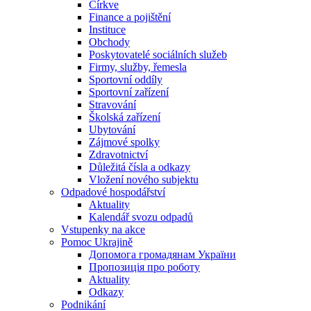
Církve
Finance a pojištění
Instituce
Obchody
Poskytovatelé sociálních služeb
Firmy, služby, řemesla
Sportovní oddíly
Sportovní zařízení
Stravování
Školská zařízení
Ubytování
Zájmové spolky
Zdravotnictví
Důležitá čísla a odkazy
Vložení nového subjektu
Odpadové hospodářství
Aktuality
Kalendář svozu odpadů
Vstupenky na akce
Pomoc Ukrajině
Допомога громадянам України
Пропозиція про роботу
Aktuality
Odkazy
Podnikání