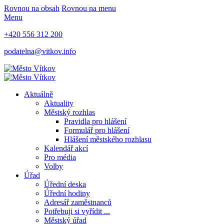
Rovnou na obsah
Rovnou na menu
Menu
+420 556 312 200
podatelna@vitkov.info
Aktuálně
Aktuality
Městský rozhlas
Pravidla pro hlášení
Formulář pro hlášení
Hlášení městského rozhlasu
Kalendář akcí
Pro média
Volby
Úřad
Úřední deska
Úřední hodiny
Adresář zaměstnanců
Potřebuji si vyřídit ...
Městský úřad