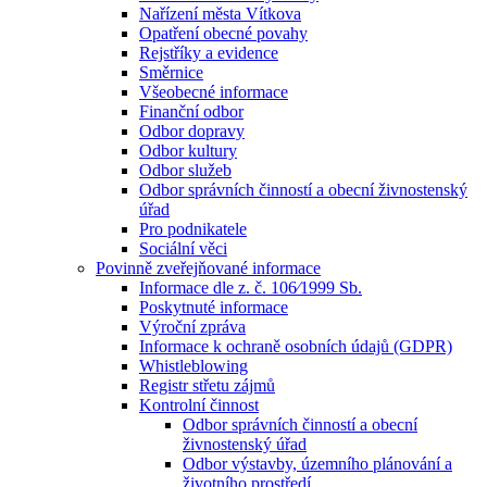
Nařízení města Vítkova
Opatření obecné povahy
Rejstříky a evidence
Směrnice
Všeobecné informace
Finanční odbor
Odbor dopravy
Odbor kultury
Odbor služeb
Odbor správních činností a obecní živnostenský
úřad
Pro podnikatele
Sociální věci
Povinně zveřejňované informace
Informace dle z. č. 106⁄1999 Sb.
Poskytnuté informace
Výroční zpráva
Informace k ochraně osobních údajů (GDPR)
Whistleblowing
Registr střetu zájmů
Kontrolní činnost
Odbor správních činností a obecní
živnostenský úřad
Odbor výstavby, územního plánování a
životního prostředí