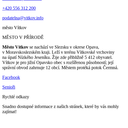
+420 556 312 200
podatelna@vitkov.info
město
Vítkov
MĚSTO V PŘÍRODĚ
Město Vítkov
se nachází ve Slezsku v okrese Opava,
v Moravskoslezském kraji. Leží v terénu Vítkovské vrchoviny
na úpatí Nízkého Jeseníku. Žije zde přibližně 5 412 obyvatel.
Vítkov je pro jižní Opavsko obec s rozšířenou působností; její
správní obvod zahrnuje 12 obcí. Městem protéká potok Čermná.
Facebook
Senioři
Rychlé odkazy
Snadno dostupné informace z našich stránek, které by vás mohly
zajímat!