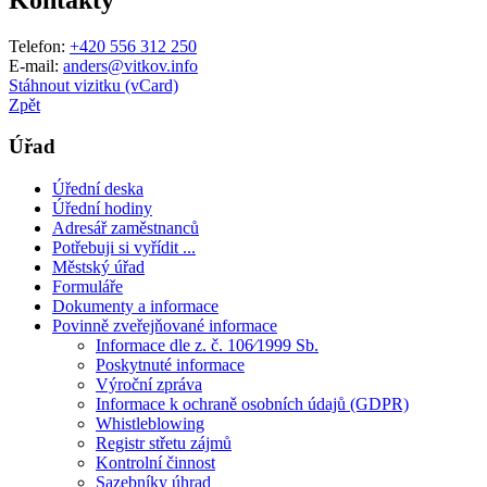
Telefon:
+420 556 312 250
E-mail:
anders@vitkov.info
Stáhnout vizitku (vCard)
Zpět
Úřad
Úřední deska
Úřední hodiny
Adresář zaměstnanců
Potřebuji si vyřídit ...
Městský úřad
Formuláře
Dokumenty a informace
Povinně zveřejňované informace
Informace dle z. č. 106⁄1999 Sb.
Poskytnuté informace
Výroční zpráva
Informace k ochraně osobních údajů (GDPR)
Whistleblowing
Registr střetu zájmů
Kontrolní činnost
Sazebníky úhrad