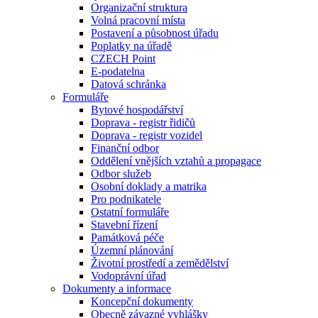
Organizační struktura
Volná pracovní místa
Postavení a působnost úřadu
Poplatky na úřadě
CZECH Point
E-podatelna
Datová schránka
Formuláře
Bytové hospodářství
Doprava - registr řidičů
Doprava - registr vozidel
Finanční odbor
Oddělení vnějších vztahů a propagace
Odbor služeb
Osobní doklady a matrika
Pro podnikatele
Ostatní formuláře
Stavební řízení
Památková péče
Územní plánování
Životní prostředí a zemědělství
Vodoprávní úřad
Dokumenty a informace
Koncepční dokumenty
Obecně závazné vyhlášky