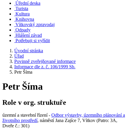
Úřední deska
Turista
Kultura
Knihovna
Vítkovský zpravodaj
Odpady
Hlášení závad
Potřebuji si vyřídit
Úvodní stránka
Úřad
Povinně zveřejňované informace
Informace dle z. č. 106/1999 Sb.
Petr Šíma
Petr Šíma
Role v org. struktuře
územní a stavební řízení -
Odbor výstavby, územního plánování a
životního prostředí
, náměstí Jana Zajíce 7, Vítkov (Patro: 3A,
Dveře č.: 301)