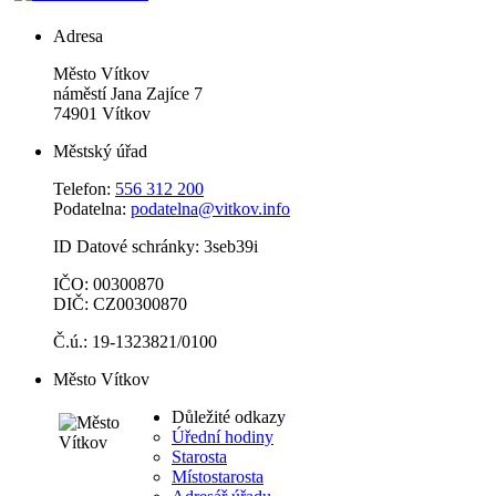
Adresa
Město Vítkov
náměstí Jana Zajíce 7
74901 Vítkov
Městský úřad
Telefon:
556 312 200
Podatelna:
podatelna@vitkov.info
ID Datové schránky: 3seb39i
IČO: 00300870
DIČ: CZ00300870
Č.ú.: 19-1323821/0100
Město Vítkov
Důležité odkazy
Úřední hodiny
Starosta
Místostarosta