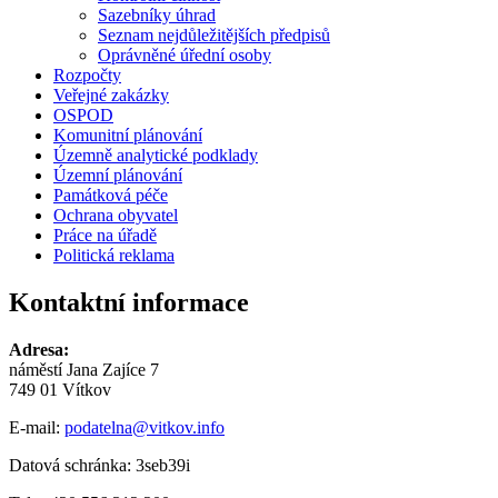
Sazebníky úhrad
Seznam nejdůležitějších předpisů
Oprávněné úřední osoby
Rozpočty
Veřejné zakázky
OSPOD
Komunitní plánování
Územně analytické podklady
Územní plánování
Památková péče
Ochrana obyvatel
Práce na úřadě
Politická reklama
Kontaktní informace
Adresa:
náměstí Jana Zajíce 7
749 01 Vítkov
E-mail:
podatelna@vitkov.info
Datová schránka: 3seb39i