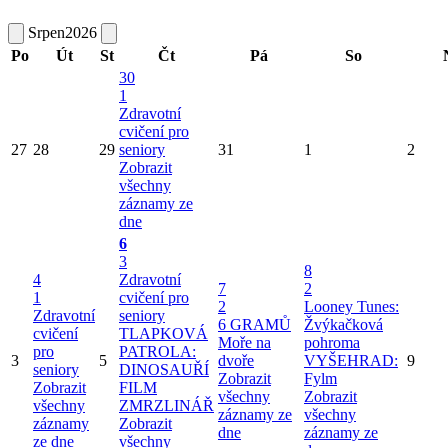
Srpen
2026
Po
Út
St
Čt
Pá
So
30
1
Zdravotní
cvičení pro
27
28
29
seniory
31
1
2
Zobrazit
všechny
záznamy ze
dne
6
3
8
4
Zdravotní
7
2
1
cvičení pro
2
Looney Tunes:
Zdravotní
seniory
6 GRAMŮ
Žvýkačková
cvičení
TLAPKOVÁ
Moře na
pohroma
pro
PATROLA:
3
5
dvoře
VYŠEHRAD:
9
seniory
DINOSAUŘÍ
Zobrazit
Fylm
Zobrazit
FILM
všechny
Zobrazit
všechny
ZMRZLINÁŘ
záznamy ze
všechny
záznamy
Zobrazit
dne
záznamy ze
ze dne
všechny