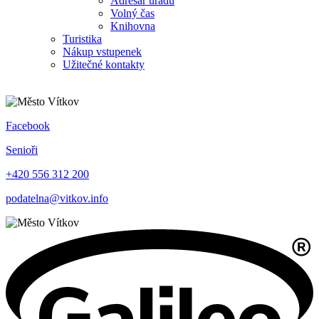
Adresář úřadu
Volný čas
Knihovna
Turistika
Nákup vstupenek
Užitečné kontakty
Facebook
Senioři
+420 556 312 200
podatelna@vitkov.info