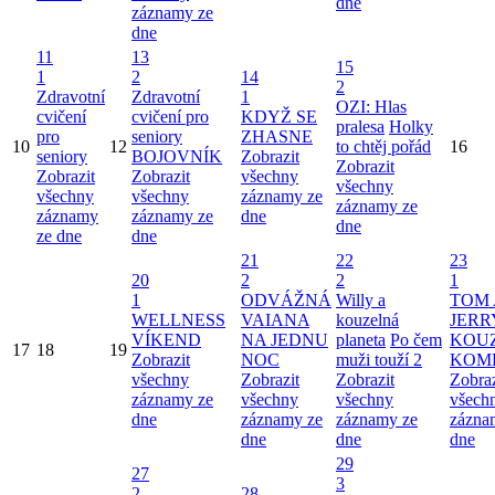
dne
záznamy ze
dne
11
13
15
1
2
14
2
Zdravotní
Zdravotní
1
OZI: Hlas
cvičení
cvičení pro
KDYŽ SE
pralesa
Holky
pro
seniory
ZHASNE
10
12
to chtěj pořád
16
seniory
BOJOVNÍK
Zobrazit
Zobrazit
Zobrazit
Zobrazit
všechny
všechny
všechny
všechny
záznamy ze
záznamy ze
záznamy
záznamy ze
dne
dne
ze dne
dne
21
22
23
20
2
2
1
1
ODVÁŽNÁ
Willy a
TOM 
WELLNESS
VAIANA
kouzelná
JERR
VÍKEND
NA JEDNU
planeta
Po čem
KOU
17
18
19
Zobrazit
NOC
muži touží 2
KOM
všechny
Zobrazit
Zobrazit
Zobraz
záznamy ze
všechny
všechny
všech
dne
záznamy ze
záznamy ze
zázna
dne
dne
dne
29
27
3
2
28