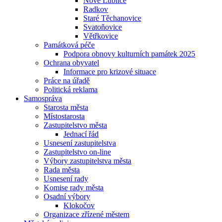
Nové Lublice
Radkov
Staré Těchanovice
Svatoňovice
Větřkovice
Památková péče
Podpora obnovy kulturních památek 2025
Ochrana obyvatel
Informace pro krizové situace
Práce na úřadě
Politická reklama
Samospráva
Starosta města
Místostarosta
Zastupitelstvo města
Jednací řád
Usnesení zastupitelstva
Zastupitelstvo on-line
Výbory zastupitelstva města
Rada města
Usnesení rady
Komise rady města
Osadní výbory
Klokočov
Organizace zřízené městem