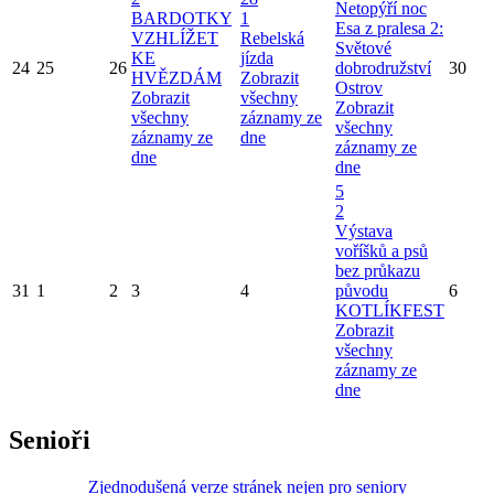
Netopýří noc
BARDOTKY
1
Esa z pralesa 2:
VZHLÍŽET
Rebelská
Světové
KE
jízda
24
25
26
dobrodružství
30
HVĚZDÁM
Zobrazit
Ostrov
Zobrazit
všechny
Zobrazit
všechny
záznamy ze
všechny
záznamy ze
dne
záznamy ze
dne
dne
5
2
Výstava
voříšků a psů
bez průkazu
31
1
2
3
4
původu
6
KOTLÍKFEST
Zobrazit
všechny
záznamy ze
dne
Senioři
Zjednodušená verze stránek nejen pro seniory