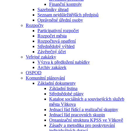
Finanční kontroly
Sazebníky úhrad
Seznam nejdůležitějších předpisů
Oprávněné úřední osoby
Rozpočty
Participativní rozpočet
Rozpočet města
Rozpočtová opatření
Střednědobý výhled
Závěrečný účet
Veřejné zakázky
Výzva k předložení nabídky
Archiv zakázek
OSPOD
Komunitní plánování
Základní dokumenty
Základní listina
Střednědobé plány
Katalog sociálních a souvisejících služeb
města Vítkova
Jednací řád řídící a realizační skupiny
Jednací řád pracovních skupin
Organizační struktura KPSS ve Vítkově
Zásady a metodika pro poskytování
individuálních dotací