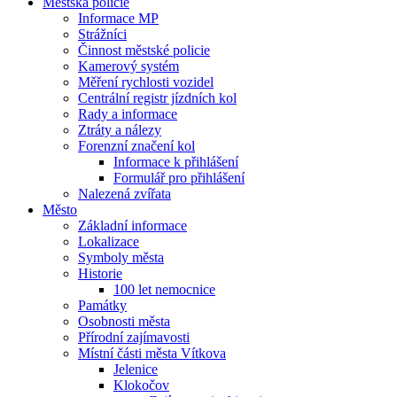
Městská policie
Informace MP
Strážníci
Činnost městské policie
Kamerový systém
Měření rychlosti vozidel
Centrální registr jízdních kol
Rady a informace
Ztráty a nálezy
Forenzní značení kol
Informace k přihlášení
Formulář pro přihlášení
Nalezená zvířata
Město
Základní informace
Lokalizace
Symboly města
Historie
100 let nemocnice
Památky
Osobnosti města
Přírodní zajímavosti
Místní části města Vítkova
Jelenice
Klokočov