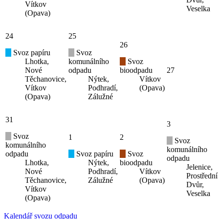
Vítkov
Veselka
(Opava)
24
25
26
Svoz papíru
Svoz
Lhotka,
komunálního
Svoz
Nové
odpadu
bioodpadu
27
Těchanovice,
Nýtek,
Vítkov
Vítkov
Podhradí,
(Opava)
(Opava)
Zálužné
31
3
Svoz
1
2
Svoz
komunálního
komunálního
odpadu
Svoz papíru
Svoz
odpadu
Lhotka,
Nýtek,
bioodpadu
Jelenice,
Nové
Podhradí,
Vítkov
Prostřední
Těchanovice,
Zálužné
(Opava)
Dvůr,
Vítkov
Veselka
(Opava)
Kalendář svozu odpadu