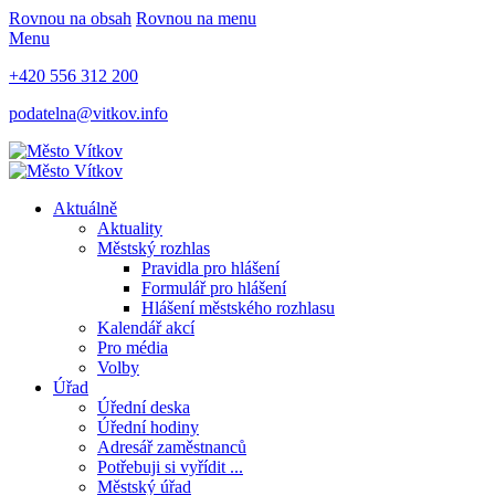
Rovnou na obsah
Rovnou na menu
Menu
+420 556 312 200
podatelna@vitkov.info
Aktuálně
Aktuality
Městský rozhlas
Pravidla pro hlášení
Formulář pro hlášení
Hlášení městského rozhlasu
Kalendář akcí
Pro média
Volby
Úřad
Úřední deska
Úřední hodiny
Adresář zaměstnanců
Potřebuji si vyřídit ...
Městský úřad