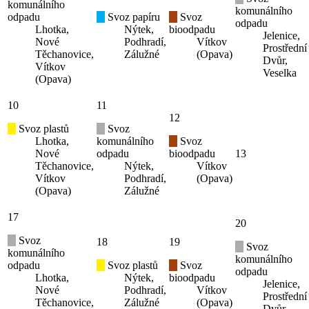
komunálního
komunálního
odpadu
Svoz papíru
Svoz
odpadu
Lhotka,
Nýtek,
bioodpadu
Jelenice,
Nové
Podhradí,
Vítkov
Prostřední
Těchanovice,
Zálužné
(Opava)
Dvůr,
Vítkov
Veselka
(Opava)
10
11
12
Svoz plastů
Svoz
Lhotka,
komunálního
Svoz
Nové
odpadu
bioodpadu
13
Těchanovice,
Nýtek,
Vítkov
Vítkov
Podhradí,
(Opava)
(Opava)
Zálužné
17
20
Svoz
18
19
Svoz
komunálního
komunálního
odpadu
Svoz plastů
Svoz
odpadu
Lhotka,
Nýtek,
bioodpadu
Jelenice,
Nové
Podhradí,
Vítkov
Prostřední
Těchanovice,
Zálužné
(Opava)
Dvůr,