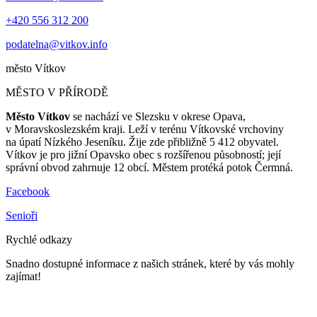
+420 556 312 200
podatelna@vitkov.info
město
Vítkov
MĚSTO V PŘÍRODĚ
Město Vítkov
se nachází ve Slezsku v okrese Opava,
v Moravskoslezském kraji. Leží v terénu Vítkovské vrchoviny
na úpatí Nízkého Jeseníku. Žije zde přibližně 5 412 obyvatel.
Vítkov je pro jižní Opavsko obec s rozšířenou působností; její
správní obvod zahrnuje 12 obcí. Městem protéká potok Čermná.
Facebook
Senioři
Rychlé odkazy
Snadno dostupné informace z našich stránek, které by vás mohly
zajímat!