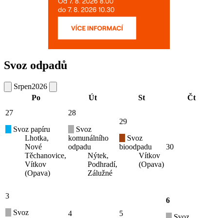
Svoz odpadů
Srpen
2026
Po
Út
St
Čt
27
28
29
Svoz papíru
Svoz
Lhotka,
komunálního
Svoz
Nové
odpadu
bioodpadu
30
Těchanovice,
Nýtek,
Vítkov
Vítkov
Podhradí,
(Opava)
(Opava)
Zálužné
3
6
Svoz
4
5
Svoz