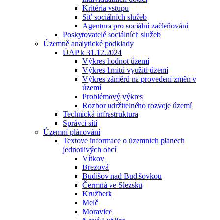
Kritéria vstupu
Síť sociálních služeb
Agentura pro sociální začleňování
Poskytovatelé sociálních služeb
Územně analytické podklady
ÚAP k 31.12.2024
Výkres hodnot území
Výkres limitů využití území
Výkres záměrů na provedení změn v
území
Problémový výkres
Rozbor udržitelného rozvoje území
Technická infrastruktura
Správci sítí
Územní plánování
Textové informace o územních plánech
jednotlivých obcí
Vítkov
Březová
Budišov nad Budišovkou
Čermná ve Slezsku
Kružberk
Melč
Moravice