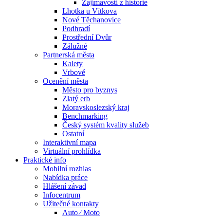
Zajímavosti z historie
Lhotka u Vítkova
Nové Těchanovice
Podhradí
Prostřední Dvůr
Zálužné
Partnerská města
Kalety
Vrbové
Ocenění města
Město pro byznys
Zlatý erb
Moravskoslezský kraj
Benchmarking
Český systém kvality služeb
Ostatní
Interaktivní mapa
Virtuální prohlídka
Praktické info
Mobilní rozhlas
Nabídka práce
Hlášení závad
Infocentrum
Užitečné kontakty
Auto ⁄ Moto