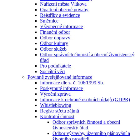
Nařízení města Vítkova
Opatření obecné povahy
Rejstříky a evidence
Směrnice
Všeobecné informace
Finanční odbor
Odbor dopravy
Odbor kultury
Odbor služeb
Odbor správních činností a obecní živnostenský
úřad
Pro podnikatele
Sociální věci
Povinně zveřejňované informace
Informace dle z. č. 106⁄1999 Sb.
Poskytnuté informace
Výroční zpráva
Informace k ochraně osobních údajů (GDPR)
Whistleblowing
Registr střetu zájmů
Kontrolní činnost
Odbor správních činností a obecní
živnostenský úřad
Odbor výstavby, územního plánování a
životního prostředí