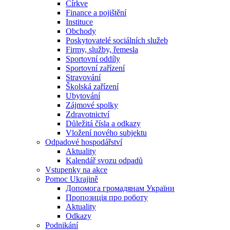
Církve
Finance a pojištění
Instituce
Obchody
Poskytovatelé sociálních služeb
Firmy, služby, řemesla
Sportovní oddíly
Sportovní zařízení
Stravování
Školská zařízení
Ubytování
Zájmové spolky
Zdravotnictví
Důležitá čísla a odkazy
Vložení nového subjektu
Odpadové hospodářství
Aktuality
Kalendář svozu odpadů
Vstupenky na akce
Pomoc Ukrajině
Допомога громадянам України
Пропозиція про роботу
Aktuality
Odkazy
Podnikání