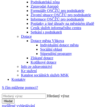
Podnikatelská zóna
Zpravodaj Apropó
Formuláře OSČŽÚ pro podnikatele
Životní situace OSČŽÚ pro podnikatele
Informace OSČŽÚ pro podnikatele
Poplatky a jiné úhrady na městském úřadě
Ceník služeb informačního centra
Setkání s podnikateli
Dotace
Dotace města Vítkova
Individuální dotace města
Sociální oblast
Stipendijní programy
Získané dotace
Kotlíkové dotace
Info ze zdravotnictví
Ke stažení
Katalog sociálních služeb MSK
Kontakty
S čím můžeme pomoci?
Hledaný výraz
Hledat
rozšířené vyhledávání