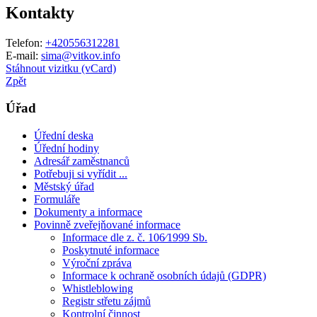
Kontakty
Telefon:
+420556312281
E-mail:
sima@vitkov.info
Stáhnout vizitku (vCard)
Zpět
Úřad
Úřední deska
Úřední hodiny
Adresář zaměstnanců
Potřebuji si vyřídit ...
Městský úřad
Formuláře
Dokumenty a informace
Povinně zveřejňované informace
Informace dle z. č. 106⁄1999 Sb.
Poskytnuté informace
Výroční zpráva
Informace k ochraně osobních údajů (GDPR)
Whistleblowing
Registr střetu zájmů
Kontrolní činnost