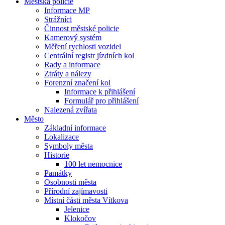
Městská policie
Informace MP
Strážníci
Činnost městské policie
Kamerový systém
Měření rychlosti vozidel
Centrální registr jízdních kol
Rady a informace
Ztráty a nálezy
Forenzní značení kol
Informace k přihlášení
Formulář pro přihlášení
Nalezená zvířata
Město
Základní informace
Lokalizace
Symboly města
Historie
100 let nemocnice
Památky
Osobnosti města
Přírodní zajímavosti
Místní části města Vítkova
Jelenice
Klokočov