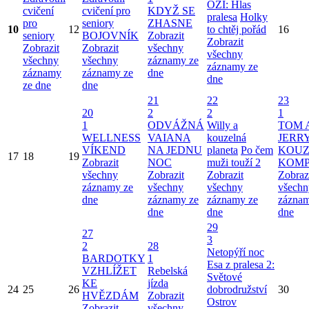
OZI: Hlas
cvičení
cvičení pro
KDYŽ SE
pralesa
Holky
pro
seniory
ZHASNE
10
12
to chtěj pořád
16
seniory
BOJOVNÍK
Zobrazit
Zobrazit
Zobrazit
Zobrazit
všechny
všechny
všechny
všechny
záznamy ze
záznamy ze
záznamy
záznamy ze
dne
dne
ze dne
dne
21
22
23
20
2
2
1
1
ODVÁŽNÁ
Willy a
TOM 
WELLNESS
VAIANA
kouzelná
JERRY
VÍKEND
NA JEDNU
planeta
Po čem
KOUZ
17
18
19
Zobrazit
NOC
muži touží 2
KOMP
všechny
Zobrazit
Zobrazit
Zobraz
záznamy ze
všechny
všechny
všechn
dne
záznamy ze
záznamy ze
záznam
dne
dne
dne
29
27
3
2
28
Netopýří noc
BARDOTKY
1
Esa z pralesa 2:
VZHLÍŽET
Rebelská
Světové
KE
jízda
24
25
26
dobrodružství
30
HVĚZDÁM
Zobrazit
Ostrov
Zobrazit
všechny