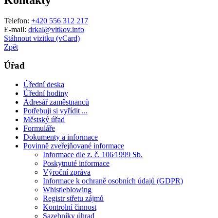
Telefon:
+420 556 312 217
E-mail:
drkal@vitkov.info
Stáhnout vizitku (vCard)
Zpět
Úřad
Úřední deska
Úřední hodiny
Adresář zaměstnanců
Potřebuji si vyřídit ...
Městský úřad
Formuláře
Dokumenty a informace
Povinně zveřejňované informace
Informace dle z. č. 106⁄1999 Sb.
Poskytnuté informace
Výroční zpráva
Informace k ochraně osobních údajů (GDPR)
Whistleblowing
Registr střetu zájmů
Kontrolní činnost
Sazebníky úhrad