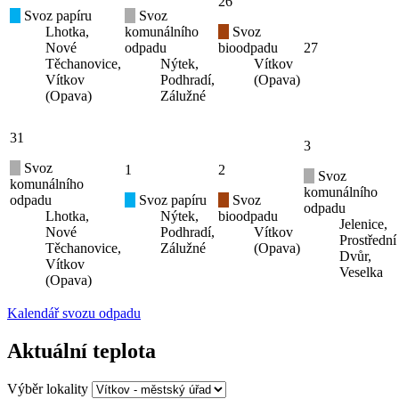
26
Svoz papíru
Svoz
Lhotka,
komunálního
Svoz
Nové
odpadu
bioodpadu
27
Těchanovice,
Nýtek,
Vítkov
Vítkov
Podhradí,
(Opava)
(Opava)
Zálužné
31
3
Svoz
1
2
Svoz
komunálního
komunálního
odpadu
Svoz papíru
Svoz
odpadu
Lhotka,
Nýtek,
bioodpadu
Jelenice,
Nové
Podhradí,
Vítkov
Prostřední
Těchanovice,
Zálužné
(Opava)
Dvůr,
Vítkov
Veselka
(Opava)
Kalendář svozu odpadu
Aktuální teplota
Výběr lokality