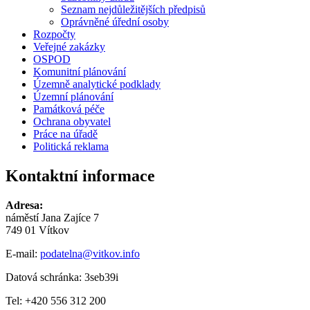
Seznam nejdůležitějších předpisů
Oprávněné úřední osoby
Rozpočty
Veřejné zakázky
OSPOD
Komunitní plánování
Územně analytické podklady
Územní plánování
Památková péče
Ochrana obyvatel
Práce na úřadě
Politická reklama
Kontaktní informace
Adresa:
náměstí Jana Zajíce 7
749 01 Vítkov
E-mail:
podatelna@vitkov.info
Datová schránka: 3seb39i
Tel: +420 556 312 200