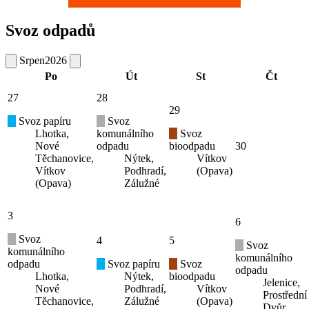
Svoz odpadů
Srpen
2026
Po
Út
St
Čt
27
28
29
Svoz papíru
Svoz
Lhotka,
komunálního
Svoz
Nové
odpadu
bioodpadu
30
Těchanovice,
Nýtek,
Vítkov
Vítkov
Podhradí,
(Opava)
(Opava)
Zálužné
3
6
Svoz
4
5
Svoz
komunálního
komunálního
odpadu
Svoz papíru
Svoz
odpadu
Lhotka,
Nýtek,
bioodpadu
Jelenice,
Nové
Podhradí,
Vítkov
Prostřední
Těchanovice,
Zálužné
(Opava)
Dvůr,