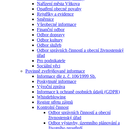
Nařízení města Vítkova
Opatření obecné povahy
Rejstříky a evidence
Směrnice
Všeobecné informace
Finanční odbor
Odbor dopravy
Odbor kultury
Odbor služeb
Odbor správních činností a obecní živnostenský
úřad
Pro podnikatele
Sociální věci
Povinně zveřejňované informace
Informace dle z. č. 106⁄1999 Sb.
Poskytnuté informace
Výroční zpráva
Informace k ochraně osobních údajů (GDPR)
Whistleblowing
Registr střetu zájmů
Kontrolní činnost
Odbor správních činností a obecní
živnostenský úřad
Odbor výstavby, územního plánování a
životního prostředí