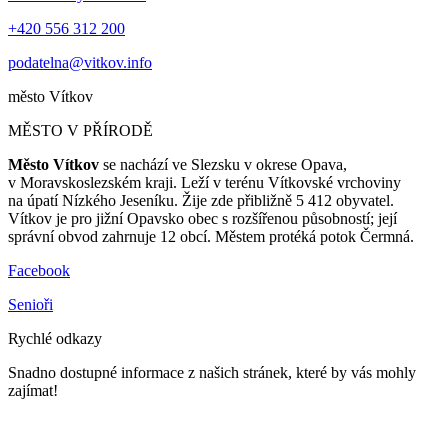
+420 556 312 200
podatelna@vitkov.info
město
Vítkov
MĚSTO V PŘÍRODĚ
Město Vítkov
se nachází ve Slezsku v okrese Opava,
v Moravskoslezském kraji. Leží v terénu Vítkovské vrchoviny
na úpatí Nízkého Jeseníku. Žije zde přibližně 5 412 obyvatel.
Vítkov je pro jižní Opavsko obec s rozšířenou působností; její
správní obvod zahrnuje 12 obcí. Městem protéká potok Čermná.
Facebook
Senioři
Rychlé odkazy
Snadno dostupné informace z našich stránek, které by vás mohly
zajímat!