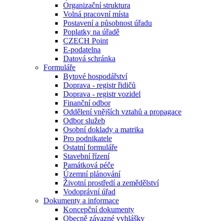
Organizační struktura
Volná pracovní místa
Postavení a působnost úřadu
Poplatky na úřadě
CZECH Point
E-podatelna
Datová schránka
Formuláře
Bytové hospodářství
Doprava - registr řidičů
Doprava - registr vozidel
Finanční odbor
Oddělení vnějších vztahů a propagace
Odbor služeb
Osobní doklady a matrika
Pro podnikatele
Ostatní formuláře
Stavební řízení
Památková péče
Územní plánování
Životní prostředí a zemědělství
Vodoprávní úřad
Dokumenty a informace
Koncepční dokumenty
Obecně závazné vyhlášky