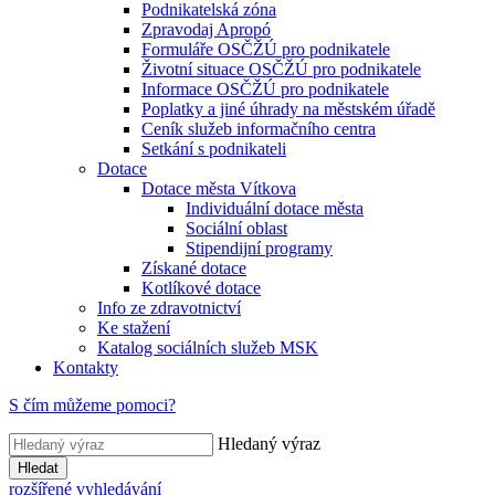
Podnikatelská zóna
Zpravodaj Apropó
Formuláře OSČŽÚ pro podnikatele
Životní situace OSČŽÚ pro podnikatele
Informace OSČŽÚ pro podnikatele
Poplatky a jiné úhrady na městském úřadě
Ceník služeb informačního centra
Setkání s podnikateli
Dotace
Dotace města Vítkova
Individuální dotace města
Sociální oblast
Stipendijní programy
Získané dotace
Kotlíkové dotace
Info ze zdravotnictví
Ke stažení
Katalog sociálních služeb MSK
Kontakty
S čím můžeme pomoci?
Hledaný výraz
Hledat
rozšířené vyhledávání