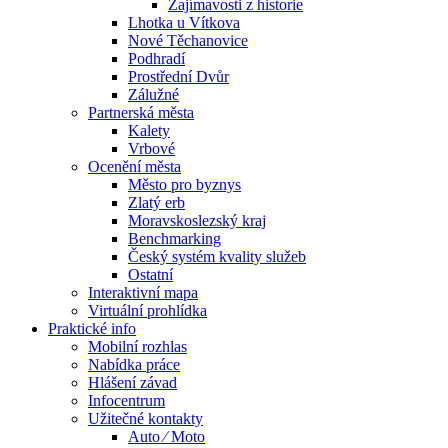
Zajímavosti z historie
Lhotka u Vítkova
Nové Těchanovice
Podhradí
Prostřední Dvůr
Zálužné
Partnerská města
Kalety
Vrbové
Ocenění města
Město pro byznys
Zlatý erb
Moravskoslezský kraj
Benchmarking
Český systém kvality služeb
Ostatní
Interaktivní mapa
Virtuální prohlídka
Praktické info
Mobilní rozhlas
Nabídka práce
Hlášení závad
Infocentrum
Užitečné kontakty
Auto ⁄ Moto