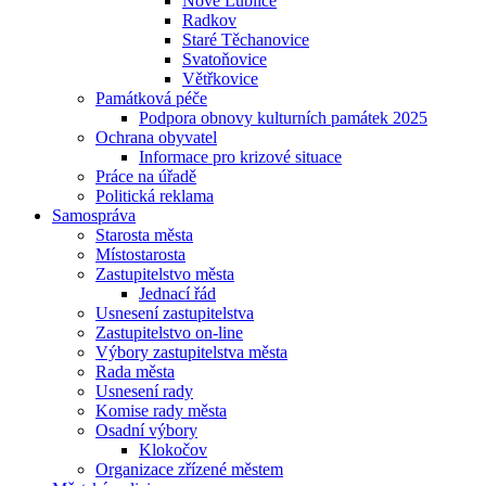
Nové Lublice
Radkov
Staré Těchanovice
Svatoňovice
Větřkovice
Památková péče
Podpora obnovy kulturních památek 2025
Ochrana obyvatel
Informace pro krizové situace
Práce na úřadě
Politická reklama
Samospráva
Starosta města
Místostarosta
Zastupitelstvo města
Jednací řád
Usnesení zastupitelstva
Zastupitelstvo on-line
Výbory zastupitelstva města
Rada města
Usnesení rady
Komise rady města
Osadní výbory
Klokočov
Organizace zřízené městem