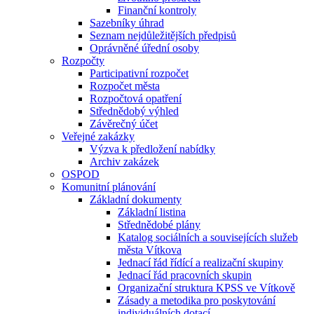
Finanční kontroly
Sazebníky úhrad
Seznam nejdůležitějších předpisů
Oprávněné úřední osoby
Rozpočty
Participativní rozpočet
Rozpočet města
Rozpočtová opatření
Střednědobý výhled
Závěrečný účet
Veřejné zakázky
Výzva k předložení nabídky
Archiv zakázek
OSPOD
Komunitní plánování
Základní dokumenty
Základní listina
Střednědobé plány
Katalog sociálních a souvisejících služeb
města Vítkova
Jednací řád řídící a realizační skupiny
Jednací řád pracovních skupin
Organizační struktura KPSS ve Vítkově
Zásady a metodika pro poskytování
individuálních dotací