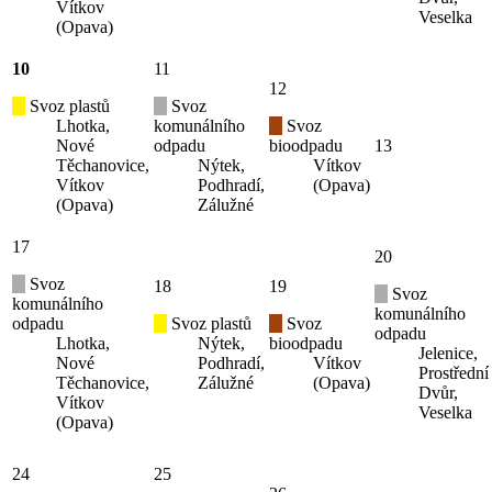
Vítkov
Veselka
(Opava)
10
11
12
Svoz plastů
Svoz
Lhotka,
komunálního
Svoz
Nové
odpadu
bioodpadu
13
Těchanovice,
Nýtek,
Vítkov
Vítkov
Podhradí,
(Opava)
(Opava)
Zálužné
17
20
Svoz
18
19
Svoz
komunálního
komunálního
odpadu
Svoz plastů
Svoz
odpadu
Lhotka,
Nýtek,
bioodpadu
Jelenice,
Nové
Podhradí,
Vítkov
Prostřední
Těchanovice,
Zálužné
(Opava)
Dvůr,
Vítkov
Veselka
(Opava)
24
25