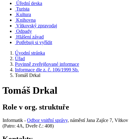
Úřední deska
Turista
Kultura
Knihovna
Vítkovský zpravodaj
Odpady
Hlášení závad
Potřebuji si vyřídit
Úvodní stránka
Úřad
Povinně zveřejňované informace
Informace dle z. č. 106/1999 Sb.
Tomáš Drkal
Tomáš Drkal
Role v org. struktuře
Informatik -
Odbor vnitřní správy
, náměstí Jana Zajíce 7, Vítkov
(Patro: 4A, Dveře č.: 408)
Kontakty