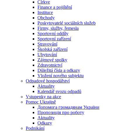
Církve
Finance a pojištění
Instituce
Obchody
Poskytovatelé sociálních služeb
Firmy, služby, řemesla
Sportovní oddíly
Sportovní zařízení
Stravování
Školská zařízení
Ubytování
Zájmové spolky
Zdravotnictví
Důležitá čísla a odkazy
Vložení nového subjektu
Odpadové hospodářství
Aktuality
Kalendář svozu odpadů
Vstupenky na akce
Pomoc Ukrajině
Допомога громадянам України
Пропозиція про роботу
Aktuality
Odkazy
Podnikání