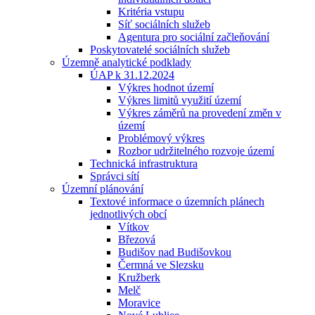
Kritéria vstupu
Síť sociálních služeb
Agentura pro sociální začleňování
Poskytovatelé sociálních služeb
Územně analytické podklady
ÚAP k 31.12.2024
Výkres hodnot území
Výkres limitů využití území
Výkres záměrů na provedení změn v
území
Problémový výkres
Rozbor udržitelného rozvoje území
Technická infrastruktura
Správci sítí
Územní plánování
Textové informace o územních plánech
jednotlivých obcí
Vítkov
Březová
Budišov nad Budišovkou
Čermná ve Slezsku
Kružberk
Melč
Moravice