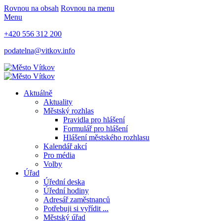
Rovnou na obsah
Rovnou na menu
Menu
+420 556 312 200
podatelna@vitkov.info
Aktuálně
Aktuality
Městský rozhlas
Pravidla pro hlášení
Formulář pro hlášení
Hlášení městského rozhlasu
Kalendář akcí
Pro média
Volby
Úřad
Úřední deska
Úřední hodiny
Adresář zaměstnanců
Potřebuji si vyřídit ...
Městský úřad