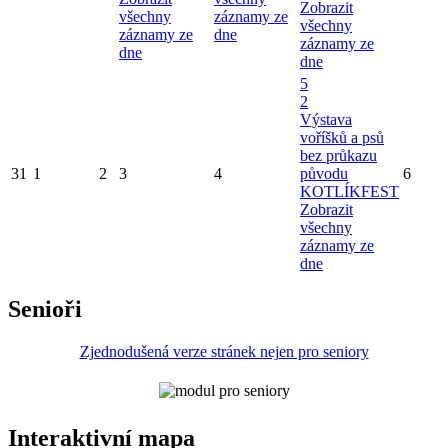
Zobrazit
všechny
záznamy ze
všechny
záznamy ze
dne
záznamy ze
dne
dne
5
2
Výstava
voříšků a psů
bez průkazu
31
1
2
3
4
původu
6
KOTLÍKFEST
Zobrazit
všechny
záznamy ze
dne
Senioři
Zjednodušená verze stránek nejen pro seniory
Interaktivní mapa