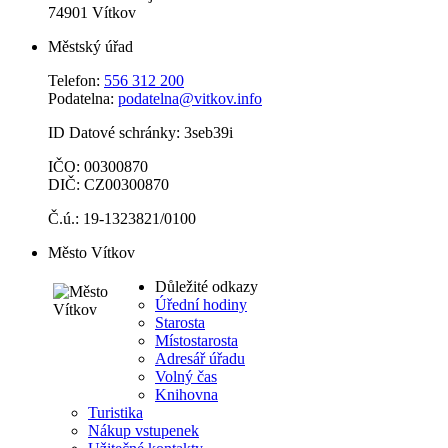
74901 Vítkov
Městský úřad
Telefon:
556 312 200
Podatelna:
podatelna@vitkov.info
ID Datové schránky: 3seb39i
IČO: 00300870
DIČ: CZ00300870
Č.ú.: 19-1323821/0100
Město Vítkov
Důležité odkazy
Úřední hodiny
Starosta
Místostarosta
Adresář úřadu
Volný čas
Knihovna
Turistika
Nákup vstupenek