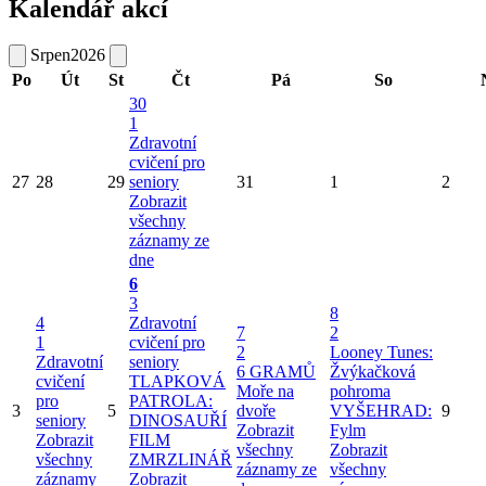
Kalendář akcí
Srpen
2026
Po
Út
St
Čt
Pá
So
30
1
Zdravotní
cvičení pro
27
28
29
seniory
31
1
2
Zobrazit
všechny
záznamy ze
dne
6
3
8
4
Zdravotní
7
2
1
cvičení pro
2
Looney Tunes:
Zdravotní
seniory
6 GRAMŮ
Žvýkačková
cvičení
TLAPKOVÁ
Moře na
pohroma
pro
PATROLA:
3
5
dvoře
VYŠEHRAD:
9
seniory
DINOSAUŘÍ
Zobrazit
Fylm
Zobrazit
FILM
všechny
Zobrazit
všechny
ZMRZLINÁŘ
záznamy ze
všechny
záznamy
Zobrazit