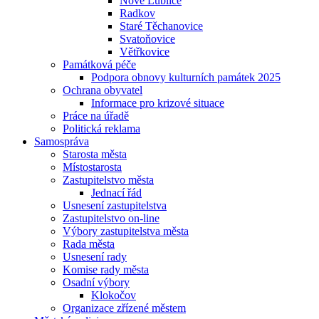
Nové Lublice
Radkov
Staré Těchanovice
Svatoňovice
Větřkovice
Památková péče
Podpora obnovy kulturních památek 2025
Ochrana obyvatel
Informace pro krizové situace
Práce na úřadě
Politická reklama
Samospráva
Starosta města
Místostarosta
Zastupitelstvo města
Jednací řád
Usnesení zastupitelstva
Zastupitelstvo on-line
Výbory zastupitelstva města
Rada města
Usnesení rady
Komise rady města
Osadní výbory
Klokočov
Organizace zřízené městem