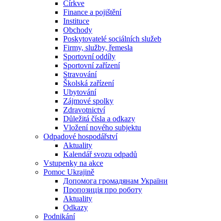
Církve
Finance a pojištění
Instituce
Obchody
Poskytovatelé sociálních služeb
Firmy, služby, řemesla
Sportovní oddíly
Sportovní zařízení
Stravování
Školská zařízení
Ubytování
Zájmové spolky
Zdravotnictví
Důležitá čísla a odkazy
Vložení nového subjektu
Odpadové hospodářství
Aktuality
Kalendář svozu odpadů
Vstupenky na akce
Pomoc Ukrajině
Допомога громадянам України
Пропозиція про роботу
Aktuality
Odkazy
Podnikání