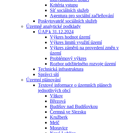
Kritéria vstupu
Síť sociálních služeb
Agentura pro sociální začleňování
Poskytovatelé sociálních služeb
Územně analytické podklady
ÚAP k 31.12.2024
Výkres hodnot území
Výkres limitů využití území
Výkres záměrů na provedení změn v
území
Problémový výkres
Rozbor udržitelného rozvoje území
Technická infrastruktura
Správci sítí
Územní plánování
Textové informace o územních plánech
jednotlivých obcí
Vítkov
Březová
Budišov nad Budišovkou
Čermná ve Slezsku
Kružberk
Melč
Moravice