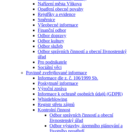
Nařízení města Vítkova
Opatření obecné povahy
Rejstříky a evidence
Směrnice
Všeobecné informace
Finanční odbor
Odbor dopravy
Odbor kultury
Odbor služeb
Odbor správních činností a obecní živnostenský
úřad
Pro podnikatele
Sociální věci
Povinně zveřejňované informace
Informace dle z. č. 106⁄1999 Sb.
Poskytnuté informace
Výroční zpráva
Informace k ochraně osobních údajů (GDPR)
Whistleblowing
Registr střetu zájmů
Kontrolní činnost
Odbor správních činností a obecní
živnostenský úřad
Odbor výstavby, územního plánování a
životního prostředí