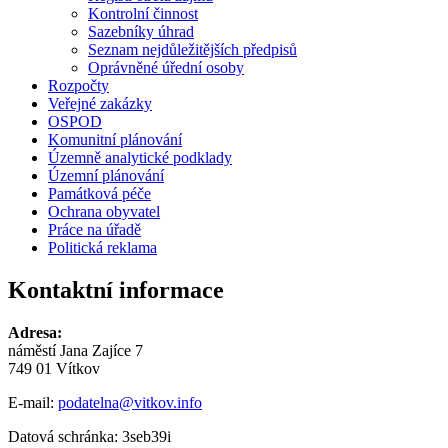
Kontrolní činnost
Sazebníky úhrad
Seznam nejdůležitějších předpisů
Oprávněné úřední osoby
Rozpočty
Veřejné zakázky
OSPOD
Komunitní plánování
Územně analytické podklady
Územní plánování
Památková péče
Ochrana obyvatel
Práce na úřadě
Politická reklama
Kontaktní informace
Adresa:
náměstí Jana Zajíce 7
749 01 Vítkov
E-mail:
podatelna@vitkov.info
Datová schránka: 3seb39i