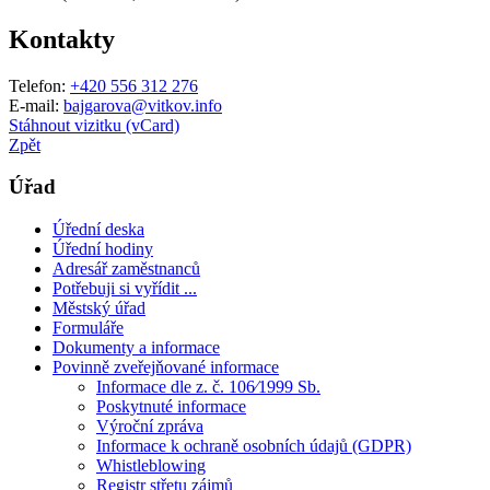
Kontakty
Telefon:
+420 556 312 276
E-mail:
bajgarova@vitkov.info
Stáhnout vizitku (vCard)
Zpět
Úřad
Úřední deska
Úřední hodiny
Adresář zaměstnanců
Potřebuji si vyřídit ...
Městský úřad
Formuláře
Dokumenty a informace
Povinně zveřejňované informace
Informace dle z. č. 106⁄1999 Sb.
Poskytnuté informace
Výroční zpráva
Informace k ochraně osobních údajů (GDPR)
Whistleblowing
Registr střetu zájmů