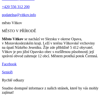
+420 556 312 200
podatelna@vitkov.info
město
Vítkov
MĚSTO V PŘÍRODĚ
Město Vítkov
se nachází ve Slezsku v okrese Opava,
v Moravskoslezském kraji. Leží v terénu Vítkovské vrchoviny
na úpatí Nízkého Jeseníku. Žije zde přibližně 5 412 obyvatel.
Vítkov je pro jižní Opavsko obec s rozšířenou působností; její
správní obvod zahrnuje 12 obcí. Městem protéká potok Čermná.
Facebook
Senioři
Rychlé odkazy
Snadno dostupné informace z našich stránek, které by vás mohly
zajímat!