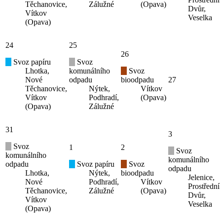
Těchanovice,
Zálužné
(Opava)
Dvůr,
Vítkov
Veselka
(Opava)
24
25
26
Svoz papíru
Svoz
Lhotka,
komunálního
Svoz
Nové
odpadu
bioodpadu
27
Těchanovice,
Nýtek,
Vítkov
Vítkov
Podhradí,
(Opava)
(Opava)
Zálužné
31
3
Svoz
1
2
Svoz
komunálního
komunálního
odpadu
Svoz papíru
Svoz
odpadu
Lhotka,
Nýtek,
bioodpadu
Jelenice,
Nové
Podhradí,
Vítkov
Prostřední
Těchanovice,
Zálužné
(Opava)
Dvůr,
Vítkov
Veselka
(Opava)