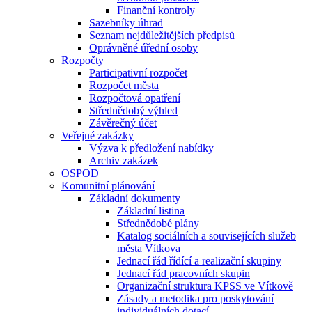
Finanční kontroly
Sazebníky úhrad
Seznam nejdůležitějších předpisů
Oprávněné úřední osoby
Rozpočty
Participativní rozpočet
Rozpočet města
Rozpočtová opatření
Střednědobý výhled
Závěrečný účet
Veřejné zakázky
Výzva k předložení nabídky
Archiv zakázek
OSPOD
Komunitní plánování
Základní dokumenty
Základní listina
Střednědobé plány
Katalog sociálních a souvisejících služeb
města Vítkova
Jednací řád řídící a realizační skupiny
Jednací řád pracovních skupin
Organizační struktura KPSS ve Vítkově
Zásady a metodika pro poskytování
individuálních dotací