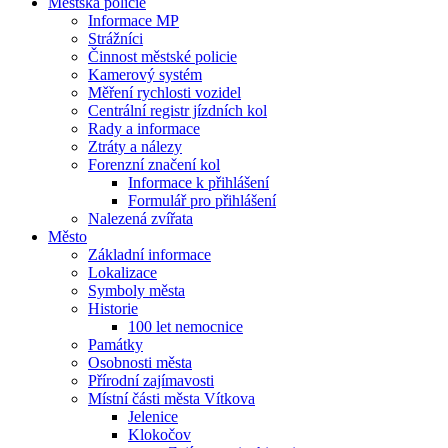
Městská policie
Informace MP
Strážníci
Činnost městské policie
Kamerový systém
Měření rychlosti vozidel
Centrální registr jízdních kol
Rady a informace
Ztráty a nálezy
Forenzní značení kol
Informace k přihlášení
Formulář pro přihlášení
Nalezená zvířata
Město
Základní informace
Lokalizace
Symboly města
Historie
100 let nemocnice
Památky
Osobnosti města
Přírodní zajímavosti
Místní části města Vítkova
Jelenice
Klokočov