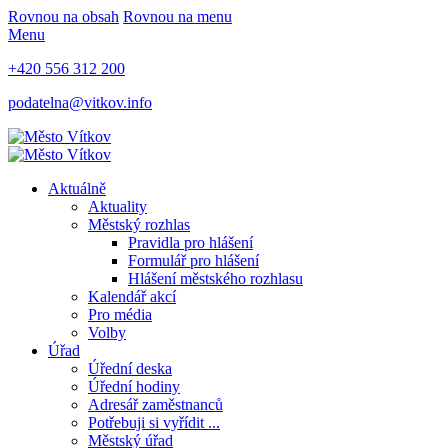
Rovnou na obsah
Rovnou na menu
Menu
+420 556 312 200
podatelna@vitkov.info
Aktuálně
Aktuality
Městský rozhlas
Pravidla pro hlášení
Formulář pro hlášení
Hlášení městského rozhlasu
Kalendář akcí
Pro média
Volby
Úřad
Úřední deska
Úřední hodiny
Adresář zaměstnanců
Potřebuji si vyřídit ...
Městský úřad