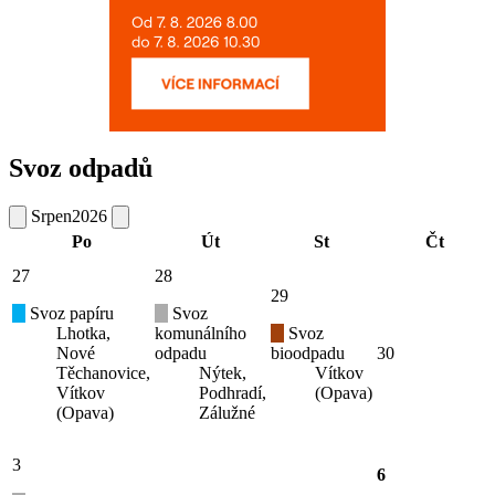
Svoz odpadů
Srpen
2026
Po
Út
St
Čt
27
28
29
Svoz papíru
Svoz
Lhotka,
komunálního
Svoz
Nové
odpadu
bioodpadu
30
Těchanovice,
Nýtek,
Vítkov
Vítkov
Podhradí,
(Opava)
(Opava)
Zálužné
3
6