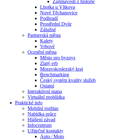
Zajímavosti z historie
Lhotka u Vítkova
Nové Těchanovice
Podhradí
Prostřední Dvůr
Zálužné
Partnerská města
Kalety
Vrbové
Ocenění města
Město pro byznys
Zlatý erb
Moravskoslezský kraj
Benchmarking
Český systém kvality služeb
Ostatní
Interaktivní mapa
Virtuální prohlídka
Praktické info
Mobilní rozhlas
Nabídka práce
Hlášení závad
Infocentrum
Užitečné kontakty
Auto ⁄ Moto