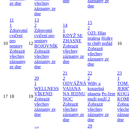
dne
záznamy ze
ze dne
všechny
dne
záznamy ze
dne
11
13
15
1
2
14
2
Zdravotní
Zdravotní
1
OZI: Hlas
cvičení
cvičení pro
KDYŽ SE
pralesa
Holky
pro
seniory
ZHASNE
10
12
to chtěj pořád
16
seniory
BOJOVNÍK
Zobrazit
Zobrazit
Zobrazit
Zobrazit
všechny
všechny
všechny
všechny
záznamy ze
záznamy ze
záznamy
záznamy ze
dne
dne
ze dne
dne
21
22
23
20
2
2
1
1
ODVÁŽNÁ
Willy a
TOM 
WELLNESS
VAIANA
kouzelná
JERR
VÍKEND
NA JEDNU
planeta
Po čem
KOU
17
18
19
Zobrazit
NOC
muži touží 2
KOM
všechny
Zobrazit
Zobrazit
Zobraz
záznamy ze
všechny
všechny
všech
dne
záznamy ze
záznamy ze
zázna
dne
dne
dne
29
27