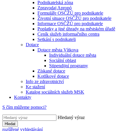
Podnikatelská zóna
Zpravodaj Apropó
Formuláře OSČŽÚ pro podnikatele
Životní situace OSČŽÚ pro podnikatele
Informace OSČŽÚ pro podnikatele
Poplatky a jiné úhrady na městském úřadě
Ceník služeb informačního centra
Setkání s podnikateli
Dotace
Dotace města Vítkova
Individuální dotace města
Sociální oblast
Stipendijní programy
Získané dotace
Kotlíkové dotace
Info ze zdravotnictví
Ke stažení
Katalog sociálních služeb MSK
Kontakty
S čím můžeme pomoci?
Hledaný výraz
Hledat
rozšířené vyhledávání