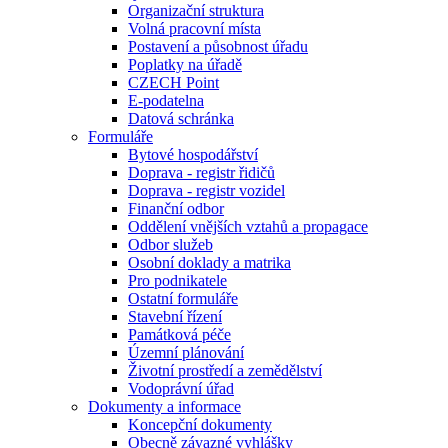
Organizační struktura
Volná pracovní místa
Postavení a působnost úřadu
Poplatky na úřadě
CZECH Point
E-podatelna
Datová schránka
Formuláře
Bytové hospodářství
Doprava - registr řidičů
Doprava - registr vozidel
Finanční odbor
Oddělení vnějších vztahů a propagace
Odbor služeb
Osobní doklady a matrika
Pro podnikatele
Ostatní formuláře
Stavební řízení
Památková péče
Územní plánování
Životní prostředí a zemědělství
Vodoprávní úřad
Dokumenty a informace
Koncepční dokumenty
Obecně závazné vyhlášky