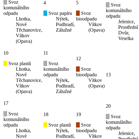
Svoz
4
5
Svoz
komunálního
komunálního
odpadu
Svoz papíru
Svoz
odpadu
Lhotka,
Nýtek,
bioodpadu
Jelenice,
Nové
Podhradí,
Vítkov
Prostřední
Těchanovice,
Zálužné
(Opava)
Dvůr,
Vítkov
Veselka
(Opava)
10
11
12
Svoz plastů
Svoz
Lhotka,
komunálního
Svoz
Nové
odpadu
bioodpadu
13
Těchanovice,
Nýtek,
Vítkov
Vítkov
Podhradí,
(Opava)
(Opava)
Zálužné
17
20
Svoz
18
19
Svoz
komunálního
komunálního
odpadu
Svoz plastů
Svoz
odpadu
Lhotka,
Nýtek,
bioodpadu
Jelenice,
Nové
Podhradí,
Vítkov
Prostřední