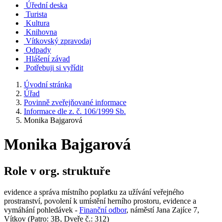
Úřední deska
Turista
Kultura
Knihovna
Vítkovský zpravodaj
Odpady
Hlášení závad
Potřebuji si vyřídit
Úvodní stránka
Úřad
Povinně zveřejňované informace
Informace dle z. č. 106/1999 Sb.
Monika Bajgarová
Monika Bajgarová
Role v org. struktuře
evidence a správa místního poplatku za užívání veřejného
prostranství, povolení k umístění herního prostoru, evidence a
vymáhání pohledávek -
Finanční odbor
, náměstí Jana Zajíce 7,
Vítkov (Patro: 3B, Dveře č.: 312)