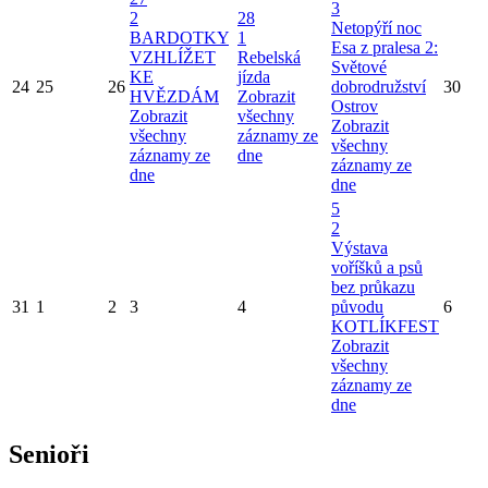
3
2
28
Netopýří noc
BARDOTKY
1
Esa z pralesa 2:
VZHLÍŽET
Rebelská
Světové
KE
jízda
24
25
26
dobrodružství
30
HVĚZDÁM
Zobrazit
Ostrov
Zobrazit
všechny
Zobrazit
všechny
záznamy ze
všechny
záznamy ze
dne
záznamy ze
dne
dne
5
2
Výstava
voříšků a psů
bez průkazu
31
1
2
3
4
původu
6
KOTLÍKFEST
Zobrazit
všechny
záznamy ze
dne
Senioři