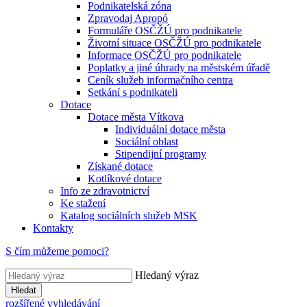
Podnikatelská zóna
Zpravodaj Apropó
Formuláře OSČŽÚ pro podnikatele
Životní situace OSČŽÚ pro podnikatele
Informace OSČŽÚ pro podnikatele
Poplatky a jiné úhrady na městském úřadě
Ceník služeb informačního centra
Setkání s podnikateli
Dotace
Dotace města Vítkova
Individuální dotace města
Sociální oblast
Stipendijní programy
Získané dotace
Kotlíkové dotace
Info ze zdravotnictví
Ke stažení
Katalog sociálních služeb MSK
Kontakty
S čím můžeme pomoci?
Hledaný výraz
Hledat
rozšířené vyhledávání