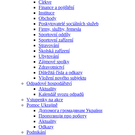
Církve
Finance a pojištění
Instituce
Obchody
Poskytovatelé sociálních služeb
Firmy, služby, řemesla
Sportovní oddíly
Sportovní zařízení
Stravování
Školská zařízení
Ubytování
Zájmové spolky
Zdravotnictví
Důležitá čísla a odkazy
Vložení nového subjektu
Odpadové hospodářství
Aktuality
Kalendář svozu odpadů
Vstupenky na akce
Pomoc Ukrajině
Допомога громадянам України
Пропозиція про роботу
Aktuality
Odkazy
Podnikání