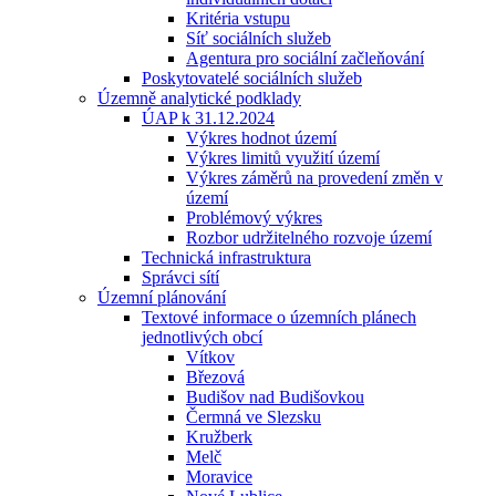
Kritéria vstupu
Síť sociálních služeb
Agentura pro sociální začleňování
Poskytovatelé sociálních služeb
Územně analytické podklady
ÚAP k 31.12.2024
Výkres hodnot území
Výkres limitů využití území
Výkres záměrů na provedení změn v
území
Problémový výkres
Rozbor udržitelného rozvoje území
Technická infrastruktura
Správci sítí
Územní plánování
Textové informace o územních plánech
jednotlivých obcí
Vítkov
Březová
Budišov nad Budišovkou
Čermná ve Slezsku
Kružberk
Melč
Moravice