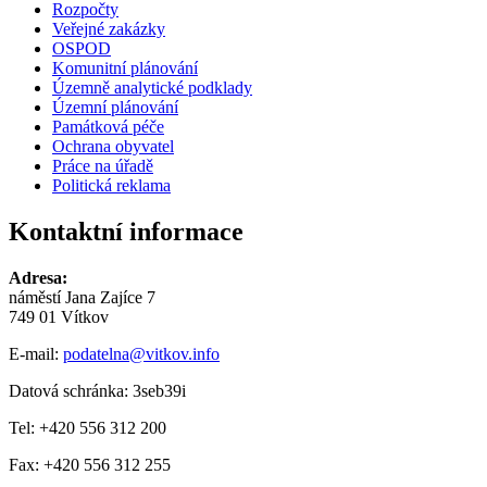
Rozpočty
Veřejné zakázky
OSPOD
Komunitní plánování
Územně analytické podklady
Územní plánování
Památková péče
Ochrana obyvatel
Práce na úřadě
Politická reklama
Kontaktní informace
Adresa:
náměstí Jana Zajíce 7
749 01 Vítkov
E-mail:
podatelna@vitkov.info
Datová schránka: 3seb39i
Tel: +420 556 312 200
Fax: +420 556 312 255