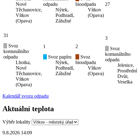
Nové
odpadu
bioodpadu
27
Těchanovice,
Nýtek,
Vítkov
Vítkov
Podhradí,
(Opava)
(Opava)
Zálužné
31
3
Svoz
1
2
Svoz
komunálního
komunálního
odpadu
Svoz papíru
Svoz
odpadu
Lhotka,
Nýtek,
bioodpadu
Jelenice,
Nové
Podhradí,
Vítkov
Prostřední
Těchanovice,
Zálužné
(Opava)
Dvůr,
Vítkov
Veselka
(Opava)
Kalendář svozu odpadu
Aktuální teplota
Výběr lokality
9.8.2026 14:09