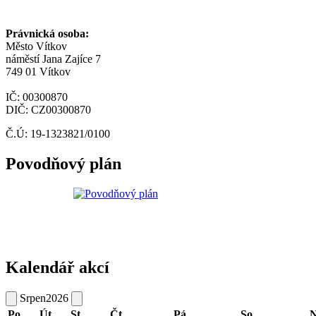
Právnická osoba:
Město Vítkov
náměstí Jana Zajíce 7
749 01 Vítkov
IČ: 00300870
DIČ: CZ00300870
Č.Ú: 19-1323821/0100
Povodňový plán
Kalendář akcí
Srpen
2026
Po
Út
St
Čt
Pá
So
N