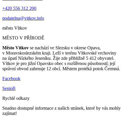
+420 556 312 200
podatelna@vitkov.info
město
Vítkov
MĚSTO V PŘÍRODĚ
Město Vítkov
se nachází ve Slezsku v okrese Opava,
v Moravskoslezském kraji. Leží v terénu Vítkovské vrchoviny
na úpatí Nízkého Jeseníku. Žije zde přibližně 5 412 obyvatel.
Vítkov je pro jižní Opavsko obec s rozšířenou působností; její
správní obvod zahrnuje 12 obcí. Městem protéká potok Čermná.
Facebook
Senioři
Rychlé odkazy
Snadno dostupné informace z našich stránek, které by vás mohly
zajímat!