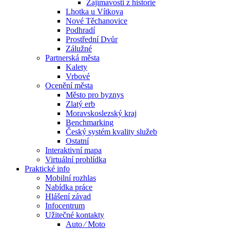
Zajímavosti z historie
Lhotka u Vítkova
Nové Těchanovice
Podhradí
Prostřední Dvůr
Zálužné
Partnerská města
Kalety
Vrbové
Ocenění města
Město pro byznys
Zlatý erb
Moravskoslezský kraj
Benchmarking
Český systém kvality služeb
Ostatní
Interaktivní mapa
Virtuální prohlídka
Praktické info
Mobilní rozhlas
Nabídka práce
Hlášení závad
Infocentrum
Užitečné kontakty
Auto ⁄ Moto