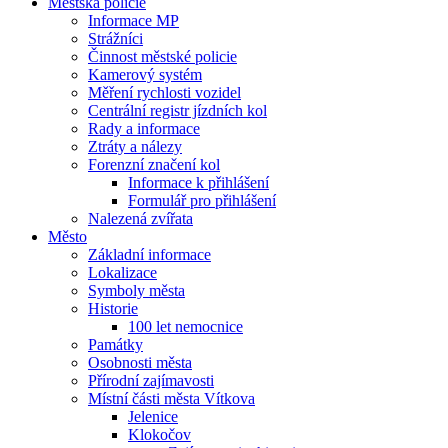
Městská policie
Informace MP
Strážníci
Činnost městské policie
Kamerový systém
Měření rychlosti vozidel
Centrální registr jízdních kol
Rady a informace
Ztráty a nálezy
Forenzní značení kol
Informace k přihlášení
Formulář pro přihlášení
Nalezená zvířata
Město
Základní informace
Lokalizace
Symboly města
Historie
100 let nemocnice
Památky
Osobnosti města
Přírodní zajímavosti
Místní části města Vítkova
Jelenice
Klokočov