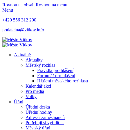
Rovnou na obsah
Rovnou na menu
Menu
+420 556 312 200
podatelna@vitkov.info
Aktuálně
Aktuality
Městský rozhlas
Pravidla pro hlášení
Formulář pro hlášení
Hlášení městského rozhlasu
Kalendář akcí
Pro média
Volby
Úřad
Úřední deska
Úřední hodiny
Adresář zaměstnanců
Potřebuji si vyřídit ...
Městský úřad