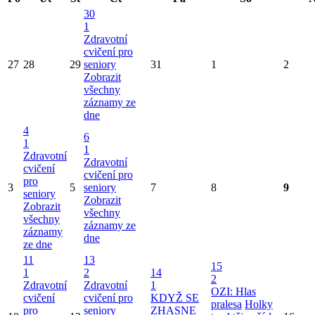
30
1
Zdravotní
cvičení pro
27
28
29
seniory
31
1
2
Zobrazit
všechny
záznamy ze
dne
4
6
1
1
Zdravotní
Zdravotní
cvičení
cvičení pro
pro
3
5
seniory
7
8
9
seniory
Zobrazit
Zobrazit
všechny
všechny
záznamy ze
záznamy
dne
ze dne
11
13
15
1
2
14
2
Zdravotní
Zdravotní
1
OZI: Hlas
cvičení
cvičení pro
KDYŽ SE
pralesa
Holky
pro
seniory
ZHASNE