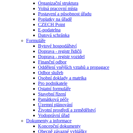
Organizační struktura
Volná pracovní místa
Postavení a působnost úřadu
Poplatky na úřadě
CZECH Point
E-podatelna
Datová schránka
Formuláře
Bytové hospodářství
Doprava - registr řidičů
Doprava - registr vozidel
Finanční odbor
Oddělení vnějších vztahů a propagace
Odbor služeb
Osobní doklady a matrika
Pro podnikatele
Ostatní formuláře
Stavební řízení
Památková péče
Územní plánování
Životní prostředí a zemědělství
Vodoprávní úřad
Dokumenty a informace
Koncepční dokumenty
Obecně závazné vyhlášky