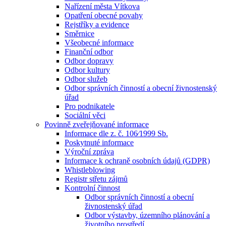
Nařízení města Vítkova
Opatření obecné povahy
Rejstříky a evidence
Směrnice
Všeobecné informace
Finanční odbor
Odbor dopravy
Odbor kultury
Odbor služeb
Odbor správních činností a obecní živnostenský
úřad
Pro podnikatele
Sociální věci
Povinně zveřejňované informace
Informace dle z. č. 106⁄1999 Sb.
Poskytnuté informace
Výroční zpráva
Informace k ochraně osobních údajů (GDPR)
Whistleblowing
Registr střetu zájmů
Kontrolní činnost
Odbor správních činností a obecní
živnostenský úřad
Odbor výstavby, územního plánování a
životního prostředí