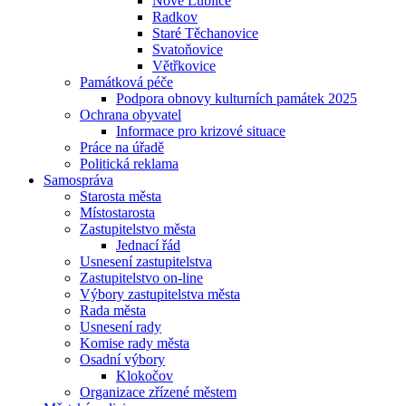
Nové Lublice
Radkov
Staré Těchanovice
Svatoňovice
Větřkovice
Památková péče
Podpora obnovy kulturních památek 2025
Ochrana obyvatel
Informace pro krizové situace
Práce na úřadě
Politická reklama
Samospráva
Starosta města
Místostarosta
Zastupitelstvo města
Jednací řád
Usnesení zastupitelstva
Zastupitelstvo on-line
Výbory zastupitelstva města
Rada města
Usnesení rady
Komise rady města
Osadní výbory
Klokočov
Organizace zřízené městem