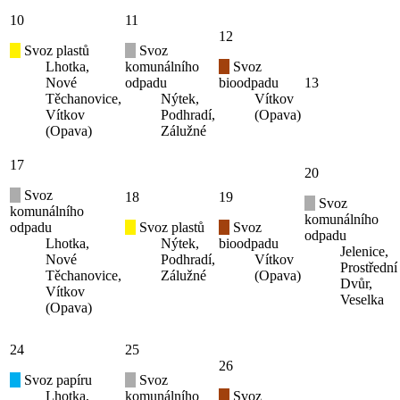
10
11
12
Svoz plastů
Svoz
Lhotka,
komunálního
Svoz
Nové
odpadu
bioodpadu
13
Těchanovice,
Nýtek,
Vítkov
Vítkov
Podhradí,
(Opava)
(Opava)
Zálužné
17
20
Svoz
18
19
Svoz
komunálního
komunálního
odpadu
Svoz plastů
Svoz
odpadu
Lhotka,
Nýtek,
bioodpadu
Jelenice,
Nové
Podhradí,
Vítkov
Prostřední
Těchanovice,
Zálužné
(Opava)
Dvůr,
Vítkov
Veselka
(Opava)
24
25
26
Svoz papíru
Svoz
Lhotka,
komunálního
Svoz