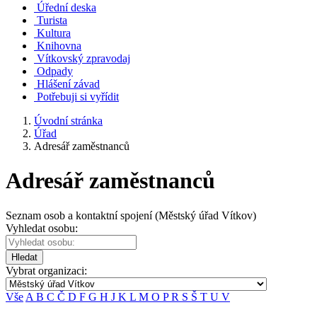
Úřední deska
Turista
Kultura
Knihovna
Vítkovský zpravodaj
Odpady
Hlášení závad
Potřebuji si vyřídit
Úvodní stránka
Úřad
Adresář zaměstnanců
Adresář zaměstnanců
Seznam osob a kontaktní spojení (Městský úřad Vítkov)
Vyhledat osobu:
Hledat
Vybrat organizaci:
Vše
A
B
C
Č
D
F
G
H
J
K
L
M
O
P
R
S
Š
T
U
V