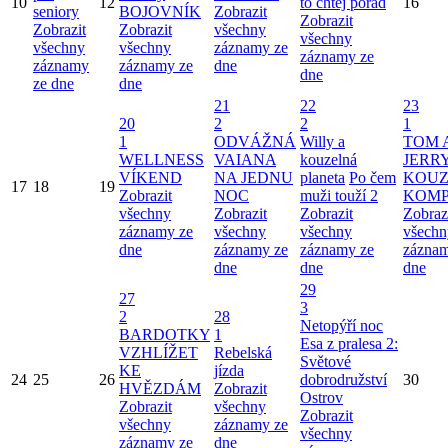
10
12
to chtěj pořád
16
seniory
BOJOVNÍK
Zobrazit
Zobrazit
Zobrazit
Zobrazit
všechny
všechny
všechny
všechny
záznamy ze
záznamy ze
záznamy
záznamy ze
dne
dne
ze dne
dne
21
22
23
20
2
2
1
1
ODVÁŽNÁ
Willy a
TOM 
WELLNESS
VAIANA
kouzelná
JERRY
VÍKEND
NA JEDNU
planeta
Po čem
KOUZ
17
18
19
Zobrazit
NOC
muži touží 2
KOMP
všechny
Zobrazit
Zobrazit
Zobraz
záznamy ze
všechny
všechny
všechn
dne
záznamy ze
záznamy ze
záznam
dne
dne
dne
29
27
3
2
28
Netopýří noc
BARDOTKY
1
Esa z pralesa 2:
VZHLÍŽET
Rebelská
Světové
KE
jízda
24
25
26
dobrodružství
30
HVĚZDÁM
Zobrazit
Ostrov
Zobrazit
všechny
Zobrazit
všechny
záznamy ze
všechny
záznamy ze
dne