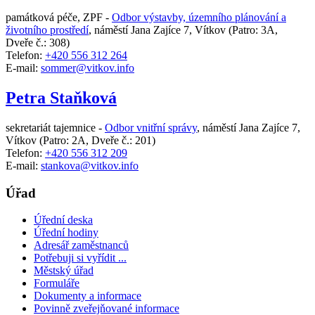
památková péče, ZPF -
Odbor výstavby, územního plánování a
životního prostředí
,
náměstí Jana Zajíce 7, Vítkov
(Patro: 3A,
Dveře č.: 308)
Telefon:
+420 556 312 264
E-mail:
sommer@vitkov.info
Petra Staňková
sekretariát tajemnice -
Odbor vnitřní správy
,
náměstí Jana Zajíce 7,
Vítkov
(Patro: 2A, Dveře č.: 201)
Telefon:
+420 556 312 209
E-mail:
stankova@vitkov.info
Úřad
Úřední deska
Úřední hodiny
Adresář zaměstnanců
Potřebuji si vyřídit ...
Městský úřad
Formuláře
Dokumenty a informace
Povinně zveřejňované informace