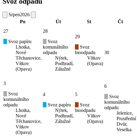
Svoz odpadů
Srpen
2026
Po
Út
St
Čt
27
28
29
Svoz papíru
Svoz
Lhotka,
komunálního
Svoz
Nové
odpadu
bioodpadu
30
Těchanovice,
Nýtek,
Vítkov
Vítkov
Podhradí,
(Opava)
(Opava)
Zálužné
3
6
Svoz
4
5
Svoz
komunálního
komunálního
odpadu
Svoz papíru
Svoz
odpadu
Lhotka,
Nýtek,
bioodpadu
Jelenice,
Nové
Podhradí,
Vítkov
Prostřední
Těchanovice,
Zálužné
(Opava)
Dvůr,
Vítkov
Veselka
(Opava)