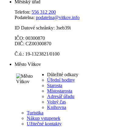
Městský úřad
Telefon:
556 312 200
Podatelna:
podatelna@vitkov.info
ID Datové schránky: 3seb39i
IČO: 00300870
DIČ: CZ00300870
Č.ú.: 19-1323821/0100
Město Vítkov
Důležité odkazy
Úřední hodiny
Starosta
Místostarosta
Adresář úřadu
Volný čas
Knihovna
Turistika
Nákup vstupenek
Užitečné kontakty