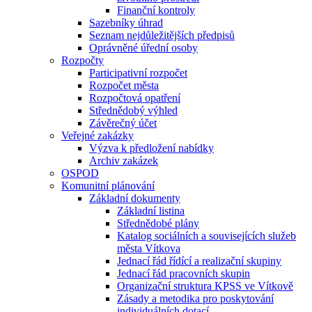
Finanční kontroly
Sazebníky úhrad
Seznam nejdůležitějších předpisů
Oprávněné úřední osoby
Rozpočty
Participativní rozpočet
Rozpočet města
Rozpočtová opatření
Střednědobý výhled
Závěrečný účet
Veřejné zakázky
Výzva k předložení nabídky
Archiv zakázek
OSPOD
Komunitní plánování
Základní dokumenty
Základní listina
Střednědobé plány
Katalog sociálních a souvisejících služeb
města Vítkova
Jednací řád řídící a realizační skupiny
Jednací řád pracovních skupin
Organizační struktura KPSS ve Vítkově
Zásady a metodika pro poskytování
individuálních dotací