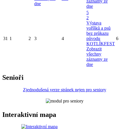
záznamy ze
dne
dne
5
2
Výstava
voříšků a psů
bez průkazu
31
1
2
3
4
původu
6
KOTLÍKFEST
Zobrazit
všechny
záznamy ze
dne
Senioři
Zjednodušená verze stránek nejen pro seniory
Interaktivní mapa