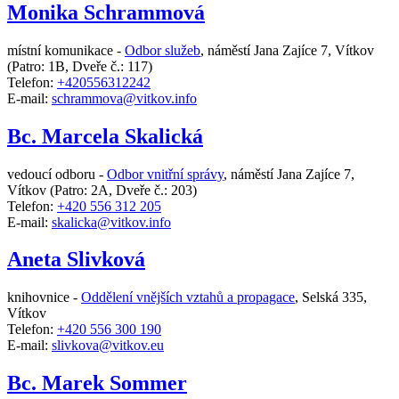
Monika Schrammová
místní komunikace -
Odbor služeb
,
náměstí Jana Zajíce 7, Vítkov
(Patro: 1B, Dveře č.: 117)
Telefon:
+420556312242
E-mail:
schrammova@vitkov.info
Bc. Marcela Skalická
vedoucí odboru -
Odbor vnitřní správy
,
náměstí Jana Zajíce 7,
Vítkov
(Patro: 2A, Dveře č.: 203)
Telefon:
+420 556 312 205
E-mail:
skalicka@vitkov.info
Aneta Slivková
knihovnice -
Oddělení vnějších vztahů a propagace
,
Selská 335,
Vítkov
Telefon:
+420 556 300 190
E-mail:
slivkova@vitkov.eu
Bc. Marek Sommer